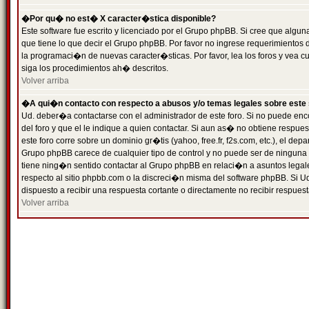
�Por qu� no est� X caracter�stica disponible?
Este software fue escrito y licenciado por el Grupo phpBB. Si cree que algun
que tiene lo que decir el Grupo phpBB. Por favor no ingrese requerimientos
la programaci�n de nuevas caracter�sticas. Por favor, lea los foros y vea c
siga los procedimientos ah� descritos.
Volver arriba
�A qui�n contacto con respecto a abusos y/o temas legales sobre este 
Ud. deber�a contactarse con el administrador de este foro. Si no puede enc
del foro y que el le indique a quien contactar. Si aun as� no obtiene resp
este foro corre sobre un dominio gr�tis (yahoo, free.fr, f2s.com, etc.), el d
Grupo phpBB carece de cualquier tipo de control y no puede ser de ninguna
tiene ning�n sentido contactar al Grupo phpBB en relaci�n a asuntos legal
respecto al sitio phpbb.com o la discreci�n misma del software phpBB. Si U
dispuesto a recibir una respuesta cortante o directamente no recibir respuest
Volver arriba