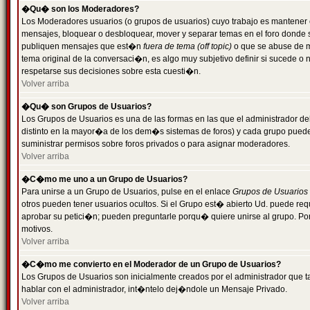
�Qu� son los Moderadores?
Los Moderadores usuarios (o grupos de usuarios) cuyo trabajo es mantener 
mensajes, bloquear o desbloquear, mover y separar temas en el foro donde
publiquen mensajes que est�n
fuera de tema (off topic)
o que se abuse de ma
tema original de la conversaci�n, es algo muy subjetivo definir si sucede 
respetarse sus decisiones sobre esta cuesti�n.
Volver arriba
�Qu� son Grupos de Usuarios?
Los Grupos de Usuarios es una de las formas en las que el administrador de
distinto en la mayor�a de los dem�s sistemas de foros) y cada grupo puede te
suministrar permisos sobre foros privados o para asignar moderadores.
Volver arriba
�C�mo me uno a un Grupo de Usuarios?
Para unirse a un Grupo de Usuarios, pulse en el enlace
Grupos de Usuarios
otros pueden tener usuarios ocultos. Si el Grupo est� abierto Ud. puede re
aprobar su petici�n; pueden preguntarle porqu� quiere unirse al grupo. Por
motivos.
Volver arriba
�C�mo me convierto en el Moderador de un Grupo de Usuarios?
Los Grupos de Usuarios son inicialmente creados por el administrador que
hablar con el administrador, int�ntelo dej�ndole un Mensaje Privado.
Volver arriba