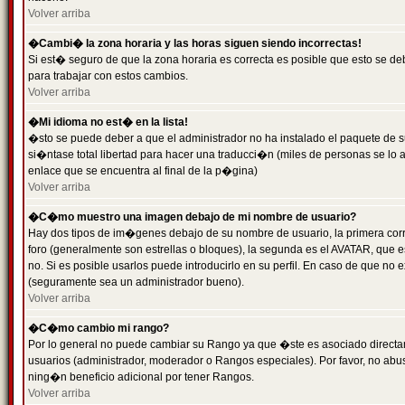
Volver arriba
�Cambi� la zona horaria y las horas siguen siendo incorrectas!
Si est� seguro de que la zona horaria es correcta es posible que esto se d
para trabajar con estos cambios.
Volver arriba
�Mi idioma no est� en la lista!
�sto se puede deber a que el administrador no ha instalado el paquete de s
si�ntase total libertad para hacer una traducci�n (miles de personas se lo
enlace que se encuentra al final de la p�gina)
Volver arriba
�C�mo muestro una imagen debajo de mi nombre de usuario?
Hay dos tipos de im�genes debajo de su nombre de usuario, la primera co
foro (generalmente son estrellas o bloques), la segunda es el AVATAR, que 
no. Si es posible usarlos puede introducirlo en su perfil. En caso de que no
(seguramente sea un administrador bueno).
Volver arriba
�C�mo cambio mi rango?
Por lo general no puede cambiar su Rango ya que �ste es asociado directame
usuarios (administrador, moderador o Rangos especiales). Por favor, no ab
ning�n beneficio adicional por tener Rangos.
Volver arriba