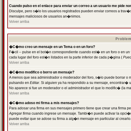
Cuando pulso en el enlace para enviar un correo a un usuario me pide n
Disculpe, pero s�lo los usuarios registrados pueden enviar correos a trav�s 
mensajes maliciosos de usuarios an�nimos.
Volver arriba
Problem
�C�mo creo un mensaje en un Tema o en un foro?
F�cil -- pulse en el bot�n correspondiente cuando est� en un foro o en un
cada lugar del foro est�n listados en la parte inferior de cada p�gina (
Puede
Volver arriba
�C�mo modifico o borro un mensaje?
A menos que sea administrador o moderador del foro, s�lo puede borrar o 
pulsando en
Editar
. Si alguien ya ha respondido a su mensaje, encontrar� 
No aparece si fue un moderador o el administrador el que lo modific� (la ma
Volver arriba
�C�mo adoso mi firma a mis mensajes?
Para adosar una firma en sus mensajes primero tiene que crear una firma pe
Agregar firma
cuando ingrese un mensaje. Tambi�n puede activar la opci�n 
puede evitar que se adose su firma a alg�n mensaje en particular al crearlo
Volver arriba