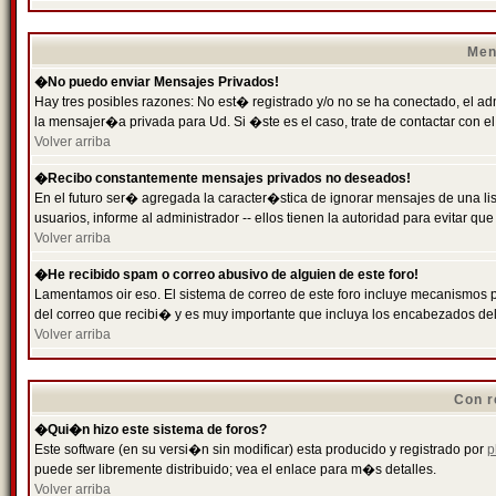
Men
�No puedo enviar Mensajes Privados!
Hay tres posibles razones: No est� registrado y/o no se ha conectado, el ad
la mensajer�a privada para Ud. Si �ste es el caso, trate de contactar con el
Volver arriba
�Recibo constantemente mensajes privados no deseados!
En el futuro ser� agregada la caracter�stica de ignorar mensajes de una l
usuarios, informe al administrador -- ellos tienen la autoridad para evitar 
Volver arriba
�He recibido spam o correo abusivo de alguien de este foro!
Lamentamos oir eso. El sistema de correo de este foro incluye mecanismos p
del correo que recibi� y es muy importante que incluya los encabezados de
Volver arriba
Con r
�Qui�n hizo este sistema de foros?
Este software (en su versi�n sin modificar) esta producido y registrado por
p
puede ser libremente distribuido; vea el enlace para m�s detalles.
Volver arriba