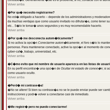
contrase�a. Generalmente �ste es el problema; si no, contacte con el admini
Volver arriba
�Por qu� necesito registrarme?
No est� obligado a hacerlo -- depende de los administradores y moderadores
da muchas ventajas que como usuario invitado no difrutar�a, como tener su
etc... S�lo le tomar� unos segundos y es muy recomendable hacerlo.
Volver arriba
�Por qu� me desconecta autom�ticamente?
Si no activa la opci�n
Conectarme autom�ticamente
, el foro s�lo lo mant
personas. Para mantenerse conectado, active la opci�n al momento de cone
cyber-caf�, trabajo, universidad, etc.
Volver arriba
�C�mo evito que mi nombre de usuario aparezca en las listas de usuar
En su perfil encontrar� una opci�n de
Ocultar mi estado de conexi�n
; si 
como usuario oculto.
Volver arriba
�Perd� mi contrase�a!
�No se altere! Si bien su contrase�a no se le puede enviar puede ser camb
instrucciones y podr� volver a conectarse casi de inmediato.
Volver arriba
�Me registr� pero no puedo conectarme!