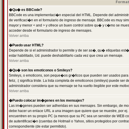
Format
�Qu� es BBCode?
BBCode es una implementaci�n especial del HTML. Depende del administrad
de verificaci�n en el formulario de ingreso de mensaje. BBCode es muy simila
mayor y menor < and > y ofrece un buen control sobre qu� y c�mo se mue
acceder desde el formulario de ingreso de mensajes.
Volver arriba
�Puedo usar HTML?
Depende de si el administrador lo permite y de ser as�, qu� etiquetas est�
estar habilitado, Ud. puede deshabilitarlo cada vez que crea un mensaje.
Volver arriba
�Qu� son los emoticonos o Smileys?
Smileys, o emoticons, son peque�os gr�ficos que pueden ser usados para 
feliz, :( significa triste. La lista completa de emoticonos (smileys) puede s
administrador considera que su mensaje se ha vuelto ilegible por este motivo
Volver arriba
�Puedo colocar im�genes en los mensajes?
Las im�genes pueden ser adheridas en sus mensajes. Sin embargo, de mome
debe hacer un enlace URL a una imagen que quiere que se muestre, por ej.
encuentren en su propio PC (a menos que su PC sea un servidor de WEB c
de autentificaci�n (cuentas de Hotmail o Yahoo, sitios protegidos por contr
correspondiente (de estar permitido).