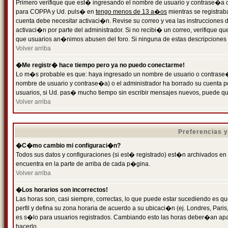
Primero verifique que est� ingresando el nombre de usuario y contrase�a cor
para COPPA y Ud. puls� en
tengo menos de 13 a�os
mientras se registrab
cuenta debe necesitar activaci�n. Revise su correo y vea las instrucciones d
activaci�n por parte del administrador. Si no recibi� un correo, verifique qu
que usuarios an�nimos abusen del foro. Si ninguna de estas descripciones c
Volver arriba
�Me registr� hace tiempo pero ya no puedo conectarme!
Lo m�s probable es que: haya ingresado un nombre de usuario o contrase�a
nombre de usuario y contrase�a) o el administrador ha borrado su cuenta p
usuarios, si Ud. pas� mucho tiempo sin escribir mensajes nuevos, puede qu
Volver arriba
Preferencias 
�C�mo cambio mi configuraci�n?
Todos sus datos y configuraciones (si est� registrado) est�n archivados en
encuentra en la parte de arriba de cada p�gina.
Volver arriba
�Los horarios son incorrectos!
Las horas son, casi siempre, correctas, lo que puede estar sucediendo es que
perfil y defina su zona horaria de acuerdo a su ubicaci�n (ej. Londres, Par
es s�lo para usuarios registrados. Cambiando esto las horas deber�an apar
hacerlo.