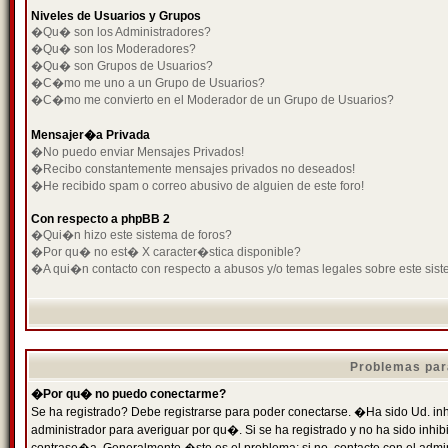
Niveles de Usuarios y Grupos
�Qu� son los Administradores?
�Qu� son los Moderadores?
�Qu� son Grupos de Usuarios?
�C�mo me uno a un Grupo de Usuarios?
�C�mo me convierto en el Moderador de un Grupo de Usuarios?
Mensajer�a Privada
�No puedo enviar Mensajes Privados!
�Recibo constantemente mensajes privados no deseados!
�He recibido spam o correo abusivo de alguien de este foro!
Con respecto a phpBB 2
�Qui�n hizo este sistema de foros?
�Por qu� no est� X caracter�stica disponible?
�A qui�n contacto con respecto a abusos y/o temas legales sobre este sist
Problemas par
�Por qu� no puedo conectarme?
Se ha registrado? Debe registrarse para poder conectarse. �Ha sido Ud. inh
administrador para averiguar por qu�. Si se ha registrado y no ha sido inh