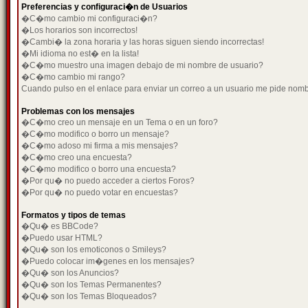
Preferencias y configuraci�n de Usuarios
�C�mo cambio mi configuraci�n?
�Los horarios son incorrectos!
�Cambi� la zona horaria y las horas siguen siendo incorrectas!
�Mi idioma no est� en la lista!
�C�mo muestro una imagen debajo de mi nombre de usuario?
�C�mo cambio mi rango?
Cuando pulso en el enlace para enviar un correo a un usuario me pide nom
Problemas con los mensajes
�C�mo creo un mensaje en un Tema o en un foro?
�C�mo modifico o borro un mensaje?
�C�mo adoso mi firma a mis mensajes?
�C�mo creo una encuesta?
�C�mo modifico o borro una encuesta?
�Por qu� no puedo acceder a ciertos Foros?
�Por qu� no puedo votar en encuestas?
Formatos y tipos de temas
�Qu� es BBCode?
�Puedo usar HTML?
�Qu� son los emoticonos o Smileys?
�Puedo colocar im�genes en los mensajes?
�Qu� son los Anuncios?
�Qu� son los Temas Permanentes?
�Qu� son los Temas Bloqueados?