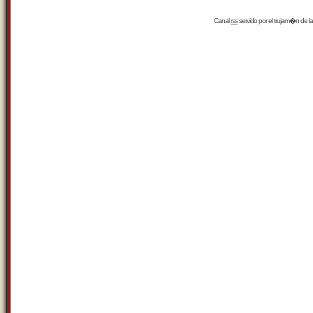
Canal
rss
servido por el
trujam�n
de la