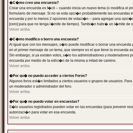
�C�mo creo una encuesta?
Crear una encuesta es f�cil -- cuando inicia un nuevo tema (o modifica el
formulario de mensaje. Si no ve esta opci�n probablemente las encuestas es
encuesta y por lo menos 2 opciones de votaci�n -- para agregar una opci�
[cero] para que no tenga l�mite de tiempo). Tambi�n habr� un l�mite de op
Volver arriba
�C�mo modifico o borro una encuesta?
Al igual que con los mensajes, s�lo puede modificar o borrar una encuesta 
en el primer mensaje de un tema, que siempre es el que tiene la encuesta as
Sin embargo, si ya existen votos, s�lo los administradores y moderadores pu
encuesta por medio de la edici�n de la misma a mitad de camino.
Volver arriba
�Por qu� no puedo acceder a ciertos Foros?
Algunos foros est�n limitados a ciertos usuarios o grupos de usuarios. Para 
un moderador o administrador del foro.
Volver arriba
�Por qu� no puedo votar en encuestas?
S�lo usuarios registrados pueden votar en las encuestas (para prevenir resu
autorizaci�n para votar en esa encuesta.
Volver arriba