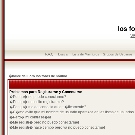
los f
w
F.A.Q.
Buscar
Lista de Miembros
Grupos de Usuarios
�ndice del Foro los foros de nódulo
Problemas para Registrarse y Conectarse
�Por qu� no puedo conectarme?
�Por qu� necesito registrarme?
�Por qu� me desconecta autom�ticamente?
�C�mo evito que mi nombre de usuario aparezca en las listas de usuarios
�Perd� mi contrase�a!
�Me registr� pero no puedo conectarme!
�Me registr� hace tiempo pero ya no puedo conectarme!