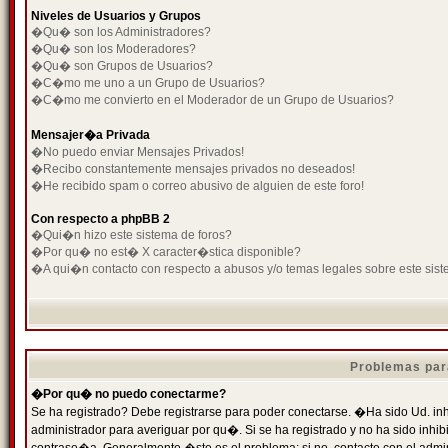
Niveles de Usuarios y Grupos
�Qu� son los Administradores?
�Qu� son los Moderadores?
�Qu� son Grupos de Usuarios?
�C�mo me uno a un Grupo de Usuarios?
�C�mo me convierto en el Moderador de un Grupo de Usuarios?
Mensajer�a Privada
�No puedo enviar Mensajes Privados!
�Recibo constantemente mensajes privados no deseados!
�He recibido spam o correo abusivo de alguien de este foro!
Con respecto a phpBB 2
�Qui�n hizo este sistema de foros?
�Por qu� no est� X caracter�stica disponible?
�A qui�n contacto con respecto a abusos y/o temas legales sobre este sist
Problemas par
�Por qu� no puedo conectarme?
Se ha registrado? Debe registrarse para poder conectarse. �Ha sido Ud. inh
administrador para averiguar por qu�. Si se ha registrado y no ha sido inh