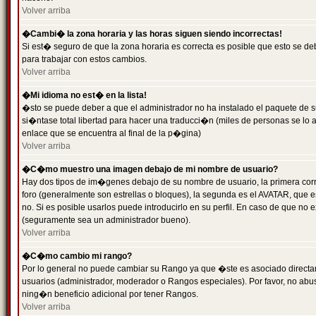
Volver arriba
�Cambi� la zona horaria y las horas siguen siendo incorrectas!
Si est� seguro de que la zona horaria es correcta es posible que esto se d
para trabajar con estos cambios.
Volver arriba
�Mi idioma no est� en la lista!
�sto se puede deber a que el administrador no ha instalado el paquete de s
si�ntase total libertad para hacer una traducci�n (miles de personas se lo
enlace que se encuentra al final de la p�gina)
Volver arriba
�C�mo muestro una imagen debajo de mi nombre de usuario?
Hay dos tipos de im�genes debajo de su nombre de usuario, la primera co
foro (generalmente son estrellas o bloques), la segunda es el AVATAR, que 
no. Si es posible usarlos puede introducirlo en su perfil. En caso de que no
(seguramente sea un administrador bueno).
Volver arriba
�C�mo cambio mi rango?
Por lo general no puede cambiar su Rango ya que �ste es asociado directame
usuarios (administrador, moderador o Rangos especiales). Por favor, no ab
ning�n beneficio adicional por tener Rangos.
Volver arriba