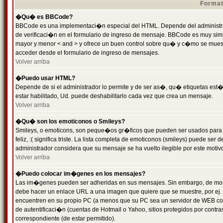
Format
�Qu� es BBCode?
BBCode es una implementaci�n especial del HTML. Depende del administrad
de verificaci�n en el formulario de ingreso de mensaje. BBCode es muy simila
mayor y menor < and > y ofrece un buen control sobre qu� y c�mo se mue
acceder desde el formulario de ingreso de mensajes.
Volver arriba
�Puedo usar HTML?
Depende de si el administrador lo permite y de ser as�, qu� etiquetas est�
estar habilitado, Ud. puede deshabilitarlo cada vez que crea un mensaje.
Volver arriba
�Qu� son los emoticonos o Smileys?
Smileys, o emoticons, son peque�os gr�ficos que pueden ser usados para 
feliz, :( significa triste. La lista completa de emoticonos (smileys) puede s
administrador considera que su mensaje se ha vuelto ilegible por este motivo
Volver arriba
�Puedo colocar im�genes en los mensajes?
Las im�genes pueden ser adheridas en sus mensajes. Sin embargo, de mome
debe hacer un enlace URL a una imagen que quiere que se muestre, por ej.
encuentren en su propio PC (a menos que su PC sea un servidor de WEB c
de autentificaci�n (cuentas de Hotmail o Yahoo, sitios protegidos por contr
correspondiente (de estar permitido).