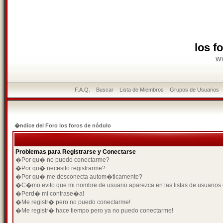
los f
w
F.A.Q.
Buscar
Lista de Miembros
Grupos de Usuarios
�ndice del Foro los foros de nódulo
Problemas para Registrarse y Conectarse
�Por qu� no puedo conectarme?
�Por qu� necesito registrarme?
�Por qu� me desconecta autom�ticamente?
�C�mo evito que mi nombre de usuario aparezca en las listas de usuarios
�Perd� mi contrase�a!
�Me registr� pero no puedo conectarme!
�Me registr� hace tiempo pero ya no puedo conectarme!