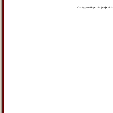
Canal
rss
servido por el
trujam�n
de la