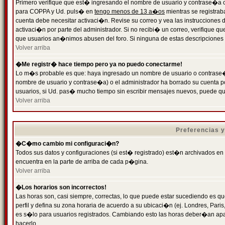
Primero verifique que est� ingresando el nombre de usuario y contrase�a cor
para COPPA y Ud. puls� en
tengo menos de 13 a�os
mientras se registrab
cuenta debe necesitar activaci�n. Revise su correo y vea las instrucciones d
activaci�n por parte del administrador. Si no recibi� un correo, verifique qu
que usuarios an�nimos abusen del foro. Si ninguna de estas descripciones c
Volver arriba
�Me registr� hace tiempo pero ya no puedo conectarme!
Lo m�s probable es que: haya ingresado un nombre de usuario o contrase�a
nombre de usuario y contrase�a) o el administrador ha borrado su cuenta p
usuarios, si Ud. pas� mucho tiempo sin escribir mensajes nuevos, puede qu
Volver arriba
Preferencias 
�C�mo cambio mi configuraci�n?
Todos sus datos y configuraciones (si est� registrado) est�n archivados en
encuentra en la parte de arriba de cada p�gina.
Volver arriba
�Los horarios son incorrectos!
Las horas son, casi siempre, correctas, lo que puede estar sucediendo es que
perfil y defina su zona horaria de acuerdo a su ubicaci�n (ej. Londres, Par
es s�lo para usuarios registrados. Cambiando esto las horas deber�an apar
hacerlo.