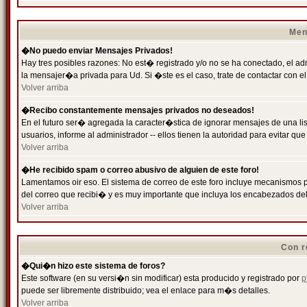
Men
�No puedo enviar Mensajes Privados!
Hay tres posibles razones: No est� registrado y/o no se ha conectado, el ad
la mensajer�a privada para Ud. Si �ste es el caso, trate de contactar con el
Volver arriba
�Recibo constantemente mensajes privados no deseados!
En el futuro ser� agregada la caracter�stica de ignorar mensajes de una l
usuarios, informe al administrador -- ellos tienen la autoridad para evitar 
Volver arriba
�He recibido spam o correo abusivo de alguien de este foro!
Lamentamos oir eso. El sistema de correo de este foro incluye mecanismos p
del correo que recibi� y es muy importante que incluya los encabezados de
Volver arriba
Con r
�Qui�n hizo este sistema de foros?
Este software (en su versi�n sin modificar) esta producido y registrado por
p
puede ser libremente distribuido; vea el enlace para m�s detalles.
Volver arriba