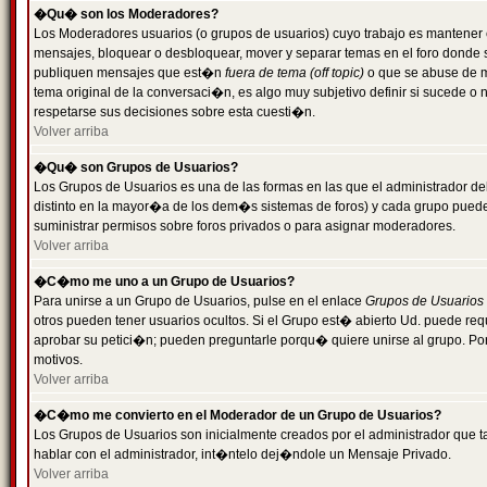
�Qu� son los Moderadores?
Los Moderadores usuarios (o grupos de usuarios) cuyo trabajo es mantener 
mensajes, bloquear o desbloquear, mover y separar temas en el foro donde
publiquen mensajes que est�n
fuera de tema (off topic)
o que se abuse de ma
tema original de la conversaci�n, es algo muy subjetivo definir si sucede 
respetarse sus decisiones sobre esta cuesti�n.
Volver arriba
�Qu� son Grupos de Usuarios?
Los Grupos de Usuarios es una de las formas en las que el administrador de
distinto en la mayor�a de los dem�s sistemas de foros) y cada grupo puede te
suministrar permisos sobre foros privados o para asignar moderadores.
Volver arriba
�C�mo me uno a un Grupo de Usuarios?
Para unirse a un Grupo de Usuarios, pulse en el enlace
Grupos de Usuarios
otros pueden tener usuarios ocultos. Si el Grupo est� abierto Ud. puede re
aprobar su petici�n; pueden preguntarle porqu� quiere unirse al grupo. Por
motivos.
Volver arriba
�C�mo me convierto en el Moderador de un Grupo de Usuarios?
Los Grupos de Usuarios son inicialmente creados por el administrador que
hablar con el administrador, int�ntelo dej�ndole un Mensaje Privado.
Volver arriba