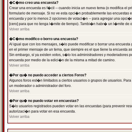
�C�mo creo una encuesta?
Crear una encuesta es f�cil -- cuando inicia un nuevo tema (o modifica el
formulario de mensaje. Si no ve esta opci�n probablemente las encuestas es
encuesta y por lo menos 2 opciones de votaci�n -- para agregar una opci�
[cero] para que no tenga l�mite de tiempo). Tambi�n habr� un l�mite de op
Volver arriba
�C�mo modifico o borro una encuesta?
Al igual que con los mensajes, s�lo puede modificar o borrar una encuesta 
en el primer mensaje de un tema, que siempre es el que tiene la encuesta as
Sin embargo, si ya existen votos, s�lo los administradores y moderadores pu
encuesta por medio de la edici�n de la misma a mitad de camino.
Volver arriba
�Por qu� no puedo acceder a ciertos Foros?
Algunos foros est�n limitados a ciertos usuarios o grupos de usuarios. Para 
un moderador o administrador del foro.
Volver arriba
�Por qu� no puedo votar en encuestas?
S�lo usuarios registrados pueden votar en las encuestas (para prevenir resu
autorizaci�n para votar en esa encuesta.
Volver arriba