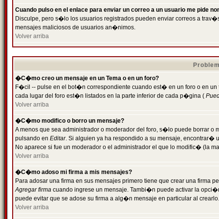
Cuando pulso en el enlace para enviar un correo a un usuario me pide n
Disculpe, pero s�lo los usuarios registrados pueden enviar correos a trav�s 
mensajes maliciosos de usuarios an�nimos.
Volver arriba
Problem
�C�mo creo un mensaje en un Tema o en un foro?
F�cil -- pulse en el bot�n correspondiente cuando est� en un foro o en un
cada lugar del foro est�n listados en la parte inferior de cada p�gina (
Puede
Volver arriba
�C�mo modifico o borro un mensaje?
A menos que sea administrador o moderador del foro, s�lo puede borrar o 
pulsando en
Editar
. Si alguien ya ha respondido a su mensaje, encontrar� 
No aparece si fue un moderador o el administrador el que lo modific� (la ma
Volver arriba
�C�mo adoso mi firma a mis mensajes?
Para adosar una firma en sus mensajes primero tiene que crear una firma pe
Agregar firma
cuando ingrese un mensaje. Tambi�n puede activar la opci�n 
puede evitar que se adose su firma a alg�n mensaje en particular al crearlo
Volver arriba