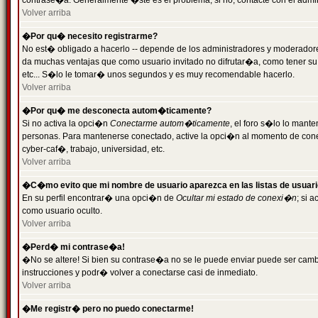
contrase�a. Generalmente �ste es el problema; si no, contacte con el admini
Volver arriba
�Por qu� necesito registrarme?
No est� obligado a hacerlo -- depende de los administradores y moderadores
da muchas ventajas que como usuario invitado no difrutar�a, como tener su
etc... S�lo le tomar� unos segundos y es muy recomendable hacerlo.
Volver arriba
�Por qu� me desconecta autom�ticamente?
Si no activa la opci�n
Conectarme autom�ticamente
, el foro s�lo lo mant
personas. Para mantenerse conectado, active la opci�n al momento de cone
cyber-caf�, trabajo, universidad, etc.
Volver arriba
�C�mo evito que mi nombre de usuario aparezca en las listas de usuar
En su perfil encontrar� una opci�n de
Ocultar mi estado de conexi�n
; si 
como usuario oculto.
Volver arriba
�Perd� mi contrase�a!
�No se altere! Si bien su contrase�a no se le puede enviar puede ser camb
instrucciones y podr� volver a conectarse casi de inmediato.
Volver arriba
�Me registr� pero no puedo conectarme!