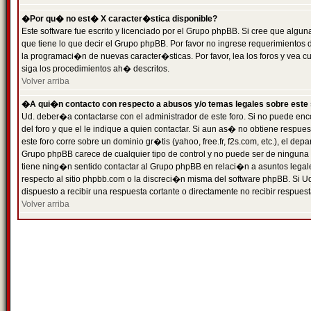
�Por qu� no est� X caracter�stica disponible?
Este software fue escrito y licenciado por el Grupo phpBB. Si cree que algun
que tiene lo que decir el Grupo phpBB. Por favor no ingrese requerimientos
la programaci�n de nuevas caracter�sticas. Por favor, lea los foros y vea c
siga los procedimientos ah� descritos.
Volver arriba
�A qui�n contacto con respecto a abusos y/o temas legales sobre este 
Ud. deber�a contactarse con el administrador de este foro. Si no puede enc
del foro y que el le indique a quien contactar. Si aun as� no obtiene resp
este foro corre sobre un dominio gr�tis (yahoo, free.fr, f2s.com, etc.), el d
Grupo phpBB carece de cualquier tipo de control y no puede ser de ninguna
tiene ning�n sentido contactar al Grupo phpBB en relaci�n a asuntos legal
respecto al sitio phpbb.com o la discreci�n misma del software phpBB. Si U
dispuesto a recibir una respuesta cortante o directamente no recibir respuest
Volver arriba