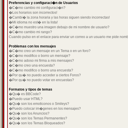
Preferencias y configuraci�n de Usuarios
�C�mo cambio mi configuraci�n?
�Los horarios son incorrectos!
�Cambi� la zona horaria y las horas siguen siendo incorrectas!
�Mi idioma no est� en la lista!
�C�mo muestro una imagen debajo de mi nombre de usuario?
�C�mo cambio mi rango?
Cuando pulso en el enlace para enviar un correo a un usuario me pide nom
Problemas con los mensajes
�C�mo creo un mensaje en un Tema o en un foro?
�C�mo modifico o borro un mensaje?
�C�mo adoso mi firma a mis mensajes?
�C�mo creo una encuesta?
�C�mo modifico o borro una encuesta?
�Por qu� no puedo acceder a ciertos Foros?
�Por qu� no puedo votar en encuestas?
Formatos y tipos de temas
�Qu� es BBCode?
�Puedo usar HTML?
�Qu� son los emoticonos o Smileys?
�Puedo colocar im�genes en los mensajes?
�Qu� son los Anuncios?
�Qu� son los Temas Permanentes?
�Qu� son los Temas Bloqueados?