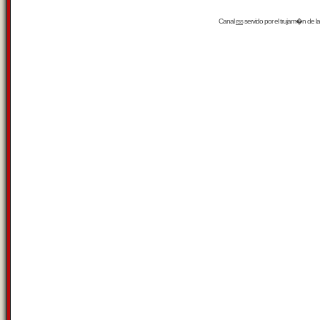
Canal
rss
servido por el
trujam�n
de la