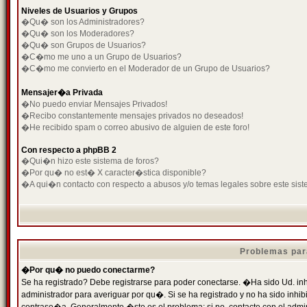
Niveles de Usuarios y Grupos
�Qu� son los Administradores?
�Qu� son los Moderadores?
�Qu� son Grupos de Usuarios?
�C�mo me uno a un Grupo de Usuarios?
�C�mo me convierto en el Moderador de un Grupo de Usuarios?
Mensajer�a Privada
�No puedo enviar Mensajes Privados!
�Recibo constantemente mensajes privados no deseados!
�He recibido spam o correo abusivo de alguien de este foro!
Con respecto a phpBB 2
�Qui�n hizo este sistema de foros?
�Por qu� no est� X caracter�stica disponible?
�A qui�n contacto con respecto a abusos y/o temas legales sobre este sist
Problemas par
�Por qu� no puedo conectarme?
Se ha registrado? Debe registrarse para poder conectarse. �Ha sido Ud. inh
administrador para averiguar por qu�. Si se ha registrado y no ha sido inh