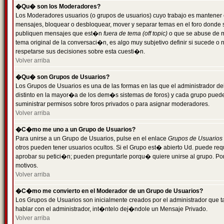
�Qu� son los Moderadores?
Los Moderadores usuarios (o grupos de usuarios) cuyo trabajo es mantener 
mensajes, bloquear o desbloquear, mover y separar temas en el foro donde
publiquen mensajes que est�n
fuera de tema (off topic)
o que se abuse de ma
tema original de la conversaci�n, es algo muy subjetivo definir si sucede 
respetarse sus decisiones sobre esta cuesti�n.
Volver arriba
�Qu� son Grupos de Usuarios?
Los Grupos de Usuarios es una de las formas en las que el administrador de
distinto en la mayor�a de los dem�s sistemas de foros) y cada grupo puede te
suministrar permisos sobre foros privados o para asignar moderadores.
Volver arriba
�C�mo me uno a un Grupo de Usuarios?
Para unirse a un Grupo de Usuarios, pulse en el enlace
Grupos de Usuarios
otros pueden tener usuarios ocultos. Si el Grupo est� abierto Ud. puede re
aprobar su petici�n; pueden preguntarle porqu� quiere unirse al grupo. Por
motivos.
Volver arriba
�C�mo me convierto en el Moderador de un Grupo de Usuarios?
Los Grupos de Usuarios son inicialmente creados por el administrador que
hablar con el administrador, int�ntelo dej�ndole un Mensaje Privado.
Volver arriba