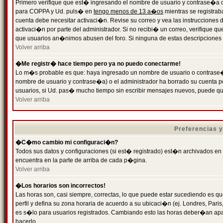
Primero verifique que est� ingresando el nombre de usuario y contrase�a cor
para COPPA y Ud. puls� en
tengo menos de 13 a�os
mientras se registrab
cuenta debe necesitar activaci�n. Revise su correo y vea las instrucciones d
activaci�n por parte del administrador. Si no recibi� un correo, verifique qu
que usuarios an�nimos abusen del foro. Si ninguna de estas descripciones c
Volver arriba
�Me registr� hace tiempo pero ya no puedo conectarme!
Lo m�s probable es que: haya ingresado un nombre de usuario o contrase�a
nombre de usuario y contrase�a) o el administrador ha borrado su cuenta p
usuarios, si Ud. pas� mucho tiempo sin escribir mensajes nuevos, puede qu
Volver arriba
Preferencias 
�C�mo cambio mi configuraci�n?
Todos sus datos y configuraciones (si est� registrado) est�n archivados en
encuentra en la parte de arriba de cada p�gina.
Volver arriba
�Los horarios son incorrectos!
Las horas son, casi siempre, correctas, lo que puede estar sucediendo es que
perfil y defina su zona horaria de acuerdo a su ubicaci�n (ej. Londres, Par
es s�lo para usuarios registrados. Cambiando esto las horas deber�an apar
hacerlo.