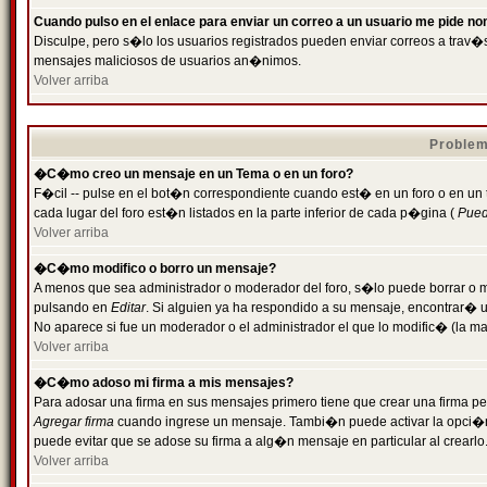
Cuando pulso en el enlace para enviar un correo a un usuario me pide n
Disculpe, pero s�lo los usuarios registrados pueden enviar correos a trav�s 
mensajes maliciosos de usuarios an�nimos.
Volver arriba
Problem
�C�mo creo un mensaje en un Tema o en un foro?
F�cil -- pulse en el bot�n correspondiente cuando est� en un foro o en un
cada lugar del foro est�n listados en la parte inferior de cada p�gina (
Puede
Volver arriba
�C�mo modifico o borro un mensaje?
A menos que sea administrador o moderador del foro, s�lo puede borrar o 
pulsando en
Editar
. Si alguien ya ha respondido a su mensaje, encontrar� 
No aparece si fue un moderador o el administrador el que lo modific� (la ma
Volver arriba
�C�mo adoso mi firma a mis mensajes?
Para adosar una firma en sus mensajes primero tiene que crear una firma pe
Agregar firma
cuando ingrese un mensaje. Tambi�n puede activar la opci�n 
puede evitar que se adose su firma a alg�n mensaje en particular al crearlo
Volver arriba