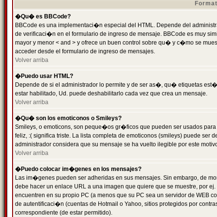
Format
�Qu� es BBCode?
BBCode es una implementaci�n especial del HTML. Depende del administrad
de verificaci�n en el formulario de ingreso de mensaje. BBCode es muy simila
mayor y menor < and > y ofrece un buen control sobre qu� y c�mo se mue
acceder desde el formulario de ingreso de mensajes.
Volver arriba
�Puedo usar HTML?
Depende de si el administrador lo permite y de ser as�, qu� etiquetas est�
estar habilitado, Ud. puede deshabilitarlo cada vez que crea un mensaje.
Volver arriba
�Qu� son los emoticonos o Smileys?
Smileys, o emoticons, son peque�os gr�ficos que pueden ser usados para 
feliz, :( significa triste. La lista completa de emoticonos (smileys) puede s
administrador considera que su mensaje se ha vuelto ilegible por este motivo
Volver arriba
�Puedo colocar im�genes en los mensajes?
Las im�genes pueden ser adheridas en sus mensajes. Sin embargo, de mome
debe hacer un enlace URL a una imagen que quiere que se muestre, por ej.
encuentren en su propio PC (a menos que su PC sea un servidor de WEB c
de autentificaci�n (cuentas de Hotmail o Yahoo, sitios protegidos por contr
correspondiente (de estar permitido).