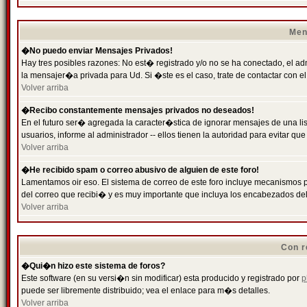
Men
�No puedo enviar Mensajes Privados!
Hay tres posibles razones: No est� registrado y/o no se ha conectado, el ad
la mensajer�a privada para Ud. Si �ste es el caso, trate de contactar con el
Volver arriba
�Recibo constantemente mensajes privados no deseados!
En el futuro ser� agregada la caracter�stica de ignorar mensajes de una l
usuarios, informe al administrador -- ellos tienen la autoridad para evitar 
Volver arriba
�He recibido spam o correo abusivo de alguien de este foro!
Lamentamos oir eso. El sistema de correo de este foro incluye mecanismos p
del correo que recibi� y es muy importante que incluya los encabezados de
Volver arriba
Con r
�Qui�n hizo este sistema de foros?
Este software (en su versi�n sin modificar) esta producido y registrado por
p
puede ser libremente distribuido; vea el enlace para m�s detalles.
Volver arriba