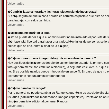
Volver arriba
�Cambi� la zona horaria y las horas siguen siendo incorrectas!
Si est� seguro de que la zona horaria es correcta es posible que esto se d
para trabajar con estos cambios.
Volver arriba
�Mi idioma no est� en la lista!
�sto se puede deber a que el administrador no ha instalado el paquete de s
si�ntase total libertad para hacer una traducci�n (miles de personas se lo
enlace que se encuentra al final de la p�gina)
Volver arriba
�C�mo muestro una imagen debajo de mi nombre de usuario?
Hay dos tipos de im�genes debajo de su nombre de usuario, la primera co
foro (generalmente son estrellas o bloques), la segunda es el AVATAR, que 
no. Si es posible usarlos puede introducirlo en su perfil. En caso de que no
(seguramente sea un administrador bueno).
Volver arriba
�C�mo cambio mi rango?
Por lo general no puede cambiar su Rango ya que �ste es asociado directame
usuarios (administrador, moderador o Rangos especiales). Por favor, no ab
ning�n beneficio adicional por tener Rangos.
Volver arriba