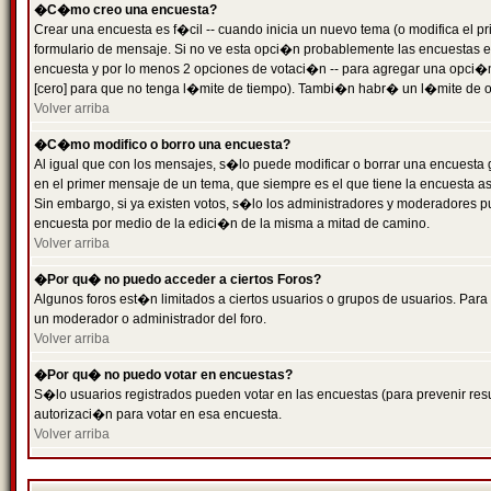
�C�mo creo una encuesta?
Crear una encuesta es f�cil -- cuando inicia un nuevo tema (o modifica el
formulario de mensaje. Si no ve esta opci�n probablemente las encuestas es
encuesta y por lo menos 2 opciones de votaci�n -- para agregar una opci�
[cero] para que no tenga l�mite de tiempo). Tambi�n habr� un l�mite de op
Volver arriba
�C�mo modifico o borro una encuesta?
Al igual que con los mensajes, s�lo puede modificar o borrar una encuesta 
en el primer mensaje de un tema, que siempre es el que tiene la encuesta as
Sin embargo, si ya existen votos, s�lo los administradores y moderadores pu
encuesta por medio de la edici�n de la misma a mitad de camino.
Volver arriba
�Por qu� no puedo acceder a ciertos Foros?
Algunos foros est�n limitados a ciertos usuarios o grupos de usuarios. Para 
un moderador o administrador del foro.
Volver arriba
�Por qu� no puedo votar en encuestas?
S�lo usuarios registrados pueden votar en las encuestas (para prevenir resu
autorizaci�n para votar en esa encuesta.
Volver arriba