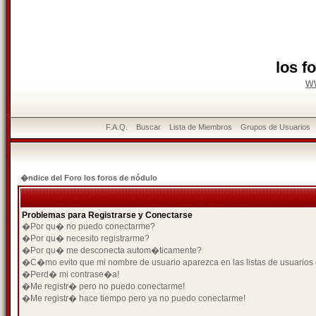
los f
w
F.A.Q.
Buscar
Lista de Miembros
Grupos de Usuarios
�ndice del Foro los foros de nódulo
Problemas para Registrarse y Conectarse
�Por qu� no puedo conectarme?
�Por qu� necesito registrarme?
�Por qu� me desconecta autom�ticamente?
�C�mo evito que mi nombre de usuario aparezca en las listas de usuarios
�Perd� mi contrase�a!
�Me registr� pero no puedo conectarme!
�Me registr� hace tiempo pero ya no puedo conectarme!