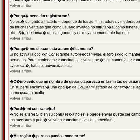
contrase�a. Generalmente �ste es el problema; si no, contacte con el admini
Volver arriba
�Por qu� necesito registrarme?
No est� obligado a hacerlo -- depende de los administradores y moderadores
da muchas ventajas que como usuario invitado no difrutar�a, como tener su
etc... S�lo le tomar� unos segundos y es muy recomendable hacerlo.
Volver arriba
�Por qu� me desconecta autom�ticamente?
Si no activa la opci�n
Conectarme autom�ticamente
, el foro s�lo lo mant
personas. Para mantenerse conectado, active la opci�n al momento de cone
cyber-caf�, trabajo, universidad, etc.
Volver arriba
�C�mo evito que mi nombre de usuario aparezca en las listas de usuar
En su perfil encontrar� una opci�n de
Ocultar mi estado de conexi�n
; si 
como usuario oculto.
Volver arriba
�Perd� mi contrase�a!
�No se altere! Si bien su contrase�a no se le puede enviar puede ser camb
instrucciones y podr� volver a conectarse casi de inmediato.
Volver arriba
�Me registr� pero no puedo conectarme!