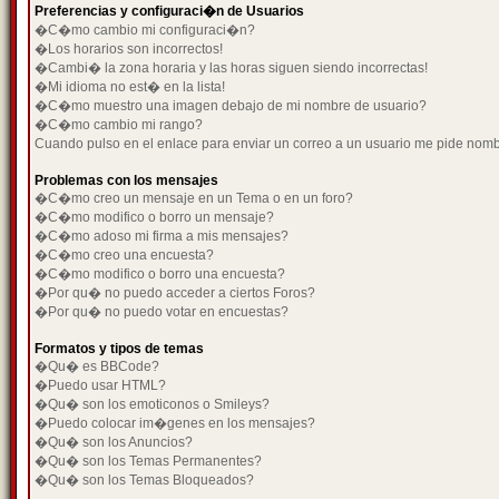
Preferencias y configuraci�n de Usuarios
�C�mo cambio mi configuraci�n?
�Los horarios son incorrectos!
�Cambi� la zona horaria y las horas siguen siendo incorrectas!
�Mi idioma no est� en la lista!
�C�mo muestro una imagen debajo de mi nombre de usuario?
�C�mo cambio mi rango?
Cuando pulso en el enlace para enviar un correo a un usuario me pide nom
Problemas con los mensajes
�C�mo creo un mensaje en un Tema o en un foro?
�C�mo modifico o borro un mensaje?
�C�mo adoso mi firma a mis mensajes?
�C�mo creo una encuesta?
�C�mo modifico o borro una encuesta?
�Por qu� no puedo acceder a ciertos Foros?
�Por qu� no puedo votar en encuestas?
Formatos y tipos de temas
�Qu� es BBCode?
�Puedo usar HTML?
�Qu� son los emoticonos o Smileys?
�Puedo colocar im�genes en los mensajes?
�Qu� son los Anuncios?
�Qu� son los Temas Permanentes?
�Qu� son los Temas Bloqueados?