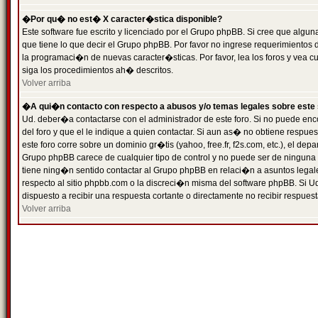
�Por qu� no est� X caracter�stica disponible?
Este software fue escrito y licenciado por el Grupo phpBB. Si cree que algun
que tiene lo que decir el Grupo phpBB. Por favor no ingrese requerimientos
la programaci�n de nuevas caracter�sticas. Por favor, lea los foros y vea c
siga los procedimientos ah� descritos.
Volver arriba
�A qui�n contacto con respecto a abusos y/o temas legales sobre este 
Ud. deber�a contactarse con el administrador de este foro. Si no puede enc
del foro y que el le indique a quien contactar. Si aun as� no obtiene resp
este foro corre sobre un dominio gr�tis (yahoo, free.fr, f2s.com, etc.), el d
Grupo phpBB carece de cualquier tipo de control y no puede ser de ninguna
tiene ning�n sentido contactar al Grupo phpBB en relaci�n a asuntos legal
respecto al sitio phpbb.com o la discreci�n misma del software phpBB. Si U
dispuesto a recibir una respuesta cortante o directamente no recibir respuest
Volver arriba