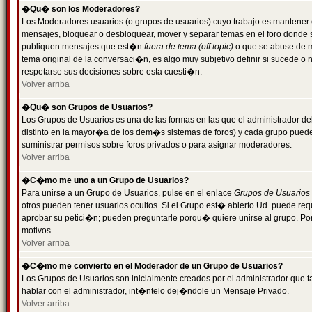
�Qu� son los Moderadores?
Los Moderadores usuarios (o grupos de usuarios) cuyo trabajo es mantener 
mensajes, bloquear o desbloquear, mover y separar temas en el foro donde
publiquen mensajes que est�n
fuera de tema (off topic)
o que se abuse de ma
tema original de la conversaci�n, es algo muy subjetivo definir si sucede 
respetarse sus decisiones sobre esta cuesti�n.
Volver arriba
�Qu� son Grupos de Usuarios?
Los Grupos de Usuarios es una de las formas en las que el administrador de
distinto en la mayor�a de los dem�s sistemas de foros) y cada grupo puede te
suministrar permisos sobre foros privados o para asignar moderadores.
Volver arriba
�C�mo me uno a un Grupo de Usuarios?
Para unirse a un Grupo de Usuarios, pulse en el enlace
Grupos de Usuarios
otros pueden tener usuarios ocultos. Si el Grupo est� abierto Ud. puede re
aprobar su petici�n; pueden preguntarle porqu� quiere unirse al grupo. Por
motivos.
Volver arriba
�C�mo me convierto en el Moderador de un Grupo de Usuarios?
Los Grupos de Usuarios son inicialmente creados por el administrador que
hablar con el administrador, int�ntelo dej�ndole un Mensaje Privado.
Volver arriba