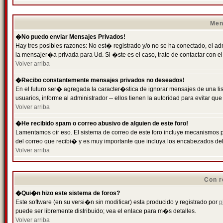
Men
�No puedo enviar Mensajes Privados!
Hay tres posibles razones: No est� registrado y/o no se ha conectado, el ad
la mensajer�a privada para Ud. Si �ste es el caso, trate de contactar con el
Volver arriba
�Recibo constantemente mensajes privados no deseados!
En el futuro ser� agregada la caracter�stica de ignorar mensajes de una l
usuarios, informe al administrador -- ellos tienen la autoridad para evitar 
Volver arriba
�He recibido spam o correo abusivo de alguien de este foro!
Lamentamos oir eso. El sistema de correo de este foro incluye mecanismos p
del correo que recibi� y es muy importante que incluya los encabezados de
Volver arriba
Con r
�Qui�n hizo este sistema de foros?
Este software (en su versi�n sin modificar) esta producido y registrado por
p
puede ser libremente distribuido; vea el enlace para m�s detalles.
Volver arriba