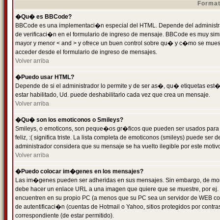
Format
�Qu� es BBCode?
BBCode es una implementaci�n especial del HTML. Depende del administrad
de verificaci�n en el formulario de ingreso de mensaje. BBCode es muy simila
mayor y menor < and > y ofrece un buen control sobre qu� y c�mo se mue
acceder desde el formulario de ingreso de mensajes.
Volver arriba
�Puedo usar HTML?
Depende de si el administrador lo permite y de ser as�, qu� etiquetas est�
estar habilitado, Ud. puede deshabilitarlo cada vez que crea un mensaje.
Volver arriba
�Qu� son los emoticonos o Smileys?
Smileys, o emoticons, son peque�os gr�ficos que pueden ser usados para 
feliz, :( significa triste. La lista completa de emoticonos (smileys) puede s
administrador considera que su mensaje se ha vuelto ilegible por este motivo
Volver arriba
�Puedo colocar im�genes en los mensajes?
Las im�genes pueden ser adheridas en sus mensajes. Sin embargo, de mome
debe hacer un enlace URL a una imagen que quiere que se muestre, por ej.
encuentren en su propio PC (a menos que su PC sea un servidor de WEB c
de autentificaci�n (cuentas de Hotmail o Yahoo, sitios protegidos por contr
correspondiente (de estar permitido).