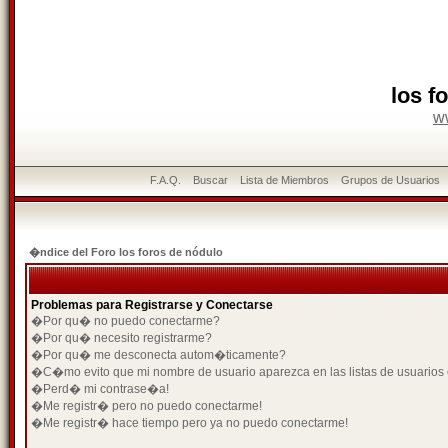
los f
w
F.A.Q.
Buscar
Lista de Miembros
Grupos de Usuarios
�ndice del Foro los foros de nódulo
Problemas para Registrarse y Conectarse
�Por qu� no puedo conectarme?
�Por qu� necesito registrarme?
�Por qu� me desconecta autom�ticamente?
�C�mo evito que mi nombre de usuario aparezca en las listas de usuarios
�Perd� mi contrase�a!
�Me registr� pero no puedo conectarme!
�Me registr� hace tiempo pero ya no puedo conectarme!