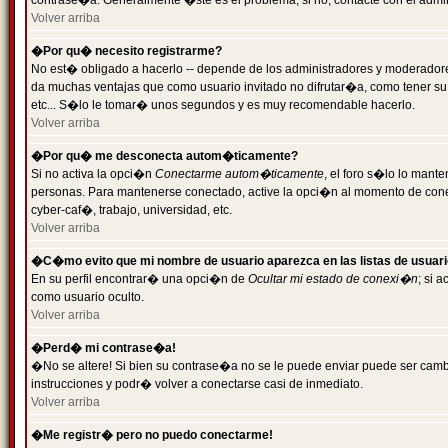
contrase�a. Generalmente �ste es el problema; si no, contacte con el admini
Volver arriba
�Por qu� necesito registrarme?
No est� obligado a hacerlo -- depende de los administradores y moderadores
da muchas ventajas que como usuario invitado no difrutar�a, como tener su
etc... S�lo le tomar� unos segundos y es muy recomendable hacerlo.
Volver arriba
�Por qu� me desconecta autom�ticamente?
Si no activa la opci�n
Conectarme autom�ticamente
, el foro s�lo lo mant
personas. Para mantenerse conectado, active la opci�n al momento de cone
cyber-caf�, trabajo, universidad, etc.
Volver arriba
�C�mo evito que mi nombre de usuario aparezca en las listas de usuar
En su perfil encontrar� una opci�n de
Ocultar mi estado de conexi�n
; si 
como usuario oculto.
Volver arriba
�Perd� mi contrase�a!
�No se altere! Si bien su contrase�a no se le puede enviar puede ser camb
instrucciones y podr� volver a conectarse casi de inmediato.
Volver arriba
�Me registr� pero no puedo conectarme!