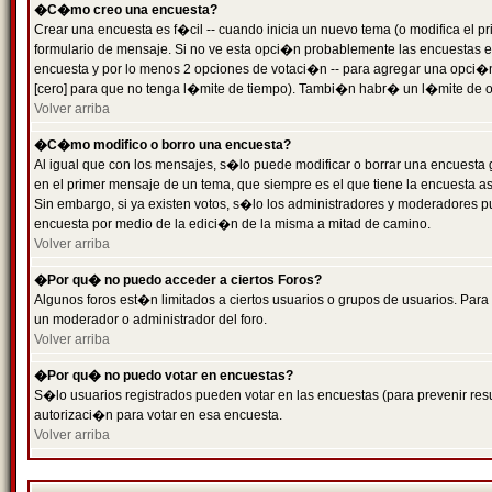
�C�mo creo una encuesta?
Crear una encuesta es f�cil -- cuando inicia un nuevo tema (o modifica el
formulario de mensaje. Si no ve esta opci�n probablemente las encuestas es
encuesta y por lo menos 2 opciones de votaci�n -- para agregar una opci�
[cero] para que no tenga l�mite de tiempo). Tambi�n habr� un l�mite de op
Volver arriba
�C�mo modifico o borro una encuesta?
Al igual que con los mensajes, s�lo puede modificar o borrar una encuesta 
en el primer mensaje de un tema, que siempre es el que tiene la encuesta as
Sin embargo, si ya existen votos, s�lo los administradores y moderadores pu
encuesta por medio de la edici�n de la misma a mitad de camino.
Volver arriba
�Por qu� no puedo acceder a ciertos Foros?
Algunos foros est�n limitados a ciertos usuarios o grupos de usuarios. Para 
un moderador o administrador del foro.
Volver arriba
�Por qu� no puedo votar en encuestas?
S�lo usuarios registrados pueden votar en las encuestas (para prevenir resu
autorizaci�n para votar en esa encuesta.
Volver arriba