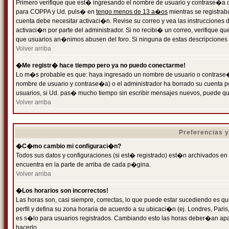
Primero verifique que est� ingresando el nombre de usuario y contrase�a cor
para COPPA y Ud. puls� en
tengo menos de 13 a�os
mientras se registrab
cuenta debe necesitar activaci�n. Revise su correo y vea las instrucciones d
activaci�n por parte del administrador. Si no recibi� un correo, verifique qu
que usuarios an�nimos abusen del foro. Si ninguna de estas descripciones c
Volver arriba
�Me registr� hace tiempo pero ya no puedo conectarme!
Lo m�s probable es que: haya ingresado un nombre de usuario o contrase�a
nombre de usuario y contrase�a) o el administrador ha borrado su cuenta p
usuarios, si Ud. pas� mucho tiempo sin escribir mensajes nuevos, puede qu
Volver arriba
Preferencias 
�C�mo cambio mi configuraci�n?
Todos sus datos y configuraciones (si est� registrado) est�n archivados en
encuentra en la parte de arriba de cada p�gina.
Volver arriba
�Los horarios son incorrectos!
Las horas son, casi siempre, correctas, lo que puede estar sucediendo es que
perfil y defina su zona horaria de acuerdo a su ubicaci�n (ej. Londres, Par
es s�lo para usuarios registrados. Cambiando esto las horas deber�an apar
hacerlo.