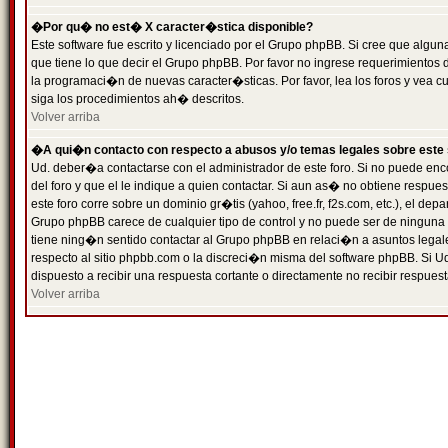
�Por qu� no est� X caracter�stica disponible?
Este software fue escrito y licenciado por el Grupo phpBB. Si cree que algun
que tiene lo que decir el Grupo phpBB. Por favor no ingrese requerimientos
la programaci�n de nuevas caracter�sticas. Por favor, lea los foros y vea c
siga los procedimientos ah� descritos.
Volver arriba
�A qui�n contacto con respecto a abusos y/o temas legales sobre este 
Ud. deber�a contactarse con el administrador de este foro. Si no puede enc
del foro y que el le indique a quien contactar. Si aun as� no obtiene resp
este foro corre sobre un dominio gr�tis (yahoo, free.fr, f2s.com, etc.), el d
Grupo phpBB carece de cualquier tipo de control y no puede ser de ninguna
tiene ning�n sentido contactar al Grupo phpBB en relaci�n a asuntos legal
respecto al sitio phpbb.com o la discreci�n misma del software phpBB. Si U
dispuesto a recibir una respuesta cortante o directamente no recibir respuest
Volver arriba