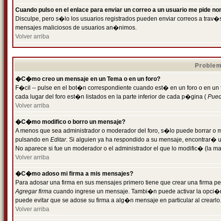
Cuando pulso en el enlace para enviar un correo a un usuario me pide n
Disculpe, pero s�lo los usuarios registrados pueden enviar correos a trav�s 
mensajes maliciosos de usuarios an�nimos.
Volver arriba
Problem
�C�mo creo un mensaje en un Tema o en un foro?
F�cil -- pulse en el bot�n correspondiente cuando est� en un foro o en un
cada lugar del foro est�n listados en la parte inferior de cada p�gina (
Puede
Volver arriba
�C�mo modifico o borro un mensaje?
A menos que sea administrador o moderador del foro, s�lo puede borrar o 
pulsando en
Editar
. Si alguien ya ha respondido a su mensaje, encontrar� 
No aparece si fue un moderador o el administrador el que lo modific� (la ma
Volver arriba
�C�mo adoso mi firma a mis mensajes?
Para adosar una firma en sus mensajes primero tiene que crear una firma pe
Agregar firma
cuando ingrese un mensaje. Tambi�n puede activar la opci�n 
puede evitar que se adose su firma a alg�n mensaje en particular al crearlo
Volver arriba