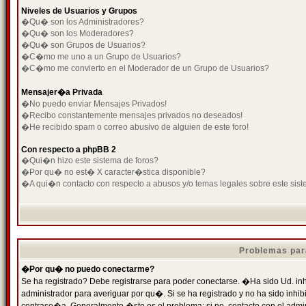
Niveles de Usuarios y Grupos
�Qu� son los Administradores?
�Qu� son los Moderadores?
�Qu� son Grupos de Usuarios?
�C�mo me uno a un Grupo de Usuarios?
�C�mo me convierto en el Moderador de un Grupo de Usuarios?
Mensajer�a Privada
�No puedo enviar Mensajes Privados!
�Recibo constantemente mensajes privados no deseados!
�He recibido spam o correo abusivo de alguien de este foro!
Con respecto a phpBB 2
�Qui�n hizo este sistema de foros?
�Por qu� no est� X caracter�stica disponible?
�A qui�n contacto con respecto a abusos y/o temas legales sobre este sist
Problemas par
�Por qu� no puedo conectarme?
Se ha registrado? Debe registrarse para poder conectarse. �Ha sido Ud. inh
administrador para averiguar por qu�. Si se ha registrado y no ha sido inh