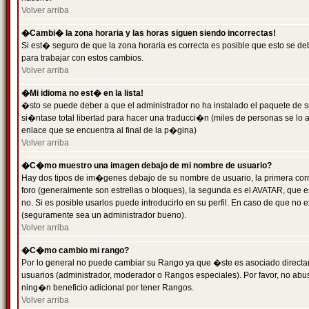
Volver arriba
�Cambi� la zona horaria y las horas siguen siendo incorrectas!
Si est� seguro de que la zona horaria es correcta es posible que esto se d
para trabajar con estos cambios.
Volver arriba
�Mi idioma no est� en la lista!
�sto se puede deber a que el administrador no ha instalado el paquete de s
si�ntase total libertad para hacer una traducci�n (miles de personas se lo
enlace que se encuentra al final de la p�gina)
Volver arriba
�C�mo muestro una imagen debajo de mi nombre de usuario?
Hay dos tipos de im�genes debajo de su nombre de usuario, la primera co
foro (generalmente son estrellas o bloques), la segunda es el AVATAR, que 
no. Si es posible usarlos puede introducirlo en su perfil. En caso de que no
(seguramente sea un administrador bueno).
Volver arriba
�C�mo cambio mi rango?
Por lo general no puede cambiar su Rango ya que �ste es asociado directame
usuarios (administrador, moderador o Rangos especiales). Por favor, no ab
ning�n beneficio adicional por tener Rangos.
Volver arriba