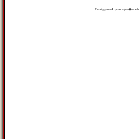
Canal
rss
servido por el
trujam�n
de la