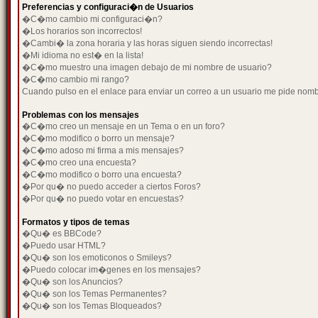
Preferencias y configuraci�n de Usuarios
�C�mo cambio mi configuraci�n?
�Los horarios son incorrectos!
�Cambi� la zona horaria y las horas siguen siendo incorrectas!
�Mi idioma no est� en la lista!
�C�mo muestro una imagen debajo de mi nombre de usuario?
�C�mo cambio mi rango?
Cuando pulso en el enlace para enviar un correo a un usuario me pide nom
Problemas con los mensajes
�C�mo creo un mensaje en un Tema o en un foro?
�C�mo modifico o borro un mensaje?
�C�mo adoso mi firma a mis mensajes?
�C�mo creo una encuesta?
�C�mo modifico o borro una encuesta?
�Por qu� no puedo acceder a ciertos Foros?
�Por qu� no puedo votar en encuestas?
Formatos y tipos de temas
�Qu� es BBCode?
�Puedo usar HTML?
�Qu� son los emoticonos o Smileys?
�Puedo colocar im�genes en los mensajes?
�Qu� son los Anuncios?
�Qu� son los Temas Permanentes?
�Qu� son los Temas Bloqueados?