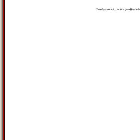
Canal
rss
servido por el
trujam�n
de la