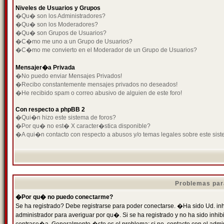
Niveles de Usuarios y Grupos
�Qu� son los Administradores?
�Qu� son los Moderadores?
�Qu� son Grupos de Usuarios?
�C�mo me uno a un Grupo de Usuarios?
�C�mo me convierto en el Moderador de un Grupo de Usuarios?
Mensajer�a Privada
�No puedo enviar Mensajes Privados!
�Recibo constantemente mensajes privados no deseados!
�He recibido spam o correo abusivo de alguien de este foro!
Con respecto a phpBB 2
�Qui�n hizo este sistema de foros?
�Por qu� no est� X caracter�stica disponible?
�A qui�n contacto con respecto a abusos y/o temas legales sobre este sist
Problemas par
�Por qu� no puedo conectarme?
Se ha registrado? Debe registrarse para poder conectarse. �Ha sido Ud. inh
administrador para averiguar por qu�. Si se ha registrado y no ha sido inh