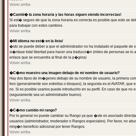
Volver arriba
�Cambi� la zona horaria y las horas siguen siendo incorrectas!
Si est� seguro de que la zona horaria es correcta es posible que esto se d
para trabajar con estos cambios.
Volver arriba
�Mi idioma no est� en la lista!
�sto se puede deber a que el administrador no ha instalado el paquete de s
si�ntase total libertad para hacer una traducci�n (miles de personas se lo
enlace que se encuentra al final de la p�gina)
Volver arriba
�C�mo muestro una imagen debajo de mi nombre de usuario?
Hay dos tipos de im�genes debajo de su nombre de usuario, la primera co
foro (generalmente son estrellas o bloques), la segunda es el AVATAR, que 
no. Si es posible usarlos puede introducirlo en su perfil. En caso de que no
(seguramente sea un administrador bueno).
Volver arriba
�C�mo cambio mi rango?
Por lo general no puede cambiar su Rango ya que �ste es asociado directame
usuarios (administrador, moderador o Rangos especiales). Por favor, no ab
ning�n beneficio adicional por tener Rangos.
Volver arriba