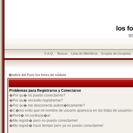
los f
w
F.A.Q.
Buscar
Lista de Miembros
Grupos de Usuarios
�ndice del Foro los foros de nódulo
Problemas para Registrarse y Conectarse
�Por qu� no puedo conectarme?
�Por qu� necesito registrarme?
�Por qu� me desconecta autom�ticamente?
�C�mo evito que mi nombre de usuario aparezca en las listas de usuarios
�Perd� mi contrase�a!
�Me registr� pero no puedo conectarme!
�Me registr� hace tiempo pero ya no puedo conectarme!