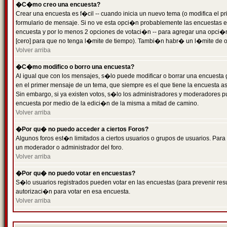
�C�mo creo una encuesta?
Crear una encuesta es f�cil -- cuando inicia un nuevo tema (o modifica el
formulario de mensaje. Si no ve esta opci�n probablemente las encuestas es
encuesta y por lo menos 2 opciones de votaci�n -- para agregar una opci�
[cero] para que no tenga l�mite de tiempo). Tambi�n habr� un l�mite de op
Volver arriba
�C�mo modifico o borro una encuesta?
Al igual que con los mensajes, s�lo puede modificar o borrar una encuesta 
en el primer mensaje de un tema, que siempre es el que tiene la encuesta as
Sin embargo, si ya existen votos, s�lo los administradores y moderadores pu
encuesta por medio de la edici�n de la misma a mitad de camino.
Volver arriba
�Por qu� no puedo acceder a ciertos Foros?
Algunos foros est�n limitados a ciertos usuarios o grupos de usuarios. Para 
un moderador o administrador del foro.
Volver arriba
�Por qu� no puedo votar en encuestas?
S�lo usuarios registrados pueden votar en las encuestas (para prevenir resu
autorizaci�n para votar en esa encuesta.
Volver arriba