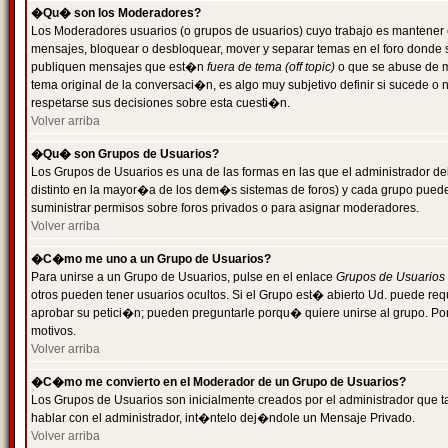
�Qu� son los Moderadores?
Los Moderadores usuarios (o grupos de usuarios) cuyo trabajo es mantener 
mensajes, bloquear o desbloquear, mover y separar temas en el foro donde
publiquen mensajes que est�n
fuera de tema (off topic)
o que se abuse de ma
tema original de la conversaci�n, es algo muy subjetivo definir si sucede 
respetarse sus decisiones sobre esta cuesti�n.
Volver arriba
�Qu� son Grupos de Usuarios?
Los Grupos de Usuarios es una de las formas en las que el administrador de
distinto en la mayor�a de los dem�s sistemas de foros) y cada grupo puede te
suministrar permisos sobre foros privados o para asignar moderadores.
Volver arriba
�C�mo me uno a un Grupo de Usuarios?
Para unirse a un Grupo de Usuarios, pulse en el enlace
Grupos de Usuarios
otros pueden tener usuarios ocultos. Si el Grupo est� abierto Ud. puede re
aprobar su petici�n; pueden preguntarle porqu� quiere unirse al grupo. Por
motivos.
Volver arriba
�C�mo me convierto en el Moderador de un Grupo de Usuarios?
Los Grupos de Usuarios son inicialmente creados por el administrador que
hablar con el administrador, int�ntelo dej�ndole un Mensaje Privado.
Volver arriba