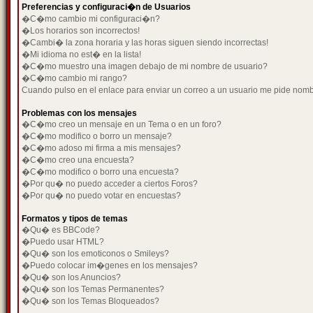
Preferencias y configuraci�n de Usuarios
�C�mo cambio mi configuraci�n?
�Los horarios son incorrectos!
�Cambi� la zona horaria y las horas siguen siendo incorrectas!
�Mi idioma no est� en la lista!
�C�mo muestro una imagen debajo de mi nombre de usuario?
�C�mo cambio mi rango?
Cuando pulso en el enlace para enviar un correo a un usuario me pide nom
Problemas con los mensajes
�C�mo creo un mensaje en un Tema o en un foro?
�C�mo modifico o borro un mensaje?
�C�mo adoso mi firma a mis mensajes?
�C�mo creo una encuesta?
�C�mo modifico o borro una encuesta?
�Por qu� no puedo acceder a ciertos Foros?
�Por qu� no puedo votar en encuestas?
Formatos y tipos de temas
�Qu� es BBCode?
�Puedo usar HTML?
�Qu� son los emoticonos o Smileys?
�Puedo colocar im�genes en los mensajes?
�Qu� son los Anuncios?
�Qu� son los Temas Permanentes?
�Qu� son los Temas Bloqueados?