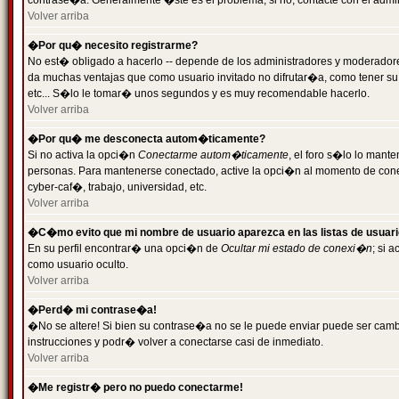
contrase�a. Generalmente �ste es el problema; si no, contacte con el admini
Volver arriba
�Por qu� necesito registrarme?
No est� obligado a hacerlo -- depende de los administradores y moderadores
da muchas ventajas que como usuario invitado no difrutar�a, como tener su
etc... S�lo le tomar� unos segundos y es muy recomendable hacerlo.
Volver arriba
�Por qu� me desconecta autom�ticamente?
Si no activa la opci�n
Conectarme autom�ticamente
, el foro s�lo lo mant
personas. Para mantenerse conectado, active la opci�n al momento de cone
cyber-caf�, trabajo, universidad, etc.
Volver arriba
�C�mo evito que mi nombre de usuario aparezca en las listas de usuar
En su perfil encontrar� una opci�n de
Ocultar mi estado de conexi�n
; si 
como usuario oculto.
Volver arriba
�Perd� mi contrase�a!
�No se altere! Si bien su contrase�a no se le puede enviar puede ser camb
instrucciones y podr� volver a conectarse casi de inmediato.
Volver arriba
�Me registr� pero no puedo conectarme!