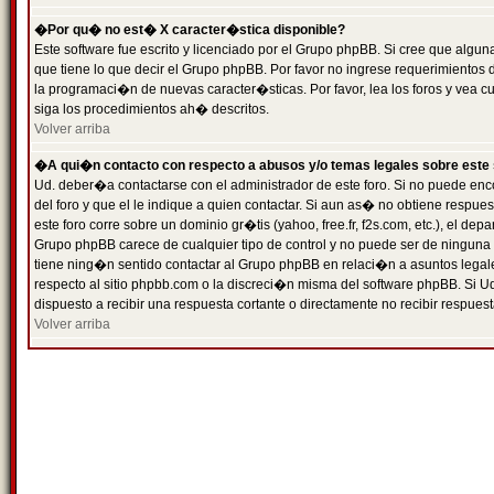
�Por qu� no est� X caracter�stica disponible?
Este software fue escrito y licenciado por el Grupo phpBB. Si cree que algun
que tiene lo que decir el Grupo phpBB. Por favor no ingrese requerimientos
la programaci�n de nuevas caracter�sticas. Por favor, lea los foros y vea c
siga los procedimientos ah� descritos.
Volver arriba
�A qui�n contacto con respecto a abusos y/o temas legales sobre este 
Ud. deber�a contactarse con el administrador de este foro. Si no puede enc
del foro y que el le indique a quien contactar. Si aun as� no obtiene resp
este foro corre sobre un dominio gr�tis (yahoo, free.fr, f2s.com, etc.), el d
Grupo phpBB carece de cualquier tipo de control y no puede ser de ninguna
tiene ning�n sentido contactar al Grupo phpBB en relaci�n a asuntos legal
respecto al sitio phpbb.com o la discreci�n misma del software phpBB. Si U
dispuesto a recibir una respuesta cortante o directamente no recibir respuest
Volver arriba