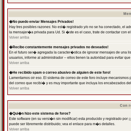
Men
�No puedo enviar Mensajes Privados!
Hay tres posibles razones: No est� registrado y/o no se ha conectado, el ad
la mensajer�a privada para Ud. Si �ste es el caso, trate de contactar con el
Volver arriba
�Recibo constantemente mensajes privados no deseados!
En el futuro ser� agregada la caracter�stica de ignorar mensajes de una l
usuarios, informe al administrador -- ellos tienen la autoridad para evitar 
Volver arriba
�He recibido spam o correo abusivo de alguien de este foro!
Lamentamos oir eso. El sistema de correo de este foro incluye mecanismos p
del correo que recibi� y es muy importante que incluya los encabezados de
Volver arriba
Con r
�Qui�n hizo este sistema de foros?
Este software (en su versi�n sin modificar) esta producido y registrado por
p
puede ser libremente distribuido; vea el enlace para m�s detalles.
Volver arriba