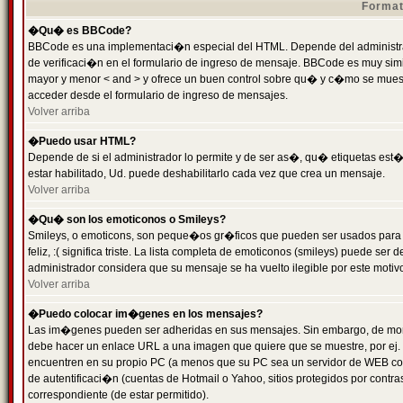
Format
�Qu� es BBCode?
BBCode es una implementaci�n especial del HTML. Depende del administrad
de verificaci�n en el formulario de ingreso de mensaje. BBCode es muy simila
mayor y menor < and > y ofrece un buen control sobre qu� y c�mo se mue
acceder desde el formulario de ingreso de mensajes.
Volver arriba
�Puedo usar HTML?
Depende de si el administrador lo permite y de ser as�, qu� etiquetas est�
estar habilitado, Ud. puede deshabilitarlo cada vez que crea un mensaje.
Volver arriba
�Qu� son los emoticonos o Smileys?
Smileys, o emoticons, son peque�os gr�ficos que pueden ser usados para 
feliz, :( significa triste. La lista completa de emoticonos (smileys) puede s
administrador considera que su mensaje se ha vuelto ilegible por este motivo
Volver arriba
�Puedo colocar im�genes en los mensajes?
Las im�genes pueden ser adheridas en sus mensajes. Sin embargo, de mome
debe hacer un enlace URL a una imagen que quiere que se muestre, por ej.
encuentren en su propio PC (a menos que su PC sea un servidor de WEB c
de autentificaci�n (cuentas de Hotmail o Yahoo, sitios protegidos por contr
correspondiente (de estar permitido).