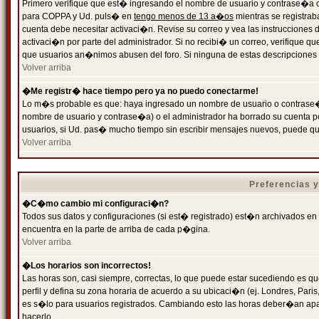
Primero verifique que est� ingresando el nombre de usuario y contrase�a cor
para COPPA y Ud. puls� en
tengo menos de 13 a�os
mientras se registrab
cuenta debe necesitar activaci�n. Revise su correo y vea las instrucciones d
activaci�n por parte del administrador. Si no recibi� un correo, verifique qu
que usuarios an�nimos abusen del foro. Si ninguna de estas descripciones c
Volver arriba
�Me registr� hace tiempo pero ya no puedo conectarme!
Lo m�s probable es que: haya ingresado un nombre de usuario o contrase�a
nombre de usuario y contrase�a) o el administrador ha borrado su cuenta p
usuarios, si Ud. pas� mucho tiempo sin escribir mensajes nuevos, puede qu
Volver arriba
Preferencias 
�C�mo cambio mi configuraci�n?
Todos sus datos y configuraciones (si est� registrado) est�n archivados en
encuentra en la parte de arriba de cada p�gina.
Volver arriba
�Los horarios son incorrectos!
Las horas son, casi siempre, correctas, lo que puede estar sucediendo es que
perfil y defina su zona horaria de acuerdo a su ubicaci�n (ej. Londres, Par
es s�lo para usuarios registrados. Cambiando esto las horas deber�an apar
hacerlo.