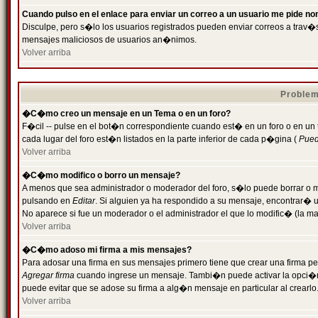
Cuando pulso en el enlace para enviar un correo a un usuario me pide n
Disculpe, pero s�lo los usuarios registrados pueden enviar correos a trav�s 
mensajes maliciosos de usuarios an�nimos.
Volver arriba
Problem
�C�mo creo un mensaje en un Tema o en un foro?
F�cil -- pulse en el bot�n correspondiente cuando est� en un foro o en un
cada lugar del foro est�n listados en la parte inferior de cada p�gina (
Puede
Volver arriba
�C�mo modifico o borro un mensaje?
A menos que sea administrador o moderador del foro, s�lo puede borrar o 
pulsando en
Editar
. Si alguien ya ha respondido a su mensaje, encontrar� 
No aparece si fue un moderador o el administrador el que lo modific� (la ma
Volver arriba
�C�mo adoso mi firma a mis mensajes?
Para adosar una firma en sus mensajes primero tiene que crear una firma pe
Agregar firma
cuando ingrese un mensaje. Tambi�n puede activar la opci�n 
puede evitar que se adose su firma a alg�n mensaje en particular al crearlo
Volver arriba