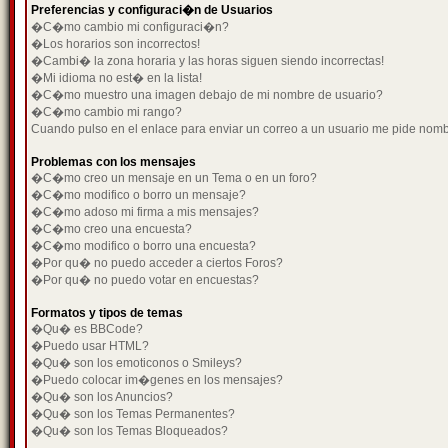
Preferencias y configuraci�n de Usuarios
�C�mo cambio mi configuraci�n?
�Los horarios son incorrectos!
�Cambi� la zona horaria y las horas siguen siendo incorrectas!
�Mi idioma no est� en la lista!
�C�mo muestro una imagen debajo de mi nombre de usuario?
�C�mo cambio mi rango?
Cuando pulso en el enlace para enviar un correo a un usuario me pide nom
Problemas con los mensajes
�C�mo creo un mensaje en un Tema o en un foro?
�C�mo modifico o borro un mensaje?
�C�mo adoso mi firma a mis mensajes?
�C�mo creo una encuesta?
�C�mo modifico o borro una encuesta?
�Por qu� no puedo acceder a ciertos Foros?
�Por qu� no puedo votar en encuestas?
Formatos y tipos de temas
�Qu� es BBCode?
�Puedo usar HTML?
�Qu� son los emoticonos o Smileys?
�Puedo colocar im�genes en los mensajes?
�Qu� son los Anuncios?
�Qu� son los Temas Permanentes?
�Qu� son los Temas Bloqueados?