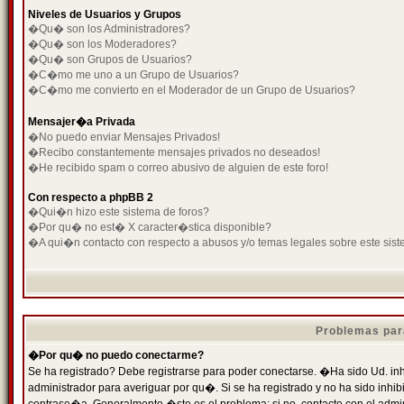
Niveles de Usuarios y Grupos
�Qu� son los Administradores?
�Qu� son los Moderadores?
�Qu� son Grupos de Usuarios?
�C�mo me uno a un Grupo de Usuarios?
�C�mo me convierto en el Moderador de un Grupo de Usuarios?
Mensajer�a Privada
�No puedo enviar Mensajes Privados!
�Recibo constantemente mensajes privados no deseados!
�He recibido spam o correo abusivo de alguien de este foro!
Con respecto a phpBB 2
�Qui�n hizo este sistema de foros?
�Por qu� no est� X caracter�stica disponible?
�A qui�n contacto con respecto a abusos y/o temas legales sobre este sist
Problemas par
�Por qu� no puedo conectarme?
Se ha registrado? Debe registrarse para poder conectarse. �Ha sido Ud. inh
administrador para averiguar por qu�. Si se ha registrado y no ha sido inh