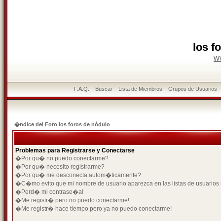
los f
w
F.A.Q.
Buscar
Lista de Miembros
Grupos de Usuarios
�ndice del Foro los foros de nódulo
Problemas para Registrarse y Conectarse
�Por qu� no puedo conectarme?
�Por qu� necesito registrarme?
�Por qu� me desconecta autom�ticamente?
�C�mo evito que mi nombre de usuario aparezca en las listas de usuarios
�Perd� mi contrase�a!
�Me registr� pero no puedo conectarme!
�Me registr� hace tiempo pero ya no puedo conectarme!