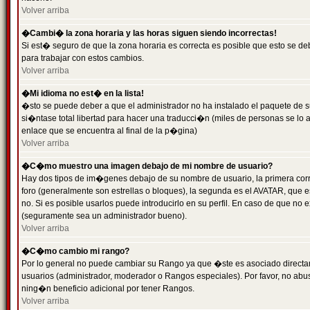
Volver arriba
�Cambi� la zona horaria y las horas siguen siendo incorrectas!
Si est� seguro de que la zona horaria es correcta es posible que esto se d
para trabajar con estos cambios.
Volver arriba
�Mi idioma no est� en la lista!
�sto se puede deber a que el administrador no ha instalado el paquete de s
si�ntase total libertad para hacer una traducci�n (miles de personas se lo
enlace que se encuentra al final de la p�gina)
Volver arriba
�C�mo muestro una imagen debajo de mi nombre de usuario?
Hay dos tipos de im�genes debajo de su nombre de usuario, la primera co
foro (generalmente son estrellas o bloques), la segunda es el AVATAR, que 
no. Si es posible usarlos puede introducirlo en su perfil. En caso de que no
(seguramente sea un administrador bueno).
Volver arriba
�C�mo cambio mi rango?
Por lo general no puede cambiar su Rango ya que �ste es asociado directame
usuarios (administrador, moderador o Rangos especiales). Por favor, no ab
ning�n beneficio adicional por tener Rangos.
Volver arriba