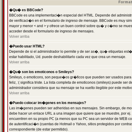
Format
�Qu� es BBCode?
BBCode es una implementaci�n especial del HTML. Depende del administrad
de verificaci�n en el formulario de ingreso de mensaje. BBCode es muy simila
mayor y menor < and > y ofrece un buen control sobre qu� y c�mo se mue
acceder desde el formulario de ingreso de mensajes.
Volver arriba
�Puedo usar HTML?
Depende de si el administrador lo permite y de ser as�, qu� etiquetas est�
estar habilitado, Ud. puede deshabilitarlo cada vez que crea un mensaje.
Volver arriba
�Qu� son los emoticonos o Smileys?
Smileys, o emoticons, son peque�os gr�ficos que pueden ser usados para 
feliz, :( significa triste. La lista completa de emoticonos (smileys) puede s
administrador considera que su mensaje se ha vuelto ilegible por este motivo
Volver arriba
�Puedo colocar im�genes en los mensajes?
Las im�genes pueden ser adheridas en sus mensajes. Sin embargo, de mome
debe hacer un enlace URL a una imagen que quiere que se muestre, por ej.
encuentren en su propio PC (a menos que su PC sea un servidor de WEB c
de autentificaci�n (cuentas de Hotmail o Yahoo, sitios protegidos por contr
correspondiente (de estar permitido).