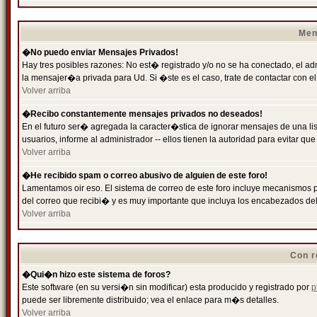
Men
�No puedo enviar Mensajes Privados!
Hay tres posibles razones: No est� registrado y/o no se ha conectado, el ad
la mensajer�a privada para Ud. Si �ste es el caso, trate de contactar con el
Volver arriba
�Recibo constantemente mensajes privados no deseados!
En el futuro ser� agregada la caracter�stica de ignorar mensajes de una l
usuarios, informe al administrador -- ellos tienen la autoridad para evitar 
Volver arriba
�He recibido spam o correo abusivo de alguien de este foro!
Lamentamos oir eso. El sistema de correo de este foro incluye mecanismos p
del correo que recibi� y es muy importante que incluya los encabezados de
Volver arriba
Con r
�Qui�n hizo este sistema de foros?
Este software (en su versi�n sin modificar) esta producido y registrado por
p
puede ser libremente distribuido; vea el enlace para m�s detalles.
Volver arriba