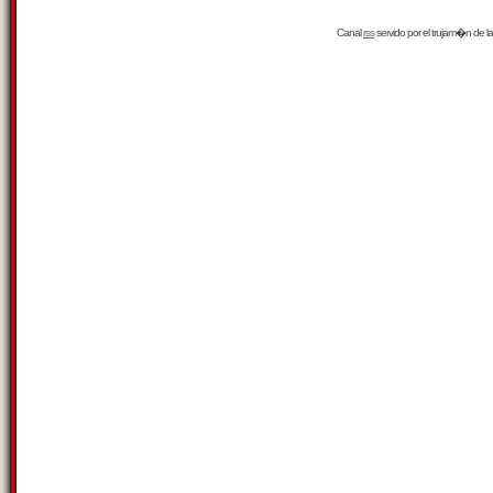
Canal
rss
servido por el
trujam�n
de la