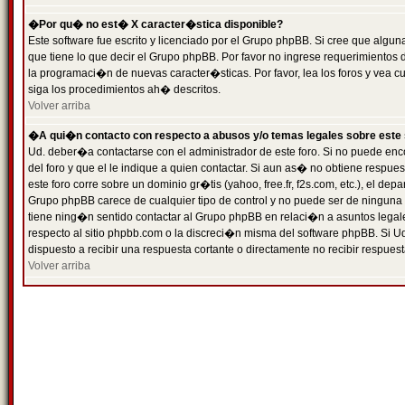
�Por qu� no est� X caracter�stica disponible?
Este software fue escrito y licenciado por el Grupo phpBB. Si cree que algun
que tiene lo que decir el Grupo phpBB. Por favor no ingrese requerimientos
la programaci�n de nuevas caracter�sticas. Por favor, lea los foros y vea c
siga los procedimientos ah� descritos.
Volver arriba
�A qui�n contacto con respecto a abusos y/o temas legales sobre este 
Ud. deber�a contactarse con el administrador de este foro. Si no puede enc
del foro y que el le indique a quien contactar. Si aun as� no obtiene resp
este foro corre sobre un dominio gr�tis (yahoo, free.fr, f2s.com, etc.), el d
Grupo phpBB carece de cualquier tipo de control y no puede ser de ninguna
tiene ning�n sentido contactar al Grupo phpBB en relaci�n a asuntos legal
respecto al sitio phpbb.com o la discreci�n misma del software phpBB. Si U
dispuesto a recibir una respuesta cortante o directamente no recibir respuest
Volver arriba