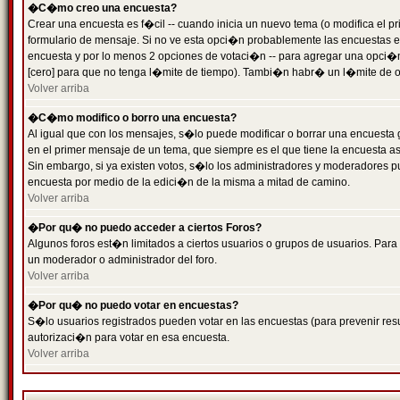
�C�mo creo una encuesta?
Crear una encuesta es f�cil -- cuando inicia un nuevo tema (o modifica el
formulario de mensaje. Si no ve esta opci�n probablemente las encuestas es
encuesta y por lo menos 2 opciones de votaci�n -- para agregar una opci�
[cero] para que no tenga l�mite de tiempo). Tambi�n habr� un l�mite de op
Volver arriba
�C�mo modifico o borro una encuesta?
Al igual que con los mensajes, s�lo puede modificar o borrar una encuesta 
en el primer mensaje de un tema, que siempre es el que tiene la encuesta as
Sin embargo, si ya existen votos, s�lo los administradores y moderadores pu
encuesta por medio de la edici�n de la misma a mitad de camino.
Volver arriba
�Por qu� no puedo acceder a ciertos Foros?
Algunos foros est�n limitados a ciertos usuarios o grupos de usuarios. Para 
un moderador o administrador del foro.
Volver arriba
�Por qu� no puedo votar en encuestas?
S�lo usuarios registrados pueden votar en las encuestas (para prevenir resu
autorizaci�n para votar en esa encuesta.
Volver arriba