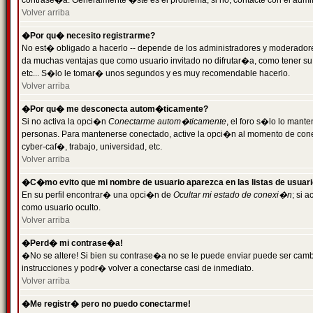
contrase�a. Generalmente �ste es el problema; si no, contacte con el admini
Volver arriba
�Por qu� necesito registrarme?
No est� obligado a hacerlo -- depende de los administradores y moderadores
da muchas ventajas que como usuario invitado no difrutar�a, como tener su
etc... S�lo le tomar� unos segundos y es muy recomendable hacerlo.
Volver arriba
�Por qu� me desconecta autom�ticamente?
Si no activa la opci�n
Conectarme autom�ticamente
, el foro s�lo lo mant
personas. Para mantenerse conectado, active la opci�n al momento de cone
cyber-caf�, trabajo, universidad, etc.
Volver arriba
�C�mo evito que mi nombre de usuario aparezca en las listas de usuar
En su perfil encontrar� una opci�n de
Ocultar mi estado de conexi�n
; si 
como usuario oculto.
Volver arriba
�Perd� mi contrase�a!
�No se altere! Si bien su contrase�a no se le puede enviar puede ser camb
instrucciones y podr� volver a conectarse casi de inmediato.
Volver arriba
�Me registr� pero no puedo conectarme!