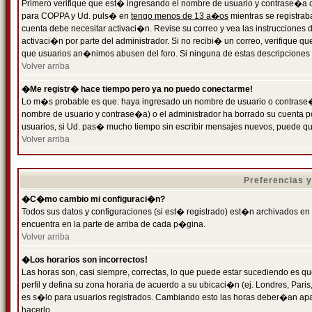
Primero verifique que est� ingresando el nombre de usuario y contrase�a cor
para COPPA y Ud. puls� en
tengo menos de 13 a�os
mientras se registrab
cuenta debe necesitar activaci�n. Revise su correo y vea las instrucciones d
activaci�n por parte del administrador. Si no recibi� un correo, verifique qu
que usuarios an�nimos abusen del foro. Si ninguna de estas descripciones c
Volver arriba
�Me registr� hace tiempo pero ya no puedo conectarme!
Lo m�s probable es que: haya ingresado un nombre de usuario o contrase�a
nombre de usuario y contrase�a) o el administrador ha borrado su cuenta p
usuarios, si Ud. pas� mucho tiempo sin escribir mensajes nuevos, puede qu
Volver arriba
Preferencias 
�C�mo cambio mi configuraci�n?
Todos sus datos y configuraciones (si est� registrado) est�n archivados en
encuentra en la parte de arriba de cada p�gina.
Volver arriba
�Los horarios son incorrectos!
Las horas son, casi siempre, correctas, lo que puede estar sucediendo es que
perfil y defina su zona horaria de acuerdo a su ubicaci�n (ej. Londres, Par
es s�lo para usuarios registrados. Cambiando esto las horas deber�an apar
hacerlo.