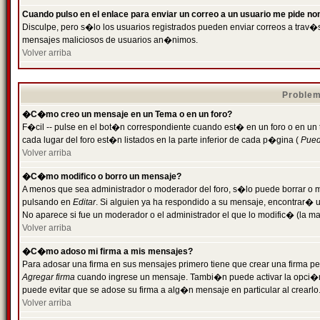
Cuando pulso en el enlace para enviar un correo a un usuario me pide n
Disculpe, pero s�lo los usuarios registrados pueden enviar correos a trav�s 
mensajes maliciosos de usuarios an�nimos.
Volver arriba
Problem
�C�mo creo un mensaje en un Tema o en un foro?
F�cil -- pulse en el bot�n correspondiente cuando est� en un foro o en un
cada lugar del foro est�n listados en la parte inferior de cada p�gina (
Puede
Volver arriba
�C�mo modifico o borro un mensaje?
A menos que sea administrador o moderador del foro, s�lo puede borrar o 
pulsando en
Editar
. Si alguien ya ha respondido a su mensaje, encontrar� 
No aparece si fue un moderador o el administrador el que lo modific� (la ma
Volver arriba
�C�mo adoso mi firma a mis mensajes?
Para adosar una firma en sus mensajes primero tiene que crear una firma pe
Agregar firma
cuando ingrese un mensaje. Tambi�n puede activar la opci�n 
puede evitar que se adose su firma a alg�n mensaje en particular al crearlo
Volver arriba