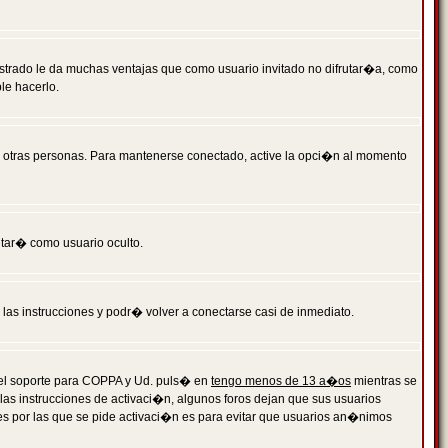
istrado le da muchas ventajas que como usuario invitado no difrutar�a, como
le hacerlo.
r otras personas. Para mantenerse conectado, active la opci�n al momento
ntar� como usuario oculto.
a las instrucciones y podr� volver a conectarse casi de inmediato.
o el soporte para COPPA y Ud. puls� en
tengo menos de 13 a�os
mientras se
 las instrucciones de activaci�n, algunos foros dejan que sus usuarios
ones por las que se pide activaci�n es para evitar que usuarios an�nimos