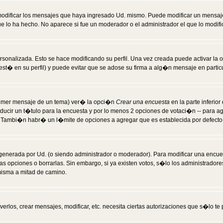
modificar los mensajes que haya ingresado Ud. mismo. Puede modificar un mensa
 lo ha hecho. No aparece si fue un moderador o el administrador el que lo modifi
rsonalizada. Esto se hace modificando su perfil. Una vez creada puede activar la
t� en su perfil) y puede evitar que se adose su firma a alg�n mensaje en particul
 primer mensaje de un tema) ver� la opci�n
Crear una encuesta
en la parte inferio
ducir un t�tulo para la encuesta y por lo menos 2 opciones de votaci�n -- para 
). Tambi�n habr� un l�mite de opciones a agregar que es establecida por defecto 
generada por Ud. (o siendo administrador o moderador). Para modificar una encues
as opciones o borrarlas. Sin embargo, si ya existen votos, s�lo los administrador
misma a mitad de camino.
verlos, crear mensajes, modificar, etc. necesita ciertas autorizaciones que s�lo t