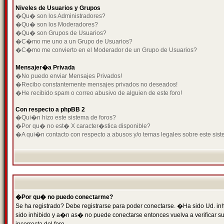
Niveles de Usuarios y Grupos
�Qu� son los Administradores?
�Qu� son los Moderadores?
�Qu� son Grupos de Usuarios?
�C�mo me uno a un Grupo de Usuarios?
�C�mo me convierto en el Moderador de un Grupo de Usuarios?
Mensajer�a Privada
�No puedo enviar Mensajes Privados!
�Recibo constantemente mensajes privados no deseados!
�He recibido spam o correo abusivo de alguien de este foro!
Con respecto a phpBB 2
�Qui�n hizo este sistema de foros?
�Por qu� no est� X caracter�stica disponible?
�A qui�n contacto con respecto a abusos y/o temas legales sobre este sist
�Por qu� no puedo conectarme?
Se ha registrado? Debe registrarse para poder conectarse. �Ha sido Ud. inh
sido inhibido y a�n as� no puede conectarse entonces vuelva a verificar su