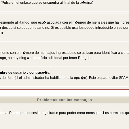
Pulse en el enlace que se encuentra al final de la p�gina)
responde al Rango, que est� asociada con el n�mero de mensajes que ha ingresado
ecide si se pueden usar o no. Si es posible usarlos puede introducirlo en su perf
o).
nte con el n�mero de mensajes ingresados o se utilizan para identificar a cierto
ngo, no hay ning�n beneficio adicional por tener Rangos.
ombre de usuario y contrase�a.
 del foro (si el administrador ha habilitado esta opci�n). Esto es para evitar S
Problemas con los mensajes
ema. Puede que necesite registrarse para poder crear mensajes. Los permisos que t