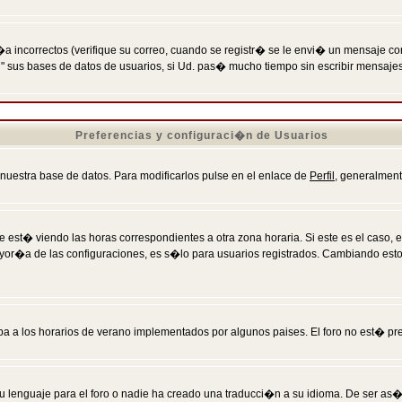
incorrectos (verifique su correo, cuando se registr� se le envi� un mensaje co
n" sus bases de datos de usuarios, si Ud. pas� mucho tiempo sin escribir mensaje
Preferencias y configuraci�n de Usuarios
 nuestra base de datos. Para modificarlos pulse en el enlace de
Perfil
, generalment
 est� viendo las horas correspondientes a otra zona horaria. Si este es el caso, en
mayor�a de las configuraciones, es s�lo para usuarios registrados. Cambiando est
eba a los horarios de verano implementados por algunos paises. El foro no est� pr
u lenguaje para el foro o nadie ha creado una traducci�n a su idioma. De ser as�,