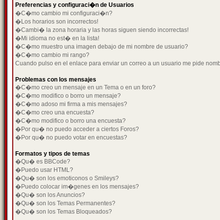
Preferencias y configuraci�n de Usuarios
�C�mo cambio mi configuraci�n?
�Los horarios son incorrectos!
�Cambi� la zona horaria y las horas siguen siendo incorrectas!
�Mi idioma no est� en la lista!
�C�mo muestro una imagen debajo de mi nombre de usuario?
�C�mo cambio mi rango?
Cuando pulso en el enlace para enviar un correo a un usuario me pide nom
Problemas con los mensajes
�C�mo creo un mensaje en un Tema o en un foro?
�C�mo modifico o borro un mensaje?
�C�mo adoso mi firma a mis mensajes?
�C�mo creo una encuesta?
�C�mo modifico o borro una encuesta?
�Por qu� no puedo acceder a ciertos Foros?
�Por qu� no puedo votar en encuestas?
Formatos y tipos de temas
�Qu� es BBCode?
�Puedo usar HTML?
�Qu� son los emoticonos o Smileys?
�Puedo colocar im�genes en los mensajes?
�Qu� son los Anuncios?
�Qu� son los Temas Permanentes?
�Qu� son los Temas Bloqueados?