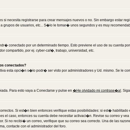
 si necesita registrarse para crear mensajes nuevos o no. Sin embargo estar reg
 a grupos de usuarios, etc... S�lo le tomar� unos segundos y es muy recomendab
tendr� conectado por un determinado tiempo. Esto previene el uso de su cuenta po
 compartido, por ej. cyber-caf�, trabajo, universidad, etc.
ios conectados?
activa esta opci�n s�lo podr� ser visto por administradores y Ud. mismo. Se le co
iada. Para esto vaya a Conectarse y pulse en
�He olvidado mi contrase�a!
. Sig
rrectos. Si est�n bien entonces verifique estas posibilidades: si est� habilitad
 es el caso, entonces su cuenta debe necesitar activaci�n. Revise su correo y vea
dor. Si no recibi� un correo, verifique que su correo sea correcto. Una de las raz
a, contacte con el administrador del foro.