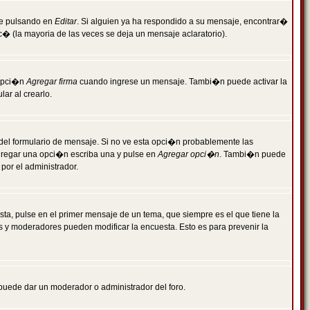
je pulsando en
Editar
. Si alguien ya ha respondido a su mensaje, encontrar�
c� (la mayoria de las veces se deja un mensaje aclaratorio).
 opci�n
Agregar firma
cuando ingrese un mensaje. Tambi�n puede activar la
ar al crearlo.
r del formulario de mensaje. Si no ve esta opci�n probablemente las
agregar una opci�n escriba una y pulse en
Agregar opci�n
. Tambi�n puede
por el administrador.
ta, pulse en el primer mensaje de un tema, que siempre es el que tiene la
es y moderadores pueden modificar la encuesta. Esto es para prevenir la
e puede dar un moderador o administrador del foro.