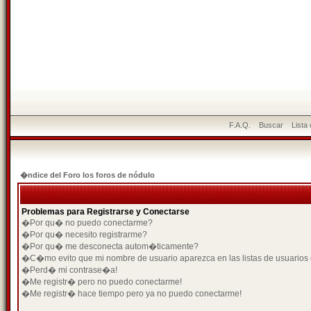
F.A.Q.
Buscar
Lista
�ndice del Foro los foros de nódulo
Problemas para Registrarse y Conectarse
�Por qu� no puedo conectarme?
�Por qu� necesito registrarme?
�Por qu� me desconecta autom�ticamente?
�C�mo evito que mi nombre de usuario aparezca en las listas de usuarios
�Perd� mi contrase�a!
�Me registr� pero no puedo conectarme!
�Me registr� hace tiempo pero ya no puedo conectarme!