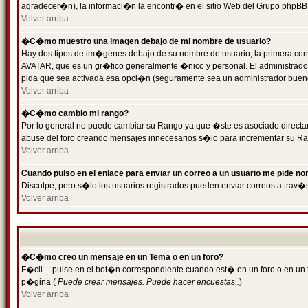
agradecer�n), la informaci�n la encontr� en el sitio Web del Grupo phpBB (
Volver arriba
�C�mo muestro una imagen debajo de mi nombre de usuario?
Hay dos tipos de im�genes debajo de su nombre de usuario, la primera cor
AVATAR, que es un gr�fico generalmente �nico y personal. El administrador d
pida que sea activada esa opci�n (seguramente sea un administrador buen
Volver arriba
�C�mo cambio mi rango?
Por lo general no puede cambiar su Rango ya que �ste es asociado directame
abuse del foro creando mensajes innecesarios s�lo para incrementar su Ra
Volver arriba
Cuando pulso en el enlace para enviar un correo a un usuario me pide n
Disculpe, pero s�lo los usuarios registrados pueden enviar correos a trav�s
Volver arriba
�C�mo creo un mensaje en un Tema o en un foro?
F�cil -- pulse en el bot�n correspondiente cuando est� en un foro o en un t
p�gina (
Puede crear mensajes. Puede hacer encuestas..
)
Volver arriba