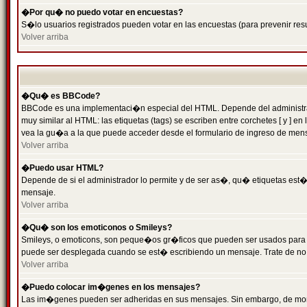
�Por qu� no puedo votar en encuestas?
S�lo usuarios registrados pueden votar en las encuestas (para prevenir resu
Volver arriba
�Qu� es BBCode?
BBCode es una implementaci�n especial del HTML. Depende del administrado
muy similar al HTML: las etiquetas (tags) se escriben entre corchetes [ y
vea la gu�a a la que puede acceder desde el formulario de ingreso de men
Volver arriba
�Puedo usar HTML?
Depende de si el administrador lo permite y de ser as�, qu� etiquetas est�n
mensaje.
Volver arriba
�Qu� son los emoticonos o Smileys?
Smileys, o emoticons, son peque�os gr�ficos que pueden ser usados para expr
puede ser desplegada cuando se est� escribiendo un mensaje. Trate de no abu
Volver arriba
�Puedo colocar im�genes en los mensajes?
Las im�genes pueden ser adheridas en sus mensajes. Sin embargo, de mome