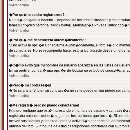
incorrecta del foro.
Volver arriba
�Por qu� necesito registrarme?
No est� obligado a hacerlo -- depende de los administradores y moderadores
tener su gr�fico personalizado (avatar), Mensajer�a Privada, subscripci�n
Volver arriba
�Por qu� me desconecta autom�ticamente?
Si no activa la opci�n
Conectarme autom�ticamente
, el foro s�lo lo man
de conectarse. No se recomienda hacer esto si Ud. accede desde un ordenador
Volver arriba
�C�mo evito que mi nombre de usuario aparezca en las listas de usuar
En su perfil encontrar� una opci�n de
Ocultar mi estado de conexi�n
; si 
Volver arriba
�Perd� mi contrase�a!
�No se altere! Si bien su contrase�a no se le puede enviar puede ser camb
Volver arriba
�Me registr� pero no puedo conectarme!
Primero verifique que est� ingresando el nombre de usuario y contrase�a co
registraba entonces deber� seguir las instrucciones que recibi�. Si este no
activen sus cuentas y otros requieren la activaci�n por parte del administra
abusen del foro. Si ninguna de estas descripciones concuerda con su problem