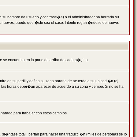
n su nombre de usuario y contrase�a) o el administrador ha borrado su
s nuevos, puede que �ste sea el caso. Intente registr�ndose de nuevo.
e se encuentra en la parte de arriba de cada p�gina.
tre en su perfil y defina su zona horaria de acuerdo a su ubicaci�n (ej.
o las horas deber�an aparecer de acuerdo a su zona y tiempo. Si no se ha
eparado para trabajar con estos cambios.
 si�ntase total libertad para hacer una traducci�n (miles de personas se lo