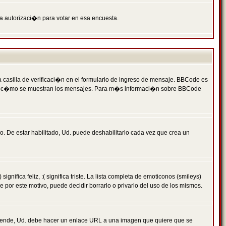
ga autorizaci�n para votar en esa encuesta.
asilla de verificaci�n en el formulario de ingreso de mensaje. BBCode es
 qu� y c�mo se muestran los mensajes. Para m�s informaci�n sobre BBCode
. De estar habilitado, Ud. puede deshabilitarlo cada vez que crea un
ca feliz, :( significa triste. La lista completa de emoticonos (smileys)
por este motivo, puede decidir borrarlo o privarlo del uso de los mismos.
 ende, Ud. debe hacer un enlace URL a una imagen que quiere que se