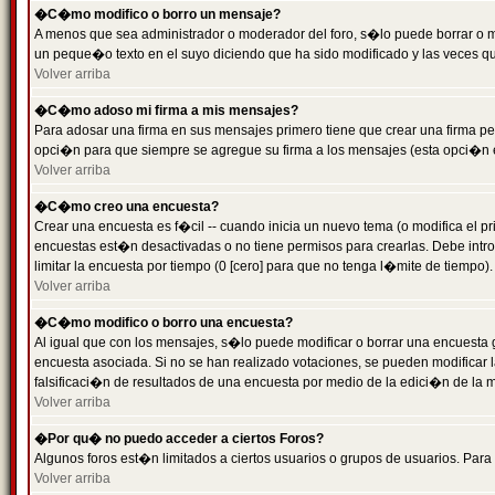
�C�mo modifico o borro un mensaje?
A menos que sea administrador o moderador del foro, s�lo puede borrar o 
un peque�o texto en el suyo diciendo que ha sido modificado y las veces que
Volver arriba
�C�mo adoso mi firma a mis mensajes?
Para adosar una firma en sus mensajes primero tiene que crear una firma pe
opci�n para que siempre se agregue su firma a los mensajes (esta opci�n es
Volver arriba
�C�mo creo una encuesta?
Crear una encuesta es f�cil -- cuando inicia un nuevo tema (o modifica el
encuestas est�n desactivadas o no tiene permisos para crearlas. Debe intro
limitar la encuesta por tiempo (0 [cero] para que no tenga l�mite de tiempo
Volver arriba
�C�mo modifico o borro una encuesta?
Al igual que con los mensajes, s�lo puede modificar o borrar una encuesta 
encuesta asociada. Si no se han realizado votaciones, se pueden modificar l
falsificaci�n de resultados de una encuesta por medio de la edici�n de la 
Volver arriba
�Por qu� no puedo acceder a ciertos Foros?
Algunos foros est�n limitados a ciertos usuarios o grupos de usuarios. Para 
Volver arriba