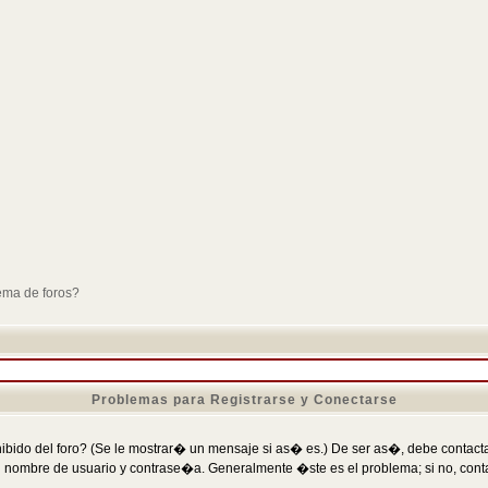
ema de foros?
Problemas para Registrarse y Conectarse
ibido del foro? (Se le mostrar� un mensaje si as� es.) De ser as�, debe contactar
 nombre de usuario y contrase�a. Generalmente �ste es el problema; si no, conta