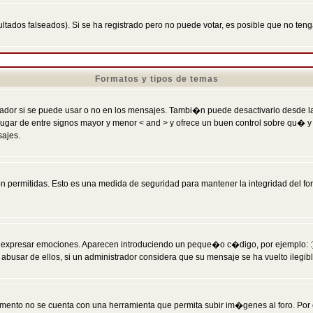
ltados falseados). Si se ha registrado pero no puede votar, es posible que no ten
Formatos y tipos de temas
r si se puede usar o no en los mensajes. Tambi�n puede desactivarlo desde la c
 ] en lugar de entre signos mayor y menor < and > y ofrece un buen control sobre
sajes.
 permitidas. Esto es una medida de seguridad para mantener la integridad del foro
esar emociones. Aparecen introduciendo un peque�o c�digo, por ejemplo: :) signifi
sar de ellos, si un administrador considera que su mensaje se ha vuelto ilegible 
nto no se cuenta con una herramienta que permita subir im�genes al foro. Por