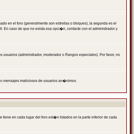
 en el foro (generalmente son estrellas o bloques), la segunda es el
il. En caso de que no exista esa opci�n, contacte con el administrador y
s usuarios (administrador, moderador o Rangos especiales). Por favor, no
PAM o mensajes maliciosos de usuarios an�nimos.
iene en cada lugar del foro est�n listados en la parte inferior de cada