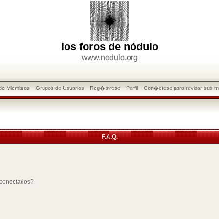
los foros de nódulo
www.nodulo.org
 de Miembros
Grupos de Usuarios
Reg�strese
Perfil
Con�ctese para revisar sus m
F.A.Q.
 conectados?