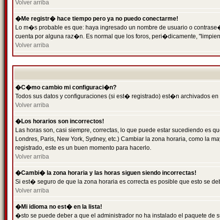
Volver arriba
�Me registr� hace tiempo pero ya no puedo conectarme!
Lo m�s probable es que: haya ingresado un nombre de usuario o contrase�a 
cuenta por alguna raz�n. Es normal que los foros, peri�dicamente, "limpie
Volver arriba
�C�mo cambio mi configuraci�n?
Todos sus datos y configuraciones (si est� registrado) est�n archivados en
Volver arriba
�Los horarios son incorrectos!
Las horas son, casi siempre, correctas, lo que puede estar sucediendo es que
Londres, Paris, New York, Sydney, etc.) Cambiar la zona horaria, como la 
registrado, este es un buen momento para hacerlo.
Volver arriba
�Cambi� la zona horaria y las horas siguen siendo incorrectas!
Si est� seguro de que la zona horaria es correcta es posible que esto se d
Volver arriba
�Mi idioma no est� en la lista!
�sto se puede deber a que el administrador no ha instalado el paquete de s