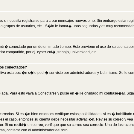
 si necesita registrarse para crear mensajes nuevos o no. Sin embargo estar reg
 a grupos de usuarios, etc... S�lo le tomar� unos segundos y es muy recomendab
tendr� conectado por un determinado tiempo. Esto previene el uso de su cuenta po
 compartido, por ej. cyber-caf�, trabajo, universidad, etc.
ios conectados?
activa esta opci�n s�lo podr� ser visto por administradores y Ud. mismo. Se le co
iada. Para esto vaya a Conectarse y pulse en
�He olvidado mi contrase�a!
. Sig
rrectos. Si est�n bien entonces verifique estas posibilidades: si est� habilitad
 es el caso, entonces su cuenta debe necesitar activaci�n. Revise su correo y vea
dor. Si no recibi� un correo, verifique que su correo sea correcto. Una de las raz
a, contacte con el administrador del foro.