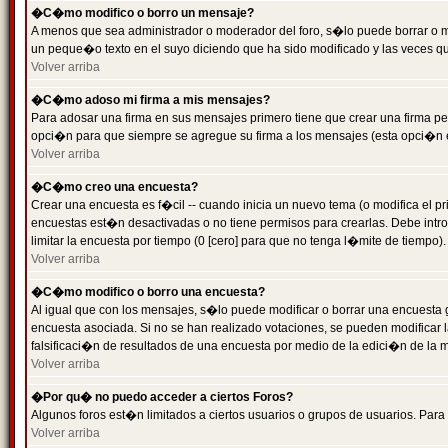
�C�mo modifico o borro un mensaje?
A menos que sea administrador o moderador del foro, s�lo puede borrar o 
un peque�o texto en el suyo diciendo que ha sido modificado y las veces que
Volver arriba
�C�mo adoso mi firma a mis mensajes?
Para adosar una firma en sus mensajes primero tiene que crear una firma pe
opci�n para que siempre se agregue su firma a los mensajes (esta opci�n es
Volver arriba
�C�mo creo una encuesta?
Crear una encuesta es f�cil -- cuando inicia un nuevo tema (o modifica el
encuestas est�n desactivadas o no tiene permisos para crearlas. Debe intro
limitar la encuesta por tiempo (0 [cero] para que no tenga l�mite de tiempo
Volver arriba
�C�mo modifico o borro una encuesta?
Al igual que con los mensajes, s�lo puede modificar o borrar una encuesta 
encuesta asociada. Si no se han realizado votaciones, se pueden modificar l
falsificaci�n de resultados de una encuesta por medio de la edici�n de la 
Volver arriba
�Por qu� no puedo acceder a ciertos Foros?
Algunos foros est�n limitados a ciertos usuarios o grupos de usuarios. Para 
Volver arriba