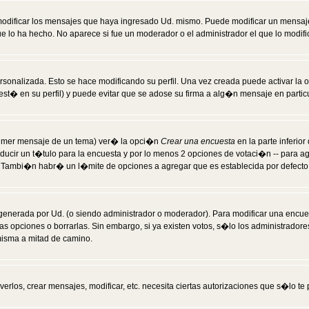
modificar los mensajes que haya ingresado Ud. mismo. Puede modificar un mensa
 lo ha hecho. No aparece si fue un moderador o el administrador el que lo modifi
rsonalizada. Esto se hace modificando su perfil. Una vez creada puede activar la
t� en su perfil) y puede evitar que se adose su firma a alg�n mensaje en particul
 primer mensaje de un tema) ver� la opci�n
Crear una encuesta
en la parte inferio
ducir un t�tulo para la encuesta y por lo menos 2 opciones de votaci�n -- para 
). Tambi�n habr� un l�mite de opciones a agregar que es establecida por defecto 
generada por Ud. (o siendo administrador o moderador). Para modificar una encues
as opciones o borrarlas. Sin embargo, si ya existen votos, s�lo los administrador
misma a mitad de camino.
verlos, crear mensajes, modificar, etc. necesita ciertas autorizaciones que s�lo t