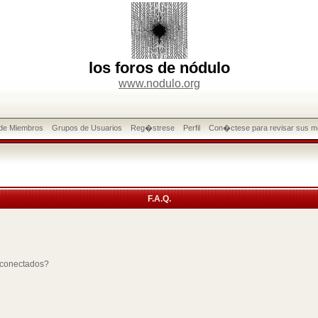
los foros de nódulo
www.nodulo.org
 de Miembros
Grupos de Usuarios
Reg�strese
Perfil
Con�ctese para revisar sus m
F.A.Q.
 conectados?