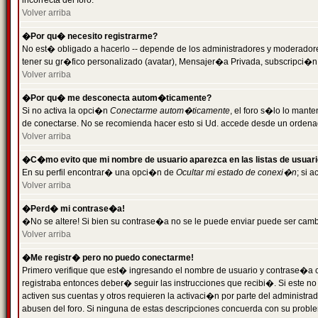
incorrecta del foro.
Volver arriba
�Por qu� necesito registrarme?
No est� obligado a hacerlo -- depende de los administradores y moderadores
tener su gr�fico personalizado (avatar), Mensajer�a Privada, subscripci�n
Volver arriba
�Por qu� me desconecta autom�ticamente?
Si no activa la opci�n
Conectarme autom�ticamente
, el foro s�lo lo man
de conectarse. No se recomienda hacer esto si Ud. accede desde un ordenador
Volver arriba
�C�mo evito que mi nombre de usuario aparezca en las listas de usuar
En su perfil encontrar� una opci�n de
Ocultar mi estado de conexi�n
; si 
Volver arriba
�Perd� mi contrase�a!
�No se altere! Si bien su contrase�a no se le puede enviar puede ser camb
Volver arriba
�Me registr� pero no puedo conectarme!
Primero verifique que est� ingresando el nombre de usuario y contrase�a co
registraba entonces deber� seguir las instrucciones que recibi�. Si este no
activen sus cuentas y otros requieren la activaci�n por parte del administra
abusen del foro. Si ninguna de estas descripciones concuerda con su problem