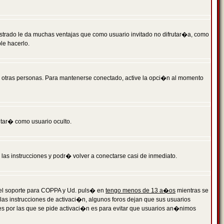
istrado le da muchas ventajas que como usuario invitado no difrutar�a, como
le hacerlo.
r otras personas. Para mantenerse conectado, active la opci�n al momento
ntar� como usuario oculto.
a las instrucciones y podr� volver a conectarse casi de inmediato.
o el soporte para COPPA y Ud. puls� en
tengo menos de 13 a�os
mientras se
 las instrucciones de activaci�n, algunos foros dejan que sus usuarios
ones por las que se pide activaci�n es para evitar que usuarios an�nimos