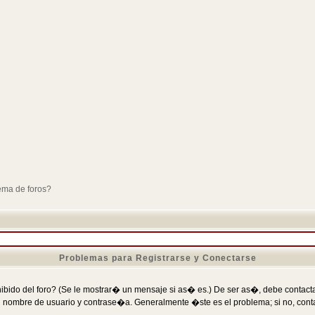
ema de foros?
Problemas para Registrarse y Conectarse
ibido del foro? (Se le mostrar� un mensaje si as� es.) De ser as�, debe contactar
 nombre de usuario y contrase�a. Generalmente �ste es el problema; si no, conta