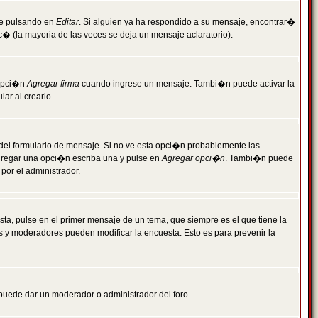
je pulsando en
Editar
. Si alguien ya ha respondido a su mensaje, encontrar�
c� (la mayoria de las veces se deja un mensaje aclaratorio).
 opci�n
Agregar firma
cuando ingrese un mensaje. Tambi�n puede activar la
ar al crearlo.
r del formulario de mensaje. Si no ve esta opci�n probablemente las
agregar una opci�n escriba una y pulse en
Agregar opci�n
. Tambi�n puede
por el administrador.
ta, pulse en el primer mensaje de un tema, que siempre es el que tiene la
es y moderadores pueden modificar la encuesta. Esto es para prevenir la
e puede dar un moderador o administrador del foro.