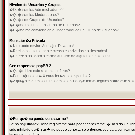
Niveles de Usuarios y Grupos
�Qu� son los Administradores?
�Qu� son los Moderadores?
�Qu� son Grupos de Usuarios?
�C�mo me uno a un Grupo de Usuarios?
�C�mo me convierto en el Moderador de un Grupo de Usuarios?
Mensajer�a Privada
�No puedo enviar Mensajes Privados!
�Recibo constantemente mensajes privados no deseados!
�He recibido spam o correo abusivo de alguien de este foro!
Con respecto a phpBB 2
�Qui�n hizo este sistema de foros?
�Por qu� no est� X caracter�stica disponible?
�A qui�n contacto con respecto a abusos y/o temas legales sobre este sist
�Por qu� no puedo conectarme?
Se ha registrado? Debe registrarse para poder conectarse. �Ha sido Ud. inh
sido inhibido y a�n as� no puede conectarse entonces vuelva a verificar su