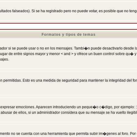
ltados falseados). Si se ha registrado pero no puede votar, es posible que no ten
Formatos y tipos de temas
r si se puede usar o no en los mensajes. Tambi�n puede desactivarlo desde la c
 ] en lugar de entre signos mayor y menor < and > y ofrece un buen control sobre
sajes.
 permitidas. Esto es una medida de seguridad para mantener la integridad del foro
esar emociones. Aparecen introduciendo un peque�o c�digo, por ejemplo: :) signifi
sar de ellos, si un administrador considera que su mensaje se ha vuelto ilegible 
nto no se cuenta con una herramienta que permita subir im�genes al foro. Por