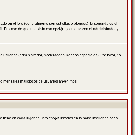
 en el foro (generalmente son estrellas o bloques), la segunda es el
il. En caso de que no exista esa opci�n, contacte con el administrador y
s usuarios (administrador, moderador o Rangos especiales). Por favor, no
PAM o mensajes maliciosos de usuarios an�nimos.
iene en cada lugar del foro est�n listados en la parte inferior de cada