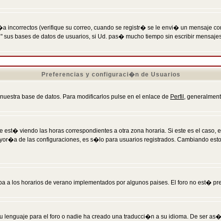
incorrectos (verifique su correo, cuando se registr� se le envi� un mensaje co
n" sus bases de datos de usuarios, si Ud. pas� mucho tiempo sin escribir mensaje
Preferencias y configuraci�n de Usuarios
 nuestra base de datos. Para modificarlos pulse en el enlace de
Perfil
, generalment
 est� viendo las horas correspondientes a otra zona horaria. Si este es el caso, en
mayor�a de las configuraciones, es s�lo para usuarios registrados. Cambiando est
eba a los horarios de verano implementados por algunos paises. El foro no est� pr
u lenguaje para el foro o nadie ha creado una traducci�n a su idioma. De ser as�,