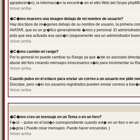
agradecer�n), la informaci�n la encontr� en el sitio Web del Grupo phpBB (
Volver arriba
�C�mo muestro una imagen debajo de mi nombre de usuario?
Hay dos tipos de im�genes debajo de su nombre de usuario, la primera cor
AVATAR, que es un gr�fico generalmente �nico y personal. El administrador d
pida que sea activada esa opci�n (seguramente sea un administrador buen
Volver arriba
�C�mo cambio mi rango?
Por lo general no puede cambiar su Rango ya que �ste es asociado directame
abuse del foro creando mensajes innecesarios s�lo para incrementar su Ra
Volver arriba
Cuando pulso en el enlace para enviar un correo a un usuario me pide n
Disculpe, pero s�lo los usuarios registrados pueden enviar correos a trav�s
Volver arriba
�C�mo creo un mensaje en un Tema o en un foro?
F�cil -- pulse en el bot�n correspondiente cuando est� en un foro o en un t
p�gina (
Puede crear mensajes. Puede hacer encuestas..
)
Volver arriba