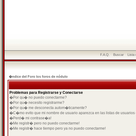
F.A.Q.
Buscar
Lista
�ndice del Foro los foros de nódulo
Problemas para Registrarse y Conectarse
�Por qu� no puedo conectarme?
�Por qu� necesito registrarme?
�Por qu� me desconecta autom�ticamente?
�C�mo evito que mi nombre de usuario aparezca en las listas de usuarios
�Perd� mi contrase�a!
�Me registr� pero no puedo conectarme!
�Me registr� hace tiempo pero ya no puedo conectarme!