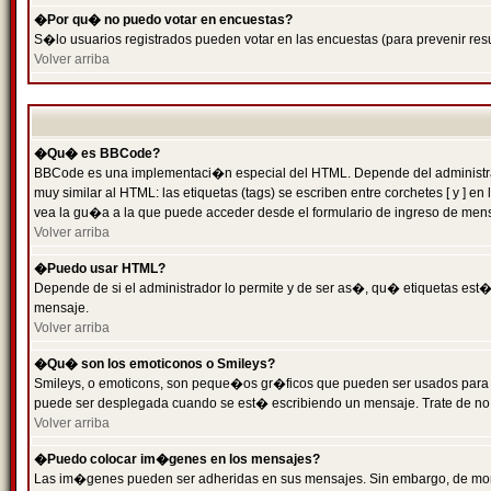
�Por qu� no puedo votar en encuestas?
S�lo usuarios registrados pueden votar en las encuestas (para prevenir resu
Volver arriba
�Qu� es BBCode?
BBCode es una implementaci�n especial del HTML. Depende del administrado
muy similar al HTML: las etiquetas (tags) se escriben entre corchetes [ y
vea la gu�a a la que puede acceder desde el formulario de ingreso de men
Volver arriba
�Puedo usar HTML?
Depende de si el administrador lo permite y de ser as�, qu� etiquetas est�n
mensaje.
Volver arriba
�Qu� son los emoticonos o Smileys?
Smileys, o emoticons, son peque�os gr�ficos que pueden ser usados para expr
puede ser desplegada cuando se est� escribiendo un mensaje. Trate de no abu
Volver arriba
�Puedo colocar im�genes en los mensajes?
Las im�genes pueden ser adheridas en sus mensajes. Sin embargo, de mome