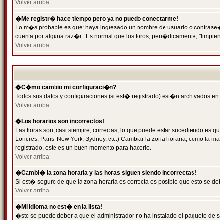
Volver arriba
�Me registr� hace tiempo pero ya no puedo conectarme!
Lo m�s probable es que: haya ingresado un nombre de usuario o contrase�a 
cuenta por alguna raz�n. Es normal que los foros, peri�dicamente, "limpie
Volver arriba
�C�mo cambio mi configuraci�n?
Todos sus datos y configuraciones (si est� registrado) est�n archivados en
Volver arriba
�Los horarios son incorrectos!
Las horas son, casi siempre, correctas, lo que puede estar sucediendo es que
Londres, Paris, New York, Sydney, etc.) Cambiar la zona horaria, como la 
registrado, este es un buen momento para hacerlo.
Volver arriba
�Cambi� la zona horaria y las horas siguen siendo incorrectas!
Si est� seguro de que la zona horaria es correcta es posible que esto se d
Volver arriba
�Mi idioma no est� en la lista!
�sto se puede deber a que el administrador no ha instalado el paquete de s