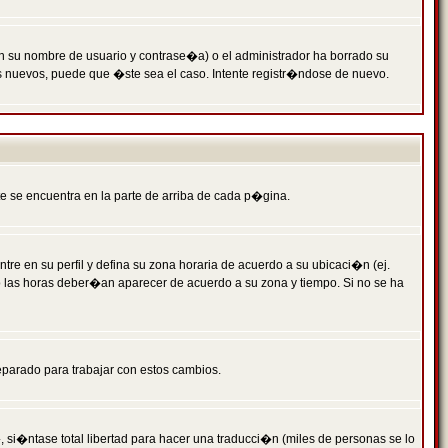
n su nombre de usuario y contrase�a) o el administrador ha borrado su
s nuevos, puede que �ste sea el caso. Intente registr�ndose de nuevo.
e se encuentra en la parte de arriba de cada p�gina.
tre en su perfil y defina su zona horaria de acuerdo a su ubicaci�n (ej.
o las horas deber�an aparecer de acuerdo a su zona y tiempo. Si no se ha
eparado para trabajar con estos cambios.
 si�ntase total libertad para hacer una traducci�n (miles de personas se lo