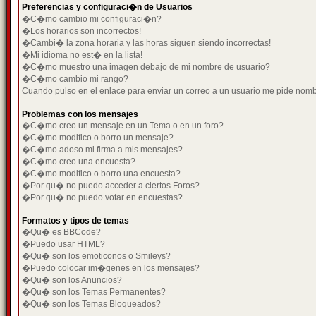
Preferencias y configuraci�n de Usuarios
�C�mo cambio mi configuraci�n?
�Los horarios son incorrectos!
�Cambi� la zona horaria y las horas siguen siendo incorrectas!
�Mi idioma no est� en la lista!
�C�mo muestro una imagen debajo de mi nombre de usuario?
�C�mo cambio mi rango?
Cuando pulso en el enlace para enviar un correo a un usuario me pide nom
Problemas con los mensajes
�C�mo creo un mensaje en un Tema o en un foro?
�C�mo modifico o borro un mensaje?
�C�mo adoso mi firma a mis mensajes?
�C�mo creo una encuesta?
�C�mo modifico o borro una encuesta?
�Por qu� no puedo acceder a ciertos Foros?
�Por qu� no puedo votar en encuestas?
Formatos y tipos de temas
�Qu� es BBCode?
�Puedo usar HTML?
�Qu� son los emoticonos o Smileys?
�Puedo colocar im�genes en los mensajes?
�Qu� son los Anuncios?
�Qu� son los Temas Permanentes?
�Qu� son los Temas Bloqueados?