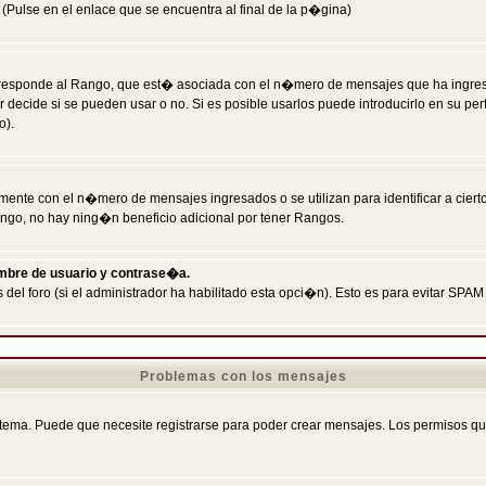
Pulse en el enlace que se encuentra al final de la p�gina)
responde al Rango, que est� asociada con el n�mero de mensajes que ha ingresado
ecide si se pueden usar o no. Si es posible usarlos puede introducirlo en su perf
o).
nte con el n�mero de mensajes ingresados o se utilizan para identificar a cierto
ngo, no hay ning�n beneficio adicional por tener Rangos.
ombre de usuario y contrase�a.
 del foro (si el administrador ha habilitado esta opci�n). Esto es para evitar S
Problemas con los mensajes
ema. Puede que necesite registrarse para poder crear mensajes. Los permisos que t