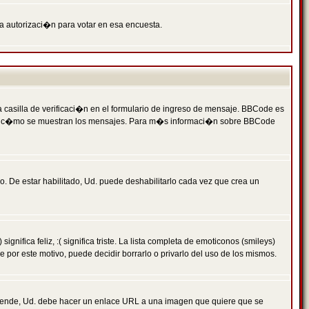
ga autorizaci�n para votar en esa encuesta.
asilla de verificaci�n en el formulario de ingreso de mensaje. BBCode es
 qu� y c�mo se muestran los mensajes. Para m�s informaci�n sobre BBCode
. De estar habilitado, Ud. puede deshabilitarlo cada vez que crea un
ca feliz, :( significa triste. La lista completa de emoticonos (smileys)
por este motivo, puede decidir borrarlo o privarlo del uso de los mismos.
 ende, Ud. debe hacer un enlace URL a una imagen que quiere que se