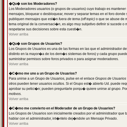
�Qu� son los Moderadores?
Los Moderadores usuarios (o grupos de usuarios) cuyo trabajo es mantener 
mensajes, bloquear o desbloquear, mover y separar temas en el foro donde
publiquen mensajes que est�n
fuera de tema (off topic)
o que se abuse de ma
tema original de la conversaci�n, es algo muy subjetivo definir si sucede 
respetarse sus decisiones sobre esta cuesti�n.
Volver arriba
�Qu� son Grupos de Usuarios?
Los Grupos de Usuarios es una de las formas en las que el administrador de
distinto en la mayor�a de los dem�s sistemas de foros) y cada grupo puede te
suministrar permisos sobre foros privados o para asignar moderadores.
Volver arriba
�C�mo me uno a un Grupo de Usuarios?
Para unirse a un Grupo de Usuarios, pulse en el enlace
Grupos de Usuarios
otros pueden tener usuarios ocultos. Si el Grupo est� abierto Ud. puede re
aprobar su petici�n; pueden preguntarle porqu� quiere unirse al grupo. Por
motivos.
Volver arriba
�C�mo me convierto en el Moderador de un Grupo de Usuarios?
Los Grupos de Usuarios son inicialmente creados por el administrador que
hablar con el administrador, int�ntelo dej�ndole un Mensaje Privado.
Volver arriba