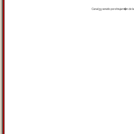
Canal
rss
servido por el
trujam�n
de la