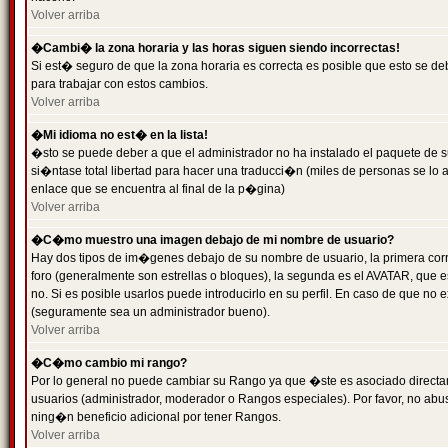
Volver arriba
�Cambi� la zona horaria y las horas siguen siendo incorrectas!
Si est� seguro de que la zona horaria es correcta es posible que esto se d
para trabajar con estos cambios.
Volver arriba
�Mi idioma no est� en la lista!
�sto se puede deber a que el administrador no ha instalado el paquete de s
si�ntase total libertad para hacer una traducci�n (miles de personas se lo
enlace que se encuentra al final de la p�gina)
Volver arriba
�C�mo muestro una imagen debajo de mi nombre de usuario?
Hay dos tipos de im�genes debajo de su nombre de usuario, la primera co
foro (generalmente son estrellas o bloques), la segunda es el AVATAR, que 
no. Si es posible usarlos puede introducirlo en su perfil. En caso de que no
(seguramente sea un administrador bueno).
Volver arriba
�C�mo cambio mi rango?
Por lo general no puede cambiar su Rango ya que �ste es asociado directame
usuarios (administrador, moderador o Rangos especiales). Por favor, no ab
ning�n beneficio adicional por tener Rangos.
Volver arriba