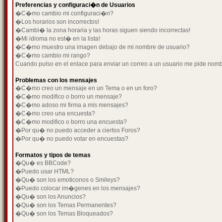
Preferencias y configuraci�n de Usuarios
�C�mo cambio mi configuraci�n?
�Los horarios son incorrectos!
�Cambi� la zona horaria y las horas siguen siendo incorrectas!
�Mi idioma no est� en la lista!
�C�mo muestro una imagen debajo de mi nombre de usuario?
�C�mo cambio mi rango?
Cuando pulso en el enlace para enviar un correo a un usuario me pide nom
Problemas con los mensajes
�C�mo creo un mensaje en un Tema o en un foro?
�C�mo modifico o borro un mensaje?
�C�mo adoso mi firma a mis mensajes?
�C�mo creo una encuesta?
�C�mo modifico o borro una encuesta?
�Por qu� no puedo acceder a ciertos Foros?
�Por qu� no puedo votar en encuestas?
Formatos y tipos de temas
�Qu� es BBCode?
�Puedo usar HTML?
�Qu� son los emoticonos o Smileys?
�Puedo colocar im�genes en los mensajes?
�Qu� son los Anuncios?
�Qu� son los Temas Permanentes?
�Qu� son los Temas Bloqueados?