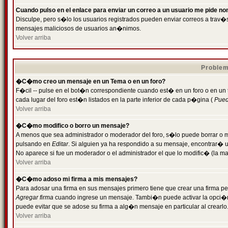
Cuando pulso en el enlace para enviar un correo a un usuario me pide n
Disculpe, pero s�lo los usuarios registrados pueden enviar correos a trav�s 
mensajes maliciosos de usuarios an�nimos.
Volver arriba
Problem
�C�mo creo un mensaje en un Tema o en un foro?
F�cil -- pulse en el bot�n correspondiente cuando est� en un foro o en un
cada lugar del foro est�n listados en la parte inferior de cada p�gina (
Puede
Volver arriba
�C�mo modifico o borro un mensaje?
A menos que sea administrador o moderador del foro, s�lo puede borrar o 
pulsando en
Editar
. Si alguien ya ha respondido a su mensaje, encontrar� 
No aparece si fue un moderador o el administrador el que lo modific� (la ma
Volver arriba
�C�mo adoso mi firma a mis mensajes?
Para adosar una firma en sus mensajes primero tiene que crear una firma pe
Agregar firma
cuando ingrese un mensaje. Tambi�n puede activar la opci�n 
puede evitar que se adose su firma a alg�n mensaje en particular al crearlo
Volver arriba