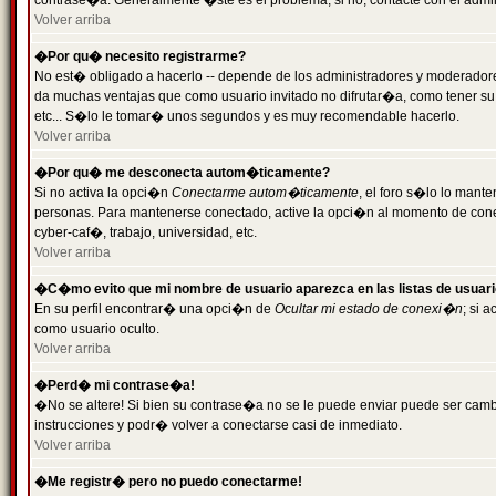
contrase�a. Generalmente �ste es el problema; si no, contacte con el admini
Volver arriba
�Por qu� necesito registrarme?
No est� obligado a hacerlo -- depende de los administradores y moderadores
da muchas ventajas que como usuario invitado no difrutar�a, como tener su
etc... S�lo le tomar� unos segundos y es muy recomendable hacerlo.
Volver arriba
�Por qu� me desconecta autom�ticamente?
Si no activa la opci�n
Conectarme autom�ticamente
, el foro s�lo lo mant
personas. Para mantenerse conectado, active la opci�n al momento de cone
cyber-caf�, trabajo, universidad, etc.
Volver arriba
�C�mo evito que mi nombre de usuario aparezca en las listas de usuar
En su perfil encontrar� una opci�n de
Ocultar mi estado de conexi�n
; si 
como usuario oculto.
Volver arriba
�Perd� mi contrase�a!
�No se altere! Si bien su contrase�a no se le puede enviar puede ser camb
instrucciones y podr� volver a conectarse casi de inmediato.
Volver arriba
�Me registr� pero no puedo conectarme!