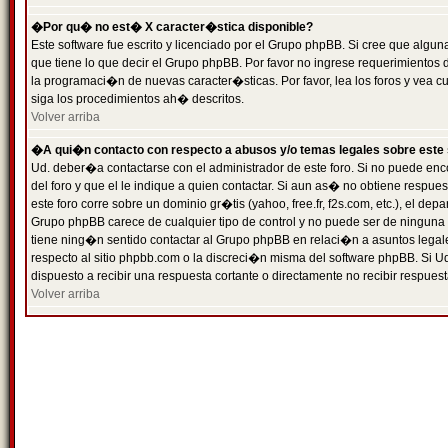
�Por qu� no est� X caracter�stica disponible?
Este software fue escrito y licenciado por el Grupo phpBB. Si cree que algun
que tiene lo que decir el Grupo phpBB. Por favor no ingrese requerimientos
la programaci�n de nuevas caracter�sticas. Por favor, lea los foros y vea c
siga los procedimientos ah� descritos.
Volver arriba
�A qui�n contacto con respecto a abusos y/o temas legales sobre este 
Ud. deber�a contactarse con el administrador de este foro. Si no puede enc
del foro y que el le indique a quien contactar. Si aun as� no obtiene resp
este foro corre sobre un dominio gr�tis (yahoo, free.fr, f2s.com, etc.), el d
Grupo phpBB carece de cualquier tipo de control y no puede ser de ninguna
tiene ning�n sentido contactar al Grupo phpBB en relaci�n a asuntos legal
respecto al sitio phpbb.com o la discreci�n misma del software phpBB. Si U
dispuesto a recibir una respuesta cortante o directamente no recibir respuest
Volver arriba