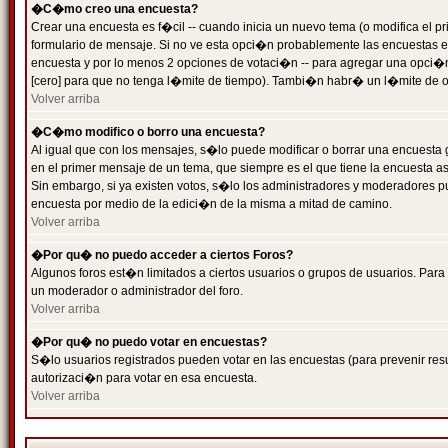
�C�mo creo una encuesta?
Crear una encuesta es f�cil -- cuando inicia un nuevo tema (o modifica el
formulario de mensaje. Si no ve esta opci�n probablemente las encuestas es
encuesta y por lo menos 2 opciones de votaci�n -- para agregar una opci�
[cero] para que no tenga l�mite de tiempo). Tambi�n habr� un l�mite de op
Volver arriba
�C�mo modifico o borro una encuesta?
Al igual que con los mensajes, s�lo puede modificar o borrar una encuesta 
en el primer mensaje de un tema, que siempre es el que tiene la encuesta as
Sin embargo, si ya existen votos, s�lo los administradores y moderadores pu
encuesta por medio de la edici�n de la misma a mitad de camino.
Volver arriba
�Por qu� no puedo acceder a ciertos Foros?
Algunos foros est�n limitados a ciertos usuarios o grupos de usuarios. Para 
un moderador o administrador del foro.
Volver arriba
�Por qu� no puedo votar en encuestas?
S�lo usuarios registrados pueden votar en las encuestas (para prevenir resu
autorizaci�n para votar en esa encuesta.
Volver arriba