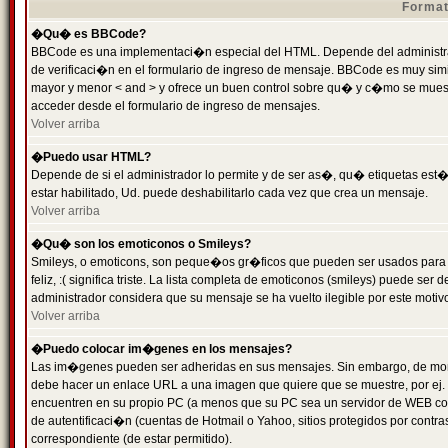
Format
�Qu� es BBCode?
BBCode es una implementaci�n especial del HTML. Depende del administrad
de verificaci�n en el formulario de ingreso de mensaje. BBCode es muy simila
mayor y menor < and > y ofrece un buen control sobre qu� y c�mo se mue
acceder desde el formulario de ingreso de mensajes.
Volver arriba
�Puedo usar HTML?
Depende de si el administrador lo permite y de ser as�, qu� etiquetas est�
estar habilitado, Ud. puede deshabilitarlo cada vez que crea un mensaje.
Volver arriba
�Qu� son los emoticonos o Smileys?
Smileys, o emoticons, son peque�os gr�ficos que pueden ser usados para 
feliz, :( significa triste. La lista completa de emoticonos (smileys) puede s
administrador considera que su mensaje se ha vuelto ilegible por este motivo
Volver arriba
�Puedo colocar im�genes en los mensajes?
Las im�genes pueden ser adheridas en sus mensajes. Sin embargo, de mome
debe hacer un enlace URL a una imagen que quiere que se muestre, por ej.
encuentren en su propio PC (a menos que su PC sea un servidor de WEB c
de autentificaci�n (cuentas de Hotmail o Yahoo, sitios protegidos por contr
correspondiente (de estar permitido).