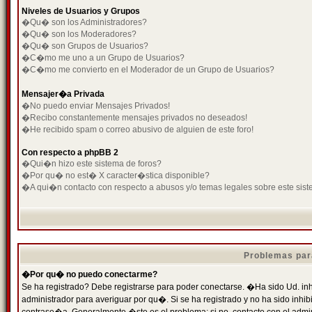
Niveles de Usuarios y Grupos
�Qu� son los Administradores?
�Qu� son los Moderadores?
�Qu� son Grupos de Usuarios?
�C�mo me uno a un Grupo de Usuarios?
�C�mo me convierto en el Moderador de un Grupo de Usuarios?
Mensajer�a Privada
�No puedo enviar Mensajes Privados!
�Recibo constantemente mensajes privados no deseados!
�He recibido spam o correo abusivo de alguien de este foro!
Con respecto a phpBB 2
�Qui�n hizo este sistema de foros?
�Por qu� no est� X caracter�stica disponible?
�A qui�n contacto con respecto a abusos y/o temas legales sobre este sist
Problemas par
�Por qu� no puedo conectarme?
Se ha registrado? Debe registrarse para poder conectarse. �Ha sido Ud. inh
administrador para averiguar por qu�. Si se ha registrado y no ha sido inh