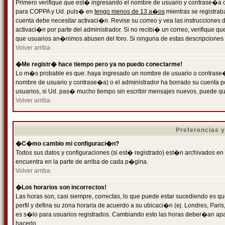
Primero verifique que est� ingresando el nombre de usuario y contrase�a cor
para COPPA y Ud. puls� en
tengo menos de 13 a�os
mientras se registrab
cuenta debe necesitar activaci�n. Revise su correo y vea las instrucciones d
activaci�n por parte del administrador. Si no recibi� un correo, verifique qu
que usuarios an�nimos abusen del foro. Si ninguna de estas descripciones c
Volver arriba
�Me registr� hace tiempo pero ya no puedo conectarme!
Lo m�s probable es que: haya ingresado un nombre de usuario o contrase�a
nombre de usuario y contrase�a) o el administrador ha borrado su cuenta p
usuarios, si Ud. pas� mucho tiempo sin escribir mensajes nuevos, puede qu
Volver arriba
Preferencias 
�C�mo cambio mi configuraci�n?
Todos sus datos y configuraciones (si est� registrado) est�n archivados en
encuentra en la parte de arriba de cada p�gina.
Volver arriba
�Los horarios son incorrectos!
Las horas son, casi siempre, correctas, lo que puede estar sucediendo es que
perfil y defina su zona horaria de acuerdo a su ubicaci�n (ej. Londres, Par
es s�lo para usuarios registrados. Cambiando esto las horas deber�an apar
hacerlo.