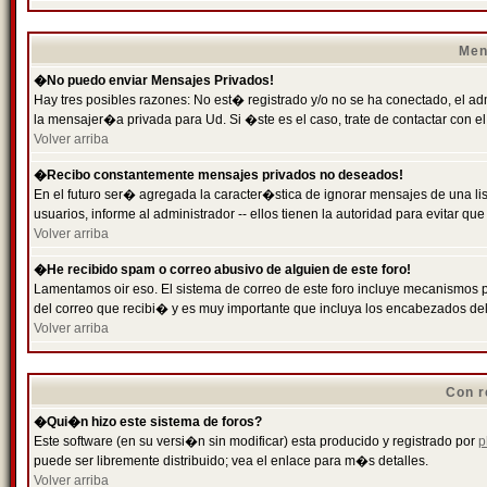
Men
�No puedo enviar Mensajes Privados!
Hay tres posibles razones: No est� registrado y/o no se ha conectado, el ad
la mensajer�a privada para Ud. Si �ste es el caso, trate de contactar con el
Volver arriba
�Recibo constantemente mensajes privados no deseados!
En el futuro ser� agregada la caracter�stica de ignorar mensajes de una l
usuarios, informe al administrador -- ellos tienen la autoridad para evitar 
Volver arriba
�He recibido spam o correo abusivo de alguien de este foro!
Lamentamos oir eso. El sistema de correo de este foro incluye mecanismos p
del correo que recibi� y es muy importante que incluya los encabezados de
Volver arriba
Con r
�Qui�n hizo este sistema de foros?
Este software (en su versi�n sin modificar) esta producido y registrado por
p
puede ser libremente distribuido; vea el enlace para m�s detalles.
Volver arriba