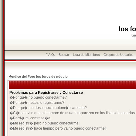
los f
w
F.A.Q.
Buscar
Lista de Miembros
Grupos de Usuarios
�ndice del Foro los foros de nódulo
Problemas para Registrarse y Conectarse
�Por qu� no puedo conectarme?
�Por qu� necesito registrarme?
�Por qu� me desconecta autom�ticamente?
�C�mo evito que mi nombre de usuario aparezca en las listas de usuarios
�Perd� mi contrase�a!
�Me registr� pero no puedo conectarme!
�Me registr� hace tiempo pero ya no puedo conectarme!