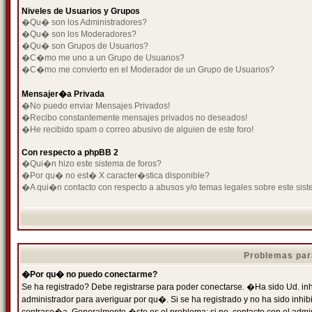
Niveles de Usuarios y Grupos
�Qu� son los Administradores?
�Qu� son los Moderadores?
�Qu� son Grupos de Usuarios?
�C�mo me uno a un Grupo de Usuarios?
�C�mo me convierto en el Moderador de un Grupo de Usuarios?
Mensajer�a Privada
�No puedo enviar Mensajes Privados!
�Recibo constantemente mensajes privados no deseados!
�He recibido spam o correo abusivo de alguien de este foro!
Con respecto a phpBB 2
�Qui�n hizo este sistema de foros?
�Por qu� no est� X caracter�stica disponible?
�A qui�n contacto con respecto a abusos y/o temas legales sobre este sist
Problemas par
�Por qu� no puedo conectarme?
Se ha registrado? Debe registrarse para poder conectarse. �Ha sido Ud. inh
administrador para averiguar por qu�. Si se ha registrado y no ha sido inh