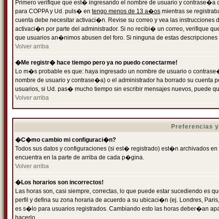
Primero verifique que est� ingresando el nombre de usuario y contrase�a cor
para COPPA y Ud. puls� en
tengo menos de 13 a�os
mientras se registrab
cuenta debe necesitar activaci�n. Revise su correo y vea las instrucciones d
activaci�n por parte del administrador. Si no recibi� un correo, verifique qu
que usuarios an�nimos abusen del foro. Si ninguna de estas descripciones c
Volver arriba
�Me registr� hace tiempo pero ya no puedo conectarme!
Lo m�s probable es que: haya ingresado un nombre de usuario o contrase�a
nombre de usuario y contrase�a) o el administrador ha borrado su cuenta p
usuarios, si Ud. pas� mucho tiempo sin escribir mensajes nuevos, puede qu
Volver arriba
Preferencias 
�C�mo cambio mi configuraci�n?
Todos sus datos y configuraciones (si est� registrado) est�n archivados en
encuentra en la parte de arriba de cada p�gina.
Volver arriba
�Los horarios son incorrectos!
Las horas son, casi siempre, correctas, lo que puede estar sucediendo es que
perfil y defina su zona horaria de acuerdo a su ubicaci�n (ej. Londres, Par
es s�lo para usuarios registrados. Cambiando esto las horas deber�an apar
hacerlo.