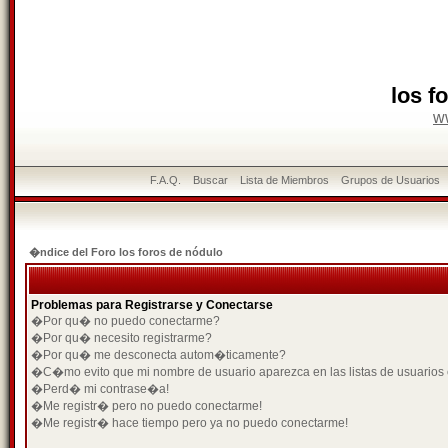
los f
w
F.A.Q.
Buscar
Lista de Miembros
Grupos de Usuarios
�ndice del Foro los foros de nódulo
Problemas para Registrarse y Conectarse
�Por qu� no puedo conectarme?
�Por qu� necesito registrarme?
�Por qu� me desconecta autom�ticamente?
�C�mo evito que mi nombre de usuario aparezca en las listas de usuarios
�Perd� mi contrase�a!
�Me registr� pero no puedo conectarme!
�Me registr� hace tiempo pero ya no puedo conectarme!