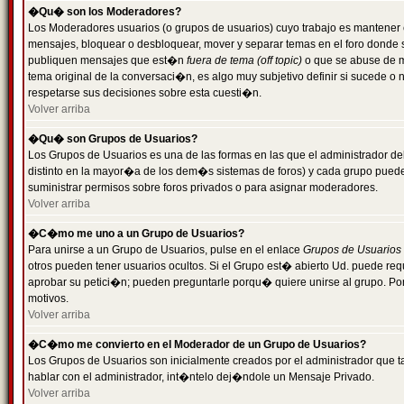
�Qu� son los Moderadores?
Los Moderadores usuarios (o grupos de usuarios) cuyo trabajo es mantener 
mensajes, bloquear o desbloquear, mover y separar temas en el foro donde
publiquen mensajes que est�n
fuera de tema (off topic)
o que se abuse de ma
tema original de la conversaci�n, es algo muy subjetivo definir si sucede 
respetarse sus decisiones sobre esta cuesti�n.
Volver arriba
�Qu� son Grupos de Usuarios?
Los Grupos de Usuarios es una de las formas en las que el administrador de
distinto en la mayor�a de los dem�s sistemas de foros) y cada grupo puede te
suministrar permisos sobre foros privados o para asignar moderadores.
Volver arriba
�C�mo me uno a un Grupo de Usuarios?
Para unirse a un Grupo de Usuarios, pulse en el enlace
Grupos de Usuarios
otros pueden tener usuarios ocultos. Si el Grupo est� abierto Ud. puede re
aprobar su petici�n; pueden preguntarle porqu� quiere unirse al grupo. Por
motivos.
Volver arriba
�C�mo me convierto en el Moderador de un Grupo de Usuarios?
Los Grupos de Usuarios son inicialmente creados por el administrador que
hablar con el administrador, int�ntelo dej�ndole un Mensaje Privado.
Volver arriba