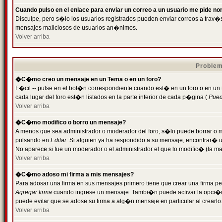
Cuando pulso en el enlace para enviar un correo a un usuario me pide n
Disculpe, pero s�lo los usuarios registrados pueden enviar correos a trav�s 
mensajes maliciosos de usuarios an�nimos.
Volver arriba
Problem
�C�mo creo un mensaje en un Tema o en un foro?
F�cil -- pulse en el bot�n correspondiente cuando est� en un foro o en un
cada lugar del foro est�n listados en la parte inferior de cada p�gina (
Puede
Volver arriba
�C�mo modifico o borro un mensaje?
A menos que sea administrador o moderador del foro, s�lo puede borrar o 
pulsando en
Editar
. Si alguien ya ha respondido a su mensaje, encontrar� 
No aparece si fue un moderador o el administrador el que lo modific� (la ma
Volver arriba
�C�mo adoso mi firma a mis mensajes?
Para adosar una firma en sus mensajes primero tiene que crear una firma pe
Agregar firma
cuando ingrese un mensaje. Tambi�n puede activar la opci�n 
puede evitar que se adose su firma a alg�n mensaje en particular al crearlo
Volver arriba