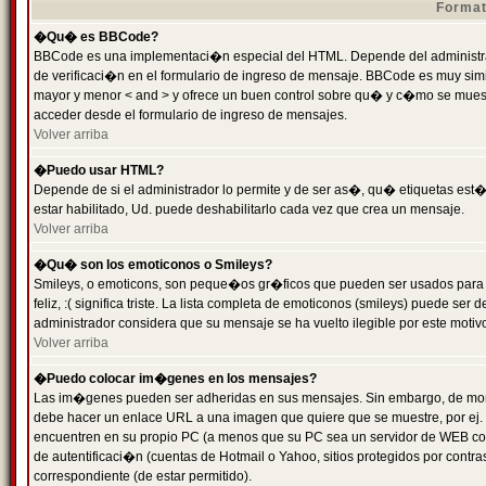
Format
�Qu� es BBCode?
BBCode es una implementaci�n especial del HTML. Depende del administrad
de verificaci�n en el formulario de ingreso de mensaje. BBCode es muy simila
mayor y menor < and > y ofrece un buen control sobre qu� y c�mo se mue
acceder desde el formulario de ingreso de mensajes.
Volver arriba
�Puedo usar HTML?
Depende de si el administrador lo permite y de ser as�, qu� etiquetas est�
estar habilitado, Ud. puede deshabilitarlo cada vez que crea un mensaje.
Volver arriba
�Qu� son los emoticonos o Smileys?
Smileys, o emoticons, son peque�os gr�ficos que pueden ser usados para 
feliz, :( significa triste. La lista completa de emoticonos (smileys) puede s
administrador considera que su mensaje se ha vuelto ilegible por este motivo
Volver arriba
�Puedo colocar im�genes en los mensajes?
Las im�genes pueden ser adheridas en sus mensajes. Sin embargo, de mome
debe hacer un enlace URL a una imagen que quiere que se muestre, por ej.
encuentren en su propio PC (a menos que su PC sea un servidor de WEB c
de autentificaci�n (cuentas de Hotmail o Yahoo, sitios protegidos por contr
correspondiente (de estar permitido).