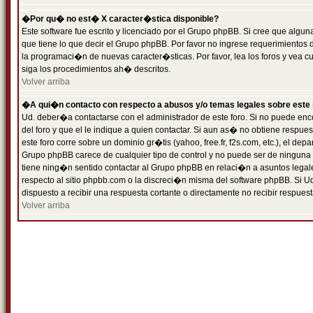
�Por qu� no est� X caracter�stica disponible?
Este software fue escrito y licenciado por el Grupo phpBB. Si cree que algun
que tiene lo que decir el Grupo phpBB. Por favor no ingrese requerimientos
la programaci�n de nuevas caracter�sticas. Por favor, lea los foros y vea c
siga los procedimientos ah� descritos.
Volver arriba
�A qui�n contacto con respecto a abusos y/o temas legales sobre este 
Ud. deber�a contactarse con el administrador de este foro. Si no puede enc
del foro y que el le indique a quien contactar. Si aun as� no obtiene resp
este foro corre sobre un dominio gr�tis (yahoo, free.fr, f2s.com, etc.), el d
Grupo phpBB carece de cualquier tipo de control y no puede ser de ninguna
tiene ning�n sentido contactar al Grupo phpBB en relaci�n a asuntos legal
respecto al sitio phpbb.com o la discreci�n misma del software phpBB. Si U
dispuesto a recibir una respuesta cortante o directamente no recibir respuest
Volver arriba