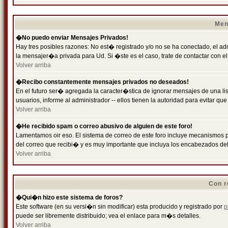
Men
�No puedo enviar Mensajes Privados!
Hay tres posibles razones: No est� registrado y/o no se ha conectado, el ad
la mensajer�a privada para Ud. Si �ste es el caso, trate de contactar con el
Volver arriba
�Recibo constantemente mensajes privados no deseados!
En el futuro ser� agregada la caracter�stica de ignorar mensajes de una l
usuarios, informe al administrador -- ellos tienen la autoridad para evitar 
Volver arriba
�He recibido spam o correo abusivo de alguien de este foro!
Lamentamos oir eso. El sistema de correo de este foro incluye mecanismos p
del correo que recibi� y es muy importante que incluya los encabezados de
Volver arriba
Con r
�Qui�n hizo este sistema de foros?
Este software (en su versi�n sin modificar) esta producido y registrado por
p
puede ser libremente distribuido; vea el enlace para m�s detalles.
Volver arriba