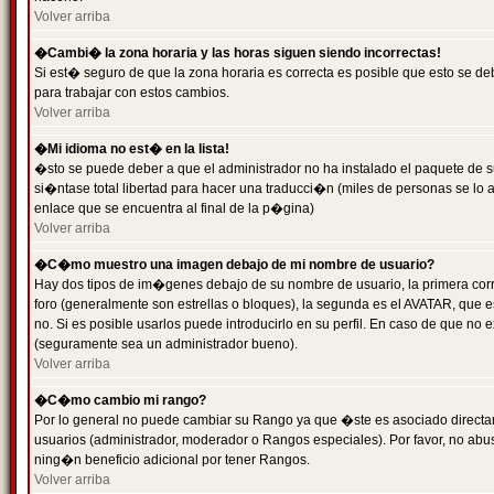
Volver arriba
�Cambi� la zona horaria y las horas siguen siendo incorrectas!
Si est� seguro de que la zona horaria es correcta es posible que esto se d
para trabajar con estos cambios.
Volver arriba
�Mi idioma no est� en la lista!
�sto se puede deber a que el administrador no ha instalado el paquete de s
si�ntase total libertad para hacer una traducci�n (miles de personas se lo
enlace que se encuentra al final de la p�gina)
Volver arriba
�C�mo muestro una imagen debajo de mi nombre de usuario?
Hay dos tipos de im�genes debajo de su nombre de usuario, la primera co
foro (generalmente son estrellas o bloques), la segunda es el AVATAR, que 
no. Si es posible usarlos puede introducirlo en su perfil. En caso de que no
(seguramente sea un administrador bueno).
Volver arriba
�C�mo cambio mi rango?
Por lo general no puede cambiar su Rango ya que �ste es asociado directame
usuarios (administrador, moderador o Rangos especiales). Por favor, no ab
ning�n beneficio adicional por tener Rangos.
Volver arriba