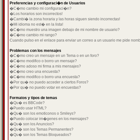
Preferencias y configuraci�n de Usuarios
�C�mo cambio mi configuraci�n?
�Los horarios son incorrectos!
�Cambi� la zona horaria y las horas siguen siendo incorrectas!
�Mi idioma no est� en la lista!
�C�mo muestro una imagen debajo de mi nombre de usuario?
�C�mo cambio mi rango?
Cuando pulso en el enlace para enviar un correo a un usuario me pide nom
Problemas con los mensajes
�C�mo creo un mensaje en un Tema o en un foro?
�C�mo modifico o borro un mensaje?
�C�mo adoso mi firma a mis mensajes?
�C�mo creo una encuesta?
�C�mo modifico o borro una encuesta?
�Por qu� no puedo acceder a ciertos Foros?
�Por qu� no puedo votar en encuestas?
Formatos y tipos de temas
�Qu� es BBCode?
�Puedo usar HTML?
�Qu� son los emoticonos o Smileys?
�Puedo colocar im�genes en los mensajes?
�Qu� son los Anuncios?
�Qu� son los Temas Permanentes?
�Qu� son los Temas Bloqueados?