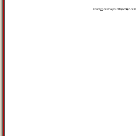
Canal
rss
servido por el
trujam�n
de la