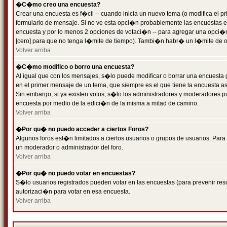
�C�mo creo una encuesta?
Crear una encuesta es f�cil -- cuando inicia un nuevo tema (o modifica el
formulario de mensaje. Si no ve esta opci�n probablemente las encuestas es
encuesta y por lo menos 2 opciones de votaci�n -- para agregar una opci�
[cero] para que no tenga l�mite de tiempo). Tambi�n habr� un l�mite de op
Volver arriba
�C�mo modifico o borro una encuesta?
Al igual que con los mensajes, s�lo puede modificar o borrar una encuesta 
en el primer mensaje de un tema, que siempre es el que tiene la encuesta as
Sin embargo, si ya existen votos, s�lo los administradores y moderadores pu
encuesta por medio de la edici�n de la misma a mitad de camino.
Volver arriba
�Por qu� no puedo acceder a ciertos Foros?
Algunos foros est�n limitados a ciertos usuarios o grupos de usuarios. Para 
un moderador o administrador del foro.
Volver arriba
�Por qu� no puedo votar en encuestas?
S�lo usuarios registrados pueden votar en las encuestas (para prevenir resu
autorizaci�n para votar en esa encuesta.
Volver arriba