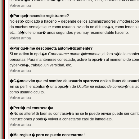
contrase�a. Generalmente �ste es el problema; si no, contacte con el admini
Volver arriba
�Por qu� necesito registrarme?
No est� obligado a hacerlo -- depende de los administradores y moderadores
da muchas ventajas que como usuario invitado no difrutar�a, como tener su
etc... S�lo le tomar� unos segundos y es muy recomendable hacerlo.
Volver arriba
�Por qu� me desconecta autom�ticamente?
Si no activa la opci�n
Conectarme autom�ticamente
, el foro s�lo lo mant
personas. Para mantenerse conectado, active la opci�n al momento de cone
cyber-caf�, trabajo, universidad, etc.
Volver arriba
�C�mo evito que mi nombre de usuario aparezca en las listas de usuar
En su perfil encontrar� una opci�n de
Ocultar mi estado de conexi�n
; si 
como usuario oculto.
Volver arriba
�Perd� mi contrase�a!
�No se altere! Si bien su contrase�a no se le puede enviar puede ser camb
instrucciones y podr� volver a conectarse casi de inmediato.
Volver arriba
�Me registr� pero no puedo conectarme!