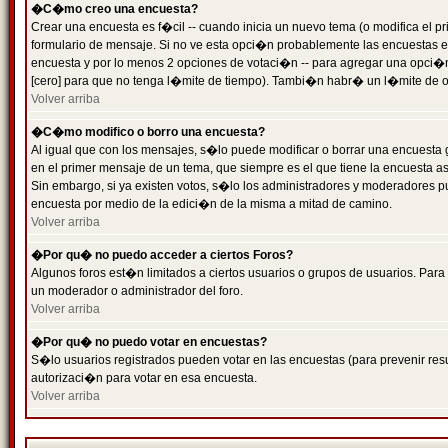
�C�mo creo una encuesta?
Crear una encuesta es f�cil -- cuando inicia un nuevo tema (o modifica el
formulario de mensaje. Si no ve esta opci�n probablemente las encuestas es
encuesta y por lo menos 2 opciones de votaci�n -- para agregar una opci�
[cero] para que no tenga l�mite de tiempo). Tambi�n habr� un l�mite de op
Volver arriba
�C�mo modifico o borro una encuesta?
Al igual que con los mensajes, s�lo puede modificar o borrar una encuesta 
en el primer mensaje de un tema, que siempre es el que tiene la encuesta as
Sin embargo, si ya existen votos, s�lo los administradores y moderadores pu
encuesta por medio de la edici�n de la misma a mitad de camino.
Volver arriba
�Por qu� no puedo acceder a ciertos Foros?
Algunos foros est�n limitados a ciertos usuarios o grupos de usuarios. Para 
un moderador o administrador del foro.
Volver arriba
�Por qu� no puedo votar en encuestas?
S�lo usuarios registrados pueden votar en las encuestas (para prevenir resu
autorizaci�n para votar en esa encuesta.
Volver arriba