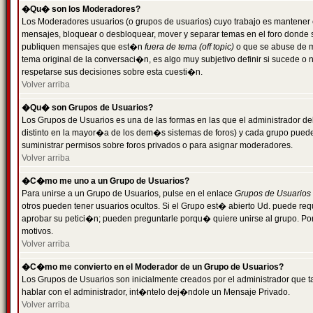
�Qu� son los Moderadores?
Los Moderadores usuarios (o grupos de usuarios) cuyo trabajo es mantener 
mensajes, bloquear o desbloquear, mover y separar temas en el foro donde
publiquen mensajes que est�n
fuera de tema (off topic)
o que se abuse de ma
tema original de la conversaci�n, es algo muy subjetivo definir si sucede 
respetarse sus decisiones sobre esta cuesti�n.
Volver arriba
�Qu� son Grupos de Usuarios?
Los Grupos de Usuarios es una de las formas en las que el administrador de
distinto en la mayor�a de los dem�s sistemas de foros) y cada grupo puede te
suministrar permisos sobre foros privados o para asignar moderadores.
Volver arriba
�C�mo me uno a un Grupo de Usuarios?
Para unirse a un Grupo de Usuarios, pulse en el enlace
Grupos de Usuarios
otros pueden tener usuarios ocultos. Si el Grupo est� abierto Ud. puede re
aprobar su petici�n; pueden preguntarle porqu� quiere unirse al grupo. Por
motivos.
Volver arriba
�C�mo me convierto en el Moderador de un Grupo de Usuarios?
Los Grupos de Usuarios son inicialmente creados por el administrador que
hablar con el administrador, int�ntelo dej�ndole un Mensaje Privado.
Volver arriba