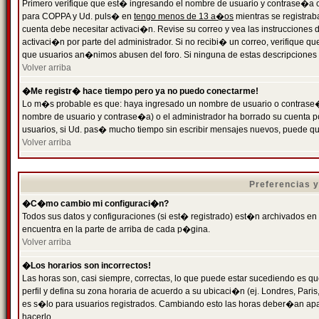
Primero verifique que est� ingresando el nombre de usuario y contrase�a cor
para COPPA y Ud. puls� en
tengo menos de 13 a�os
mientras se registrab
cuenta debe necesitar activaci�n. Revise su correo y vea las instrucciones d
activaci�n por parte del administrador. Si no recibi� un correo, verifique qu
que usuarios an�nimos abusen del foro. Si ninguna de estas descripciones c
Volver arriba
�Me registr� hace tiempo pero ya no puedo conectarme!
Lo m�s probable es que: haya ingresado un nombre de usuario o contrase�a
nombre de usuario y contrase�a) o el administrador ha borrado su cuenta p
usuarios, si Ud. pas� mucho tiempo sin escribir mensajes nuevos, puede qu
Volver arriba
Preferencias 
�C�mo cambio mi configuraci�n?
Todos sus datos y configuraciones (si est� registrado) est�n archivados en
encuentra en la parte de arriba de cada p�gina.
Volver arriba
�Los horarios son incorrectos!
Las horas son, casi siempre, correctas, lo que puede estar sucediendo es que
perfil y defina su zona horaria de acuerdo a su ubicaci�n (ej. Londres, Par
es s�lo para usuarios registrados. Cambiando esto las horas deber�an apar
hacerlo.