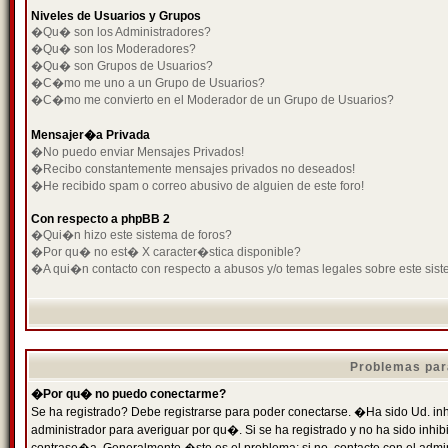
Niveles de Usuarios y Grupos
�Qu� son los Administradores?
�Qu� son los Moderadores?
�Qu� son Grupos de Usuarios?
�C�mo me uno a un Grupo de Usuarios?
�C�mo me convierto en el Moderador de un Grupo de Usuarios?
Mensajer�a Privada
�No puedo enviar Mensajes Privados!
�Recibo constantemente mensajes privados no deseados!
�He recibido spam o correo abusivo de alguien de este foro!
Con respecto a phpBB 2
�Qui�n hizo este sistema de foros?
�Por qu� no est� X caracter�stica disponible?
�A qui�n contacto con respecto a abusos y/o temas legales sobre este sist
Problemas par
�Por qu� no puedo conectarme?
Se ha registrado? Debe registrarse para poder conectarse. �Ha sido Ud. inh
administrador para averiguar por qu�. Si se ha registrado y no ha sido inh