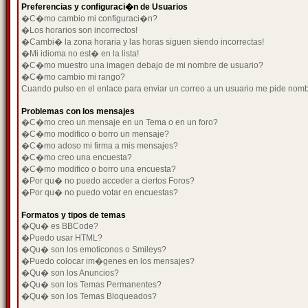
Preferencias y configuraci�n de Usuarios
�C�mo cambio mi configuraci�n?
�Los horarios son incorrectos!
�Cambi� la zona horaria y las horas siguen siendo incorrectas!
�Mi idioma no est� en la lista!
�C�mo muestro una imagen debajo de mi nombre de usuario?
�C�mo cambio mi rango?
Cuando pulso en el enlace para enviar un correo a un usuario me pide nom
Problemas con los mensajes
�C�mo creo un mensaje en un Tema o en un foro?
�C�mo modifico o borro un mensaje?
�C�mo adoso mi firma a mis mensajes?
�C�mo creo una encuesta?
�C�mo modifico o borro una encuesta?
�Por qu� no puedo acceder a ciertos Foros?
�Por qu� no puedo votar en encuestas?
Formatos y tipos de temas
�Qu� es BBCode?
�Puedo usar HTML?
�Qu� son los emoticonos o Smileys?
�Puedo colocar im�genes en los mensajes?
�Qu� son los Anuncios?
�Qu� son los Temas Permanentes?
�Qu� son los Temas Bloqueados?