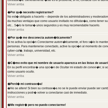
contrase�a. Generalmente �ste es el problema; si no, contacte con el admini
Volver arriba
�Por qu� necesito registrarme?
No est� obligado a hacerlo -- depende de los administradores y moderadores
da muchas ventajas que como usuario invitado no difrutar�a, como tener su
etc... S�lo le tomar� unos segundos y es muy recomendable hacerlo.
Volver arriba
�Por qu� me desconecta autom�ticamente?
Si no activa la opci�n
Conectarme autom�ticamente
, el foro s�lo lo mant
personas. Para mantenerse conectado, active la opci�n al momento de cone
cyber-caf�, trabajo, universidad, etc.
Volver arriba
�C�mo evito que mi nombre de usuario aparezca en las listas de usuar
En su perfil encontrar� una opci�n de
Ocultar mi estado de conexi�n
; si 
como usuario oculto.
Volver arriba
�Perd� mi contrase�a!
�No se altere! Si bien su contrase�a no se le puede enviar puede ser camb
instrucciones y podr� volver a conectarse casi de inmediato.
Volver arriba
�Me registr� pero no puedo conectarme!