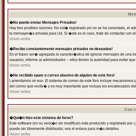
Men
�No puedo enviar Mensajes Privados!
Hay tres posibles razones: No est� registrado y/o no se ha conectado, el ad
la mensajer�a privada para Ud. Si �ste es el caso, trate de contactar con el
Volver arriba
�Recibo constantemente mensajes privados no deseados!
En el futuro ser� agregada la caracter�stica de ignorar mensajes de una l
usuarios, informe al administrador -- ellos tienen la autoridad para evitar 
Volver arriba
�He recibido spam o correo abusivo de alguien de este foro!
Lamentamos oir eso. El sistema de correo de este foro incluye mecanismos p
del correo que recibi� y es muy importante que incluya los encabezados de
Volver arriba
Con r
�Qui�n hizo este sistema de foros?
Este software (en su versi�n sin modificar) esta producido y registrado por
p
puede ser libremente distribuido; vea el enlace para m�s detalles.
Volver arriba