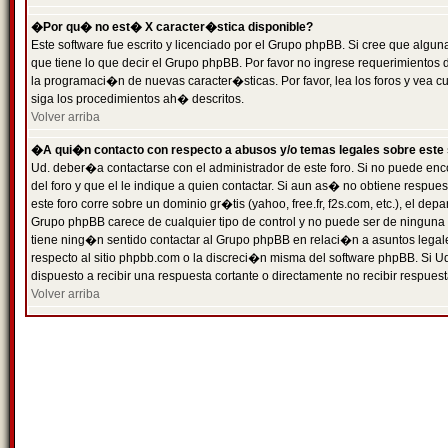
�Por qu� no est� X caracter�stica disponible?
Este software fue escrito y licenciado por el Grupo phpBB. Si cree que algun
que tiene lo que decir el Grupo phpBB. Por favor no ingrese requerimientos
la programaci�n de nuevas caracter�sticas. Por favor, lea los foros y vea c
siga los procedimientos ah� descritos.
Volver arriba
�A qui�n contacto con respecto a abusos y/o temas legales sobre este 
Ud. deber�a contactarse con el administrador de este foro. Si no puede enc
del foro y que el le indique a quien contactar. Si aun as� no obtiene resp
este foro corre sobre un dominio gr�tis (yahoo, free.fr, f2s.com, etc.), el d
Grupo phpBB carece de cualquier tipo de control y no puede ser de ninguna
tiene ning�n sentido contactar al Grupo phpBB en relaci�n a asuntos legal
respecto al sitio phpbb.com o la discreci�n misma del software phpBB. Si U
dispuesto a recibir una respuesta cortante o directamente no recibir respuest
Volver arriba