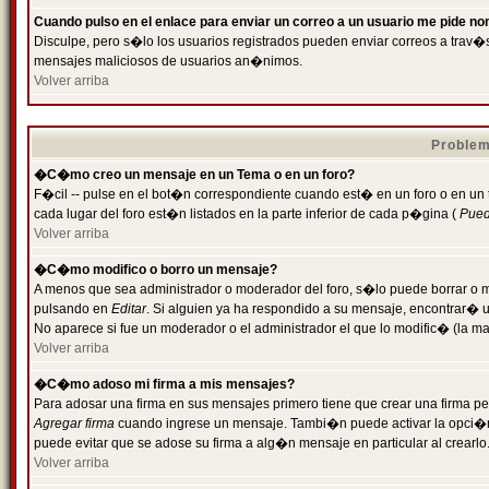
Cuando pulso en el enlace para enviar un correo a un usuario me pide n
Disculpe, pero s�lo los usuarios registrados pueden enviar correos a trav�s 
mensajes maliciosos de usuarios an�nimos.
Volver arriba
Problem
�C�mo creo un mensaje en un Tema o en un foro?
F�cil -- pulse en el bot�n correspondiente cuando est� en un foro o en un
cada lugar del foro est�n listados en la parte inferior de cada p�gina (
Puede
Volver arriba
�C�mo modifico o borro un mensaje?
A menos que sea administrador o moderador del foro, s�lo puede borrar o 
pulsando en
Editar
. Si alguien ya ha respondido a su mensaje, encontrar� 
No aparece si fue un moderador o el administrador el que lo modific� (la ma
Volver arriba
�C�mo adoso mi firma a mis mensajes?
Para adosar una firma en sus mensajes primero tiene que crear una firma pe
Agregar firma
cuando ingrese un mensaje. Tambi�n puede activar la opci�n 
puede evitar que se adose su firma a alg�n mensaje en particular al crearlo
Volver arriba