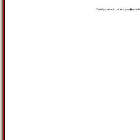
Canal
rss
servido por el
trujam�n
de la