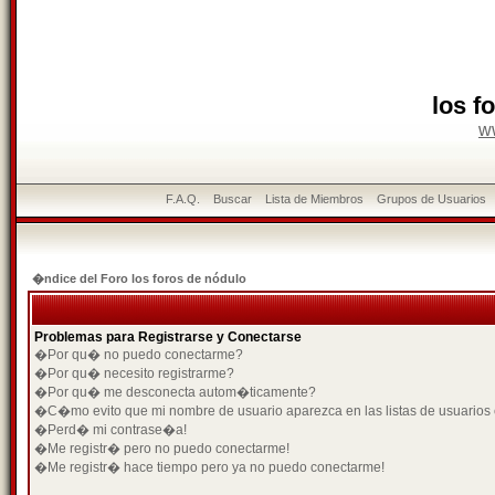
los f
w
F.A.Q.
Buscar
Lista de Miembros
Grupos de Usuarios
�ndice del Foro los foros de nódulo
Problemas para Registrarse y Conectarse
�Por qu� no puedo conectarme?
�Por qu� necesito registrarme?
�Por qu� me desconecta autom�ticamente?
�C�mo evito que mi nombre de usuario aparezca en las listas de usuarios
�Perd� mi contrase�a!
�Me registr� pero no puedo conectarme!
�Me registr� hace tiempo pero ya no puedo conectarme!