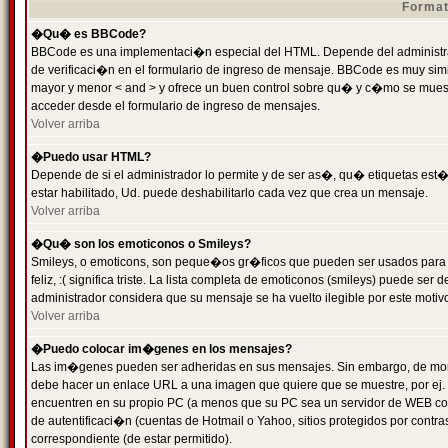
Format
�Qu� es BBCode?
BBCode es una implementaci�n especial del HTML. Depende del administrad
de verificaci�n en el formulario de ingreso de mensaje. BBCode es muy simila
mayor y menor < and > y ofrece un buen control sobre qu� y c�mo se mue
acceder desde el formulario de ingreso de mensajes.
Volver arriba
�Puedo usar HTML?
Depende de si el administrador lo permite y de ser as�, qu� etiquetas est�
estar habilitado, Ud. puede deshabilitarlo cada vez que crea un mensaje.
Volver arriba
�Qu� son los emoticonos o Smileys?
Smileys, o emoticons, son peque�os gr�ficos que pueden ser usados para 
feliz, :( significa triste. La lista completa de emoticonos (smileys) puede s
administrador considera que su mensaje se ha vuelto ilegible por este motivo
Volver arriba
�Puedo colocar im�genes en los mensajes?
Las im�genes pueden ser adheridas en sus mensajes. Sin embargo, de mome
debe hacer un enlace URL a una imagen que quiere que se muestre, por ej.
encuentren en su propio PC (a menos que su PC sea un servidor de WEB c
de autentificaci�n (cuentas de Hotmail o Yahoo, sitios protegidos por contr
correspondiente (de estar permitido).