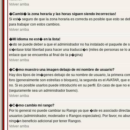
Volver arriba
�Cambi� la zona horaria y las horas siguen siendo incorrectas!
Si est� seguro de que la zona horaria es correcta es posible que esto se d
para trabajar con estos cambios.
Volver arriba
�Mi idioma no est� en la lista!
�sto se puede deber a que el administrador no ha instalado el paquete de s
si�ntase total libertad para hacer una traducci�n (miles de personas se lo
enlace que se encuentra al final de la p�gina)
Volver arriba
�C�mo muestro una imagen debajo de mi nombre de usuario?
Hay dos tipos de im�genes debajo de su nombre de usuario, la primera co
foro (generalmente son estrellas o bloques), la segunda es el AVATAR, que 
no. Si es posible usarlos puede introducirlo en su perfil. En caso de que no
(seguramente sea un administrador bueno).
Volver arriba
�C�mo cambio mi rango?
Por lo general no puede cambiar su Rango ya que �ste es asociado directame
usuarios (administrador, moderador o Rangos especiales). Por favor, no ab
ning�n beneficio adicional por tener Rangos.
Volver arriba