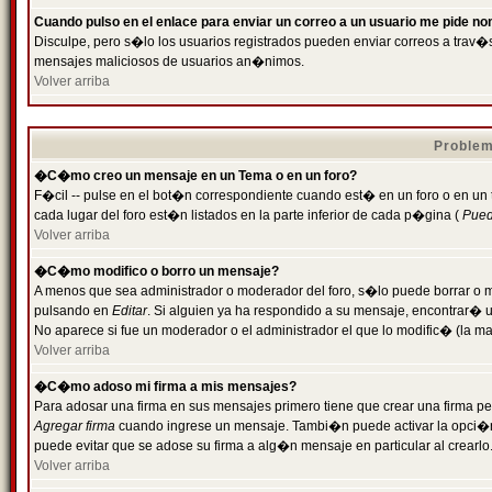
Cuando pulso en el enlace para enviar un correo a un usuario me pide n
Disculpe, pero s�lo los usuarios registrados pueden enviar correos a trav�s 
mensajes maliciosos de usuarios an�nimos.
Volver arriba
Problem
�C�mo creo un mensaje en un Tema o en un foro?
F�cil -- pulse en el bot�n correspondiente cuando est� en un foro o en un
cada lugar del foro est�n listados en la parte inferior de cada p�gina (
Puede
Volver arriba
�C�mo modifico o borro un mensaje?
A menos que sea administrador o moderador del foro, s�lo puede borrar o 
pulsando en
Editar
. Si alguien ya ha respondido a su mensaje, encontrar� 
No aparece si fue un moderador o el administrador el que lo modific� (la ma
Volver arriba
�C�mo adoso mi firma a mis mensajes?
Para adosar una firma en sus mensajes primero tiene que crear una firma pe
Agregar firma
cuando ingrese un mensaje. Tambi�n puede activar la opci�n 
puede evitar que se adose su firma a alg�n mensaje en particular al crearlo
Volver arriba