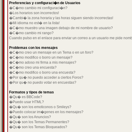
Preferencias y configuraci�n de Usuarios
�C�mo cambio mi configuraci�n?
�Los horarios son incorrectos!
�Cambi� la zona horaria y las horas siguen siendo incorrectas!
�Mi idioma no est� en la lista!
�C�mo muestro una imagen debajo de mi nombre de usuario?
�C�mo cambio mi rango?
Cuando pulso en el enlace para enviar un correo a un usuario me pide nom
Problemas con los mensajes
�C�mo creo un mensaje en un Tema o en un foro?
�C�mo modifico o borro un mensaje?
�C�mo adoso mi firma a mis mensajes?
�C�mo creo una encuesta?
�C�mo modifico o borro una encuesta?
�Por qu� no puedo acceder a ciertos Foros?
�Por qu� no puedo votar en encuestas?
Formatos y tipos de temas
�Qu� es BBCode?
�Puedo usar HTML?
�Qu� son los emoticonos o Smileys?
�Puedo colocar im�genes en los mensajes?
�Qu� son los Anuncios?
�Qu� son los Temas Permanentes?
�Qu� son los Temas Bloqueados?