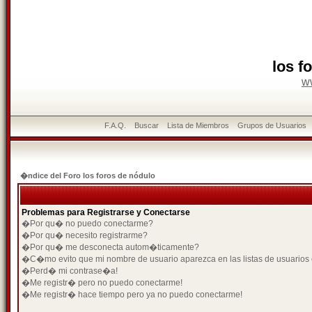
los f
w
F.A.Q.
Buscar
Lista de Miembros
Grupos de Usuarios
�ndice del Foro los foros de nódulo
Problemas para Registrarse y Conectarse
�Por qu� no puedo conectarme?
�Por qu� necesito registrarme?
�Por qu� me desconecta autom�ticamente?
�C�mo evito que mi nombre de usuario aparezca en las listas de usuarios
�Perd� mi contrase�a!
�Me registr� pero no puedo conectarme!
�Me registr� hace tiempo pero ya no puedo conectarme!