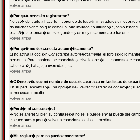
contrase�a. Generalmente �ste es el problema; si no, contacte con el admini
Volver arriba
�Por qu� necesito registrarme?
No est� obligado a hacerlo -- depende de los administradores y moderadores
da muchas ventajas que como usuario invitado no difrutar�a, como tener su
etc... S�lo le tomar� unos segundos y es muy recomendable hacerlo.
Volver arriba
�Por qu� me desconecta autom�ticamente?
Si no activa la opci�n
Conectarme autom�ticamente
, el foro s�lo lo mant
personas. Para mantenerse conectado, active la opci�n al momento de cone
cyber-caf�, trabajo, universidad, etc.
Volver arriba
�C�mo evito que mi nombre de usuario aparezca en las listas de usuar
En su perfil encontrar� una opci�n de
Ocultar mi estado de conexi�n
; si 
como usuario oculto.
Volver arriba
�Perd� mi contrase�a!
�No se altere! Si bien su contrase�a no se le puede enviar puede ser camb
instrucciones y podr� volver a conectarse casi de inmediato.
Volver arriba
�Me registr� pero no puedo conectarme!