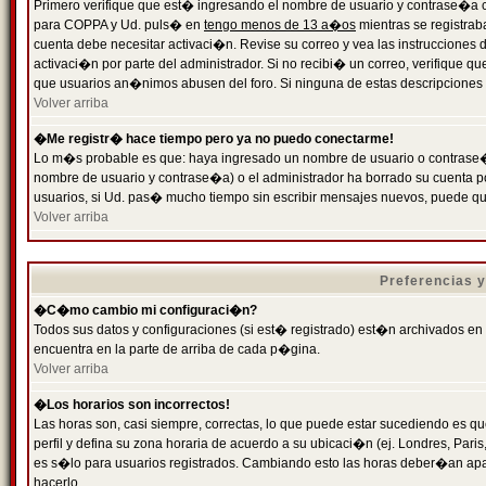
Primero verifique que est� ingresando el nombre de usuario y contrase�a cor
para COPPA y Ud. puls� en
tengo menos de 13 a�os
mientras se registrab
cuenta debe necesitar activaci�n. Revise su correo y vea las instrucciones d
activaci�n por parte del administrador. Si no recibi� un correo, verifique qu
que usuarios an�nimos abusen del foro. Si ninguna de estas descripciones c
Volver arriba
�Me registr� hace tiempo pero ya no puedo conectarme!
Lo m�s probable es que: haya ingresado un nombre de usuario o contrase�a
nombre de usuario y contrase�a) o el administrador ha borrado su cuenta p
usuarios, si Ud. pas� mucho tiempo sin escribir mensajes nuevos, puede qu
Volver arriba
Preferencias 
�C�mo cambio mi configuraci�n?
Todos sus datos y configuraciones (si est� registrado) est�n archivados en
encuentra en la parte de arriba de cada p�gina.
Volver arriba
�Los horarios son incorrectos!
Las horas son, casi siempre, correctas, lo que puede estar sucediendo es que
perfil y defina su zona horaria de acuerdo a su ubicaci�n (ej. Londres, Par
es s�lo para usuarios registrados. Cambiando esto las horas deber�an apar
hacerlo.