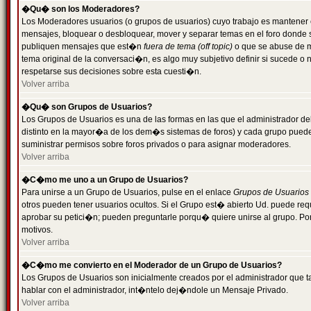
�Qu� son los Moderadores?
Los Moderadores usuarios (o grupos de usuarios) cuyo trabajo es mantener 
mensajes, bloquear o desbloquear, mover y separar temas en el foro donde
publiquen mensajes que est�n
fuera de tema (off topic)
o que se abuse de ma
tema original de la conversaci�n, es algo muy subjetivo definir si sucede 
respetarse sus decisiones sobre esta cuesti�n.
Volver arriba
�Qu� son Grupos de Usuarios?
Los Grupos de Usuarios es una de las formas en las que el administrador de
distinto en la mayor�a de los dem�s sistemas de foros) y cada grupo puede te
suministrar permisos sobre foros privados o para asignar moderadores.
Volver arriba
�C�mo me uno a un Grupo de Usuarios?
Para unirse a un Grupo de Usuarios, pulse en el enlace
Grupos de Usuarios
otros pueden tener usuarios ocultos. Si el Grupo est� abierto Ud. puede re
aprobar su petici�n; pueden preguntarle porqu� quiere unirse al grupo. Por
motivos.
Volver arriba
�C�mo me convierto en el Moderador de un Grupo de Usuarios?
Los Grupos de Usuarios son inicialmente creados por el administrador que
hablar con el administrador, int�ntelo dej�ndole un Mensaje Privado.
Volver arriba