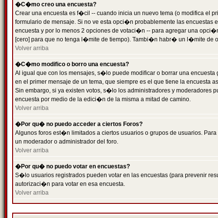
�C�mo creo una encuesta?
Crear una encuesta es f�cil -- cuando inicia un nuevo tema (o modifica el
formulario de mensaje. Si no ve esta opci�n probablemente las encuestas es
encuesta y por lo menos 2 opciones de votaci�n -- para agregar una opci�
[cero] para que no tenga l�mite de tiempo). Tambi�n habr� un l�mite de op
Volver arriba
�C�mo modifico o borro una encuesta?
Al igual que con los mensajes, s�lo puede modificar o borrar una encuesta 
en el primer mensaje de un tema, que siempre es el que tiene la encuesta as
Sin embargo, si ya existen votos, s�lo los administradores y moderadores pu
encuesta por medio de la edici�n de la misma a mitad de camino.
Volver arriba
�Por qu� no puedo acceder a ciertos Foros?
Algunos foros est�n limitados a ciertos usuarios o grupos de usuarios. Para 
un moderador o administrador del foro.
Volver arriba
�Por qu� no puedo votar en encuestas?
S�lo usuarios registrados pueden votar en las encuestas (para prevenir resu
autorizaci�n para votar en esa encuesta.
Volver arriba