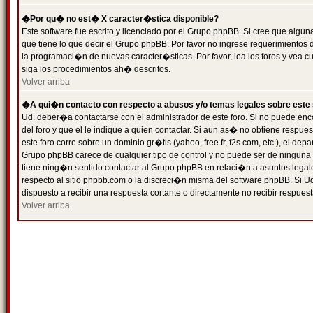
�Por qu� no est� X caracter�stica disponible?
Este software fue escrito y licenciado por el Grupo phpBB. Si cree que algun
que tiene lo que decir el Grupo phpBB. Por favor no ingrese requerimientos
la programaci�n de nuevas caracter�sticas. Por favor, lea los foros y vea c
siga los procedimientos ah� descritos.
Volver arriba
�A qui�n contacto con respecto a abusos y/o temas legales sobre este 
Ud. deber�a contactarse con el administrador de este foro. Si no puede enc
del foro y que el le indique a quien contactar. Si aun as� no obtiene resp
este foro corre sobre un dominio gr�tis (yahoo, free.fr, f2s.com, etc.), el d
Grupo phpBB carece de cualquier tipo de control y no puede ser de ninguna
tiene ning�n sentido contactar al Grupo phpBB en relaci�n a asuntos legal
respecto al sitio phpbb.com o la discreci�n misma del software phpBB. Si U
dispuesto a recibir una respuesta cortante o directamente no recibir respuest
Volver arriba