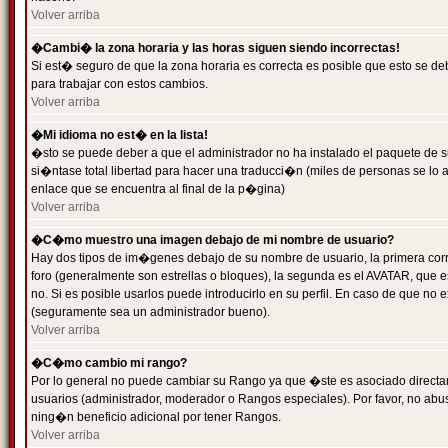
Volver arriba
�Cambi� la zona horaria y las horas siguen siendo incorrectas!
Si est� seguro de que la zona horaria es correcta es posible que esto se d
para trabajar con estos cambios.
Volver arriba
�Mi idioma no est� en la lista!
�sto se puede deber a que el administrador no ha instalado el paquete de s
si�ntase total libertad para hacer una traducci�n (miles de personas se lo
enlace que se encuentra al final de la p�gina)
Volver arriba
�C�mo muestro una imagen debajo de mi nombre de usuario?
Hay dos tipos de im�genes debajo de su nombre de usuario, la primera co
foro (generalmente son estrellas o bloques), la segunda es el AVATAR, que 
no. Si es posible usarlos puede introducirlo en su perfil. En caso de que no
(seguramente sea un administrador bueno).
Volver arriba
�C�mo cambio mi rango?
Por lo general no puede cambiar su Rango ya que �ste es asociado directame
usuarios (administrador, moderador o Rangos especiales). Por favor, no ab
ning�n beneficio adicional por tener Rangos.
Volver arriba