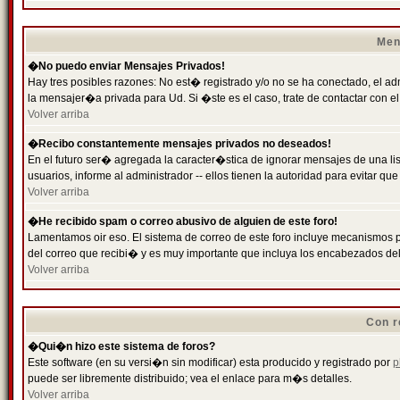
Men
�No puedo enviar Mensajes Privados!
Hay tres posibles razones: No est� registrado y/o no se ha conectado, el ad
la mensajer�a privada para Ud. Si �ste es el caso, trate de contactar con el
Volver arriba
�Recibo constantemente mensajes privados no deseados!
En el futuro ser� agregada la caracter�stica de ignorar mensajes de una l
usuarios, informe al administrador -- ellos tienen la autoridad para evitar 
Volver arriba
�He recibido spam o correo abusivo de alguien de este foro!
Lamentamos oir eso. El sistema de correo de este foro incluye mecanismos p
del correo que recibi� y es muy importante que incluya los encabezados de
Volver arriba
Con r
�Qui�n hizo este sistema de foros?
Este software (en su versi�n sin modificar) esta producido y registrado por
p
puede ser libremente distribuido; vea el enlace para m�s detalles.
Volver arriba