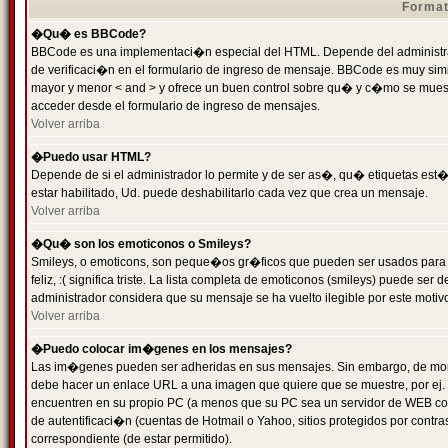
Format
�Qu� es BBCode?
BBCode es una implementaci�n especial del HTML. Depende del administrad
de verificaci�n en el formulario de ingreso de mensaje. BBCode es muy simila
mayor y menor < and > y ofrece un buen control sobre qu� y c�mo se mue
acceder desde el formulario de ingreso de mensajes.
Volver arriba
�Puedo usar HTML?
Depende de si el administrador lo permite y de ser as�, qu� etiquetas est�
estar habilitado, Ud. puede deshabilitarlo cada vez que crea un mensaje.
Volver arriba
�Qu� son los emoticonos o Smileys?
Smileys, o emoticons, son peque�os gr�ficos que pueden ser usados para 
feliz, :( significa triste. La lista completa de emoticonos (smileys) puede s
administrador considera que su mensaje se ha vuelto ilegible por este motivo
Volver arriba
�Puedo colocar im�genes en los mensajes?
Las im�genes pueden ser adheridas en sus mensajes. Sin embargo, de mome
debe hacer un enlace URL a una imagen que quiere que se muestre, por ej.
encuentren en su propio PC (a menos que su PC sea un servidor de WEB c
de autentificaci�n (cuentas de Hotmail o Yahoo, sitios protegidos por contr
correspondiente (de estar permitido).