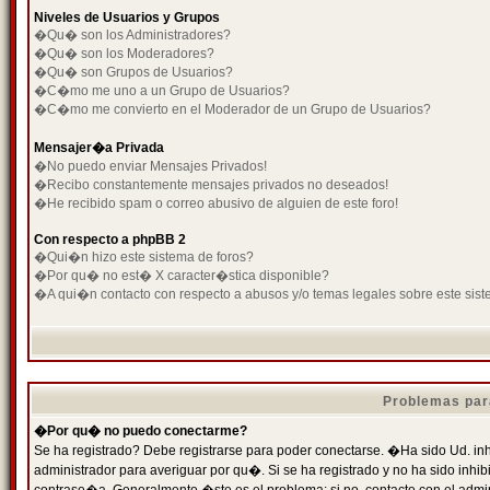
Niveles de Usuarios y Grupos
�Qu� son los Administradores?
�Qu� son los Moderadores?
�Qu� son Grupos de Usuarios?
�C�mo me uno a un Grupo de Usuarios?
�C�mo me convierto en el Moderador de un Grupo de Usuarios?
Mensajer�a Privada
�No puedo enviar Mensajes Privados!
�Recibo constantemente mensajes privados no deseados!
�He recibido spam o correo abusivo de alguien de este foro!
Con respecto a phpBB 2
�Qui�n hizo este sistema de foros?
�Por qu� no est� X caracter�stica disponible?
�A qui�n contacto con respecto a abusos y/o temas legales sobre este sist
Problemas par
�Por qu� no puedo conectarme?
Se ha registrado? Debe registrarse para poder conectarse. �Ha sido Ud. inh
administrador para averiguar por qu�. Si se ha registrado y no ha sido inh