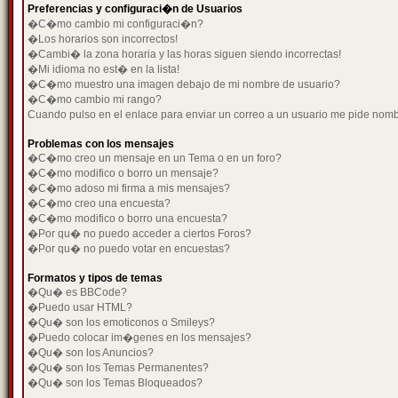
Preferencias y configuraci�n de Usuarios
�C�mo cambio mi configuraci�n?
�Los horarios son incorrectos!
�Cambi� la zona horaria y las horas siguen siendo incorrectas!
�Mi idioma no est� en la lista!
�C�mo muestro una imagen debajo de mi nombre de usuario?
�C�mo cambio mi rango?
Cuando pulso en el enlace para enviar un correo a un usuario me pide nom
Problemas con los mensajes
�C�mo creo un mensaje en un Tema o en un foro?
�C�mo modifico o borro un mensaje?
�C�mo adoso mi firma a mis mensajes?
�C�mo creo una encuesta?
�C�mo modifico o borro una encuesta?
�Por qu� no puedo acceder a ciertos Foros?
�Por qu� no puedo votar en encuestas?
Formatos y tipos de temas
�Qu� es BBCode?
�Puedo usar HTML?
�Qu� son los emoticonos o Smileys?
�Puedo colocar im�genes en los mensajes?
�Qu� son los Anuncios?
�Qu� son los Temas Permanentes?
�Qu� son los Temas Bloqueados?