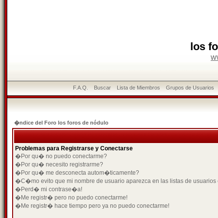
los f
w
F.A.Q.
Buscar
Lista de Miembros
Grupos de Usuarios
�ndice del Foro los foros de nódulo
Problemas para Registrarse y Conectarse
�Por qu� no puedo conectarme?
�Por qu� necesito registrarme?
�Por qu� me desconecta autom�ticamente?
�C�mo evito que mi nombre de usuario aparezca en las listas de usuarios
�Perd� mi contrase�a!
�Me registr� pero no puedo conectarme!
�Me registr� hace tiempo pero ya no puedo conectarme!