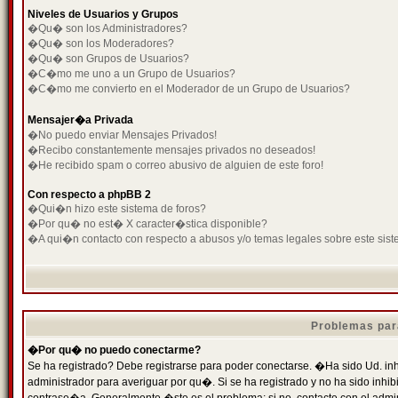
Niveles de Usuarios y Grupos
�Qu� son los Administradores?
�Qu� son los Moderadores?
�Qu� son Grupos de Usuarios?
�C�mo me uno a un Grupo de Usuarios?
�C�mo me convierto en el Moderador de un Grupo de Usuarios?
Mensajer�a Privada
�No puedo enviar Mensajes Privados!
�Recibo constantemente mensajes privados no deseados!
�He recibido spam o correo abusivo de alguien de este foro!
Con respecto a phpBB 2
�Qui�n hizo este sistema de foros?
�Por qu� no est� X caracter�stica disponible?
�A qui�n contacto con respecto a abusos y/o temas legales sobre este sist
Problemas par
�Por qu� no puedo conectarme?
Se ha registrado? Debe registrarse para poder conectarse. �Ha sido Ud. inh
administrador para averiguar por qu�. Si se ha registrado y no ha sido inh