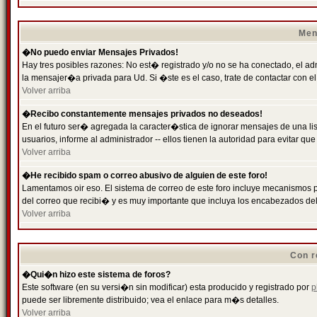
Men
�No puedo enviar Mensajes Privados!
Hay tres posibles razones: No est� registrado y/o no se ha conectado, el ad
la mensajer�a privada para Ud. Si �ste es el caso, trate de contactar con el
Volver arriba
�Recibo constantemente mensajes privados no deseados!
En el futuro ser� agregada la caracter�stica de ignorar mensajes de una l
usuarios, informe al administrador -- ellos tienen la autoridad para evitar 
Volver arriba
�He recibido spam o correo abusivo de alguien de este foro!
Lamentamos oir eso. El sistema de correo de este foro incluye mecanismos p
del correo que recibi� y es muy importante que incluya los encabezados de
Volver arriba
Con r
�Qui�n hizo este sistema de foros?
Este software (en su versi�n sin modificar) esta producido y registrado por
p
puede ser libremente distribuido; vea el enlace para m�s detalles.
Volver arriba