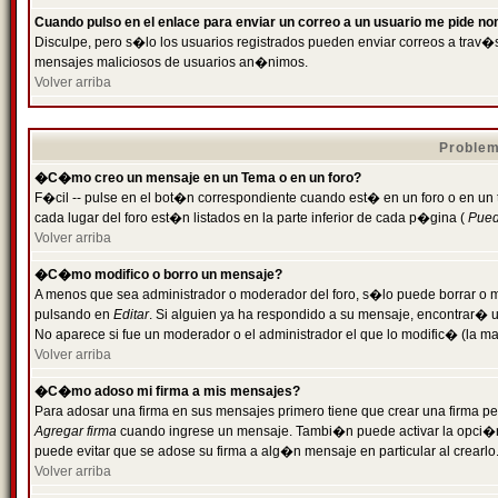
Cuando pulso en el enlace para enviar un correo a un usuario me pide n
Disculpe, pero s�lo los usuarios registrados pueden enviar correos a trav�s 
mensajes maliciosos de usuarios an�nimos.
Volver arriba
Problem
�C�mo creo un mensaje en un Tema o en un foro?
F�cil -- pulse en el bot�n correspondiente cuando est� en un foro o en un
cada lugar del foro est�n listados en la parte inferior de cada p�gina (
Puede
Volver arriba
�C�mo modifico o borro un mensaje?
A menos que sea administrador o moderador del foro, s�lo puede borrar o 
pulsando en
Editar
. Si alguien ya ha respondido a su mensaje, encontrar� 
No aparece si fue un moderador o el administrador el que lo modific� (la ma
Volver arriba
�C�mo adoso mi firma a mis mensajes?
Para adosar una firma en sus mensajes primero tiene que crear una firma pe
Agregar firma
cuando ingrese un mensaje. Tambi�n puede activar la opci�n 
puede evitar que se adose su firma a alg�n mensaje en particular al crearlo
Volver arriba