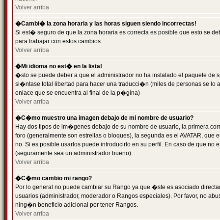
Volver arriba
�Cambi� la zona horaria y las horas siguen siendo incorrectas!
Si est� seguro de que la zona horaria es correcta es posible que esto se d
para trabajar con estos cambios.
Volver arriba
�Mi idioma no est� en la lista!
�sto se puede deber a que el administrador no ha instalado el paquete de s
si�ntase total libertad para hacer una traducci�n (miles de personas se lo
enlace que se encuentra al final de la p�gina)
Volver arriba
�C�mo muestro una imagen debajo de mi nombre de usuario?
Hay dos tipos de im�genes debajo de su nombre de usuario, la primera co
foro (generalmente son estrellas o bloques), la segunda es el AVATAR, que 
no. Si es posible usarlos puede introducirlo en su perfil. En caso de que no
(seguramente sea un administrador bueno).
Volver arriba
�C�mo cambio mi rango?
Por lo general no puede cambiar su Rango ya que �ste es asociado directame
usuarios (administrador, moderador o Rangos especiales). Por favor, no ab
ning�n beneficio adicional por tener Rangos.
Volver arriba