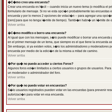
�C�mo creo una encuesta?
Crear una encuesta es f�cil -- cuando inicia un nuevo tema (o modifica el
formulario de mensaje. Si no ve esta opci�n probablemente las encuestas es
encuesta y por lo menos 2 opciones de votaci�n -- para agregar una opci�
[cero] para que no tenga l�mite de tiempo). Tambi�n habr� un l�mite de op
Volver arriba
�C�mo modifico o borro una encuesta?
Al igual que con los mensajes, s�lo puede modificar o borrar una encuesta 
en el primer mensaje de un tema, que siempre es el que tiene la encuesta as
Sin embargo, si ya existen votos, s�lo los administradores y moderadores pu
encuesta por medio de la edici�n de la misma a mitad de camino.
Volver arriba
�Por qu� no puedo acceder a ciertos Foros?
Algunos foros est�n limitados a ciertos usuarios o grupos de usuarios. Para 
un moderador o administrador del foro.
Volver arriba
�Por qu� no puedo votar en encuestas?
S�lo usuarios registrados pueden votar en las encuestas (para prevenir resu
autorizaci�n para votar en esa encuesta.
Volver arriba