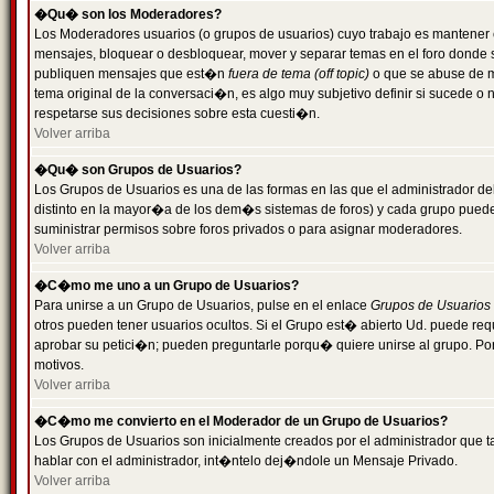
�Qu� son los Moderadores?
Los Moderadores usuarios (o grupos de usuarios) cuyo trabajo es mantener 
mensajes, bloquear o desbloquear, mover y separar temas en el foro donde
publiquen mensajes que est�n
fuera de tema (off topic)
o que se abuse de ma
tema original de la conversaci�n, es algo muy subjetivo definir si sucede 
respetarse sus decisiones sobre esta cuesti�n.
Volver arriba
�Qu� son Grupos de Usuarios?
Los Grupos de Usuarios es una de las formas en las que el administrador de
distinto en la mayor�a de los dem�s sistemas de foros) y cada grupo puede te
suministrar permisos sobre foros privados o para asignar moderadores.
Volver arriba
�C�mo me uno a un Grupo de Usuarios?
Para unirse a un Grupo de Usuarios, pulse en el enlace
Grupos de Usuarios
otros pueden tener usuarios ocultos. Si el Grupo est� abierto Ud. puede re
aprobar su petici�n; pueden preguntarle porqu� quiere unirse al grupo. Por
motivos.
Volver arriba
�C�mo me convierto en el Moderador de un Grupo de Usuarios?
Los Grupos de Usuarios son inicialmente creados por el administrador que
hablar con el administrador, int�ntelo dej�ndole un Mensaje Privado.
Volver arriba