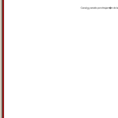
Canal
rss
servido por el
trujam�n
de la