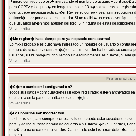
Primero verifique que est� ingresando el nombre de usuario y contrase�a cor
para COPPA y Ud. puls� en
tengo menos de 13 a�os
mientras se registrab
cuenta debe necesitar activaci�n. Revise su correo y vea las instrucciones d
activaci�n por parte del administrador. Si no recibi� un correo, verifique qu
que usuarios an�nimos abusen del foro. Si ninguna de estas descripciones c
Volver arriba
�Me registr� hace tiempo pero ya no puedo conectarme!
Lo m�s probable es que: haya ingresado un nombre de usuario o contrase�a
nombre de usuario y contrase�a) o el administrador ha borrado su cuenta p
usuarios, si Ud. pas� mucho tiempo sin escribir mensajes nuevos, puede qu
Volver arriba
Preferencias 
�C�mo cambio mi configuraci�n?
Todos sus datos y configuraciones (si est� registrado) est�n archivados en
encuentra en la parte de arriba de cada p�gina.
Volver arriba
�Los horarios son incorrectos!
Las horas son, casi siempre, correctas, lo que puede estar sucediendo es que
perfil y defina su zona horaria de acuerdo a su ubicaci�n (ej. Londres, Par
es s�lo para usuarios registrados. Cambiando esto las horas deber�an apar
hacerlo.