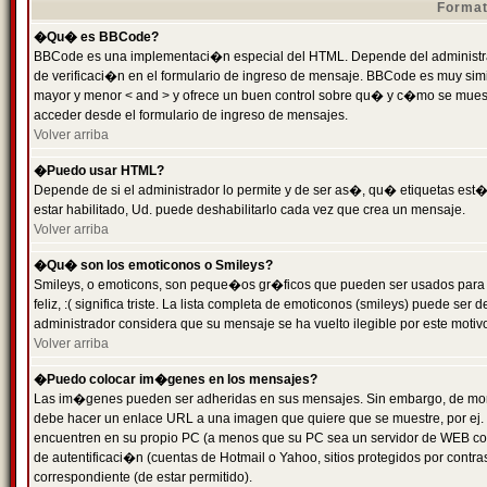
Format
�Qu� es BBCode?
BBCode es una implementaci�n especial del HTML. Depende del administrad
de verificaci�n en el formulario de ingreso de mensaje. BBCode es muy simila
mayor y menor < and > y ofrece un buen control sobre qu� y c�mo se mue
acceder desde el formulario de ingreso de mensajes.
Volver arriba
�Puedo usar HTML?
Depende de si el administrador lo permite y de ser as�, qu� etiquetas est�
estar habilitado, Ud. puede deshabilitarlo cada vez que crea un mensaje.
Volver arriba
�Qu� son los emoticonos o Smileys?
Smileys, o emoticons, son peque�os gr�ficos que pueden ser usados para 
feliz, :( significa triste. La lista completa de emoticonos (smileys) puede s
administrador considera que su mensaje se ha vuelto ilegible por este motivo
Volver arriba
�Puedo colocar im�genes en los mensajes?
Las im�genes pueden ser adheridas en sus mensajes. Sin embargo, de mome
debe hacer un enlace URL a una imagen que quiere que se muestre, por ej.
encuentren en su propio PC (a menos que su PC sea un servidor de WEB c
de autentificaci�n (cuentas de Hotmail o Yahoo, sitios protegidos por contr
correspondiente (de estar permitido).