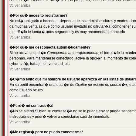
contrase�a. Generalmente �ste es el problema; si no, contacte con el admini
Volver arriba
�Por qu� necesito registrarme?
No est� obligado a hacerlo -- depende de los administradores y moderadores
da muchas ventajas que como usuario invitado no difrutar�a, como tener su
etc... S�lo le tomar� unos segundos y es muy recomendable hacerlo.
Volver arriba
�Por qu� me desconecta autom�ticamente?
Si no activa la opci�n
Conectarme autom�ticamente
, el foro s�lo lo mant
personas. Para mantenerse conectado, active la opci�n al momento de cone
cyber-caf�, trabajo, universidad, etc.
Volver arriba
�C�mo evito que mi nombre de usuario aparezca en las listas de usuar
En su perfil encontrar� una opci�n de
Ocultar mi estado de conexi�n
; si 
como usuario oculto.
Volver arriba
�Perd� mi contrase�a!
�No se altere! Si bien su contrase�a no se le puede enviar puede ser camb
instrucciones y podr� volver a conectarse casi de inmediato.
Volver arriba
�Me registr� pero no puedo conectarme!