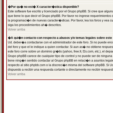
�Por qu� no est� X caracter�stica disponible?
Este software fue escrito y licenciado por el Grupo phpBB. Si cree que algun
que tiene lo que decir el Grupo phpBB. Por favor no ingrese requerimientos
la programaci�n de nuevas caracter�sticas. Por favor, lea los foros y vea c
siga los procedimientos ah� descritos.
Volver arriba
�A qui�n contacto con respecto a abusos y/o temas legales sobre este 
Ud. deber�a contactarse con el administrador de este foro. Si no puede enc
del foro y que el le indique a quien contactar. Si aun as� no obtiene resp
este foro corre sobre un dominio gr�tis (yahoo, free.fr, f2s.com, etc.), el d
Grupo phpBB carece de cualquier tipo de control y no puede ser de ninguna
tiene ning�n sentido contactar al Grupo phpBB en relaci�n a asuntos legal
respecto al sitio phpbb.com o la discreci�n misma del software phpBB. Si U
dispuesto a recibir una respuesta cortante o directamente no recibir respuest
Volver arriba