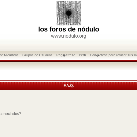
los foros de nódulo
www.nodulo.org
 de Miembros
Grupos de Usuarios
Reg�strese
Perfil
Con�ctese para revisar sus m
F.A.Q.
 conectados?