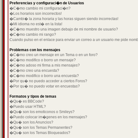
Preferencias y configuraci�n de Usuarios
�C�mo cambio mi configuraci�n?
�Los horarios son incorrectos!
�Cambi� la zona horaria y las horas siguen siendo incorrectas!
�Mi idioma no est� en la lista!
�C�mo muestro una imagen debajo de mi nombre de usuario?
�C�mo cambio mi rango?
Cuando pulso en el enlace para enviar un correo a un usuario me pide nom
Problemas con los mensajes
�C�mo creo un mensaje en un Tema o en un foro?
�C�mo modifico o borro un mensaje?
�C�mo adoso mi firma a mis mensajes?
�C�mo creo una encuesta?
�C�mo modifico o borro una encuesta?
�Por qu� no puedo acceder a ciertos Foros?
�Por qu� no puedo votar en encuestas?
Formatos y tipos de temas
�Qu� es BBCode?
�Puedo usar HTML?
�Qu� son los emoticonos o Smileys?
�Puedo colocar im�genes en los mensajes?
�Qu� son los Anuncios?
�Qu� son los Temas Permanentes?
�Qu� son los Temas Bloqueados?