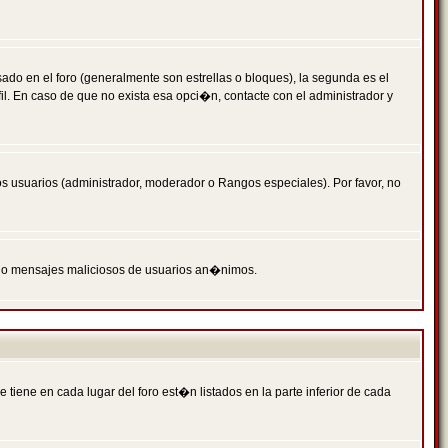
 en el foro (generalmente son estrellas o bloques), la segunda es el
il. En caso de que no exista esa opci�n, contacte con el administrador y
s usuarios (administrador, moderador o Rangos especiales). Por favor, no
PAM o mensajes maliciosos de usuarios an�nimos.
iene en cada lugar del foro est�n listados en la parte inferior de cada