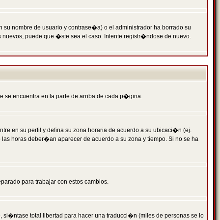
n su nombre de usuario y contrase�a) o el administrador ha borrado su
s nuevos, puede que �ste sea el caso. Intente registr�ndose de nuevo.
e se encuentra en la parte de arriba de cada p�gina.
tre en su perfil y defina su zona horaria de acuerdo a su ubicaci�n (ej.
o las horas deber�an aparecer de acuerdo a su zona y tiempo. Si no se ha
eparado para trabajar con estos cambios.
 si�ntase total libertad para hacer una traducci�n (miles de personas se lo