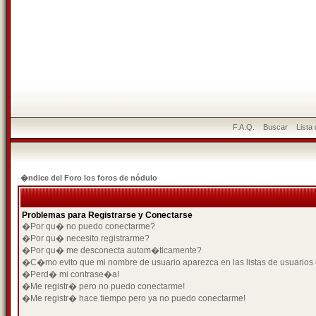
F.A.Q.
Buscar
Lista
�ndice del Foro los foros de nódulo
Problemas para Registrarse y Conectarse
�Por qu� no puedo conectarme?
�Por qu� necesito registrarme?
�Por qu� me desconecta autom�ticamente?
�C�mo evito que mi nombre de usuario aparezca en las listas de usuarios
�Perd� mi contrase�a!
�Me registr� pero no puedo conectarme!
�Me registr� hace tiempo pero ya no puedo conectarme!