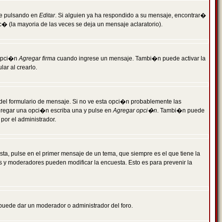
je pulsando en
Editar
. Si alguien ya ha respondido a su mensaje, encontrar�
c� (la mayoria de las veces se deja un mensaje aclaratorio).
 opci�n
Agregar firma
cuando ingrese un mensaje. Tambi�n puede activar la
ar al crearlo.
r del formulario de mensaje. Si no ve esta opci�n probablemente las
agregar una opci�n escriba una y pulse en
Agregar opci�n
. Tambi�n puede
por el administrador.
ta, pulse en el primer mensaje de un tema, que siempre es el que tiene la
es y moderadores pueden modificar la encuesta. Esto es para prevenir la
e puede dar un moderador o administrador del foro.