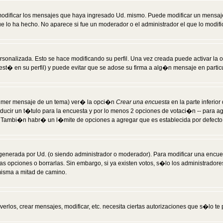
modificar los mensajes que haya ingresado Ud. mismo. Puede modificar un mensa
 lo ha hecho. No aparece si fue un moderador o el administrador el que lo modifi
rsonalizada. Esto se hace modificando su perfil. Una vez creada puede activar la
t� en su perfil) y puede evitar que se adose su firma a alg�n mensaje en particul
 primer mensaje de un tema) ver� la opci�n
Crear una encuesta
en la parte inferio
ducir un t�tulo para la encuesta y por lo menos 2 opciones de votaci�n -- para 
). Tambi�n habr� un l�mite de opciones a agregar que es establecida por defecto 
generada por Ud. (o siendo administrador o moderador). Para modificar una encues
as opciones o borrarlas. Sin embargo, si ya existen votos, s�lo los administrador
misma a mitad de camino.
verlos, crear mensajes, modificar, etc. necesita ciertas autorizaciones que s�lo t