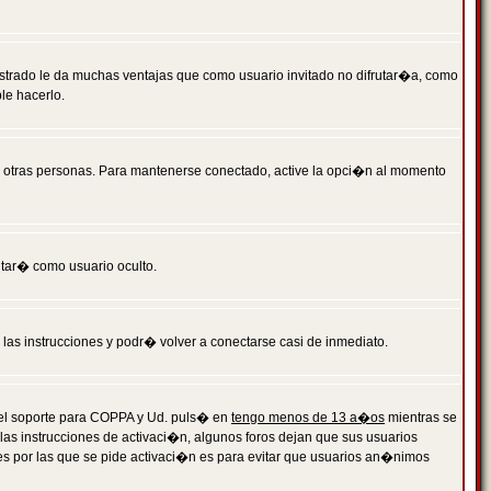
istrado le da muchas ventajas que como usuario invitado no difrutar�a, como
le hacerlo.
r otras personas. Para mantenerse conectado, active la opci�n al momento
ntar� como usuario oculto.
a las instrucciones y podr� volver a conectarse casi de inmediato.
o el soporte para COPPA y Ud. puls� en
tengo menos de 13 a�os
mientras se
 las instrucciones de activaci�n, algunos foros dejan que sus usuarios
ones por las que se pide activaci�n es para evitar que usuarios an�nimos