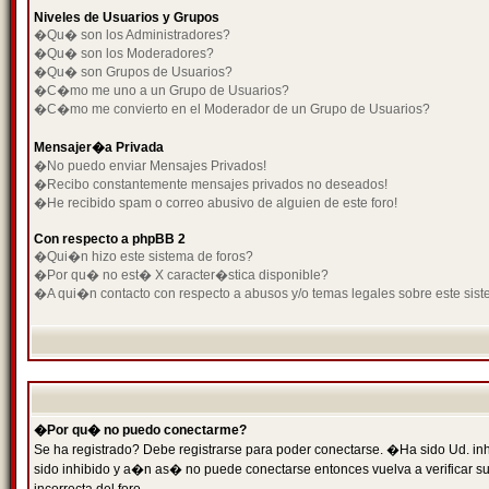
Niveles de Usuarios y Grupos
�Qu� son los Administradores?
�Qu� son los Moderadores?
�Qu� son Grupos de Usuarios?
�C�mo me uno a un Grupo de Usuarios?
�C�mo me convierto en el Moderador de un Grupo de Usuarios?
Mensajer�a Privada
�No puedo enviar Mensajes Privados!
�Recibo constantemente mensajes privados no deseados!
�He recibido spam o correo abusivo de alguien de este foro!
Con respecto a phpBB 2
�Qui�n hizo este sistema de foros?
�Por qu� no est� X caracter�stica disponible?
�A qui�n contacto con respecto a abusos y/o temas legales sobre este sist
�Por qu� no puedo conectarme?
Se ha registrado? Debe registrarse para poder conectarse. �Ha sido Ud. inh
sido inhibido y a�n as� no puede conectarse entonces vuelva a verificar su