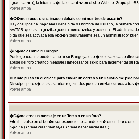
agradecer�n), la informaci�n la encontr� en el sitio Web del Grupo phpBB (
Volver arriba
�C�mo muestro una imagen debajo de mi nombre de usuario?
Hay dos tipos de im�genes debajo de su nombre de usuario, la primera cor
AVATAR, que es un gr�fico generalmente �nico y personal. El administrador d
pida que sea activada esa opci�n (seguramente sea un administrador buen
Volver arriba
�C�mo cambio mi rango?
Por lo general no puede cambiar su Rango ya que �ste es asociado directame
abuse del foro creando mensajes innecesarios s�lo para incrementar su Ra
Volver arriba
Cuando pulso en el enlace para enviar un correo a un usuario me pide n
Disculpe, pero s�lo los usuarios registrados pueden enviar correos a trav�s
Volver arriba
�C�mo creo un mensaje en un Tema o en un foro?
F�cil -- pulse en el bot�n correspondiente cuando est� en un foro o en un t
p�gina (
Puede crear mensajes. Puede hacer encuestas..
)
Volver arriba