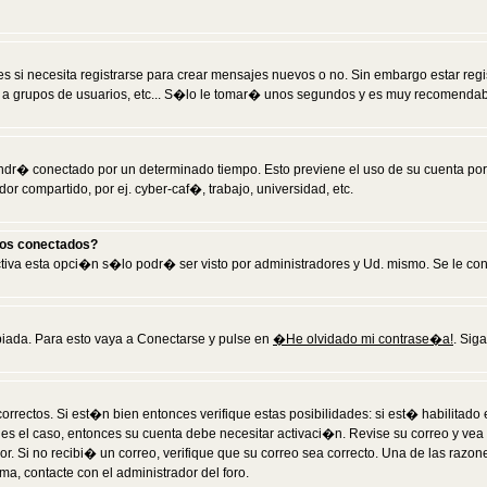
 si necesita registrarse para crear mensajes nuevos o no. Sin embargo estar reg
 a grupos de usuarios, etc... S�lo le tomar� unos segundos y es muy recomendab
tendr� conectado por un determinado tiempo. Esto previene el uso de su cuenta po
 compartido, por ej. cyber-caf�, trabajo, universidad, etc.
ios conectados?
activa esta opci�n s�lo podr� ser visto por administradores y Ud. mismo. Se le co
iada. Para esto vaya a Conectarse y pulse en
�He olvidado mi contrase�a!
. Sig
rrectos. Si est�n bien entonces verifique estas posibilidades: si est� habilitad
 es el caso, entonces su cuenta debe necesitar activaci�n. Revise su correo y vea
dor. Si no recibi� un correo, verifique que su correo sea correcto. Una de las raz
a, contacte con el administrador del foro.