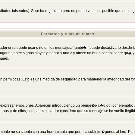
ltados falseados). Si se ha registrado pero no puede votar, es posible que no ten
Formatos y tipos de temas
r si se puede usar o no en los mensajes. Tambi�n puede desactivarlo desde la c
 ] en lugar de entre signos mayor y menor < and > y ofrece un buen control sobre
sajes.
 permitidas. Esto es una medida de seguridad para mantener la integridad del foro
esar emociones. Aparecen introduciendo un peque�o c�digo, por ejemplo: :) signifi
sar de ellos, si un administrador considera que su mensaje se ha vuelto ilegible 
nto no se cuenta con una herramienta que permita subir im�genes al foro. Por