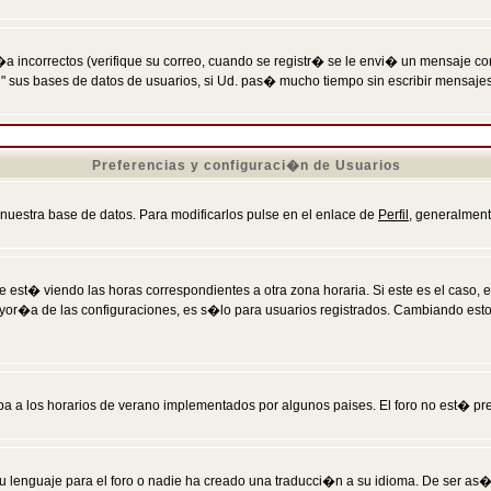
incorrectos (verifique su correo, cuando se registr� se le envi� un mensaje co
n" sus bases de datos de usuarios, si Ud. pas� mucho tiempo sin escribir mensaje
Preferencias y configuraci�n de Usuarios
 nuestra base de datos. Para modificarlos pulse en el enlace de
Perfil
, generalment
 est� viendo las horas correspondientes a otra zona horaria. Si este es el caso, en
mayor�a de las configuraciones, es s�lo para usuarios registrados. Cambiando est
eba a los horarios de verano implementados por algunos paises. El foro no est� pr
u lenguaje para el foro o nadie ha creado una traducci�n a su idioma. De ser as�,