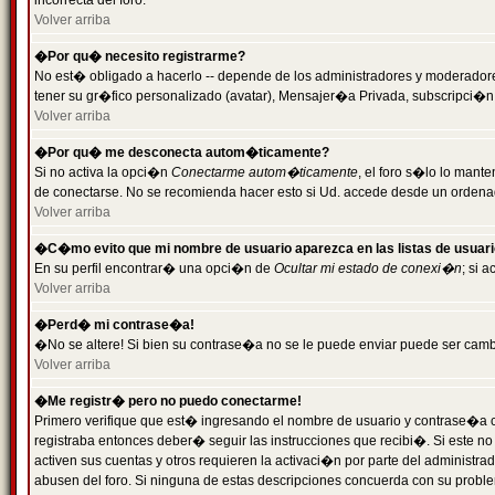
incorrecta del foro.
Volver arriba
�Por qu� necesito registrarme?
No est� obligado a hacerlo -- depende de los administradores y moderadores
tener su gr�fico personalizado (avatar), Mensajer�a Privada, subscripci�n
Volver arriba
�Por qu� me desconecta autom�ticamente?
Si no activa la opci�n
Conectarme autom�ticamente
, el foro s�lo lo man
de conectarse. No se recomienda hacer esto si Ud. accede desde un ordenador
Volver arriba
�C�mo evito que mi nombre de usuario aparezca en las listas de usuar
En su perfil encontrar� una opci�n de
Ocultar mi estado de conexi�n
; si 
Volver arriba
�Perd� mi contrase�a!
�No se altere! Si bien su contrase�a no se le puede enviar puede ser camb
Volver arriba
�Me registr� pero no puedo conectarme!
Primero verifique que est� ingresando el nombre de usuario y contrase�a co
registraba entonces deber� seguir las instrucciones que recibi�. Si este no
activen sus cuentas y otros requieren la activaci�n por parte del administra
abusen del foro. Si ninguna de estas descripciones concuerda con su problem