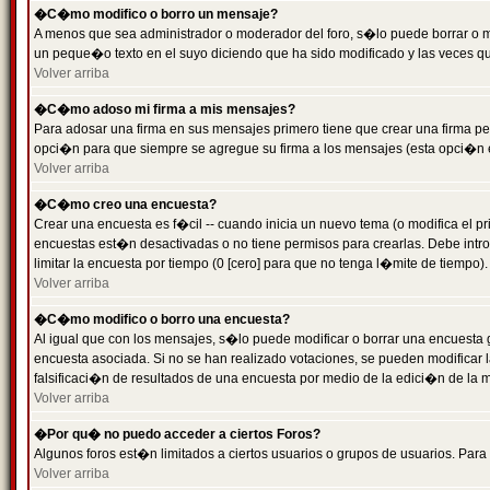
�C�mo modifico o borro un mensaje?
A menos que sea administrador o moderador del foro, s�lo puede borrar o 
un peque�o texto en el suyo diciendo que ha sido modificado y las veces que
Volver arriba
�C�mo adoso mi firma a mis mensajes?
Para adosar una firma en sus mensajes primero tiene que crear una firma pe
opci�n para que siempre se agregue su firma a los mensajes (esta opci�n es
Volver arriba
�C�mo creo una encuesta?
Crear una encuesta es f�cil -- cuando inicia un nuevo tema (o modifica el
encuestas est�n desactivadas o no tiene permisos para crearlas. Debe intro
limitar la encuesta por tiempo (0 [cero] para que no tenga l�mite de tiempo
Volver arriba
�C�mo modifico o borro una encuesta?
Al igual que con los mensajes, s�lo puede modificar o borrar una encuesta 
encuesta asociada. Si no se han realizado votaciones, se pueden modificar l
falsificaci�n de resultados de una encuesta por medio de la edici�n de la 
Volver arriba
�Por qu� no puedo acceder a ciertos Foros?
Algunos foros est�n limitados a ciertos usuarios o grupos de usuarios. Para 
Volver arriba