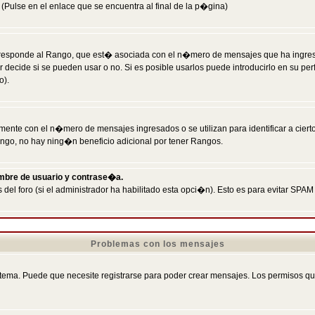
Pulse en el enlace que se encuentra al final de la p�gina)
responde al Rango, que est� asociada con el n�mero de mensajes que ha ingresado
ecide si se pueden usar o no. Si es posible usarlos puede introducirlo en su perf
o).
nte con el n�mero de mensajes ingresados o se utilizan para identificar a cierto
ngo, no hay ning�n beneficio adicional por tener Rangos.
ombre de usuario y contrase�a.
 del foro (si el administrador ha habilitado esta opci�n). Esto es para evitar S
Problemas con los mensajes
ema. Puede que necesite registrarse para poder crear mensajes. Los permisos que t