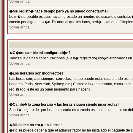
Volver arriba
�Me registr� hace tiempo pero ya no puedo conectarme!
Lo m�s probable es que: haya ingresado un nombre de usuario o contrase�a 
cuenta por alguna raz�n. Es normal que los foros, peri�dicamente, "limpie
Volver arriba
�C�mo cambio mi configuraci�n?
Todos sus datos y configuraciones (si est� registrado) est�n archivados en
Volver arriba
�Los horarios son incorrectos!
Las horas son, casi siempre, correctas, lo que puede estar sucediendo es que
Londres, Paris, New York, Sydney, etc.) Cambiar la zona horaria, como la 
registrado, este es un buen momento para hacerlo.
Volver arriba
�Cambi� la zona horaria y las horas siguen siendo incorrectas!
Si est� seguro de que la zona horaria es correcta es posible que esto se d
Volver arriba
�Mi idioma no est� en la lista!
�sto se puede deber a que el administrador no ha instalado el paquete de s