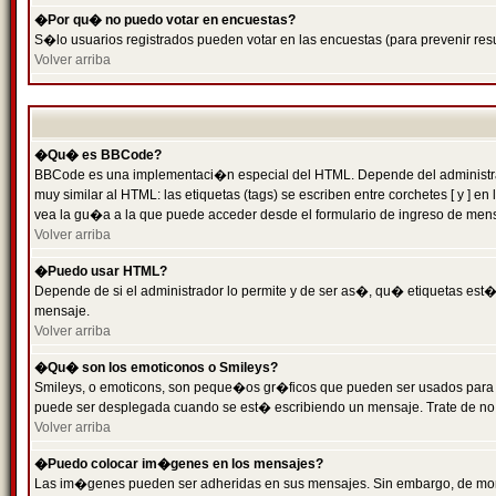
�Por qu� no puedo votar en encuestas?
S�lo usuarios registrados pueden votar en las encuestas (para prevenir resu
Volver arriba
�Qu� es BBCode?
BBCode es una implementaci�n especial del HTML. Depende del administrado
muy similar al HTML: las etiquetas (tags) se escriben entre corchetes [ y
vea la gu�a a la que puede acceder desde el formulario de ingreso de men
Volver arriba
�Puedo usar HTML?
Depende de si el administrador lo permite y de ser as�, qu� etiquetas est�n
mensaje.
Volver arriba
�Qu� son los emoticonos o Smileys?
Smileys, o emoticons, son peque�os gr�ficos que pueden ser usados para expr
puede ser desplegada cuando se est� escribiendo un mensaje. Trate de no abu
Volver arriba
�Puedo colocar im�genes en los mensajes?
Las im�genes pueden ser adheridas en sus mensajes. Sin embargo, de mome