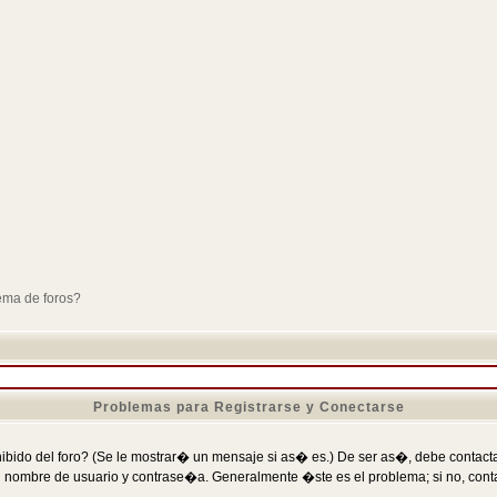
ema de foros?
Problemas para Registrarse y Conectarse
ibido del foro? (Se le mostrar� un mensaje si as� es.) De ser as�, debe contactar
 nombre de usuario y contrase�a. Generalmente �ste es el problema; si no, conta