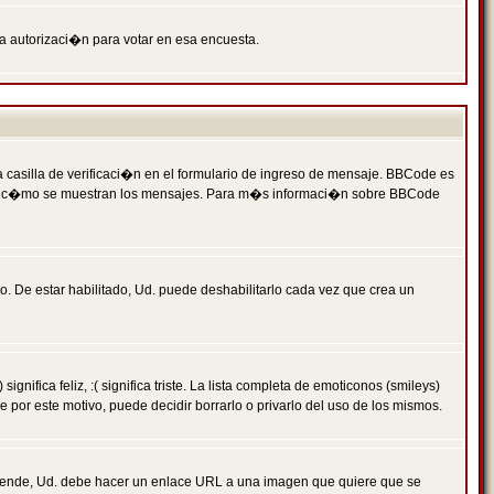
ga autorizaci�n para votar en esa encuesta.
asilla de verificaci�n en el formulario de ingreso de mensaje. BBCode es
 qu� y c�mo se muestran los mensajes. Para m�s informaci�n sobre BBCode
. De estar habilitado, Ud. puede deshabilitarlo cada vez que crea un
ca feliz, :( significa triste. La lista completa de emoticonos (smileys)
por este motivo, puede decidir borrarlo o privarlo del uso de los mismos.
 ende, Ud. debe hacer un enlace URL a una imagen que quiere que se