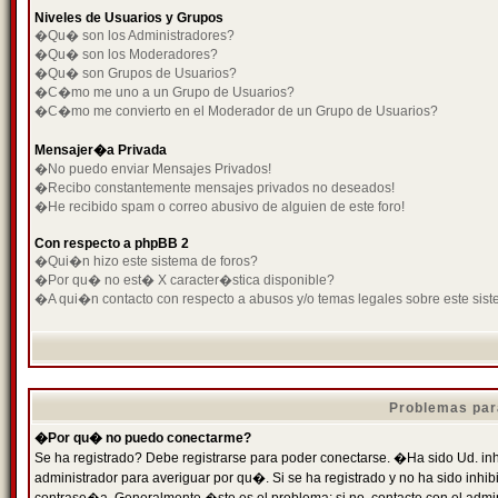
Niveles de Usuarios y Grupos
�Qu� son los Administradores?
�Qu� son los Moderadores?
�Qu� son Grupos de Usuarios?
�C�mo me uno a un Grupo de Usuarios?
�C�mo me convierto en el Moderador de un Grupo de Usuarios?
Mensajer�a Privada
�No puedo enviar Mensajes Privados!
�Recibo constantemente mensajes privados no deseados!
�He recibido spam o correo abusivo de alguien de este foro!
Con respecto a phpBB 2
�Qui�n hizo este sistema de foros?
�Por qu� no est� X caracter�stica disponible?
�A qui�n contacto con respecto a abusos y/o temas legales sobre este sist
Problemas par
�Por qu� no puedo conectarme?
Se ha registrado? Debe registrarse para poder conectarse. �Ha sido Ud. inh
administrador para averiguar por qu�. Si se ha registrado y no ha sido inh