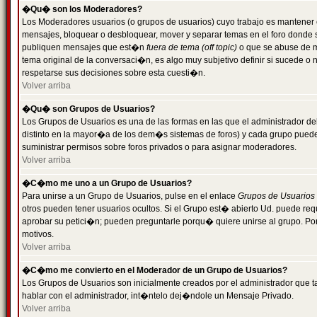
�Qu� son los Moderadores?
Los Moderadores usuarios (o grupos de usuarios) cuyo trabajo es mantener 
mensajes, bloquear o desbloquear, mover y separar temas en el foro donde
publiquen mensajes que est�n
fuera de tema (off topic)
o que se abuse de ma
tema original de la conversaci�n, es algo muy subjetivo definir si sucede 
respetarse sus decisiones sobre esta cuesti�n.
Volver arriba
�Qu� son Grupos de Usuarios?
Los Grupos de Usuarios es una de las formas en las que el administrador de
distinto en la mayor�a de los dem�s sistemas de foros) y cada grupo puede te
suministrar permisos sobre foros privados o para asignar moderadores.
Volver arriba
�C�mo me uno a un Grupo de Usuarios?
Para unirse a un Grupo de Usuarios, pulse en el enlace
Grupos de Usuarios
otros pueden tener usuarios ocultos. Si el Grupo est� abierto Ud. puede re
aprobar su petici�n; pueden preguntarle porqu� quiere unirse al grupo. Por
motivos.
Volver arriba
�C�mo me convierto en el Moderador de un Grupo de Usuarios?
Los Grupos de Usuarios son inicialmente creados por el administrador que
hablar con el administrador, int�ntelo dej�ndole un Mensaje Privado.
Volver arriba