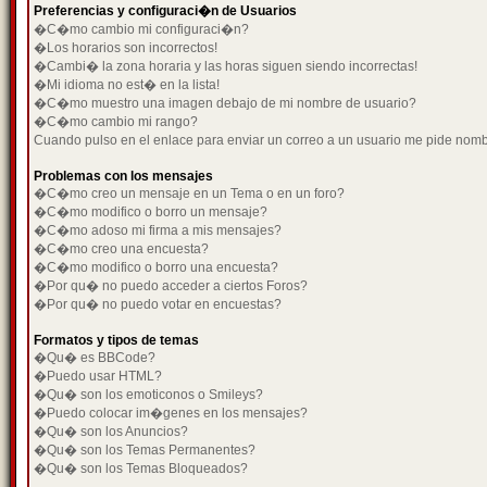
Preferencias y configuraci�n de Usuarios
�C�mo cambio mi configuraci�n?
�Los horarios son incorrectos!
�Cambi� la zona horaria y las horas siguen siendo incorrectas!
�Mi idioma no est� en la lista!
�C�mo muestro una imagen debajo de mi nombre de usuario?
�C�mo cambio mi rango?
Cuando pulso en el enlace para enviar un correo a un usuario me pide nom
Problemas con los mensajes
�C�mo creo un mensaje en un Tema o en un foro?
�C�mo modifico o borro un mensaje?
�C�mo adoso mi firma a mis mensajes?
�C�mo creo una encuesta?
�C�mo modifico o borro una encuesta?
�Por qu� no puedo acceder a ciertos Foros?
�Por qu� no puedo votar en encuestas?
Formatos y tipos de temas
�Qu� es BBCode?
�Puedo usar HTML?
�Qu� son los emoticonos o Smileys?
�Puedo colocar im�genes en los mensajes?
�Qu� son los Anuncios?
�Qu� son los Temas Permanentes?
�Qu� son los Temas Bloqueados?