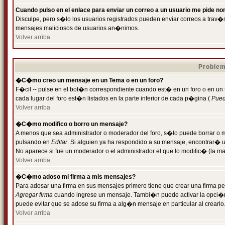
Cuando pulso en el enlace para enviar un correo a un usuario me pide n
Disculpe, pero s�lo los usuarios registrados pueden enviar correos a trav�s 
mensajes maliciosos de usuarios an�nimos.
Volver arriba
Problem
�C�mo creo un mensaje en un Tema o en un foro?
F�cil -- pulse en el bot�n correspondiente cuando est� en un foro o en un
cada lugar del foro est�n listados en la parte inferior de cada p�gina (
Puede
Volver arriba
�C�mo modifico o borro un mensaje?
A menos que sea administrador o moderador del foro, s�lo puede borrar o 
pulsando en
Editar
. Si alguien ya ha respondido a su mensaje, encontrar� 
No aparece si fue un moderador o el administrador el que lo modific� (la ma
Volver arriba
�C�mo adoso mi firma a mis mensajes?
Para adosar una firma en sus mensajes primero tiene que crear una firma pe
Agregar firma
cuando ingrese un mensaje. Tambi�n puede activar la opci�n 
puede evitar que se adose su firma a alg�n mensaje en particular al crearlo
Volver arriba