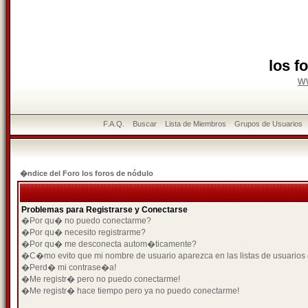
los f
w
F.A.Q.
Buscar
Lista de Miembros
Grupos de Usuarios
�ndice del Foro los foros de nódulo
Problemas para Registrarse y Conectarse
�Por qu� no puedo conectarme?
�Por qu� necesito registrarme?
�Por qu� me desconecta autom�ticamente?
�C�mo evito que mi nombre de usuario aparezca en las listas de usuarios
�Perd� mi contrase�a!
�Me registr� pero no puedo conectarme!
�Me registr� hace tiempo pero ya no puedo conectarme!