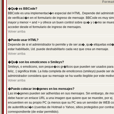
Format
�Qu� es BBCode?
BBCode es una implementaci�n especial del HTML. Depende del administrad
de verificaci�n en el formulario de ingreso de mensaje. BBCode es muy simila
mayor y menor < and > y ofrece un buen control sobre qu� y c�mo se mue
acceder desde el formulario de ingreso de mensajes.
Volver arriba
�Puedo usar HTML?
Depende de si el administrador lo permite y de ser as�, qu� etiquetas est�
estar habilitado, Ud. puede deshabilitarlo cada vez que crea un mensaje.
Volver arriba
�Qu� son los emoticonos o Smileys?
Smileys, o emoticons, son peque�os gr�ficos que pueden ser usados para 
feliz, :( significa triste. La lista completa de emoticonos (smileys) puede s
administrador considera que su mensaje se ha vuelto ilegible por este motivo
Volver arriba
�Puedo colocar im�genes en los mensajes?
Las im�genes pueden ser adheridas en sus mensajes. Sin embargo, de mome
debe hacer un enlace URL a una imagen que quiere que se muestre, por ej.
encuentren en su propio PC (a menos que su PC sea un servidor de WEB c
de autentificaci�n (cuentas de Hotmail o Yahoo, sitios protegidos por contr
correspondiente (de estar permitido).