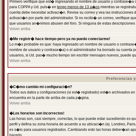
Primero verifique que est� ingresando el nombre de usuario y contrase�a cor
para COPPA y Ud. puls� en
tengo menos de 13 a�os
mientras se registrab
cuenta debe necesitar activaci�n. Revise su correo y vea las instrucciones d
activaci�n por parte del administrador. Si no recibi� un correo, verifique qu
que usuarios an�nimos abusen del foro. Si ninguna de estas descripciones c
Volver arriba
�Me registr� hace tiempo pero ya no puedo conectarme!
Lo m�s probable es que: haya ingresado un nombre de usuario o contrase�a
nombre de usuario y contrase�a) o el administrador ha borrado su cuenta p
usuarios, si Ud. pas� mucho tiempo sin escribir mensajes nuevos, puede qu
Volver arriba
Preferencias 
�C�mo cambio mi configuraci�n?
Todos sus datos y configuraciones (si est� registrado) est�n archivados en
encuentra en la parte de arriba de cada p�gina.
Volver arriba
�Los horarios son incorrectos!
Las horas son, casi siempre, correctas, lo que puede estar sucediendo es que
perfil y defina su zona horaria de acuerdo a su ubicaci�n (ej. Londres, Par
es s�lo para usuarios registrados. Cambiando esto las horas deber�an apar
hacerlo.