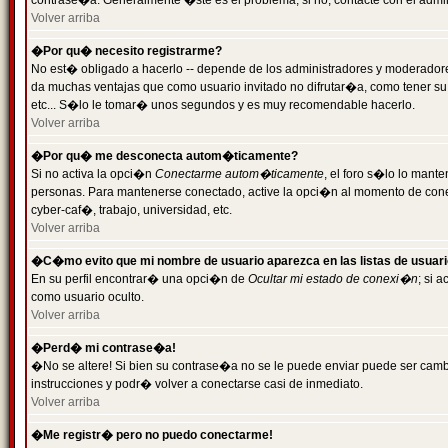
contrase�a. Generalmente �ste es el problema; si no, contacte con el admini
Volver arriba
�Por qu� necesito registrarme?
No est� obligado a hacerlo -- depende de los administradores y moderadores
da muchas ventajas que como usuario invitado no difrutar�a, como tener su
etc... S�lo le tomar� unos segundos y es muy recomendable hacerlo.
Volver arriba
�Por qu� me desconecta autom�ticamente?
Si no activa la opci�n
Conectarme autom�ticamente
, el foro s�lo lo mant
personas. Para mantenerse conectado, active la opci�n al momento de cone
cyber-caf�, trabajo, universidad, etc.
Volver arriba
�C�mo evito que mi nombre de usuario aparezca en las listas de usuar
En su perfil encontrar� una opci�n de
Ocultar mi estado de conexi�n
; si 
como usuario oculto.
Volver arriba
�Perd� mi contrase�a!
�No se altere! Si bien su contrase�a no se le puede enviar puede ser camb
instrucciones y podr� volver a conectarse casi de inmediato.
Volver arriba
�Me registr� pero no puedo conectarme!