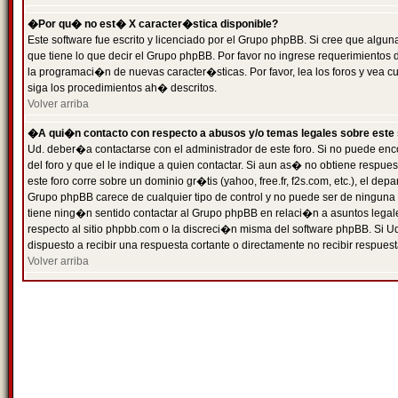
�Por qu� no est� X caracter�stica disponible?
Este software fue escrito y licenciado por el Grupo phpBB. Si cree que algun
que tiene lo que decir el Grupo phpBB. Por favor no ingrese requerimientos
la programaci�n de nuevas caracter�sticas. Por favor, lea los foros y vea c
siga los procedimientos ah� descritos.
Volver arriba
�A qui�n contacto con respecto a abusos y/o temas legales sobre este 
Ud. deber�a contactarse con el administrador de este foro. Si no puede enc
del foro y que el le indique a quien contactar. Si aun as� no obtiene resp
este foro corre sobre un dominio gr�tis (yahoo, free.fr, f2s.com, etc.), el d
Grupo phpBB carece de cualquier tipo de control y no puede ser de ninguna
tiene ning�n sentido contactar al Grupo phpBB en relaci�n a asuntos legal
respecto al sitio phpbb.com o la discreci�n misma del software phpBB. Si U
dispuesto a recibir una respuesta cortante o directamente no recibir respuest
Volver arriba