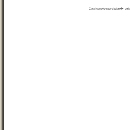
Canal
rss
servido por el
trujam�n
de la