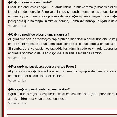
�C�mo creo una encuesta?
Crear una encuesta es f�cil -- cuando inicia un nuevo tema (o modifica el
formulario de mensaje. Si no ve esta opci�n probablemente las encuestas es
encuesta y por lo menos 2 opciones de votaci�n -- para agregar una opci�
[cero] para que no tenga l�mite de tiempo). Tambi�n habr� un l�mite de op
Volver arriba
�C�mo modifico o borro una encuesta?
Al igual que con los mensajes, s�lo puede modificar o borrar una encuesta 
en el primer mensaje de un tema, que siempre es el que tiene la encuesta as
Sin embargo, si ya existen votos, s�lo los administradores y moderadores pu
encuesta por medio de la edici�n de la misma a mitad de camino.
Volver arriba
�Por qu� no puedo acceder a ciertos Foros?
Algunos foros est�n limitados a ciertos usuarios o grupos de usuarios. Para 
un moderador o administrador del foro.
Volver arriba
�Por qu� no puedo votar en encuestas?
S�lo usuarios registrados pueden votar en las encuestas (para prevenir resu
autorizaci�n para votar en esa encuesta.
Volver arriba