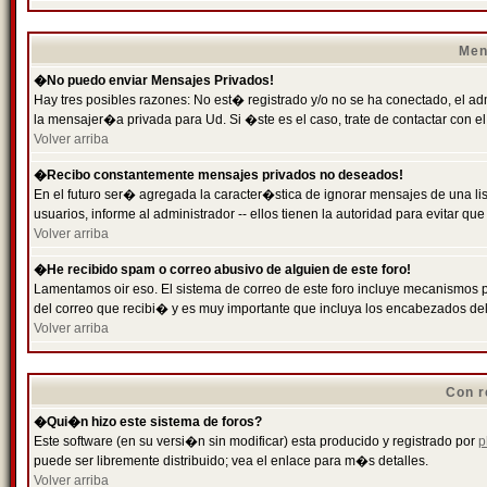
Men
�No puedo enviar Mensajes Privados!
Hay tres posibles razones: No est� registrado y/o no se ha conectado, el ad
la mensajer�a privada para Ud. Si �ste es el caso, trate de contactar con el
Volver arriba
�Recibo constantemente mensajes privados no deseados!
En el futuro ser� agregada la caracter�stica de ignorar mensajes de una l
usuarios, informe al administrador -- ellos tienen la autoridad para evitar 
Volver arriba
�He recibido spam o correo abusivo de alguien de este foro!
Lamentamos oir eso. El sistema de correo de este foro incluye mecanismos p
del correo que recibi� y es muy importante que incluya los encabezados de
Volver arriba
Con r
�Qui�n hizo este sistema de foros?
Este software (en su versi�n sin modificar) esta producido y registrado por
p
puede ser libremente distribuido; vea el enlace para m�s detalles.
Volver arriba