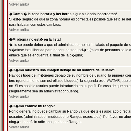
Volver arriba
�Cambi� la zona horaria y las horas siguen siendo incorrectas!
Si est� seguro de que la zona horaria es correcta es posible que esto se d
para trabajar con estos cambios.
Volver arriba
�Mi idioma no est� en la lista!
�sto se puede deber a que el administrador no ha instalado el paquete de s
si�ntase total libertad para hacer una traducci�n (miles de personas se lo
enlace que se encuentra al final de la p�gina)
Volver arriba
�C�mo muestro una imagen debajo de mi nombre de usuario?
Hay dos tipos de im�genes debajo de su nombre de usuario, la primera co
foro (generalmente son estrellas o bloques), la segunda es el AVATAR, que 
no. Si es posible usarlos puede introducirlo en su perfil. En caso de que no
(seguramente sea un administrador bueno).
Volver arriba
�C�mo cambio mi rango?
Por lo general no puede cambiar su Rango ya que �ste es asociado directame
usuarios (administrador, moderador o Rangos especiales). Por favor, no ab
ning�n beneficio adicional por tener Rangos.
Volver arriba