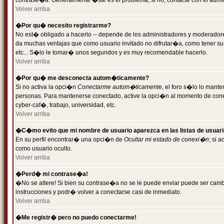
contrase�a. Generalmente �ste es el problema; si no, contacte con el admini
Volver arriba
�Por qu� necesito registrarme?
No est� obligado a hacerlo -- depende de los administradores y moderadores
da muchas ventajas que como usuario invitado no difrutar�a, como tener su
etc... S�lo le tomar� unos segundos y es muy recomendable hacerlo.
Volver arriba
�Por qu� me desconecta autom�ticamente?
Si no activa la opci�n
Conectarme autom�ticamente
, el foro s�lo lo mant
personas. Para mantenerse conectado, active la opci�n al momento de cone
cyber-caf�, trabajo, universidad, etc.
Volver arriba
�C�mo evito que mi nombre de usuario aparezca en las listas de usuar
En su perfil encontrar� una opci�n de
Ocultar mi estado de conexi�n
; si 
como usuario oculto.
Volver arriba
�Perd� mi contrase�a!
�No se altere! Si bien su contrase�a no se le puede enviar puede ser camb
instrucciones y podr� volver a conectarse casi de inmediato.
Volver arriba
�Me registr� pero no puedo conectarme!