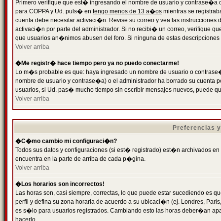
Primero verifique que est� ingresando el nombre de usuario y contrase�a cor
para COPPA y Ud. puls� en
tengo menos de 13 a�os
mientras se registrab
cuenta debe necesitar activaci�n. Revise su correo y vea las instrucciones d
activaci�n por parte del administrador. Si no recibi� un correo, verifique qu
que usuarios an�nimos abusen del foro. Si ninguna de estas descripciones c
Volver arriba
�Me registr� hace tiempo pero ya no puedo conectarme!
Lo m�s probable es que: haya ingresado un nombre de usuario o contrase�a
nombre de usuario y contrase�a) o el administrador ha borrado su cuenta p
usuarios, si Ud. pas� mucho tiempo sin escribir mensajes nuevos, puede qu
Volver arriba
Preferencias 
�C�mo cambio mi configuraci�n?
Todos sus datos y configuraciones (si est� registrado) est�n archivados en
encuentra en la parte de arriba de cada p�gina.
Volver arriba
�Los horarios son incorrectos!
Las horas son, casi siempre, correctas, lo que puede estar sucediendo es que
perfil y defina su zona horaria de acuerdo a su ubicaci�n (ej. Londres, Par
es s�lo para usuarios registrados. Cambiando esto las horas deber�an apar
hacerlo.