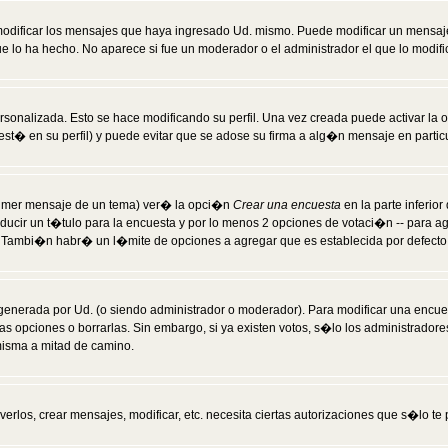
modificar los mensajes que haya ingresado Ud. mismo. Puede modificar un mensa
 lo ha hecho. No aparece si fue un moderador o el administrador el que lo modifi
rsonalizada. Esto se hace modificando su perfil. Una vez creada puede activar la
t� en su perfil) y puede evitar que se adose su firma a alg�n mensaje en particul
 primer mensaje de un tema) ver� la opci�n
Crear una encuesta
en la parte inferio
ducir un t�tulo para la encuesta y por lo menos 2 opciones de votaci�n -- para 
). Tambi�n habr� un l�mite de opciones a agregar que es establecida por defecto 
generada por Ud. (o siendo administrador o moderador). Para modificar una encues
as opciones o borrarlas. Sin embargo, si ya existen votos, s�lo los administrador
misma a mitad de camino.
verlos, crear mensajes, modificar, etc. necesita ciertas autorizaciones que s�lo t