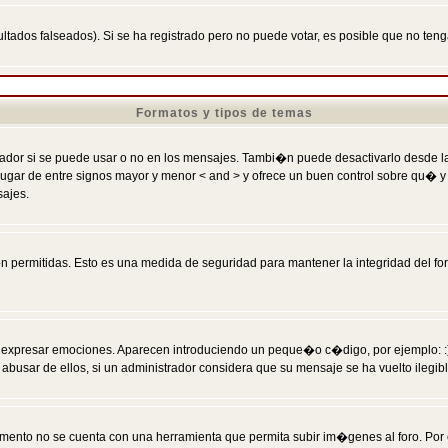
ltados falseados). Si se ha registrado pero no puede votar, es posible que no ten
Formatos y tipos de temas
r si se puede usar o no en los mensajes. Tambi�n puede desactivarlo desde la c
 ] en lugar de entre signos mayor y menor < and > y ofrece un buen control sobre
sajes.
 permitidas. Esto es una medida de seguridad para mantener la integridad del foro
esar emociones. Aparecen introduciendo un peque�o c�digo, por ejemplo: :) signifi
sar de ellos, si un administrador considera que su mensaje se ha vuelto ilegible 
nto no se cuenta con una herramienta que permita subir im�genes al foro. Por