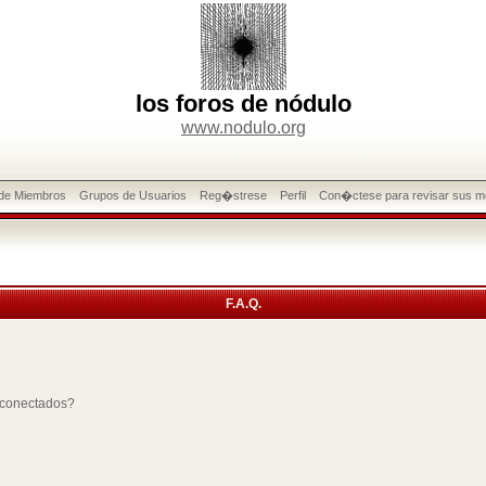
los foros de nódulo
www.nodulo.org
 de Miembros
Grupos de Usuarios
Reg�strese
Perfil
Con�ctese para revisar sus m
F.A.Q.
 conectados?