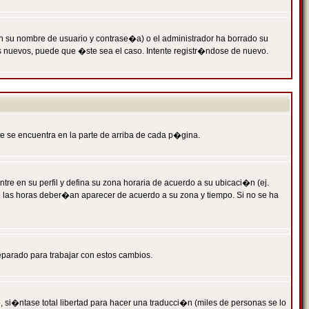
n su nombre de usuario y contrase�a) o el administrador ha borrado su
s nuevos, puede que �ste sea el caso. Intente registr�ndose de nuevo.
e se encuentra en la parte de arriba de cada p�gina.
tre en su perfil y defina su zona horaria de acuerdo a su ubicaci�n (ej.
o las horas deber�an aparecer de acuerdo a su zona y tiempo. Si no se ha
eparado para trabajar con estos cambios.
 si�ntase total libertad para hacer una traducci�n (miles de personas se lo