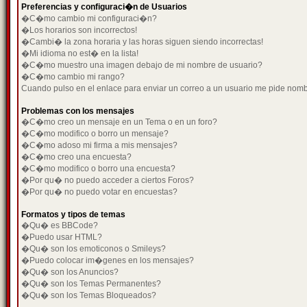
Preferencias y configuraci�n de Usuarios
�C�mo cambio mi configuraci�n?
�Los horarios son incorrectos!
�Cambi� la zona horaria y las horas siguen siendo incorrectas!
�Mi idioma no est� en la lista!
�C�mo muestro una imagen debajo de mi nombre de usuario?
�C�mo cambio mi rango?
Cuando pulso en el enlace para enviar un correo a un usuario me pide nom
Problemas con los mensajes
�C�mo creo un mensaje en un Tema o en un foro?
�C�mo modifico o borro un mensaje?
�C�mo adoso mi firma a mis mensajes?
�C�mo creo una encuesta?
�C�mo modifico o borro una encuesta?
�Por qu� no puedo acceder a ciertos Foros?
�Por qu� no puedo votar en encuestas?
Formatos y tipos de temas
�Qu� es BBCode?
�Puedo usar HTML?
�Qu� son los emoticonos o Smileys?
�Puedo colocar im�genes en los mensajes?
�Qu� son los Anuncios?
�Qu� son los Temas Permanentes?
�Qu� son los Temas Bloqueados?