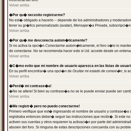
incorrecta del foro.
Volver arriba
�Por qu� necesito registrarme?
No est� obligado a hacerlo -- depende de los administradores y moderadores
tener su gr�fico personalizado (avatar), Mensajer�a Privada, subscripci�n
Volver arriba
�Por qu� me desconecta autom�ticamente?
Si no activa la opci�n
Conectarme autom�ticamente
, el foro s�lo lo man
de conectarse. No se recomienda hacer esto si Ud. accede desde un ordenador
Volver arriba
�C�mo evito que mi nombre de usuario aparezca en las listas de usuar
En su perfil encontrar� una opci�n de
Ocultar mi estado de conexi�n
; si 
Volver arriba
�Perd� mi contrase�a!
�No se altere! Si bien su contrase�a no se le puede enviar puede ser camb
Volver arriba
�Me registr� pero no puedo conectarme!
Primero verifique que est� ingresando el nombre de usuario y contrase�a co
registraba entonces deber� seguir las instrucciones que recibi�. Si este no
activen sus cuentas y otros requieren la activaci�n por parte del administra
abusen del foro. Si ninguna de estas descripciones concuerda con su problem