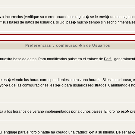
incorrectos (verifique su correo, cuando se registr� se le envi� un mensaje co
n" sus bases de datos de usuarios, si Ud. pas� mucho tiempo sin escribir mensaje
Preferencias y configuraci�n de Usuarios
 nuestra base de datos. Para modificarlos pulse en el enlace de
Perfil
, generalment
 est� viendo las horas correspondientes a otra zona horaria. Si este es el caso, en
mayor�a de las configuraciones, es s�lo para usuarios registrados. Cambiando est
eba a los horarios de verano implementados por algunos paises. El foro no est� pr
u lenguaje para el foro o nadie ha creado una traducci�n a su idioma. De ser as�,