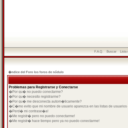
F.A.Q.
Buscar
Lista
�ndice del Foro los foros de nódulo
Problemas para Registrarse y Conectarse
�Por qu� no puedo conectarme?
�Por qu� necesito registrarme?
�Por qu� me desconecta autom�ticamente?
�C�mo evito que mi nombre de usuario aparezca en las listas de usuarios
�Perd� mi contrase�a!
�Me registr� pero no puedo conectarme!
�Me registr� hace tiempo pero ya no puedo conectarme!