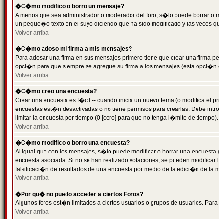
�C�mo modifico o borro un mensaje?
A menos que sea administrador o moderador del foro, s�lo puede borrar o 
un peque�o texto en el suyo diciendo que ha sido modificado y las veces que
Volver arriba
�C�mo adoso mi firma a mis mensajes?
Para adosar una firma en sus mensajes primero tiene que crear una firma pe
opci�n para que siempre se agregue su firma a los mensajes (esta opci�n es
Volver arriba
�C�mo creo una encuesta?
Crear una encuesta es f�cil -- cuando inicia un nuevo tema (o modifica el
encuestas est�n desactivadas o no tiene permisos para crearlas. Debe intro
limitar la encuesta por tiempo (0 [cero] para que no tenga l�mite de tiempo
Volver arriba
�C�mo modifico o borro una encuesta?
Al igual que con los mensajes, s�lo puede modificar o borrar una encuesta 
encuesta asociada. Si no se han realizado votaciones, se pueden modificar l
falsificaci�n de resultados de una encuesta por medio de la edici�n de la 
Volver arriba
�Por qu� no puedo acceder a ciertos Foros?
Algunos foros est�n limitados a ciertos usuarios o grupos de usuarios. Para 
Volver arriba