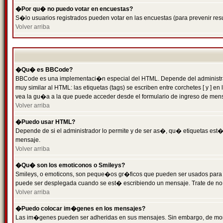
�Por qu� no puedo votar en encuestas?
S�lo usuarios registrados pueden votar en las encuestas (para prevenir resu
Volver arriba
�Qu� es BBCode?
BBCode es una implementaci�n especial del HTML. Depende del administrado
muy similar al HTML: las etiquetas (tags) se escriben entre corchetes [ y
vea la gu�a a la que puede acceder desde el formulario de ingreso de men
Volver arriba
�Puedo usar HTML?
Depende de si el administrador lo permite y de ser as�, qu� etiquetas est�n
mensaje.
Volver arriba
�Qu� son los emoticonos o Smileys?
Smileys, o emoticons, son peque�os gr�ficos que pueden ser usados para expr
puede ser desplegada cuando se est� escribiendo un mensaje. Trate de no abu
Volver arriba
�Puedo colocar im�genes en los mensajes?
Las im�genes pueden ser adheridas en sus mensajes. Sin embargo, de mome