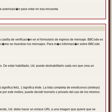
ga autorizaci�n para votar en esa encuesta.
asilla de verificaci�n en el formulario de ingreso de mensaje. BBCode es
 qu� y c�mo se muestran los mensajes. Para m�s informaci�n sobre BBCode
. De estar habilitado, Ud. puede deshabilitarlo cada vez que crea un
ca feliz, :( significa triste. La lista completa de emoticonos (smileys)
por este motivo, puede decidir borrarlo o privarlo del uso de los mismos.
 ende, Ud. debe hacer un enlace URL a una imagen que quiere que se