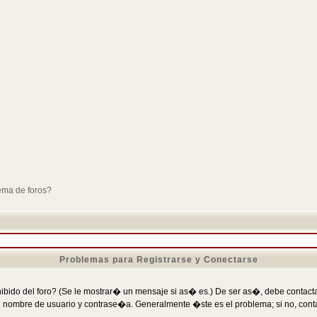
ema de foros?
Problemas para Registrarse y Conectarse
ibido del foro? (Se le mostrar� un mensaje si as� es.) De ser as�, debe contactar
 nombre de usuario y contrase�a. Generalmente �ste es el problema; si no, conta