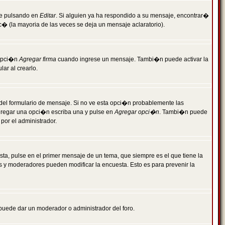
je pulsando en
Editar
. Si alguien ya ha respondido a su mensaje, encontrar�
c� (la mayoria de las veces se deja un mensaje aclaratorio).
 opci�n
Agregar firma
cuando ingrese un mensaje. Tambi�n puede activar la
ar al crearlo.
r del formulario de mensaje. Si no ve esta opci�n probablemente las
agregar una opci�n escriba una y pulse en
Agregar opci�n
. Tambi�n puede
por el administrador.
ta, pulse en el primer mensaje de un tema, que siempre es el que tiene la
es y moderadores pueden modificar la encuesta. Esto es para prevenir la
e puede dar un moderador o administrador del foro.