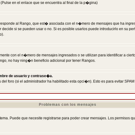
Pulse en el enlace que se encuentra al final de la p�gina)
responde al Rango, que est� asociada con el n�mero de mensajes que ha ingresado
ecide si se pueden usar o no. Si es posible usarlos puede introducirlo en su perf
o).
nte con el n�mero de mensajes ingresados o se utilizan para identificar a cierto
ngo, no hay ning�n beneficio adicional por tener Rangos.
ombre de usuario y contrase�a.
 del foro (si el administrador ha habilitado esta opci�n). Esto es para evitar S
Problemas con los mensajes
ema. Puede que necesite registrarse para poder crear mensajes. Los permisos que t