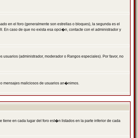
 en el foro (generalmente son estrellas o bloques), la segunda es el
il. En caso de que no exista esa opci�n, contacte con el administrador y
s usuarios (administrador, moderador o Rangos especiales). Por favor, no
PAM o mensajes maliciosos de usuarios an�nimos.
iene en cada lugar del foro est�n listados en la parte inferior de cada