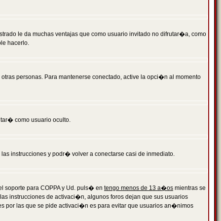
istrado le da muchas ventajas que como usuario invitado no difrutar�a, como
le hacerlo.
r otras personas. Para mantenerse conectado, active la opci�n al momento
ntar� como usuario oculto.
a las instrucciones y podr� volver a conectarse casi de inmediato.
o el soporte para COPPA y Ud. puls� en
tengo menos de 13 a�os
mientras se
 las instrucciones de activaci�n, algunos foros dejan que sus usuarios
ones por las que se pide activaci�n es para evitar que usuarios an�nimos