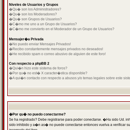
Niveles de Usuarios y Grupos
�Qu� son los Administradores?
�Qu� son los Moderadores?
�Qu� son Grupos de Usuarios?
�C�mo me uno a un Grupo de Usuarios?
�C�mo me convierto en el Moderador de un Grupo de Usuarios?
Mensajer�a Privada
�No puedo enviar Mensajes Privados!
�Recibo constantemente mensajes privados no deseados!
�He recibido spam o correo abusivo de alguien de este foro!
Con respecto a phpBB 2
�Qui�n hizo este sistema de foros?
�Por qu� no est� X caracter�stica disponible?
�A qui�n contacto con respecto a abusos y/o temas legales sobre este sist
�Por qu� no puedo conectarme?
Se ha registrado? Debe registrarse para poder conectarse. �Ha sido Ud. inh
sido inhibido y a�n as� no puede conectarse entonces vuelva a verificar su