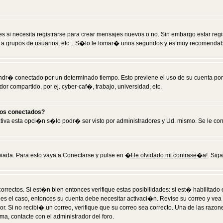
 si necesita registrarse para crear mensajes nuevos o no. Sin embargo estar reg
 a grupos de usuarios, etc... S�lo le tomar� unos segundos y es muy recomendab
tendr� conectado por un determinado tiempo. Esto previene el uso de su cuenta po
 compartido, por ej. cyber-caf�, trabajo, universidad, etc.
ios conectados?
activa esta opci�n s�lo podr� ser visto por administradores y Ud. mismo. Se le co
iada. Para esto vaya a Conectarse y pulse en
�He olvidado mi contrase�a!
. Sig
rrectos. Si est�n bien entonces verifique estas posibilidades: si est� habilitad
 es el caso, entonces su cuenta debe necesitar activaci�n. Revise su correo y vea
dor. Si no recibi� un correo, verifique que su correo sea correcto. Una de las raz
a, contacte con el administrador del foro.