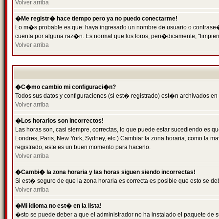
Volver arriba
�Me registr� hace tiempo pero ya no puedo conectarme!
Lo m�s probable es que: haya ingresado un nombre de usuario o contrase�a 
cuenta por alguna raz�n. Es normal que los foros, peri�dicamente, "limpie
Volver arriba
�C�mo cambio mi configuraci�n?
Todos sus datos y configuraciones (si est� registrado) est�n archivados en
Volver arriba
�Los horarios son incorrectos!
Las horas son, casi siempre, correctas, lo que puede estar sucediendo es que
Londres, Paris, New York, Sydney, etc.) Cambiar la zona horaria, como la 
registrado, este es un buen momento para hacerlo.
Volver arriba
�Cambi� la zona horaria y las horas siguen siendo incorrectas!
Si est� seguro de que la zona horaria es correcta es posible que esto se d
Volver arriba
�Mi idioma no est� en la lista!
�sto se puede deber a que el administrador no ha instalado el paquete de s