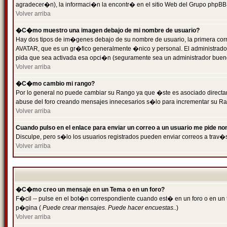
agradecer�n), la informaci�n la encontr� en el sitio Web del Grupo phpBB (
Volver arriba
�C�mo muestro una imagen debajo de mi nombre de usuario?
Hay dos tipos de im�genes debajo de su nombre de usuario, la primera cor
AVATAR, que es un gr�fico generalmente �nico y personal. El administrador d
pida que sea activada esa opci�n (seguramente sea un administrador buen
Volver arriba
�C�mo cambio mi rango?
Por lo general no puede cambiar su Rango ya que �ste es asociado directame
abuse del foro creando mensajes innecesarios s�lo para incrementar su Ra
Volver arriba
Cuando pulso en el enlace para enviar un correo a un usuario me pide n
Disculpe, pero s�lo los usuarios registrados pueden enviar correos a trav�s
Volver arriba
�C�mo creo un mensaje en un Tema o en un foro?
F�cil -- pulse en el bot�n correspondiente cuando est� en un foro o en un t
p�gina (
Puede crear mensajes. Puede hacer encuestas..
)
Volver arriba