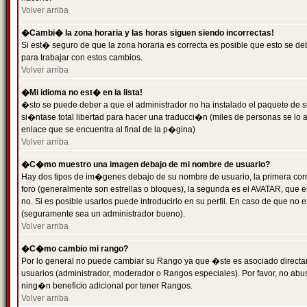
Volver arriba
�Cambi� la zona horaria y las horas siguen siendo incorrectas!
Si est� seguro de que la zona horaria es correcta es posible que esto se d
para trabajar con estos cambios.
Volver arriba
�Mi idioma no est� en la lista!
�sto se puede deber a que el administrador no ha instalado el paquete de s
si�ntase total libertad para hacer una traducci�n (miles de personas se lo
enlace que se encuentra al final de la p�gina)
Volver arriba
�C�mo muestro una imagen debajo de mi nombre de usuario?
Hay dos tipos de im�genes debajo de su nombre de usuario, la primera co
foro (generalmente son estrellas o bloques), la segunda es el AVATAR, que 
no. Si es posible usarlos puede introducirlo en su perfil. En caso de que no
(seguramente sea un administrador bueno).
Volver arriba
�C�mo cambio mi rango?
Por lo general no puede cambiar su Rango ya que �ste es asociado directame
usuarios (administrador, moderador o Rangos especiales). Por favor, no ab
ning�n beneficio adicional por tener Rangos.
Volver arriba