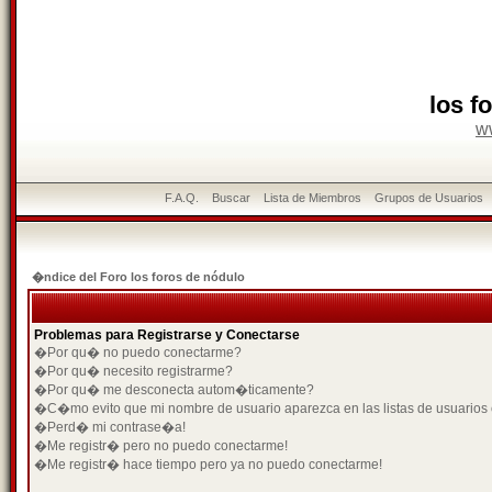
los f
w
F.A.Q.
Buscar
Lista de Miembros
Grupos de Usuarios
�ndice del Foro los foros de nódulo
Problemas para Registrarse y Conectarse
�Por qu� no puedo conectarme?
�Por qu� necesito registrarme?
�Por qu� me desconecta autom�ticamente?
�C�mo evito que mi nombre de usuario aparezca en las listas de usuarios
�Perd� mi contrase�a!
�Me registr� pero no puedo conectarme!
�Me registr� hace tiempo pero ya no puedo conectarme!