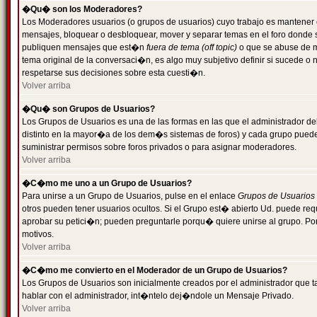
�Qu� son los Moderadores?
Los Moderadores usuarios (o grupos de usuarios) cuyo trabajo es mantener 
mensajes, bloquear o desbloquear, mover y separar temas en el foro donde
publiquen mensajes que est�n
fuera de tema (off topic)
o que se abuse de ma
tema original de la conversaci�n, es algo muy subjetivo definir si sucede 
respetarse sus decisiones sobre esta cuesti�n.
Volver arriba
�Qu� son Grupos de Usuarios?
Los Grupos de Usuarios es una de las formas en las que el administrador de
distinto en la mayor�a de los dem�s sistemas de foros) y cada grupo puede te
suministrar permisos sobre foros privados o para asignar moderadores.
Volver arriba
�C�mo me uno a un Grupo de Usuarios?
Para unirse a un Grupo de Usuarios, pulse en el enlace
Grupos de Usuarios
otros pueden tener usuarios ocultos. Si el Grupo est� abierto Ud. puede re
aprobar su petici�n; pueden preguntarle porqu� quiere unirse al grupo. Por
motivos.
Volver arriba
�C�mo me convierto en el Moderador de un Grupo de Usuarios?
Los Grupos de Usuarios son inicialmente creados por el administrador que
hablar con el administrador, int�ntelo dej�ndole un Mensaje Privado.
Volver arriba