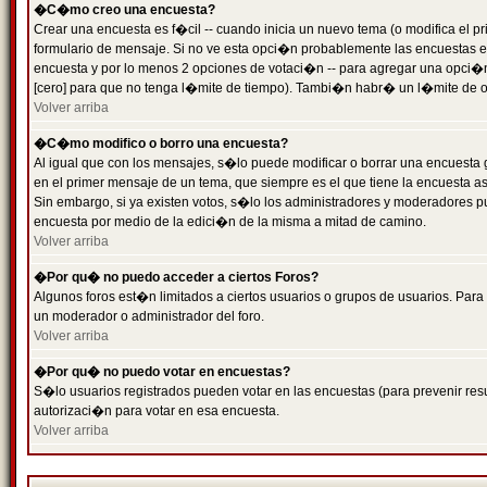
�C�mo creo una encuesta?
Crear una encuesta es f�cil -- cuando inicia un nuevo tema (o modifica el
formulario de mensaje. Si no ve esta opci�n probablemente las encuestas es
encuesta y por lo menos 2 opciones de votaci�n -- para agregar una opci�
[cero] para que no tenga l�mite de tiempo). Tambi�n habr� un l�mite de op
Volver arriba
�C�mo modifico o borro una encuesta?
Al igual que con los mensajes, s�lo puede modificar o borrar una encuesta 
en el primer mensaje de un tema, que siempre es el que tiene la encuesta as
Sin embargo, si ya existen votos, s�lo los administradores y moderadores pu
encuesta por medio de la edici�n de la misma a mitad de camino.
Volver arriba
�Por qu� no puedo acceder a ciertos Foros?
Algunos foros est�n limitados a ciertos usuarios o grupos de usuarios. Para 
un moderador o administrador del foro.
Volver arriba
�Por qu� no puedo votar en encuestas?
S�lo usuarios registrados pueden votar en las encuestas (para prevenir resu
autorizaci�n para votar en esa encuesta.
Volver arriba