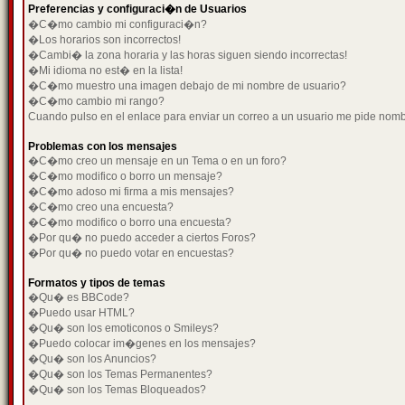
Preferencias y configuraci�n de Usuarios
�C�mo cambio mi configuraci�n?
�Los horarios son incorrectos!
�Cambi� la zona horaria y las horas siguen siendo incorrectas!
�Mi idioma no est� en la lista!
�C�mo muestro una imagen debajo de mi nombre de usuario?
�C�mo cambio mi rango?
Cuando pulso en el enlace para enviar un correo a un usuario me pide nom
Problemas con los mensajes
�C�mo creo un mensaje en un Tema o en un foro?
�C�mo modifico o borro un mensaje?
�C�mo adoso mi firma a mis mensajes?
�C�mo creo una encuesta?
�C�mo modifico o borro una encuesta?
�Por qu� no puedo acceder a ciertos Foros?
�Por qu� no puedo votar en encuestas?
Formatos y tipos de temas
�Qu� es BBCode?
�Puedo usar HTML?
�Qu� son los emoticonos o Smileys?
�Puedo colocar im�genes en los mensajes?
�Qu� son los Anuncios?
�Qu� son los Temas Permanentes?
�Qu� son los Temas Bloqueados?