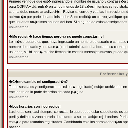
Primero verifique que est� ingresando el nombre de usuario y contrase�a cor
para COPPA y Ud. puls� en
tengo menos de 13 a�os
mientras se registrab
cuenta debe necesitar activaci�n. Revise su correo y vea las instrucciones d
activaci�n por parte del administrador. Si no recibi� un correo, verifique qu
que usuarios an�nimos abusen del foro. Si ninguna de estas descripciones c
Volver arriba
�Me registr� hace tiempo pero ya no puedo conectarme!
Lo m�s probable es que: haya ingresado un nombre de usuario o contrase�a
nombre de usuario y contrase�a) o el administrador ha borrado su cuenta p
usuarios, si Ud. pas� mucho tiempo sin escribir mensajes nuevos, puede qu
Volver arriba
Preferencias 
�C�mo cambio mi configuraci�n?
Todos sus datos y configuraciones (si est� registrado) est�n archivados en
encuentra en la parte de arriba de cada p�gina.
Volver arriba
�Los horarios son incorrectos!
Las horas son, casi siempre, correctas, lo que puede estar sucediendo es que
perfil y defina su zona horaria de acuerdo a su ubicaci�n (ej. Londres, Par
es s�lo para usuarios registrados. Cambiando esto las horas deber�an apar
hacerlo.