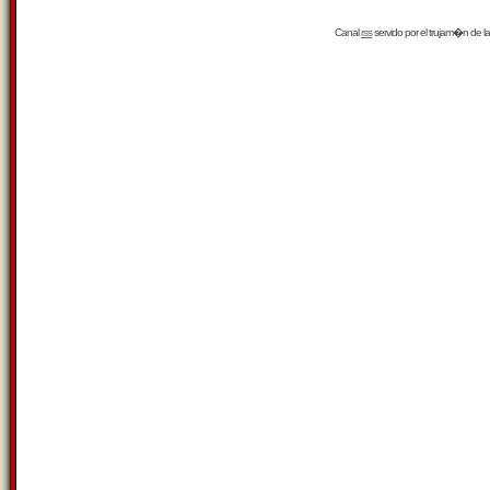
Canal
rss
servido por el
trujam�n
de la