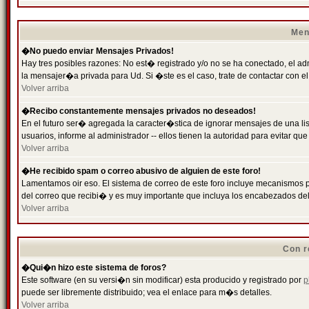
Men
�No puedo enviar Mensajes Privados!
Hay tres posibles razones: No est� registrado y/o no se ha conectado, el ad
la mensajer�a privada para Ud. Si �ste es el caso, trate de contactar con el
Volver arriba
�Recibo constantemente mensajes privados no deseados!
En el futuro ser� agregada la caracter�stica de ignorar mensajes de una l
usuarios, informe al administrador -- ellos tienen la autoridad para evitar 
Volver arriba
�He recibido spam o correo abusivo de alguien de este foro!
Lamentamos oir eso. El sistema de correo de este foro incluye mecanismos p
del correo que recibi� y es muy importante que incluya los encabezados de
Volver arriba
Con r
�Qui�n hizo este sistema de foros?
Este software (en su versi�n sin modificar) esta producido y registrado por
p
puede ser libremente distribuido; vea el enlace para m�s detalles.
Volver arriba