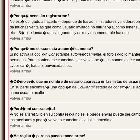
contrase�a. Generalmente �ste es el problema; si no, contacte con el admini
Volver arriba
�Por qu� necesito registrarme?
No est� obligado a hacerlo -- depende de los administradores y moderadores
da muchas ventajas que como usuario invitado no difrutar�a, como tener su
etc... S�lo le tomar� unos segundos y es muy recomendable hacerlo.
Volver arriba
�Por qu� me desconecta autom�ticamente?
Si no activa la opci�n
Conectarme autom�ticamente
, el foro s�lo lo mant
personas. Para mantenerse conectado, active la opci�n al momento de cone
cyber-caf�, trabajo, universidad, etc.
Volver arriba
�C�mo evito que mi nombre de usuario aparezca en las listas de usuar
En su perfil encontrar� una opci�n de
Ocultar mi estado de conexi�n
; si 
como usuario oculto.
Volver arriba
�Perd� mi contrase�a!
�No se altere! Si bien su contrase�a no se le puede enviar puede ser camb
instrucciones y podr� volver a conectarse casi de inmediato.
Volver arriba
�Me registr� pero no puedo conectarme!