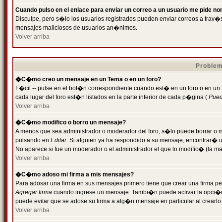
Cuando pulso en el enlace para enviar un correo a un usuario me pide n
Disculpe, pero s�lo los usuarios registrados pueden enviar correos a trav�s 
mensajes maliciosos de usuarios an�nimos.
Volver arriba
Problem
�C�mo creo un mensaje en un Tema o en un foro?
F�cil -- pulse en el bot�n correspondiente cuando est� en un foro o en un
cada lugar del foro est�n listados en la parte inferior de cada p�gina (
Puede
Volver arriba
�C�mo modifico o borro un mensaje?
A menos que sea administrador o moderador del foro, s�lo puede borrar o 
pulsando en
Editar
. Si alguien ya ha respondido a su mensaje, encontrar� 
No aparece si fue un moderador o el administrador el que lo modific� (la ma
Volver arriba
�C�mo adoso mi firma a mis mensajes?
Para adosar una firma en sus mensajes primero tiene que crear una firma pe
Agregar firma
cuando ingrese un mensaje. Tambi�n puede activar la opci�n 
puede evitar que se adose su firma a alg�n mensaje en particular al crearlo
Volver arriba