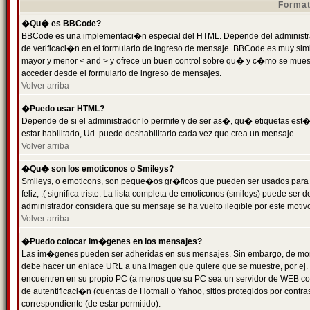
Format
�Qu� es BBCode?
BBCode es una implementaci�n especial del HTML. Depende del administrad
de verificaci�n en el formulario de ingreso de mensaje. BBCode es muy simila
mayor y menor < and > y ofrece un buen control sobre qu� y c�mo se mue
acceder desde el formulario de ingreso de mensajes.
Volver arriba
�Puedo usar HTML?
Depende de si el administrador lo permite y de ser as�, qu� etiquetas est�
estar habilitado, Ud. puede deshabilitarlo cada vez que crea un mensaje.
Volver arriba
�Qu� son los emoticonos o Smileys?
Smileys, o emoticons, son peque�os gr�ficos que pueden ser usados para 
feliz, :( significa triste. La lista completa de emoticonos (smileys) puede s
administrador considera que su mensaje se ha vuelto ilegible por este motivo
Volver arriba
�Puedo colocar im�genes en los mensajes?
Las im�genes pueden ser adheridas en sus mensajes. Sin embargo, de mome
debe hacer un enlace URL a una imagen que quiere que se muestre, por ej.
encuentren en su propio PC (a menos que su PC sea un servidor de WEB c
de autentificaci�n (cuentas de Hotmail o Yahoo, sitios protegidos por contr
correspondiente (de estar permitido).