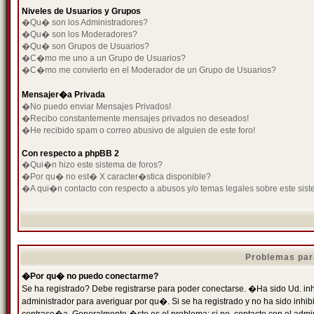
Niveles de Usuarios y Grupos
�Qu� son los Administradores?
�Qu� son los Moderadores?
�Qu� son Grupos de Usuarios?
�C�mo me uno a un Grupo de Usuarios?
�C�mo me convierto en el Moderador de un Grupo de Usuarios?
Mensajer�a Privada
�No puedo enviar Mensajes Privados!
�Recibo constantemente mensajes privados no deseados!
�He recibido spam o correo abusivo de alguien de este foro!
Con respecto a phpBB 2
�Qui�n hizo este sistema de foros?
�Por qu� no est� X caracter�stica disponible?
�A qui�n contacto con respecto a abusos y/o temas legales sobre este sist
Problemas par
�Por qu� no puedo conectarme?
Se ha registrado? Debe registrarse para poder conectarse. �Ha sido Ud. inh
administrador para averiguar por qu�. Si se ha registrado y no ha sido inh