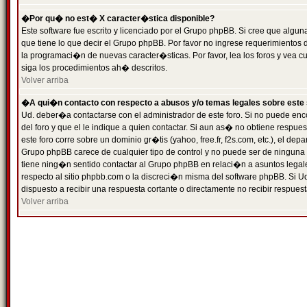
�Por qu� no est� X caracter�stica disponible?
Este software fue escrito y licenciado por el Grupo phpBB. Si cree que algun
que tiene lo que decir el Grupo phpBB. Por favor no ingrese requerimientos
la programaci�n de nuevas caracter�sticas. Por favor, lea los foros y vea c
siga los procedimientos ah� descritos.
Volver arriba
�A qui�n contacto con respecto a abusos y/o temas legales sobre este 
Ud. deber�a contactarse con el administrador de este foro. Si no puede enc
del foro y que el le indique a quien contactar. Si aun as� no obtiene resp
este foro corre sobre un dominio gr�tis (yahoo, free.fr, f2s.com, etc.), el d
Grupo phpBB carece de cualquier tipo de control y no puede ser de ninguna
tiene ning�n sentido contactar al Grupo phpBB en relaci�n a asuntos legal
respecto al sitio phpbb.com o la discreci�n misma del software phpBB. Si U
dispuesto a recibir una respuesta cortante o directamente no recibir respuest
Volver arriba