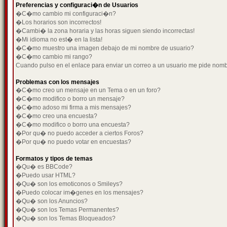
Preferencias y configuraci�n de Usuarios
�C�mo cambio mi configuraci�n?
�Los horarios son incorrectos!
�Cambi� la zona horaria y las horas siguen siendo incorrectas!
�Mi idioma no est� en la lista!
�C�mo muestro una imagen debajo de mi nombre de usuario?
�C�mo cambio mi rango?
Cuando pulso en el enlace para enviar un correo a un usuario me pide nom
Problemas con los mensajes
�C�mo creo un mensaje en un Tema o en un foro?
�C�mo modifico o borro un mensaje?
�C�mo adoso mi firma a mis mensajes?
�C�mo creo una encuesta?
�C�mo modifico o borro una encuesta?
�Por qu� no puedo acceder a ciertos Foros?
�Por qu� no puedo votar en encuestas?
Formatos y tipos de temas
�Qu� es BBCode?
�Puedo usar HTML?
�Qu� son los emoticonos o Smileys?
�Puedo colocar im�genes en los mensajes?
�Qu� son los Anuncios?
�Qu� son los Temas Permanentes?
�Qu� son los Temas Bloqueados?