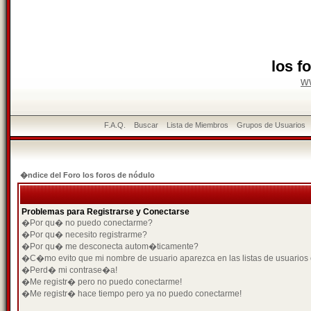
los f
w
F.A.Q.
Buscar
Lista de Miembros
Grupos de Usuarios
�ndice del Foro los foros de nódulo
Problemas para Registrarse y Conectarse
�Por qu� no puedo conectarme?
�Por qu� necesito registrarme?
�Por qu� me desconecta autom�ticamente?
�C�mo evito que mi nombre de usuario aparezca en las listas de usuarios
�Perd� mi contrase�a!
�Me registr� pero no puedo conectarme!
�Me registr� hace tiempo pero ya no puedo conectarme!