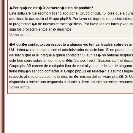
�Por qu� no est� X caracter�stica disponible?
Este software fue escrito y licenciado por el Grupo phpBB. Si cree que algun
que tiene lo que decir el Grupo phpBB. Por favor no ingrese requerimientos
la programaci�n de nuevas caracter�sticas. Por favor, lea los foros y vea c
siga los procedimientos ah� descritos.
Volver arriba
�A qui�n contacto con respecto a abusos y/o temas legales sobre este 
Ud. deber�a contactarse con el administrador de este foro. Si no puede enc
del foro y que el le indique a quien contactar. Si aun as� no obtiene resp
este foro corre sobre un dominio gr�tis (yahoo, free.fr, f2s.com, etc.), el d
Grupo phpBB carece de cualquier tipo de control y no puede ser de ninguna
tiene ning�n sentido contactar al Grupo phpBB en relaci�n a asuntos legal
respecto al sitio phpbb.com o la discreci�n misma del software phpBB. Si U
dispuesto a recibir una respuesta cortante o directamente no recibir respuest
Volver arriba