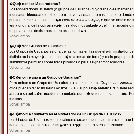
�Qu� son los Moderadores?
Los Moderadores usuarios (o grupos de usuarios) cuyo trabajo es mantener 
mensajes, bloquear o desbloquear, mover y separar temas en el foro donde
publiquen mensajes que est�n
fuera de tema (off topic)
o que se abuse de ma
tema original de la conversaci�n, es algo muy subjetivo definir si sucede 
respetarse sus decisiones sobre esta cuesti�n.
Volver arriba
�Qu� son Grupos de Usuarios?
Los Grupos de Usuarios es una de las formas en las que el administrador de
distinto en la mayor�a de los dem�s sistemas de foros) y cada grupo puede te
suministrar permisos sobre foros privados o para asignar moderadores.
Volver arriba
�C�mo me uno a un Grupo de Usuarios?
Para unirse a un Grupo de Usuarios, pulse en el enlace
Grupos de Usuarios
otros pueden tener usuarios ocultos. Si el Grupo est� abierto Ud. puede re
aprobar su petici�n; pueden preguntarle porqu� quiere unirse al grupo. Por
motivos.
Volver arriba
�C�mo me convierto en el Moderador de un Grupo de Usuarios?
Los Grupos de Usuarios son inicialmente creados por el administrador que
hablar con el administrador, int�ntelo dej�ndole un Mensaje Privado.
Volver arriba