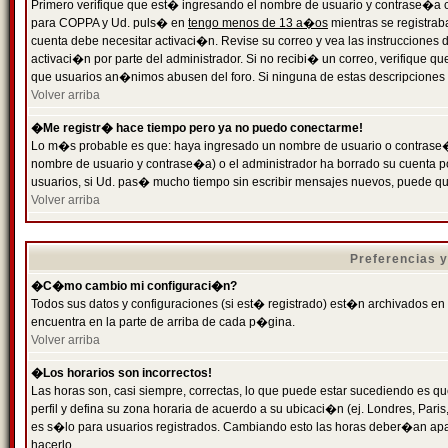
Primero verifique que est� ingresando el nombre de usuario y contrase�a cor
para COPPA y Ud. puls� en
tengo menos de 13 a�os
mientras se registrab
cuenta debe necesitar activaci�n. Revise su correo y vea las instrucciones d
activaci�n por parte del administrador. Si no recibi� un correo, verifique qu
que usuarios an�nimos abusen del foro. Si ninguna de estas descripciones c
Volver arriba
�Me registr� hace tiempo pero ya no puedo conectarme!
Lo m�s probable es que: haya ingresado un nombre de usuario o contrase�a
nombre de usuario y contrase�a) o el administrador ha borrado su cuenta p
usuarios, si Ud. pas� mucho tiempo sin escribir mensajes nuevos, puede qu
Volver arriba
Preferencias 
�C�mo cambio mi configuraci�n?
Todos sus datos y configuraciones (si est� registrado) est�n archivados en
encuentra en la parte de arriba de cada p�gina.
Volver arriba
�Los horarios son incorrectos!
Las horas son, casi siempre, correctas, lo que puede estar sucediendo es que
perfil y defina su zona horaria de acuerdo a su ubicaci�n (ej. Londres, Par
es s�lo para usuarios registrados. Cambiando esto las horas deber�an apar
hacerlo.