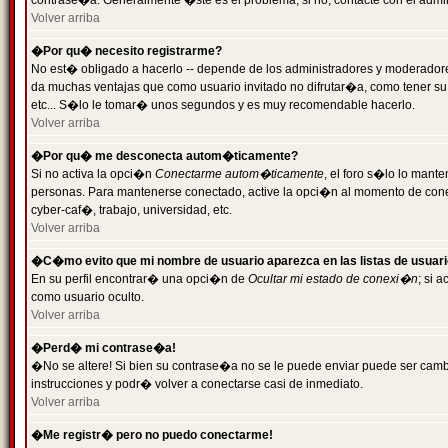
contrase�a. Generalmente �ste es el problema; si no, contacte con el admini
Volver arriba
�Por qu� necesito registrarme?
No est� obligado a hacerlo -- depende de los administradores y moderadores
da muchas ventajas que como usuario invitado no difrutar�a, como tener su
etc... S�lo le tomar� unos segundos y es muy recomendable hacerlo.
Volver arriba
�Por qu� me desconecta autom�ticamente?
Si no activa la opci�n
Conectarme autom�ticamente
, el foro s�lo lo mant
personas. Para mantenerse conectado, active la opci�n al momento de cone
cyber-caf�, trabajo, universidad, etc.
Volver arriba
�C�mo evito que mi nombre de usuario aparezca en las listas de usuar
En su perfil encontrar� una opci�n de
Ocultar mi estado de conexi�n
; si 
como usuario oculto.
Volver arriba
�Perd� mi contrase�a!
�No se altere! Si bien su contrase�a no se le puede enviar puede ser camb
instrucciones y podr� volver a conectarse casi de inmediato.
Volver arriba
�Me registr� pero no puedo conectarme!