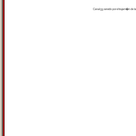
Canal
rss
servido por el
trujam�n
de la