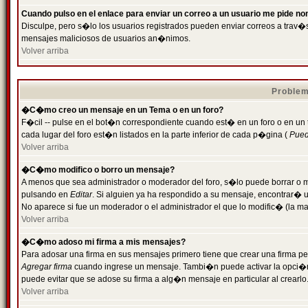
Cuando pulso en el enlace para enviar un correo a un usuario me pide n
Disculpe, pero s�lo los usuarios registrados pueden enviar correos a trav�s 
mensajes maliciosos de usuarios an�nimos.
Volver arriba
Problem
�C�mo creo un mensaje en un Tema o en un foro?
F�cil -- pulse en el bot�n correspondiente cuando est� en un foro o en un
cada lugar del foro est�n listados en la parte inferior de cada p�gina (
Puede
Volver arriba
�C�mo modifico o borro un mensaje?
A menos que sea administrador o moderador del foro, s�lo puede borrar o 
pulsando en
Editar
. Si alguien ya ha respondido a su mensaje, encontrar� 
No aparece si fue un moderador o el administrador el que lo modific� (la ma
Volver arriba
�C�mo adoso mi firma a mis mensajes?
Para adosar una firma en sus mensajes primero tiene que crear una firma pe
Agregar firma
cuando ingrese un mensaje. Tambi�n puede activar la opci�n 
puede evitar que se adose su firma a alg�n mensaje en particular al crearlo
Volver arriba