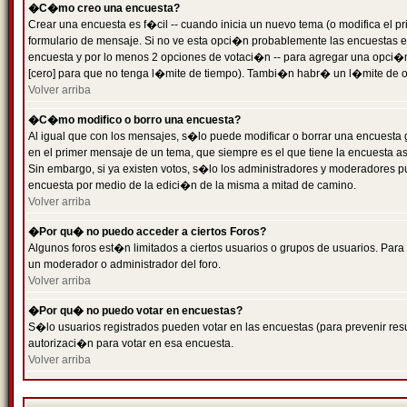
�C�mo creo una encuesta?
Crear una encuesta es f�cil -- cuando inicia un nuevo tema (o modifica el
formulario de mensaje. Si no ve esta opci�n probablemente las encuestas es
encuesta y por lo menos 2 opciones de votaci�n -- para agregar una opci�
[cero] para que no tenga l�mite de tiempo). Tambi�n habr� un l�mite de op
Volver arriba
�C�mo modifico o borro una encuesta?
Al igual que con los mensajes, s�lo puede modificar o borrar una encuesta 
en el primer mensaje de un tema, que siempre es el que tiene la encuesta as
Sin embargo, si ya existen votos, s�lo los administradores y moderadores pu
encuesta por medio de la edici�n de la misma a mitad de camino.
Volver arriba
�Por qu� no puedo acceder a ciertos Foros?
Algunos foros est�n limitados a ciertos usuarios o grupos de usuarios. Para 
un moderador o administrador del foro.
Volver arriba
�Por qu� no puedo votar en encuestas?
S�lo usuarios registrados pueden votar en las encuestas (para prevenir resu
autorizaci�n para votar en esa encuesta.
Volver arriba