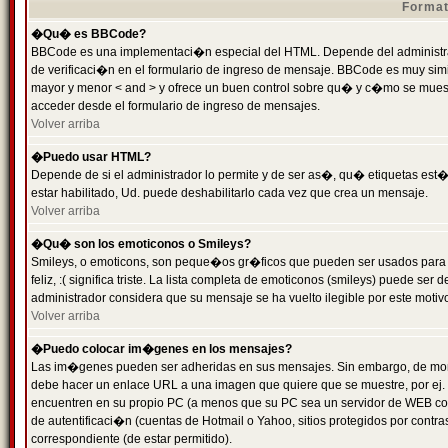
Format
�Qu� es BBCode?
BBCode es una implementaci�n especial del HTML. Depende del administrad
de verificaci�n en el formulario de ingreso de mensaje. BBCode es muy simila
mayor y menor < and > y ofrece un buen control sobre qu� y c�mo se mue
acceder desde el formulario de ingreso de mensajes.
Volver arriba
�Puedo usar HTML?
Depende de si el administrador lo permite y de ser as�, qu� etiquetas est�
estar habilitado, Ud. puede deshabilitarlo cada vez que crea un mensaje.
Volver arriba
�Qu� son los emoticonos o Smileys?
Smileys, o emoticons, son peque�os gr�ficos que pueden ser usados para 
feliz, :( significa triste. La lista completa de emoticonos (smileys) puede s
administrador considera que su mensaje se ha vuelto ilegible por este motivo
Volver arriba
�Puedo colocar im�genes en los mensajes?
Las im�genes pueden ser adheridas en sus mensajes. Sin embargo, de mome
debe hacer un enlace URL a una imagen que quiere que se muestre, por ej.
encuentren en su propio PC (a menos que su PC sea un servidor de WEB c
de autentificaci�n (cuentas de Hotmail o Yahoo, sitios protegidos por contr
correspondiente (de estar permitido).