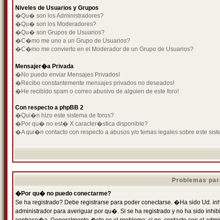
Niveles de Usuarios y Grupos
�Qu� son los Administradores?
�Qu� son los Moderadores?
�Qu� son Grupos de Usuarios?
�C�mo me uno a un Grupo de Usuarios?
�C�mo me convierto en el Moderador de un Grupo de Usuarios?
Mensajer�a Privada
�No puedo enviar Mensajes Privados!
�Recibo constantemente mensajes privados no deseados!
�He recibido spam o correo abusivo de alguien de este foro!
Con respecto a phpBB 2
�Qui�n hizo este sistema de foros?
�Por qu� no est� X caracter�stica disponible?
�A qui�n contacto con respecto a abusos y/o temas legales sobre este sist
Problemas par
�Por qu� no puedo conectarme?
Se ha registrado? Debe registrarse para poder conectarse. �Ha sido Ud. inh
administrador para averiguar por qu�. Si se ha registrado y no ha sido inh