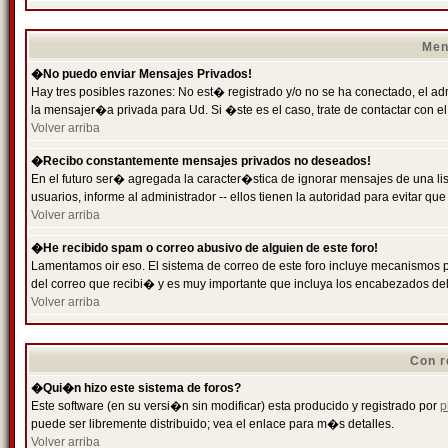
Men
�No puedo enviar Mensajes Privados!
Hay tres posibles razones: No est� registrado y/o no se ha conectado, el ad
la mensajer�a privada para Ud. Si �ste es el caso, trate de contactar con el
Volver arriba
�Recibo constantemente mensajes privados no deseados!
En el futuro ser� agregada la caracter�stica de ignorar mensajes de una l
usuarios, informe al administrador -- ellos tienen la autoridad para evitar 
Volver arriba
�He recibido spam o correo abusivo de alguien de este foro!
Lamentamos oir eso. El sistema de correo de este foro incluye mecanismos p
del correo que recibi� y es muy importante que incluya los encabezados de
Volver arriba
Con r
�Qui�n hizo este sistema de foros?
Este software (en su versi�n sin modificar) esta producido y registrado por
p
puede ser libremente distribuido; vea el enlace para m�s detalles.
Volver arriba