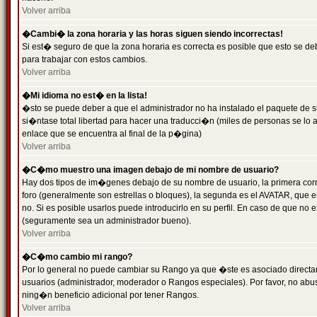
Volver arriba
�Cambi� la zona horaria y las horas siguen siendo incorrectas!
Si est� seguro de que la zona horaria es correcta es posible que esto se d
para trabajar con estos cambios.
Volver arriba
�Mi idioma no est� en la lista!
�sto se puede deber a que el administrador no ha instalado el paquete de s
si�ntase total libertad para hacer una traducci�n (miles de personas se lo
enlace que se encuentra al final de la p�gina)
Volver arriba
�C�mo muestro una imagen debajo de mi nombre de usuario?
Hay dos tipos de im�genes debajo de su nombre de usuario, la primera co
foro (generalmente son estrellas o bloques), la segunda es el AVATAR, que 
no. Si es posible usarlos puede introducirlo en su perfil. En caso de que no
(seguramente sea un administrador bueno).
Volver arriba
�C�mo cambio mi rango?
Por lo general no puede cambiar su Rango ya que �ste es asociado directame
usuarios (administrador, moderador o Rangos especiales). Por favor, no ab
ning�n beneficio adicional por tener Rangos.
Volver arriba