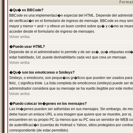
Format
�Qu� es BBCode?
BBCode es una implementaci�n especial del HTML. Depende del administrad
de verificaci�n en el formulario de ingreso de mensaje. BBCode es muy simila
mayor y menor < and > y ofrece un buen control sobre qu� y c�mo se mue
acceder desde el formulario de ingreso de mensajes.
Volver arriba
�Puedo usar HTML?
Depende de si el administrador lo permite y de ser as�, qu� etiquetas est�
estar habilitado, Ud. puede deshabilitarlo cada vez que crea un mensaje.
Volver arriba
�Qu� son los emoticonos o Smileys?
Smileys, o emoticons, son peque�os gr�ficos que pueden ser usados para 
feliz, :( significa triste. La lista completa de emoticonos (smileys) puede s
administrador considera que su mensaje se ha vuelto ilegible por este motivo
Volver arriba
�Puedo colocar im�genes en los mensajes?
Las im�genes pueden ser adheridas en sus mensajes. Sin embargo, de mome
debe hacer un enlace URL a una imagen que quiere que se muestre, por ej.
encuentren en su propio PC (a menos que su PC sea un servidor de WEB c
de autentificaci�n (cuentas de Hotmail o Yahoo, sitios protegidos por contr
correspondiente (de estar permitido).