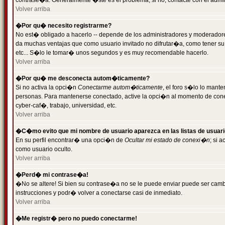
contrase�a. Generalmente �ste es el problema; si no, contacte con el admini
Volver arriba
�Por qu� necesito registrarme?
No est� obligado a hacerlo -- depende de los administradores y moderadores
da muchas ventajas que como usuario invitado no difrutar�a, como tener su
etc... S�lo le tomar� unos segundos y es muy recomendable hacerlo.
Volver arriba
�Por qu� me desconecta autom�ticamente?
Si no activa la opci�n
Conectarme autom�ticamente
, el foro s�lo lo mant
personas. Para mantenerse conectado, active la opci�n al momento de cone
cyber-caf�, trabajo, universidad, etc.
Volver arriba
�C�mo evito que mi nombre de usuario aparezca en las listas de usuar
En su perfil encontrar� una opci�n de
Ocultar mi estado de conexi�n
; si 
como usuario oculto.
Volver arriba
�Perd� mi contrase�a!
�No se altere! Si bien su contrase�a no se le puede enviar puede ser camb
instrucciones y podr� volver a conectarse casi de inmediato.
Volver arriba
�Me registr� pero no puedo conectarme!