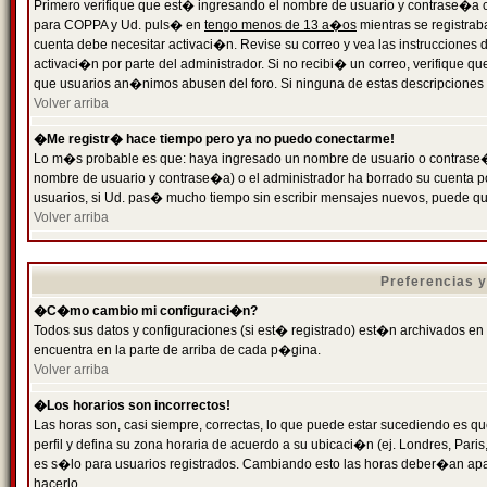
Primero verifique que est� ingresando el nombre de usuario y contrase�a cor
para COPPA y Ud. puls� en
tengo menos de 13 a�os
mientras se registrab
cuenta debe necesitar activaci�n. Revise su correo y vea las instrucciones d
activaci�n por parte del administrador. Si no recibi� un correo, verifique qu
que usuarios an�nimos abusen del foro. Si ninguna de estas descripciones c
Volver arriba
�Me registr� hace tiempo pero ya no puedo conectarme!
Lo m�s probable es que: haya ingresado un nombre de usuario o contrase�a
nombre de usuario y contrase�a) o el administrador ha borrado su cuenta p
usuarios, si Ud. pas� mucho tiempo sin escribir mensajes nuevos, puede qu
Volver arriba
Preferencias 
�C�mo cambio mi configuraci�n?
Todos sus datos y configuraciones (si est� registrado) est�n archivados en
encuentra en la parte de arriba de cada p�gina.
Volver arriba
�Los horarios son incorrectos!
Las horas son, casi siempre, correctas, lo que puede estar sucediendo es que
perfil y defina su zona horaria de acuerdo a su ubicaci�n (ej. Londres, Par
es s�lo para usuarios registrados. Cambiando esto las horas deber�an apar
hacerlo.