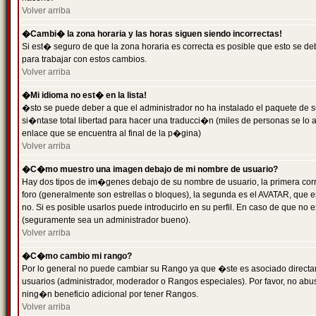
Volver arriba
�Cambi� la zona horaria y las horas siguen siendo incorrectas!
Si est� seguro de que la zona horaria es correcta es posible que esto se d
para trabajar con estos cambios.
Volver arriba
�Mi idioma no est� en la lista!
�sto se puede deber a que el administrador no ha instalado el paquete de s
si�ntase total libertad para hacer una traducci�n (miles de personas se lo
enlace que se encuentra al final de la p�gina)
Volver arriba
�C�mo muestro una imagen debajo de mi nombre de usuario?
Hay dos tipos de im�genes debajo de su nombre de usuario, la primera co
foro (generalmente son estrellas o bloques), la segunda es el AVATAR, que 
no. Si es posible usarlos puede introducirlo en su perfil. En caso de que no
(seguramente sea un administrador bueno).
Volver arriba
�C�mo cambio mi rango?
Por lo general no puede cambiar su Rango ya que �ste es asociado directame
usuarios (administrador, moderador o Rangos especiales). Por favor, no ab
ning�n beneficio adicional por tener Rangos.
Volver arriba