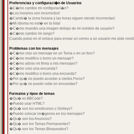
Preferencias y configuraci�n de Usuarios
�C�mo cambio mi configuraci�n?
�Los horarios son incorrectos!
�Cambi� la zona horaria y las horas siguen siendo incorrectas!
�Mi idioma no est� en la lista!
�C�mo muestro una imagen debajo de mi nombre de usuario?
�C�mo cambio mi rango?
Cuando pulso en el enlace para enviar un correo a un usuario me pide nom
Problemas con los mensajes
�C�mo creo un mensaje en un Tema o en un foro?
�C�mo modifico o borro un mensaje?
�C�mo adoso mi firma a mis mensajes?
�C�mo creo una encuesta?
�C�mo modifico o borro una encuesta?
�Por qu� no puedo acceder a ciertos Foros?
�Por qu� no puedo votar en encuestas?
Formatos y tipos de temas
�Qu� es BBCode?
�Puedo usar HTML?
�Qu� son los emoticonos o Smileys?
�Puedo colocar im�genes en los mensajes?
�Qu� son los Anuncios?
�Qu� son los Temas Permanentes?
�Qu� son los Temas Bloqueados?