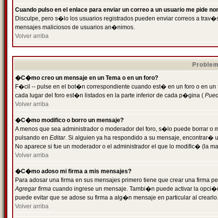
Cuando pulso en el enlace para enviar un correo a un usuario me pide n
Disculpe, pero s�lo los usuarios registrados pueden enviar correos a trav�s 
mensajes maliciosos de usuarios an�nimos.
Volver arriba
Problem
�C�mo creo un mensaje en un Tema o en un foro?
F�cil -- pulse en el bot�n correspondiente cuando est� en un foro o en un
cada lugar del foro est�n listados en la parte inferior de cada p�gina (
Puede
Volver arriba
�C�mo modifico o borro un mensaje?
A menos que sea administrador o moderador del foro, s�lo puede borrar o 
pulsando en
Editar
. Si alguien ya ha respondido a su mensaje, encontrar� 
No aparece si fue un moderador o el administrador el que lo modific� (la ma
Volver arriba
�C�mo adoso mi firma a mis mensajes?
Para adosar una firma en sus mensajes primero tiene que crear una firma pe
Agregar firma
cuando ingrese un mensaje. Tambi�n puede activar la opci�n 
puede evitar que se adose su firma a alg�n mensaje en particular al crearlo
Volver arriba