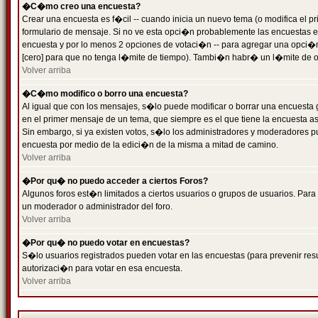
�C�mo creo una encuesta?
Crear una encuesta es f�cil -- cuando inicia un nuevo tema (o modifica el
formulario de mensaje. Si no ve esta opci�n probablemente las encuestas es
encuesta y por lo menos 2 opciones de votaci�n -- para agregar una opci�
[cero] para que no tenga l�mite de tiempo). Tambi�n habr� un l�mite de op
Volver arriba
�C�mo modifico o borro una encuesta?
Al igual que con los mensajes, s�lo puede modificar o borrar una encuesta 
en el primer mensaje de un tema, que siempre es el que tiene la encuesta as
Sin embargo, si ya existen votos, s�lo los administradores y moderadores pu
encuesta por medio de la edici�n de la misma a mitad de camino.
Volver arriba
�Por qu� no puedo acceder a ciertos Foros?
Algunos foros est�n limitados a ciertos usuarios o grupos de usuarios. Para 
un moderador o administrador del foro.
Volver arriba
�Por qu� no puedo votar en encuestas?
S�lo usuarios registrados pueden votar en las encuestas (para prevenir resu
autorizaci�n para votar en esa encuesta.
Volver arriba