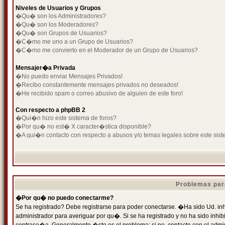
Niveles de Usuarios y Grupos
�Qu� son los Administradores?
�Qu� son los Moderadores?
�Qu� son Grupos de Usuarios?
�C�mo me uno a un Grupo de Usuarios?
�C�mo me convierto en el Moderador de un Grupo de Usuarios?
Mensajer�a Privada
�No puedo enviar Mensajes Privados!
�Recibo constantemente mensajes privados no deseados!
�He recibido spam o correo abusivo de alguien de este foro!
Con respecto a phpBB 2
�Qui�n hizo este sistema de foros?
�Por qu� no est� X caracter�stica disponible?
�A qui�n contacto con respecto a abusos y/o temas legales sobre este sist
Problemas par
�Por qu� no puedo conectarme?
Se ha registrado? Debe registrarse para poder conectarse. �Ha sido Ud. inh
administrador para averiguar por qu�. Si se ha registrado y no ha sido inh