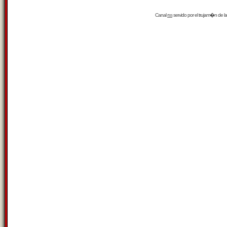
Canal
rss
servido por el
trujam�n
de la