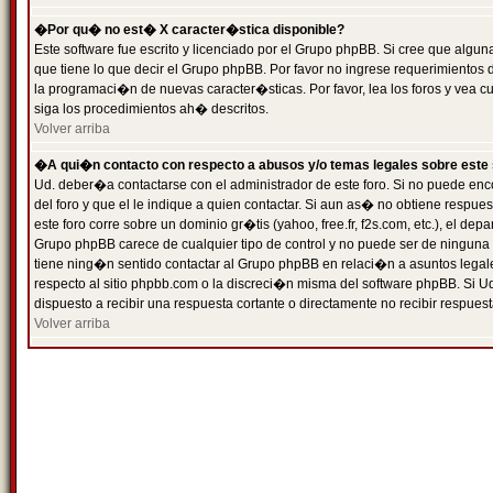
�Por qu� no est� X caracter�stica disponible?
Este software fue escrito y licenciado por el Grupo phpBB. Si cree que algun
que tiene lo que decir el Grupo phpBB. Por favor no ingrese requerimientos
la programaci�n de nuevas caracter�sticas. Por favor, lea los foros y vea c
siga los procedimientos ah� descritos.
Volver arriba
�A qui�n contacto con respecto a abusos y/o temas legales sobre este 
Ud. deber�a contactarse con el administrador de este foro. Si no puede enc
del foro y que el le indique a quien contactar. Si aun as� no obtiene resp
este foro corre sobre un dominio gr�tis (yahoo, free.fr, f2s.com, etc.), el d
Grupo phpBB carece de cualquier tipo de control y no puede ser de ninguna
tiene ning�n sentido contactar al Grupo phpBB en relaci�n a asuntos legal
respecto al sitio phpbb.com o la discreci�n misma del software phpBB. Si U
dispuesto a recibir una respuesta cortante o directamente no recibir respuest
Volver arriba