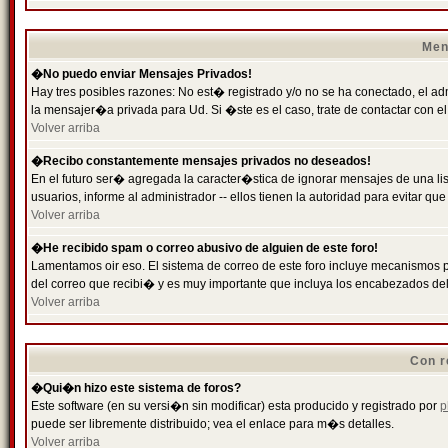
Men
�No puedo enviar Mensajes Privados!
Hay tres posibles razones: No est� registrado y/o no se ha conectado, el ad
la mensajer�a privada para Ud. Si �ste es el caso, trate de contactar con el
Volver arriba
�Recibo constantemente mensajes privados no deseados!
En el futuro ser� agregada la caracter�stica de ignorar mensajes de una l
usuarios, informe al administrador -- ellos tienen la autoridad para evitar 
Volver arriba
�He recibido spam o correo abusivo de alguien de este foro!
Lamentamos oir eso. El sistema de correo de este foro incluye mecanismos p
del correo que recibi� y es muy importante que incluya los encabezados de
Volver arriba
Con r
�Qui�n hizo este sistema de foros?
Este software (en su versi�n sin modificar) esta producido y registrado por
p
puede ser libremente distribuido; vea el enlace para m�s detalles.
Volver arriba