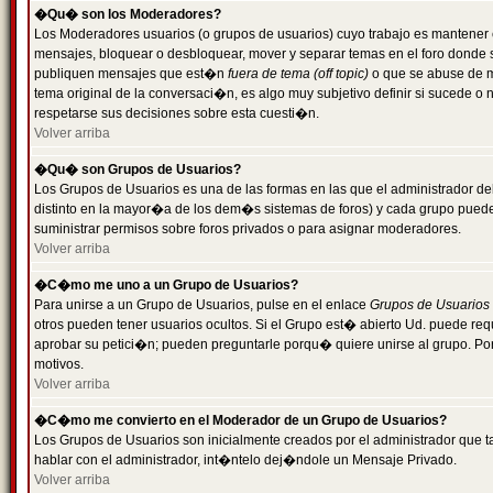
�Qu� son los Moderadores?
Los Moderadores usuarios (o grupos de usuarios) cuyo trabajo es mantener 
mensajes, bloquear o desbloquear, mover y separar temas en el foro donde
publiquen mensajes que est�n
fuera de tema (off topic)
o que se abuse de ma
tema original de la conversaci�n, es algo muy subjetivo definir si sucede 
respetarse sus decisiones sobre esta cuesti�n.
Volver arriba
�Qu� son Grupos de Usuarios?
Los Grupos de Usuarios es una de las formas en las que el administrador de
distinto en la mayor�a de los dem�s sistemas de foros) y cada grupo puede te
suministrar permisos sobre foros privados o para asignar moderadores.
Volver arriba
�C�mo me uno a un Grupo de Usuarios?
Para unirse a un Grupo de Usuarios, pulse en el enlace
Grupos de Usuarios
otros pueden tener usuarios ocultos. Si el Grupo est� abierto Ud. puede re
aprobar su petici�n; pueden preguntarle porqu� quiere unirse al grupo. Por
motivos.
Volver arriba
�C�mo me convierto en el Moderador de un Grupo de Usuarios?
Los Grupos de Usuarios son inicialmente creados por el administrador que
hablar con el administrador, int�ntelo dej�ndole un Mensaje Privado.
Volver arriba