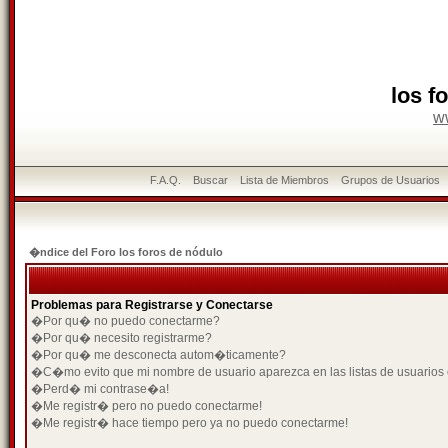
los f
w
F.A.Q.
Buscar
Lista de Miembros
Grupos de Usuarios
�ndice del Foro los foros de nódulo
Problemas para Registrarse y Conectarse
�Por qu� no puedo conectarme?
�Por qu� necesito registrarme?
�Por qu� me desconecta autom�ticamente?
�C�mo evito que mi nombre de usuario aparezca en las listas de usuarios
�Perd� mi contrase�a!
�Me registr� pero no puedo conectarme!
�Me registr� hace tiempo pero ya no puedo conectarme!