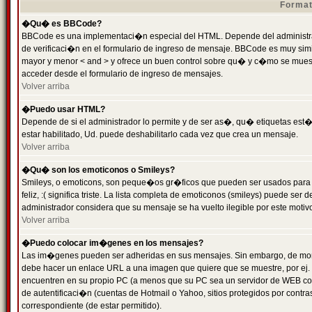
Format
�Qu� es BBCode?
BBCode es una implementaci�n especial del HTML. Depende del administrad
de verificaci�n en el formulario de ingreso de mensaje. BBCode es muy simila
mayor y menor < and > y ofrece un buen control sobre qu� y c�mo se mue
acceder desde el formulario de ingreso de mensajes.
Volver arriba
�Puedo usar HTML?
Depende de si el administrador lo permite y de ser as�, qu� etiquetas est�
estar habilitado, Ud. puede deshabilitarlo cada vez que crea un mensaje.
Volver arriba
�Qu� son los emoticonos o Smileys?
Smileys, o emoticons, son peque�os gr�ficos que pueden ser usados para 
feliz, :( significa triste. La lista completa de emoticonos (smileys) puede s
administrador considera que su mensaje se ha vuelto ilegible por este motivo
Volver arriba
�Puedo colocar im�genes en los mensajes?
Las im�genes pueden ser adheridas en sus mensajes. Sin embargo, de mome
debe hacer un enlace URL a una imagen que quiere que se muestre, por ej.
encuentren en su propio PC (a menos que su PC sea un servidor de WEB c
de autentificaci�n (cuentas de Hotmail o Yahoo, sitios protegidos por contr
correspondiente (de estar permitido).