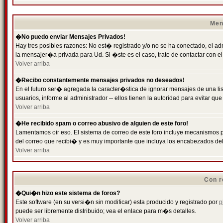
Men
�No puedo enviar Mensajes Privados!
Hay tres posibles razones: No est� registrado y/o no se ha conectado, el ad
la mensajer�a privada para Ud. Si �ste es el caso, trate de contactar con el
Volver arriba
�Recibo constantemente mensajes privados no deseados!
En el futuro ser� agregada la caracter�stica de ignorar mensajes de una l
usuarios, informe al administrador -- ellos tienen la autoridad para evitar 
Volver arriba
�He recibido spam o correo abusivo de alguien de este foro!
Lamentamos oir eso. El sistema de correo de este foro incluye mecanismos p
del correo que recibi� y es muy importante que incluya los encabezados de
Volver arriba
Con r
�Qui�n hizo este sistema de foros?
Este software (en su versi�n sin modificar) esta producido y registrado por
p
puede ser libremente distribuido; vea el enlace para m�s detalles.
Volver arriba