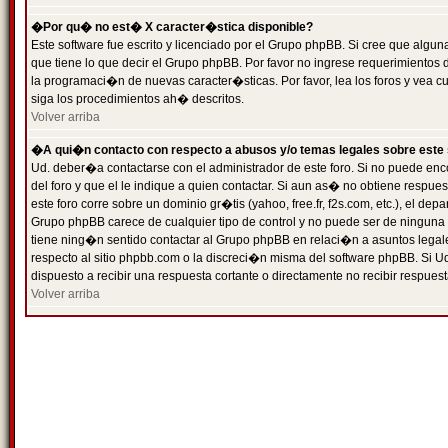
�Por qu� no est� X caracter�stica disponible?
Este software fue escrito y licenciado por el Grupo phpBB. Si cree que algun
que tiene lo que decir el Grupo phpBB. Por favor no ingrese requerimientos
la programaci�n de nuevas caracter�sticas. Por favor, lea los foros y vea c
siga los procedimientos ah� descritos.
Volver arriba
�A qui�n contacto con respecto a abusos y/o temas legales sobre este 
Ud. deber�a contactarse con el administrador de este foro. Si no puede enc
del foro y que el le indique a quien contactar. Si aun as� no obtiene resp
este foro corre sobre un dominio gr�tis (yahoo, free.fr, f2s.com, etc.), el d
Grupo phpBB carece de cualquier tipo de control y no puede ser de ninguna
tiene ning�n sentido contactar al Grupo phpBB en relaci�n a asuntos legal
respecto al sitio phpbb.com o la discreci�n misma del software phpBB. Si U
dispuesto a recibir una respuesta cortante o directamente no recibir respuest
Volver arriba