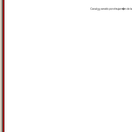
Canal
rss
servido por el
trujam�n
de la