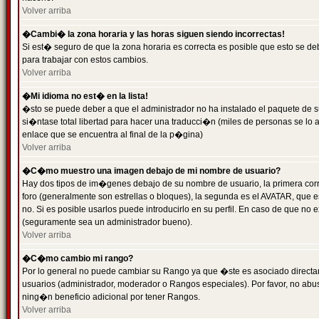
Volver arriba
�Cambi� la zona horaria y las horas siguen siendo incorrectas!
Si est� seguro de que la zona horaria es correcta es posible que esto se d
para trabajar con estos cambios.
Volver arriba
�Mi idioma no est� en la lista!
�sto se puede deber a que el administrador no ha instalado el paquete de s
si�ntase total libertad para hacer una traducci�n (miles de personas se lo
enlace que se encuentra al final de la p�gina)
Volver arriba
�C�mo muestro una imagen debajo de mi nombre de usuario?
Hay dos tipos de im�genes debajo de su nombre de usuario, la primera co
foro (generalmente son estrellas o bloques), la segunda es el AVATAR, que 
no. Si es posible usarlos puede introducirlo en su perfil. En caso de que no
(seguramente sea un administrador bueno).
Volver arriba
�C�mo cambio mi rango?
Por lo general no puede cambiar su Rango ya que �ste es asociado directame
usuarios (administrador, moderador o Rangos especiales). Por favor, no ab
ning�n beneficio adicional por tener Rangos.
Volver arriba