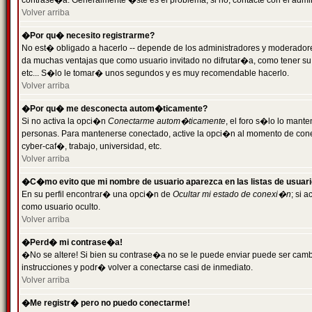
contrase�a. Generalmente �ste es el problema; si no, contacte con el admini
Volver arriba
�Por qu� necesito registrarme?
No est� obligado a hacerlo -- depende de los administradores y moderadores
da muchas ventajas que como usuario invitado no difrutar�a, como tener su
etc... S�lo le tomar� unos segundos y es muy recomendable hacerlo.
Volver arriba
�Por qu� me desconecta autom�ticamente?
Si no activa la opci�n
Conectarme autom�ticamente
, el foro s�lo lo mant
personas. Para mantenerse conectado, active la opci�n al momento de cone
cyber-caf�, trabajo, universidad, etc.
Volver arriba
�C�mo evito que mi nombre de usuario aparezca en las listas de usuar
En su perfil encontrar� una opci�n de
Ocultar mi estado de conexi�n
; si 
como usuario oculto.
Volver arriba
�Perd� mi contrase�a!
�No se altere! Si bien su contrase�a no se le puede enviar puede ser camb
instrucciones y podr� volver a conectarse casi de inmediato.
Volver arriba
�Me registr� pero no puedo conectarme!