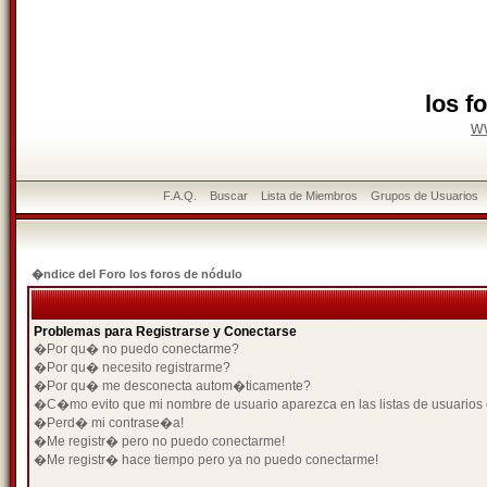
los f
w
F.A.Q.
Buscar
Lista de Miembros
Grupos de Usuarios
�ndice del Foro los foros de nódulo
Problemas para Registrarse y Conectarse
�Por qu� no puedo conectarme?
�Por qu� necesito registrarme?
�Por qu� me desconecta autom�ticamente?
�C�mo evito que mi nombre de usuario aparezca en las listas de usuarios
�Perd� mi contrase�a!
�Me registr� pero no puedo conectarme!
�Me registr� hace tiempo pero ya no puedo conectarme!