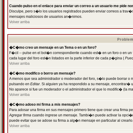
Cuando pulso en el enlace para enviar un correo a un usuario me pide n
Disculpe, pero s�lo los usuarios registrados pueden enviar correos a trav�s 
mensajes maliciosos de usuarios an�nimos.
Volver arriba
Problem
�C�mo creo un mensaje en un Tema o en un foro?
F�cil -- pulse en el bot�n correspondiente cuando est� en un foro o en un
cada lugar del foro est�n listados en la parte inferior de cada p�gina (
Puede
Volver arriba
�C�mo modifico o borro un mensaje?
A menos que sea administrador o moderador del foro, s�lo puede borrar o 
pulsando en
Editar
. Si alguien ya ha respondido a su mensaje, encontrar� 
No aparece si fue un moderador o el administrador el que lo modific� (la ma
Volver arriba
�C�mo adoso mi firma a mis mensajes?
Para adosar una firma en sus mensajes primero tiene que crear una firma pe
Agregar firma
cuando ingrese un mensaje. Tambi�n puede activar la opci�n 
puede evitar que se adose su firma a alg�n mensaje en particular al crearlo
Volver arriba