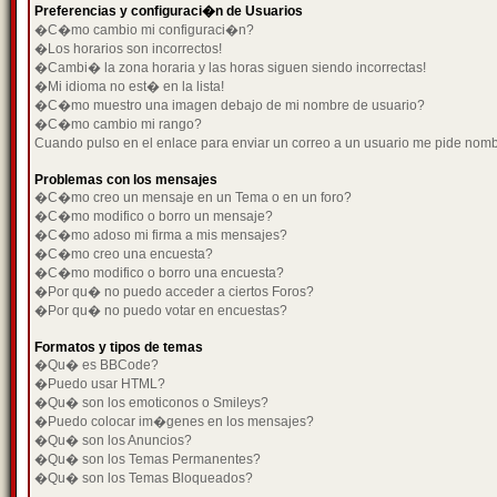
Preferencias y configuraci�n de Usuarios
�C�mo cambio mi configuraci�n?
�Los horarios son incorrectos!
�Cambi� la zona horaria y las horas siguen siendo incorrectas!
�Mi idioma no est� en la lista!
�C�mo muestro una imagen debajo de mi nombre de usuario?
�C�mo cambio mi rango?
Cuando pulso en el enlace para enviar un correo a un usuario me pide nom
Problemas con los mensajes
�C�mo creo un mensaje en un Tema o en un foro?
�C�mo modifico o borro un mensaje?
�C�mo adoso mi firma a mis mensajes?
�C�mo creo una encuesta?
�C�mo modifico o borro una encuesta?
�Por qu� no puedo acceder a ciertos Foros?
�Por qu� no puedo votar en encuestas?
Formatos y tipos de temas
�Qu� es BBCode?
�Puedo usar HTML?
�Qu� son los emoticonos o Smileys?
�Puedo colocar im�genes en los mensajes?
�Qu� son los Anuncios?
�Qu� son los Temas Permanentes?
�Qu� son los Temas Bloqueados?