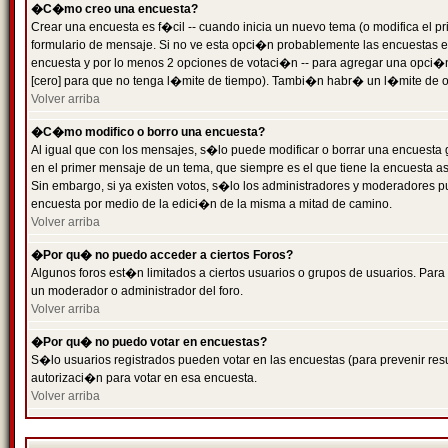
�C�mo creo una encuesta?
Crear una encuesta es f�cil -- cuando inicia un nuevo tema (o modifica el
formulario de mensaje. Si no ve esta opci�n probablemente las encuestas es
encuesta y por lo menos 2 opciones de votaci�n -- para agregar una opci�
[cero] para que no tenga l�mite de tiempo). Tambi�n habr� un l�mite de op
Volver arriba
�C�mo modifico o borro una encuesta?
Al igual que con los mensajes, s�lo puede modificar o borrar una encuesta 
en el primer mensaje de un tema, que siempre es el que tiene la encuesta as
Sin embargo, si ya existen votos, s�lo los administradores y moderadores pu
encuesta por medio de la edici�n de la misma a mitad de camino.
Volver arriba
�Por qu� no puedo acceder a ciertos Foros?
Algunos foros est�n limitados a ciertos usuarios o grupos de usuarios. Para 
un moderador o administrador del foro.
Volver arriba
�Por qu� no puedo votar en encuestas?
S�lo usuarios registrados pueden votar en las encuestas (para prevenir resu
autorizaci�n para votar en esa encuesta.
Volver arriba