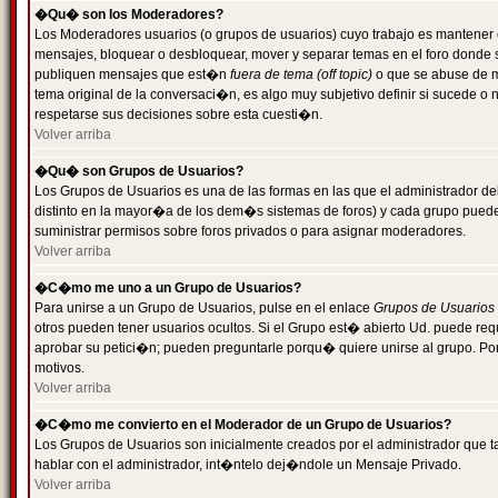
�Qu� son los Moderadores?
Los Moderadores usuarios (o grupos de usuarios) cuyo trabajo es mantener 
mensajes, bloquear o desbloquear, mover y separar temas en el foro donde
publiquen mensajes que est�n
fuera de tema (off topic)
o que se abuse de ma
tema original de la conversaci�n, es algo muy subjetivo definir si sucede 
respetarse sus decisiones sobre esta cuesti�n.
Volver arriba
�Qu� son Grupos de Usuarios?
Los Grupos de Usuarios es una de las formas en las que el administrador de
distinto en la mayor�a de los dem�s sistemas de foros) y cada grupo puede te
suministrar permisos sobre foros privados o para asignar moderadores.
Volver arriba
�C�mo me uno a un Grupo de Usuarios?
Para unirse a un Grupo de Usuarios, pulse en el enlace
Grupos de Usuarios
otros pueden tener usuarios ocultos. Si el Grupo est� abierto Ud. puede re
aprobar su petici�n; pueden preguntarle porqu� quiere unirse al grupo. Por
motivos.
Volver arriba
�C�mo me convierto en el Moderador de un Grupo de Usuarios?
Los Grupos de Usuarios son inicialmente creados por el administrador que
hablar con el administrador, int�ntelo dej�ndole un Mensaje Privado.
Volver arriba