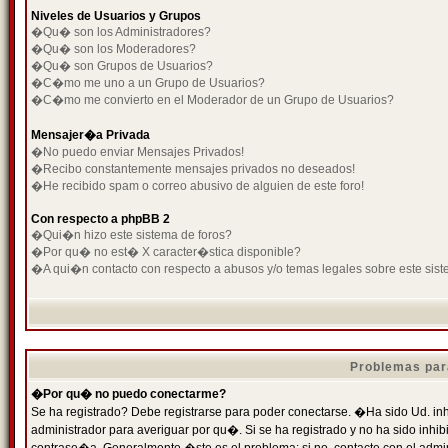
Niveles de Usuarios y Grupos
�Qu� son los Administradores?
�Qu� son los Moderadores?
�Qu� son Grupos de Usuarios?
�C�mo me uno a un Grupo de Usuarios?
�C�mo me convierto en el Moderador de un Grupo de Usuarios?
Mensajer�a Privada
�No puedo enviar Mensajes Privados!
�Recibo constantemente mensajes privados no deseados!
�He recibido spam o correo abusivo de alguien de este foro!
Con respecto a phpBB 2
�Qui�n hizo este sistema de foros?
�Por qu� no est� X caracter�stica disponible?
�A qui�n contacto con respecto a abusos y/o temas legales sobre este sist
Problemas par
�Por qu� no puedo conectarme?
Se ha registrado? Debe registrarse para poder conectarse. �Ha sido Ud. inh
administrador para averiguar por qu�. Si se ha registrado y no ha sido inh