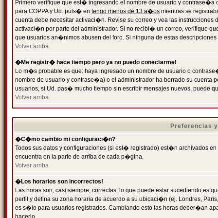
Primero verifique que est� ingresando el nombre de usuario y contrase�a cor
para COPPA y Ud. puls� en
tengo menos de 13 a�os
mientras se registrab
cuenta debe necesitar activaci�n. Revise su correo y vea las instrucciones d
activaci�n por parte del administrador. Si no recibi� un correo, verifique qu
que usuarios an�nimos abusen del foro. Si ninguna de estas descripciones c
Volver arriba
�Me registr� hace tiempo pero ya no puedo conectarme!
Lo m�s probable es que: haya ingresado un nombre de usuario o contrase�a
nombre de usuario y contrase�a) o el administrador ha borrado su cuenta p
usuarios, si Ud. pas� mucho tiempo sin escribir mensajes nuevos, puede qu
Volver arriba
Preferencias 
�C�mo cambio mi configuraci�n?
Todos sus datos y configuraciones (si est� registrado) est�n archivados en
encuentra en la parte de arriba de cada p�gina.
Volver arriba
�Los horarios son incorrectos!
Las horas son, casi siempre, correctas, lo que puede estar sucediendo es que
perfil y defina su zona horaria de acuerdo a su ubicaci�n (ej. Londres, Par
es s�lo para usuarios registrados. Cambiando esto las horas deber�an apar
hacerlo.