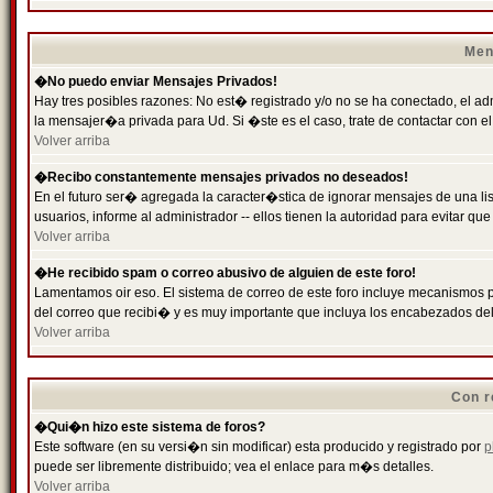
Men
�No puedo enviar Mensajes Privados!
Hay tres posibles razones: No est� registrado y/o no se ha conectado, el ad
la mensajer�a privada para Ud. Si �ste es el caso, trate de contactar con el
Volver arriba
�Recibo constantemente mensajes privados no deseados!
En el futuro ser� agregada la caracter�stica de ignorar mensajes de una l
usuarios, informe al administrador -- ellos tienen la autoridad para evitar 
Volver arriba
�He recibido spam o correo abusivo de alguien de este foro!
Lamentamos oir eso. El sistema de correo de este foro incluye mecanismos p
del correo que recibi� y es muy importante que incluya los encabezados de
Volver arriba
Con r
�Qui�n hizo este sistema de foros?
Este software (en su versi�n sin modificar) esta producido y registrado por
p
puede ser libremente distribuido; vea el enlace para m�s detalles.
Volver arriba