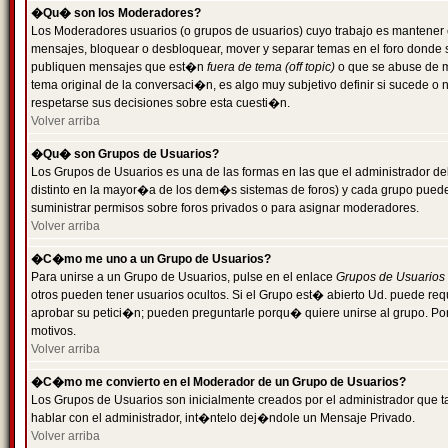
�Qu� son los Moderadores?
Los Moderadores usuarios (o grupos de usuarios) cuyo trabajo es mantener 
mensajes, bloquear o desbloquear, mover y separar temas en el foro donde
publiquen mensajes que est�n
fuera de tema (off topic)
o que se abuse de ma
tema original de la conversaci�n, es algo muy subjetivo definir si sucede 
respetarse sus decisiones sobre esta cuesti�n.
Volver arriba
�Qu� son Grupos de Usuarios?
Los Grupos de Usuarios es una de las formas en las que el administrador de
distinto en la mayor�a de los dem�s sistemas de foros) y cada grupo puede te
suministrar permisos sobre foros privados o para asignar moderadores.
Volver arriba
�C�mo me uno a un Grupo de Usuarios?
Para unirse a un Grupo de Usuarios, pulse en el enlace
Grupos de Usuarios
otros pueden tener usuarios ocultos. Si el Grupo est� abierto Ud. puede re
aprobar su petici�n; pueden preguntarle porqu� quiere unirse al grupo. Por
motivos.
Volver arriba
�C�mo me convierto en el Moderador de un Grupo de Usuarios?
Los Grupos de Usuarios son inicialmente creados por el administrador que
hablar con el administrador, int�ntelo dej�ndole un Mensaje Privado.
Volver arriba