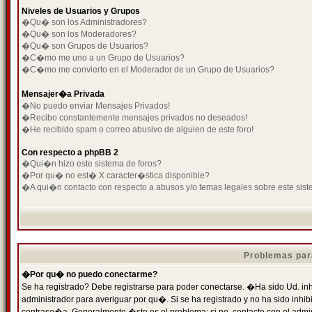
Niveles de Usuarios y Grupos
�Qu� son los Administradores?
�Qu� son los Moderadores?
�Qu� son Grupos de Usuarios?
�C�mo me uno a un Grupo de Usuarios?
�C�mo me convierto en el Moderador de un Grupo de Usuarios?
Mensajer�a Privada
�No puedo enviar Mensajes Privados!
�Recibo constantemente mensajes privados no deseados!
�He recibido spam o correo abusivo de alguien de este foro!
Con respecto a phpBB 2
�Qui�n hizo este sistema de foros?
�Por qu� no est� X caracter�stica disponible?
�A qui�n contacto con respecto a abusos y/o temas legales sobre este sist
Problemas par
�Por qu� no puedo conectarme?
Se ha registrado? Debe registrarse para poder conectarse. �Ha sido Ud. inh
administrador para averiguar por qu�. Si se ha registrado y no ha sido inh