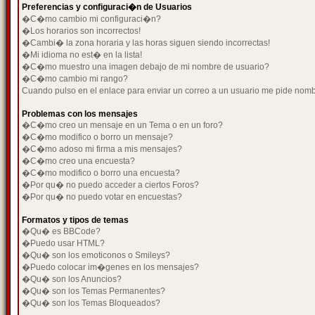
Preferencias y configuraci�n de Usuarios
�C�mo cambio mi configuraci�n?
�Los horarios son incorrectos!
�Cambi� la zona horaria y las horas siguen siendo incorrectas!
�Mi idioma no est� en la lista!
�C�mo muestro una imagen debajo de mi nombre de usuario?
�C�mo cambio mi rango?
Cuando pulso en el enlace para enviar un correo a un usuario me pide nom
Problemas con los mensajes
�C�mo creo un mensaje en un Tema o en un foro?
�C�mo modifico o borro un mensaje?
�C�mo adoso mi firma a mis mensajes?
�C�mo creo una encuesta?
�C�mo modifico o borro una encuesta?
�Por qu� no puedo acceder a ciertos Foros?
�Por qu� no puedo votar en encuestas?
Formatos y tipos de temas
�Qu� es BBCode?
�Puedo usar HTML?
�Qu� son los emoticonos o Smileys?
�Puedo colocar im�genes en los mensajes?
�Qu� son los Anuncios?
�Qu� son los Temas Permanentes?
�Qu� son los Temas Bloqueados?