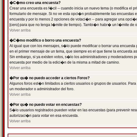
�C�mo creo una encuesta?
Crear una encuesta es f�cil -- cuando inicia un nuevo tema (o modifica el
formulario de mensaje. Si no ve esta opci�n probablemente las encuestas es
encuesta y por lo menos 2 opciones de votaci�n -- para agregar una opci�
[cero] para que no tenga l�mite de tiempo). Tambi�n habr� un l�mite de op
Volver arriba
�C�mo modifico o borro una encuesta?
Al igual que con los mensajes, s�lo puede modificar o borrar una encuesta 
en el primer mensaje de un tema, que siempre es el que tiene la encuesta as
Sin embargo, si ya existen votos, s�lo los administradores y moderadores pu
encuesta por medio de la edici�n de la misma a mitad de camino.
Volver arriba
�Por qu� no puedo acceder a ciertos Foros?
Algunos foros est�n limitados a ciertos usuarios o grupos de usuarios. Para 
un moderador o administrador del foro.
Volver arriba
�Por qu� no puedo votar en encuestas?
S�lo usuarios registrados pueden votar en las encuestas (para prevenir resu
autorizaci�n para votar en esa encuesta.
Volver arriba