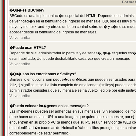
Format
�Qu� es BBCode?
BBCode es una implementaci�n especial del HTML. Depende del administrad
de verificaci�n en el formulario de ingreso de mensaje. BBCode es muy simila
mayor y menor < and > y ofrece un buen control sobre qu� y c�mo se mue
acceder desde el formulario de ingreso de mensajes.
Volver arriba
�Puedo usar HTML?
Depende de si el administrador lo permite y de ser as�, qu� etiquetas est�
estar habilitado, Ud. puede deshabilitarlo cada vez que crea un mensaje.
Volver arriba
�Qu� son los emoticonos o Smileys?
Smileys, o emoticons, son peque�os gr�ficos que pueden ser usados para 
feliz, :( significa triste. La lista completa de emoticonos (smileys) puede s
administrador considera que su mensaje se ha vuelto ilegible por este motivo
Volver arriba
�Puedo colocar im�genes en los mensajes?
Las im�genes pueden ser adheridas en sus mensajes. Sin embargo, de mome
debe hacer un enlace URL a una imagen que quiere que se muestre, por ej.
encuentren en su propio PC (a menos que su PC sea un servidor de WEB c
de autentificaci�n (cuentas de Hotmail o Yahoo, sitios protegidos por contr
correspondiente (de estar permitido).