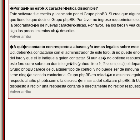
�Por qu� no est� X caracter�stica disponible?
Este software fue escrito y licenciado por el Grupo phpBB. Si cree que algun
que tiene lo que decir el Grupo phpBB. Por favor no ingrese requerimientos
la programaci�n de nuevas caracter�sticas. Por favor, lea los foros y vea c
siga los procedimientos ah� descritos.
Volver arriba
�A qui�n contacto con respecto a abusos y/o temas legales sobre este 
Ud. deber�a contactarse con el administrador de este foro. Si no puede enc
del foro y que el le indique a quien contactar. Si aun as� no obtiene resp
este foro corre sobre un dominio gr�tis (yahoo, free.fr, f2s.com, etc.), el d
Grupo phpBB carece de cualquier tipo de control y no puede ser de ninguna
tiene ning�n sentido contactar al Grupo phpBB en relaci�n a asuntos legal
respecto al sitio phpbb.com o la discreci�n misma del software phpBB. Si U
dispuesto a recibir una respuesta cortante o directamente no recibir respuest
Volver arriba