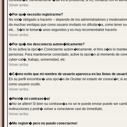
contrase�a. Generalmente �ste es el problema; si no, contacte con el admini
Volver arriba
�Por qu� necesito registrarme?
No est� obligado a hacerlo -- depende de los administradores y moderadores
da muchas ventajas que como usuario invitado no difrutar�a, como tener su
etc... S�lo le tomar� unos segundos y es muy recomendable hacerlo.
Volver arriba
�Por qu� me desconecta autom�ticamente?
Si no activa la opci�n
Conectarme autom�ticamente
, el foro s�lo lo mant
personas. Para mantenerse conectado, active la opci�n al momento de cone
cyber-caf�, trabajo, universidad, etc.
Volver arriba
�C�mo evito que mi nombre de usuario aparezca en las listas de usuar
En su perfil encontrar� una opci�n de
Ocultar mi estado de conexi�n
; si 
como usuario oculto.
Volver arriba
�Perd� mi contrase�a!
�No se altere! Si bien su contrase�a no se le puede enviar puede ser camb
instrucciones y podr� volver a conectarse casi de inmediato.
Volver arriba
�Me registr� pero no puedo conectarme!