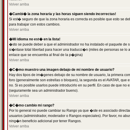
Volver arriba
�Cambi� la zona horaria y las horas siguen siendo incorrectas!
Si est� seguro de que la zona horaria es correcta es posible que esto se d
para trabajar con estos cambios.
Volver arriba
�Mi idioma no est� en la lista!
�sto se puede deber a que el administrador no ha instalado el paquete de s
si�ntase total libertad para hacer una traducci�n (miles de personas se lo
enlace que se encuentra al final de la p�gina)
Volver arriba
�C�mo muestro una imagen debajo de mi nombre de usuario?
Hay dos tipos de im�genes debajo de su nombre de usuario, la primera co
foro (generalmente son estrellas o bloques), la segunda es el AVATAR, que 
no. Si es posible usarlos puede introducirlo en su perfil. En caso de que no
(seguramente sea un administrador bueno).
Volver arriba
�C�mo cambio mi rango?
Por lo general no puede cambiar su Rango ya que �ste es asociado directame
usuarios (administrador, moderador o Rangos especiales). Por favor, no ab
ning�n beneficio adicional por tener Rangos.
Volver arriba