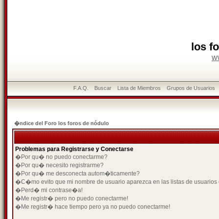
los f
w
F.A.Q.
Buscar
Lista de Miembros
Grupos de Usuarios
�ndice del Foro los foros de nódulo
Problemas para Registrarse y Conectarse
�Por qu� no puedo conectarme?
�Por qu� necesito registrarme?
�Por qu� me desconecta autom�ticamente?
�C�mo evito que mi nombre de usuario aparezca en las listas de usuarios
�Perd� mi contrase�a!
�Me registr� pero no puedo conectarme!
�Me registr� hace tiempo pero ya no puedo conectarme!