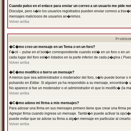
Cuando pulso en el enlace para enviar un correo a un usuario me pide n
Disculpe, pero s�lo los usuarios registrados pueden enviar correos a trav�s 
mensajes maliciosos de usuarios an�nimos.
Volver arriba
Problem
�C�mo creo un mensaje en un Tema o en un foro?
F�cil -- pulse en el bot�n correspondiente cuando est� en un foro o en un
cada lugar del foro est�n listados en la parte inferior de cada p�gina (
Puede
Volver arriba
�C�mo modifico o borro un mensaje?
A menos que sea administrador o moderador del foro, s�lo puede borrar o 
pulsando en
Editar
. Si alguien ya ha respondido a su mensaje, encontrar� 
No aparece si fue un moderador o el administrador el que lo modific� (la ma
Volver arriba
�C�mo adoso mi firma a mis mensajes?
Para adosar una firma en sus mensajes primero tiene que crear una firma pe
Agregar firma
cuando ingrese un mensaje. Tambi�n puede activar la opci�n 
puede evitar que se adose su firma a alg�n mensaje en particular al crearlo
Volver arriba