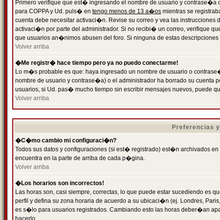
Primero verifique que est� ingresando el nombre de usuario y contrase�a cor
para COPPA y Ud. puls� en
tengo menos de 13 a�os
mientras se registrab
cuenta debe necesitar activaci�n. Revise su correo y vea las instrucciones d
activaci�n por parte del administrador. Si no recibi� un correo, verifique qu
que usuarios an�nimos abusen del foro. Si ninguna de estas descripciones c
Volver arriba
�Me registr� hace tiempo pero ya no puedo conectarme!
Lo m�s probable es que: haya ingresado un nombre de usuario o contrase�a
nombre de usuario y contrase�a) o el administrador ha borrado su cuenta p
usuarios, si Ud. pas� mucho tiempo sin escribir mensajes nuevos, puede qu
Volver arriba
Preferencias 
�C�mo cambio mi configuraci�n?
Todos sus datos y configuraciones (si est� registrado) est�n archivados en
encuentra en la parte de arriba de cada p�gina.
Volver arriba
�Los horarios son incorrectos!
Las horas son, casi siempre, correctas, lo que puede estar sucediendo es que
perfil y defina su zona horaria de acuerdo a su ubicaci�n (ej. Londres, Par
es s�lo para usuarios registrados. Cambiando esto las horas deber�an apar
hacerlo.