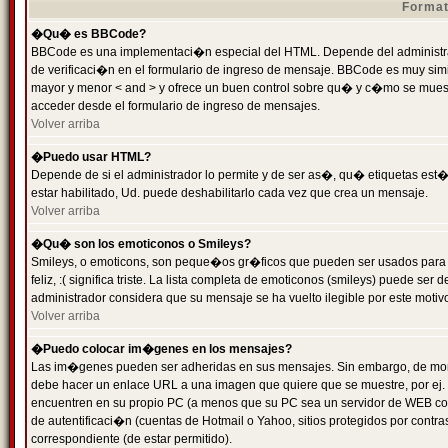
Format
�Qu� es BBCode?
BBCode es una implementaci�n especial del HTML. Depende del administrad
de verificaci�n en el formulario de ingreso de mensaje. BBCode es muy simila
mayor y menor < and > y ofrece un buen control sobre qu� y c�mo se mue
acceder desde el formulario de ingreso de mensajes.
Volver arriba
�Puedo usar HTML?
Depende de si el administrador lo permite y de ser as�, qu� etiquetas est�
estar habilitado, Ud. puede deshabilitarlo cada vez que crea un mensaje.
Volver arriba
�Qu� son los emoticonos o Smileys?
Smileys, o emoticons, son peque�os gr�ficos que pueden ser usados para 
feliz, :( significa triste. La lista completa de emoticonos (smileys) puede s
administrador considera que su mensaje se ha vuelto ilegible por este motivo
Volver arriba
�Puedo colocar im�genes en los mensajes?
Las im�genes pueden ser adheridas en sus mensajes. Sin embargo, de mome
debe hacer un enlace URL a una imagen que quiere que se muestre, por ej.
encuentren en su propio PC (a menos que su PC sea un servidor de WEB c
de autentificaci�n (cuentas de Hotmail o Yahoo, sitios protegidos por contr
correspondiente (de estar permitido).