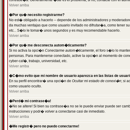
contrase�a. Generalmente �ste es el problema; si no, contacte con el admini
Volver arriba
�Por qu� necesito registrarme?
No est� obligado a hacerlo -- depende de los administradores y moderadores
da muchas ventajas que como usuario invitado no difrutar�a, como tener su
etc... S�lo le tomar� unos segundos y es muy recomendable hacerlo.
Volver arriba
�Por qu� me desconecta autom�ticamente?
Si no activa la opci�n
Conectarme autom�ticamente
, el foro s�lo lo mant
personas. Para mantenerse conectado, active la opci�n al momento de cone
cyber-caf�, trabajo, universidad, etc.
Volver arriba
�C�mo evito que mi nombre de usuario aparezca en las listas de usuar
En su perfil encontrar� una opci�n de
Ocultar mi estado de conexi�n
; si 
como usuario oculto.
Volver arriba
�Perd� mi contrase�a!
�No se altere! Si bien su contrase�a no se le puede enviar puede ser camb
instrucciones y podr� volver a conectarse casi de inmediato.
Volver arriba
�Me registr� pero no puedo conectarme!