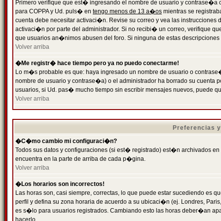
Primero verifique que est� ingresando el nombre de usuario y contrase�a cor
para COPPA y Ud. puls� en
tengo menos de 13 a�os
mientras se registrab
cuenta debe necesitar activaci�n. Revise su correo y vea las instrucciones d
activaci�n por parte del administrador. Si no recibi� un correo, verifique qu
que usuarios an�nimos abusen del foro. Si ninguna de estas descripciones c
Volver arriba
�Me registr� hace tiempo pero ya no puedo conectarme!
Lo m�s probable es que: haya ingresado un nombre de usuario o contrase�a
nombre de usuario y contrase�a) o el administrador ha borrado su cuenta p
usuarios, si Ud. pas� mucho tiempo sin escribir mensajes nuevos, puede qu
Volver arriba
Preferencias 
�C�mo cambio mi configuraci�n?
Todos sus datos y configuraciones (si est� registrado) est�n archivados en
encuentra en la parte de arriba de cada p�gina.
Volver arriba
�Los horarios son incorrectos!
Las horas son, casi siempre, correctas, lo que puede estar sucediendo es que
perfil y defina su zona horaria de acuerdo a su ubicaci�n (ej. Londres, Par
es s�lo para usuarios registrados. Cambiando esto las horas deber�an apar
hacerlo.