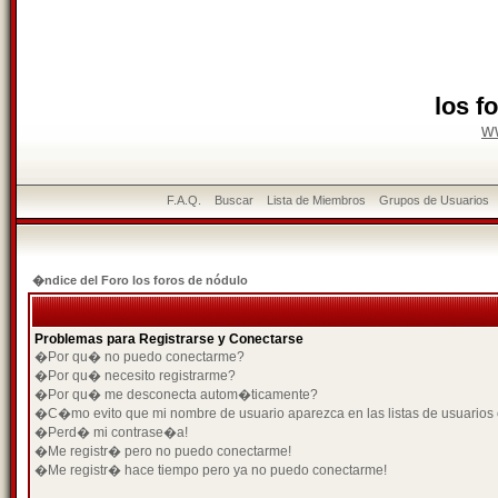
los f
w
F.A.Q.
Buscar
Lista de Miembros
Grupos de Usuarios
�ndice del Foro los foros de nódulo
Problemas para Registrarse y Conectarse
�Por qu� no puedo conectarme?
�Por qu� necesito registrarme?
�Por qu� me desconecta autom�ticamente?
�C�mo evito que mi nombre de usuario aparezca en las listas de usuarios
�Perd� mi contrase�a!
�Me registr� pero no puedo conectarme!
�Me registr� hace tiempo pero ya no puedo conectarme!