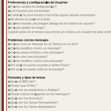
Preferencias y configuraci�n de Usuarios
�C�mo cambio mi configuraci�n?
�Los horarios son incorrectos!
�Cambi� la zona horaria y las horas siguen siendo incorrectas!
�Mi idioma no est� en la lista!
�C�mo muestro una imagen debajo de mi nombre de usuario?
�C�mo cambio mi rango?
Cuando pulso en el enlace para enviar un correo a un usuario me pide nom
Problemas con los mensajes
�C�mo creo un mensaje en un Tema o en un foro?
�C�mo modifico o borro un mensaje?
�C�mo adoso mi firma a mis mensajes?
�C�mo creo una encuesta?
�C�mo modifico o borro una encuesta?
�Por qu� no puedo acceder a ciertos Foros?
�Por qu� no puedo votar en encuestas?
Formatos y tipos de temas
�Qu� es BBCode?
�Puedo usar HTML?
�Qu� son los emoticonos o Smileys?
�Puedo colocar im�genes en los mensajes?
�Qu� son los Anuncios?
�Qu� son los Temas Permanentes?
�Qu� son los Temas Bloqueados?