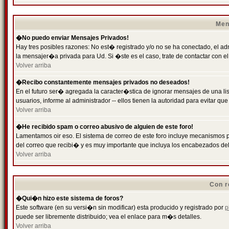
Men
�No puedo enviar Mensajes Privados!
Hay tres posibles razones: No est� registrado y/o no se ha conectado, el ad
la mensajer�a privada para Ud. Si �ste es el caso, trate de contactar con el
Volver arriba
�Recibo constantemente mensajes privados no deseados!
En el futuro ser� agregada la caracter�stica de ignorar mensajes de una l
usuarios, informe al administrador -- ellos tienen la autoridad para evitar 
Volver arriba
�He recibido spam o correo abusivo de alguien de este foro!
Lamentamos oir eso. El sistema de correo de este foro incluye mecanismos p
del correo que recibi� y es muy importante que incluya los encabezados de
Volver arriba
Con r
�Qui�n hizo este sistema de foros?
Este software (en su versi�n sin modificar) esta producido y registrado por
p
puede ser libremente distribuido; vea el enlace para m�s detalles.
Volver arriba