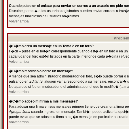
Cuando pulso en el enlace para enviar un correo a un usuario me pide n
Disculpe, pero s�lo los usuarios registrados pueden enviar correos a trav�s 
mensajes maliciosos de usuarios an�nimos.
Volver arriba
Problem
�C�mo creo un mensaje en un Tema o en un foro?
F�cil -- pulse en el bot�n correspondiente cuando est� en un foro o en un
cada lugar del foro est�n listados en la parte inferior de cada p�gina (
Puede
Volver arriba
�C�mo modifico o borro un mensaje?
A menos que sea administrador o moderador del foro, s�lo puede borrar o 
pulsando en
Editar
. Si alguien ya ha respondido a su mensaje, encontrar� 
No aparece si fue un moderador o el administrador el que lo modific� (la ma
Volver arriba
�C�mo adoso mi firma a mis mensajes?
Para adosar una firma en sus mensajes primero tiene que crear una firma pe
Agregar firma
cuando ingrese un mensaje. Tambi�n puede activar la opci�n 
puede evitar que se adose su firma a alg�n mensaje en particular al crearlo
Volver arriba