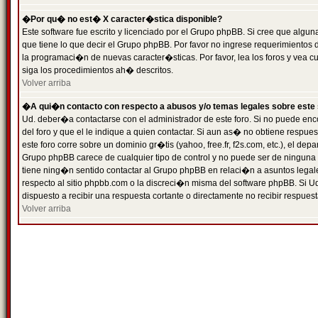
�Por qu� no est� X caracter�stica disponible?
Este software fue escrito y licenciado por el Grupo phpBB. Si cree que algun
que tiene lo que decir el Grupo phpBB. Por favor no ingrese requerimientos
la programaci�n de nuevas caracter�sticas. Por favor, lea los foros y vea c
siga los procedimientos ah� descritos.
Volver arriba
�A qui�n contacto con respecto a abusos y/o temas legales sobre este 
Ud. deber�a contactarse con el administrador de este foro. Si no puede enc
del foro y que el le indique a quien contactar. Si aun as� no obtiene resp
este foro corre sobre un dominio gr�tis (yahoo, free.fr, f2s.com, etc.), el d
Grupo phpBB carece de cualquier tipo de control y no puede ser de ninguna
tiene ning�n sentido contactar al Grupo phpBB en relaci�n a asuntos legal
respecto al sitio phpbb.com o la discreci�n misma del software phpBB. Si U
dispuesto a recibir una respuesta cortante o directamente no recibir respuest
Volver arriba