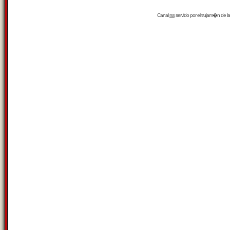
Canal
rss
servido por el
trujam�n
de la