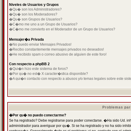
Niveles de Usuarios y Grupos
�Qu� son los Administradores?
�Qu� son los Moderadores?
�Qu� son Grupos de Usuarios?
�C�mo me uno a un Grupo de Usuarios?
�C�mo me convierto en el Moderador de un Grupo de Usuarios?
Mensajer�a Privada
�No puedo enviar Mensajes Privados!
�Recibo constantemente mensajes privados no deseados!
�He recibido spam o correo abusivo de alguien de este foro!
Con respecto a phpBB 2
�Qui�n hizo este sistema de foros?
�Por qu� no est� X caracter�stica disponible?
�A qui�n contacto con respecto a abusos y/o temas legales sobre este sist
Problemas par
�Por qu� no puedo conectarme?
Se ha registrado? Debe registrarse para poder conectarse. �Ha sido Ud. inh
administrador para averiguar por qu�. Si se ha registrado y no ha sido inh