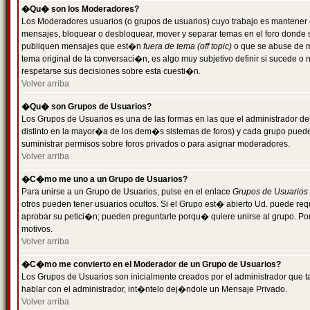
�Qu� son los Moderadores?
Los Moderadores usuarios (o grupos de usuarios) cuyo trabajo es mantener 
mensajes, bloquear o desbloquear, mover y separar temas en el foro donde
publiquen mensajes que est�n
fuera de tema (off topic)
o que se abuse de ma
tema original de la conversaci�n, es algo muy subjetivo definir si sucede 
respetarse sus decisiones sobre esta cuesti�n.
Volver arriba
�Qu� son Grupos de Usuarios?
Los Grupos de Usuarios es una de las formas en las que el administrador de
distinto en la mayor�a de los dem�s sistemas de foros) y cada grupo puede te
suministrar permisos sobre foros privados o para asignar moderadores.
Volver arriba
�C�mo me uno a un Grupo de Usuarios?
Para unirse a un Grupo de Usuarios, pulse en el enlace
Grupos de Usuarios
otros pueden tener usuarios ocultos. Si el Grupo est� abierto Ud. puede re
aprobar su petici�n; pueden preguntarle porqu� quiere unirse al grupo. Por
motivos.
Volver arriba
�C�mo me convierto en el Moderador de un Grupo de Usuarios?
Los Grupos de Usuarios son inicialmente creados por el administrador que
hablar con el administrador, int�ntelo dej�ndole un Mensaje Privado.
Volver arriba