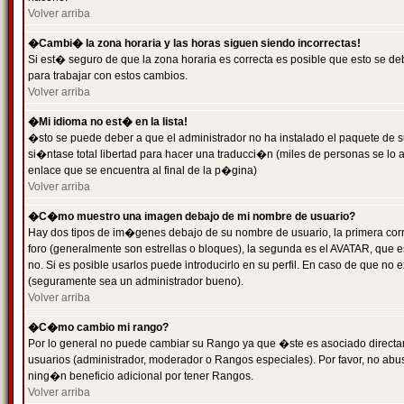
Volver arriba
�Cambi� la zona horaria y las horas siguen siendo incorrectas!
Si est� seguro de que la zona horaria es correcta es posible que esto se d
para trabajar con estos cambios.
Volver arriba
�Mi idioma no est� en la lista!
�sto se puede deber a que el administrador no ha instalado el paquete de s
si�ntase total libertad para hacer una traducci�n (miles de personas se lo
enlace que se encuentra al final de la p�gina)
Volver arriba
�C�mo muestro una imagen debajo de mi nombre de usuario?
Hay dos tipos de im�genes debajo de su nombre de usuario, la primera co
foro (generalmente son estrellas o bloques), la segunda es el AVATAR, que 
no. Si es posible usarlos puede introducirlo en su perfil. En caso de que no
(seguramente sea un administrador bueno).
Volver arriba
�C�mo cambio mi rango?
Por lo general no puede cambiar su Rango ya que �ste es asociado directame
usuarios (administrador, moderador o Rangos especiales). Por favor, no ab
ning�n beneficio adicional por tener Rangos.
Volver arriba