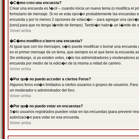
�C�mo creo una encuesta?
Crear una encuesta es f�cil -- cuando inicia un nuevo tema (o modifica el
formulario de mensaje. Si no ve esta opci�n probablemente las encuestas es
encuesta y por lo menos 2 opciones de votaci�n -- para agregar una opci�
[cero] para que no tenga l�mite de tiempo). Tambi�n habr� un l�mite de op
Volver arriba
�C�mo modifico o borro una encuesta?
Al igual que con los mensajes, s�lo puede modificar o borrar una encuesta 
en el primer mensaje de un tema, que siempre es el que tiene la encuesta as
Sin embargo, si ya existen votos, s�lo los administradores y moderadores pu
encuesta por medio de la edici�n de la misma a mitad de camino.
Volver arriba
�Por qu� no puedo acceder a ciertos Foros?
Algunos foros est�n limitados a ciertos usuarios o grupos de usuarios. Para 
un moderador o administrador del foro.
Volver arriba
�Por qu� no puedo votar en encuestas?
S�lo usuarios registrados pueden votar en las encuestas (para prevenir resu
autorizaci�n para votar en esa encuesta.
Volver arriba