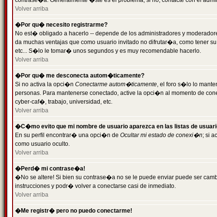
contrase�a. Generalmente �ste es el problema; si no, contacte con el admini
Volver arriba
�Por qu� necesito registrarme?
No est� obligado a hacerlo -- depende de los administradores y moderadores
da muchas ventajas que como usuario invitado no difrutar�a, como tener su
etc... S�lo le tomar� unos segundos y es muy recomendable hacerlo.
Volver arriba
�Por qu� me desconecta autom�ticamente?
Si no activa la opci�n
Conectarme autom�ticamente
, el foro s�lo lo mant
personas. Para mantenerse conectado, active la opci�n al momento de cone
cyber-caf�, trabajo, universidad, etc.
Volver arriba
�C�mo evito que mi nombre de usuario aparezca en las listas de usuar
En su perfil encontrar� una opci�n de
Ocultar mi estado de conexi�n
; si 
como usuario oculto.
Volver arriba
�Perd� mi contrase�a!
�No se altere! Si bien su contrase�a no se le puede enviar puede ser camb
instrucciones y podr� volver a conectarse casi de inmediato.
Volver arriba
�Me registr� pero no puedo conectarme!