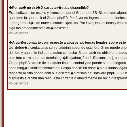
�Por qu� no est� X caracter�stica disponible?
Este software fue escrito y licenciado por el Grupo phpBB. Si cree que algun
que tiene lo que decir el Grupo phpBB. Por favor no ingrese requerimientos
la programaci�n de nuevas caracter�sticas. Por favor, lea los foros y vea c
siga los procedimientos ah� descritos.
Volver arriba
�A qui�n contacto con respecto a abusos y/o temas legales sobre este 
Ud. deber�a contactarse con el administrador de este foro. Si no puede enc
del foro y que el le indique a quien contactar. Si aun as� no obtiene resp
este foro corre sobre un dominio gr�tis (yahoo, free.fr, f2s.com, etc.), el d
Grupo phpBB carece de cualquier tipo de control y no puede ser de ninguna
tiene ning�n sentido contactar al Grupo phpBB en relaci�n a asuntos legal
respecto al sitio phpbb.com o la discreci�n misma del software phpBB. Si U
dispuesto a recibir una respuesta cortante o directamente no recibir respuest
Volver arriba