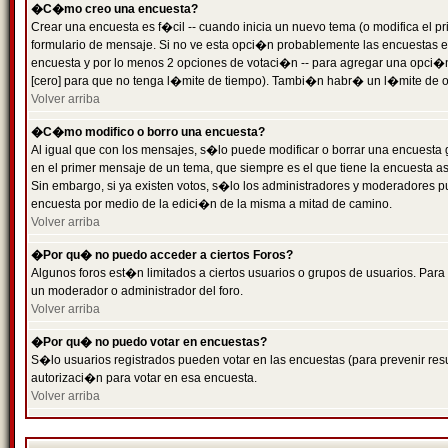
�C�mo creo una encuesta?
Crear una encuesta es f�cil -- cuando inicia un nuevo tema (o modifica el
formulario de mensaje. Si no ve esta opci�n probablemente las encuestas es
encuesta y por lo menos 2 opciones de votaci�n -- para agregar una opci�
[cero] para que no tenga l�mite de tiempo). Tambi�n habr� un l�mite de op
Volver arriba
�C�mo modifico o borro una encuesta?
Al igual que con los mensajes, s�lo puede modificar o borrar una encuesta 
en el primer mensaje de un tema, que siempre es el que tiene la encuesta as
Sin embargo, si ya existen votos, s�lo los administradores y moderadores pu
encuesta por medio de la edici�n de la misma a mitad de camino.
Volver arriba
�Por qu� no puedo acceder a ciertos Foros?
Algunos foros est�n limitados a ciertos usuarios o grupos de usuarios. Para 
un moderador o administrador del foro.
Volver arriba
�Por qu� no puedo votar en encuestas?
S�lo usuarios registrados pueden votar en las encuestas (para prevenir resu
autorizaci�n para votar en esa encuesta.
Volver arriba