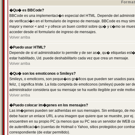
Format
�Qu� es BBCode?
BBCode es una implementaci�n especial del HTML. Depende del administrad
de verificaci�n en el formulario de ingreso de mensaje. BBCode es muy simila
mayor y menor < and > y ofrece un buen control sobre qu� y c�mo se mue
acceder desde el formulario de ingreso de mensajes.
Volver arriba
�Puedo usar HTML?
Depende de si el administrador lo permite y de ser as�, qu� etiquetas est�
estar habilitado, Ud. puede deshabilitarlo cada vez que crea un mensaje.
Volver arriba
�Qu� son los emoticonos o Smileys?
Smileys, o emoticons, son peque�os gr�ficos que pueden ser usados para 
feliz, :( significa triste. La lista completa de emoticonos (smileys) puede s
administrador considera que su mensaje se ha vuelto ilegible por este motivo
Volver arriba
�Puedo colocar im�genes en los mensajes?
Las im�genes pueden ser adheridas en sus mensajes. Sin embargo, de mome
debe hacer un enlace URL a una imagen que quiere que se muestre, por ej.
encuentren en su propio PC (a menos que su PC sea un servidor de WEB c
de autentificaci�n (cuentas de Hotmail o Yahoo, sitios protegidos por contr
correspondiente (de estar permitido).