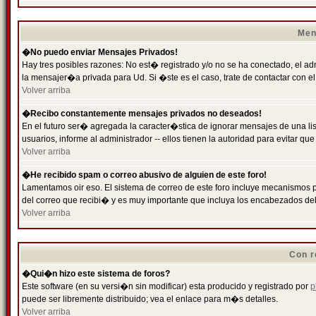
Men
�No puedo enviar Mensajes Privados!
Hay tres posibles razones: No est� registrado y/o no se ha conectado, el ad
la mensajer�a privada para Ud. Si �ste es el caso, trate de contactar con el
Volver arriba
�Recibo constantemente mensajes privados no deseados!
En el futuro ser� agregada la caracter�stica de ignorar mensajes de una l
usuarios, informe al administrador -- ellos tienen la autoridad para evitar 
Volver arriba
�He recibido spam o correo abusivo de alguien de este foro!
Lamentamos oir eso. El sistema de correo de este foro incluye mecanismos p
del correo que recibi� y es muy importante que incluya los encabezados de
Volver arriba
Con r
�Qui�n hizo este sistema de foros?
Este software (en su versi�n sin modificar) esta producido y registrado por
p
puede ser libremente distribuido; vea el enlace para m�s detalles.
Volver arriba