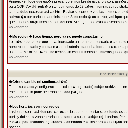
Primero verifique que est� ingresando el nombre de usuario y contrase�a cor
para COPPA y Ud. puls� en
tengo menos de 13 a�os
mientras se registrab
cuenta debe necesitar activaci�n. Revise su correo y vea las instrucciones d
activaci�n por parte del administrador. Si no recibi� un correo, verifique qu
que usuarios an�nimos abusen del foro. Si ninguna de estas descripciones c
Volver arriba
�Me registr� hace tiempo pero ya no puedo conectarme!
Lo m�s probable es que: haya ingresado un nombre de usuario o contrase�a
nombre de usuario y contrase�a) o el administrador ha borrado su cuenta p
usuarios, si Ud. pas� mucho tiempo sin escribir mensajes nuevos, puede qu
Volver arriba
Preferencias 
�C�mo cambio mi configuraci�n?
Todos sus datos y configuraciones (si est� registrado) est�n archivados en
encuentra en la parte de arriba de cada p�gina.
Volver arriba
�Los horarios son incorrectos!
Las horas son, casi siempre, correctas, lo que puede estar sucediendo es que
perfil y defina su zona horaria de acuerdo a su ubicaci�n (ej. Londres, Par
es s�lo para usuarios registrados. Cambiando esto las horas deber�an apar
hacerlo.