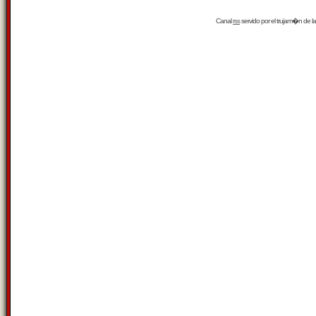
Canal
rss
servido por el
trujam�n
de la