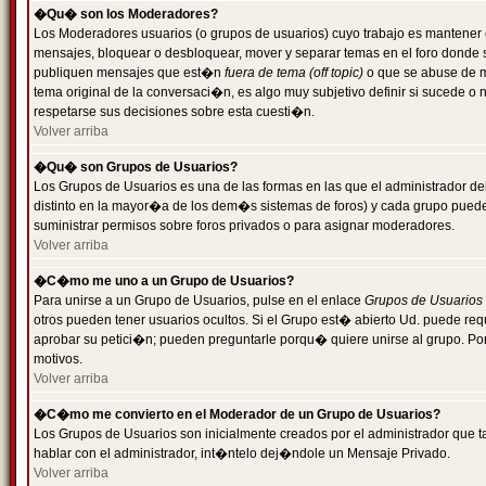
�Qu� son los Moderadores?
Los Moderadores usuarios (o grupos de usuarios) cuyo trabajo es mantener 
mensajes, bloquear o desbloquear, mover y separar temas en el foro donde
publiquen mensajes que est�n
fuera de tema (off topic)
o que se abuse de ma
tema original de la conversaci�n, es algo muy subjetivo definir si sucede 
respetarse sus decisiones sobre esta cuesti�n.
Volver arriba
�Qu� son Grupos de Usuarios?
Los Grupos de Usuarios es una de las formas en las que el administrador de
distinto en la mayor�a de los dem�s sistemas de foros) y cada grupo puede te
suministrar permisos sobre foros privados o para asignar moderadores.
Volver arriba
�C�mo me uno a un Grupo de Usuarios?
Para unirse a un Grupo de Usuarios, pulse en el enlace
Grupos de Usuarios
otros pueden tener usuarios ocultos. Si el Grupo est� abierto Ud. puede re
aprobar su petici�n; pueden preguntarle porqu� quiere unirse al grupo. Por
motivos.
Volver arriba
�C�mo me convierto en el Moderador de un Grupo de Usuarios?
Los Grupos de Usuarios son inicialmente creados por el administrador que
hablar con el administrador, int�ntelo dej�ndole un Mensaje Privado.
Volver arriba