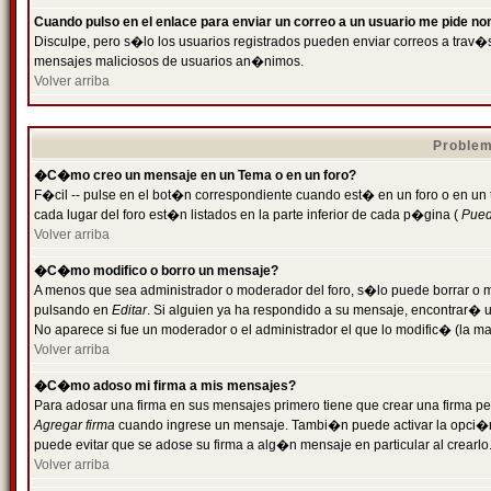
Cuando pulso en el enlace para enviar un correo a un usuario me pide n
Disculpe, pero s�lo los usuarios registrados pueden enviar correos a trav�s 
mensajes maliciosos de usuarios an�nimos.
Volver arriba
Problem
�C�mo creo un mensaje en un Tema o en un foro?
F�cil -- pulse en el bot�n correspondiente cuando est� en un foro o en un
cada lugar del foro est�n listados en la parte inferior de cada p�gina (
Puede
Volver arriba
�C�mo modifico o borro un mensaje?
A menos que sea administrador o moderador del foro, s�lo puede borrar o 
pulsando en
Editar
. Si alguien ya ha respondido a su mensaje, encontrar� 
No aparece si fue un moderador o el administrador el que lo modific� (la ma
Volver arriba
�C�mo adoso mi firma a mis mensajes?
Para adosar una firma en sus mensajes primero tiene que crear una firma pe
Agregar firma
cuando ingrese un mensaje. Tambi�n puede activar la opci�n 
puede evitar que se adose su firma a alg�n mensaje en particular al crearlo
Volver arriba