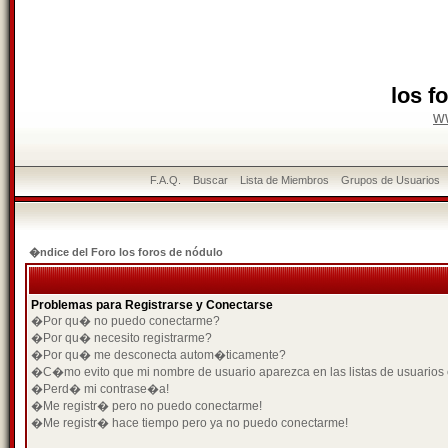
los f
w
F.A.Q.
Buscar
Lista de Miembros
Grupos de Usuarios
�ndice del Foro los foros de nódulo
Problemas para Registrarse y Conectarse
�Por qu� no puedo conectarme?
�Por qu� necesito registrarme?
�Por qu� me desconecta autom�ticamente?
�C�mo evito que mi nombre de usuario aparezca en las listas de usuarios
�Perd� mi contrase�a!
�Me registr� pero no puedo conectarme!
�Me registr� hace tiempo pero ya no puedo conectarme!