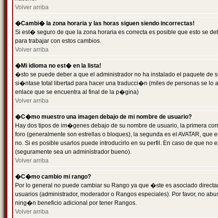
Volver arriba
�Cambi� la zona horaria y las horas siguen siendo incorrectas!
Si est� seguro de que la zona horaria es correcta es posible que esto se d
para trabajar con estos cambios.
Volver arriba
�Mi idioma no est� en la lista!
�sto se puede deber a que el administrador no ha instalado el paquete de s
si�ntase total libertad para hacer una traducci�n (miles de personas se lo
enlace que se encuentra al final de la p�gina)
Volver arriba
�C�mo muestro una imagen debajo de mi nombre de usuario?
Hay dos tipos de im�genes debajo de su nombre de usuario, la primera co
foro (generalmente son estrellas o bloques), la segunda es el AVATAR, que 
no. Si es posible usarlos puede introducirlo en su perfil. En caso de que no
(seguramente sea un administrador bueno).
Volver arriba
�C�mo cambio mi rango?
Por lo general no puede cambiar su Rango ya que �ste es asociado directame
usuarios (administrador, moderador o Rangos especiales). Por favor, no ab
ning�n beneficio adicional por tener Rangos.
Volver arriba