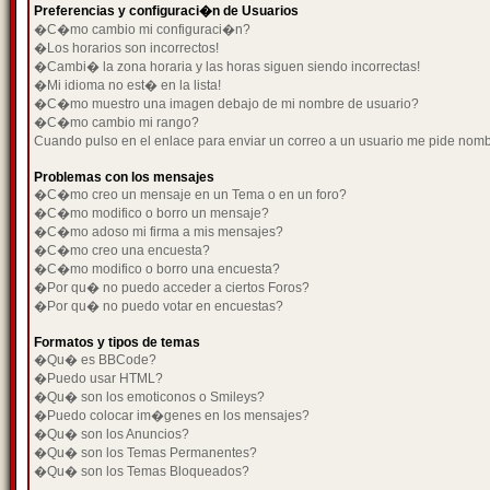
Preferencias y configuraci�n de Usuarios
�C�mo cambio mi configuraci�n?
�Los horarios son incorrectos!
�Cambi� la zona horaria y las horas siguen siendo incorrectas!
�Mi idioma no est� en la lista!
�C�mo muestro una imagen debajo de mi nombre de usuario?
�C�mo cambio mi rango?
Cuando pulso en el enlace para enviar un correo a un usuario me pide nom
Problemas con los mensajes
�C�mo creo un mensaje en un Tema o en un foro?
�C�mo modifico o borro un mensaje?
�C�mo adoso mi firma a mis mensajes?
�C�mo creo una encuesta?
�C�mo modifico o borro una encuesta?
�Por qu� no puedo acceder a ciertos Foros?
�Por qu� no puedo votar en encuestas?
Formatos y tipos de temas
�Qu� es BBCode?
�Puedo usar HTML?
�Qu� son los emoticonos o Smileys?
�Puedo colocar im�genes en los mensajes?
�Qu� son los Anuncios?
�Qu� son los Temas Permanentes?
�Qu� son los Temas Bloqueados?