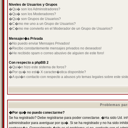
Niveles de Usuarios y Grupos
�Qu� son los Administradores?
�Qu� son los Moderadores?
�Qu� son Grupos de Usuarios?
�C�mo me uno a un Grupo de Usuarios?
�C�mo me convierto en el Moderador de un Grupo de Usuarios?
Mensajer�a Privada
�No puedo enviar Mensajes Privados!
�Recibo constantemente mensajes privados no deseados!
�He recibido spam o correo abusivo de alguien de este foro!
Con respecto a phpBB 2
�Qui�n hizo este sistema de foros?
�Por qu� no est� X caracter�stica disponible?
�A qui�n contacto con respecto a abusos y/o temas legales sobre este sist
Problemas par
�Por qu� no puedo conectarme?
Se ha registrado? Debe registrarse para poder conectarse. �Ha sido Ud. inh
administrador para averiguar por qu�. Si se ha registrado y no ha sido inh