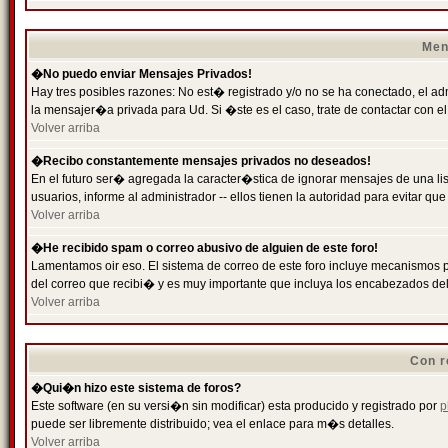
Men
�No puedo enviar Mensajes Privados!
Hay tres posibles razones: No est� registrado y/o no se ha conectado, el ad
la mensajer�a privada para Ud. Si �ste es el caso, trate de contactar con el
Volver arriba
�Recibo constantemente mensajes privados no deseados!
En el futuro ser� agregada la caracter�stica de ignorar mensajes de una l
usuarios, informe al administrador -- ellos tienen la autoridad para evitar 
Volver arriba
�He recibido spam o correo abusivo de alguien de este foro!
Lamentamos oir eso. El sistema de correo de este foro incluye mecanismos p
del correo que recibi� y es muy importante que incluya los encabezados de
Volver arriba
Con r
�Qui�n hizo este sistema de foros?
Este software (en su versi�n sin modificar) esta producido y registrado por
p
puede ser libremente distribuido; vea el enlace para m�s detalles.
Volver arriba