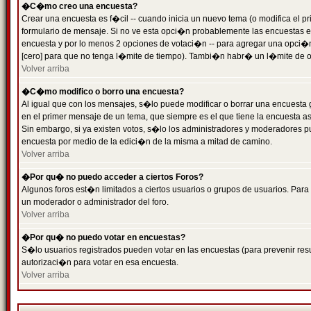
�C�mo creo una encuesta?
Crear una encuesta es f�cil -- cuando inicia un nuevo tema (o modifica el
formulario de mensaje. Si no ve esta opci�n probablemente las encuestas es
encuesta y por lo menos 2 opciones de votaci�n -- para agregar una opci�
[cero] para que no tenga l�mite de tiempo). Tambi�n habr� un l�mite de op
Volver arriba
�C�mo modifico o borro una encuesta?
Al igual que con los mensajes, s�lo puede modificar o borrar una encuesta 
en el primer mensaje de un tema, que siempre es el que tiene la encuesta as
Sin embargo, si ya existen votos, s�lo los administradores y moderadores pu
encuesta por medio de la edici�n de la misma a mitad de camino.
Volver arriba
�Por qu� no puedo acceder a ciertos Foros?
Algunos foros est�n limitados a ciertos usuarios o grupos de usuarios. Para 
un moderador o administrador del foro.
Volver arriba
�Por qu� no puedo votar en encuestas?
S�lo usuarios registrados pueden votar en las encuestas (para prevenir resu
autorizaci�n para votar en esa encuesta.
Volver arriba