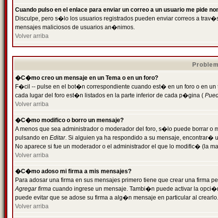
Cuando pulso en el enlace para enviar un correo a un usuario me pide n
Disculpe, pero s�lo los usuarios registrados pueden enviar correos a trav�s 
mensajes maliciosos de usuarios an�nimos.
Volver arriba
Problem
�C�mo creo un mensaje en un Tema o en un foro?
F�cil -- pulse en el bot�n correspondiente cuando est� en un foro o en un
cada lugar del foro est�n listados en la parte inferior de cada p�gina (
Puede
Volver arriba
�C�mo modifico o borro un mensaje?
A menos que sea administrador o moderador del foro, s�lo puede borrar o 
pulsando en
Editar
. Si alguien ya ha respondido a su mensaje, encontrar� 
No aparece si fue un moderador o el administrador el que lo modific� (la ma
Volver arriba
�C�mo adoso mi firma a mis mensajes?
Para adosar una firma en sus mensajes primero tiene que crear una firma pe
Agregar firma
cuando ingrese un mensaje. Tambi�n puede activar la opci�n 
puede evitar que se adose su firma a alg�n mensaje en particular al crearlo
Volver arriba