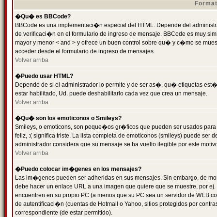
Format
�Qu� es BBCode?
BBCode es una implementaci�n especial del HTML. Depende del administrad
de verificaci�n en el formulario de ingreso de mensaje. BBCode es muy simila
mayor y menor < and > y ofrece un buen control sobre qu� y c�mo se mue
acceder desde el formulario de ingreso de mensajes.
Volver arriba
�Puedo usar HTML?
Depende de si el administrador lo permite y de ser as�, qu� etiquetas est�
estar habilitado, Ud. puede deshabilitarlo cada vez que crea un mensaje.
Volver arriba
�Qu� son los emoticonos o Smileys?
Smileys, o emoticons, son peque�os gr�ficos que pueden ser usados para 
feliz, :( significa triste. La lista completa de emoticonos (smileys) puede s
administrador considera que su mensaje se ha vuelto ilegible por este motivo
Volver arriba
�Puedo colocar im�genes en los mensajes?
Las im�genes pueden ser adheridas en sus mensajes. Sin embargo, de mome
debe hacer un enlace URL a una imagen que quiere que se muestre, por ej.
encuentren en su propio PC (a menos que su PC sea un servidor de WEB c
de autentificaci�n (cuentas de Hotmail o Yahoo, sitios protegidos por contr
correspondiente (de estar permitido).