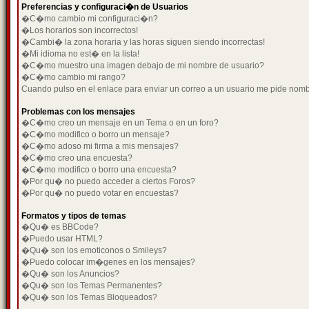
Preferencias y configuraci�n de Usuarios
�C�mo cambio mi configuraci�n?
�Los horarios son incorrectos!
�Cambi� la zona horaria y las horas siguen siendo incorrectas!
�Mi idioma no est� en la lista!
�C�mo muestro una imagen debajo de mi nombre de usuario?
�C�mo cambio mi rango?
Cuando pulso en el enlace para enviar un correo a un usuario me pide nom
Problemas con los mensajes
�C�mo creo un mensaje en un Tema o en un foro?
�C�mo modifico o borro un mensaje?
�C�mo adoso mi firma a mis mensajes?
�C�mo creo una encuesta?
�C�mo modifico o borro una encuesta?
�Por qu� no puedo acceder a ciertos Foros?
�Por qu� no puedo votar en encuestas?
Formatos y tipos de temas
�Qu� es BBCode?
�Puedo usar HTML?
�Qu� son los emoticonos o Smileys?
�Puedo colocar im�genes en los mensajes?
�Qu� son los Anuncios?
�Qu� son los Temas Permanentes?
�Qu� son los Temas Bloqueados?