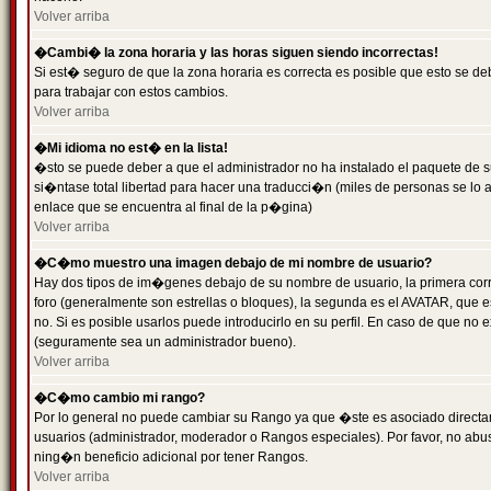
Volver arriba
�Cambi� la zona horaria y las horas siguen siendo incorrectas!
Si est� seguro de que la zona horaria es correcta es posible que esto se d
para trabajar con estos cambios.
Volver arriba
�Mi idioma no est� en la lista!
�sto se puede deber a que el administrador no ha instalado el paquete de s
si�ntase total libertad para hacer una traducci�n (miles de personas se lo
enlace que se encuentra al final de la p�gina)
Volver arriba
�C�mo muestro una imagen debajo de mi nombre de usuario?
Hay dos tipos de im�genes debajo de su nombre de usuario, la primera co
foro (generalmente son estrellas o bloques), la segunda es el AVATAR, que 
no. Si es posible usarlos puede introducirlo en su perfil. En caso de que no
(seguramente sea un administrador bueno).
Volver arriba
�C�mo cambio mi rango?
Por lo general no puede cambiar su Rango ya que �ste es asociado directame
usuarios (administrador, moderador o Rangos especiales). Por favor, no ab
ning�n beneficio adicional por tener Rangos.
Volver arriba