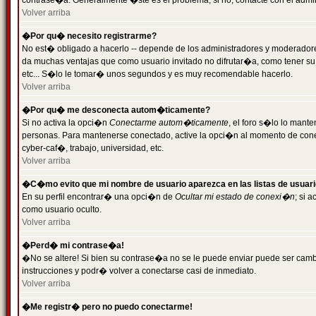
contrase�a. Generalmente �ste es el problema; si no, contacte con el admini
Volver arriba
�Por qu� necesito registrarme?
No est� obligado a hacerlo -- depende de los administradores y moderadores
da muchas ventajas que como usuario invitado no difrutar�a, como tener su
etc... S�lo le tomar� unos segundos y es muy recomendable hacerlo.
Volver arriba
�Por qu� me desconecta autom�ticamente?
Si no activa la opci�n
Conectarme autom�ticamente
, el foro s�lo lo mant
personas. Para mantenerse conectado, active la opci�n al momento de cone
cyber-caf�, trabajo, universidad, etc.
Volver arriba
�C�mo evito que mi nombre de usuario aparezca en las listas de usuar
En su perfil encontrar� una opci�n de
Ocultar mi estado de conexi�n
; si 
como usuario oculto.
Volver arriba
�Perd� mi contrase�a!
�No se altere! Si bien su contrase�a no se le puede enviar puede ser camb
instrucciones y podr� volver a conectarse casi de inmediato.
Volver arriba
�Me registr� pero no puedo conectarme!