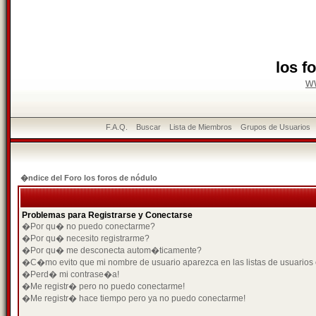
los f
w
F.A.Q.
Buscar
Lista de Miembros
Grupos de Usuarios
�ndice del Foro los foros de nódulo
Problemas para Registrarse y Conectarse
�Por qu� no puedo conectarme?
�Por qu� necesito registrarme?
�Por qu� me desconecta autom�ticamente?
�C�mo evito que mi nombre de usuario aparezca en las listas de usuarios
�Perd� mi contrase�a!
�Me registr� pero no puedo conectarme!
�Me registr� hace tiempo pero ya no puedo conectarme!