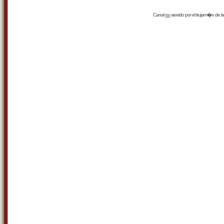
Canal
rss
servido por el
trujam�n
de la