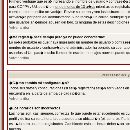
Primero verifique que est� ingresando el nombre de usuario y contrase�a cor
para COPPA y Ud. puls� en
tengo menos de 13 a�os
mientras se registrab
cuenta debe necesitar activaci�n. Revise su correo y vea las instrucciones d
activaci�n por parte del administrador. Si no recibi� un correo, verifique qu
que usuarios an�nimos abusen del foro. Si ninguna de estas descripciones c
Volver arriba
�Me registr� hace tiempo pero ya no puedo conectarme!
Lo m�s probable es que: haya ingresado un nombre de usuario o contrase�a
nombre de usuario y contrase�a) o el administrador ha borrado su cuenta p
usuarios, si Ud. pas� mucho tiempo sin escribir mensajes nuevos, puede qu
Volver arriba
Preferencias 
�C�mo cambio mi configuraci�n?
Todos sus datos y configuraciones (si est� registrado) est�n archivados en
encuentra en la parte de arriba de cada p�gina.
Volver arriba
�Los horarios son incorrectos!
Las horas son, casi siempre, correctas, lo que puede estar sucediendo es que
perfil y defina su zona horaria de acuerdo a su ubicaci�n (ej. Londres, Par
es s�lo para usuarios registrados. Cambiando esto las horas deber�an apar
hacerlo.