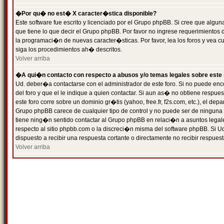
�Por qu� no est� X caracter�stica disponible?
Este software fue escrito y licenciado por el Grupo phpBB. Si cree que algun
que tiene lo que decir el Grupo phpBB. Por favor no ingrese requerimientos
la programaci�n de nuevas caracter�sticas. Por favor, lea los foros y vea c
siga los procedimientos ah� descritos.
Volver arriba
�A qui�n contacto con respecto a abusos y/o temas legales sobre este 
Ud. deber�a contactarse con el administrador de este foro. Si no puede enc
del foro y que el le indique a quien contactar. Si aun as� no obtiene resp
este foro corre sobre un dominio gr�tis (yahoo, free.fr, f2s.com, etc.), el d
Grupo phpBB carece de cualquier tipo de control y no puede ser de ninguna
tiene ning�n sentido contactar al Grupo phpBB en relaci�n a asuntos legal
respecto al sitio phpbb.com o la discreci�n misma del software phpBB. Si U
dispuesto a recibir una respuesta cortante o directamente no recibir respuest
Volver arriba