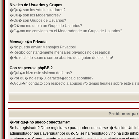
Niveles de Usuarios y Grupos
�Qu� son los Administradores?
�Qu� son los Moderadores?
�Qu� son Grupos de Usuarios?
�C�mo me uno a un Grupo de Usuarios?
�C�mo me convierto en el Moderador de un Grupo de Usuarios?
Mensajer�a Privada
�No puedo enviar Mensajes Privados!
�Recibo constantemente mensajes privados no deseados!
�He recibido spam o correo abusivo de alguien de este foro!
Con respecto a phpBB 2
�Qui�n hizo este sistema de foros?
�Por qu� no est� X caracter�stica disponible?
�A qui�n contacto con respecto a abusos y/o temas legales sobre este sist
Problemas par
�Por qu� no puedo conectarme?
Se ha registrado? Debe registrarse para poder conectarse. �Ha sido Ud. inh
administrador para averiguar por qu�. Si se ha registrado y no ha sido inh