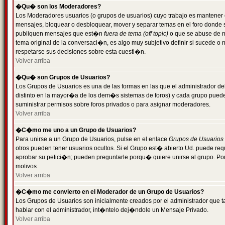
�Qu� son los Moderadores?
Los Moderadores usuarios (o grupos de usuarios) cuyo trabajo es mantener 
mensajes, bloquear o desbloquear, mover y separar temas en el foro donde
publiquen mensajes que est�n
fuera de tema (off topic)
o que se abuse de ma
tema original de la conversaci�n, es algo muy subjetivo definir si sucede 
respetarse sus decisiones sobre esta cuesti�n.
Volver arriba
�Qu� son Grupos de Usuarios?
Los Grupos de Usuarios es una de las formas en las que el administrador de
distinto en la mayor�a de los dem�s sistemas de foros) y cada grupo puede te
suministrar permisos sobre foros privados o para asignar moderadores.
Volver arriba
�C�mo me uno a un Grupo de Usuarios?
Para unirse a un Grupo de Usuarios, pulse en el enlace
Grupos de Usuarios
otros pueden tener usuarios ocultos. Si el Grupo est� abierto Ud. puede re
aprobar su petici�n; pueden preguntarle porqu� quiere unirse al grupo. Por
motivos.
Volver arriba
�C�mo me convierto en el Moderador de un Grupo de Usuarios?
Los Grupos de Usuarios son inicialmente creados por el administrador que
hablar con el administrador, int�ntelo dej�ndole un Mensaje Privado.
Volver arriba