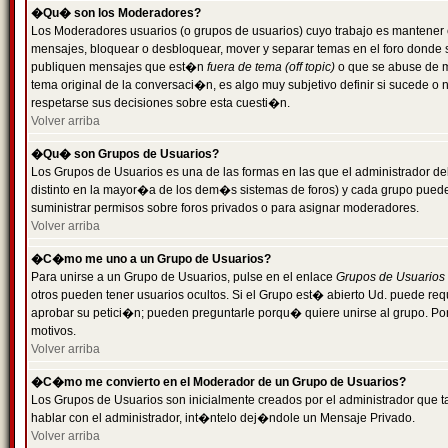
�Qu� son los Moderadores?
Los Moderadores usuarios (o grupos de usuarios) cuyo trabajo es mantener 
mensajes, bloquear o desbloquear, mover y separar temas en el foro donde
publiquen mensajes que est�n
fuera de tema (off topic)
o que se abuse de ma
tema original de la conversaci�n, es algo muy subjetivo definir si sucede 
respetarse sus decisiones sobre esta cuesti�n.
Volver arriba
�Qu� son Grupos de Usuarios?
Los Grupos de Usuarios es una de las formas en las que el administrador de
distinto en la mayor�a de los dem�s sistemas de foros) y cada grupo puede te
suministrar permisos sobre foros privados o para asignar moderadores.
Volver arriba
�C�mo me uno a un Grupo de Usuarios?
Para unirse a un Grupo de Usuarios, pulse en el enlace
Grupos de Usuarios
otros pueden tener usuarios ocultos. Si el Grupo est� abierto Ud. puede re
aprobar su petici�n; pueden preguntarle porqu� quiere unirse al grupo. Por
motivos.
Volver arriba
�C�mo me convierto en el Moderador de un Grupo de Usuarios?
Los Grupos de Usuarios son inicialmente creados por el administrador que
hablar con el administrador, int�ntelo dej�ndole un Mensaje Privado.
Volver arriba