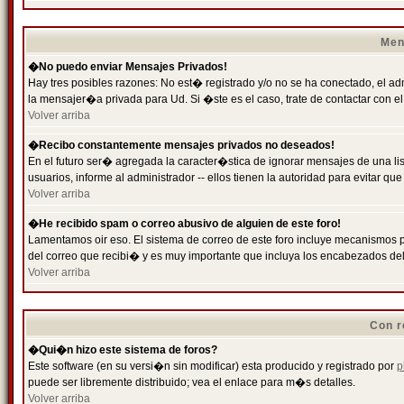
Men
�No puedo enviar Mensajes Privados!
Hay tres posibles razones: No est� registrado y/o no se ha conectado, el ad
la mensajer�a privada para Ud. Si �ste es el caso, trate de contactar con el
Volver arriba
�Recibo constantemente mensajes privados no deseados!
En el futuro ser� agregada la caracter�stica de ignorar mensajes de una l
usuarios, informe al administrador -- ellos tienen la autoridad para evitar 
Volver arriba
�He recibido spam o correo abusivo de alguien de este foro!
Lamentamos oir eso. El sistema de correo de este foro incluye mecanismos p
del correo que recibi� y es muy importante que incluya los encabezados de
Volver arriba
Con r
�Qui�n hizo este sistema de foros?
Este software (en su versi�n sin modificar) esta producido y registrado por
p
puede ser libremente distribuido; vea el enlace para m�s detalles.
Volver arriba