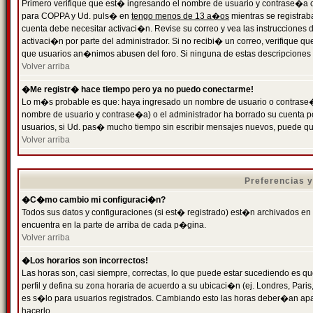
Primero verifique que est� ingresando el nombre de usuario y contrase�a cor
para COPPA y Ud. puls� en
tengo menos de 13 a�os
mientras se registrab
cuenta debe necesitar activaci�n. Revise su correo y vea las instrucciones d
activaci�n por parte del administrador. Si no recibi� un correo, verifique qu
que usuarios an�nimos abusen del foro. Si ninguna de estas descripciones c
Volver arriba
�Me registr� hace tiempo pero ya no puedo conectarme!
Lo m�s probable es que: haya ingresado un nombre de usuario o contrase�a
nombre de usuario y contrase�a) o el administrador ha borrado su cuenta p
usuarios, si Ud. pas� mucho tiempo sin escribir mensajes nuevos, puede qu
Volver arriba
Preferencias 
�C�mo cambio mi configuraci�n?
Todos sus datos y configuraciones (si est� registrado) est�n archivados en
encuentra en la parte de arriba de cada p�gina.
Volver arriba
�Los horarios son incorrectos!
Las horas son, casi siempre, correctas, lo que puede estar sucediendo es que
perfil y defina su zona horaria de acuerdo a su ubicaci�n (ej. Londres, Par
es s�lo para usuarios registrados. Cambiando esto las horas deber�an apar
hacerlo.