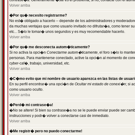
contrase�a. Generalmente �ste es el problema; si no, contacte con el admini
Volver arriba
�Por qu� necesito registrarme?
No est� obligado a hacerlo -- depende de los administradores y moderadores
da muchas ventajas que como usuario invitado no difrutar�a, como tener su
etc... S�lo le tomar� unos segundos y es muy recomendable hacerlo.
Volver arriba
�Por qu� me desconecta autom�ticamente?
Si no activa la opci�n
Conectarme autom�ticamente
, el foro s�lo lo mant
personas. Para mantenerse conectado, active la opci�n al momento de cone
cyber-caf�, trabajo, universidad, etc.
Volver arriba
�C�mo evito que mi nombre de usuario aparezca en las listas de usuar
En su perfil encontrar� una opci�n de
Ocultar mi estado de conexi�n
; si 
como usuario oculto.
Volver arriba
�Perd� mi contrase�a!
�No se altere! Si bien su contrase�a no se le puede enviar puede ser camb
instrucciones y podr� volver a conectarse casi de inmediato.
Volver arriba
�Me registr� pero no puedo conectarme!