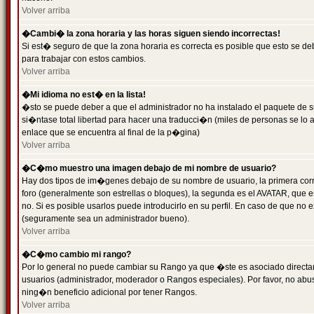
Volver arriba
�Cambi� la zona horaria y las horas siguen siendo incorrectas!
Si est� seguro de que la zona horaria es correcta es posible que esto se d
para trabajar con estos cambios.
Volver arriba
�Mi idioma no est� en la lista!
�sto se puede deber a que el administrador no ha instalado el paquete de s
si�ntase total libertad para hacer una traducci�n (miles de personas se lo
enlace que se encuentra al final de la p�gina)
Volver arriba
�C�mo muestro una imagen debajo de mi nombre de usuario?
Hay dos tipos de im�genes debajo de su nombre de usuario, la primera co
foro (generalmente son estrellas o bloques), la segunda es el AVATAR, que 
no. Si es posible usarlos puede introducirlo en su perfil. En caso de que no
(seguramente sea un administrador bueno).
Volver arriba
�C�mo cambio mi rango?
Por lo general no puede cambiar su Rango ya que �ste es asociado directame
usuarios (administrador, moderador o Rangos especiales). Por favor, no ab
ning�n beneficio adicional por tener Rangos.
Volver arriba