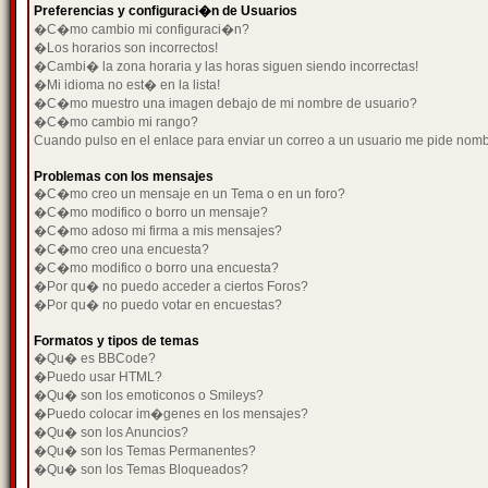
Preferencias y configuraci�n de Usuarios
�C�mo cambio mi configuraci�n?
�Los horarios son incorrectos!
�Cambi� la zona horaria y las horas siguen siendo incorrectas!
�Mi idioma no est� en la lista!
�C�mo muestro una imagen debajo de mi nombre de usuario?
�C�mo cambio mi rango?
Cuando pulso en el enlace para enviar un correo a un usuario me pide nom
Problemas con los mensajes
�C�mo creo un mensaje en un Tema o en un foro?
�C�mo modifico o borro un mensaje?
�C�mo adoso mi firma a mis mensajes?
�C�mo creo una encuesta?
�C�mo modifico o borro una encuesta?
�Por qu� no puedo acceder a ciertos Foros?
�Por qu� no puedo votar en encuestas?
Formatos y tipos de temas
�Qu� es BBCode?
�Puedo usar HTML?
�Qu� son los emoticonos o Smileys?
�Puedo colocar im�genes en los mensajes?
�Qu� son los Anuncios?
�Qu� son los Temas Permanentes?
�Qu� son los Temas Bloqueados?