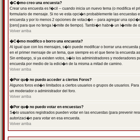
�C�mo creo una encuesta?
Crear una encuesta es f�cil -- cuando inicia un nuevo tema (o modifica el
formulario de mensaje. Si no ve esta opci�n probablemente las encuestas es
encuesta y por lo menos 2 opciones de votaci�n -- para agregar una opci�
[cero] para que no tenga l�mite de tiempo). Tambi�n habr� un l�mite de op
Volver arriba
�C�mo modifico o borro una encuesta?
Al igual que con los mensajes, s�lo puede modificar o borrar una encuesta 
en el primer mensaje de un tema, que siempre es el que tiene la encuesta as
Sin embargo, si ya existen votos, s�lo los administradores y moderadores pu
encuesta por medio de la edici�n de la misma a mitad de camino.
Volver arriba
�Por qu� no puedo acceder a ciertos Foros?
Algunos foros est�n limitados a ciertos usuarios o grupos de usuarios. Para 
un moderador o administrador del foro.
Volver arriba
�Por qu� no puedo votar en encuestas?
S�lo usuarios registrados pueden votar en las encuestas (para prevenir resu
autorizaci�n para votar en esa encuesta.
Volver arriba