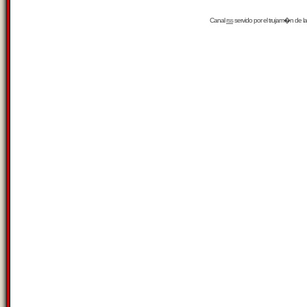
Canal
rss
servido por el
trujam�n
de la