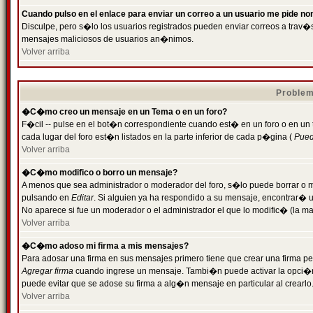
Cuando pulso en el enlace para enviar un correo a un usuario me pide n
Disculpe, pero s�lo los usuarios registrados pueden enviar correos a trav�s 
mensajes maliciosos de usuarios an�nimos.
Volver arriba
Problem
�C�mo creo un mensaje en un Tema o en un foro?
F�cil -- pulse en el bot�n correspondiente cuando est� en un foro o en un
cada lugar del foro est�n listados en la parte inferior de cada p�gina (
Puede
Volver arriba
�C�mo modifico o borro un mensaje?
A menos que sea administrador o moderador del foro, s�lo puede borrar o 
pulsando en
Editar
. Si alguien ya ha respondido a su mensaje, encontrar� 
No aparece si fue un moderador o el administrador el que lo modific� (la ma
Volver arriba
�C�mo adoso mi firma a mis mensajes?
Para adosar una firma en sus mensajes primero tiene que crear una firma pe
Agregar firma
cuando ingrese un mensaje. Tambi�n puede activar la opci�n 
puede evitar que se adose su firma a alg�n mensaje en particular al crearlo
Volver arriba