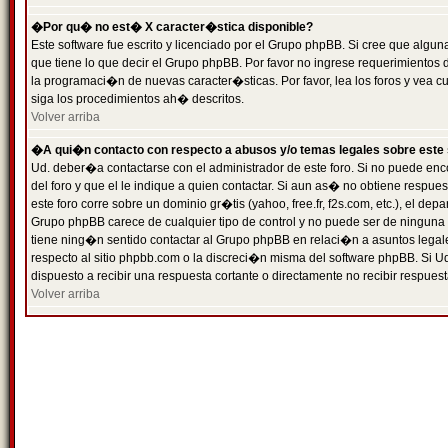
�Por qu� no est� X caracter�stica disponible?
Este software fue escrito y licenciado por el Grupo phpBB. Si cree que algun
que tiene lo que decir el Grupo phpBB. Por favor no ingrese requerimientos
la programaci�n de nuevas caracter�sticas. Por favor, lea los foros y vea c
siga los procedimientos ah� descritos.
Volver arriba
�A qui�n contacto con respecto a abusos y/o temas legales sobre este 
Ud. deber�a contactarse con el administrador de este foro. Si no puede enc
del foro y que el le indique a quien contactar. Si aun as� no obtiene resp
este foro corre sobre un dominio gr�tis (yahoo, free.fr, f2s.com, etc.), el d
Grupo phpBB carece de cualquier tipo de control y no puede ser de ninguna
tiene ning�n sentido contactar al Grupo phpBB en relaci�n a asuntos legal
respecto al sitio phpbb.com o la discreci�n misma del software phpBB. Si U
dispuesto a recibir una respuesta cortante o directamente no recibir respuest
Volver arriba