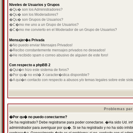
Niveles de Usuarios y Grupos
�Qu� son los Administradores?
�Qu� son los Moderadores?
�Qu� son Grupos de Usuarios?
�C�mo me uno a un Grupo de Usuarios?
�C�mo me convierto en el Moderador de un Grupo de Usuarios?
Mensajer�a Privada
�No puedo enviar Mensajes Privados!
�Recibo constantemente mensajes privados no deseados!
�He recibido spam o correo abusivo de alguien de este foro!
Con respecto a phpBB 2
�Qui�n hizo este sistema de foros?
�Por qu� no est� X caracter�stica disponible?
�A qui�n contacto con respecto a abusos y/o temas legales sobre este sist
Problemas par
�Por qu� no puedo conectarme?
Se ha registrado? Debe registrarse para poder conectarse. �Ha sido Ud. inh
administrador para averiguar por qu�. Si se ha registrado y no ha sido inh