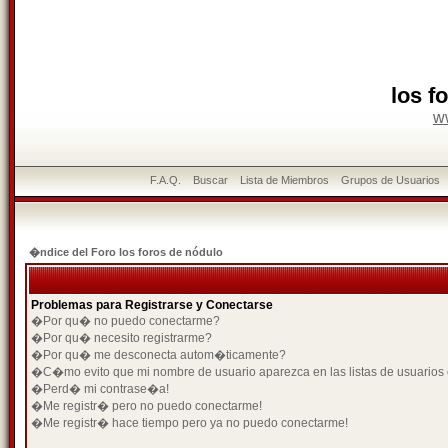
los f
w
F.A.Q.
Buscar
Lista de Miembros
Grupos de Usuarios
�ndice del Foro los foros de nódulo
Problemas para Registrarse y Conectarse
�Por qu� no puedo conectarme?
�Por qu� necesito registrarme?
�Por qu� me desconecta autom�ticamente?
�C�mo evito que mi nombre de usuario aparezca en las listas de usuarios
�Perd� mi contrase�a!
�Me registr� pero no puedo conectarme!
�Me registr� hace tiempo pero ya no puedo conectarme!