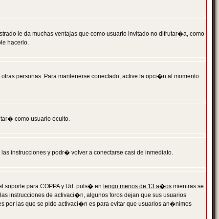
istrado le da muchas ventajas que como usuario invitado no difrutar�a, como
le hacerlo.
r otras personas. Para mantenerse conectado, active la opci�n al momento
ntar� como usuario oculto.
a las instrucciones y podr� volver a conectarse casi de inmediato.
o el soporte para COPPA y Ud. puls� en
tengo menos de 13 a�os
mientras se
 las instrucciones de activaci�n, algunos foros dejan que sus usuarios
ones por las que se pide activaci�n es para evitar que usuarios an�nimos