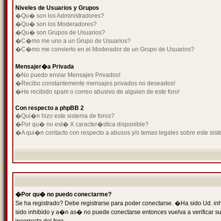
Niveles de Usuarios y Grupos
�Qu� son los Administradores?
�Qu� son los Moderadores?
�Qu� son Grupos de Usuarios?
�C�mo me uno a un Grupo de Usuarios?
�C�mo me convierto en el Moderador de un Grupo de Usuarios?
Mensajer�a Privada
�No puedo enviar Mensajes Privados!
�Recibo constantemente mensajes privados no deseados!
�He recibido spam o correo abusivo de alguien de este foro!
Con respecto a phpBB 2
�Qui�n hizo este sistema de foros?
�Por qu� no est� X caracter�stica disponible?
�A qui�n contacto con respecto a abusos y/o temas legales sobre este sist
�Por qu� no puedo conectarme?
Se ha registrado? Debe registrarse para poder conectarse. �Ha sido Ud. inh
sido inhibido y a�n as� no puede conectarse entonces vuelva a verificar su