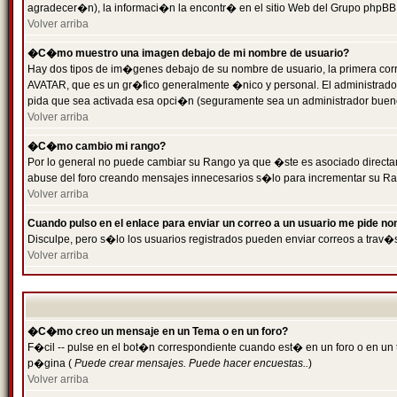
agradecer�n), la informaci�n la encontr� en el sitio Web del Grupo phpBB (
Volver arriba
�C�mo muestro una imagen debajo de mi nombre de usuario?
Hay dos tipos de im�genes debajo de su nombre de usuario, la primera cor
AVATAR, que es un gr�fico generalmente �nico y personal. El administrador d
pida que sea activada esa opci�n (seguramente sea un administrador buen
Volver arriba
�C�mo cambio mi rango?
Por lo general no puede cambiar su Rango ya que �ste es asociado directame
abuse del foro creando mensajes innecesarios s�lo para incrementar su Ra
Volver arriba
Cuando pulso en el enlace para enviar un correo a un usuario me pide n
Disculpe, pero s�lo los usuarios registrados pueden enviar correos a trav�s
Volver arriba
�C�mo creo un mensaje en un Tema o en un foro?
F�cil -- pulse en el bot�n correspondiente cuando est� en un foro o en un t
p�gina (
Puede crear mensajes. Puede hacer encuestas..
)
Volver arriba