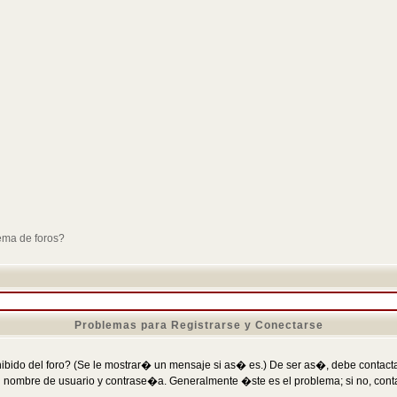
ema de foros?
Problemas para Registrarse y Conectarse
ibido del foro? (Se le mostrar� un mensaje si as� es.) De ser as�, debe contactar
 nombre de usuario y contrase�a. Generalmente �ste es el problema; si no, conta