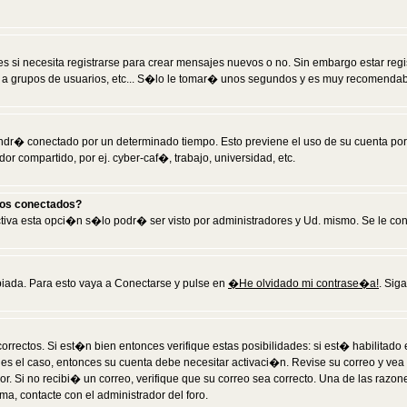
 si necesita registrarse para crear mensajes nuevos o no. Sin embargo estar reg
 a grupos de usuarios, etc... S�lo le tomar� unos segundos y es muy recomendab
tendr� conectado por un determinado tiempo. Esto previene el uso de su cuenta po
 compartido, por ej. cyber-caf�, trabajo, universidad, etc.
ios conectados?
activa esta opci�n s�lo podr� ser visto por administradores y Ud. mismo. Se le co
iada. Para esto vaya a Conectarse y pulse en
�He olvidado mi contrase�a!
. Sig
rrectos. Si est�n bien entonces verifique estas posibilidades: si est� habilitad
 es el caso, entonces su cuenta debe necesitar activaci�n. Revise su correo y vea
dor. Si no recibi� un correo, verifique que su correo sea correcto. Una de las raz
a, contacte con el administrador del foro.