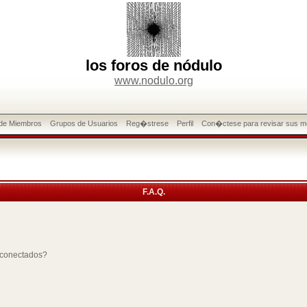
los foros de nódulo
www.nodulo.org
 de Miembros
Grupos de Usuarios
Reg�strese
Perfil
Con�ctese para revisar sus m
F.A.Q.
 conectados?