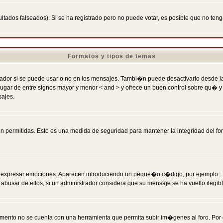
ltados falseados). Si se ha registrado pero no puede votar, es posible que no ten
Formatos y tipos de temas
r si se puede usar o no en los mensajes. Tambi�n puede desactivarlo desde la c
 ] en lugar de entre signos mayor y menor < and > y ofrece un buen control sobre
sajes.
 permitidas. Esto es una medida de seguridad para mantener la integridad del foro
esar emociones. Aparecen introduciendo un peque�o c�digo, por ejemplo: :) signifi
sar de ellos, si un administrador considera que su mensaje se ha vuelto ilegible 
nto no se cuenta con una herramienta que permita subir im�genes al foro. Por