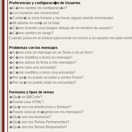
Preferencias y configuraci�n de Usuarios
�C�mo cambio mi configuraci�n?
�Los horarios son incorrectos!
�Cambi� la zona horaria y las horas siguen siendo incorrectas!
�Mi idioma no est� en la lista!
�C�mo muestro una imagen debajo de mi nombre de usuario?
�C�mo cambio mi rango?
Cuando pulso en el enlace para enviar un correo a un usuario me pide nom
Problemas con los mensajes
�C�mo creo un mensaje en un Tema o en un foro?
�C�mo modifico o borro un mensaje?
�C�mo adoso mi firma a mis mensajes?
�C�mo creo una encuesta?
�C�mo modifico o borro una encuesta?
�Por qu� no puedo acceder a ciertos Foros?
�Por qu� no puedo votar en encuestas?
Formatos y tipos de temas
�Qu� es BBCode?
�Puedo usar HTML?
�Qu� son los emoticonos o Smileys?
�Puedo colocar im�genes en los mensajes?
�Qu� son los Anuncios?
�Qu� son los Temas Permanentes?
�Qu� son los Temas Bloqueados?