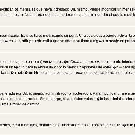
modificar los mensajes que haya ingresado Ud. mismo. Puede modificar un mensa
 lo ha hecho. No aparece si fue un moderador o el administrador el que lo modifi
rsonalizada. Esto se hace modificando su perfil. Una vez creada puede activar la
t� en su perfil) y puede evitar que se adose su firma a alg�n mensaje en particul
 primer mensaje de un tema) ver� la opci�n
Crear una encuesta
en la parte inferio
ducir un t�tulo para la encuesta y por lo menos 2 opciones de votaci�n -- para 
). Tambi�n habr� un l�mite de opciones a agregar que es establecida por defecto 
generada por Ud. (o siendo administrador o moderador). Para modificar una encues
as opciones o borrarlas. Sin embargo, si ya existen votos, s�lo los administrador
misma a mitad de camino.
verlos, crear mensajes, modificar, etc. necesita ciertas autorizaciones que s�lo t