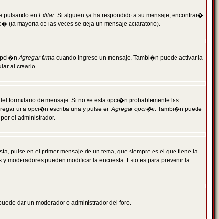
je pulsando en
Editar
. Si alguien ya ha respondido a su mensaje, encontrar�
c� (la mayoria de las veces se deja un mensaje aclaratorio).
 opci�n
Agregar firma
cuando ingrese un mensaje. Tambi�n puede activar la
ar al crearlo.
r del formulario de mensaje. Si no ve esta opci�n probablemente las
agregar una opci�n escriba una y pulse en
Agregar opci�n
. Tambi�n puede
por el administrador.
ta, pulse en el primer mensaje de un tema, que siempre es el que tiene la
es y moderadores pueden modificar la encuesta. Esto es para prevenir la
e puede dar un moderador o administrador del foro.