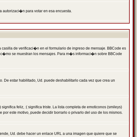
ga autorizaci�n para votar en esa encuesta.
asilla de verificaci�n en el formulario de ingreso de mensaje. BBCode es
 qu� y c�mo se muestran los mensajes. Para m�s informaci�n sobre BBCode
. De estar habilitado, Ud. puede deshabilitarlo cada vez que crea un
ca feliz, :( significa triste. La lista completa de emoticonos (smileys)
por este motivo, puede decidir borrarlo o privarlo del uso de los mismos.
 ende, Ud. debe hacer un enlace URL a una imagen que quiere que se