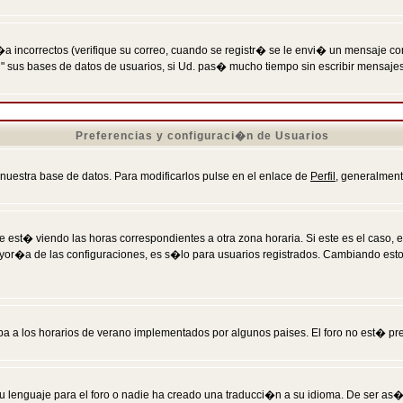
incorrectos (verifique su correo, cuando se registr� se le envi� un mensaje co
n" sus bases de datos de usuarios, si Ud. pas� mucho tiempo sin escribir mensaje
Preferencias y configuraci�n de Usuarios
 nuestra base de datos. Para modificarlos pulse en el enlace de
Perfil
, generalment
 est� viendo las horas correspondientes a otra zona horaria. Si este es el caso, en
mayor�a de las configuraciones, es s�lo para usuarios registrados. Cambiando est
eba a los horarios de verano implementados por algunos paises. El foro no est� pr
u lenguaje para el foro o nadie ha creado una traducci�n a su idioma. De ser as�,