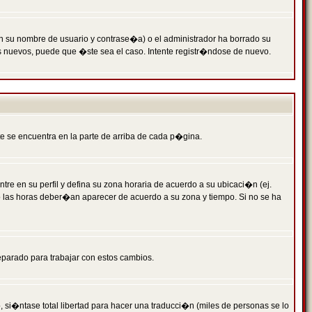
n su nombre de usuario y contrase�a) o el administrador ha borrado su
s nuevos, puede que �ste sea el caso. Intente registr�ndose de nuevo.
e se encuentra en la parte de arriba de cada p�gina.
tre en su perfil y defina su zona horaria de acuerdo a su ubicaci�n (ej.
o las horas deber�an aparecer de acuerdo a su zona y tiempo. Si no se ha
eparado para trabajar con estos cambios.
 si�ntase total libertad para hacer una traducci�n (miles de personas se lo