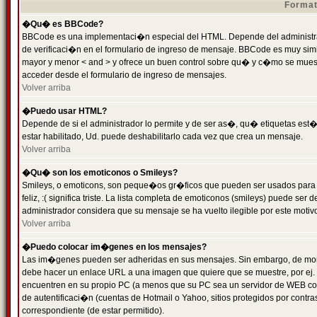
Format
�Qu� es BBCode?
BBCode es una implementaci�n especial del HTML. Depende del administrad
de verificaci�n en el formulario de ingreso de mensaje. BBCode es muy simila
mayor y menor < and > y ofrece un buen control sobre qu� y c�mo se mue
acceder desde el formulario de ingreso de mensajes.
Volver arriba
�Puedo usar HTML?
Depende de si el administrador lo permite y de ser as�, qu� etiquetas est�
estar habilitado, Ud. puede deshabilitarlo cada vez que crea un mensaje.
Volver arriba
�Qu� son los emoticonos o Smileys?
Smileys, o emoticons, son peque�os gr�ficos que pueden ser usados para 
feliz, :( significa triste. La lista completa de emoticonos (smileys) puede s
administrador considera que su mensaje se ha vuelto ilegible por este motivo
Volver arriba
�Puedo colocar im�genes en los mensajes?
Las im�genes pueden ser adheridas en sus mensajes. Sin embargo, de mome
debe hacer un enlace URL a una imagen que quiere que se muestre, por ej.
encuentren en su propio PC (a menos que su PC sea un servidor de WEB c
de autentificaci�n (cuentas de Hotmail o Yahoo, sitios protegidos por contr
correspondiente (de estar permitido).