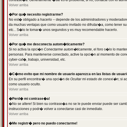
contrase�a. Generalmente �ste es el problema; si no, contacte con el admini
Volver arriba
�Por qu� necesito registrarme?
No est� obligado a hacerlo -- depende de los administradores y moderadores
da muchas ventajas que como usuario invitado no difrutar�a, como tener su
etc... S�lo le tomar� unos segundos y es muy recomendable hacerlo.
Volver arriba
�Por qu� me desconecta autom�ticamente?
Si no activa la opci�n
Conectarme autom�ticamente
, el foro s�lo lo mant
personas. Para mantenerse conectado, active la opci�n al momento de cone
cyber-caf�, trabajo, universidad, etc.
Volver arriba
�C�mo evito que mi nombre de usuario aparezca en las listas de usuar
En su perfil encontrar� una opci�n de
Ocultar mi estado de conexi�n
; si 
como usuario oculto.
Volver arriba
�Perd� mi contrase�a!
�No se altere! Si bien su contrase�a no se le puede enviar puede ser camb
instrucciones y podr� volver a conectarse casi de inmediato.
Volver arriba
�Me registr� pero no puedo conectarme!