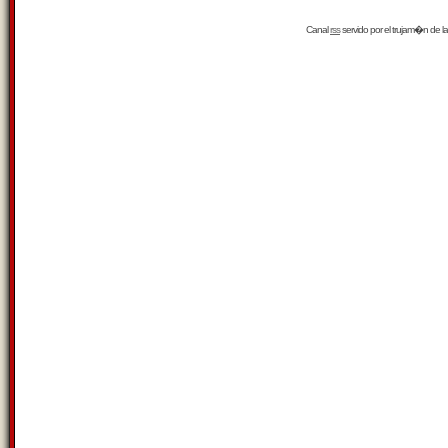
Canal
rss
servido por el
trujam�n
de la