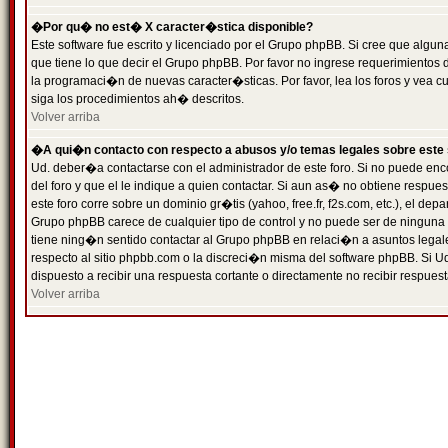
�Por qu� no est� X caracter�stica disponible?
Este software fue escrito y licenciado por el Grupo phpBB. Si cree que algun
que tiene lo que decir el Grupo phpBB. Por favor no ingrese requerimientos
la programaci�n de nuevas caracter�sticas. Por favor, lea los foros y vea c
siga los procedimientos ah� descritos.
Volver arriba
�A qui�n contacto con respecto a abusos y/o temas legales sobre este 
Ud. deber�a contactarse con el administrador de este foro. Si no puede enc
del foro y que el le indique a quien contactar. Si aun as� no obtiene resp
este foro corre sobre un dominio gr�tis (yahoo, free.fr, f2s.com, etc.), el d
Grupo phpBB carece de cualquier tipo de control y no puede ser de ninguna
tiene ning�n sentido contactar al Grupo phpBB en relaci�n a asuntos legal
respecto al sitio phpbb.com o la discreci�n misma del software phpBB. Si U
dispuesto a recibir una respuesta cortante o directamente no recibir respuest
Volver arriba