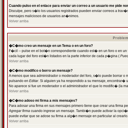
Cuando pulso en el enlace para enviar un correo a un usuario me pide n
Disculpe, pero s�lo los usuarios registrados pueden enviar correos a trav�s 
mensajes maliciosos de usuarios an�nimos.
Volver arriba
Problem
�C�mo creo un mensaje en un Tema o en un foro?
F�cil -- pulse en el bot�n correspondiente cuando est� en un foro o en un
cada lugar del foro est�n listados en la parte inferior de cada p�gina (
Puede
Volver arriba
�C�mo modifico o borro un mensaje?
A menos que sea administrador o moderador del foro, s�lo puede borrar o 
pulsando en
Editar
. Si alguien ya ha respondido a su mensaje, encontrar� 
No aparece si fue un moderador o el administrador el que lo modific� (la ma
Volver arriba
�C�mo adoso mi firma a mis mensajes?
Para adosar una firma en sus mensajes primero tiene que crear una firma pe
Agregar firma
cuando ingrese un mensaje. Tambi�n puede activar la opci�n 
puede evitar que se adose su firma a alg�n mensaje en particular al crearlo
Volver arriba