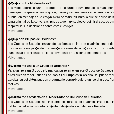
�Qu� son los Moderadores?
Los Moderadores usuarios (o grupos de usuarios) cuyo trabajo es mantener 
mensajes, bloquear o desbloquear, mover y separar temas en el foro donde
publiquen mensajes que est�n
fuera de tema (off topic)
o que se abuse de ma
tema original de la conversaci�n, es algo muy subjetivo definir si sucede 
respetarse sus decisiones sobre esta cuesti�n.
Volver arriba
�Qu� son Grupos de Usuarios?
Los Grupos de Usuarios es una de las formas en las que el administrador de
distinto en la mayor�a de los dem�s sistemas de foros) y cada grupo puede te
suministrar permisos sobre foros privados o para asignar moderadores.
Volver arriba
�C�mo me uno a un Grupo de Usuarios?
Para unirse a un Grupo de Usuarios, pulse en el enlace
Grupos de Usuarios
otros pueden tener usuarios ocultos. Si el Grupo est� abierto Ud. puede re
aprobar su petici�n; pueden preguntarle porqu� quiere unirse al grupo. Por
motivos.
Volver arriba
�C�mo me convierto en el Moderador de un Grupo de Usuarios?
Los Grupos de Usuarios son inicialmente creados por el administrador que
hablar con el administrador, int�ntelo dej�ndole un Mensaje Privado.
Volver arriba