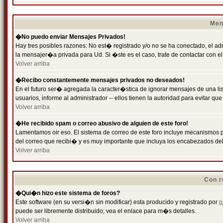
Men
�No puedo enviar Mensajes Privados!
Hay tres posibles razones: No est� registrado y/o no se ha conectado, el ad
la mensajer�a privada para Ud. Si �ste es el caso, trate de contactar con el
Volver arriba
�Recibo constantemente mensajes privados no deseados!
En el futuro ser� agregada la caracter�stica de ignorar mensajes de una l
usuarios, informe al administrador -- ellos tienen la autoridad para evitar 
Volver arriba
�He recibido spam o correo abusivo de alguien de este foro!
Lamentamos oir eso. El sistema de correo de este foro incluye mecanismos p
del correo que recibi� y es muy importante que incluya los encabezados de
Volver arriba
Con r
�Qui�n hizo este sistema de foros?
Este software (en su versi�n sin modificar) esta producido y registrado por
p
puede ser libremente distribuido; vea el enlace para m�s detalles.
Volver arriba