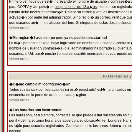
Primero verifique que est� ingresando el nombre de usuario y contrase�a cor
para COPPA y Ud. puls� en
tengo menos de 13 a�os
mientras se registrab
cuenta debe necesitar activaci�n. Revise su correo y vea las instrucciones d
activaci�n por parte del administrador. Si no recibi� un correo, verifique qu
que usuarios an�nimos abusen del foro. Si ninguna de estas descripciones c
Volver arriba
�Me registr� hace tiempo pero ya no puedo conectarme!
Lo m�s probable es que: haya ingresado un nombre de usuario o contrase�a
nombre de usuario y contrase�a) o el administrador ha borrado su cuenta p
usuarios, si Ud. pas� mucho tiempo sin escribir mensajes nuevos, puede qu
Volver arriba
Preferencias 
�C�mo cambio mi configuraci�n?
Todos sus datos y configuraciones (si est� registrado) est�n archivados en
encuentra en la parte de arriba de cada p�gina.
Volver arriba
�Los horarios son incorrectos!
Las horas son, casi siempre, correctas, lo que puede estar sucediendo es que
perfil y defina su zona horaria de acuerdo a su ubicaci�n (ej. Londres, Par
es s�lo para usuarios registrados. Cambiando esto las horas deber�an apar
hacerlo.