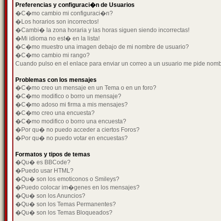
Preferencias y configuraci�n de Usuarios
�C�mo cambio mi configuraci�n?
�Los horarios son incorrectos!
�Cambi� la zona horaria y las horas siguen siendo incorrectas!
�Mi idioma no est� en la lista!
�C�mo muestro una imagen debajo de mi nombre de usuario?
�C�mo cambio mi rango?
Cuando pulso en el enlace para enviar un correo a un usuario me pide nom
Problemas con los mensajes
�C�mo creo un mensaje en un Tema o en un foro?
�C�mo modifico o borro un mensaje?
�C�mo adoso mi firma a mis mensajes?
�C�mo creo una encuesta?
�C�mo modifico o borro una encuesta?
�Por qu� no puedo acceder a ciertos Foros?
�Por qu� no puedo votar en encuestas?
Formatos y tipos de temas
�Qu� es BBCode?
�Puedo usar HTML?
�Qu� son los emoticonos o Smileys?
�Puedo colocar im�genes en los mensajes?
�Qu� son los Anuncios?
�Qu� son los Temas Permanentes?
�Qu� son los Temas Bloqueados?