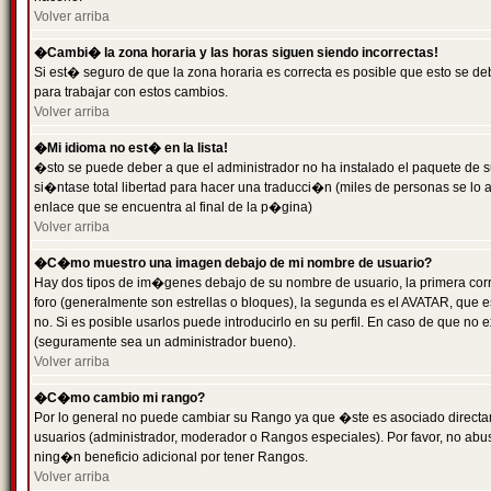
Volver arriba
�Cambi� la zona horaria y las horas siguen siendo incorrectas!
Si est� seguro de que la zona horaria es correcta es posible que esto se d
para trabajar con estos cambios.
Volver arriba
�Mi idioma no est� en la lista!
�sto se puede deber a que el administrador no ha instalado el paquete de s
si�ntase total libertad para hacer una traducci�n (miles de personas se lo
enlace que se encuentra al final de la p�gina)
Volver arriba
�C�mo muestro una imagen debajo de mi nombre de usuario?
Hay dos tipos de im�genes debajo de su nombre de usuario, la primera co
foro (generalmente son estrellas o bloques), la segunda es el AVATAR, que 
no. Si es posible usarlos puede introducirlo en su perfil. En caso de que no
(seguramente sea un administrador bueno).
Volver arriba
�C�mo cambio mi rango?
Por lo general no puede cambiar su Rango ya que �ste es asociado directame
usuarios (administrador, moderador o Rangos especiales). Por favor, no ab
ning�n beneficio adicional por tener Rangos.
Volver arriba