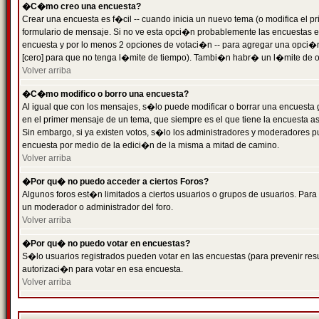
�C�mo creo una encuesta?
Crear una encuesta es f�cil -- cuando inicia un nuevo tema (o modifica el
formulario de mensaje. Si no ve esta opci�n probablemente las encuestas es
encuesta y por lo menos 2 opciones de votaci�n -- para agregar una opci�
[cero] para que no tenga l�mite de tiempo). Tambi�n habr� un l�mite de op
Volver arriba
�C�mo modifico o borro una encuesta?
Al igual que con los mensajes, s�lo puede modificar o borrar una encuesta 
en el primer mensaje de un tema, que siempre es el que tiene la encuesta as
Sin embargo, si ya existen votos, s�lo los administradores y moderadores pu
encuesta por medio de la edici�n de la misma a mitad de camino.
Volver arriba
�Por qu� no puedo acceder a ciertos Foros?
Algunos foros est�n limitados a ciertos usuarios o grupos de usuarios. Para 
un moderador o administrador del foro.
Volver arriba
�Por qu� no puedo votar en encuestas?
S�lo usuarios registrados pueden votar en las encuestas (para prevenir resu
autorizaci�n para votar en esa encuesta.
Volver arriba