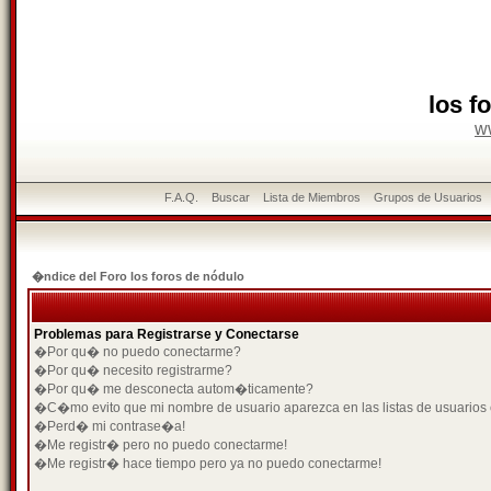
los f
w
F.A.Q.
Buscar
Lista de Miembros
Grupos de Usuarios
�ndice del Foro los foros de nódulo
Problemas para Registrarse y Conectarse
�Por qu� no puedo conectarme?
�Por qu� necesito registrarme?
�Por qu� me desconecta autom�ticamente?
�C�mo evito que mi nombre de usuario aparezca en las listas de usuarios
�Perd� mi contrase�a!
�Me registr� pero no puedo conectarme!
�Me registr� hace tiempo pero ya no puedo conectarme!