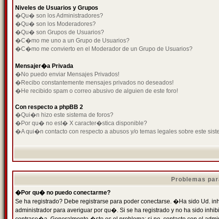
Niveles de Usuarios y Grupos
�Qu� son los Administradores?
�Qu� son los Moderadores?
�Qu� son Grupos de Usuarios?
�C�mo me uno a un Grupo de Usuarios?
�C�mo me convierto en el Moderador de un Grupo de Usuarios?
Mensajer�a Privada
�No puedo enviar Mensajes Privados!
�Recibo constantemente mensajes privados no deseados!
�He recibido spam o correo abusivo de alguien de este foro!
Con respecto a phpBB 2
�Qui�n hizo este sistema de foros?
�Por qu� no est� X caracter�stica disponible?
�A qui�n contacto con respecto a abusos y/o temas legales sobre este sist
Problemas par
�Por qu� no puedo conectarme?
Se ha registrado? Debe registrarse para poder conectarse. �Ha sido Ud. inh
administrador para averiguar por qu�. Si se ha registrado y no ha sido inh