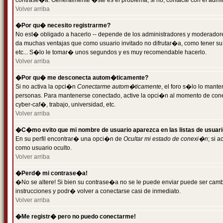
contrase�a. Generalmente �ste es el problema; si no, contacte con el admini
Volver arriba
�Por qu� necesito registrarme?
No est� obligado a hacerlo -- depende de los administradores y moderadores
da muchas ventajas que como usuario invitado no difrutar�a, como tener su
etc... S�lo le tomar� unos segundos y es muy recomendable hacerlo.
Volver arriba
�Por qu� me desconecta autom�ticamente?
Si no activa la opci�n
Conectarme autom�ticamente
, el foro s�lo lo mant
personas. Para mantenerse conectado, active la opci�n al momento de cone
cyber-caf�, trabajo, universidad, etc.
Volver arriba
�C�mo evito que mi nombre de usuario aparezca en las listas de usuar
En su perfil encontrar� una opci�n de
Ocultar mi estado de conexi�n
; si 
como usuario oculto.
Volver arriba
�Perd� mi contrase�a!
�No se altere! Si bien su contrase�a no se le puede enviar puede ser camb
instrucciones y podr� volver a conectarse casi de inmediato.
Volver arriba
�Me registr� pero no puedo conectarme!