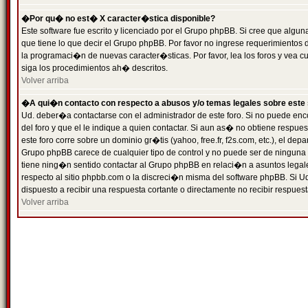
�Por qu� no est� X caracter�stica disponible?
Este software fue escrito y licenciado por el Grupo phpBB. Si cree que algun
que tiene lo que decir el Grupo phpBB. Por favor no ingrese requerimientos
la programaci�n de nuevas caracter�sticas. Por favor, lea los foros y vea c
siga los procedimientos ah� descritos.
Volver arriba
�A qui�n contacto con respecto a abusos y/o temas legales sobre este 
Ud. deber�a contactarse con el administrador de este foro. Si no puede enc
del foro y que el le indique a quien contactar. Si aun as� no obtiene resp
este foro corre sobre un dominio gr�tis (yahoo, free.fr, f2s.com, etc.), el d
Grupo phpBB carece de cualquier tipo de control y no puede ser de ninguna
tiene ning�n sentido contactar al Grupo phpBB en relaci�n a asuntos legal
respecto al sitio phpbb.com o la discreci�n misma del software phpBB. Si U
dispuesto a recibir una respuesta cortante o directamente no recibir respuest
Volver arriba