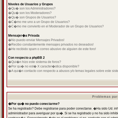
Niveles de Usuarios y Grupos
�Qu� son los Administradores?
�Qu� son los Moderadores?
�Qu� son Grupos de Usuarios?
�C�mo me uno a un Grupo de Usuarios?
�C�mo me convierto en el Moderador de un Grupo de Usuarios?
Mensajer�a Privada
�No puedo enviar Mensajes Privados!
�Recibo constantemente mensajes privados no deseados!
�He recibido spam o correo abusivo de alguien de este foro!
Con respecto a phpBB 2
�Qui�n hizo este sistema de foros?
�Por qu� no est� X caracter�stica disponible?
�A qui�n contacto con respecto a abusos y/o temas legales sobre este sist
Problemas par
�Por qu� no puedo conectarme?
Se ha registrado? Debe registrarse para poder conectarse. �Ha sido Ud. inh
administrador para averiguar por qu�. Si se ha registrado y no ha sido inh