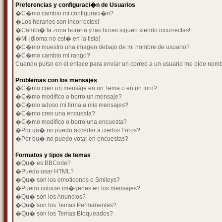
Preferencias y configuraci�n de Usuarios
�C�mo cambio mi configuraci�n?
�Los horarios son incorrectos!
�Cambi� la zona horaria y las horas siguen siendo incorrectas!
�Mi idioma no est� en la lista!
�C�mo muestro una imagen debajo de mi nombre de usuario?
�C�mo cambio mi rango?
Cuando pulso en el enlace para enviar un correo a un usuario me pide nom
Problemas con los mensajes
�C�mo creo un mensaje en un Tema o en un foro?
�C�mo modifico o borro un mensaje?
�C�mo adoso mi firma a mis mensajes?
�C�mo creo una encuesta?
�C�mo modifico o borro una encuesta?
�Por qu� no puedo acceder a ciertos Foros?
�Por qu� no puedo votar en encuestas?
Formatos y tipos de temas
�Qu� es BBCode?
�Puedo usar HTML?
�Qu� son los emoticonos o Smileys?
�Puedo colocar im�genes en los mensajes?
�Qu� son los Anuncios?
�Qu� son los Temas Permanentes?
�Qu� son los Temas Bloqueados?