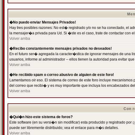
Men
�No puedo enviar Mensajes Privados!
Hay tres posibles razones: No est� registrado y/o no se ha conectado, el ad
la mensajer�a privada para Ud. Si �ste es el caso, trate de contactar con el
Volver arriba
�Recibo constantemente mensajes privados no deseados!
En el futuro ser� agregada la caracter�stica de ignorar mensajes de una l
usuarios, informe al administrador -- ellos tienen la autoridad para evitar 
Volver arriba
�He recibido spam o correo abusivo de alguien de este foro!
Lamentamos oir eso. El sistema de correo de este foro incluye mecanismos p
del correo que recibi� y es muy importante que incluya los encabezados de
Volver arriba
Con r
�Qui�n hizo este sistema de foros?
Este software (en su versi�n sin modificar) esta producido y registrado por
p
puede ser libremente distribuido; vea el enlace para m�s detalles.
Volver arriba