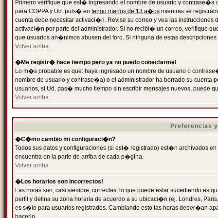
Primero verifique que est� ingresando el nombre de usuario y contrase�a cor
para COPPA y Ud. puls� en
tengo menos de 13 a�os
mientras se registrab
cuenta debe necesitar activaci�n. Revise su correo y vea las instrucciones d
activaci�n por parte del administrador. Si no recibi� un correo, verifique qu
que usuarios an�nimos abusen del foro. Si ninguna de estas descripciones c
Volver arriba
�Me registr� hace tiempo pero ya no puedo conectarme!
Lo m�s probable es que: haya ingresado un nombre de usuario o contrase�a
nombre de usuario y contrase�a) o el administrador ha borrado su cuenta p
usuarios, si Ud. pas� mucho tiempo sin escribir mensajes nuevos, puede qu
Volver arriba
Preferencias 
�C�mo cambio mi configuraci�n?
Todos sus datos y configuraciones (si est� registrado) est�n archivados en
encuentra en la parte de arriba de cada p�gina.
Volver arriba
�Los horarios son incorrectos!
Las horas son, casi siempre, correctas, lo que puede estar sucediendo es que
perfil y defina su zona horaria de acuerdo a su ubicaci�n (ej. Londres, Par
es s�lo para usuarios registrados. Cambiando esto las horas deber�an apar
hacerlo.