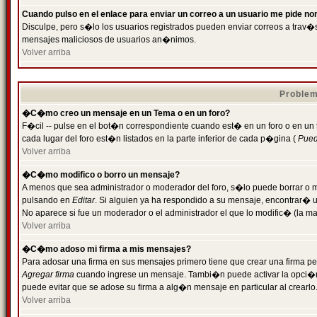
Cuando pulso en el enlace para enviar un correo a un usuario me pide n
Disculpe, pero s�lo los usuarios registrados pueden enviar correos a trav�s 
mensajes maliciosos de usuarios an�nimos.
Volver arriba
Problem
�C�mo creo un mensaje en un Tema o en un foro?
F�cil -- pulse en el bot�n correspondiente cuando est� en un foro o en un
cada lugar del foro est�n listados en la parte inferior de cada p�gina (
Puede
Volver arriba
�C�mo modifico o borro un mensaje?
A menos que sea administrador o moderador del foro, s�lo puede borrar o 
pulsando en
Editar
. Si alguien ya ha respondido a su mensaje, encontrar� 
No aparece si fue un moderador o el administrador el que lo modific� (la ma
Volver arriba
�C�mo adoso mi firma a mis mensajes?
Para adosar una firma en sus mensajes primero tiene que crear una firma pe
Agregar firma
cuando ingrese un mensaje. Tambi�n puede activar la opci�n 
puede evitar que se adose su firma a alg�n mensaje en particular al crearlo
Volver arriba