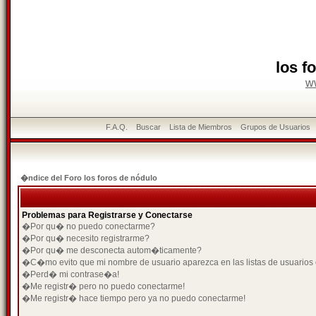
los f
w
F.A.Q.
Buscar
Lista de Miembros
Grupos de Usuarios
�ndice del Foro los foros de nódulo
Problemas para Registrarse y Conectarse
�Por qu� no puedo conectarme?
�Por qu� necesito registrarme?
�Por qu� me desconecta autom�ticamente?
�C�mo evito que mi nombre de usuario aparezca en las listas de usuarios
�Perd� mi contrase�a!
�Me registr� pero no puedo conectarme!
�Me registr� hace tiempo pero ya no puedo conectarme!