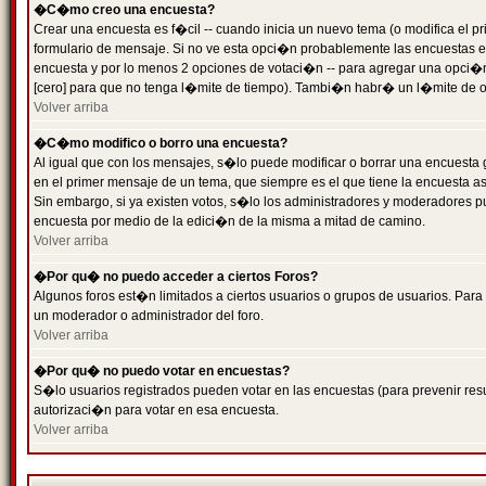
�C�mo creo una encuesta?
Crear una encuesta es f�cil -- cuando inicia un nuevo tema (o modifica el
formulario de mensaje. Si no ve esta opci�n probablemente las encuestas es
encuesta y por lo menos 2 opciones de votaci�n -- para agregar una opci�
[cero] para que no tenga l�mite de tiempo). Tambi�n habr� un l�mite de op
Volver arriba
�C�mo modifico o borro una encuesta?
Al igual que con los mensajes, s�lo puede modificar o borrar una encuesta 
en el primer mensaje de un tema, que siempre es el que tiene la encuesta as
Sin embargo, si ya existen votos, s�lo los administradores y moderadores pu
encuesta por medio de la edici�n de la misma a mitad de camino.
Volver arriba
�Por qu� no puedo acceder a ciertos Foros?
Algunos foros est�n limitados a ciertos usuarios o grupos de usuarios. Para 
un moderador o administrador del foro.
Volver arriba
�Por qu� no puedo votar en encuestas?
S�lo usuarios registrados pueden votar en las encuestas (para prevenir resu
autorizaci�n para votar en esa encuesta.
Volver arriba