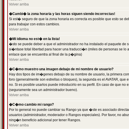
Volver arriba
�Cambi� la zona horaria y las horas siguen siendo incorrectas!
Si est� seguro de que la zona horaria es correcta es posible que esto se d
para trabajar con estos cambios.
Volver arriba
�Mi idioma no est� en la lista!
�sto se puede deber a que el administrador no ha instalado el paquete de s
si�ntase total libertad para hacer una traducci�n (miles de personas se lo
enlace que se encuentra al final de la p�gina)
Volver arriba
�C�mo muestro una imagen debajo de mi nombre de usuario?
Hay dos tipos de im�genes debajo de su nombre de usuario, la primera co
foro (generalmente son estrellas o bloques), la segunda es el AVATAR, que 
no. Si es posible usarlos puede introducirlo en su perfil. En caso de que no
(seguramente sea un administrador bueno).
Volver arriba
�C�mo cambio mi rango?
Por lo general no puede cambiar su Rango ya que �ste es asociado directame
usuarios (administrador, moderador o Rangos especiales). Por favor, no ab
ning�n beneficio adicional por tener Rangos.
Volver arriba