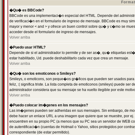
Format
�Qu� es BBCode?
BBCode es una implementaci�n especial del HTML. Depende del administrad
de verificaci�n en el formulario de ingreso de mensaje. BBCode es muy simila
mayor y menor < and > y ofrece un buen control sobre qu� y c�mo se mue
acceder desde el formulario de ingreso de mensajes.
Volver arriba
�Puedo usar HTML?
Depende de si el administrador lo permite y de ser as�, qu� etiquetas est�
estar habilitado, Ud. puede deshabilitarlo cada vez que crea un mensaje.
Volver arriba
�Qu� son los emoticonos o Smileys?
Smileys, o emoticons, son peque�os gr�ficos que pueden ser usados para 
feliz, :( significa triste. La lista completa de emoticonos (smileys) puede s
administrador considera que su mensaje se ha vuelto ilegible por este motivo
Volver arriba
�Puedo colocar im�genes en los mensajes?
Las im�genes pueden ser adheridas en sus mensajes. Sin embargo, de mome
debe hacer un enlace URL a una imagen que quiere que se muestre, por ej.
encuentren en su propio PC (a menos que su PC sea un servidor de WEB c
de autentificaci�n (cuentas de Hotmail o Yahoo, sitios protegidos por contr
correspondiente (de estar permitido).