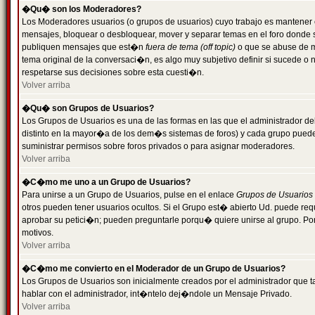
�Qu� son los Moderadores?
Los Moderadores usuarios (o grupos de usuarios) cuyo trabajo es mantener 
mensajes, bloquear o desbloquear, mover y separar temas en el foro donde
publiquen mensajes que est�n
fuera de tema (off topic)
o que se abuse de ma
tema original de la conversaci�n, es algo muy subjetivo definir si sucede 
respetarse sus decisiones sobre esta cuesti�n.
Volver arriba
�Qu� son Grupos de Usuarios?
Los Grupos de Usuarios es una de las formas en las que el administrador de
distinto en la mayor�a de los dem�s sistemas de foros) y cada grupo puede te
suministrar permisos sobre foros privados o para asignar moderadores.
Volver arriba
�C�mo me uno a un Grupo de Usuarios?
Para unirse a un Grupo de Usuarios, pulse en el enlace
Grupos de Usuarios
otros pueden tener usuarios ocultos. Si el Grupo est� abierto Ud. puede re
aprobar su petici�n; pueden preguntarle porqu� quiere unirse al grupo. Por
motivos.
Volver arriba
�C�mo me convierto en el Moderador de un Grupo de Usuarios?
Los Grupos de Usuarios son inicialmente creados por el administrador que
hablar con el administrador, int�ntelo dej�ndole un Mensaje Privado.
Volver arriba