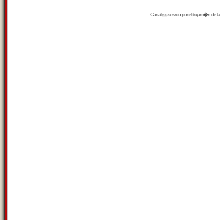
Canal
rss
servido por el
trujam�n
de la