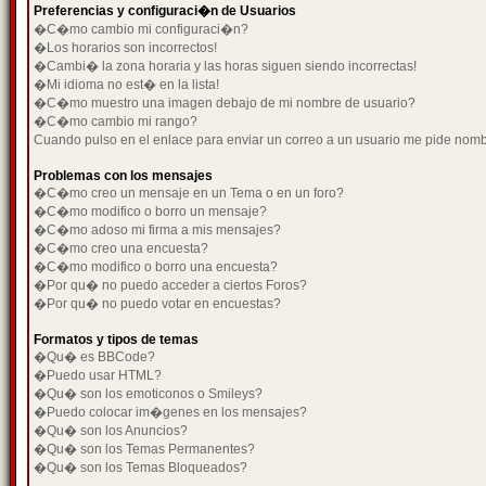
Preferencias y configuraci�n de Usuarios
�C�mo cambio mi configuraci�n?
�Los horarios son incorrectos!
�Cambi� la zona horaria y las horas siguen siendo incorrectas!
�Mi idioma no est� en la lista!
�C�mo muestro una imagen debajo de mi nombre de usuario?
�C�mo cambio mi rango?
Cuando pulso en el enlace para enviar un correo a un usuario me pide nom
Problemas con los mensajes
�C�mo creo un mensaje en un Tema o en un foro?
�C�mo modifico o borro un mensaje?
�C�mo adoso mi firma a mis mensajes?
�C�mo creo una encuesta?
�C�mo modifico o borro una encuesta?
�Por qu� no puedo acceder a ciertos Foros?
�Por qu� no puedo votar en encuestas?
Formatos y tipos de temas
�Qu� es BBCode?
�Puedo usar HTML?
�Qu� son los emoticonos o Smileys?
�Puedo colocar im�genes en los mensajes?
�Qu� son los Anuncios?
�Qu� son los Temas Permanentes?
�Qu� son los Temas Bloqueados?