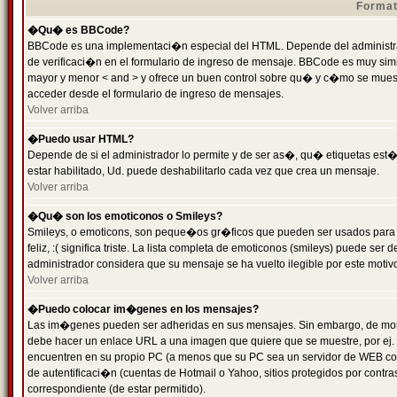
Format
�Qu� es BBCode?
BBCode es una implementaci�n especial del HTML. Depende del administrad
de verificaci�n en el formulario de ingreso de mensaje. BBCode es muy simila
mayor y menor < and > y ofrece un buen control sobre qu� y c�mo se mue
acceder desde el formulario de ingreso de mensajes.
Volver arriba
�Puedo usar HTML?
Depende de si el administrador lo permite y de ser as�, qu� etiquetas est�
estar habilitado, Ud. puede deshabilitarlo cada vez que crea un mensaje.
Volver arriba
�Qu� son los emoticonos o Smileys?
Smileys, o emoticons, son peque�os gr�ficos que pueden ser usados para 
feliz, :( significa triste. La lista completa de emoticonos (smileys) puede s
administrador considera que su mensaje se ha vuelto ilegible por este motivo
Volver arriba
�Puedo colocar im�genes en los mensajes?
Las im�genes pueden ser adheridas en sus mensajes. Sin embargo, de mome
debe hacer un enlace URL a una imagen que quiere que se muestre, por ej.
encuentren en su propio PC (a menos que su PC sea un servidor de WEB c
de autentificaci�n (cuentas de Hotmail o Yahoo, sitios protegidos por contr
correspondiente (de estar permitido).