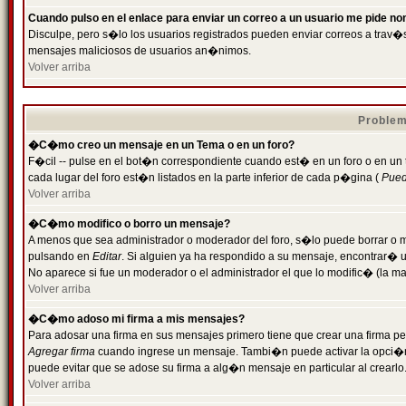
Cuando pulso en el enlace para enviar un correo a un usuario me pide n
Disculpe, pero s�lo los usuarios registrados pueden enviar correos a trav�s 
mensajes maliciosos de usuarios an�nimos.
Volver arriba
Problem
�C�mo creo un mensaje en un Tema o en un foro?
F�cil -- pulse en el bot�n correspondiente cuando est� en un foro o en un
cada lugar del foro est�n listados en la parte inferior de cada p�gina (
Puede
Volver arriba
�C�mo modifico o borro un mensaje?
A menos que sea administrador o moderador del foro, s�lo puede borrar o 
pulsando en
Editar
. Si alguien ya ha respondido a su mensaje, encontrar� 
No aparece si fue un moderador o el administrador el que lo modific� (la ma
Volver arriba
�C�mo adoso mi firma a mis mensajes?
Para adosar una firma en sus mensajes primero tiene que crear una firma pe
Agregar firma
cuando ingrese un mensaje. Tambi�n puede activar la opci�n 
puede evitar que se adose su firma a alg�n mensaje en particular al crearlo
Volver arriba