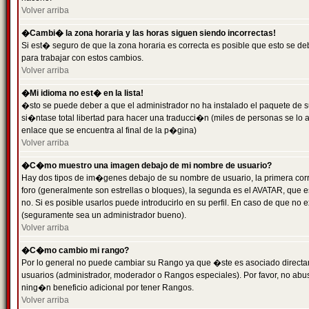
Volver arriba
�Cambi� la zona horaria y las horas siguen siendo incorrectas!
Si est� seguro de que la zona horaria es correcta es posible que esto se d
para trabajar con estos cambios.
Volver arriba
�Mi idioma no est� en la lista!
�sto se puede deber a que el administrador no ha instalado el paquete de s
si�ntase total libertad para hacer una traducci�n (miles de personas se lo
enlace que se encuentra al final de la p�gina)
Volver arriba
�C�mo muestro una imagen debajo de mi nombre de usuario?
Hay dos tipos de im�genes debajo de su nombre de usuario, la primera co
foro (generalmente son estrellas o bloques), la segunda es el AVATAR, que 
no. Si es posible usarlos puede introducirlo en su perfil. En caso de que no
(seguramente sea un administrador bueno).
Volver arriba
�C�mo cambio mi rango?
Por lo general no puede cambiar su Rango ya que �ste es asociado directame
usuarios (administrador, moderador o Rangos especiales). Por favor, no ab
ning�n beneficio adicional por tener Rangos.
Volver arriba