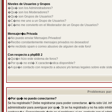
Niveles de Usuarios y Grupos
�Qu� son los Administradores?
�Qu� son los Moderadores?
�Qu� son Grupos de Usuarios?
�C�mo me uno a un Grupo de Usuarios?
�C�mo me convierto en el Moderador de un Grupo de Usuarios?
Mensajer�a Privada
�No puedo enviar Mensajes Privados!
�Recibo constantemente mensajes privados no deseados!
�He recibido spam o correo abusivo de alguien de este foro!
Con respecto a phpBB 2
�Qui�n hizo este sistema de foros?
�Por qu� no est� X caracter�stica disponible?
�A qui�n contacto con respecto a abusos y/o temas legales sobre este sist
Problemas par
�Por qu� no puedo conectarme?
Se ha registrado? Debe registrarse para poder conectarse. �Ha sido Ud. inh
administrador para averiguar por qu�. Si se ha registrado y no ha sido inh