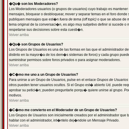
�Qu� son los Moderadores?
Los Moderadores usuarios (o grupos de usuarios) cuyo trabajo es mantener 
mensajes, bloquear o desbloquear, mover y separar temas en el foro donde
publiquen mensajes que est�n
fuera de tema (off topic)
o que se abuse de ma
tema original de la conversaci�n, es algo muy subjetivo definir si sucede 
respetarse sus decisiones sobre esta cuesti�n.
Volver arriba
�Qu� son Grupos de Usuarios?
Los Grupos de Usuarios es una de las formas en las que el administrador de
distinto en la mayor�a de los dem�s sistemas de foros) y cada grupo puede te
suministrar permisos sobre foros privados o para asignar moderadores.
Volver arriba
�C�mo me uno a un Grupo de Usuarios?
Para unirse a un Grupo de Usuarios, pulse en el enlace
Grupos de Usuarios
otros pueden tener usuarios ocultos. Si el Grupo est� abierto Ud. puede re
aprobar su petici�n; pueden preguntarle porqu� quiere unirse al grupo. Por
motivos.
Volver arriba
�C�mo me convierto en el Moderador de un Grupo de Usuarios?
Los Grupos de Usuarios son inicialmente creados por el administrador que
hablar con el administrador, int�ntelo dej�ndole un Mensaje Privado.
Volver arriba