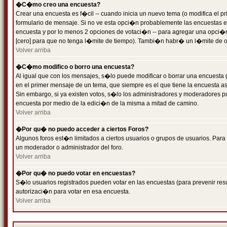
�C�mo creo una encuesta?
Crear una encuesta es f�cil -- cuando inicia un nuevo tema (o modifica el
formulario de mensaje. Si no ve esta opci�n probablemente las encuestas es
encuesta y por lo menos 2 opciones de votaci�n -- para agregar una opci�
[cero] para que no tenga l�mite de tiempo). Tambi�n habr� un l�mite de op
Volver arriba
�C�mo modifico o borro una encuesta?
Al igual que con los mensajes, s�lo puede modificar o borrar una encuesta 
en el primer mensaje de un tema, que siempre es el que tiene la encuesta as
Sin embargo, si ya existen votos, s�lo los administradores y moderadores pu
encuesta por medio de la edici�n de la misma a mitad de camino.
Volver arriba
�Por qu� no puedo acceder a ciertos Foros?
Algunos foros est�n limitados a ciertos usuarios o grupos de usuarios. Para 
un moderador o administrador del foro.
Volver arriba
�Por qu� no puedo votar en encuestas?
S�lo usuarios registrados pueden votar en las encuestas (para prevenir resu
autorizaci�n para votar en esa encuesta.
Volver arriba