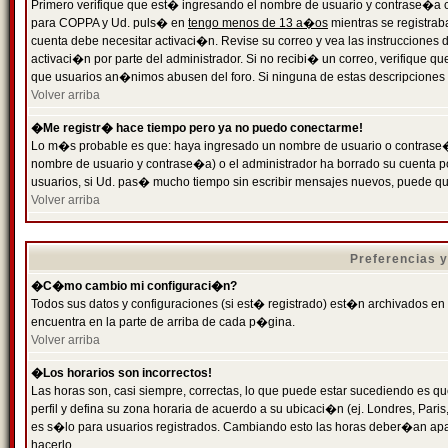
Primero verifique que est� ingresando el nombre de usuario y contrase�a cor
para COPPA y Ud. puls� en
tengo menos de 13 a�os
mientras se registrab
cuenta debe necesitar activaci�n. Revise su correo y vea las instrucciones d
activaci�n por parte del administrador. Si no recibi� un correo, verifique qu
que usuarios an�nimos abusen del foro. Si ninguna de estas descripciones c
Volver arriba
�Me registr� hace tiempo pero ya no puedo conectarme!
Lo m�s probable es que: haya ingresado un nombre de usuario o contrase�a
nombre de usuario y contrase�a) o el administrador ha borrado su cuenta p
usuarios, si Ud. pas� mucho tiempo sin escribir mensajes nuevos, puede qu
Volver arriba
Preferencias 
�C�mo cambio mi configuraci�n?
Todos sus datos y configuraciones (si est� registrado) est�n archivados en
encuentra en la parte de arriba de cada p�gina.
Volver arriba
�Los horarios son incorrectos!
Las horas son, casi siempre, correctas, lo que puede estar sucediendo es que
perfil y defina su zona horaria de acuerdo a su ubicaci�n (ej. Londres, Par
es s�lo para usuarios registrados. Cambiando esto las horas deber�an apar
hacerlo.