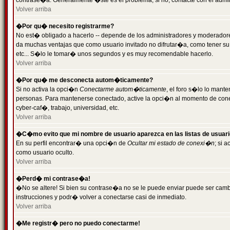
contrase�a. Generalmente �ste es el problema; si no, contacte con el admini
Volver arriba
�Por qu� necesito registrarme?
No est� obligado a hacerlo -- depende de los administradores y moderadores
da muchas ventajas que como usuario invitado no difrutar�a, como tener su
etc... S�lo le tomar� unos segundos y es muy recomendable hacerlo.
Volver arriba
�Por qu� me desconecta autom�ticamente?
Si no activa la opci�n
Conectarme autom�ticamente
, el foro s�lo lo mant
personas. Para mantenerse conectado, active la opci�n al momento de cone
cyber-caf�, trabajo, universidad, etc.
Volver arriba
�C�mo evito que mi nombre de usuario aparezca en las listas de usuar
En su perfil encontrar� una opci�n de
Ocultar mi estado de conexi�n
; si 
como usuario oculto.
Volver arriba
�Perd� mi contrase�a!
�No se altere! Si bien su contrase�a no se le puede enviar puede ser camb
instrucciones y podr� volver a conectarse casi de inmediato.
Volver arriba
�Me registr� pero no puedo conectarme!