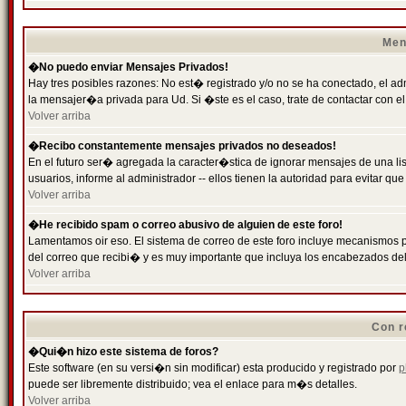
Men
�No puedo enviar Mensajes Privados!
Hay tres posibles razones: No est� registrado y/o no se ha conectado, el ad
la mensajer�a privada para Ud. Si �ste es el caso, trate de contactar con el
Volver arriba
�Recibo constantemente mensajes privados no deseados!
En el futuro ser� agregada la caracter�stica de ignorar mensajes de una l
usuarios, informe al administrador -- ellos tienen la autoridad para evitar 
Volver arriba
�He recibido spam o correo abusivo de alguien de este foro!
Lamentamos oir eso. El sistema de correo de este foro incluye mecanismos p
del correo que recibi� y es muy importante que incluya los encabezados de
Volver arriba
Con r
�Qui�n hizo este sistema de foros?
Este software (en su versi�n sin modificar) esta producido y registrado por
p
puede ser libremente distribuido; vea el enlace para m�s detalles.
Volver arriba