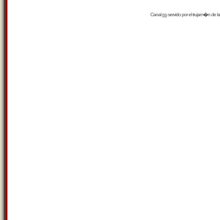
Canal
rss
servido por el
trujam�n
de la