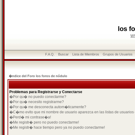
los f
w
F.A.Q.
Buscar
Lista de Miembros
Grupos de Usuarios
�ndice del Foro los foros de nódulo
Problemas para Registrarse y Conectarse
�Por qu� no puedo conectarme?
�Por qu� necesito registrarme?
�Por qu� me desconecta autom�ticamente?
�C�mo evito que mi nombre de usuario aparezca en las listas de usuarios
�Perd� mi contrase�a!
�Me registr� pero no puedo conectarme!
�Me registr� hace tiempo pero ya no puedo conectarme!