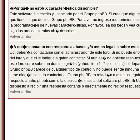
�Por qu� no est� X caracter�stica disponible?
Este software fue escrito y licenciado por el Grupo phpBB. Si cree que algun
que tiene lo que decir el Grupo phpBB. Por favor no ingrese requerimientos
la programaci�n de nuevas caracter�sticas. Por favor, lea los foros y vea c
siga los procedimientos ah� descritos.
Volver arriba
�A qui�n contacto con respecto a abusos y/o temas legales sobre este 
Ud. deber�a contactarse con el administrador de este foro. Si no puede enc
del foro y que el le indique a quien contactar. Si aun as� no obtiene resp
este foro corre sobre un dominio gr�tis (yahoo, free.fr, f2s.com, etc.), el d
Grupo phpBB carece de cualquier tipo de control y no puede ser de ninguna
tiene ning�n sentido contactar al Grupo phpBB en relaci�n a asuntos legal
respecto al sitio phpbb.com o la discreci�n misma del software phpBB. Si U
dispuesto a recibir una respuesta cortante o directamente no recibir respuest
Volver arriba