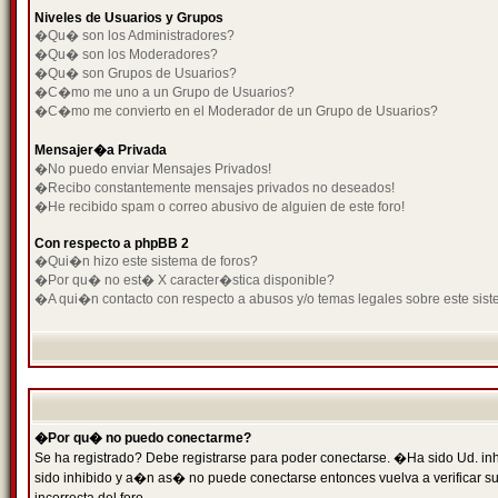
Niveles de Usuarios y Grupos
�Qu� son los Administradores?
�Qu� son los Moderadores?
�Qu� son Grupos de Usuarios?
�C�mo me uno a un Grupo de Usuarios?
�C�mo me convierto en el Moderador de un Grupo de Usuarios?
Mensajer�a Privada
�No puedo enviar Mensajes Privados!
�Recibo constantemente mensajes privados no deseados!
�He recibido spam o correo abusivo de alguien de este foro!
Con respecto a phpBB 2
�Qui�n hizo este sistema de foros?
�Por qu� no est� X caracter�stica disponible?
�A qui�n contacto con respecto a abusos y/o temas legales sobre este sist
�Por qu� no puedo conectarme?
Se ha registrado? Debe registrarse para poder conectarse. �Ha sido Ud. inh
sido inhibido y a�n as� no puede conectarse entonces vuelva a verificar su