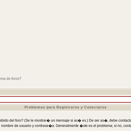
ema de foros?
Problemas para Registrarse y Conectarse
ibido del foro? (Se le mostrar� un mensaje si as� es.) De ser as�, debe contactar
 nombre de usuario y contrase�a. Generalmente �ste es el problema; si no, conta