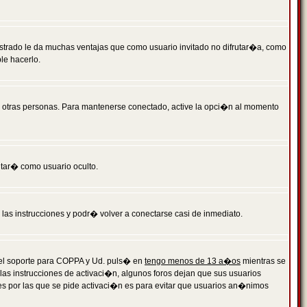
istrado le da muchas ventajas que como usuario invitado no difrutar�a, como
le hacerlo.
r otras personas. Para mantenerse conectado, active la opci�n al momento
ntar� como usuario oculto.
a las instrucciones y podr� volver a conectarse casi de inmediato.
o el soporte para COPPA y Ud. puls� en
tengo menos de 13 a�os
mientras se
 las instrucciones de activaci�n, algunos foros dejan que sus usuarios
ones por las que se pide activaci�n es para evitar que usuarios an�nimos