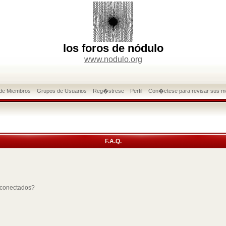
los foros de nódulo
www.nodulo.org
 de Miembros
Grupos de Usuarios
Reg�strese
Perfil
Con�ctese para revisar sus m
F.A.Q.
 conectados?