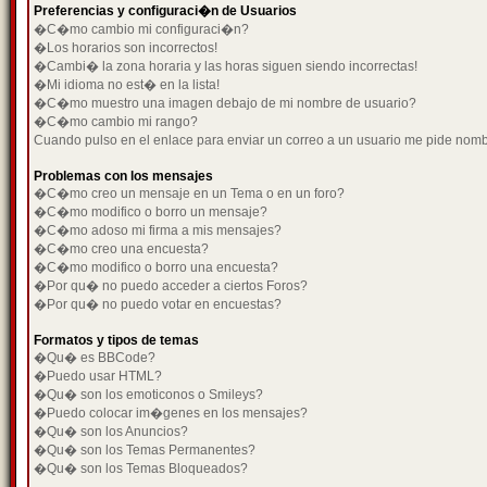
Preferencias y configuraci�n de Usuarios
�C�mo cambio mi configuraci�n?
�Los horarios son incorrectos!
�Cambi� la zona horaria y las horas siguen siendo incorrectas!
�Mi idioma no est� en la lista!
�C�mo muestro una imagen debajo de mi nombre de usuario?
�C�mo cambio mi rango?
Cuando pulso en el enlace para enviar un correo a un usuario me pide nom
Problemas con los mensajes
�C�mo creo un mensaje en un Tema o en un foro?
�C�mo modifico o borro un mensaje?
�C�mo adoso mi firma a mis mensajes?
�C�mo creo una encuesta?
�C�mo modifico o borro una encuesta?
�Por qu� no puedo acceder a ciertos Foros?
�Por qu� no puedo votar en encuestas?
Formatos y tipos de temas
�Qu� es BBCode?
�Puedo usar HTML?
�Qu� son los emoticonos o Smileys?
�Puedo colocar im�genes en los mensajes?
�Qu� son los Anuncios?
�Qu� son los Temas Permanentes?
�Qu� son los Temas Bloqueados?