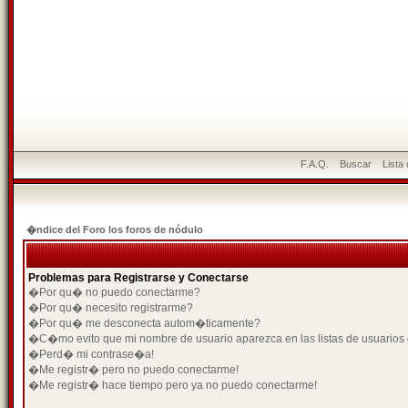
F.A.Q.
Buscar
Lista
�ndice del Foro los foros de nódulo
Problemas para Registrarse y Conectarse
�Por qu� no puedo conectarme?
�Por qu� necesito registrarme?
�Por qu� me desconecta autom�ticamente?
�C�mo evito que mi nombre de usuario aparezca en las listas de usuarios
�Perd� mi contrase�a!
�Me registr� pero no puedo conectarme!
�Me registr� hace tiempo pero ya no puedo conectarme!