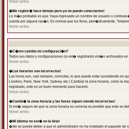
Volver arriba
�Me registr� hace tiempo pero ya no puedo conectarme!
Lo m�s probable es que: haya ingresado un nombre de usuario o contrase�a 
cuenta por alguna raz�n. Es normal que los foros, peri�dicamente, "limpie
Volver arriba
�C�mo cambio mi configuraci�n?
Todos sus datos y configuraciones (si est� registrado) est�n archivados en
Volver arriba
�Los horarios son incorrectos!
Las horas son, casi siempre, correctas, lo que puede estar sucediendo es que
Londres, Paris, New York, Sydney, etc.) Cambiar la zona horaria, como la 
registrado, este es un buen momento para hacerlo.
Volver arriba
�Cambi� la zona horaria y las horas siguen siendo incorrectas!
Si est� seguro de que la zona horaria es correcta es posible que esto se d
Volver arriba
�Mi idioma no est� en la lista!
�sto se puede deber a que el administrador no ha instalado el paquete de s