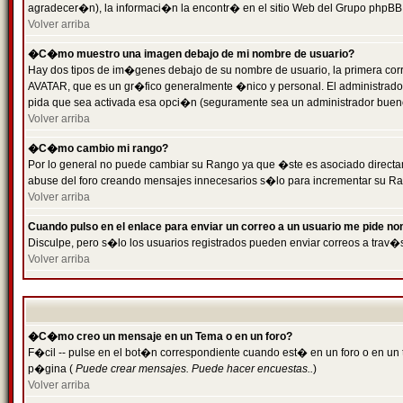
agradecer�n), la informaci�n la encontr� en el sitio Web del Grupo phpBB (
Volver arriba
�C�mo muestro una imagen debajo de mi nombre de usuario?
Hay dos tipos de im�genes debajo de su nombre de usuario, la primera cor
AVATAR, que es un gr�fico generalmente �nico y personal. El administrador d
pida que sea activada esa opci�n (seguramente sea un administrador buen
Volver arriba
�C�mo cambio mi rango?
Por lo general no puede cambiar su Rango ya que �ste es asociado directame
abuse del foro creando mensajes innecesarios s�lo para incrementar su Ra
Volver arriba
Cuando pulso en el enlace para enviar un correo a un usuario me pide n
Disculpe, pero s�lo los usuarios registrados pueden enviar correos a trav�s
Volver arriba
�C�mo creo un mensaje en un Tema o en un foro?
F�cil -- pulse en el bot�n correspondiente cuando est� en un foro o en un t
p�gina (
Puede crear mensajes. Puede hacer encuestas..
)
Volver arriba