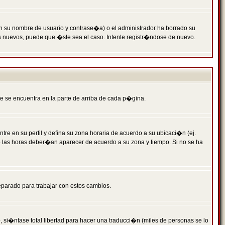
n su nombre de usuario y contrase�a) o el administrador ha borrado su
s nuevos, puede que �ste sea el caso. Intente registr�ndose de nuevo.
e se encuentra en la parte de arriba de cada p�gina.
tre en su perfil y defina su zona horaria de acuerdo a su ubicaci�n (ej.
o las horas deber�an aparecer de acuerdo a su zona y tiempo. Si no se ha
eparado para trabajar con estos cambios.
 si�ntase total libertad para hacer una traducci�n (miles de personas se lo