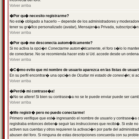
incorrecta del foro.
Volver arriba
�Por qu� necesito registrarme?
No est� obligado a hacerlo -- depende de los administradores y moderadores
tener su gr�fico personalizado (avatar), Mensajer�a Privada, subscripci�n
Volver arriba
�Por qu� me desconecta autom�ticamente?
Si no activa la opci�n
Conectarme autom�ticamente
, el foro s�lo lo man
de conectarse. No se recomienda hacer esto si Ud. accede desde un ordenador
Volver arriba
�C�mo evito que mi nombre de usuario aparezca en las listas de usuar
En su perfil encontrar� una opci�n de
Ocultar mi estado de conexi�n
; si 
Volver arriba
�Perd� mi contrase�a!
�No se altere! Si bien su contrase�a no se le puede enviar puede ser camb
Volver arriba
�Me registr� pero no puedo conectarme!
Primero verifique que est� ingresando el nombre de usuario y contrase�a co
registraba entonces deber� seguir las instrucciones que recibi�. Si este no
activen sus cuentas y otros requieren la activaci�n por parte del administra
abusen del foro. Si ninguna de estas descripciones concuerda con su problem