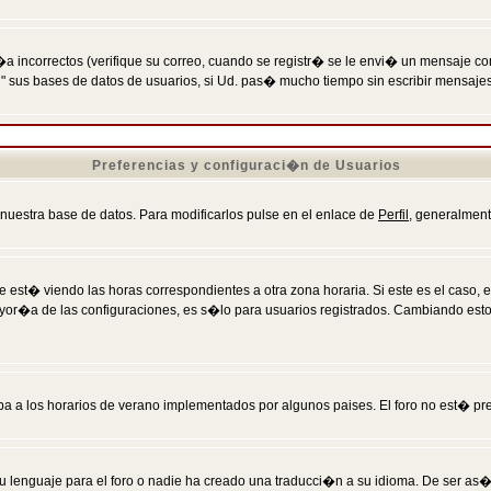
incorrectos (verifique su correo, cuando se registr� se le envi� un mensaje co
n" sus bases de datos de usuarios, si Ud. pas� mucho tiempo sin escribir mensaje
Preferencias y configuraci�n de Usuarios
 nuestra base de datos. Para modificarlos pulse en el enlace de
Perfil
, generalment
 est� viendo las horas correspondientes a otra zona horaria. Si este es el caso, en
mayor�a de las configuraciones, es s�lo para usuarios registrados. Cambiando est
eba a los horarios de verano implementados por algunos paises. El foro no est� pr
u lenguaje para el foro o nadie ha creado una traducci�n a su idioma. De ser as�,