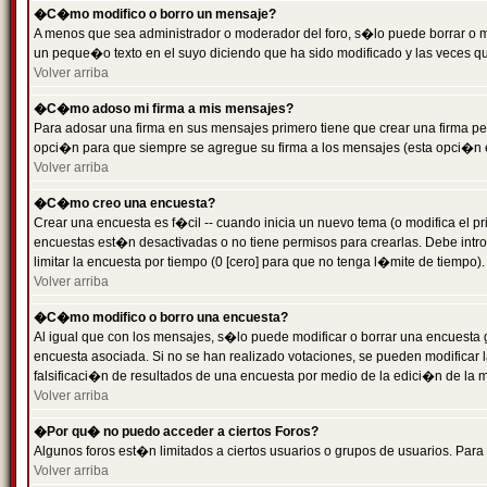
�C�mo modifico o borro un mensaje?
A menos que sea administrador o moderador del foro, s�lo puede borrar o 
un peque�o texto en el suyo diciendo que ha sido modificado y las veces que
Volver arriba
�C�mo adoso mi firma a mis mensajes?
Para adosar una firma en sus mensajes primero tiene que crear una firma pe
opci�n para que siempre se agregue su firma a los mensajes (esta opci�n es
Volver arriba
�C�mo creo una encuesta?
Crear una encuesta es f�cil -- cuando inicia un nuevo tema (o modifica el
encuestas est�n desactivadas o no tiene permisos para crearlas. Debe intro
limitar la encuesta por tiempo (0 [cero] para que no tenga l�mite de tiempo
Volver arriba
�C�mo modifico o borro una encuesta?
Al igual que con los mensajes, s�lo puede modificar o borrar una encuesta 
encuesta asociada. Si no se han realizado votaciones, se pueden modificar l
falsificaci�n de resultados de una encuesta por medio de la edici�n de la 
Volver arriba
�Por qu� no puedo acceder a ciertos Foros?
Algunos foros est�n limitados a ciertos usuarios o grupos de usuarios. Para 
Volver arriba