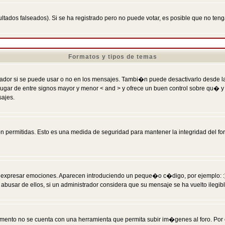
ltados falseados). Si se ha registrado pero no puede votar, es posible que no ten
Formatos y tipos de temas
r si se puede usar o no en los mensajes. Tambi�n puede desactivarlo desde la c
 ] en lugar de entre signos mayor y menor < and > y ofrece un buen control sobre
sajes.
 permitidas. Esto es una medida de seguridad para mantener la integridad del foro
esar emociones. Aparecen introduciendo un peque�o c�digo, por ejemplo: :) signifi
sar de ellos, si un administrador considera que su mensaje se ha vuelto ilegible 
nto no se cuenta con una herramienta que permita subir im�genes al foro. Por