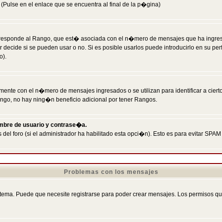
Pulse en el enlace que se encuentra al final de la p�gina)
responde al Rango, que est� asociada con el n�mero de mensajes que ha ingresado
ecide si se pueden usar o no. Si es posible usarlos puede introducirlo en su perf
o).
nte con el n�mero de mensajes ingresados o se utilizan para identificar a cierto
ngo, no hay ning�n beneficio adicional por tener Rangos.
ombre de usuario y contrase�a.
 del foro (si el administrador ha habilitado esta opci�n). Esto es para evitar S
Problemas con los mensajes
ema. Puede que necesite registrarse para poder crear mensajes. Los permisos que t