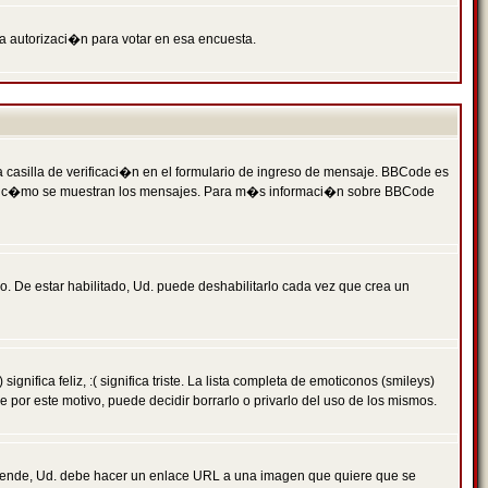
ga autorizaci�n para votar en esa encuesta.
asilla de verificaci�n en el formulario de ingreso de mensaje. BBCode es
 qu� y c�mo se muestran los mensajes. Para m�s informaci�n sobre BBCode
. De estar habilitado, Ud. puede deshabilitarlo cada vez que crea un
ca feliz, :( significa triste. La lista completa de emoticonos (smileys)
por este motivo, puede decidir borrarlo o privarlo del uso de los mismos.
 ende, Ud. debe hacer un enlace URL a una imagen que quiere que se