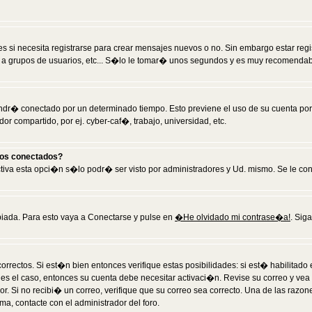
 si necesita registrarse para crear mensajes nuevos o no. Sin embargo estar reg
 a grupos de usuarios, etc... S�lo le tomar� unos segundos y es muy recomendab
tendr� conectado por un determinado tiempo. Esto previene el uso de su cuenta po
 compartido, por ej. cyber-caf�, trabajo, universidad, etc.
ios conectados?
activa esta opci�n s�lo podr� ser visto por administradores y Ud. mismo. Se le co
iada. Para esto vaya a Conectarse y pulse en
�He olvidado mi contrase�a!
. Sig
rrectos. Si est�n bien entonces verifique estas posibilidades: si est� habilitad
 es el caso, entonces su cuenta debe necesitar activaci�n. Revise su correo y vea
dor. Si no recibi� un correo, verifique que su correo sea correcto. Una de las raz
a, contacte con el administrador del foro.