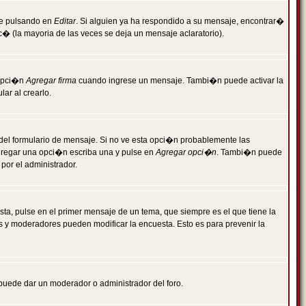
je pulsando en
Editar
. Si alguien ya ha respondido a su mensaje, encontrar�
c� (la mayoria de las veces se deja un mensaje aclaratorio).
 opci�n
Agregar firma
cuando ingrese un mensaje. Tambi�n puede activar la
ar al crearlo.
r del formulario de mensaje. Si no ve esta opci�n probablemente las
agregar una opci�n escriba una y pulse en
Agregar opci�n
. Tambi�n puede
por el administrador.
ta, pulse en el primer mensaje de un tema, que siempre es el que tiene la
es y moderadores pueden modificar la encuesta. Esto es para prevenir la
e puede dar un moderador o administrador del foro.