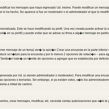
modificar los mensajes que haya ingresado Ud. mismo. Puede modificar un mensa
 lo ha hecho. No aparece si fue un moderador o el administrador el que lo modifi
rsonalizada. Esto se hace modificando su perfil. Una vez creada puede activar la
t� en su perfil) y puede evitar que se adose su firma a alg�n mensaje en particul
 primer mensaje de un tema) ver� la opci�n
Crear una encuesta
en la parte inferio
ducir un t�tulo para la encuesta y por lo menos 2 opciones de votaci�n -- para 
). Tambi�n habr� un l�mite de opciones a agregar que es establecida por defecto 
generada por Ud. (o siendo administrador o moderador). Para modificar una encues
as opciones o borrarlas. Sin embargo, si ya existen votos, s�lo los administrador
misma a mitad de camino.
verlos, crear mensajes, modificar, etc. necesita ciertas autorizaciones que s�lo t