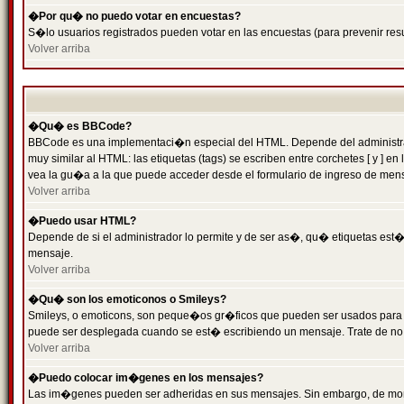
�Por qu� no puedo votar en encuestas?
S�lo usuarios registrados pueden votar en las encuestas (para prevenir resu
Volver arriba
�Qu� es BBCode?
BBCode es una implementaci�n especial del HTML. Depende del administrado
muy similar al HTML: las etiquetas (tags) se escriben entre corchetes [ y
vea la gu�a a la que puede acceder desde el formulario de ingreso de men
Volver arriba
�Puedo usar HTML?
Depende de si el administrador lo permite y de ser as�, qu� etiquetas est�n
mensaje.
Volver arriba
�Qu� son los emoticonos o Smileys?
Smileys, o emoticons, son peque�os gr�ficos que pueden ser usados para expr
puede ser desplegada cuando se est� escribiendo un mensaje. Trate de no abu
Volver arriba
�Puedo colocar im�genes en los mensajes?
Las im�genes pueden ser adheridas en sus mensajes. Sin embargo, de mome