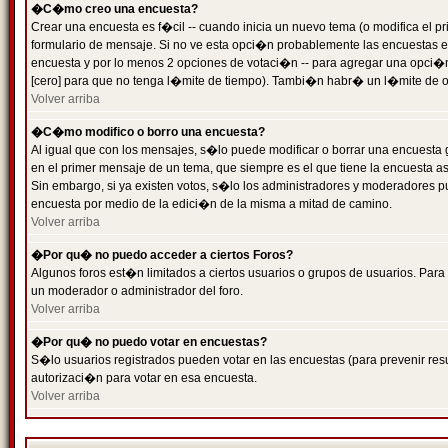
�C�mo creo una encuesta?
Crear una encuesta es f�cil -- cuando inicia un nuevo tema (o modifica el
formulario de mensaje. Si no ve esta opci�n probablemente las encuestas es
encuesta y por lo menos 2 opciones de votaci�n -- para agregar una opci�
[cero] para que no tenga l�mite de tiempo). Tambi�n habr� un l�mite de op
Volver arriba
�C�mo modifico o borro una encuesta?
Al igual que con los mensajes, s�lo puede modificar o borrar una encuesta 
en el primer mensaje de un tema, que siempre es el que tiene la encuesta as
Sin embargo, si ya existen votos, s�lo los administradores y moderadores pu
encuesta por medio de la edici�n de la misma a mitad de camino.
Volver arriba
�Por qu� no puedo acceder a ciertos Foros?
Algunos foros est�n limitados a ciertos usuarios o grupos de usuarios. Para 
un moderador o administrador del foro.
Volver arriba
�Por qu� no puedo votar en encuestas?
S�lo usuarios registrados pueden votar en las encuestas (para prevenir resu
autorizaci�n para votar en esa encuesta.
Volver arriba