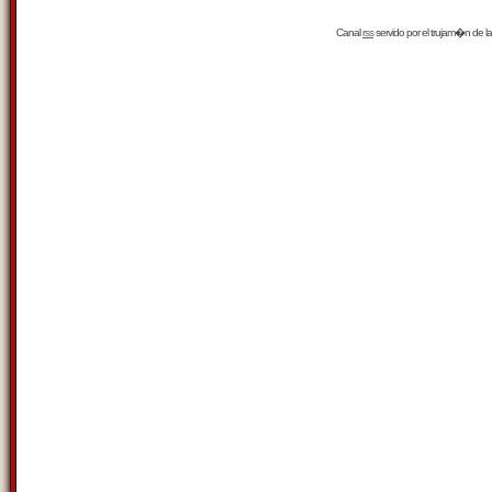
Canal
rss
servido por el
trujam�n
de la