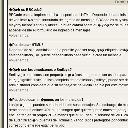
Format
�Qu� es BBCode?
BBCode es una implementaci�n especial del HTML. Depende del administrad
de verificaci�n en el formulario de ingreso de mensaje. BBCode es muy simila
mayor y menor < and > y ofrece un buen control sobre qu� y c�mo se mue
acceder desde el formulario de ingreso de mensajes.
Volver arriba
�Puedo usar HTML?
Depende de si el administrador lo permite y de ser as�, qu� etiquetas est�
estar habilitado, Ud. puede deshabilitarlo cada vez que crea un mensaje.
Volver arriba
�Qu� son los emoticonos o Smileys?
Smileys, o emoticons, son peque�os gr�ficos que pueden ser usados para 
feliz, :( significa triste. La lista completa de emoticonos (smileys) puede s
administrador considera que su mensaje se ha vuelto ilegible por este motivo
Volver arriba
�Puedo colocar im�genes en los mensajes?
Las im�genes pueden ser adheridas en sus mensajes. Sin embargo, de mome
debe hacer un enlace URL a una imagen que quiere que se muestre, por ej.
encuentren en su propio PC (a menos que su PC sea un servidor de WEB c
de autentificaci�n (cuentas de Hotmail o Yahoo, sitios protegidos por contr
correspondiente (de estar permitido).