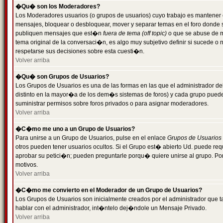
�Qu� son los Moderadores?
Los Moderadores usuarios (o grupos de usuarios) cuyo trabajo es mantener 
mensajes, bloquear o desbloquear, mover y separar temas en el foro donde
publiquen mensajes que est�n
fuera de tema (off topic)
o que se abuse de ma
tema original de la conversaci�n, es algo muy subjetivo definir si sucede 
respetarse sus decisiones sobre esta cuesti�n.
Volver arriba
�Qu� son Grupos de Usuarios?
Los Grupos de Usuarios es una de las formas en las que el administrador de
distinto en la mayor�a de los dem�s sistemas de foros) y cada grupo puede te
suministrar permisos sobre foros privados o para asignar moderadores.
Volver arriba
�C�mo me uno a un Grupo de Usuarios?
Para unirse a un Grupo de Usuarios, pulse en el enlace
Grupos de Usuarios
otros pueden tener usuarios ocultos. Si el Grupo est� abierto Ud. puede re
aprobar su petici�n; pueden preguntarle porqu� quiere unirse al grupo. Por
motivos.
Volver arriba
�C�mo me convierto en el Moderador de un Grupo de Usuarios?
Los Grupos de Usuarios son inicialmente creados por el administrador que
hablar con el administrador, int�ntelo dej�ndole un Mensaje Privado.
Volver arriba