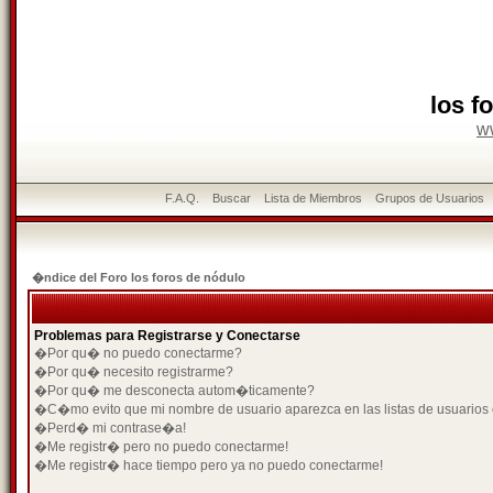
los f
w
F.A.Q.
Buscar
Lista de Miembros
Grupos de Usuarios
�ndice del Foro los foros de nódulo
Problemas para Registrarse y Conectarse
�Por qu� no puedo conectarme?
�Por qu� necesito registrarme?
�Por qu� me desconecta autom�ticamente?
�C�mo evito que mi nombre de usuario aparezca en las listas de usuarios
�Perd� mi contrase�a!
�Me registr� pero no puedo conectarme!
�Me registr� hace tiempo pero ya no puedo conectarme!