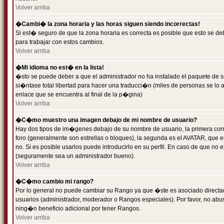
Volver arriba
�Cambi� la zona horaria y las horas siguen siendo incorrectas!
Si est� seguro de que la zona horaria es correcta es posible que esto se d
para trabajar con estos cambios.
Volver arriba
�Mi idioma no est� en la lista!
�sto se puede deber a que el administrador no ha instalado el paquete de s
si�ntase total libertad para hacer una traducci�n (miles de personas se lo
enlace que se encuentra al final de la p�gina)
Volver arriba
�C�mo muestro una imagen debajo de mi nombre de usuario?
Hay dos tipos de im�genes debajo de su nombre de usuario, la primera co
foro (generalmente son estrellas o bloques), la segunda es el AVATAR, que 
no. Si es posible usarlos puede introducirlo en su perfil. En caso de que no
(seguramente sea un administrador bueno).
Volver arriba
�C�mo cambio mi rango?
Por lo general no puede cambiar su Rango ya que �ste es asociado directame
usuarios (administrador, moderador o Rangos especiales). Por favor, no ab
ning�n beneficio adicional por tener Rangos.
Volver arriba