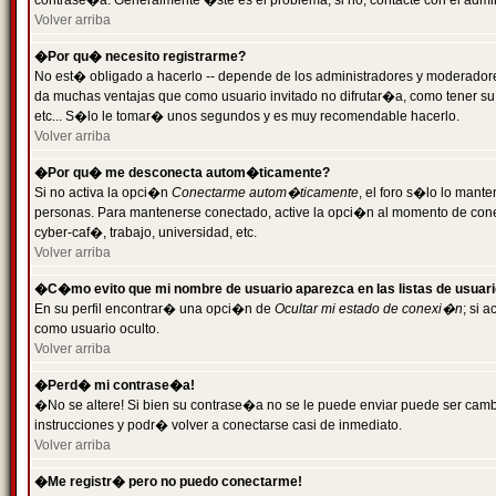
contrase�a. Generalmente �ste es el problema; si no, contacte con el admini
Volver arriba
�Por qu� necesito registrarme?
No est� obligado a hacerlo -- depende de los administradores y moderadores
da muchas ventajas que como usuario invitado no difrutar�a, como tener su
etc... S�lo le tomar� unos segundos y es muy recomendable hacerlo.
Volver arriba
�Por qu� me desconecta autom�ticamente?
Si no activa la opci�n
Conectarme autom�ticamente
, el foro s�lo lo mant
personas. Para mantenerse conectado, active la opci�n al momento de cone
cyber-caf�, trabajo, universidad, etc.
Volver arriba
�C�mo evito que mi nombre de usuario aparezca en las listas de usuar
En su perfil encontrar� una opci�n de
Ocultar mi estado de conexi�n
; si 
como usuario oculto.
Volver arriba
�Perd� mi contrase�a!
�No se altere! Si bien su contrase�a no se le puede enviar puede ser camb
instrucciones y podr� volver a conectarse casi de inmediato.
Volver arriba
�Me registr� pero no puedo conectarme!