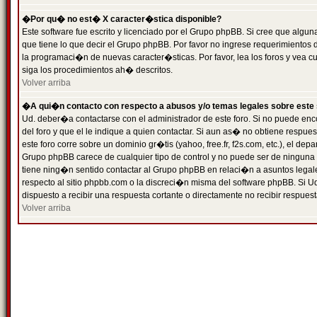
�Por qu� no est� X caracter�stica disponible?
Este software fue escrito y licenciado por el Grupo phpBB. Si cree que algun
que tiene lo que decir el Grupo phpBB. Por favor no ingrese requerimientos
la programaci�n de nuevas caracter�sticas. Por favor, lea los foros y vea c
siga los procedimientos ah� descritos.
Volver arriba
�A qui�n contacto con respecto a abusos y/o temas legales sobre este 
Ud. deber�a contactarse con el administrador de este foro. Si no puede enc
del foro y que el le indique a quien contactar. Si aun as� no obtiene resp
este foro corre sobre un dominio gr�tis (yahoo, free.fr, f2s.com, etc.), el d
Grupo phpBB carece de cualquier tipo de control y no puede ser de ninguna
tiene ning�n sentido contactar al Grupo phpBB en relaci�n a asuntos legal
respecto al sitio phpbb.com o la discreci�n misma del software phpBB. Si U
dispuesto a recibir una respuesta cortante o directamente no recibir respuest
Volver arriba