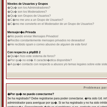
Niveles de Usuarios y Grupos
�Qu� son los Administradores?
�Qu� son los Moderadores?
�Qu� son Grupos de Usuarios?
�C�mo me uno a un Grupo de Usuarios?
�C�mo me convierto en el Moderador de un Grupo de Usuarios?
Mensajer�a Privada
�No puedo enviar Mensajes Privados!
�Recibo constantemente mensajes privados no deseados!
�He recibido spam o correo abusivo de alguien de este foro!
Con respecto a phpBB 2
�Qui�n hizo este sistema de foros?
�Por qu� no est� X caracter�stica disponible?
�A qui�n contacto con respecto a abusos y/o temas legales sobre este sist
Problemas par
�Por qu� no puedo conectarme?
Se ha registrado? Debe registrarse para poder conectarse. �Ha sido Ud. inh
administrador para averiguar por qu�. Si se ha registrado y no ha sido inh