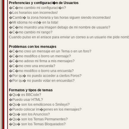
Preferencias y configuraci�n de Usuarios
�C�mo cambio mi configuraci�n?
�Los horarios son incorrectos!
�Cambi� la zona horaria y las horas siguen siendo incorrectas!
�Mi idioma no est� en la lista!
�C�mo muestro una imagen debajo de mi nombre de usuario?
�C�mo cambio mi rango?
Cuando pulso en el enlace para enviar un correo a un usuario me pide nom
Problemas con los mensajes
�C�mo creo un mensaje en un Tema o en un foro?
�C�mo modifico o borro un mensaje?
�C�mo adoso mi firma a mis mensajes?
�C�mo creo una encuesta?
�C�mo modifico o borro una encuesta?
�Por qu� no puedo acceder a ciertos Foros?
�Por qu� no puedo votar en encuestas?
Formatos y tipos de temas
�Qu� es BBCode?
�Puedo usar HTML?
�Qu� son los emoticonos o Smileys?
�Puedo colocar im�genes en los mensajes?
�Qu� son los Anuncios?
�Qu� son los Temas Permanentes?
�Qu� son los Temas Bloqueados?