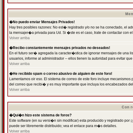
Men
�No puedo enviar Mensajes Privados!
Hay tres posibles razones: No est� registrado y/o no se ha conectado, el ad
la mensajer�a privada para Ud. Si �ste es el caso, trate de contactar con el
Volver arriba
�Recibo constantemente mensajes privados no deseados!
En el futuro ser� agregada la caracter�stica de ignorar mensajes de una l
usuarios, informe al administrador -- ellos tienen la autoridad para evitar 
Volver arriba
�He recibido spam o correo abusivo de alguien de este foro!
Lamentamos oir eso. El sistema de correo de este foro incluye mecanismos p
del correo que recibi� y es muy importante que incluya los encabezados de
Volver arriba
Con r
�Qui�n hizo este sistema de foros?
Este software (en su versi�n sin modificar) esta producido y registrado por
p
puede ser libremente distribuido; vea el enlace para m�s detalles.
Volver arriba