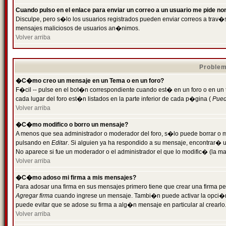
Cuando pulso en el enlace para enviar un correo a un usuario me pide n
Disculpe, pero s�lo los usuarios registrados pueden enviar correos a trav�s 
mensajes maliciosos de usuarios an�nimos.
Volver arriba
Problem
�C�mo creo un mensaje en un Tema o en un foro?
F�cil -- pulse en el bot�n correspondiente cuando est� en un foro o en un
cada lugar del foro est�n listados en la parte inferior de cada p�gina (
Puede
Volver arriba
�C�mo modifico o borro un mensaje?
A menos que sea administrador o moderador del foro, s�lo puede borrar o 
pulsando en
Editar
. Si alguien ya ha respondido a su mensaje, encontrar� 
No aparece si fue un moderador o el administrador el que lo modific� (la ma
Volver arriba
�C�mo adoso mi firma a mis mensajes?
Para adosar una firma en sus mensajes primero tiene que crear una firma pe
Agregar firma
cuando ingrese un mensaje. Tambi�n puede activar la opci�n 
puede evitar que se adose su firma a alg�n mensaje en particular al crearlo
Volver arriba