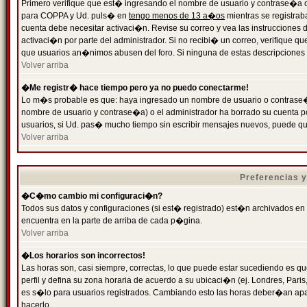
Primero verifique que est� ingresando el nombre de usuario y contrase�a cor
para COPPA y Ud. puls� en
tengo menos de 13 a�os
mientras se registrab
cuenta debe necesitar activaci�n. Revise su correo y vea las instrucciones d
activaci�n por parte del administrador. Si no recibi� un correo, verifique qu
que usuarios an�nimos abusen del foro. Si ninguna de estas descripciones c
Volver arriba
�Me registr� hace tiempo pero ya no puedo conectarme!
Lo m�s probable es que: haya ingresado un nombre de usuario o contrase�a
nombre de usuario y contrase�a) o el administrador ha borrado su cuenta p
usuarios, si Ud. pas� mucho tiempo sin escribir mensajes nuevos, puede qu
Volver arriba
Preferencias 
�C�mo cambio mi configuraci�n?
Todos sus datos y configuraciones (si est� registrado) est�n archivados en
encuentra en la parte de arriba de cada p�gina.
Volver arriba
�Los horarios son incorrectos!
Las horas son, casi siempre, correctas, lo que puede estar sucediendo es que
perfil y defina su zona horaria de acuerdo a su ubicaci�n (ej. Londres, Par
es s�lo para usuarios registrados. Cambiando esto las horas deber�an apar
hacerlo.