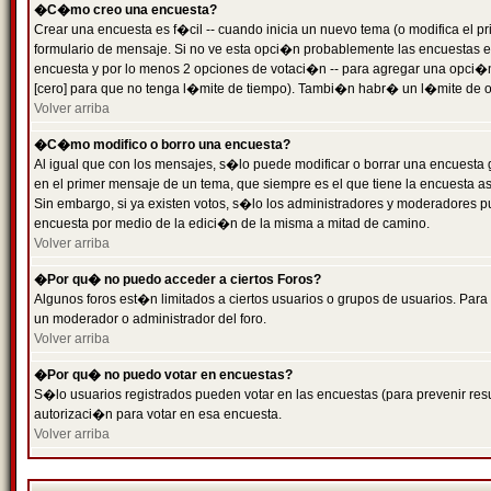
�C�mo creo una encuesta?
Crear una encuesta es f�cil -- cuando inicia un nuevo tema (o modifica el
formulario de mensaje. Si no ve esta opci�n probablemente las encuestas es
encuesta y por lo menos 2 opciones de votaci�n -- para agregar una opci�
[cero] para que no tenga l�mite de tiempo). Tambi�n habr� un l�mite de op
Volver arriba
�C�mo modifico o borro una encuesta?
Al igual que con los mensajes, s�lo puede modificar o borrar una encuesta 
en el primer mensaje de un tema, que siempre es el que tiene la encuesta as
Sin embargo, si ya existen votos, s�lo los administradores y moderadores pu
encuesta por medio de la edici�n de la misma a mitad de camino.
Volver arriba
�Por qu� no puedo acceder a ciertos Foros?
Algunos foros est�n limitados a ciertos usuarios o grupos de usuarios. Para 
un moderador o administrador del foro.
Volver arriba
�Por qu� no puedo votar en encuestas?
S�lo usuarios registrados pueden votar en las encuestas (para prevenir resu
autorizaci�n para votar en esa encuesta.
Volver arriba