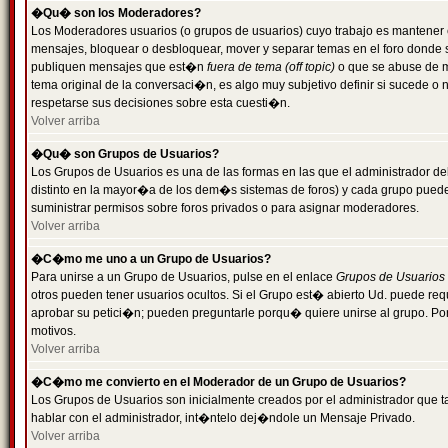
�Qu� son los Moderadores?
Los Moderadores usuarios (o grupos de usuarios) cuyo trabajo es mantener 
mensajes, bloquear o desbloquear, mover y separar temas en el foro donde
publiquen mensajes que est�n
fuera de tema (off topic)
o que se abuse de ma
tema original de la conversaci�n, es algo muy subjetivo definir si sucede 
respetarse sus decisiones sobre esta cuesti�n.
Volver arriba
�Qu� son Grupos de Usuarios?
Los Grupos de Usuarios es una de las formas en las que el administrador de
distinto en la mayor�a de los dem�s sistemas de foros) y cada grupo puede te
suministrar permisos sobre foros privados o para asignar moderadores.
Volver arriba
�C�mo me uno a un Grupo de Usuarios?
Para unirse a un Grupo de Usuarios, pulse en el enlace
Grupos de Usuarios
otros pueden tener usuarios ocultos. Si el Grupo est� abierto Ud. puede re
aprobar su petici�n; pueden preguntarle porqu� quiere unirse al grupo. Por
motivos.
Volver arriba
�C�mo me convierto en el Moderador de un Grupo de Usuarios?
Los Grupos de Usuarios son inicialmente creados por el administrador que
hablar con el administrador, int�ntelo dej�ndole un Mensaje Privado.
Volver arriba