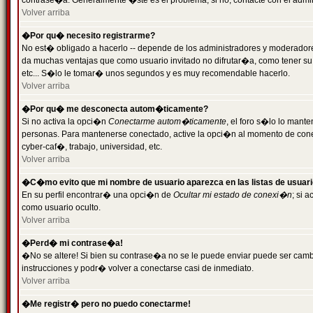
contrase�a. Generalmente �ste es el problema; si no, contacte con el admini
Volver arriba
�Por qu� necesito registrarme?
No est� obligado a hacerlo -- depende de los administradores y moderadores
da muchas ventajas que como usuario invitado no difrutar�a, como tener su
etc... S�lo le tomar� unos segundos y es muy recomendable hacerlo.
Volver arriba
�Por qu� me desconecta autom�ticamente?
Si no activa la opci�n
Conectarme autom�ticamente
, el foro s�lo lo mant
personas. Para mantenerse conectado, active la opci�n al momento de cone
cyber-caf�, trabajo, universidad, etc.
Volver arriba
�C�mo evito que mi nombre de usuario aparezca en las listas de usuar
En su perfil encontrar� una opci�n de
Ocultar mi estado de conexi�n
; si 
como usuario oculto.
Volver arriba
�Perd� mi contrase�a!
�No se altere! Si bien su contrase�a no se le puede enviar puede ser camb
instrucciones y podr� volver a conectarse casi de inmediato.
Volver arriba
�Me registr� pero no puedo conectarme!