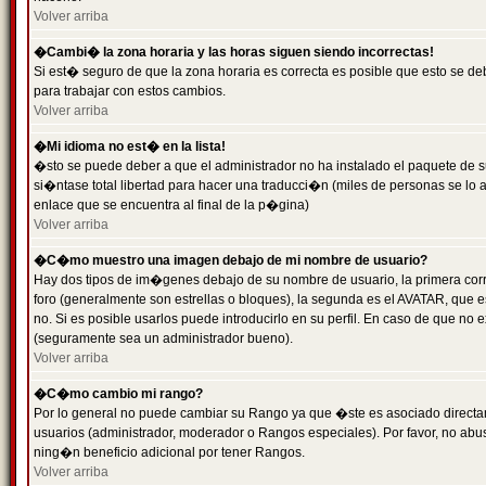
Volver arriba
�Cambi� la zona horaria y las horas siguen siendo incorrectas!
Si est� seguro de que la zona horaria es correcta es posible que esto se d
para trabajar con estos cambios.
Volver arriba
�Mi idioma no est� en la lista!
�sto se puede deber a que el administrador no ha instalado el paquete de s
si�ntase total libertad para hacer una traducci�n (miles de personas se lo
enlace que se encuentra al final de la p�gina)
Volver arriba
�C�mo muestro una imagen debajo de mi nombre de usuario?
Hay dos tipos de im�genes debajo de su nombre de usuario, la primera co
foro (generalmente son estrellas o bloques), la segunda es el AVATAR, que 
no. Si es posible usarlos puede introducirlo en su perfil. En caso de que no
(seguramente sea un administrador bueno).
Volver arriba
�C�mo cambio mi rango?
Por lo general no puede cambiar su Rango ya que �ste es asociado directame
usuarios (administrador, moderador o Rangos especiales). Por favor, no ab
ning�n beneficio adicional por tener Rangos.
Volver arriba