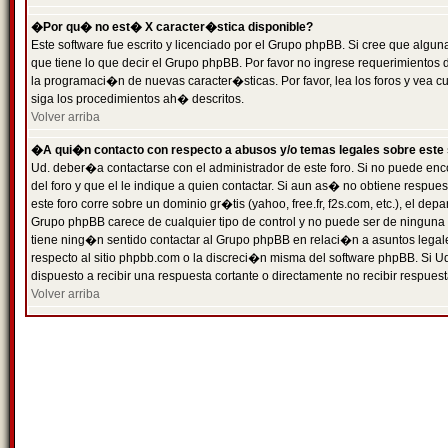
�Por qu� no est� X caracter�stica disponible?
Este software fue escrito y licenciado por el Grupo phpBB. Si cree que algun
que tiene lo que decir el Grupo phpBB. Por favor no ingrese requerimientos
la programaci�n de nuevas caracter�sticas. Por favor, lea los foros y vea c
siga los procedimientos ah� descritos.
Volver arriba
�A qui�n contacto con respecto a abusos y/o temas legales sobre este 
Ud. deber�a contactarse con el administrador de este foro. Si no puede enc
del foro y que el le indique a quien contactar. Si aun as� no obtiene resp
este foro corre sobre un dominio gr�tis (yahoo, free.fr, f2s.com, etc.), el d
Grupo phpBB carece de cualquier tipo de control y no puede ser de ninguna
tiene ning�n sentido contactar al Grupo phpBB en relaci�n a asuntos legal
respecto al sitio phpbb.com o la discreci�n misma del software phpBB. Si U
dispuesto a recibir una respuesta cortante o directamente no recibir respuest
Volver arriba