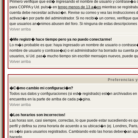
Primero verifique que est� ingresando el nombre de usuario y contrase�a cor
para COPPA y Ud. puls� en
tengo menos de 13 a�os
mientras se registrab
cuenta debe necesitar activaci�n. Revise su correo y vea las instrucciones d
activaci�n por parte del administrador. Si no recibi� un correo, verifique qu
que usuarios an�nimos abusen del foro. Si ninguna de estas descripciones c
Volver arriba
�Me registr� hace tiempo pero ya no puedo conectarme!
Lo m�s probable es que: haya ingresado un nombre de usuario o contrase�a
nombre de usuario y contrase�a) o el administrador ha borrado su cuenta p
usuarios, si Ud. pas� mucho tiempo sin escribir mensajes nuevos, puede qu
Volver arriba
Preferencias 
�C�mo cambio mi configuraci�n?
Todos sus datos y configuraciones (si est� registrado) est�n archivados en
encuentra en la parte de arriba de cada p�gina.
Volver arriba
�Los horarios son incorrectos!
Las horas son, casi siempre, correctas, lo que puede estar sucediendo es que
perfil y defina su zona horaria de acuerdo a su ubicaci�n (ej. Londres, Par
es s�lo para usuarios registrados. Cambiando esto las horas deber�an apar
hacerlo.