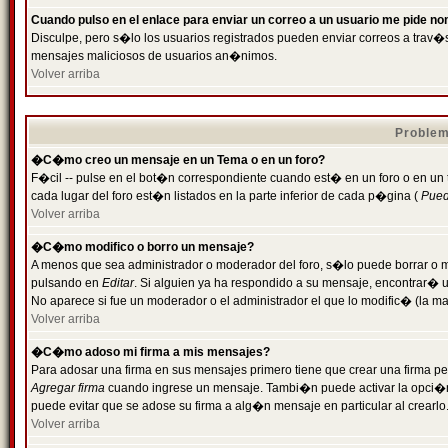
Cuando pulso en el enlace para enviar un correo a un usuario me pide n
Disculpe, pero s�lo los usuarios registrados pueden enviar correos a trav�s 
mensajes maliciosos de usuarios an�nimos.
Volver arriba
Problem
�C�mo creo un mensaje en un Tema o en un foro?
F�cil -- pulse en el bot�n correspondiente cuando est� en un foro o en un
cada lugar del foro est�n listados en la parte inferior de cada p�gina (
Puede
Volver arriba
�C�mo modifico o borro un mensaje?
A menos que sea administrador o moderador del foro, s�lo puede borrar o 
pulsando en
Editar
. Si alguien ya ha respondido a su mensaje, encontrar� 
No aparece si fue un moderador o el administrador el que lo modific� (la ma
Volver arriba
�C�mo adoso mi firma a mis mensajes?
Para adosar una firma en sus mensajes primero tiene que crear una firma pe
Agregar firma
cuando ingrese un mensaje. Tambi�n puede activar la opci�n 
puede evitar que se adose su firma a alg�n mensaje en particular al crearlo
Volver arriba