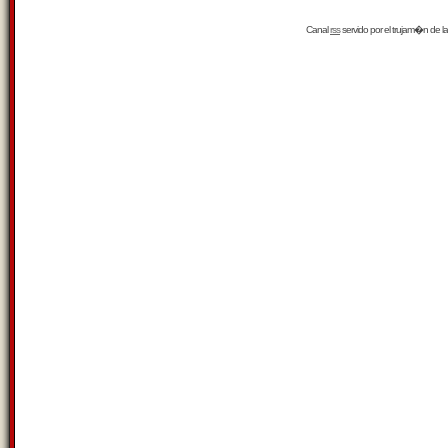
Canal
rss
servido por el
trujam�n
de la