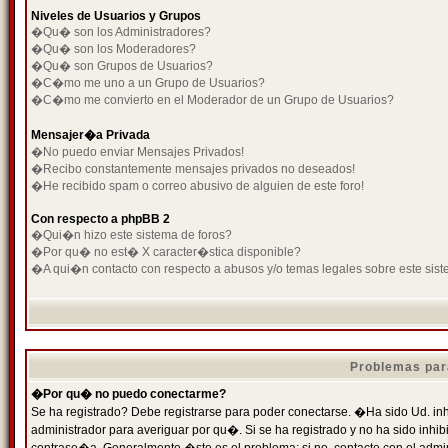
Niveles de Usuarios y Grupos
�Qu� son los Administradores?
�Qu� son los Moderadores?
�Qu� son Grupos de Usuarios?
�C�mo me uno a un Grupo de Usuarios?
�C�mo me convierto en el Moderador de un Grupo de Usuarios?
Mensajer�a Privada
�No puedo enviar Mensajes Privados!
�Recibo constantemente mensajes privados no deseados!
�He recibido spam o correo abusivo de alguien de este foro!
Con respecto a phpBB 2
�Qui�n hizo este sistema de foros?
�Por qu� no est� X caracter�stica disponible?
�A qui�n contacto con respecto a abusos y/o temas legales sobre este sist
Problemas par
�Por qu� no puedo conectarme?
Se ha registrado? Debe registrarse para poder conectarse. �Ha sido Ud. inh
administrador para averiguar por qu�. Si se ha registrado y no ha sido inh