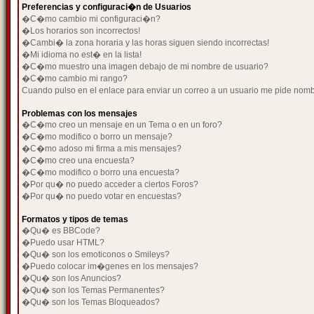
Preferencias y configuraci�n de Usuarios
�C�mo cambio mi configuraci�n?
�Los horarios son incorrectos!
�Cambi� la zona horaria y las horas siguen siendo incorrectas!
�Mi idioma no est� en la lista!
�C�mo muestro una imagen debajo de mi nombre de usuario?
�C�mo cambio mi rango?
Cuando pulso en el enlace para enviar un correo a un usuario me pide nom
Problemas con los mensajes
�C�mo creo un mensaje en un Tema o en un foro?
�C�mo modifico o borro un mensaje?
�C�mo adoso mi firma a mis mensajes?
�C�mo creo una encuesta?
�C�mo modifico o borro una encuesta?
�Por qu� no puedo acceder a ciertos Foros?
�Por qu� no puedo votar en encuestas?
Formatos y tipos de temas
�Qu� es BBCode?
�Puedo usar HTML?
�Qu� son los emoticonos o Smileys?
�Puedo colocar im�genes en los mensajes?
�Qu� son los Anuncios?
�Qu� son los Temas Permanentes?
�Qu� son los Temas Bloqueados?