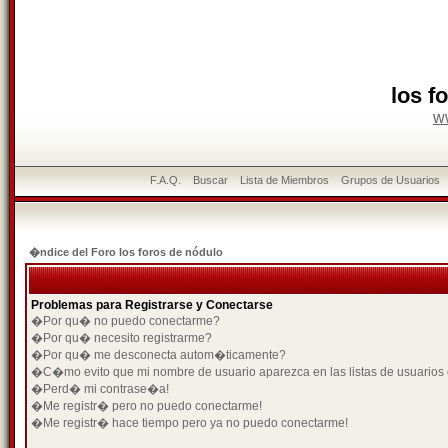
los f
w
F.A.Q.
Buscar
Lista de Miembros
Grupos de Usuarios
�ndice del Foro los foros de nódulo
Problemas para Registrarse y Conectarse
�Por qu� no puedo conectarme?
�Por qu� necesito registrarme?
�Por qu� me desconecta autom�ticamente?
�C�mo evito que mi nombre de usuario aparezca en las listas de usuarios
�Perd� mi contrase�a!
�Me registr� pero no puedo conectarme!
�Me registr� hace tiempo pero ya no puedo conectarme!