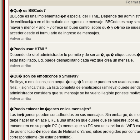
Format
�Qu� es BBCode?
BBCode es una implementaci�n especial del HTML. Depende del administrad
de verificaci�n en el formulario de ingreso de mensaje. BBCode es muy simila
mayor y menor < and > y ofrece un buen control sobre qu� y c�mo se mue
acceder desde el formulario de ingreso de mensajes.
Volver arriba
�Puedo usar HTML?
Depende de si el administrador lo permite y de ser as�, qu� etiquetas est�
estar habilitado, Ud. puede deshabilitarlo cada vez que crea un mensaje.
Volver arriba
�Qu� son los emoticonos o Smileys?
Smileys, o emoticons, son peque�os gr�ficos que pueden ser usados para 
feliz, :( significa triste. La lista completa de emoticonos (smileys) puede s
administrador considera que su mensaje se ha vuelto ilegible por este motivo
Volver arriba
�Puedo colocar im�genes en los mensajes?
Las im�genes pueden ser adheridas en sus mensajes. Sin embargo, de mome
debe hacer un enlace URL a una imagen que quiere que se muestre, por ej.
encuentren en su propio PC (a menos que su PC sea un servidor de WEB c
de autentificaci�n (cuentas de Hotmail o Yahoo, sitios protegidos por contr
correspondiente (de estar permitido).