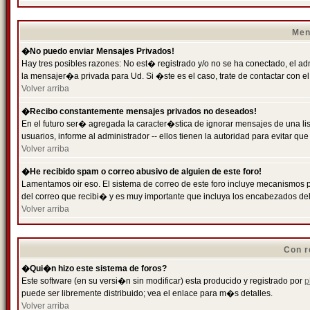
Men
�No puedo enviar Mensajes Privados!
Hay tres posibles razones: No est� registrado y/o no se ha conectado, el ad
la mensajer�a privada para Ud. Si �ste es el caso, trate de contactar con el
Volver arriba
�Recibo constantemente mensajes privados no deseados!
En el futuro ser� agregada la caracter�stica de ignorar mensajes de una l
usuarios, informe al administrador -- ellos tienen la autoridad para evitar 
Volver arriba
�He recibido spam o correo abusivo de alguien de este foro!
Lamentamos oir eso. El sistema de correo de este foro incluye mecanismos p
del correo que recibi� y es muy importante que incluya los encabezados de
Volver arriba
Con r
�Qui�n hizo este sistema de foros?
Este software (en su versi�n sin modificar) esta producido y registrado por
p
puede ser libremente distribuido; vea el enlace para m�s detalles.
Volver arriba