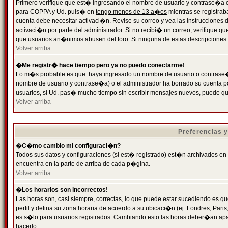
Primero verifique que est� ingresando el nombre de usuario y contrase�a cor
para COPPA y Ud. puls� en
tengo menos de 13 a�os
mientras se registrab
cuenta debe necesitar activaci�n. Revise su correo y vea las instrucciones d
activaci�n por parte del administrador. Si no recibi� un correo, verifique qu
que usuarios an�nimos abusen del foro. Si ninguna de estas descripciones c
Volver arriba
�Me registr� hace tiempo pero ya no puedo conectarme!
Lo m�s probable es que: haya ingresado un nombre de usuario o contrase�a
nombre de usuario y contrase�a) o el administrador ha borrado su cuenta p
usuarios, si Ud. pas� mucho tiempo sin escribir mensajes nuevos, puede qu
Volver arriba
Preferencias 
�C�mo cambio mi configuraci�n?
Todos sus datos y configuraciones (si est� registrado) est�n archivados en
encuentra en la parte de arriba de cada p�gina.
Volver arriba
�Los horarios son incorrectos!
Las horas son, casi siempre, correctas, lo que puede estar sucediendo es que
perfil y defina su zona horaria de acuerdo a su ubicaci�n (ej. Londres, Par
es s�lo para usuarios registrados. Cambiando esto las horas deber�an apar
hacerlo.