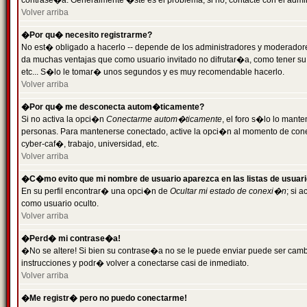
contrase�a. Generalmente �ste es el problema; si no, contacte con el admini
Volver arriba
�Por qu� necesito registrarme?
No est� obligado a hacerlo -- depende de los administradores y moderadores
da muchas ventajas que como usuario invitado no difrutar�a, como tener su
etc... S�lo le tomar� unos segundos y es muy recomendable hacerlo.
Volver arriba
�Por qu� me desconecta autom�ticamente?
Si no activa la opci�n
Conectarme autom�ticamente
, el foro s�lo lo mant
personas. Para mantenerse conectado, active la opci�n al momento de cone
cyber-caf�, trabajo, universidad, etc.
Volver arriba
�C�mo evito que mi nombre de usuario aparezca en las listas de usuar
En su perfil encontrar� una opci�n de
Ocultar mi estado de conexi�n
; si 
como usuario oculto.
Volver arriba
�Perd� mi contrase�a!
�No se altere! Si bien su contrase�a no se le puede enviar puede ser camb
instrucciones y podr� volver a conectarse casi de inmediato.
Volver arriba
�Me registr� pero no puedo conectarme!