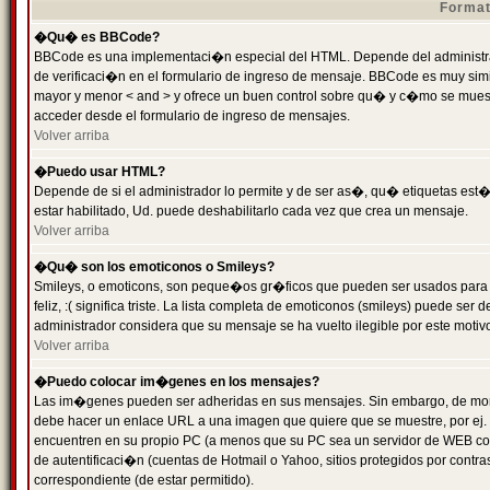
Format
�Qu� es BBCode?
BBCode es una implementaci�n especial del HTML. Depende del administrad
de verificaci�n en el formulario de ingreso de mensaje. BBCode es muy simila
mayor y menor < and > y ofrece un buen control sobre qu� y c�mo se mue
acceder desde el formulario de ingreso de mensajes.
Volver arriba
�Puedo usar HTML?
Depende de si el administrador lo permite y de ser as�, qu� etiquetas est�
estar habilitado, Ud. puede deshabilitarlo cada vez que crea un mensaje.
Volver arriba
�Qu� son los emoticonos o Smileys?
Smileys, o emoticons, son peque�os gr�ficos que pueden ser usados para 
feliz, :( significa triste. La lista completa de emoticonos (smileys) puede s
administrador considera que su mensaje se ha vuelto ilegible por este motivo
Volver arriba
�Puedo colocar im�genes en los mensajes?
Las im�genes pueden ser adheridas en sus mensajes. Sin embargo, de mome
debe hacer un enlace URL a una imagen que quiere que se muestre, por ej.
encuentren en su propio PC (a menos que su PC sea un servidor de WEB c
de autentificaci�n (cuentas de Hotmail o Yahoo, sitios protegidos por contr
correspondiente (de estar permitido).