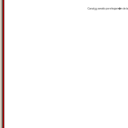
Canal
rss
servido por el
trujam�n
de la