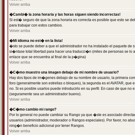
Volver arriba
�Cambi� la zona horaria y las horas siguen siendo incorrectas!
Si est� seguro de que la zona horaria es correcta es posible que esto se d
para trabajar con estos cambios.
Volver arriba
�Mi idioma no est� en la lista!
�sto se puede deber a que el administrador no ha instalado el paquete de s
si�ntase total libertad para hacer una traducci�n (miles de personas se lo
enlace que se encuentra al final de la p�gina)
Volver arriba
�C�mo muestro una imagen debajo de mi nombre de usuario?
Hay dos tipos de im�genes debajo de su nombre de usuario, la primera co
foro (generalmente son estrellas o bloques), la segunda es el AVATAR, que 
no. Si es posible usarlos puede introducirlo en su perfil. En caso de que no
(seguramente sea un administrador bueno).
Volver arriba
�C�mo cambio mi rango?
Por lo general no puede cambiar su Rango ya que �ste es asociado directame
usuarios (administrador, moderador o Rangos especiales). Por favor, no ab
ning�n beneficio adicional por tener Rangos.
Volver arriba