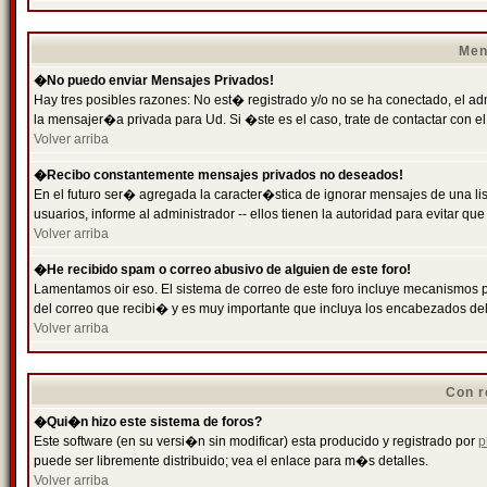
Men
�No puedo enviar Mensajes Privados!
Hay tres posibles razones: No est� registrado y/o no se ha conectado, el ad
la mensajer�a privada para Ud. Si �ste es el caso, trate de contactar con el
Volver arriba
�Recibo constantemente mensajes privados no deseados!
En el futuro ser� agregada la caracter�stica de ignorar mensajes de una l
usuarios, informe al administrador -- ellos tienen la autoridad para evitar 
Volver arriba
�He recibido spam o correo abusivo de alguien de este foro!
Lamentamos oir eso. El sistema de correo de este foro incluye mecanismos p
del correo que recibi� y es muy importante que incluya los encabezados de
Volver arriba
Con r
�Qui�n hizo este sistema de foros?
Este software (en su versi�n sin modificar) esta producido y registrado por
p
puede ser libremente distribuido; vea el enlace para m�s detalles.
Volver arriba