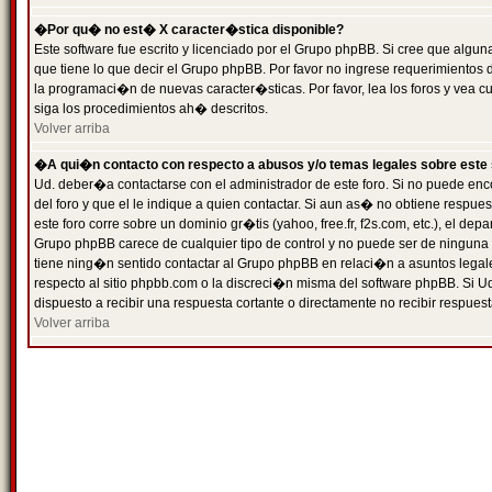
�Por qu� no est� X caracter�stica disponible?
Este software fue escrito y licenciado por el Grupo phpBB. Si cree que algun
que tiene lo que decir el Grupo phpBB. Por favor no ingrese requerimientos
la programaci�n de nuevas caracter�sticas. Por favor, lea los foros y vea c
siga los procedimientos ah� descritos.
Volver arriba
�A qui�n contacto con respecto a abusos y/o temas legales sobre este 
Ud. deber�a contactarse con el administrador de este foro. Si no puede enc
del foro y que el le indique a quien contactar. Si aun as� no obtiene resp
este foro corre sobre un dominio gr�tis (yahoo, free.fr, f2s.com, etc.), el d
Grupo phpBB carece de cualquier tipo de control y no puede ser de ninguna
tiene ning�n sentido contactar al Grupo phpBB en relaci�n a asuntos legal
respecto al sitio phpbb.com o la discreci�n misma del software phpBB. Si U
dispuesto a recibir una respuesta cortante o directamente no recibir respuest
Volver arriba