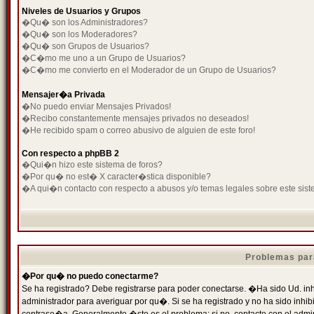
Niveles de Usuarios y Grupos
�Qu� son los Administradores?
�Qu� son los Moderadores?
�Qu� son Grupos de Usuarios?
�C�mo me uno a un Grupo de Usuarios?
�C�mo me convierto en el Moderador de un Grupo de Usuarios?
Mensajer�a Privada
�No puedo enviar Mensajes Privados!
�Recibo constantemente mensajes privados no deseados!
�He recibido spam o correo abusivo de alguien de este foro!
Con respecto a phpBB 2
�Qui�n hizo este sistema de foros?
�Por qu� no est� X caracter�stica disponible?
�A qui�n contacto con respecto a abusos y/o temas legales sobre este sist
Problemas par
�Por qu� no puedo conectarme?
Se ha registrado? Debe registrarse para poder conectarse. �Ha sido Ud. inh
administrador para averiguar por qu�. Si se ha registrado y no ha sido inh