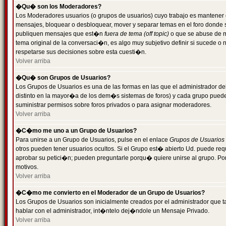
�Qu� son los Moderadores?
Los Moderadores usuarios (o grupos de usuarios) cuyo trabajo es mantener 
mensajes, bloquear o desbloquear, mover y separar temas en el foro donde
publiquen mensajes que est�n
fuera de tema (off topic)
o que se abuse de ma
tema original de la conversaci�n, es algo muy subjetivo definir si sucede 
respetarse sus decisiones sobre esta cuesti�n.
Volver arriba
�Qu� son Grupos de Usuarios?
Los Grupos de Usuarios es una de las formas en las que el administrador de
distinto en la mayor�a de los dem�s sistemas de foros) y cada grupo puede te
suministrar permisos sobre foros privados o para asignar moderadores.
Volver arriba
�C�mo me uno a un Grupo de Usuarios?
Para unirse a un Grupo de Usuarios, pulse en el enlace
Grupos de Usuarios
otros pueden tener usuarios ocultos. Si el Grupo est� abierto Ud. puede re
aprobar su petici�n; pueden preguntarle porqu� quiere unirse al grupo. Por
motivos.
Volver arriba
�C�mo me convierto en el Moderador de un Grupo de Usuarios?
Los Grupos de Usuarios son inicialmente creados por el administrador que
hablar con el administrador, int�ntelo dej�ndole un Mensaje Privado.
Volver arriba