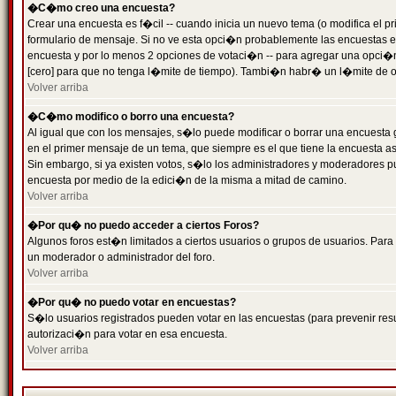
�C�mo creo una encuesta?
Crear una encuesta es f�cil -- cuando inicia un nuevo tema (o modifica el
formulario de mensaje. Si no ve esta opci�n probablemente las encuestas es
encuesta y por lo menos 2 opciones de votaci�n -- para agregar una opci�
[cero] para que no tenga l�mite de tiempo). Tambi�n habr� un l�mite de op
Volver arriba
�C�mo modifico o borro una encuesta?
Al igual que con los mensajes, s�lo puede modificar o borrar una encuesta 
en el primer mensaje de un tema, que siempre es el que tiene la encuesta as
Sin embargo, si ya existen votos, s�lo los administradores y moderadores pu
encuesta por medio de la edici�n de la misma a mitad de camino.
Volver arriba
�Por qu� no puedo acceder a ciertos Foros?
Algunos foros est�n limitados a ciertos usuarios o grupos de usuarios. Para 
un moderador o administrador del foro.
Volver arriba
�Por qu� no puedo votar en encuestas?
S�lo usuarios registrados pueden votar en las encuestas (para prevenir resu
autorizaci�n para votar en esa encuesta.
Volver arriba