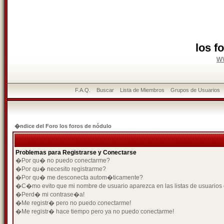
los f
w
F.A.Q.
Buscar
Lista de Miembros
Grupos de Usuarios
�ndice del Foro los foros de nódulo
Problemas para Registrarse y Conectarse
�Por qu� no puedo conectarme?
�Por qu� necesito registrarme?
�Por qu� me desconecta autom�ticamente?
�C�mo evito que mi nombre de usuario aparezca en las listas de usuarios
�Perd� mi contrase�a!
�Me registr� pero no puedo conectarme!
�Me registr� hace tiempo pero ya no puedo conectarme!