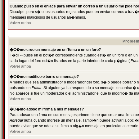
Cuando pulso en el enlace para enviar un correo a un usuario me pide n
Disculpe, pero s�lo los usuarios registrados pueden enviar correos a trav�s 
mensajes maliciosos de usuarios an�nimos.
Volver arriba
Problem
�C�mo creo un mensaje en un Tema o en un foro?
F�cil -- pulse en el bot�n correspondiente cuando est� en un foro o en un
cada lugar del foro est�n listados en la parte inferior de cada p�gina (
Puede
Volver arriba
�C�mo modifico o borro un mensaje?
A menos que sea administrador o moderador del foro, s�lo puede borrar o 
pulsando en
Editar
. Si alguien ya ha respondido a su mensaje, encontrar� 
No aparece si fue un moderador o el administrador el que lo modific� (la ma
Volver arriba
�C�mo adoso mi firma a mis mensajes?
Para adosar una firma en sus mensajes primero tiene que crear una firma pe
Agregar firma
cuando ingrese un mensaje. Tambi�n puede activar la opci�n 
puede evitar que se adose su firma a alg�n mensaje en particular al crearlo
Volver arriba