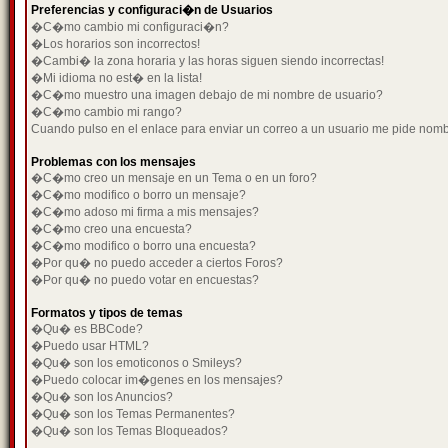
Preferencias y configuraci�n de Usuarios
�C�mo cambio mi configuraci�n?
�Los horarios son incorrectos!
�Cambi� la zona horaria y las horas siguen siendo incorrectas!
�Mi idioma no est� en la lista!
�C�mo muestro una imagen debajo de mi nombre de usuario?
�C�mo cambio mi rango?
Cuando pulso en el enlace para enviar un correo a un usuario me pide nom
Problemas con los mensajes
�C�mo creo un mensaje en un Tema o en un foro?
�C�mo modifico o borro un mensaje?
�C�mo adoso mi firma a mis mensajes?
�C�mo creo una encuesta?
�C�mo modifico o borro una encuesta?
�Por qu� no puedo acceder a ciertos Foros?
�Por qu� no puedo votar en encuestas?
Formatos y tipos de temas
�Qu� es BBCode?
�Puedo usar HTML?
�Qu� son los emoticonos o Smileys?
�Puedo colocar im�genes en los mensajes?
�Qu� son los Anuncios?
�Qu� son los Temas Permanentes?
�Qu� son los Temas Bloqueados?