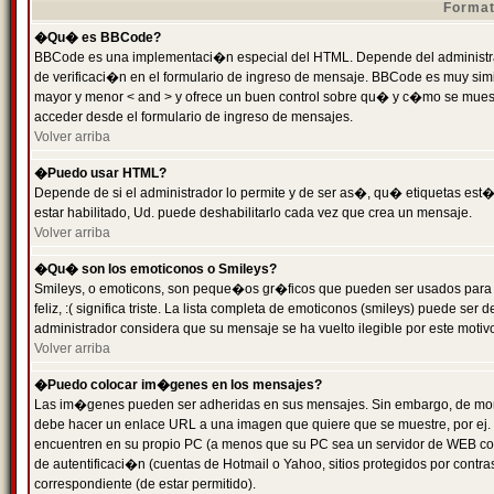
Format
�Qu� es BBCode?
BBCode es una implementaci�n especial del HTML. Depende del administrad
de verificaci�n en el formulario de ingreso de mensaje. BBCode es muy simila
mayor y menor < and > y ofrece un buen control sobre qu� y c�mo se mue
acceder desde el formulario de ingreso de mensajes.
Volver arriba
�Puedo usar HTML?
Depende de si el administrador lo permite y de ser as�, qu� etiquetas est�
estar habilitado, Ud. puede deshabilitarlo cada vez que crea un mensaje.
Volver arriba
�Qu� son los emoticonos o Smileys?
Smileys, o emoticons, son peque�os gr�ficos que pueden ser usados para 
feliz, :( significa triste. La lista completa de emoticonos (smileys) puede s
administrador considera que su mensaje se ha vuelto ilegible por este motivo
Volver arriba
�Puedo colocar im�genes en los mensajes?
Las im�genes pueden ser adheridas en sus mensajes. Sin embargo, de mome
debe hacer un enlace URL a una imagen que quiere que se muestre, por ej.
encuentren en su propio PC (a menos que su PC sea un servidor de WEB c
de autentificaci�n (cuentas de Hotmail o Yahoo, sitios protegidos por contr
correspondiente (de estar permitido).