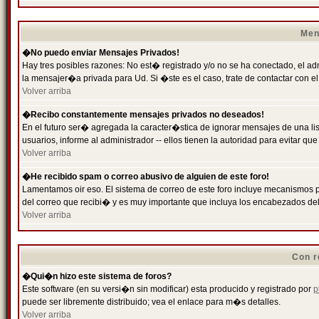
Men
�No puedo enviar Mensajes Privados!
Hay tres posibles razones: No est� registrado y/o no se ha conectado, el ad
la mensajer�a privada para Ud. Si �ste es el caso, trate de contactar con el
Volver arriba
�Recibo constantemente mensajes privados no deseados!
En el futuro ser� agregada la caracter�stica de ignorar mensajes de una l
usuarios, informe al administrador -- ellos tienen la autoridad para evitar 
Volver arriba
�He recibido spam o correo abusivo de alguien de este foro!
Lamentamos oir eso. El sistema de correo de este foro incluye mecanismos p
del correo que recibi� y es muy importante que incluya los encabezados de
Volver arriba
Con r
�Qui�n hizo este sistema de foros?
Este software (en su versi�n sin modificar) esta producido y registrado por
p
puede ser libremente distribuido; vea el enlace para m�s detalles.
Volver arriba