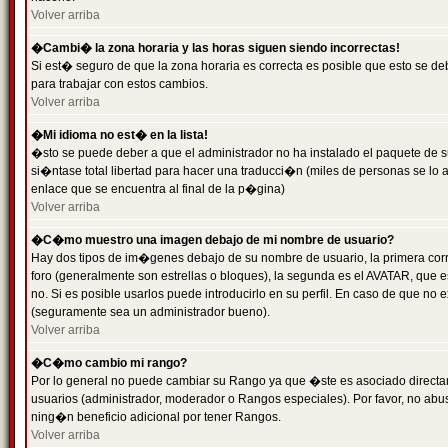
Volver arriba
�Cambi� la zona horaria y las horas siguen siendo incorrectas!
Si est� seguro de que la zona horaria es correcta es posible que esto se d
para trabajar con estos cambios.
Volver arriba
�Mi idioma no est� en la lista!
�sto se puede deber a que el administrador no ha instalado el paquete de s
si�ntase total libertad para hacer una traducci�n (miles de personas se lo
enlace que se encuentra al final de la p�gina)
Volver arriba
�C�mo muestro una imagen debajo de mi nombre de usuario?
Hay dos tipos de im�genes debajo de su nombre de usuario, la primera co
foro (generalmente son estrellas o bloques), la segunda es el AVATAR, que 
no. Si es posible usarlos puede introducirlo en su perfil. En caso de que no
(seguramente sea un administrador bueno).
Volver arriba
�C�mo cambio mi rango?
Por lo general no puede cambiar su Rango ya que �ste es asociado directame
usuarios (administrador, moderador o Rangos especiales). Por favor, no ab
ning�n beneficio adicional por tener Rangos.
Volver arriba