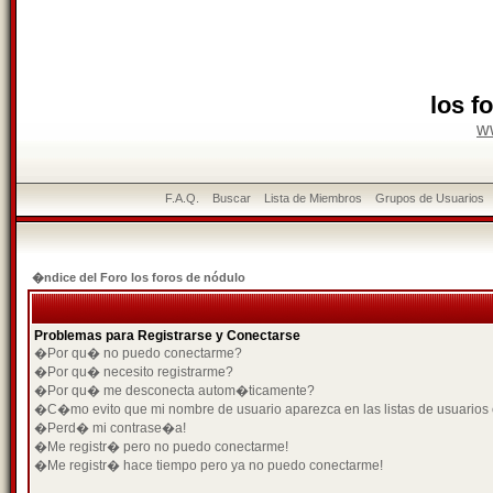
los f
w
F.A.Q.
Buscar
Lista de Miembros
Grupos de Usuarios
�ndice del Foro los foros de nódulo
Problemas para Registrarse y Conectarse
�Por qu� no puedo conectarme?
�Por qu� necesito registrarme?
�Por qu� me desconecta autom�ticamente?
�C�mo evito que mi nombre de usuario aparezca en las listas de usuarios
�Perd� mi contrase�a!
�Me registr� pero no puedo conectarme!
�Me registr� hace tiempo pero ya no puedo conectarme!