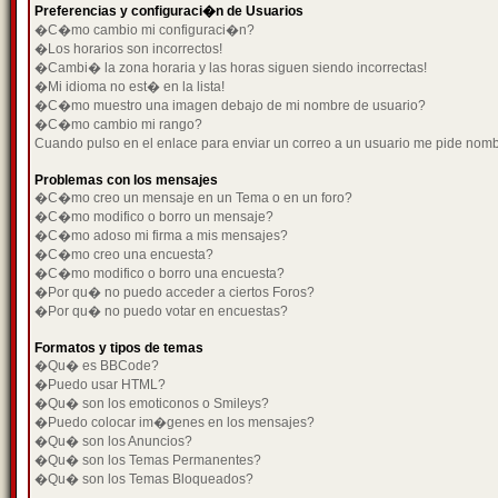
Preferencias y configuraci�n de Usuarios
�C�mo cambio mi configuraci�n?
�Los horarios son incorrectos!
�Cambi� la zona horaria y las horas siguen siendo incorrectas!
�Mi idioma no est� en la lista!
�C�mo muestro una imagen debajo de mi nombre de usuario?
�C�mo cambio mi rango?
Cuando pulso en el enlace para enviar un correo a un usuario me pide nom
Problemas con los mensajes
�C�mo creo un mensaje en un Tema o en un foro?
�C�mo modifico o borro un mensaje?
�C�mo adoso mi firma a mis mensajes?
�C�mo creo una encuesta?
�C�mo modifico o borro una encuesta?
�Por qu� no puedo acceder a ciertos Foros?
�Por qu� no puedo votar en encuestas?
Formatos y tipos de temas
�Qu� es BBCode?
�Puedo usar HTML?
�Qu� son los emoticonos o Smileys?
�Puedo colocar im�genes en los mensajes?
�Qu� son los Anuncios?
�Qu� son los Temas Permanentes?
�Qu� son los Temas Bloqueados?