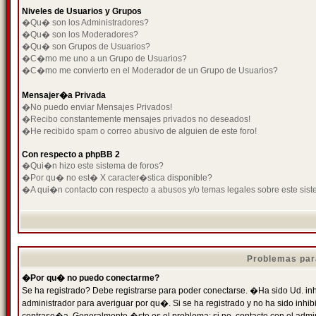
Niveles de Usuarios y Grupos
�Qu� son los Administradores?
�Qu� son los Moderadores?
�Qu� son Grupos de Usuarios?
�C�mo me uno a un Grupo de Usuarios?
�C�mo me convierto en el Moderador de un Grupo de Usuarios?
Mensajer�a Privada
�No puedo enviar Mensajes Privados!
�Recibo constantemente mensajes privados no deseados!
�He recibido spam o correo abusivo de alguien de este foro!
Con respecto a phpBB 2
�Qui�n hizo este sistema de foros?
�Por qu� no est� X caracter�stica disponible?
�A qui�n contacto con respecto a abusos y/o temas legales sobre este sist
Problemas par
�Por qu� no puedo conectarme?
Se ha registrado? Debe registrarse para poder conectarse. �Ha sido Ud. inh
administrador para averiguar por qu�. Si se ha registrado y no ha sido inh