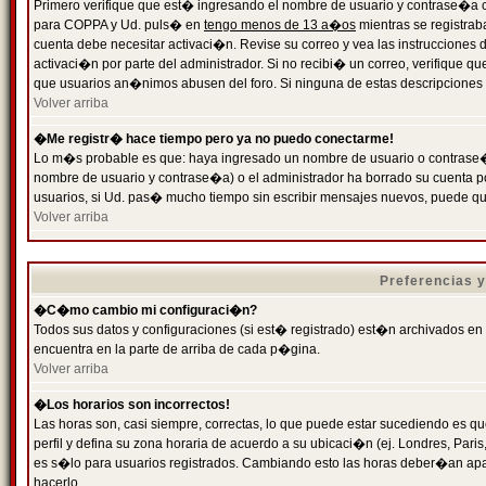
Primero verifique que est� ingresando el nombre de usuario y contrase�a cor
para COPPA y Ud. puls� en
tengo menos de 13 a�os
mientras se registrab
cuenta debe necesitar activaci�n. Revise su correo y vea las instrucciones d
activaci�n por parte del administrador. Si no recibi� un correo, verifique qu
que usuarios an�nimos abusen del foro. Si ninguna de estas descripciones c
Volver arriba
�Me registr� hace tiempo pero ya no puedo conectarme!
Lo m�s probable es que: haya ingresado un nombre de usuario o contrase�a
nombre de usuario y contrase�a) o el administrador ha borrado su cuenta p
usuarios, si Ud. pas� mucho tiempo sin escribir mensajes nuevos, puede qu
Volver arriba
Preferencias 
�C�mo cambio mi configuraci�n?
Todos sus datos y configuraciones (si est� registrado) est�n archivados en
encuentra en la parte de arriba de cada p�gina.
Volver arriba
�Los horarios son incorrectos!
Las horas son, casi siempre, correctas, lo que puede estar sucediendo es que
perfil y defina su zona horaria de acuerdo a su ubicaci�n (ej. Londres, Par
es s�lo para usuarios registrados. Cambiando esto las horas deber�an apar
hacerlo.