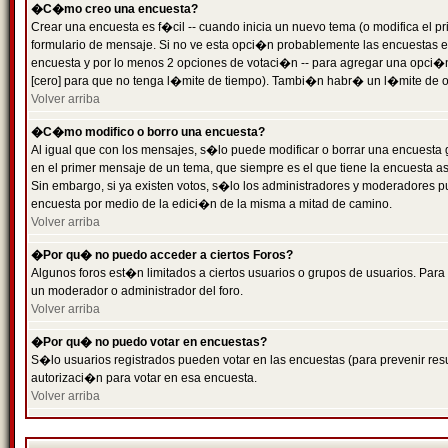
�C�mo creo una encuesta?
Crear una encuesta es f�cil -- cuando inicia un nuevo tema (o modifica el
formulario de mensaje. Si no ve esta opci�n probablemente las encuestas es
encuesta y por lo menos 2 opciones de votaci�n -- para agregar una opci�
[cero] para que no tenga l�mite de tiempo). Tambi�n habr� un l�mite de op
Volver arriba
�C�mo modifico o borro una encuesta?
Al igual que con los mensajes, s�lo puede modificar o borrar una encuesta 
en el primer mensaje de un tema, que siempre es el que tiene la encuesta as
Sin embargo, si ya existen votos, s�lo los administradores y moderadores pu
encuesta por medio de la edici�n de la misma a mitad de camino.
Volver arriba
�Por qu� no puedo acceder a ciertos Foros?
Algunos foros est�n limitados a ciertos usuarios o grupos de usuarios. Para 
un moderador o administrador del foro.
Volver arriba
�Por qu� no puedo votar en encuestas?
S�lo usuarios registrados pueden votar en las encuestas (para prevenir resu
autorizaci�n para votar en esa encuesta.
Volver arriba