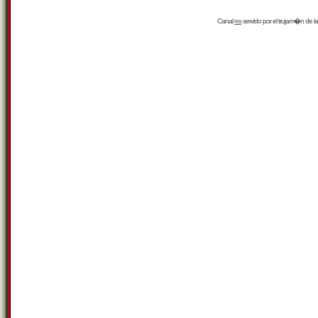
Canal
rss
servido por el
trujam�n
de la