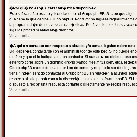
�Por qu� no est� X caracter�stica disponible?
Este software fue escrito y licenciado por el Grupo phpBB. Si cree que algun
que tiene lo que decir el Grupo phpBB. Por favor no ingrese requerimientos
la programaci�n de nuevas caracter�sticas. Por favor, lea los foros y vea c
siga los procedimientos ah� descritos.
Volver arriba
�A qui�n contacto con respecto a abusos y/o temas legales sobre este 
Ud. deber�a contactarse con el administrador de este foro. Si no puede enc
del foro y que el le indique a quien contactar. Si aun as� no obtiene resp
este foro corre sobre un dominio gr�tis (yahoo, free.fr, f2s.com, etc.), el d
Grupo phpBB carece de cualquier tipo de control y no puede ser de ninguna
tiene ning�n sentido contactar al Grupo phpBB en relaci�n a asuntos legal
respecto al sitio phpbb.com o la discreci�n misma del software phpBB. Si U
dispuesto a recibir una respuesta cortante o directamente no recibir respuest
Volver arriba