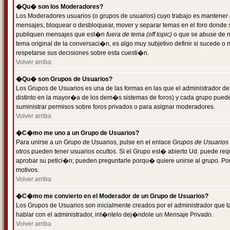
�Qu� son los Moderadores?
Los Moderadores usuarios (o grupos de usuarios) cuyo trabajo es mantener 
mensajes, bloquear o desbloquear, mover y separar temas en el foro donde
publiquen mensajes que est�n
fuera de tema (off topic)
o que se abuse de ma
tema original de la conversaci�n, es algo muy subjetivo definir si sucede 
respetarse sus decisiones sobre esta cuesti�n.
Volver arriba
�Qu� son Grupos de Usuarios?
Los Grupos de Usuarios es una de las formas en las que el administrador de
distinto en la mayor�a de los dem�s sistemas de foros) y cada grupo puede te
suministrar permisos sobre foros privados o para asignar moderadores.
Volver arriba
�C�mo me uno a un Grupo de Usuarios?
Para unirse a un Grupo de Usuarios, pulse en el enlace
Grupos de Usuarios
otros pueden tener usuarios ocultos. Si el Grupo est� abierto Ud. puede re
aprobar su petici�n; pueden preguntarle porqu� quiere unirse al grupo. Por
motivos.
Volver arriba
�C�mo me convierto en el Moderador de un Grupo de Usuarios?
Los Grupos de Usuarios son inicialmente creados por el administrador que
hablar con el administrador, int�ntelo dej�ndole un Mensaje Privado.
Volver arriba