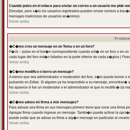
Cuando pulso en el enlace para enviar un correo a un usuario me pide n
Disculpe, pero s�lo los usuarios registrados pueden enviar correos a trav�s 
mensajes maliciosos de usuarios an�nimos.
Volver arriba
Problem
�C�mo creo un mensaje en un Tema o en un foro?
F�cil -- pulse en el bot�n correspondiente cuando est� en un foro o en un
cada lugar del foro est�n listados en la parte inferior de cada p�gina (
Puede
Volver arriba
�C�mo modifico o borro un mensaje?
A menos que sea administrador o moderador del foro, s�lo puede borrar o 
pulsando en
Editar
. Si alguien ya ha respondido a su mensaje, encontrar� 
No aparece si fue un moderador o el administrador el que lo modific� (la ma
Volver arriba
�C�mo adoso mi firma a mis mensajes?
Para adosar una firma en sus mensajes primero tiene que crear una firma pe
Agregar firma
cuando ingrese un mensaje. Tambi�n puede activar la opci�n 
puede evitar que se adose su firma a alg�n mensaje en particular al crearlo
Volver arriba