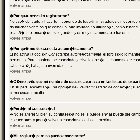
contrase�a. Generalmente �ste es el problema; si no, contacte con el admini
Volver arriba
�Por qu� necesito registrarme?
No est� obligado a hacerlo -- depende de los administradores y moderadores
da muchas ventajas que como usuario invitado no difrutar�a, como tener su
etc... S�lo le tomar� unos segundos y es muy recomendable hacerlo.
Volver arriba
�Por qu� me desconecta autom�ticamente?
Si no activa la opci�n
Conectarme autom�ticamente
, el foro s�lo lo mant
personas. Para mantenerse conectado, active la opci�n al momento de cone
cyber-caf�, trabajo, universidad, etc.
Volver arriba
�C�mo evito que mi nombre de usuario aparezca en las listas de usuar
En su perfil encontrar� una opci�n de
Ocultar mi estado de conexi�n
; si 
como usuario oculto.
Volver arriba
�Perd� mi contrase�a!
�No se altere! Si bien su contrase�a no se le puede enviar puede ser camb
instrucciones y podr� volver a conectarse casi de inmediato.
Volver arriba
�Me registr� pero no puedo conectarme!