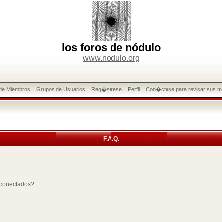
los foros de nódulo
www.nodulo.org
 de Miembros
Grupos de Usuarios
Reg�strese
Perfil
Con�ctese para revisar sus m
F.A.Q.
 conectados?