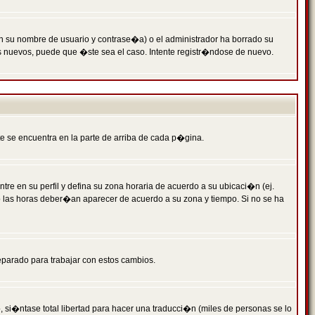
n su nombre de usuario y contrase�a) o el administrador ha borrado su
s nuevos, puede que �ste sea el caso. Intente registr�ndose de nuevo.
e se encuentra en la parte de arriba de cada p�gina.
tre en su perfil y defina su zona horaria de acuerdo a su ubicaci�n (ej.
o las horas deber�an aparecer de acuerdo a su zona y tiempo. Si no se ha
eparado para trabajar con estos cambios.
 si�ntase total libertad para hacer una traducci�n (miles de personas se lo