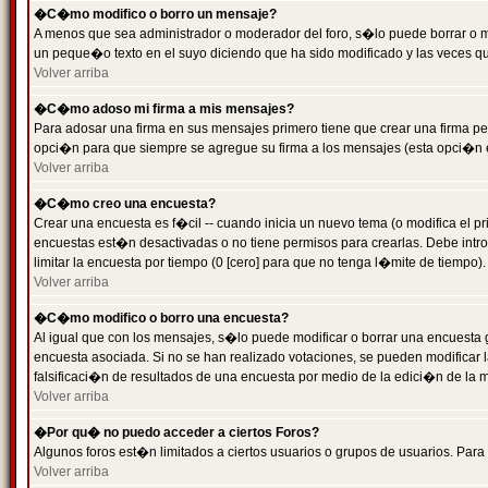
�C�mo modifico o borro un mensaje?
A menos que sea administrador o moderador del foro, s�lo puede borrar o 
un peque�o texto en el suyo diciendo que ha sido modificado y las veces que
Volver arriba
�C�mo adoso mi firma a mis mensajes?
Para adosar una firma en sus mensajes primero tiene que crear una firma pe
opci�n para que siempre se agregue su firma a los mensajes (esta opci�n es
Volver arriba
�C�mo creo una encuesta?
Crear una encuesta es f�cil -- cuando inicia un nuevo tema (o modifica el
encuestas est�n desactivadas o no tiene permisos para crearlas. Debe intro
limitar la encuesta por tiempo (0 [cero] para que no tenga l�mite de tiempo
Volver arriba
�C�mo modifico o borro una encuesta?
Al igual que con los mensajes, s�lo puede modificar o borrar una encuesta 
encuesta asociada. Si no se han realizado votaciones, se pueden modificar l
falsificaci�n de resultados de una encuesta por medio de la edici�n de la 
Volver arriba
�Por qu� no puedo acceder a ciertos Foros?
Algunos foros est�n limitados a ciertos usuarios o grupos de usuarios. Para 
Volver arriba