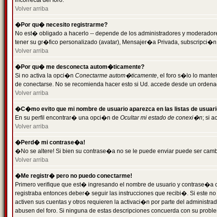
incorrecta del foro.
Volver arriba
�Por qu� necesito registrarme?
No est� obligado a hacerlo -- depende de los administradores y moderadores
tener su gr�fico personalizado (avatar), Mensajer�a Privada, subscripci�n
Volver arriba
�Por qu� me desconecta autom�ticamente?
Si no activa la opci�n
Conectarme autom�ticamente
, el foro s�lo lo man
de conectarse. No se recomienda hacer esto si Ud. accede desde un ordenador
Volver arriba
�C�mo evito que mi nombre de usuario aparezca en las listas de usuar
En su perfil encontrar� una opci�n de
Ocultar mi estado de conexi�n
; si 
Volver arriba
�Perd� mi contrase�a!
�No se altere! Si bien su contrase�a no se le puede enviar puede ser camb
Volver arriba
�Me registr� pero no puedo conectarme!
Primero verifique que est� ingresando el nombre de usuario y contrase�a co
registraba entonces deber� seguir las instrucciones que recibi�. Si este no
activen sus cuentas y otros requieren la activaci�n por parte del administra
abusen del foro. Si ninguna de estas descripciones concuerda con su problem