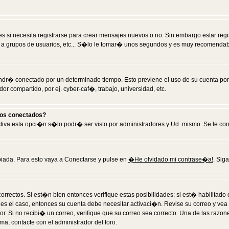
 si necesita registrarse para crear mensajes nuevos o no. Sin embargo estar reg
 a grupos de usuarios, etc... S�lo le tomar� unos segundos y es muy recomendab
tendr� conectado por un determinado tiempo. Esto previene el uso de su cuenta po
 compartido, por ej. cyber-caf�, trabajo, universidad, etc.
ios conectados?
activa esta opci�n s�lo podr� ser visto por administradores y Ud. mismo. Se le co
iada. Para esto vaya a Conectarse y pulse en
�He olvidado mi contrase�a!
. Sig
rrectos. Si est�n bien entonces verifique estas posibilidades: si est� habilitad
 es el caso, entonces su cuenta debe necesitar activaci�n. Revise su correo y vea
dor. Si no recibi� un correo, verifique que su correo sea correcto. Una de las raz
a, contacte con el administrador del foro.