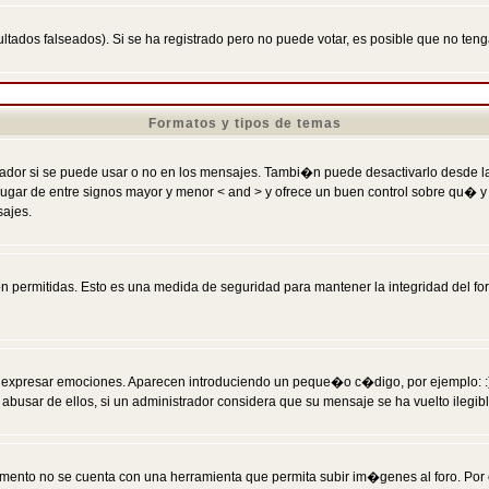
ltados falseados). Si se ha registrado pero no puede votar, es posible que no ten
Formatos y tipos de temas
r si se puede usar o no en los mensajes. Tambi�n puede desactivarlo desde la c
 ] en lugar de entre signos mayor y menor < and > y ofrece un buen control sobre
sajes.
 permitidas. Esto es una medida de seguridad para mantener la integridad del foro
esar emociones. Aparecen introduciendo un peque�o c�digo, por ejemplo: :) signifi
sar de ellos, si un administrador considera que su mensaje se ha vuelto ilegible 
nto no se cuenta con una herramienta que permita subir im�genes al foro. Por