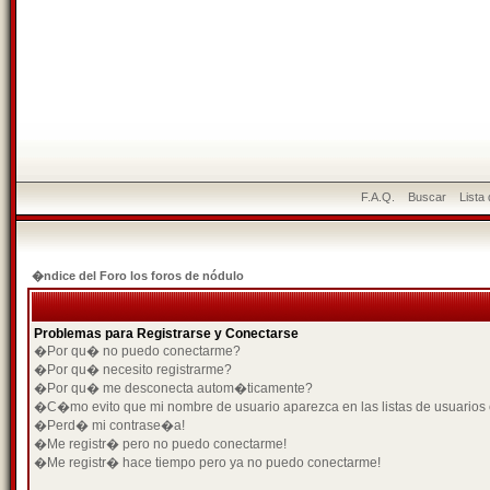
F.A.Q.
Buscar
Lista
�ndice del Foro los foros de nódulo
Problemas para Registrarse y Conectarse
�Por qu� no puedo conectarme?
�Por qu� necesito registrarme?
�Por qu� me desconecta autom�ticamente?
�C�mo evito que mi nombre de usuario aparezca en las listas de usuarios
�Perd� mi contrase�a!
�Me registr� pero no puedo conectarme!
�Me registr� hace tiempo pero ya no puedo conectarme!