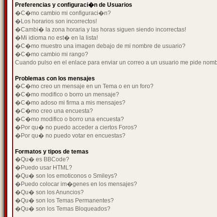
Preferencias y configuraci�n de Usuarios
�C�mo cambio mi configuraci�n?
�Los horarios son incorrectos!
�Cambi� la zona horaria y las horas siguen siendo incorrectas!
�Mi idioma no est� en la lista!
�C�mo muestro una imagen debajo de mi nombre de usuario?
�C�mo cambio mi rango?
Cuando pulso en el enlace para enviar un correo a un usuario me pide nom
Problemas con los mensajes
�C�mo creo un mensaje en un Tema o en un foro?
�C�mo modifico o borro un mensaje?
�C�mo adoso mi firma a mis mensajes?
�C�mo creo una encuesta?
�C�mo modifico o borro una encuesta?
�Por qu� no puedo acceder a ciertos Foros?
�Por qu� no puedo votar en encuestas?
Formatos y tipos de temas
�Qu� es BBCode?
�Puedo usar HTML?
�Qu� son los emoticonos o Smileys?
�Puedo colocar im�genes en los mensajes?
�Qu� son los Anuncios?
�Qu� son los Temas Permanentes?
�Qu� son los Temas Bloqueados?