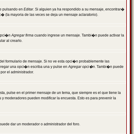
je pulsando en
Editar
. Si alguien ya ha respondido a su mensaje, encontrar�
c� (la mayoria de las veces se deja un mensaje aclaratorio).
 opci�n
Agregar firma
cuando ingrese un mensaje. Tambi�n puede activar la
ar al crearlo.
r del formulario de mensaje. Si no ve esta opci�n probablemente las
agregar una opci�n escriba una y pulse en
Agregar opci�n
. Tambi�n puede
por el administrador.
ta, pulse en el primer mensaje de un tema, que siempre es el que tiene la
es y moderadores pueden modificar la encuesta. Esto es para prevenir la
e puede dar un moderador o administrador del foro.