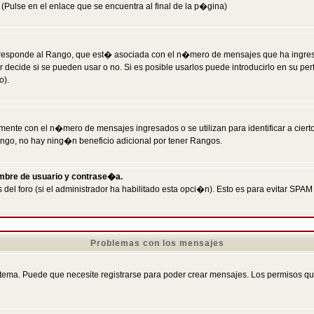
Pulse en el enlace que se encuentra al final de la p�gina)
responde al Rango, que est� asociada con el n�mero de mensajes que ha ingresado
ecide si se pueden usar o no. Si es posible usarlos puede introducirlo en su perf
o).
nte con el n�mero de mensajes ingresados o se utilizan para identificar a cierto
ngo, no hay ning�n beneficio adicional por tener Rangos.
ombre de usuario y contrase�a.
 del foro (si el administrador ha habilitado esta opci�n). Esto es para evitar S
Problemas con los mensajes
ema. Puede que necesite registrarse para poder crear mensajes. Los permisos que t