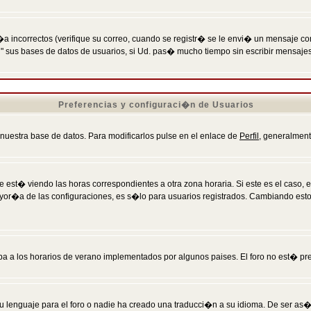
incorrectos (verifique su correo, cuando se registr� se le envi� un mensaje co
n" sus bases de datos de usuarios, si Ud. pas� mucho tiempo sin escribir mensaje
Preferencias y configuraci�n de Usuarios
 nuestra base de datos. Para modificarlos pulse en el enlace de
Perfil
, generalment
 est� viendo las horas correspondientes a otra zona horaria. Si este es el caso, en
mayor�a de las configuraciones, es s�lo para usuarios registrados. Cambiando est
eba a los horarios de verano implementados por algunos paises. El foro no est� pr
u lenguaje para el foro o nadie ha creado una traducci�n a su idioma. De ser as�,