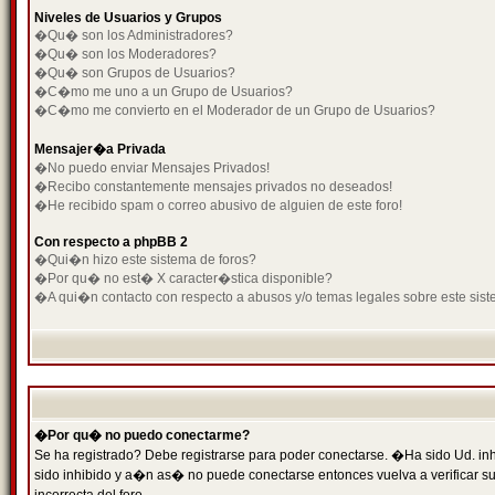
Niveles de Usuarios y Grupos
�Qu� son los Administradores?
�Qu� son los Moderadores?
�Qu� son Grupos de Usuarios?
�C�mo me uno a un Grupo de Usuarios?
�C�mo me convierto en el Moderador de un Grupo de Usuarios?
Mensajer�a Privada
�No puedo enviar Mensajes Privados!
�Recibo constantemente mensajes privados no deseados!
�He recibido spam o correo abusivo de alguien de este foro!
Con respecto a phpBB 2
�Qui�n hizo este sistema de foros?
�Por qu� no est� X caracter�stica disponible?
�A qui�n contacto con respecto a abusos y/o temas legales sobre este sist
�Por qu� no puedo conectarme?
Se ha registrado? Debe registrarse para poder conectarse. �Ha sido Ud. inh
sido inhibido y a�n as� no puede conectarse entonces vuelva a verificar su