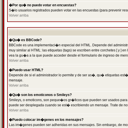
�Por qu� no puedo votar en encuestas?
S�lo usuarios registrados pueden votar en las encuestas (para prevenir resu
Volver arriba
�Qu� es BBCode?
BBCode es una implementaci�n especial del HTML. Depende del administrado
muy similar al HTML: las etiquetas (tags) se escriben entre corchetes [ y
vea la gu�a a la que puede acceder desde el formulario de ingreso de men
Volver arriba
�Puedo usar HTML?
Depende de si el administrador lo permite y de ser as�, qu� etiquetas est�n
mensaje.
Volver arriba
�Qu� son los emoticonos o Smileys?
Smileys, o emoticons, son peque�os gr�ficos que pueden ser usados para expr
puede ser desplegada cuando se est� escribiendo un mensaje. Trate de no abu
Volver arriba
�Puedo colocar im�genes en los mensajes?
Las im�genes pueden ser adheridas en sus mensajes. Sin embargo, de mome