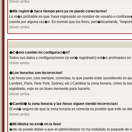
Volver arriba
�Me registr� hace tiempo pero ya no puedo conectarme!
Lo m�s probable es que: haya ingresado un nombre de usuario o contrase�a 
cuenta por alguna raz�n. Es normal que los foros, peri�dicamente, "limpie
Volver arriba
�C�mo cambio mi configuraci�n?
Todos sus datos y configuraciones (si est� registrado) est�n archivados en
Volver arriba
�Los horarios son incorrectos!
Las horas son, casi siempre, correctas, lo que puede estar sucediendo es que
Londres, Paris, New York, Sydney, etc.) Cambiar la zona horaria, como la 
registrado, este es un buen momento para hacerlo.
Volver arriba
�Cambi� la zona horaria y las horas siguen siendo incorrectas!
Si est� seguro de que la zona horaria es correcta es posible que esto se d
Volver arriba
�Mi idioma no est� en la lista!
�sto se puede deber a que el administrador no ha instalado el paquete de s