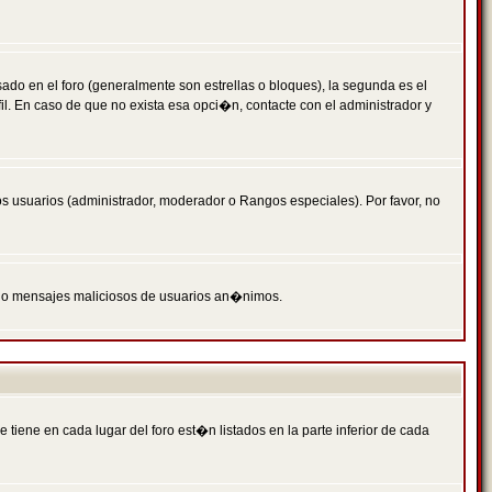
 en el foro (generalmente son estrellas o bloques), la segunda es el
il. En caso de que no exista esa opci�n, contacte con el administrador y
s usuarios (administrador, moderador o Rangos especiales). Por favor, no
PAM o mensajes maliciosos de usuarios an�nimos.
iene en cada lugar del foro est�n listados en la parte inferior de cada