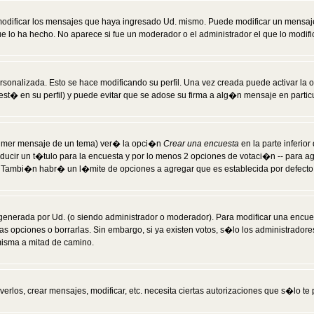
modificar los mensajes que haya ingresado Ud. mismo. Puede modificar un mensa
 lo ha hecho. No aparece si fue un moderador o el administrador el que lo modifi
rsonalizada. Esto se hace modificando su perfil. Una vez creada puede activar la
t� en su perfil) y puede evitar que se adose su firma a alg�n mensaje en particul
 primer mensaje de un tema) ver� la opci�n
Crear una encuesta
en la parte inferio
ducir un t�tulo para la encuesta y por lo menos 2 opciones de votaci�n -- para 
). Tambi�n habr� un l�mite de opciones a agregar que es establecida por defecto 
generada por Ud. (o siendo administrador o moderador). Para modificar una encues
as opciones o borrarlas. Sin embargo, si ya existen votos, s�lo los administrador
misma a mitad de camino.
verlos, crear mensajes, modificar, etc. necesita ciertas autorizaciones que s�lo t