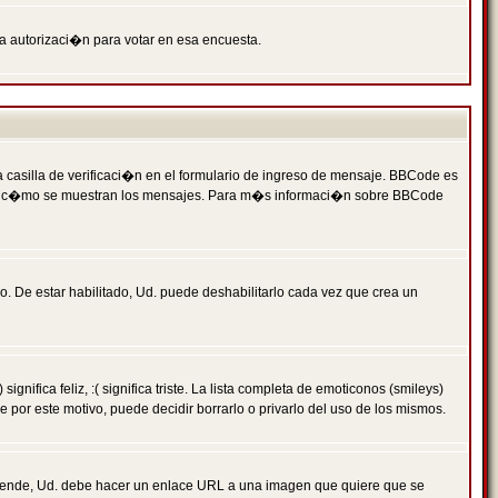
ga autorizaci�n para votar en esa encuesta.
asilla de verificaci�n en el formulario de ingreso de mensaje. BBCode es
 qu� y c�mo se muestran los mensajes. Para m�s informaci�n sobre BBCode
. De estar habilitado, Ud. puede deshabilitarlo cada vez que crea un
ca feliz, :( significa triste. La lista completa de emoticonos (smileys)
por este motivo, puede decidir borrarlo o privarlo del uso de los mismos.
 ende, Ud. debe hacer un enlace URL a una imagen que quiere que se