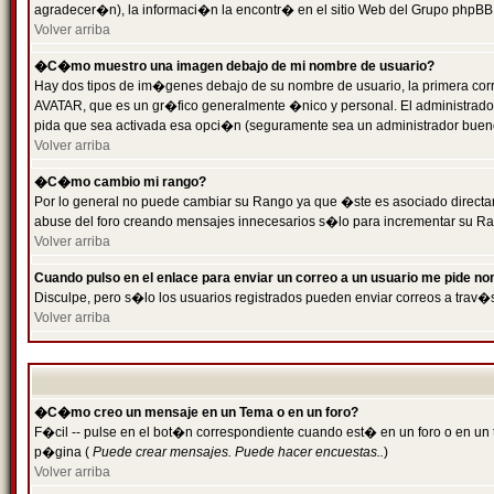
agradecer�n), la informaci�n la encontr� en el sitio Web del Grupo phpBB (
Volver arriba
�C�mo muestro una imagen debajo de mi nombre de usuario?
Hay dos tipos de im�genes debajo de su nombre de usuario, la primera cor
AVATAR, que es un gr�fico generalmente �nico y personal. El administrador d
pida que sea activada esa opci�n (seguramente sea un administrador buen
Volver arriba
�C�mo cambio mi rango?
Por lo general no puede cambiar su Rango ya que �ste es asociado directame
abuse del foro creando mensajes innecesarios s�lo para incrementar su Ra
Volver arriba
Cuando pulso en el enlace para enviar un correo a un usuario me pide n
Disculpe, pero s�lo los usuarios registrados pueden enviar correos a trav�s
Volver arriba
�C�mo creo un mensaje en un Tema o en un foro?
F�cil -- pulse en el bot�n correspondiente cuando est� en un foro o en un t
p�gina (
Puede crear mensajes. Puede hacer encuestas..
)
Volver arriba