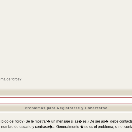
ema de foros?
Problemas para Registrarse y Conectarse
ibido del foro? (Se le mostrar� un mensaje si as� es.) De ser as�, debe contactar
 nombre de usuario y contrase�a. Generalmente �ste es el problema; si no, conta