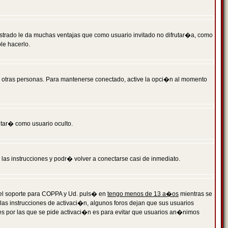
istrado le da muchas ventajas que como usuario invitado no difrutar�a, como
le hacerlo.
r otras personas. Para mantenerse conectado, active la opci�n al momento
ntar� como usuario oculto.
a las instrucciones y podr� volver a conectarse casi de inmediato.
o el soporte para COPPA y Ud. puls� en
tengo menos de 13 a�os
mientras se
 las instrucciones de activaci�n, algunos foros dejan que sus usuarios
ones por las que se pide activaci�n es para evitar que usuarios an�nimos