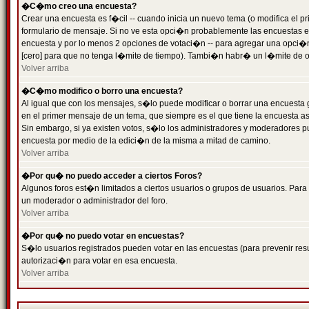
�C�mo creo una encuesta?
Crear una encuesta es f�cil -- cuando inicia un nuevo tema (o modifica el
formulario de mensaje. Si no ve esta opci�n probablemente las encuestas es
encuesta y por lo menos 2 opciones de votaci�n -- para agregar una opci�
[cero] para que no tenga l�mite de tiempo). Tambi�n habr� un l�mite de op
Volver arriba
�C�mo modifico o borro una encuesta?
Al igual que con los mensajes, s�lo puede modificar o borrar una encuesta 
en el primer mensaje de un tema, que siempre es el que tiene la encuesta as
Sin embargo, si ya existen votos, s�lo los administradores y moderadores pu
encuesta por medio de la edici�n de la misma a mitad de camino.
Volver arriba
�Por qu� no puedo acceder a ciertos Foros?
Algunos foros est�n limitados a ciertos usuarios o grupos de usuarios. Para 
un moderador o administrador del foro.
Volver arriba
�Por qu� no puedo votar en encuestas?
S�lo usuarios registrados pueden votar en las encuestas (para prevenir resu
autorizaci�n para votar en esa encuesta.
Volver arriba