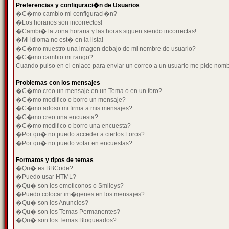
Preferencias y configuraci�n de Usuarios
�C�mo cambio mi configuraci�n?
�Los horarios son incorrectos!
�Cambi� la zona horaria y las horas siguen siendo incorrectas!
�Mi idioma no est� en la lista!
�C�mo muestro una imagen debajo de mi nombre de usuario?
�C�mo cambio mi rango?
Cuando pulso en el enlace para enviar un correo a un usuario me pide nom
Problemas con los mensajes
�C�mo creo un mensaje en un Tema o en un foro?
�C�mo modifico o borro un mensaje?
�C�mo adoso mi firma a mis mensajes?
�C�mo creo una encuesta?
�C�mo modifico o borro una encuesta?
�Por qu� no puedo acceder a ciertos Foros?
�Por qu� no puedo votar en encuestas?
Formatos y tipos de temas
�Qu� es BBCode?
�Puedo usar HTML?
�Qu� son los emoticonos o Smileys?
�Puedo colocar im�genes en los mensajes?
�Qu� son los Anuncios?
�Qu� son los Temas Permanentes?
�Qu� son los Temas Bloqueados?