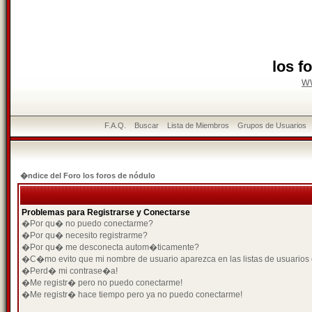
los f
w
F.A.Q.
Buscar
Lista de Miembros
Grupos de Usuarios
�ndice del Foro los foros de nódulo
Problemas para Registrarse y Conectarse
�Por qu� no puedo conectarme?
�Por qu� necesito registrarme?
�Por qu� me desconecta autom�ticamente?
�C�mo evito que mi nombre de usuario aparezca en las listas de usuarios
�Perd� mi contrase�a!
�Me registr� pero no puedo conectarme!
�Me registr� hace tiempo pero ya no puedo conectarme!