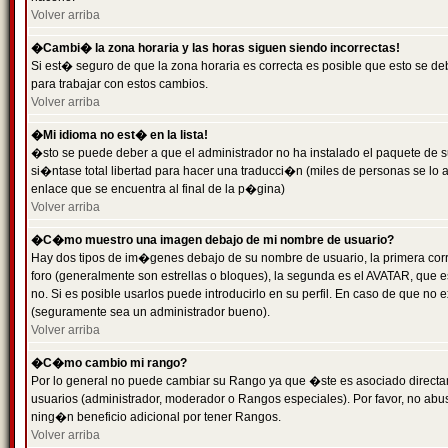
Volver arriba
�Cambi� la zona horaria y las horas siguen siendo incorrectas!
Si est� seguro de que la zona horaria es correcta es posible que esto se d
para trabajar con estos cambios.
Volver arriba
�Mi idioma no est� en la lista!
�sto se puede deber a que el administrador no ha instalado el paquete de s
si�ntase total libertad para hacer una traducci�n (miles de personas se lo
enlace que se encuentra al final de la p�gina)
Volver arriba
�C�mo muestro una imagen debajo de mi nombre de usuario?
Hay dos tipos de im�genes debajo de su nombre de usuario, la primera co
foro (generalmente son estrellas o bloques), la segunda es el AVATAR, que 
no. Si es posible usarlos puede introducirlo en su perfil. En caso de que no
(seguramente sea un administrador bueno).
Volver arriba
�C�mo cambio mi rango?
Por lo general no puede cambiar su Rango ya que �ste es asociado directame
usuarios (administrador, moderador o Rangos especiales). Por favor, no ab
ning�n beneficio adicional por tener Rangos.
Volver arriba