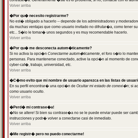
contrase�a. Generalmente �ste es el problema; si no, contacte con el admini
Volver arriba
�Por qu� necesito registrarme?
No est� obligado a hacerlo -- depende de los administradores y moderadores
da muchas ventajas que como usuario invitado no difrutar�a, como tener su
etc... S�lo le tomar� unos segundos y es muy recomendable hacerlo.
Volver arriba
�Por qu� me desconecta autom�ticamente?
Si no activa la opci�n
Conectarme autom�ticamente
, el foro s�lo lo mant
personas. Para mantenerse conectado, active la opci�n al momento de cone
cyber-caf�, trabajo, universidad, etc.
Volver arriba
�C�mo evito que mi nombre de usuario aparezca en las listas de usuar
En su perfil encontrar� una opci�n de
Ocultar mi estado de conexi�n
; si 
como usuario oculto.
Volver arriba
�Perd� mi contrase�a!
�No se altere! Si bien su contrase�a no se le puede enviar puede ser camb
instrucciones y podr� volver a conectarse casi de inmediato.
Volver arriba
�Me registr� pero no puedo conectarme!