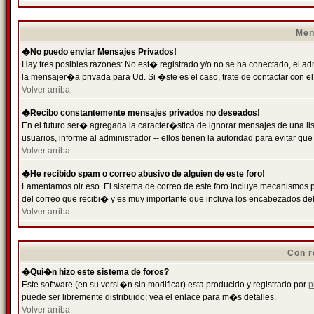
Men
�No puedo enviar Mensajes Privados!
Hay tres posibles razones: No est� registrado y/o no se ha conectado, el ad
la mensajer�a privada para Ud. Si �ste es el caso, trate de contactar con el
Volver arriba
�Recibo constantemente mensajes privados no deseados!
En el futuro ser� agregada la caracter�stica de ignorar mensajes de una l
usuarios, informe al administrador -- ellos tienen la autoridad para evitar 
Volver arriba
�He recibido spam o correo abusivo de alguien de este foro!
Lamentamos oir eso. El sistema de correo de este foro incluye mecanismos p
del correo que recibi� y es muy importante que incluya los encabezados de
Volver arriba
Con r
�Qui�n hizo este sistema de foros?
Este software (en su versi�n sin modificar) esta producido y registrado por
p
puede ser libremente distribuido; vea el enlace para m�s detalles.
Volver arriba