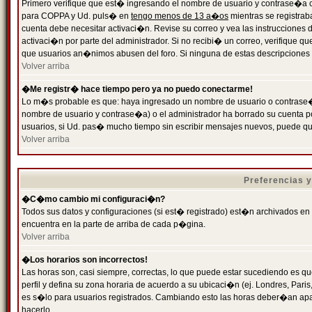
Primero verifique que est� ingresando el nombre de usuario y contrase�a cor
para COPPA y Ud. puls� en
tengo menos de 13 a�os
mientras se registrab
cuenta debe necesitar activaci�n. Revise su correo y vea las instrucciones d
activaci�n por parte del administrador. Si no recibi� un correo, verifique qu
que usuarios an�nimos abusen del foro. Si ninguna de estas descripciones c
Volver arriba
�Me registr� hace tiempo pero ya no puedo conectarme!
Lo m�s probable es que: haya ingresado un nombre de usuario o contrase�a
nombre de usuario y contrase�a) o el administrador ha borrado su cuenta p
usuarios, si Ud. pas� mucho tiempo sin escribir mensajes nuevos, puede qu
Volver arriba
Preferencias 
�C�mo cambio mi configuraci�n?
Todos sus datos y configuraciones (si est� registrado) est�n archivados en
encuentra en la parte de arriba de cada p�gina.
Volver arriba
�Los horarios son incorrectos!
Las horas son, casi siempre, correctas, lo que puede estar sucediendo es que
perfil y defina su zona horaria de acuerdo a su ubicaci�n (ej. Londres, Par
es s�lo para usuarios registrados. Cambiando esto las horas deber�an apar
hacerlo.