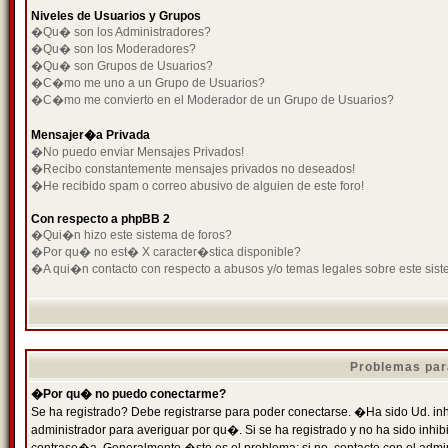
Niveles de Usuarios y Grupos
�Qu� son los Administradores?
�Qu� son los Moderadores?
�Qu� son Grupos de Usuarios?
�C�mo me uno a un Grupo de Usuarios?
�C�mo me convierto en el Moderador de un Grupo de Usuarios?
Mensajer�a Privada
�No puedo enviar Mensajes Privados!
�Recibo constantemente mensajes privados no deseados!
�He recibido spam o correo abusivo de alguien de este foro!
Con respecto a phpBB 2
�Qui�n hizo este sistema de foros?
�Por qu� no est� X caracter�stica disponible?
�A qui�n contacto con respecto a abusos y/o temas legales sobre este sist
Problemas par
�Por qu� no puedo conectarme?
Se ha registrado? Debe registrarse para poder conectarse. �Ha sido Ud. inh
administrador para averiguar por qu�. Si se ha registrado y no ha sido inh