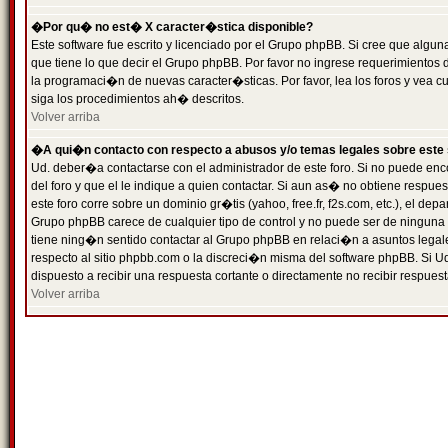
�Por qu� no est� X caracter�stica disponible?
Este software fue escrito y licenciado por el Grupo phpBB. Si cree que algun
que tiene lo que decir el Grupo phpBB. Por favor no ingrese requerimientos
la programaci�n de nuevas caracter�sticas. Por favor, lea los foros y vea c
siga los procedimientos ah� descritos.
Volver arriba
�A qui�n contacto con respecto a abusos y/o temas legales sobre este 
Ud. deber�a contactarse con el administrador de este foro. Si no puede enc
del foro y que el le indique a quien contactar. Si aun as� no obtiene resp
este foro corre sobre un dominio gr�tis (yahoo, free.fr, f2s.com, etc.), el d
Grupo phpBB carece de cualquier tipo de control y no puede ser de ninguna
tiene ning�n sentido contactar al Grupo phpBB en relaci�n a asuntos legal
respecto al sitio phpbb.com o la discreci�n misma del software phpBB. Si U
dispuesto a recibir una respuesta cortante o directamente no recibir respuest
Volver arriba