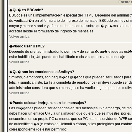
Format
�Qu� es BBCode?
BBCode es una implementaci�n especial del HTML. Depende del administrad
de verificaci�n en el formulario de ingreso de mensaje. BBCode es muy simila
mayor y menor < and > y ofrece un buen control sobre qu� y c�mo se mue
acceder desde el formulario de ingreso de mensajes.
Volver arriba
�Puedo usar HTML?
Depende de si el administrador lo permite y de ser as�, qu� etiquetas est�
estar habilitado, Ud. puede deshabilitarlo cada vez que crea un mensaje.
Volver arriba
�Qu� son los emoticonos o Smileys?
Smileys, o emoticons, son peque�os gr�ficos que pueden ser usados para 
feliz, :( significa triste. La lista completa de emoticonos (smileys) puede s
administrador considera que su mensaje se ha vuelto ilegible por este motivo
Volver arriba
�Puedo colocar im�genes en los mensajes?
Las im�genes pueden ser adheridas en sus mensajes. Sin embargo, de mome
debe hacer un enlace URL a una imagen que quiere que se muestre, por ej.
encuentren en su propio PC (a menos que su PC sea un servidor de WEB c
de autentificaci�n (cuentas de Hotmail o Yahoo, sitios protegidos por contr
correspondiente (de estar permitido).