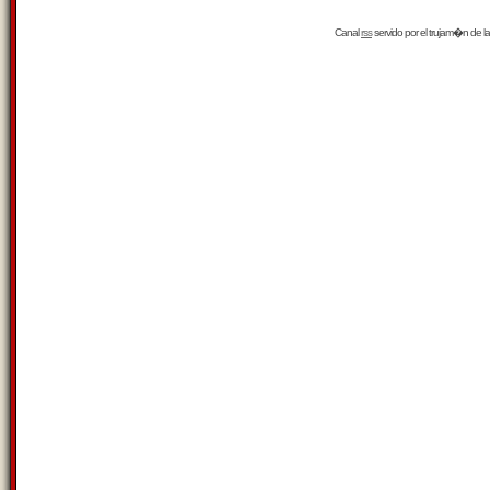
Canal
rss
servido por el
trujam�n
de la