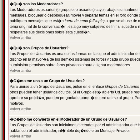
�Qu� son los Moderadores?
Los Moderadores usuarios (o grupos de usuarios) cuyo trabajo es mantener 
mensajes, bloquear o desbloquear, mover y separar temas en el foro donde
publiquen mensajes que est�n
fuera de tema (off topic)
o que se abuse de ma
tema original de la conversaci�n, es algo muy subjetivo definir si sucede 
respetarse sus decisiones sobre esta cuesti�n.
Volver arriba
�Qu� son Grupos de Usuarios?
Los Grupos de Usuarios es una de las formas en las que el administrador de
distinto en la mayor�a de los dem�s sistemas de foros) y cada grupo puede te
suministrar permisos sobre foros privados o para asignar moderadores.
Volver arriba
�C�mo me uno a un Grupo de Usuarios?
Para unirse a un Grupo de Usuarios, pulse en el enlace
Grupos de Usuarios
otros pueden tener usuarios ocultos. Si el Grupo est� abierto Ud. puede re
aprobar su petici�n; pueden preguntarle porqu� quiere unirse al grupo. Por
motivos.
Volver arriba
�C�mo me convierto en el Moderador de un Grupo de Usuarios?
Los Grupos de Usuarios son inicialmente creados por el administrador que
hablar con el administrador, int�ntelo dej�ndole un Mensaje Privado.
Volver arriba