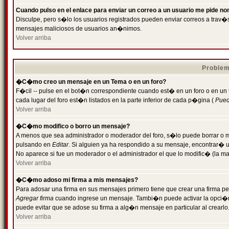
Cuando pulso en el enlace para enviar un correo a un usuario me pide n
Disculpe, pero s�lo los usuarios registrados pueden enviar correos a trav�s 
mensajes maliciosos de usuarios an�nimos.
Volver arriba
Problem
�C�mo creo un mensaje en un Tema o en un foro?
F�cil -- pulse en el bot�n correspondiente cuando est� en un foro o en un
cada lugar del foro est�n listados en la parte inferior de cada p�gina (
Puede
Volver arriba
�C�mo modifico o borro un mensaje?
A menos que sea administrador o moderador del foro, s�lo puede borrar o 
pulsando en
Editar
. Si alguien ya ha respondido a su mensaje, encontrar� 
No aparece si fue un moderador o el administrador el que lo modific� (la ma
Volver arriba
�C�mo adoso mi firma a mis mensajes?
Para adosar una firma en sus mensajes primero tiene que crear una firma pe
Agregar firma
cuando ingrese un mensaje. Tambi�n puede activar la opci�n 
puede evitar que se adose su firma a alg�n mensaje en particular al crearlo
Volver arriba