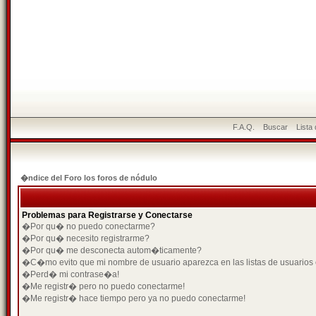
F.A.Q.
Buscar
Lista
�ndice del Foro los foros de nódulo
Problemas para Registrarse y Conectarse
�Por qu� no puedo conectarme?
�Por qu� necesito registrarme?
�Por qu� me desconecta autom�ticamente?
�C�mo evito que mi nombre de usuario aparezca en las listas de usuarios
�Perd� mi contrase�a!
�Me registr� pero no puedo conectarme!
�Me registr� hace tiempo pero ya no puedo conectarme!