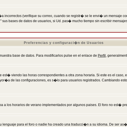
incorrectos (verifique su correo, cuando se registr� se le envi� un mensaje co
n" sus bases de datos de usuarios, si Ud. pas� mucho tiempo sin escribir mensaje
Preferencias y configuraci�n de Usuarios
 nuestra base de datos. Para modificarlos pulse en el enlace de
Perfil
, generalment
 est� viendo las horas correspondientes a otra zona horaria. Si este es el caso, en
mayor�a de las configuraciones, es s�lo para usuarios registrados. Cambiando est
eba a los horarios de verano implementados por algunos paises. El foro no est� pr
u lenguaje para el foro o nadie ha creado una traducci�n a su idioma. De ser as�,