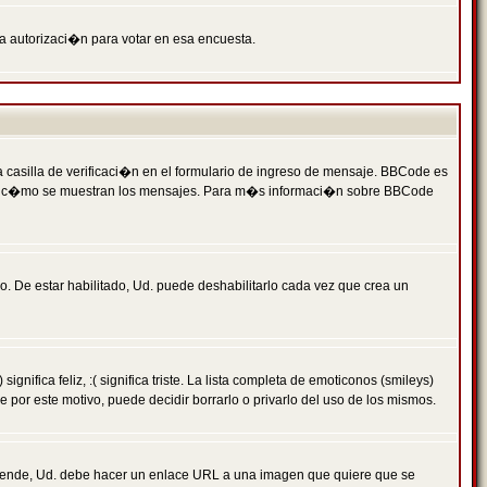
ga autorizaci�n para votar en esa encuesta.
asilla de verificaci�n en el formulario de ingreso de mensaje. BBCode es
 qu� y c�mo se muestran los mensajes. Para m�s informaci�n sobre BBCode
. De estar habilitado, Ud. puede deshabilitarlo cada vez que crea un
ca feliz, :( significa triste. La lista completa de emoticonos (smileys)
por este motivo, puede decidir borrarlo o privarlo del uso de los mismos.
 ende, Ud. debe hacer un enlace URL a una imagen que quiere que se