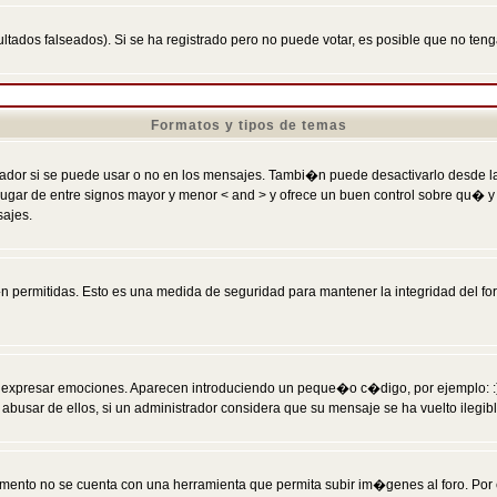
ltados falseados). Si se ha registrado pero no puede votar, es posible que no ten
Formatos y tipos de temas
r si se puede usar o no en los mensajes. Tambi�n puede desactivarlo desde la c
 ] en lugar de entre signos mayor y menor < and > y ofrece un buen control sobre
sajes.
 permitidas. Esto es una medida de seguridad para mantener la integridad del foro
esar emociones. Aparecen introduciendo un peque�o c�digo, por ejemplo: :) signifi
sar de ellos, si un administrador considera que su mensaje se ha vuelto ilegible 
nto no se cuenta con una herramienta que permita subir im�genes al foro. Por