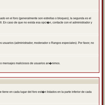
 en el foro (generalmente son estrellas o bloques), la segunda es el
il. En caso de que no exista esa opci�n, contacte con el administrador y
s usuarios (administrador, moderador o Rangos especiales). Por favor, no
PAM o mensajes maliciosos de usuarios an�nimos.
iene en cada lugar del foro est�n listados en la parte inferior de cada