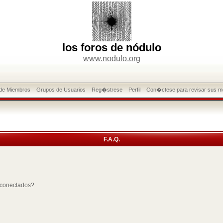
los foros de nódulo
www.nodulo.org
 de Miembros
Grupos de Usuarios
Reg�strese
Perfil
Con�ctese para revisar sus m
F.A.Q.
 conectados?