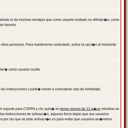
istrado le da muchas ventajas que como usuario invitado no difrutar�a, como
le hacerlo.
r otras personas. Para mantenerse conectado, active la opci�n al momento
ntar� como usuario oculto.
a las instrucciones y podr� volver a conectarse casi de inmediato.
o el soporte para COPPA y Ud. puls� en
tengo menos de 13 a�os
mientras se
 las instrucciones de activaci�n, algunos foros dejan que sus usuarios
ones por las que se pide activaci�n es para evitar que usuarios an�nimos