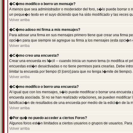
�C�mo modifico o borro un mensaje?
A menos que sea administrador o moderador del foro, s�lo puede borrar o 
un peque�o texto en el suyo diciendo que ha sido modificado y las veces que
Volver arriba
�C�mo adoso mi firma a mis mensajes?
Para adosar una firma en sus mensajes primero tiene que crear una firma pe
opci�n para que siempre se agregue su firma a los mensajes (esta opci�n es
Volver arriba
�C�mo creo una encuesta?
Crear una encuesta es f�cil -- cuando inicia un nuevo tema (o modifica el
encuestas est�n desactivadas o no tiene permisos para crearlas. Debe intro
limitar la encuesta por tiempo (0 [cero] para que no tenga l�mite de tiempo
Volver arriba
�C�mo modifico o borro una encuesta?
Al igual que con los mensajes, s�lo puede modificar o borrar una encuesta 
encuesta asociada. Si no se han realizado votaciones, se pueden modificar l
falsificaci�n de resultados de una encuesta por medio de la edici�n de la 
Volver arriba
�Por qu� no puedo acceder a ciertos Foros?
Algunos foros est�n limitados a ciertos usuarios o grupos de usuarios. Para 
Volver arriba