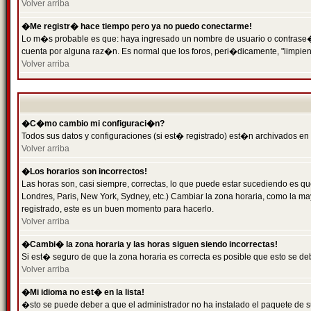
Volver arriba
�Me registr� hace tiempo pero ya no puedo conectarme!
Lo m�s probable es que: haya ingresado un nombre de usuario o contrase�a 
cuenta por alguna raz�n. Es normal que los foros, peri�dicamente, "limpie
Volver arriba
�C�mo cambio mi configuraci�n?
Todos sus datos y configuraciones (si est� registrado) est�n archivados en
Volver arriba
�Los horarios son incorrectos!
Las horas son, casi siempre, correctas, lo que puede estar sucediendo es que
Londres, Paris, New York, Sydney, etc.) Cambiar la zona horaria, como la 
registrado, este es un buen momento para hacerlo.
Volver arriba
�Cambi� la zona horaria y las horas siguen siendo incorrectas!
Si est� seguro de que la zona horaria es correcta es posible que esto se d
Volver arriba
�Mi idioma no est� en la lista!
�sto se puede deber a que el administrador no ha instalado el paquete de s