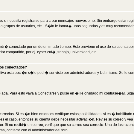
 si necesita registrarse para crear mensajes nuevos o no. Sin embargo estar reg
 a grupos de usuarios, etc... S�lo le tomar� unos segundos y es muy recomendab
tendr� conectado por un determinado tiempo. Esto previene el uso de su cuenta po
 compartido, por ej. cyber-caf�, trabajo, universidad, etc.
ios conectados?
activa esta opci�n s�lo podr� ser visto por administradores y Ud. mismo. Se le co
iada. Para esto vaya a Conectarse y pulse en
�He olvidado mi contrase�a!
. Sig
rrectos. Si est�n bien entonces verifique estas posibilidades: si est� habilitad
 es el caso, entonces su cuenta debe necesitar activaci�n. Revise su correo y vea
dor. Si no recibi� un correo, verifique que su correo sea correcto. Una de las raz
a, contacte con el administrador del foro.