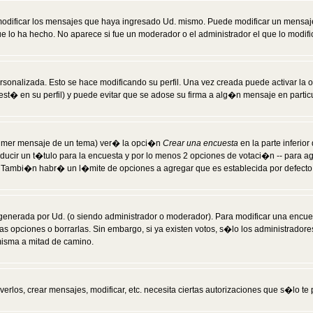
modificar los mensajes que haya ingresado Ud. mismo. Puede modificar un mensa
 lo ha hecho. No aparece si fue un moderador o el administrador el que lo modifi
rsonalizada. Esto se hace modificando su perfil. Una vez creada puede activar la
t� en su perfil) y puede evitar que se adose su firma a alg�n mensaje en particul
 primer mensaje de un tema) ver� la opci�n
Crear una encuesta
en la parte inferio
ducir un t�tulo para la encuesta y por lo menos 2 opciones de votaci�n -- para 
). Tambi�n habr� un l�mite de opciones a agregar que es establecida por defecto 
generada por Ud. (o siendo administrador o moderador). Para modificar una encues
as opciones o borrarlas. Sin embargo, si ya existen votos, s�lo los administrador
misma a mitad de camino.
verlos, crear mensajes, modificar, etc. necesita ciertas autorizaciones que s�lo t