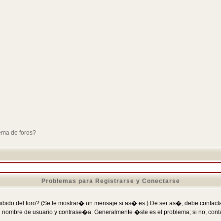
ema de foros?
Problemas para Registrarse y Conectarse
ibido del foro? (Se le mostrar� un mensaje si as� es.) De ser as�, debe contactar
 nombre de usuario y contrase�a. Generalmente �ste es el problema; si no, conta