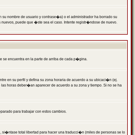
n su nombre de usuario y contrase�a) o el administrador ha borrado su
s nuevos, puede que �ste sea el caso. Intente registr�ndose de nuevo.
e se encuentra en la parte de arriba de cada p�gina.
tre en su perfil y defina su zona horaria de acuerdo a su ubicaci�n (ej.
o las horas deber�an aparecer de acuerdo a su zona y tiempo. Si no se ha
eparado para trabajar con estos cambios.
 si�ntase total libertad para hacer una traducci�n (miles de personas se lo