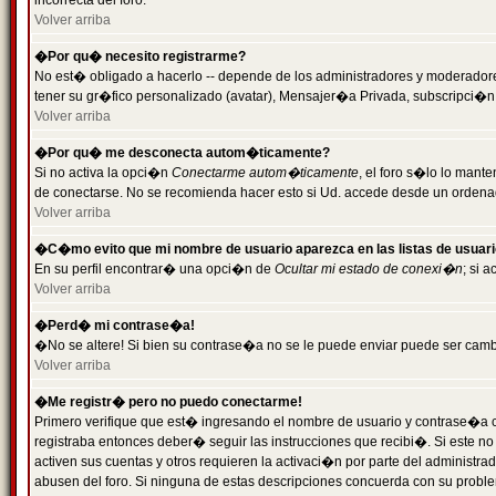
incorrecta del foro.
Volver arriba
�Por qu� necesito registrarme?
No est� obligado a hacerlo -- depende de los administradores y moderadores
tener su gr�fico personalizado (avatar), Mensajer�a Privada, subscripci�n
Volver arriba
�Por qu� me desconecta autom�ticamente?
Si no activa la opci�n
Conectarme autom�ticamente
, el foro s�lo lo man
de conectarse. No se recomienda hacer esto si Ud. accede desde un ordenador
Volver arriba
�C�mo evito que mi nombre de usuario aparezca en las listas de usuar
En su perfil encontrar� una opci�n de
Ocultar mi estado de conexi�n
; si 
Volver arriba
�Perd� mi contrase�a!
�No se altere! Si bien su contrase�a no se le puede enviar puede ser camb
Volver arriba
�Me registr� pero no puedo conectarme!
Primero verifique que est� ingresando el nombre de usuario y contrase�a co
registraba entonces deber� seguir las instrucciones que recibi�. Si este no
activen sus cuentas y otros requieren la activaci�n por parte del administra
abusen del foro. Si ninguna de estas descripciones concuerda con su problem