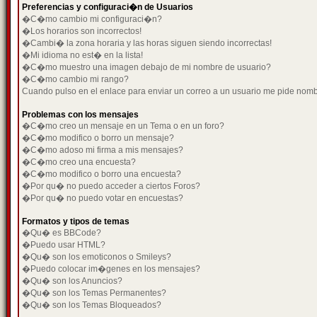
Preferencias y configuraci�n de Usuarios
�C�mo cambio mi configuraci�n?
�Los horarios son incorrectos!
�Cambi� la zona horaria y las horas siguen siendo incorrectas!
�Mi idioma no est� en la lista!
�C�mo muestro una imagen debajo de mi nombre de usuario?
�C�mo cambio mi rango?
Cuando pulso en el enlace para enviar un correo a un usuario me pide nom
Problemas con los mensajes
�C�mo creo un mensaje en un Tema o en un foro?
�C�mo modifico o borro un mensaje?
�C�mo adoso mi firma a mis mensajes?
�C�mo creo una encuesta?
�C�mo modifico o borro una encuesta?
�Por qu� no puedo acceder a ciertos Foros?
�Por qu� no puedo votar en encuestas?
Formatos y tipos de temas
�Qu� es BBCode?
�Puedo usar HTML?
�Qu� son los emoticonos o Smileys?
�Puedo colocar im�genes en los mensajes?
�Qu� son los Anuncios?
�Qu� son los Temas Permanentes?
�Qu� son los Temas Bloqueados?