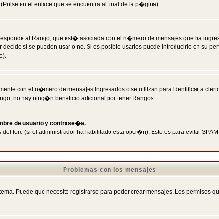
Pulse en el enlace que se encuentra al final de la p�gina)
responde al Rango, que est� asociada con el n�mero de mensajes que ha ingresado
ecide si se pueden usar o no. Si es posible usarlos puede introducirlo en su perf
o).
nte con el n�mero de mensajes ingresados o se utilizan para identificar a cierto
ngo, no hay ning�n beneficio adicional por tener Rangos.
ombre de usuario y contrase�a.
 del foro (si el administrador ha habilitado esta opci�n). Esto es para evitar S
Problemas con los mensajes
ema. Puede que necesite registrarse para poder crear mensajes. Los permisos que t