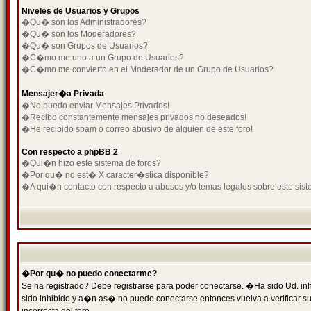
Niveles de Usuarios y Grupos
�Qu� son los Administradores?
�Qu� son los Moderadores?
�Qu� son Grupos de Usuarios?
�C�mo me uno a un Grupo de Usuarios?
�C�mo me convierto en el Moderador de un Grupo de Usuarios?
Mensajer�a Privada
�No puedo enviar Mensajes Privados!
�Recibo constantemente mensajes privados no deseados!
�He recibido spam o correo abusivo de alguien de este foro!
Con respecto a phpBB 2
�Qui�n hizo este sistema de foros?
�Por qu� no est� X caracter�stica disponible?
�A qui�n contacto con respecto a abusos y/o temas legales sobre este sist
�Por qu� no puedo conectarme?
Se ha registrado? Debe registrarse para poder conectarse. �Ha sido Ud. inh
sido inhibido y a�n as� no puede conectarse entonces vuelva a verificar su