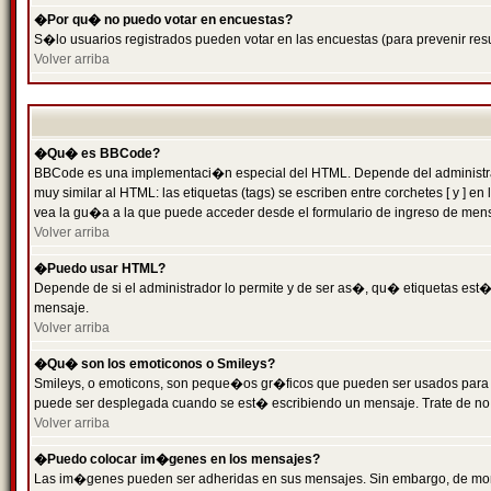
�Por qu� no puedo votar en encuestas?
S�lo usuarios registrados pueden votar en las encuestas (para prevenir resu
Volver arriba
�Qu� es BBCode?
BBCode es una implementaci�n especial del HTML. Depende del administrado
muy similar al HTML: las etiquetas (tags) se escriben entre corchetes [ y
vea la gu�a a la que puede acceder desde el formulario de ingreso de men
Volver arriba
�Puedo usar HTML?
Depende de si el administrador lo permite y de ser as�, qu� etiquetas est�n
mensaje.
Volver arriba
�Qu� son los emoticonos o Smileys?
Smileys, o emoticons, son peque�os gr�ficos que pueden ser usados para expr
puede ser desplegada cuando se est� escribiendo un mensaje. Trate de no abu
Volver arriba
�Puedo colocar im�genes en los mensajes?
Las im�genes pueden ser adheridas en sus mensajes. Sin embargo, de mome