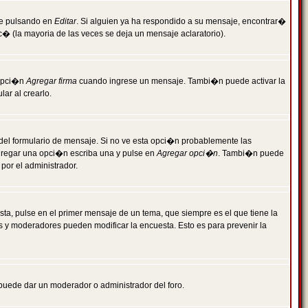
je pulsando en
Editar
. Si alguien ya ha respondido a su mensaje, encontrar�
c� (la mayoria de las veces se deja un mensaje aclaratorio).
 opci�n
Agregar firma
cuando ingrese un mensaje. Tambi�n puede activar la
ar al crearlo.
r del formulario de mensaje. Si no ve esta opci�n probablemente las
agregar una opci�n escriba una y pulse en
Agregar opci�n
. Tambi�n puede
por el administrador.
ta, pulse en el primer mensaje de un tema, que siempre es el que tiene la
es y moderadores pueden modificar la encuesta. Esto es para prevenir la
e puede dar un moderador o administrador del foro.