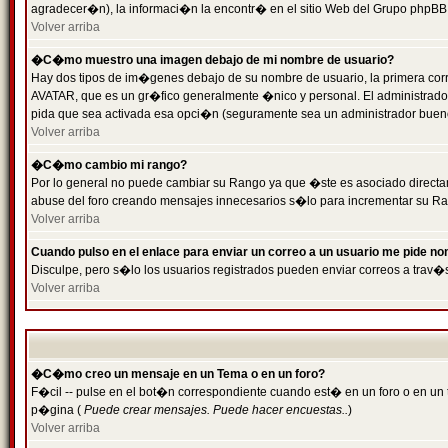
agradecer�n), la informaci�n la encontr� en el sitio Web del Grupo phpBB (
Volver arriba
�C�mo muestro una imagen debajo de mi nombre de usuario?
Hay dos tipos de im�genes debajo de su nombre de usuario, la primera cor
AVATAR, que es un gr�fico generalmente �nico y personal. El administrador d
pida que sea activada esa opci�n (seguramente sea un administrador buen
Volver arriba
�C�mo cambio mi rango?
Por lo general no puede cambiar su Rango ya que �ste es asociado directame
abuse del foro creando mensajes innecesarios s�lo para incrementar su Ra
Volver arriba
Cuando pulso en el enlace para enviar un correo a un usuario me pide n
Disculpe, pero s�lo los usuarios registrados pueden enviar correos a trav�s
Volver arriba
�C�mo creo un mensaje en un Tema o en un foro?
F�cil -- pulse en el bot�n correspondiente cuando est� en un foro o en un t
p�gina (
Puede crear mensajes. Puede hacer encuestas..
)
Volver arriba