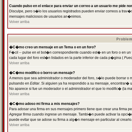
Cuando pulso en el enlace para enviar un correo a un usuario me pide n
Disculpe, pero s�lo los usuarios registrados pueden enviar correos a trav�s 
mensajes maliciosos de usuarios an�nimos.
Volver arriba
Problem
�C�mo creo un mensaje en un Tema o en un foro?
F�cil -- pulse en el bot�n correspondiente cuando est� en un foro o en un
cada lugar del foro est�n listados en la parte inferior de cada p�gina (
Puede
Volver arriba
�C�mo modifico o borro un mensaje?
A menos que sea administrador o moderador del foro, s�lo puede borrar o 
pulsando en
Editar
. Si alguien ya ha respondido a su mensaje, encontrar� 
No aparece si fue un moderador o el administrador el que lo modific� (la ma
Volver arriba
�C�mo adoso mi firma a mis mensajes?
Para adosar una firma en sus mensajes primero tiene que crear una firma pe
Agregar firma
cuando ingrese un mensaje. Tambi�n puede activar la opci�n 
puede evitar que se adose su firma a alg�n mensaje en particular al crearlo
Volver arriba