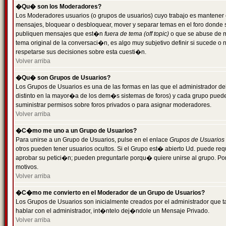
�Qu� son los Moderadores?
Los Moderadores usuarios (o grupos de usuarios) cuyo trabajo es mantener 
mensajes, bloquear o desbloquear, mover y separar temas en el foro donde
publiquen mensajes que est�n
fuera de tema (off topic)
o que se abuse de ma
tema original de la conversaci�n, es algo muy subjetivo definir si sucede 
respetarse sus decisiones sobre esta cuesti�n.
Volver arriba
�Qu� son Grupos de Usuarios?
Los Grupos de Usuarios es una de las formas en las que el administrador de
distinto en la mayor�a de los dem�s sistemas de foros) y cada grupo puede te
suministrar permisos sobre foros privados o para asignar moderadores.
Volver arriba
�C�mo me uno a un Grupo de Usuarios?
Para unirse a un Grupo de Usuarios, pulse en el enlace
Grupos de Usuarios
otros pueden tener usuarios ocultos. Si el Grupo est� abierto Ud. puede re
aprobar su petici�n; pueden preguntarle porqu� quiere unirse al grupo. Por
motivos.
Volver arriba
�C�mo me convierto en el Moderador de un Grupo de Usuarios?
Los Grupos de Usuarios son inicialmente creados por el administrador que
hablar con el administrador, int�ntelo dej�ndole un Mensaje Privado.
Volver arriba