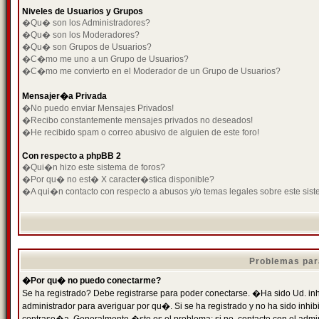
Niveles de Usuarios y Grupos
�Qu� son los Administradores?
�Qu� son los Moderadores?
�Qu� son Grupos de Usuarios?
�C�mo me uno a un Grupo de Usuarios?
�C�mo me convierto en el Moderador de un Grupo de Usuarios?
Mensajer�a Privada
�No puedo enviar Mensajes Privados!
�Recibo constantemente mensajes privados no deseados!
�He recibido spam o correo abusivo de alguien de este foro!
Con respecto a phpBB 2
�Qui�n hizo este sistema de foros?
�Por qu� no est� X caracter�stica disponible?
�A qui�n contacto con respecto a abusos y/o temas legales sobre este sist
Problemas par
�Por qu� no puedo conectarme?
Se ha registrado? Debe registrarse para poder conectarse. �Ha sido Ud. inh
administrador para averiguar por qu�. Si se ha registrado y no ha sido inh