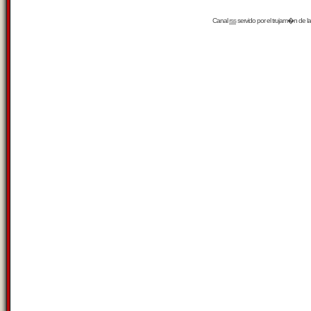
Canal
rss
servido por el
trujam�n
de la