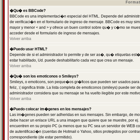
Format
�Qu� es BBCode?
BBCode es una implementaci�n especial del HTML. Depende del administrad
de verificaci�n en el formulario de ingreso de mensaje. BBCode es muy simila
mayor y menor < and > y ofrece un buen control sobre qu� y c�mo se mue
acceder desde el formulario de ingreso de mensajes.
Volver arriba
�Puedo usar HTML?
Depende de si el administrador lo permite y de ser as�, qu� etiquetas est�
estar habilitado, Ud. puede deshabilitarlo cada vez que crea un mensaje.
Volver arriba
�Qu� son los emoticonos o Smileys?
Smileys, o emoticons, son peque�os gr�ficos que pueden ser usados para 
feliz, :( significa triste. La lista completa de emoticonos (smileys) puede s
administrador considera que su mensaje se ha vuelto ilegible por este motivo
Volver arriba
�Puedo colocar im�genes en los mensajes?
Las im�genes pueden ser adheridas en sus mensajes. Sin embargo, de mome
debe hacer un enlace URL a una imagen que quiere que se muestre, por ej.
encuentren en su propio PC (a menos que su PC sea un servidor de WEB c
de autentificaci�n (cuentas de Hotmail o Yahoo, sitios protegidos por contr
correspondiente (de estar permitido).