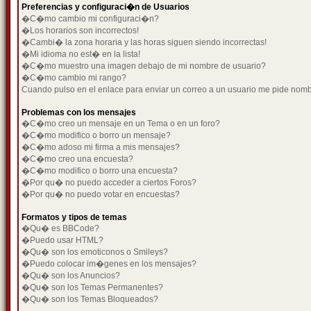
Preferencias y configuraci�n de Usuarios
�C�mo cambio mi configuraci�n?
�Los horarios son incorrectos!
�Cambi� la zona horaria y las horas siguen siendo incorrectas!
�Mi idioma no est� en la lista!
�C�mo muestro una imagen debajo de mi nombre de usuario?
�C�mo cambio mi rango?
Cuando pulso en el enlace para enviar un correo a un usuario me pide nom
Problemas con los mensajes
�C�mo creo un mensaje en un Tema o en un foro?
�C�mo modifico o borro un mensaje?
�C�mo adoso mi firma a mis mensajes?
�C�mo creo una encuesta?
�C�mo modifico o borro una encuesta?
�Por qu� no puedo acceder a ciertos Foros?
�Por qu� no puedo votar en encuestas?
Formatos y tipos de temas
�Qu� es BBCode?
�Puedo usar HTML?
�Qu� son los emoticonos o Smileys?
�Puedo colocar im�genes en los mensajes?
�Qu� son los Anuncios?
�Qu� son los Temas Permanentes?
�Qu� son los Temas Bloqueados?