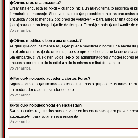
�C�mo creo una encuesta?
Crear una encuesta es f�cil -- cuando inicia un nuevo tema (o modifica el
formulario de mensaje. Si no ve esta opci�n probablemente las encuestas es
encuesta y por lo menos 2 opciones de votaci�n -- para agregar una opci�
[cero] para que no tenga l�mite de tiempo). Tambi�n habr� un l�mite de op
Volver arriba
�C�mo modifico o borro una encuesta?
Al igual que con los mensajes, s�lo puede modificar o borrar una encuesta 
en el primer mensaje de un tema, que siempre es el que tiene la encuesta as
Sin embargo, si ya existen votos, s�lo los administradores y moderadores pu
encuesta por medio de la edici�n de la misma a mitad de camino.
Volver arriba
�Por qu� no puedo acceder a ciertos Foros?
Algunos foros est�n limitados a ciertos usuarios o grupos de usuarios. Para 
un moderador o administrador del foro.
Volver arriba
�Por qu� no puedo votar en encuestas?
S�lo usuarios registrados pueden votar en las encuestas (para prevenir resu
autorizaci�n para votar en esa encuesta.
Volver arriba