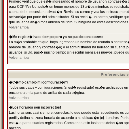
Primero verifique que est� ingresando el nombre de usuario y contrase�a cor
para COPPA y Ud. puls� en
tengo menos de 13 a�os
mientras se registrab
cuenta debe necesitar activaci�n. Revise su correo y vea las instrucciones d
activaci�n por parte del administrador. Si no recibi� un correo, verifique qu
que usuarios an�nimos abusen del foro. Si ninguna de estas descripciones c
Volver arriba
�Me registr� hace tiempo pero ya no puedo conectarme!
Lo m�s probable es que: haya ingresado un nombre de usuario o contrase�a
nombre de usuario y contrase�a) o el administrador ha borrado su cuenta p
usuarios, si Ud. pas� mucho tiempo sin escribir mensajes nuevos, puede qu
Volver arriba
Preferencias 
�C�mo cambio mi configuraci�n?
Todos sus datos y configuraciones (si est� registrado) est�n archivados en
encuentra en la parte de arriba de cada p�gina.
Volver arriba
�Los horarios son incorrectos!
Las horas son, casi siempre, correctas, lo que puede estar sucediendo es que
perfil y defina su zona horaria de acuerdo a su ubicaci�n (ej. Londres, Par
es s�lo para usuarios registrados. Cambiando esto las horas deber�an apar
hacerlo.