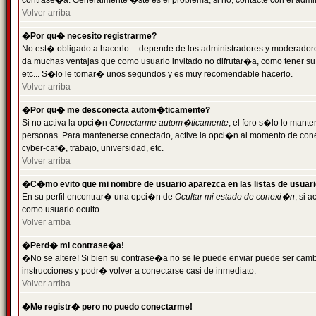
contrase�a. Generalmente �ste es el problema; si no, contacte con el admini
Volver arriba
�Por qu� necesito registrarme?
No est� obligado a hacerlo -- depende de los administradores y moderadores
da muchas ventajas que como usuario invitado no difrutar�a, como tener su
etc... S�lo le tomar� unos segundos y es muy recomendable hacerlo.
Volver arriba
�Por qu� me desconecta autom�ticamente?
Si no activa la opci�n
Conectarme autom�ticamente
, el foro s�lo lo mant
personas. Para mantenerse conectado, active la opci�n al momento de cone
cyber-caf�, trabajo, universidad, etc.
Volver arriba
�C�mo evito que mi nombre de usuario aparezca en las listas de usuar
En su perfil encontrar� una opci�n de
Ocultar mi estado de conexi�n
; si 
como usuario oculto.
Volver arriba
�Perd� mi contrase�a!
�No se altere! Si bien su contrase�a no se le puede enviar puede ser camb
instrucciones y podr� volver a conectarse casi de inmediato.
Volver arriba
�Me registr� pero no puedo conectarme!