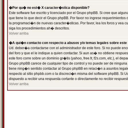
�Por qu� no est� X caracter�stica disponible?
Este software fue escrito y licenciado por el Grupo phpBB. Si cree que algun
que tiene lo que decir el Grupo phpBB. Por favor no ingrese requerimientos
la programaci�n de nuevas caracter�sticas. Por favor, lea los foros y vea c
siga los procedimientos ah� descritos.
Volver arriba
�A qui�n contacto con respecto a abusos y/o temas legales sobre este 
Ud. deber�a contactarse con el administrador de este foro. Si no puede enc
del foro y que el le indique a quien contactar. Si aun as� no obtiene resp
este foro corre sobre un dominio gr�tis (yahoo, free.fr, f2s.com, etc.), el d
Grupo phpBB carece de cualquier tipo de control y no puede ser de ninguna
tiene ning�n sentido contactar al Grupo phpBB en relaci�n a asuntos legal
respecto al sitio phpbb.com o la discreci�n misma del software phpBB. Si U
dispuesto a recibir una respuesta cortante o directamente no recibir respuest
Volver arriba