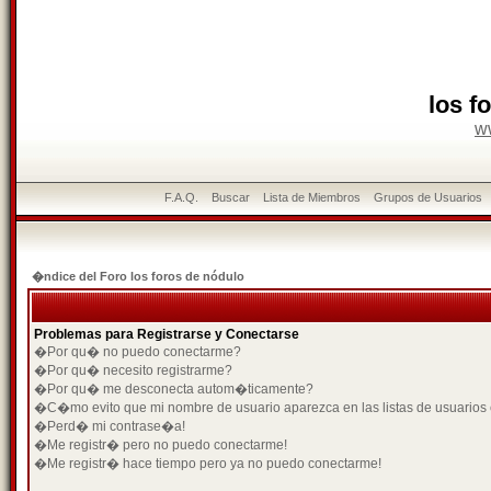
los f
w
F.A.Q.
Buscar
Lista de Miembros
Grupos de Usuarios
�ndice del Foro los foros de nódulo
Problemas para Registrarse y Conectarse
�Por qu� no puedo conectarme?
�Por qu� necesito registrarme?
�Por qu� me desconecta autom�ticamente?
�C�mo evito que mi nombre de usuario aparezca en las listas de usuarios
�Perd� mi contrase�a!
�Me registr� pero no puedo conectarme!
�Me registr� hace tiempo pero ya no puedo conectarme!