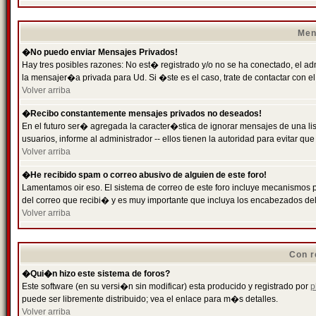
Men
�No puedo enviar Mensajes Privados!
Hay tres posibles razones: No est� registrado y/o no se ha conectado, el ad
la mensajer�a privada para Ud. Si �ste es el caso, trate de contactar con el
Volver arriba
�Recibo constantemente mensajes privados no deseados!
En el futuro ser� agregada la caracter�stica de ignorar mensajes de una l
usuarios, informe al administrador -- ellos tienen la autoridad para evitar 
Volver arriba
�He recibido spam o correo abusivo de alguien de este foro!
Lamentamos oir eso. El sistema de correo de este foro incluye mecanismos p
del correo que recibi� y es muy importante que incluya los encabezados de
Volver arriba
Con r
�Qui�n hizo este sistema de foros?
Este software (en su versi�n sin modificar) esta producido y registrado por
p
puede ser libremente distribuido; vea el enlace para m�s detalles.
Volver arriba