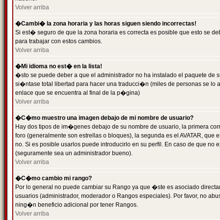
Volver arriba
�Cambi� la zona horaria y las horas siguen siendo incorrectas!
Si est� seguro de que la zona horaria es correcta es posible que esto se d
para trabajar con estos cambios.
Volver arriba
�Mi idioma no est� en la lista!
�sto se puede deber a que el administrador no ha instalado el paquete de s
si�ntase total libertad para hacer una traducci�n (miles de personas se lo
enlace que se encuentra al final de la p�gina)
Volver arriba
�C�mo muestro una imagen debajo de mi nombre de usuario?
Hay dos tipos de im�genes debajo de su nombre de usuario, la primera co
foro (generalmente son estrellas o bloques), la segunda es el AVATAR, que 
no. Si es posible usarlos puede introducirlo en su perfil. En caso de que no
(seguramente sea un administrador bueno).
Volver arriba
�C�mo cambio mi rango?
Por lo general no puede cambiar su Rango ya que �ste es asociado directame
usuarios (administrador, moderador o Rangos especiales). Por favor, no ab
ning�n beneficio adicional por tener Rangos.
Volver arriba