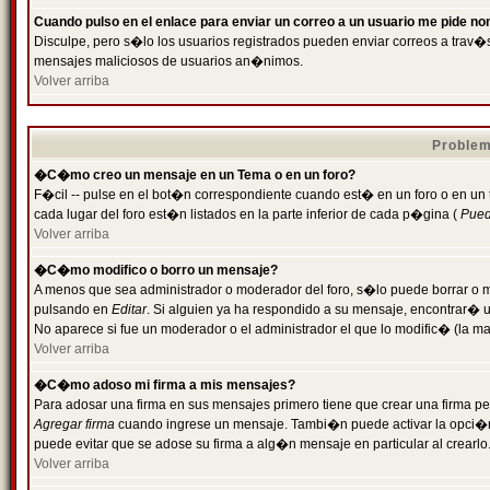
Cuando pulso en el enlace para enviar un correo a un usuario me pide n
Disculpe, pero s�lo los usuarios registrados pueden enviar correos a trav�s 
mensajes maliciosos de usuarios an�nimos.
Volver arriba
Problem
�C�mo creo un mensaje en un Tema o en un foro?
F�cil -- pulse en el bot�n correspondiente cuando est� en un foro o en un
cada lugar del foro est�n listados en la parte inferior de cada p�gina (
Puede
Volver arriba
�C�mo modifico o borro un mensaje?
A menos que sea administrador o moderador del foro, s�lo puede borrar o 
pulsando en
Editar
. Si alguien ya ha respondido a su mensaje, encontrar� 
No aparece si fue un moderador o el administrador el que lo modific� (la ma
Volver arriba
�C�mo adoso mi firma a mis mensajes?
Para adosar una firma en sus mensajes primero tiene que crear una firma pe
Agregar firma
cuando ingrese un mensaje. Tambi�n puede activar la opci�n 
puede evitar que se adose su firma a alg�n mensaje en particular al crearlo
Volver arriba