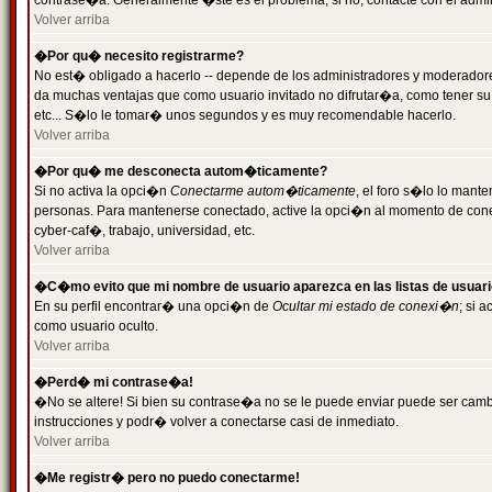
contrase�a. Generalmente �ste es el problema; si no, contacte con el admini
Volver arriba
�Por qu� necesito registrarme?
No est� obligado a hacerlo -- depende de los administradores y moderadores
da muchas ventajas que como usuario invitado no difrutar�a, como tener su
etc... S�lo le tomar� unos segundos y es muy recomendable hacerlo.
Volver arriba
�Por qu� me desconecta autom�ticamente?
Si no activa la opci�n
Conectarme autom�ticamente
, el foro s�lo lo mant
personas. Para mantenerse conectado, active la opci�n al momento de cone
cyber-caf�, trabajo, universidad, etc.
Volver arriba
�C�mo evito que mi nombre de usuario aparezca en las listas de usuar
En su perfil encontrar� una opci�n de
Ocultar mi estado de conexi�n
; si 
como usuario oculto.
Volver arriba
�Perd� mi contrase�a!
�No se altere! Si bien su contrase�a no se le puede enviar puede ser camb
instrucciones y podr� volver a conectarse casi de inmediato.
Volver arriba
�Me registr� pero no puedo conectarme!