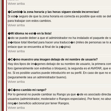
Volver arriba
�Cambi� la zona horaria y las horas siguen siendo incorrectas!
Si est� seguro de que la zona horaria es correcta es posible que esto se d
para trabajar con estos cambios.
Volver arriba
�Mi idioma no est� en la lista!
�sto se puede deber a que el administrador no ha instalado el paquete de s
si�ntase total libertad para hacer una traducci�n (miles de personas se lo
enlace que se encuentra al final de la p�gina)
Volver arriba
�C�mo muestro una imagen debajo de mi nombre de usuario?
Hay dos tipos de im�genes debajo de su nombre de usuario, la primera co
foro (generalmente son estrellas o bloques), la segunda es el AVATAR, que 
no. Si es posible usarlos puede introducirlo en su perfil. En caso de que no
(seguramente sea un administrador bueno).
Volver arriba
�C�mo cambio mi rango?
Por lo general no puede cambiar su Rango ya que �ste es asociado directame
usuarios (administrador, moderador o Rangos especiales). Por favor, no ab
ning�n beneficio adicional por tener Rangos.
Volver arriba