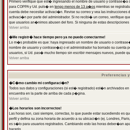
Primero verifique que est� ingresando el nombre de usuario y contrase�a cor
para COPPA y Ud. puls� en
tengo menos de 13 a�os
mientras se registrab
cuenta debe necesitar activaci�n. Revise su correo y vea las instrucciones d
activaci�n por parte del administrador. Si no recibi� un correo, verifique qu
que usuarios an�nimos abusen del foro. Si ninguna de estas descripciones c
Volver arriba
�Me registr� hace tiempo pero ya no puedo conectarme!
Lo m�s probable es que: haya ingresado un nombre de usuario o contrase�a
nombre de usuario y contrase�a) o el administrador ha borrado su cuenta p
usuarios, si Ud. pas� mucho tiempo sin escribir mensajes nuevos, puede qu
Volver arriba
Preferencias 
�C�mo cambio mi configuraci�n?
Todos sus datos y configuraciones (si est� registrado) est�n archivados en
encuentra en la parte de arriba de cada p�gina.
Volver arriba
�Los horarios son incorrectos!
Las horas son, casi siempre, correctas, lo que puede estar sucediendo es que
perfil y defina su zona horaria de acuerdo a su ubicaci�n (ej. Londres, Par
es s�lo para usuarios registrados. Cambiando esto las horas deber�an apar
hacerlo.