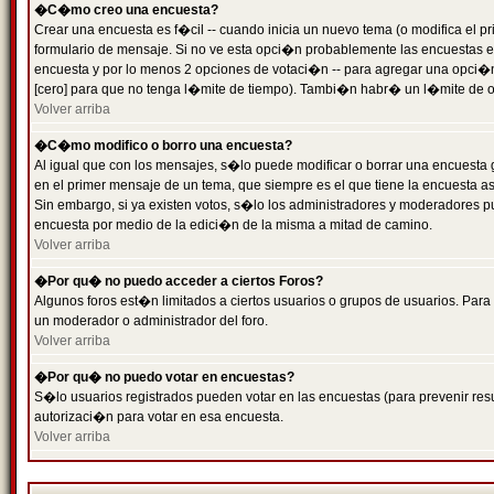
�C�mo creo una encuesta?
Crear una encuesta es f�cil -- cuando inicia un nuevo tema (o modifica el
formulario de mensaje. Si no ve esta opci�n probablemente las encuestas es
encuesta y por lo menos 2 opciones de votaci�n -- para agregar una opci�
[cero] para que no tenga l�mite de tiempo). Tambi�n habr� un l�mite de op
Volver arriba
�C�mo modifico o borro una encuesta?
Al igual que con los mensajes, s�lo puede modificar o borrar una encuesta 
en el primer mensaje de un tema, que siempre es el que tiene la encuesta as
Sin embargo, si ya existen votos, s�lo los administradores y moderadores pu
encuesta por medio de la edici�n de la misma a mitad de camino.
Volver arriba
�Por qu� no puedo acceder a ciertos Foros?
Algunos foros est�n limitados a ciertos usuarios o grupos de usuarios. Para 
un moderador o administrador del foro.
Volver arriba
�Por qu� no puedo votar en encuestas?
S�lo usuarios registrados pueden votar en las encuestas (para prevenir resu
autorizaci�n para votar en esa encuesta.
Volver arriba