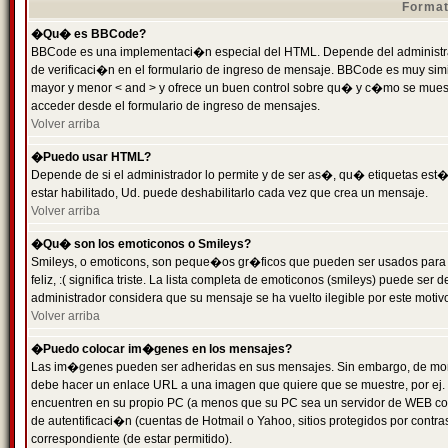
Format
�Qu� es BBCode?
BBCode es una implementaci�n especial del HTML. Depende del administrad
de verificaci�n en el formulario de ingreso de mensaje. BBCode es muy simila
mayor y menor < and > y ofrece un buen control sobre qu� y c�mo se mue
acceder desde el formulario de ingreso de mensajes.
Volver arriba
�Puedo usar HTML?
Depende de si el administrador lo permite y de ser as�, qu� etiquetas est�
estar habilitado, Ud. puede deshabilitarlo cada vez que crea un mensaje.
Volver arriba
�Qu� son los emoticonos o Smileys?
Smileys, o emoticons, son peque�os gr�ficos que pueden ser usados para 
feliz, :( significa triste. La lista completa de emoticonos (smileys) puede s
administrador considera que su mensaje se ha vuelto ilegible por este motivo
Volver arriba
�Puedo colocar im�genes en los mensajes?
Las im�genes pueden ser adheridas en sus mensajes. Sin embargo, de mome
debe hacer un enlace URL a una imagen que quiere que se muestre, por ej.
encuentren en su propio PC (a menos que su PC sea un servidor de WEB c
de autentificaci�n (cuentas de Hotmail o Yahoo, sitios protegidos por contr
correspondiente (de estar permitido).