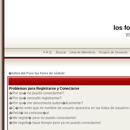
los f
w
F.A.Q.
Buscar
Lista de Miembros
Grupos de Usuarios
�ndice del Foro los foros de nódulo
Problemas para Registrarse y Conectarse
�Por qu� no puedo conectarme?
�Por qu� necesito registrarme?
�Por qu� me desconecta autom�ticamente?
�C�mo evito que mi nombre de usuario aparezca en las listas de usuarios
�Perd� mi contrase�a!
�Me registr� pero no puedo conectarme!
�Me registr� hace tiempo pero ya no puedo conectarme!