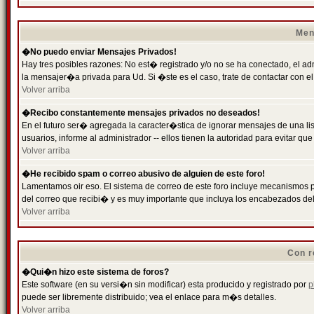
Men
�No puedo enviar Mensajes Privados!
Hay tres posibles razones: No est� registrado y/o no se ha conectado, el ad
la mensajer�a privada para Ud. Si �ste es el caso, trate de contactar con el
Volver arriba
�Recibo constantemente mensajes privados no deseados!
En el futuro ser� agregada la caracter�stica de ignorar mensajes de una l
usuarios, informe al administrador -- ellos tienen la autoridad para evitar 
Volver arriba
�He recibido spam o correo abusivo de alguien de este foro!
Lamentamos oir eso. El sistema de correo de este foro incluye mecanismos p
del correo que recibi� y es muy importante que incluya los encabezados de
Volver arriba
Con r
�Qui�n hizo este sistema de foros?
Este software (en su versi�n sin modificar) esta producido y registrado por
p
puede ser libremente distribuido; vea el enlace para m�s detalles.
Volver arriba