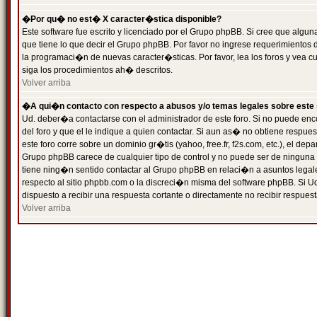
�Por qu� no est� X caracter�stica disponible?
Este software fue escrito y licenciado por el Grupo phpBB. Si cree que algun
que tiene lo que decir el Grupo phpBB. Por favor no ingrese requerimientos
la programaci�n de nuevas caracter�sticas. Por favor, lea los foros y vea c
siga los procedimientos ah� descritos.
Volver arriba
�A qui�n contacto con respecto a abusos y/o temas legales sobre este 
Ud. deber�a contactarse con el administrador de este foro. Si no puede enc
del foro y que el le indique a quien contactar. Si aun as� no obtiene resp
este foro corre sobre un dominio gr�tis (yahoo, free.fr, f2s.com, etc.), el d
Grupo phpBB carece de cualquier tipo de control y no puede ser de ninguna
tiene ning�n sentido contactar al Grupo phpBB en relaci�n a asuntos legal
respecto al sitio phpbb.com o la discreci�n misma del software phpBB. Si U
dispuesto a recibir una respuesta cortante o directamente no recibir respuest
Volver arriba