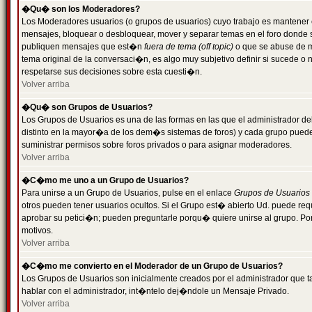
�Qu� son los Moderadores?
Los Moderadores usuarios (o grupos de usuarios) cuyo trabajo es mantener 
mensajes, bloquear o desbloquear, mover y separar temas en el foro donde
publiquen mensajes que est�n
fuera de tema (off topic)
o que se abuse de ma
tema original de la conversaci�n, es algo muy subjetivo definir si sucede 
respetarse sus decisiones sobre esta cuesti�n.
Volver arriba
�Qu� son Grupos de Usuarios?
Los Grupos de Usuarios es una de las formas en las que el administrador de
distinto en la mayor�a de los dem�s sistemas de foros) y cada grupo puede te
suministrar permisos sobre foros privados o para asignar moderadores.
Volver arriba
�C�mo me uno a un Grupo de Usuarios?
Para unirse a un Grupo de Usuarios, pulse en el enlace
Grupos de Usuarios
otros pueden tener usuarios ocultos. Si el Grupo est� abierto Ud. puede re
aprobar su petici�n; pueden preguntarle porqu� quiere unirse al grupo. Por
motivos.
Volver arriba
�C�mo me convierto en el Moderador de un Grupo de Usuarios?
Los Grupos de Usuarios son inicialmente creados por el administrador que
hablar con el administrador, int�ntelo dej�ndole un Mensaje Privado.
Volver arriba