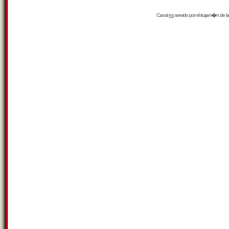
Canal
rss
servido por el
trujam�n
de la