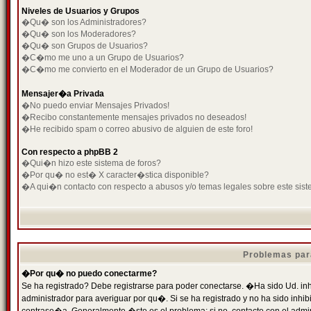
Niveles de Usuarios y Grupos
�Qu� son los Administradores?
�Qu� son los Moderadores?
�Qu� son Grupos de Usuarios?
�C�mo me uno a un Grupo de Usuarios?
�C�mo me convierto en el Moderador de un Grupo de Usuarios?
Mensajer�a Privada
�No puedo enviar Mensajes Privados!
�Recibo constantemente mensajes privados no deseados!
�He recibido spam o correo abusivo de alguien de este foro!
Con respecto a phpBB 2
�Qui�n hizo este sistema de foros?
�Por qu� no est� X caracter�stica disponible?
�A qui�n contacto con respecto a abusos y/o temas legales sobre este sist
Problemas par
�Por qu� no puedo conectarme?
Se ha registrado? Debe registrarse para poder conectarse. �Ha sido Ud. inh
administrador para averiguar por qu�. Si se ha registrado y no ha sido inh