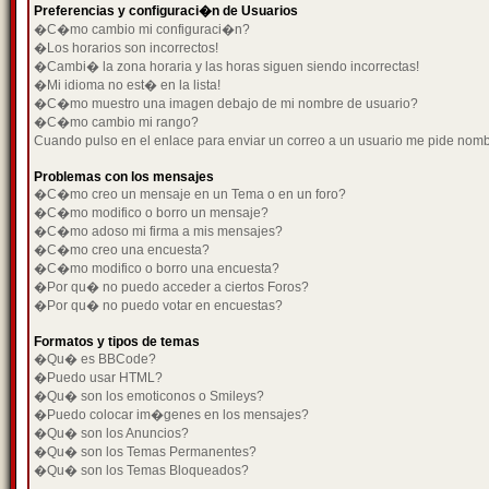
Preferencias y configuraci�n de Usuarios
�C�mo cambio mi configuraci�n?
�Los horarios son incorrectos!
�Cambi� la zona horaria y las horas siguen siendo incorrectas!
�Mi idioma no est� en la lista!
�C�mo muestro una imagen debajo de mi nombre de usuario?
�C�mo cambio mi rango?
Cuando pulso en el enlace para enviar un correo a un usuario me pide nom
Problemas con los mensajes
�C�mo creo un mensaje en un Tema o en un foro?
�C�mo modifico o borro un mensaje?
�C�mo adoso mi firma a mis mensajes?
�C�mo creo una encuesta?
�C�mo modifico o borro una encuesta?
�Por qu� no puedo acceder a ciertos Foros?
�Por qu� no puedo votar en encuestas?
Formatos y tipos de temas
�Qu� es BBCode?
�Puedo usar HTML?
�Qu� son los emoticonos o Smileys?
�Puedo colocar im�genes en los mensajes?
�Qu� son los Anuncios?
�Qu� son los Temas Permanentes?
�Qu� son los Temas Bloqueados?