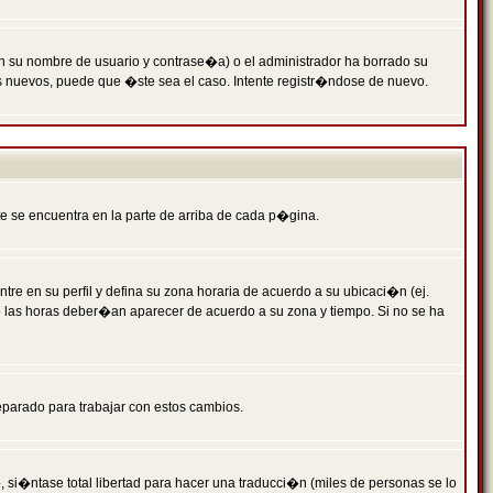
n su nombre de usuario y contrase�a) o el administrador ha borrado su
s nuevos, puede que �ste sea el caso. Intente registr�ndose de nuevo.
e se encuentra en la parte de arriba de cada p�gina.
tre en su perfil y defina su zona horaria de acuerdo a su ubicaci�n (ej.
o las horas deber�an aparecer de acuerdo a su zona y tiempo. Si no se ha
eparado para trabajar con estos cambios.
 si�ntase total libertad para hacer una traducci�n (miles de personas se lo