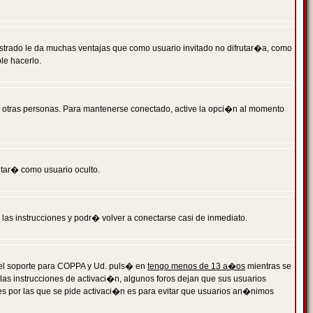
istrado le da muchas ventajas que como usuario invitado no difrutar�a, como
le hacerlo.
r otras personas. Para mantenerse conectado, active la opci�n al momento
ntar� como usuario oculto.
a las instrucciones y podr� volver a conectarse casi de inmediato.
o el soporte para COPPA y Ud. puls� en
tengo menos de 13 a�os
mientras se
 las instrucciones de activaci�n, algunos foros dejan que sus usuarios
ones por las que se pide activaci�n es para evitar que usuarios an�nimos