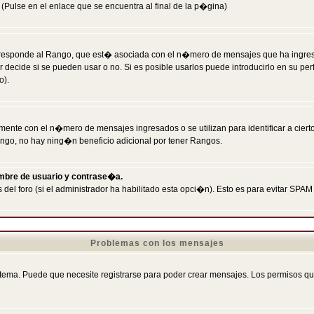
Pulse en el enlace que se encuentra al final de la p�gina)
responde al Rango, que est� asociada con el n�mero de mensajes que ha ingresado
ecide si se pueden usar o no. Si es posible usarlos puede introducirlo en su perf
o).
nte con el n�mero de mensajes ingresados o se utilizan para identificar a cierto
ngo, no hay ning�n beneficio adicional por tener Rangos.
ombre de usuario y contrase�a.
 del foro (si el administrador ha habilitado esta opci�n). Esto es para evitar S
Problemas con los mensajes
ema. Puede que necesite registrarse para poder crear mensajes. Los permisos que t