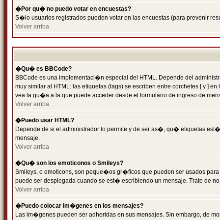
�Por qu� no puedo votar en encuestas?
S�lo usuarios registrados pueden votar en las encuestas (para prevenir resu
Volver arriba
�Qu� es BBCode?
BBCode es una implementaci�n especial del HTML. Depende del administrado
muy similar al HTML: las etiquetas (tags) se escriben entre corchetes [ y
vea la gu�a a la que puede acceder desde el formulario de ingreso de men
Volver arriba
�Puedo usar HTML?
Depende de si el administrador lo permite y de ser as�, qu� etiquetas est�n
mensaje.
Volver arriba
�Qu� son los emoticonos o Smileys?
Smileys, o emoticons, son peque�os gr�ficos que pueden ser usados para expr
puede ser desplegada cuando se est� escribiendo un mensaje. Trate de no abu
Volver arriba
�Puedo colocar im�genes en los mensajes?
Las im�genes pueden ser adheridas en sus mensajes. Sin embargo, de mome