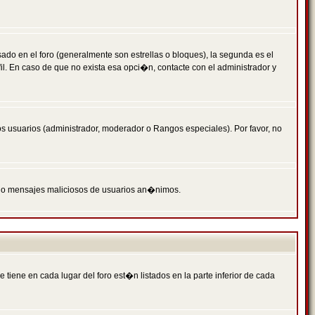
 en el foro (generalmente son estrellas o bloques), la segunda es el
il. En caso de que no exista esa opci�n, contacte con el administrador y
s usuarios (administrador, moderador o Rangos especiales). Por favor, no
PAM o mensajes maliciosos de usuarios an�nimos.
iene en cada lugar del foro est�n listados en la parte inferior de cada