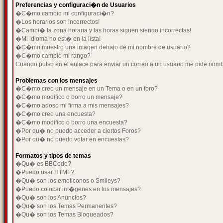
Preferencias y configuraci�n de Usuarios
�C�mo cambio mi configuraci�n?
�Los horarios son incorrectos!
�Cambi� la zona horaria y las horas siguen siendo incorrectas!
�Mi idioma no est� en la lista!
�C�mo muestro una imagen debajo de mi nombre de usuario?
�C�mo cambio mi rango?
Cuando pulso en el enlace para enviar un correo a un usuario me pide nom
Problemas con los mensajes
�C�mo creo un mensaje en un Tema o en un foro?
�C�mo modifico o borro un mensaje?
�C�mo adoso mi firma a mis mensajes?
�C�mo creo una encuesta?
�C�mo modifico o borro una encuesta?
�Por qu� no puedo acceder a ciertos Foros?
�Por qu� no puedo votar en encuestas?
Formatos y tipos de temas
�Qu� es BBCode?
�Puedo usar HTML?
�Qu� son los emoticonos o Smileys?
�Puedo colocar im�genes en los mensajes?
�Qu� son los Anuncios?
�Qu� son los Temas Permanentes?
�Qu� son los Temas Bloqueados?