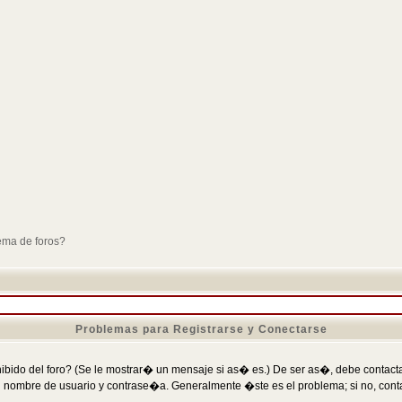
ema de foros?
Problemas para Registrarse y Conectarse
ibido del foro? (Se le mostrar� un mensaje si as� es.) De ser as�, debe contactar
 nombre de usuario y contrase�a. Generalmente �ste es el problema; si no, conta