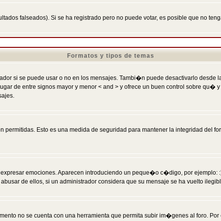
ltados falseados). Si se ha registrado pero no puede votar, es posible que no ten
Formatos y tipos de temas
r si se puede usar o no en los mensajes. Tambi�n puede desactivarlo desde la c
 ] en lugar de entre signos mayor y menor < and > y ofrece un buen control sobre
sajes.
 permitidas. Esto es una medida de seguridad para mantener la integridad del foro
esar emociones. Aparecen introduciendo un peque�o c�digo, por ejemplo: :) signifi
sar de ellos, si un administrador considera que su mensaje se ha vuelto ilegible 
nto no se cuenta con una herramienta que permita subir im�genes al foro. Por