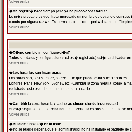
Volver arriba
�Me registr� hace tiempo pero ya no puedo conectarme!
Lo m�s probable es que: haya ingresado un nombre de usuario o contrase�a 
cuenta por alguna raz�n. Es normal que los foros, peri�dicamente, "limpie
Volver arriba
�C�mo cambio mi configuraci�n?
Todos sus datos y configuraciones (si est� registrado) est�n archivados en
Volver arriba
�Los horarios son incorrectos!
Las horas son, casi siempre, correctas, lo que puede estar sucediendo es que
Londres, Paris, New York, Sydney, etc.) Cambiar la zona horaria, como la 
registrado, este es un buen momento para hacerlo.
Volver arriba
�Cambi� la zona horaria y las horas siguen siendo incorrectas!
Si est� seguro de que la zona horaria es correcta es posible que esto se d
Volver arriba
�Mi idioma no est� en la lista!
�sto se puede deber a que el administrador no ha instalado el paquete de s