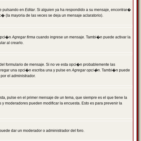
je pulsando en
Editar
. Si alguien ya ha respondido a su mensaje, encontrar�
c� (la mayoria de las veces se deja un mensaje aclaratorio).
 opci�n
Agregar firma
cuando ingrese un mensaje. Tambi�n puede activar la
ar al crearlo.
r del formulario de mensaje. Si no ve esta opci�n probablemente las
agregar una opci�n escriba una y pulse en
Agregar opci�n
. Tambi�n puede
por el administrador.
ta, pulse en el primer mensaje de un tema, que siempre es el que tiene la
es y moderadores pueden modificar la encuesta. Esto es para prevenir la
e puede dar un moderador o administrador del foro.