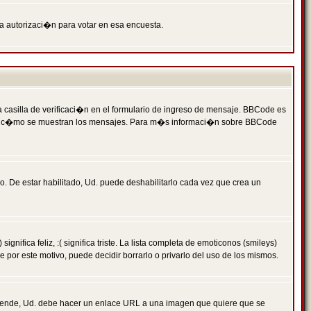
ga autorizaci�n para votar en esa encuesta.
asilla de verificaci�n en el formulario de ingreso de mensaje. BBCode es
 qu� y c�mo se muestran los mensajes. Para m�s informaci�n sobre BBCode
. De estar habilitado, Ud. puede deshabilitarlo cada vez que crea un
ca feliz, :( significa triste. La lista completa de emoticonos (smileys)
por este motivo, puede decidir borrarlo o privarlo del uso de los mismos.
 ende, Ud. debe hacer un enlace URL a una imagen que quiere que se