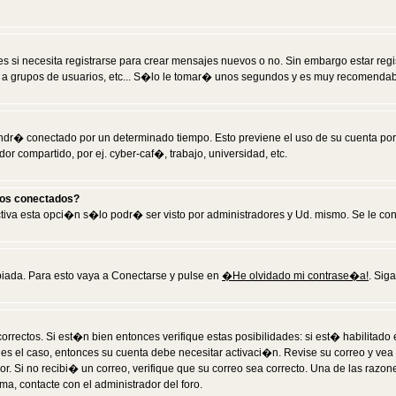
 si necesita registrarse para crear mensajes nuevos o no. Sin embargo estar reg
 a grupos de usuarios, etc... S�lo le tomar� unos segundos y es muy recomendab
tendr� conectado por un determinado tiempo. Esto previene el uso de su cuenta po
 compartido, por ej. cyber-caf�, trabajo, universidad, etc.
ios conectados?
activa esta opci�n s�lo podr� ser visto por administradores y Ud. mismo. Se le co
iada. Para esto vaya a Conectarse y pulse en
�He olvidado mi contrase�a!
. Sig
rrectos. Si est�n bien entonces verifique estas posibilidades: si est� habilitad
 es el caso, entonces su cuenta debe necesitar activaci�n. Revise su correo y vea
dor. Si no recibi� un correo, verifique que su correo sea correcto. Una de las raz
a, contacte con el administrador del foro.