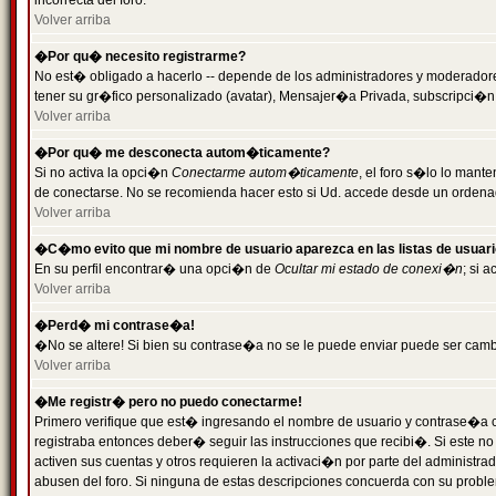
incorrecta del foro.
Volver arriba
�Por qu� necesito registrarme?
No est� obligado a hacerlo -- depende de los administradores y moderadores
tener su gr�fico personalizado (avatar), Mensajer�a Privada, subscripci�n
Volver arriba
�Por qu� me desconecta autom�ticamente?
Si no activa la opci�n
Conectarme autom�ticamente
, el foro s�lo lo man
de conectarse. No se recomienda hacer esto si Ud. accede desde un ordenador
Volver arriba
�C�mo evito que mi nombre de usuario aparezca en las listas de usuar
En su perfil encontrar� una opci�n de
Ocultar mi estado de conexi�n
; si 
Volver arriba
�Perd� mi contrase�a!
�No se altere! Si bien su contrase�a no se le puede enviar puede ser camb
Volver arriba
�Me registr� pero no puedo conectarme!
Primero verifique que est� ingresando el nombre de usuario y contrase�a co
registraba entonces deber� seguir las instrucciones que recibi�. Si este no
activen sus cuentas y otros requieren la activaci�n por parte del administra
abusen del foro. Si ninguna de estas descripciones concuerda con su problem