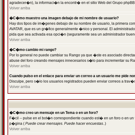
agradecer�n), la informaci�n la encontr� en el sitio Web del Grupo phpBB (
Volver arriba
�C�mo muestro una imagen debajo de mi nombre de usuario?
Hay dos tipos de im�genes debajo de su nombre de usuario, la primera cor
AVATAR, que es un gr�fico generalmente �nico y personal. El administrador d
pida que sea activada esa opci�n (seguramente sea un administrador buen
Volver arriba
�C�mo cambio mi rango?
Por lo general no puede cambiar su Rango ya que �ste es asociado directame
abuse del foro creando mensajes innecesarios s�lo para incrementar su Ra
Volver arriba
Cuando pulso en el enlace para enviar un correo a un usuario me pide n
Disculpe, pero s�lo los usuarios registrados pueden enviar correos a trav�s
Volver arriba
�C�mo creo un mensaje en un Tema o en un foro?
F�cil -- pulse en el bot�n correspondiente cuando est� en un foro o en un t
p�gina (
Puede crear mensajes. Puede hacer encuestas..
)
Volver arriba