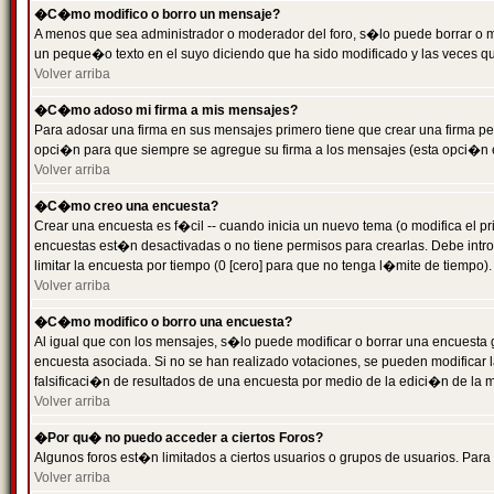
�C�mo modifico o borro un mensaje?
A menos que sea administrador o moderador del foro, s�lo puede borrar o 
un peque�o texto en el suyo diciendo que ha sido modificado y las veces que
Volver arriba
�C�mo adoso mi firma a mis mensajes?
Para adosar una firma en sus mensajes primero tiene que crear una firma pe
opci�n para que siempre se agregue su firma a los mensajes (esta opci�n es
Volver arriba
�C�mo creo una encuesta?
Crear una encuesta es f�cil -- cuando inicia un nuevo tema (o modifica el
encuestas est�n desactivadas o no tiene permisos para crearlas. Debe intro
limitar la encuesta por tiempo (0 [cero] para que no tenga l�mite de tiempo
Volver arriba
�C�mo modifico o borro una encuesta?
Al igual que con los mensajes, s�lo puede modificar o borrar una encuesta 
encuesta asociada. Si no se han realizado votaciones, se pueden modificar l
falsificaci�n de resultados de una encuesta por medio de la edici�n de la 
Volver arriba
�Por qu� no puedo acceder a ciertos Foros?
Algunos foros est�n limitados a ciertos usuarios o grupos de usuarios. Para 
Volver arriba