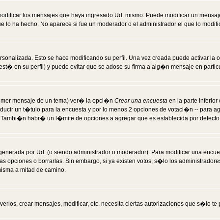
modificar los mensajes que haya ingresado Ud. mismo. Puede modificar un mensa
 lo ha hecho. No aparece si fue un moderador o el administrador el que lo modifi
rsonalizada. Esto se hace modificando su perfil. Una vez creada puede activar la
t� en su perfil) y puede evitar que se adose su firma a alg�n mensaje en particul
 primer mensaje de un tema) ver� la opci�n
Crear una encuesta
en la parte inferio
ducir un t�tulo para la encuesta y por lo menos 2 opciones de votaci�n -- para 
). Tambi�n habr� un l�mite de opciones a agregar que es establecida por defecto 
generada por Ud. (o siendo administrador o moderador). Para modificar una encues
as opciones o borrarlas. Sin embargo, si ya existen votos, s�lo los administrador
misma a mitad de camino.
verlos, crear mensajes, modificar, etc. necesita ciertas autorizaciones que s�lo t