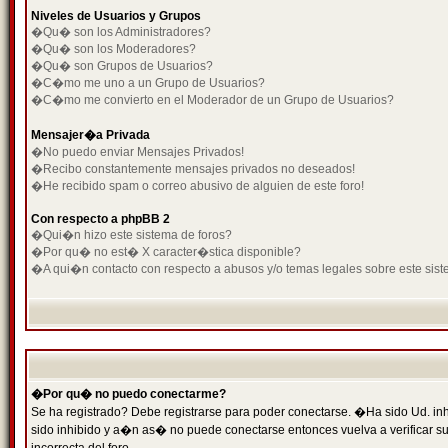
Niveles de Usuarios y Grupos
�Qu� son los Administradores?
�Qu� son los Moderadores?
�Qu� son Grupos de Usuarios?
�C�mo me uno a un Grupo de Usuarios?
�C�mo me convierto en el Moderador de un Grupo de Usuarios?
Mensajer�a Privada
�No puedo enviar Mensajes Privados!
�Recibo constantemente mensajes privados no deseados!
�He recibido spam o correo abusivo de alguien de este foro!
Con respecto a phpBB 2
�Qui�n hizo este sistema de foros?
�Por qu� no est� X caracter�stica disponible?
�A qui�n contacto con respecto a abusos y/o temas legales sobre este sist
�Por qu� no puedo conectarme?
Se ha registrado? Debe registrarse para poder conectarse. �Ha sido Ud. inh
sido inhibido y a�n as� no puede conectarse entonces vuelva a verificar su