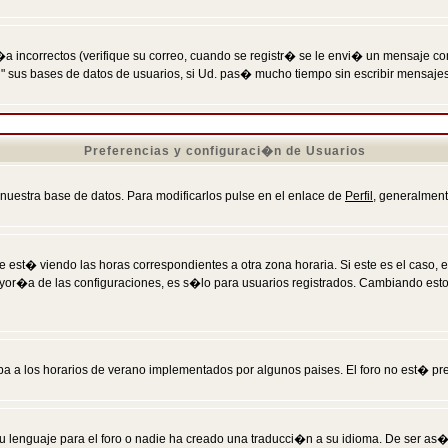
incorrectos (verifique su correo, cuando se registr� se le envi� un mensaje co
n" sus bases de datos de usuarios, si Ud. pas� mucho tiempo sin escribir mensaje
Preferencias y configuraci�n de Usuarios
 nuestra base de datos. Para modificarlos pulse en el enlace de
Perfil
, generalment
 est� viendo las horas correspondientes a otra zona horaria. Si este es el caso, en
mayor�a de las configuraciones, es s�lo para usuarios registrados. Cambiando est
eba a los horarios de verano implementados por algunos paises. El foro no est� pr
u lenguaje para el foro o nadie ha creado una traducci�n a su idioma. De ser as�,