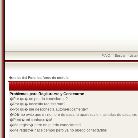
F.A.Q.
Buscar
Lista
�ndice del Foro los foros de nódulo
Problemas para Registrarse y Conectarse
�Por qu� no puedo conectarme?
�Por qu� necesito registrarme?
�Por qu� me desconecta autom�ticamente?
�C�mo evito que mi nombre de usuario aparezca en las listas de usuarios
�Perd� mi contrase�a!
�Me registr� pero no puedo conectarme!
�Me registr� hace tiempo pero ya no puedo conectarme!