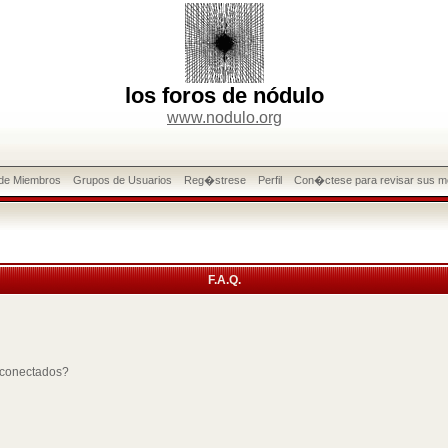
los foros de nódulo
www.nodulo.org
 de Miembros
Grupos de Usuarios
Reg�strese
Perfil
Con�ctese para revisar sus m
F.A.Q.
 conectados?