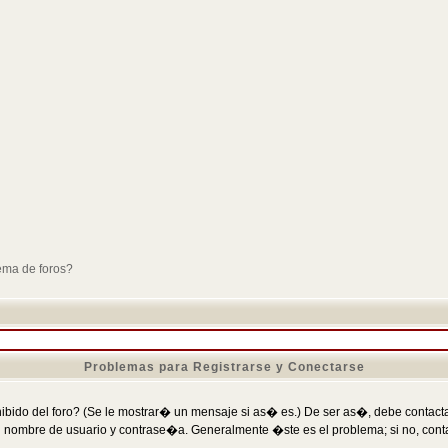
ema de foros?
Problemas para Registrarse y Conectarse
ibido del foro? (Se le mostrar� un mensaje si as� es.) De ser as�, debe contactar
 nombre de usuario y contrase�a. Generalmente �ste es el problema; si no, conta