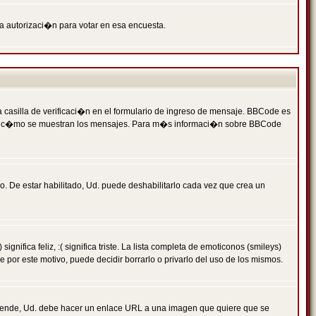
ga autorizaci�n para votar en esa encuesta.
asilla de verificaci�n en el formulario de ingreso de mensaje. BBCode es
 qu� y c�mo se muestran los mensajes. Para m�s informaci�n sobre BBCode
. De estar habilitado, Ud. puede deshabilitarlo cada vez que crea un
ca feliz, :( significa triste. La lista completa de emoticonos (smileys)
por este motivo, puede decidir borrarlo o privarlo del uso de los mismos.
 ende, Ud. debe hacer un enlace URL a una imagen que quiere que se