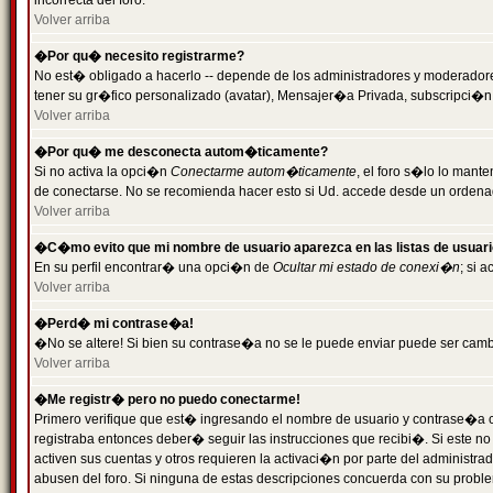
incorrecta del foro.
Volver arriba
�Por qu� necesito registrarme?
No est� obligado a hacerlo -- depende de los administradores y moderadores
tener su gr�fico personalizado (avatar), Mensajer�a Privada, subscripci�n
Volver arriba
�Por qu� me desconecta autom�ticamente?
Si no activa la opci�n
Conectarme autom�ticamente
, el foro s�lo lo man
de conectarse. No se recomienda hacer esto si Ud. accede desde un ordenador
Volver arriba
�C�mo evito que mi nombre de usuario aparezca en las listas de usuar
En su perfil encontrar� una opci�n de
Ocultar mi estado de conexi�n
; si 
Volver arriba
�Perd� mi contrase�a!
�No se altere! Si bien su contrase�a no se le puede enviar puede ser camb
Volver arriba
�Me registr� pero no puedo conectarme!
Primero verifique que est� ingresando el nombre de usuario y contrase�a co
registraba entonces deber� seguir las instrucciones que recibi�. Si este no
activen sus cuentas y otros requieren la activaci�n por parte del administra
abusen del foro. Si ninguna de estas descripciones concuerda con su problem