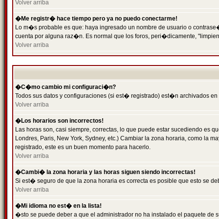
Volver arriba
�Me registr� hace tiempo pero ya no puedo conectarme!
Lo m�s probable es que: haya ingresado un nombre de usuario o contrase�a 
cuenta por alguna raz�n. Es normal que los foros, peri�dicamente, "limpie
Volver arriba
�C�mo cambio mi configuraci�n?
Todos sus datos y configuraciones (si est� registrado) est�n archivados en
Volver arriba
�Los horarios son incorrectos!
Las horas son, casi siempre, correctas, lo que puede estar sucediendo es que
Londres, Paris, New York, Sydney, etc.) Cambiar la zona horaria, como la 
registrado, este es un buen momento para hacerlo.
Volver arriba
�Cambi� la zona horaria y las horas siguen siendo incorrectas!
Si est� seguro de que la zona horaria es correcta es posible que esto se d
Volver arriba
�Mi idioma no est� en la lista!
�sto se puede deber a que el administrador no ha instalado el paquete de s