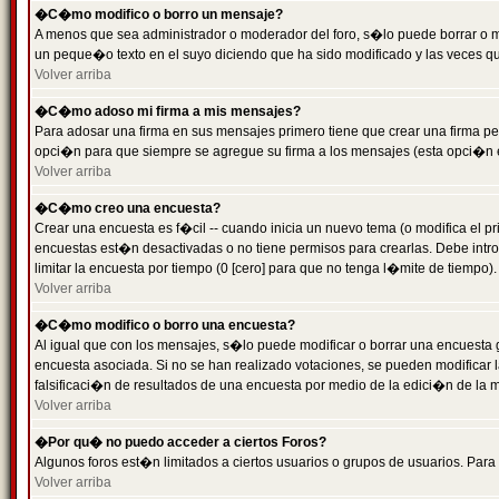
�C�mo modifico o borro un mensaje?
A menos que sea administrador o moderador del foro, s�lo puede borrar o 
un peque�o texto en el suyo diciendo que ha sido modificado y las veces que
Volver arriba
�C�mo adoso mi firma a mis mensajes?
Para adosar una firma en sus mensajes primero tiene que crear una firma pe
opci�n para que siempre se agregue su firma a los mensajes (esta opci�n es
Volver arriba
�C�mo creo una encuesta?
Crear una encuesta es f�cil -- cuando inicia un nuevo tema (o modifica el
encuestas est�n desactivadas o no tiene permisos para crearlas. Debe intro
limitar la encuesta por tiempo (0 [cero] para que no tenga l�mite de tiempo
Volver arriba
�C�mo modifico o borro una encuesta?
Al igual que con los mensajes, s�lo puede modificar o borrar una encuesta 
encuesta asociada. Si no se han realizado votaciones, se pueden modificar l
falsificaci�n de resultados de una encuesta por medio de la edici�n de la 
Volver arriba
�Por qu� no puedo acceder a ciertos Foros?
Algunos foros est�n limitados a ciertos usuarios o grupos de usuarios. Para 
Volver arriba