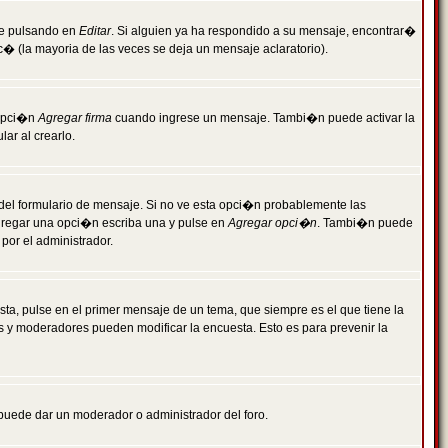
je pulsando en
Editar
. Si alguien ya ha respondido a su mensaje, encontrar�
c� (la mayoria de las veces se deja un mensaje aclaratorio).
 opci�n
Agregar firma
cuando ingrese un mensaje. Tambi�n puede activar la
ar al crearlo.
r del formulario de mensaje. Si no ve esta opci�n probablemente las
agregar una opci�n escriba una y pulse en
Agregar opci�n
. Tambi�n puede
por el administrador.
ta, pulse en el primer mensaje de un tema, que siempre es el que tiene la
es y moderadores pueden modificar la encuesta. Esto es para prevenir la
e puede dar un moderador o administrador del foro.