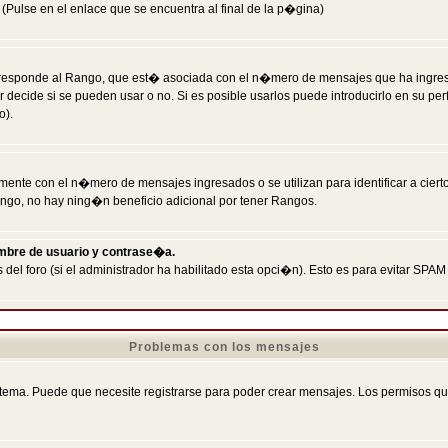
Pulse en el enlace que se encuentra al final de la p�gina)
responde al Rango, que est� asociada con el n�mero de mensajes que ha ingresado
ecide si se pueden usar o no. Si es posible usarlos puede introducirlo en su perf
o).
nte con el n�mero de mensajes ingresados o se utilizan para identificar a cierto
ngo, no hay ning�n beneficio adicional por tener Rangos.
ombre de usuario y contrase�a.
 del foro (si el administrador ha habilitado esta opci�n). Esto es para evitar S
Problemas con los mensajes
ema. Puede que necesite registrarse para poder crear mensajes. Los permisos que t