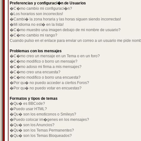
Preferencias y configuraci�n de Usuarios
�C�mo cambio mi configuraci�n?
�Los horarios son incorrectos!
�Cambi� la zona horaria y las horas siguen siendo incorrectas!
�Mi idioma no est� en la lista!
�C�mo muestro una imagen debajo de mi nombre de usuario?
�C�mo cambio mi rango?
Cuando pulso en el enlace para enviar un correo a un usuario me pide nom
Problemas con los mensajes
�C�mo creo un mensaje en un Tema o en un foro?
�C�mo modifico o borro un mensaje?
�C�mo adoso mi firma a mis mensajes?
�C�mo creo una encuesta?
�C�mo modifico o borro una encuesta?
�Por qu� no puedo acceder a ciertos Foros?
�Por qu� no puedo votar en encuestas?
Formatos y tipos de temas
�Qu� es BBCode?
�Puedo usar HTML?
�Qu� son los emoticonos o Smileys?
�Puedo colocar im�genes en los mensajes?
�Qu� son los Anuncios?
�Qu� son los Temas Permanentes?
�Qu� son los Temas Bloqueados?