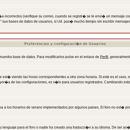
incorrectos (verifique su correo, cuando se registr� se le envi� un mensaje co
n" sus bases de datos de usuarios, si Ud. pas� mucho tiempo sin escribir mensaje
Preferencias y configuraci�n de Usuarios
 nuestra base de datos. Para modificarlos pulse en el enlace de
Perfil
, generalment
 est� viendo las horas correspondientes a otra zona horaria. Si este es el caso, en
mayor�a de las configuraciones, es s�lo para usuarios registrados. Cambiando est
eba a los horarios de verano implementados por algunos paises. El foro no est� pr
u lenguaje para el foro o nadie ha creado una traducci�n a su idioma. De ser as�,