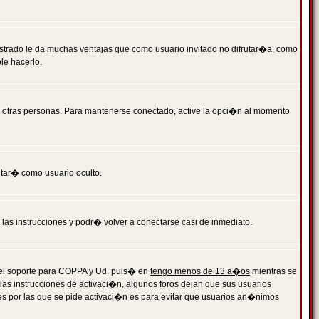
istrado le da muchas ventajas que como usuario invitado no difrutar�a, como
le hacerlo.
r otras personas. Para mantenerse conectado, active la opci�n al momento
ntar� como usuario oculto.
a las instrucciones y podr� volver a conectarse casi de inmediato.
o el soporte para COPPA y Ud. puls� en
tengo menos de 13 a�os
mientras se
 las instrucciones de activaci�n, algunos foros dejan que sus usuarios
ones por las que se pide activaci�n es para evitar que usuarios an�nimos