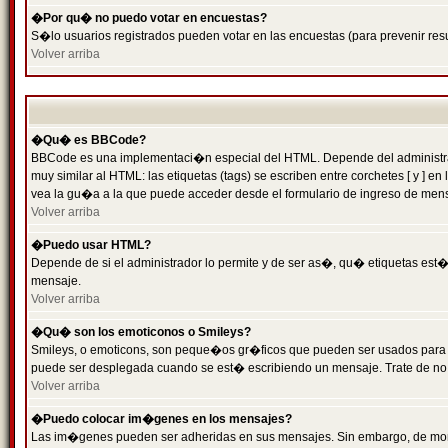
�Por qu� no puedo votar en encuestas?
S�lo usuarios registrados pueden votar en las encuestas (para prevenir resu
Volver arriba
�Qu� es BBCode?
BBCode es una implementaci�n especial del HTML. Depende del administrado
muy similar al HTML: las etiquetas (tags) se escriben entre corchetes [ y
vea la gu�a a la que puede acceder desde el formulario de ingreso de men
Volver arriba
�Puedo usar HTML?
Depende de si el administrador lo permite y de ser as�, qu� etiquetas est�n
mensaje.
Volver arriba
�Qu� son los emoticonos o Smileys?
Smileys, o emoticons, son peque�os gr�ficos que pueden ser usados para expr
puede ser desplegada cuando se est� escribiendo un mensaje. Trate de no abu
Volver arriba
�Puedo colocar im�genes en los mensajes?
Las im�genes pueden ser adheridas en sus mensajes. Sin embargo, de mome