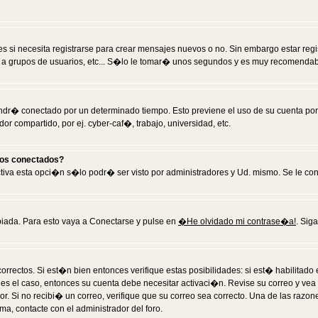
 si necesita registrarse para crear mensajes nuevos o no. Sin embargo estar reg
 a grupos de usuarios, etc... S�lo le tomar� unos segundos y es muy recomendab
tendr� conectado por un determinado tiempo. Esto previene el uso de su cuenta po
 compartido, por ej. cyber-caf�, trabajo, universidad, etc.
ios conectados?
activa esta opci�n s�lo podr� ser visto por administradores y Ud. mismo. Se le co
iada. Para esto vaya a Conectarse y pulse en
�He olvidado mi contrase�a!
. Sig
rrectos. Si est�n bien entonces verifique estas posibilidades: si est� habilitad
 es el caso, entonces su cuenta debe necesitar activaci�n. Revise su correo y vea
dor. Si no recibi� un correo, verifique que su correo sea correcto. Una de las raz
a, contacte con el administrador del foro.