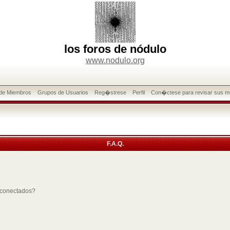
los foros de nódulo
www.nodulo.org
 de Miembros
Grupos de Usuarios
Reg�strese
Perfil
Con�ctese para revisar sus m
F.A.Q.
 conectados?