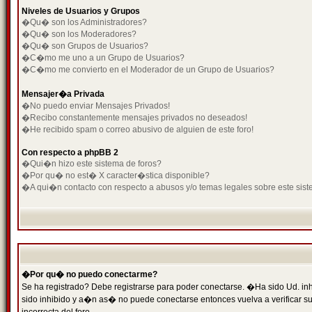
Niveles de Usuarios y Grupos
�Qu� son los Administradores?
�Qu� son los Moderadores?
�Qu� son Grupos de Usuarios?
�C�mo me uno a un Grupo de Usuarios?
�C�mo me convierto en el Moderador de un Grupo de Usuarios?
Mensajer�a Privada
�No puedo enviar Mensajes Privados!
�Recibo constantemente mensajes privados no deseados!
�He recibido spam o correo abusivo de alguien de este foro!
Con respecto a phpBB 2
�Qui�n hizo este sistema de foros?
�Por qu� no est� X caracter�stica disponible?
�A qui�n contacto con respecto a abusos y/o temas legales sobre este sist
�Por qu� no puedo conectarme?
Se ha registrado? Debe registrarse para poder conectarse. �Ha sido Ud. inh
sido inhibido y a�n as� no puede conectarse entonces vuelva a verificar su