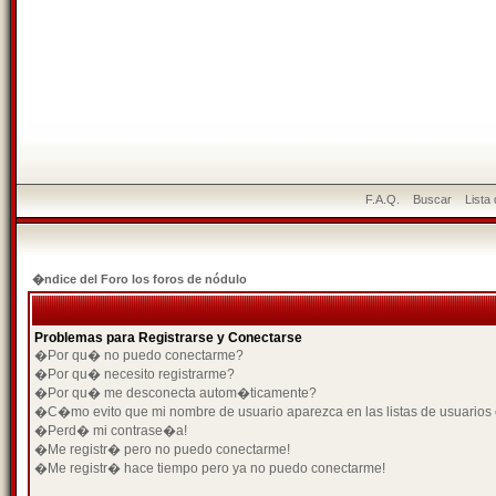
F.A.Q.
Buscar
Lista
�ndice del Foro los foros de nódulo
Problemas para Registrarse y Conectarse
�Por qu� no puedo conectarme?
�Por qu� necesito registrarme?
�Por qu� me desconecta autom�ticamente?
�C�mo evito que mi nombre de usuario aparezca en las listas de usuarios
�Perd� mi contrase�a!
�Me registr� pero no puedo conectarme!
�Me registr� hace tiempo pero ya no puedo conectarme!