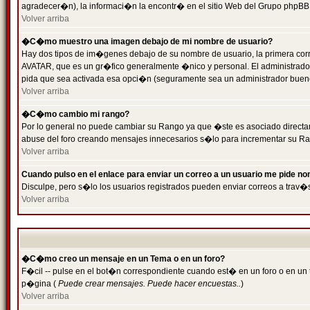
agradecer�n), la informaci�n la encontr� en el sitio Web del Grupo phpBB (
Volver arriba
�C�mo muestro una imagen debajo de mi nombre de usuario?
Hay dos tipos de im�genes debajo de su nombre de usuario, la primera cor
AVATAR, que es un gr�fico generalmente �nico y personal. El administrador d
pida que sea activada esa opci�n (seguramente sea un administrador buen
Volver arriba
�C�mo cambio mi rango?
Por lo general no puede cambiar su Rango ya que �ste es asociado directame
abuse del foro creando mensajes innecesarios s�lo para incrementar su Ra
Volver arriba
Cuando pulso en el enlace para enviar un correo a un usuario me pide n
Disculpe, pero s�lo los usuarios registrados pueden enviar correos a trav�s
Volver arriba
�C�mo creo un mensaje en un Tema o en un foro?
F�cil -- pulse en el bot�n correspondiente cuando est� en un foro o en un t
p�gina (
Puede crear mensajes. Puede hacer encuestas..
)
Volver arriba