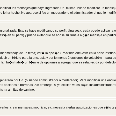
modificar los mensajes que haya ingresado Ud. mismo. Puede modificar un mensa
 lo ha hecho. No aparece si fue un moderador o el administrador el que lo modifi
rsonalizada. Esto se hace modificando su perfil. Una vez creada puede activar la
t� en su perfil) y puede evitar que se adose su firma a alg�n mensaje en particul
 primer mensaje de un tema) ver� la opci�n
Crear una encuesta
en la parte inferio
ducir un t�tulo para la encuesta y por lo menos 2 opciones de votaci�n -- para 
). Tambi�n habr� un l�mite de opciones a agregar que es establecida por defecto 
generada por Ud. (o siendo administrador o moderador). Para modificar una encues
as opciones o borrarlas. Sin embargo, si ya existen votos, s�lo los administrador
misma a mitad de camino.
verlos, crear mensajes, modificar, etc. necesita ciertas autorizaciones que s�lo t