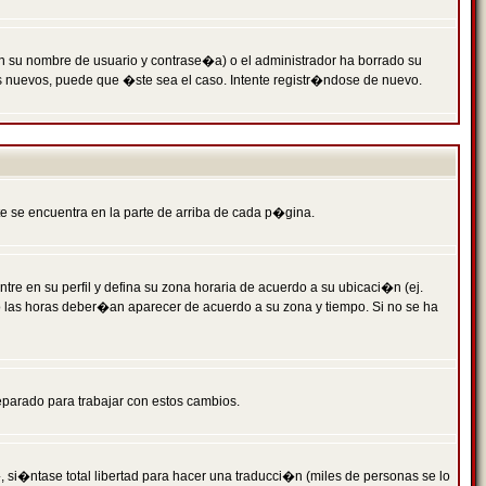
n su nombre de usuario y contrase�a) o el administrador ha borrado su
s nuevos, puede que �ste sea el caso. Intente registr�ndose de nuevo.
e se encuentra en la parte de arriba de cada p�gina.
tre en su perfil y defina su zona horaria de acuerdo a su ubicaci�n (ej.
o las horas deber�an aparecer de acuerdo a su zona y tiempo. Si no se ha
eparado para trabajar con estos cambios.
 si�ntase total libertad para hacer una traducci�n (miles de personas se lo