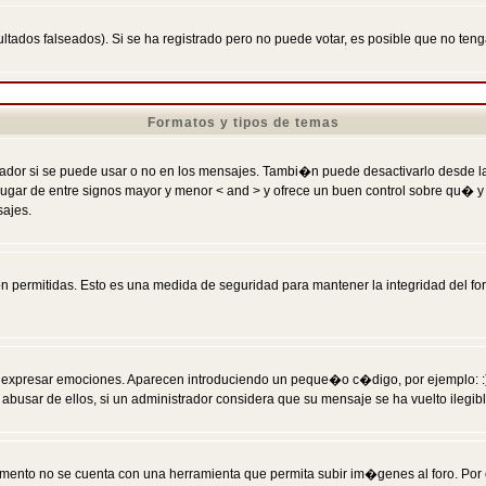
ltados falseados). Si se ha registrado pero no puede votar, es posible que no ten
Formatos y tipos de temas
r si se puede usar o no en los mensajes. Tambi�n puede desactivarlo desde la c
 ] en lugar de entre signos mayor y menor < and > y ofrece un buen control sobre
sajes.
 permitidas. Esto es una medida de seguridad para mantener la integridad del foro
esar emociones. Aparecen introduciendo un peque�o c�digo, por ejemplo: :) signifi
sar de ellos, si un administrador considera que su mensaje se ha vuelto ilegible 
nto no se cuenta con una herramienta que permita subir im�genes al foro. Por