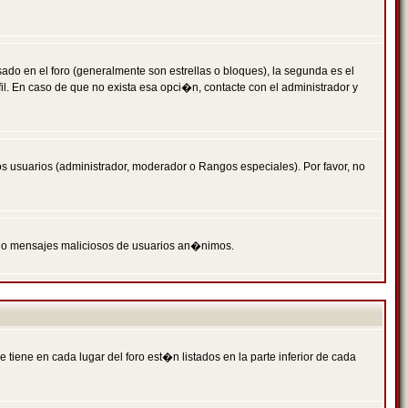
 en el foro (generalmente son estrellas o bloques), la segunda es el
il. En caso de que no exista esa opci�n, contacte con el administrador y
s usuarios (administrador, moderador o Rangos especiales). Por favor, no
PAM o mensajes maliciosos de usuarios an�nimos.
iene en cada lugar del foro est�n listados en la parte inferior de cada