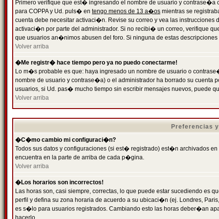
Primero verifique que est� ingresando el nombre de usuario y contrase�a cor
para COPPA y Ud. puls� en
tengo menos de 13 a�os
mientras se registrab
cuenta debe necesitar activaci�n. Revise su correo y vea las instrucciones d
activaci�n por parte del administrador. Si no recibi� un correo, verifique qu
que usuarios an�nimos abusen del foro. Si ninguna de estas descripciones c
Volver arriba
�Me registr� hace tiempo pero ya no puedo conectarme!
Lo m�s probable es que: haya ingresado un nombre de usuario o contrase�a
nombre de usuario y contrase�a) o el administrador ha borrado su cuenta p
usuarios, si Ud. pas� mucho tiempo sin escribir mensajes nuevos, puede qu
Volver arriba
Preferencias 
�C�mo cambio mi configuraci�n?
Todos sus datos y configuraciones (si est� registrado) est�n archivados en
encuentra en la parte de arriba de cada p�gina.
Volver arriba
�Los horarios son incorrectos!
Las horas son, casi siempre, correctas, lo que puede estar sucediendo es que
perfil y defina su zona horaria de acuerdo a su ubicaci�n (ej. Londres, Par
es s�lo para usuarios registrados. Cambiando esto las horas deber�an apar
hacerlo.