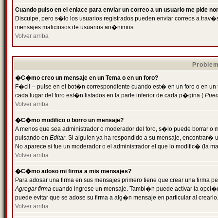
Cuando pulso en el enlace para enviar un correo a un usuario me pide n
Disculpe, pero s�lo los usuarios registrados pueden enviar correos a trav�s 
mensajes maliciosos de usuarios an�nimos.
Volver arriba
Problem
�C�mo creo un mensaje en un Tema o en un foro?
F�cil -- pulse en el bot�n correspondiente cuando est� en un foro o en un
cada lugar del foro est�n listados en la parte inferior de cada p�gina (
Puede
Volver arriba
�C�mo modifico o borro un mensaje?
A menos que sea administrador o moderador del foro, s�lo puede borrar o 
pulsando en
Editar
. Si alguien ya ha respondido a su mensaje, encontrar� 
No aparece si fue un moderador o el administrador el que lo modific� (la ma
Volver arriba
�C�mo adoso mi firma a mis mensajes?
Para adosar una firma en sus mensajes primero tiene que crear una firma pe
Agregar firma
cuando ingrese un mensaje. Tambi�n puede activar la opci�n 
puede evitar que se adose su firma a alg�n mensaje en particular al crearlo
Volver arriba