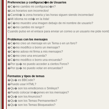
Preferencias y configuraci�n de Usuarios
�C�mo cambio mi configuraci�n?
�Los horarios son incorrectos!
�Cambi� la zona horaria y las horas siguen siendo incorrectas!
�Mi idioma no est� en la lista!
�C�mo muestro una imagen debajo de mi nombre de usuario?
�C�mo cambio mi rango?
Cuando pulso en el enlace para enviar un correo a un usuario me pide nom
Problemas con los mensajes
�C�mo creo un mensaje en un Tema o en un foro?
�C�mo modifico o borro un mensaje?
�C�mo adoso mi firma a mis mensajes?
�C�mo creo una encuesta?
�C�mo modifico o borro una encuesta?
�Por qu� no puedo acceder a ciertos Foros?
�Por qu� no puedo votar en encuestas?
Formatos y tipos de temas
�Qu� es BBCode?
�Puedo usar HTML?
�Qu� son los emoticonos o Smileys?
�Puedo colocar im�genes en los mensajes?
�Qu� son los Anuncios?
�Qu� son los Temas Permanentes?
�Qu� son los Temas Bloqueados?