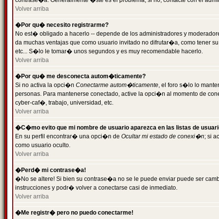
contrase�a. Generalmente �ste es el problema; si no, contacte con el admini
Volver arriba
�Por qu� necesito registrarme?
No est� obligado a hacerlo -- depende de los administradores y moderadores
da muchas ventajas que como usuario invitado no difrutar�a, como tener su
etc... S�lo le tomar� unos segundos y es muy recomendable hacerlo.
Volver arriba
�Por qu� me desconecta autom�ticamente?
Si no activa la opci�n
Conectarme autom�ticamente
, el foro s�lo lo mant
personas. Para mantenerse conectado, active la opci�n al momento de cone
cyber-caf�, trabajo, universidad, etc.
Volver arriba
�C�mo evito que mi nombre de usuario aparezca en las listas de usuar
En su perfil encontrar� una opci�n de
Ocultar mi estado de conexi�n
; si 
como usuario oculto.
Volver arriba
�Perd� mi contrase�a!
�No se altere! Si bien su contrase�a no se le puede enviar puede ser camb
instrucciones y podr� volver a conectarse casi de inmediato.
Volver arriba
�Me registr� pero no puedo conectarme!