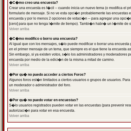
�C�mo creo una encuesta?
Crear una encuesta es f�cil -- cuando inicia un nuevo tema (o modifica el
formulario de mensaje. Si no ve esta opci�n probablemente las encuestas es
encuesta y por lo menos 2 opciones de votaci�n -- para agregar una opci�
[cero] para que no tenga l�mite de tiempo). Tambi�n habr� un l�mite de op
Volver arriba
�C�mo modifico o borro una encuesta?
Al igual que con los mensajes, s�lo puede modificar o borrar una encuesta 
en el primer mensaje de un tema, que siempre es el que tiene la encuesta as
Sin embargo, si ya existen votos, s�lo los administradores y moderadores pu
encuesta por medio de la edici�n de la misma a mitad de camino.
Volver arriba
�Por qu� no puedo acceder a ciertos Foros?
Algunos foros est�n limitados a ciertos usuarios o grupos de usuarios. Para 
un moderador o administrador del foro.
Volver arriba
�Por qu� no puedo votar en encuestas?
S�lo usuarios registrados pueden votar en las encuestas (para prevenir resu
autorizaci�n para votar en esa encuesta.
Volver arriba