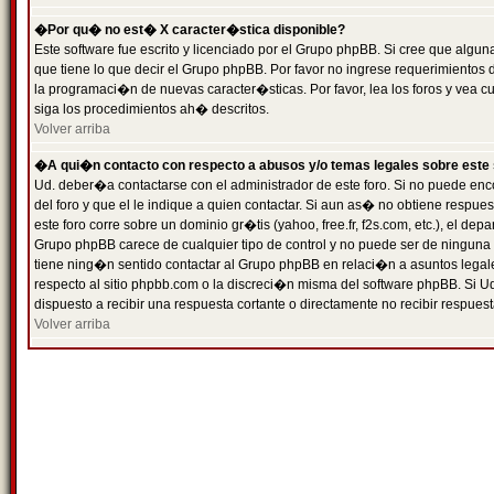
�Por qu� no est� X caracter�stica disponible?
Este software fue escrito y licenciado por el Grupo phpBB. Si cree que algun
que tiene lo que decir el Grupo phpBB. Por favor no ingrese requerimientos
la programaci�n de nuevas caracter�sticas. Por favor, lea los foros y vea c
siga los procedimientos ah� descritos.
Volver arriba
�A qui�n contacto con respecto a abusos y/o temas legales sobre este 
Ud. deber�a contactarse con el administrador de este foro. Si no puede enc
del foro y que el le indique a quien contactar. Si aun as� no obtiene resp
este foro corre sobre un dominio gr�tis (yahoo, free.fr, f2s.com, etc.), el d
Grupo phpBB carece de cualquier tipo de control y no puede ser de ninguna
tiene ning�n sentido contactar al Grupo phpBB en relaci�n a asuntos legal
respecto al sitio phpbb.com o la discreci�n misma del software phpBB. Si U
dispuesto a recibir una respuesta cortante o directamente no recibir respuest
Volver arriba