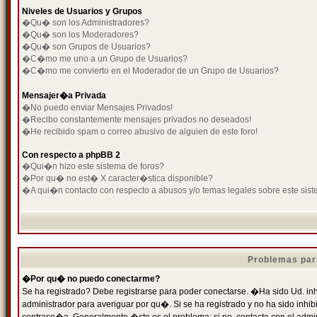
Niveles de Usuarios y Grupos
�Qu� son los Administradores?
�Qu� son los Moderadores?
�Qu� son Grupos de Usuarios?
�C�mo me uno a un Grupo de Usuarios?
�C�mo me convierto en el Moderador de un Grupo de Usuarios?
Mensajer�a Privada
�No puedo enviar Mensajes Privados!
�Recibo constantemente mensajes privados no deseados!
�He recibido spam o correo abusivo de alguien de este foro!
Con respecto a phpBB 2
�Qui�n hizo este sistema de foros?
�Por qu� no est� X caracter�stica disponible?
�A qui�n contacto con respecto a abusos y/o temas legales sobre este sist
Problemas par
�Por qu� no puedo conectarme?
Se ha registrado? Debe registrarse para poder conectarse. �Ha sido Ud. inh
administrador para averiguar por qu�. Si se ha registrado y no ha sido inh