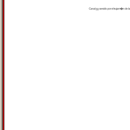
Canal
rss
servido por el
trujam�n
de la