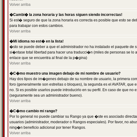
Volver arriba
�Cambi� la zona horaria y las horas siguen siendo incorrectas!
Si est� seguro de que la zona horaria es correcta es posible que esto se d
para trabajar con estos cambios.
Volver arriba
�Mi idioma no est� en la lista!
�sto se puede deber a que el administrador no ha instalado el paquete de s
si�ntase total libertad para hacer una traducci�n (miles de personas se lo
enlace que se encuentra al final de la p�gina)
Volver arriba
�C�mo muestro una imagen debajo de mi nombre de usuario?
Hay dos tipos de im�genes debajo de su nombre de usuario, la primera co
foro (generalmente son estrellas o bloques), la segunda es el AVATAR, que 
no. Si es posible usarlos puede introducirlo en su perfil. En caso de que no
(seguramente sea un administrador bueno).
Volver arriba
�C�mo cambio mi rango?
Por lo general no puede cambiar su Rango ya que �ste es asociado directame
usuarios (administrador, moderador o Rangos especiales). Por favor, no ab
ning�n beneficio adicional por tener Rangos.
Volver arriba