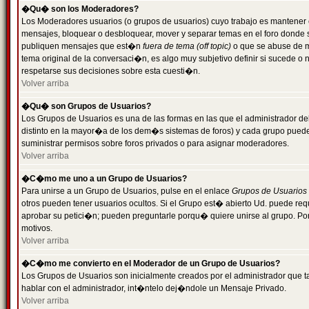
�Qu� son los Moderadores?
Los Moderadores usuarios (o grupos de usuarios) cuyo trabajo es mantener 
mensajes, bloquear o desbloquear, mover y separar temas en el foro donde
publiquen mensajes que est�n
fuera de tema (off topic)
o que se abuse de ma
tema original de la conversaci�n, es algo muy subjetivo definir si sucede 
respetarse sus decisiones sobre esta cuesti�n.
Volver arriba
�Qu� son Grupos de Usuarios?
Los Grupos de Usuarios es una de las formas en las que el administrador de
distinto en la mayor�a de los dem�s sistemas de foros) y cada grupo puede te
suministrar permisos sobre foros privados o para asignar moderadores.
Volver arriba
�C�mo me uno a un Grupo de Usuarios?
Para unirse a un Grupo de Usuarios, pulse en el enlace
Grupos de Usuarios
otros pueden tener usuarios ocultos. Si el Grupo est� abierto Ud. puede re
aprobar su petici�n; pueden preguntarle porqu� quiere unirse al grupo. Por
motivos.
Volver arriba
�C�mo me convierto en el Moderador de un Grupo de Usuarios?
Los Grupos de Usuarios son inicialmente creados por el administrador que
hablar con el administrador, int�ntelo dej�ndole un Mensaje Privado.
Volver arriba