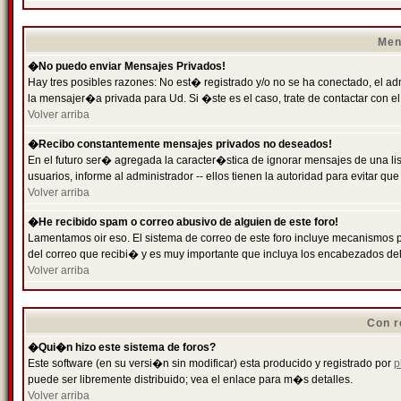
Men
�No puedo enviar Mensajes Privados!
Hay tres posibles razones: No est� registrado y/o no se ha conectado, el ad
la mensajer�a privada para Ud. Si �ste es el caso, trate de contactar con el
Volver arriba
�Recibo constantemente mensajes privados no deseados!
En el futuro ser� agregada la caracter�stica de ignorar mensajes de una l
usuarios, informe al administrador -- ellos tienen la autoridad para evitar 
Volver arriba
�He recibido spam o correo abusivo de alguien de este foro!
Lamentamos oir eso. El sistema de correo de este foro incluye mecanismos p
del correo que recibi� y es muy importante que incluya los encabezados de
Volver arriba
Con r
�Qui�n hizo este sistema de foros?
Este software (en su versi�n sin modificar) esta producido y registrado por
p
puede ser libremente distribuido; vea el enlace para m�s detalles.
Volver arriba