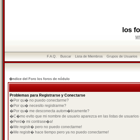
los f
w
F.A.Q.
Buscar
Lista de Miembros
Grupos de Usuarios
�ndice del Foro los foros de nódulo
Problemas para Registrarse y Conectarse
�Por qu� no puedo conectarme?
�Por qu� necesito registrarme?
�Por qu� me desconecta autom�ticamente?
�C�mo evito que mi nombre de usuario aparezca en las listas de usuarios
�Perd� mi contrase�a!
�Me registr� pero no puedo conectarme!
�Me registr� hace tiempo pero ya no puedo conectarme!