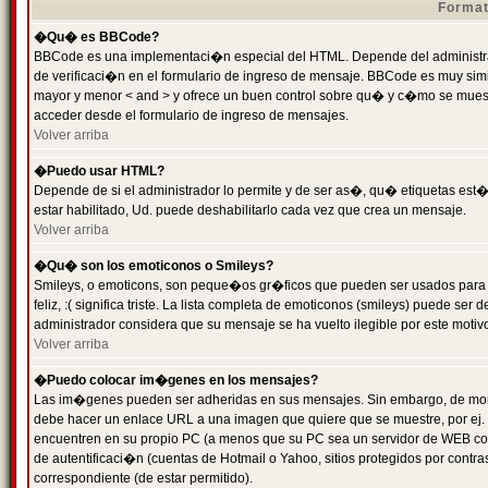
Format
�Qu� es BBCode?
BBCode es una implementaci�n especial del HTML. Depende del administrad
de verificaci�n en el formulario de ingreso de mensaje. BBCode es muy simila
mayor y menor < and > y ofrece un buen control sobre qu� y c�mo se mue
acceder desde el formulario de ingreso de mensajes.
Volver arriba
�Puedo usar HTML?
Depende de si el administrador lo permite y de ser as�, qu� etiquetas est�
estar habilitado, Ud. puede deshabilitarlo cada vez que crea un mensaje.
Volver arriba
�Qu� son los emoticonos o Smileys?
Smileys, o emoticons, son peque�os gr�ficos que pueden ser usados para 
feliz, :( significa triste. La lista completa de emoticonos (smileys) puede s
administrador considera que su mensaje se ha vuelto ilegible por este motivo
Volver arriba
�Puedo colocar im�genes en los mensajes?
Las im�genes pueden ser adheridas en sus mensajes. Sin embargo, de mome
debe hacer un enlace URL a una imagen que quiere que se muestre, por ej.
encuentren en su propio PC (a menos que su PC sea un servidor de WEB c
de autentificaci�n (cuentas de Hotmail o Yahoo, sitios protegidos por contr
correspondiente (de estar permitido).