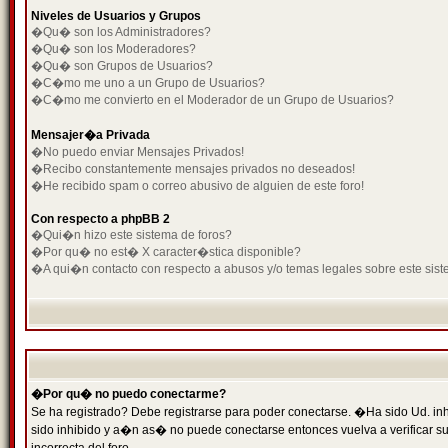
Niveles de Usuarios y Grupos
�Qu� son los Administradores?
�Qu� son los Moderadores?
�Qu� son Grupos de Usuarios?
�C�mo me uno a un Grupo de Usuarios?
�C�mo me convierto en el Moderador de un Grupo de Usuarios?
Mensajer�a Privada
�No puedo enviar Mensajes Privados!
�Recibo constantemente mensajes privados no deseados!
�He recibido spam o correo abusivo de alguien de este foro!
Con respecto a phpBB 2
�Qui�n hizo este sistema de foros?
�Por qu� no est� X caracter�stica disponible?
�A qui�n contacto con respecto a abusos y/o temas legales sobre este sist
�Por qu� no puedo conectarme?
Se ha registrado? Debe registrarse para poder conectarse. �Ha sido Ud. inh
sido inhibido y a�n as� no puede conectarse entonces vuelva a verificar su