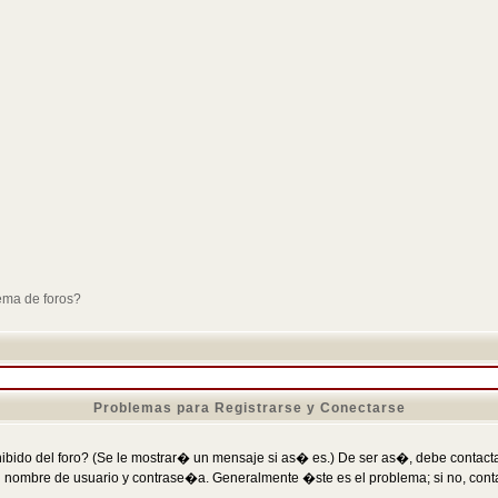
ema de foros?
Problemas para Registrarse y Conectarse
ibido del foro? (Se le mostrar� un mensaje si as� es.) De ser as�, debe contactar
 nombre de usuario y contrase�a. Generalmente �ste es el problema; si no, conta