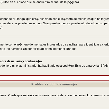
Pulse en el enlace que se encuentra al final de la p�gina)
responde al Rango, que est� asociada con el n�mero de mensajes que ha ingresado
ecide si se pueden usar o no. Si es posible usarlos puede introducirlo en su perf
o).
nte con el n�mero de mensajes ingresados o se utilizan para identificar a cierto
ngo, no hay ning�n beneficio adicional por tener Rangos.
ombre de usuario y contrase�a.
 del foro (si el administrador ha habilitado esta opci�n). Esto es para evitar S
Problemas con los mensajes
ema. Puede que necesite registrarse para poder crear mensajes. Los permisos que t