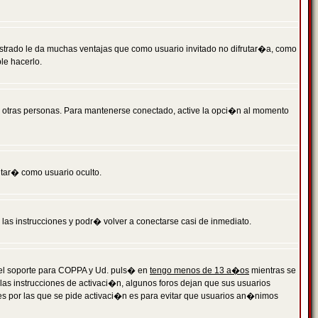
istrado le da muchas ventajas que como usuario invitado no difrutar�a, como
le hacerlo.
r otras personas. Para mantenerse conectado, active la opci�n al momento
ntar� como usuario oculto.
a las instrucciones y podr� volver a conectarse casi de inmediato.
o el soporte para COPPA y Ud. puls� en
tengo menos de 13 a�os
mientras se
 las instrucciones de activaci�n, algunos foros dejan que sus usuarios
ones por las que se pide activaci�n es para evitar que usuarios an�nimos