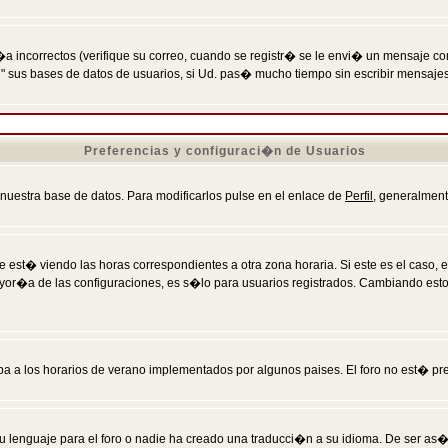
incorrectos (verifique su correo, cuando se registr� se le envi� un mensaje co
n" sus bases de datos de usuarios, si Ud. pas� mucho tiempo sin escribir mensaje
Preferencias y configuraci�n de Usuarios
 nuestra base de datos. Para modificarlos pulse en el enlace de
Perfil
, generalment
 est� viendo las horas correspondientes a otra zona horaria. Si este es el caso, en
mayor�a de las configuraciones, es s�lo para usuarios registrados. Cambiando est
eba a los horarios de verano implementados por algunos paises. El foro no est� pr
u lenguaje para el foro o nadie ha creado una traducci�n a su idioma. De ser as�,