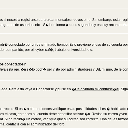
 si necesita registrarse para crear mensajes nuevos o no. Sin embargo estar reg
 a grupos de usuarios, etc... S�lo le tomar� unos segundos y es muy recomendab
tendr� conectado por un determinado tiempo. Esto previene el uso de su cuenta po
 compartido, por ej. cyber-caf�, trabajo, universidad, etc.
ios conectados?
activa esta opci�n s�lo podr� ser visto por administradores y Ud. mismo. Se le co
iada. Para esto vaya a Conectarse y pulse en
�He olvidado mi contrase�a!
. Sig
rrectos. Si est�n bien entonces verifique estas posibilidades: si est� habilitad
 es el caso, entonces su cuenta debe necesitar activaci�n. Revise su correo y vea
dor. Si no recibi� un correo, verifique que su correo sea correcto. Una de las raz
a, contacte con el administrador del foro.