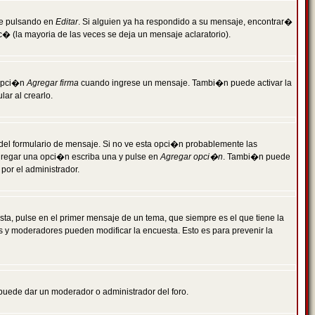
je pulsando en
Editar
. Si alguien ya ha respondido a su mensaje, encontrar�
c� (la mayoria de las veces se deja un mensaje aclaratorio).
 opci�n
Agregar firma
cuando ingrese un mensaje. Tambi�n puede activar la
ar al crearlo.
r del formulario de mensaje. Si no ve esta opci�n probablemente las
agregar una opci�n escriba una y pulse en
Agregar opci�n
. Tambi�n puede
por el administrador.
ta, pulse en el primer mensaje de un tema, que siempre es el que tiene la
es y moderadores pueden modificar la encuesta. Esto es para prevenir la
e puede dar un moderador o administrador del foro.