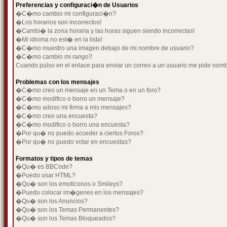
Preferencias y configuraci�n de Usuarios
�C�mo cambio mi configuraci�n?
�Los horarios son incorrectos!
�Cambi� la zona horaria y las horas siguen siendo incorrectas!
�Mi idioma no est� en la lista!
�C�mo muestro una imagen debajo de mi nombre de usuario?
�C�mo cambio mi rango?
Cuando pulso en el enlace para enviar un correo a un usuario me pide nom
Problemas con los mensajes
�C�mo creo un mensaje en un Tema o en un foro?
�C�mo modifico o borro un mensaje?
�C�mo adoso mi firma a mis mensajes?
�C�mo creo una encuesta?
�C�mo modifico o borro una encuesta?
�Por qu� no puedo acceder a ciertos Foros?
�Por qu� no puedo votar en encuestas?
Formatos y tipos de temas
�Qu� es BBCode?
�Puedo usar HTML?
�Qu� son los emoticonos o Smileys?
�Puedo colocar im�genes en los mensajes?
�Qu� son los Anuncios?
�Qu� son los Temas Permanentes?
�Qu� son los Temas Bloqueados?