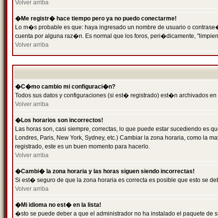
Volver arriba
�Me registr� hace tiempo pero ya no puedo conectarme!
Lo m�s probable es que: haya ingresado un nombre de usuario o contrase�a 
cuenta por alguna raz�n. Es normal que los foros, peri�dicamente, "limpie
Volver arriba
�C�mo cambio mi configuraci�n?
Todos sus datos y configuraciones (si est� registrado) est�n archivados en
Volver arriba
�Los horarios son incorrectos!
Las horas son, casi siempre, correctas, lo que puede estar sucediendo es que
Londres, Paris, New York, Sydney, etc.) Cambiar la zona horaria, como la 
registrado, este es un buen momento para hacerlo.
Volver arriba
�Cambi� la zona horaria y las horas siguen siendo incorrectas!
Si est� seguro de que la zona horaria es correcta es posible que esto se d
Volver arriba
�Mi idioma no est� en la lista!
�sto se puede deber a que el administrador no ha instalado el paquete de s