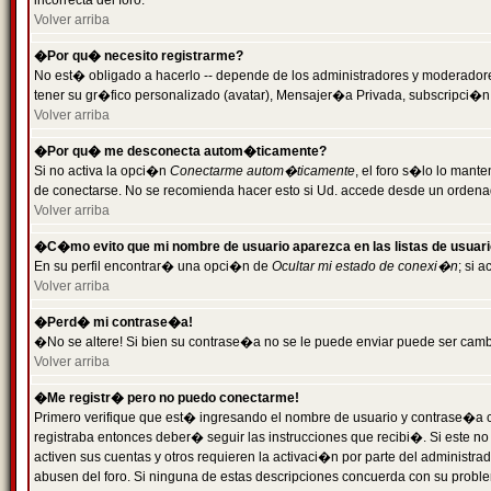
incorrecta del foro.
Volver arriba
�Por qu� necesito registrarme?
No est� obligado a hacerlo -- depende de los administradores y moderadores
tener su gr�fico personalizado (avatar), Mensajer�a Privada, subscripci�n
Volver arriba
�Por qu� me desconecta autom�ticamente?
Si no activa la opci�n
Conectarme autom�ticamente
, el foro s�lo lo man
de conectarse. No se recomienda hacer esto si Ud. accede desde un ordenador
Volver arriba
�C�mo evito que mi nombre de usuario aparezca en las listas de usuar
En su perfil encontrar� una opci�n de
Ocultar mi estado de conexi�n
; si 
Volver arriba
�Perd� mi contrase�a!
�No se altere! Si bien su contrase�a no se le puede enviar puede ser camb
Volver arriba
�Me registr� pero no puedo conectarme!
Primero verifique que est� ingresando el nombre de usuario y contrase�a co
registraba entonces deber� seguir las instrucciones que recibi�. Si este no
activen sus cuentas y otros requieren la activaci�n por parte del administra
abusen del foro. Si ninguna de estas descripciones concuerda con su problem