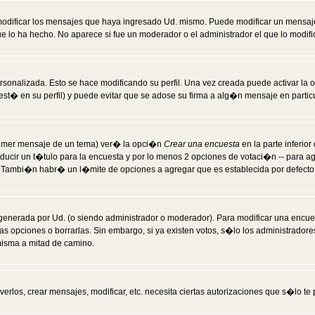
modificar los mensajes que haya ingresado Ud. mismo. Puede modificar un mensa
 lo ha hecho. No aparece si fue un moderador o el administrador el que lo modifi
rsonalizada. Esto se hace modificando su perfil. Una vez creada puede activar la
t� en su perfil) y puede evitar que se adose su firma a alg�n mensaje en particul
 primer mensaje de un tema) ver� la opci�n
Crear una encuesta
en la parte inferio
ducir un t�tulo para la encuesta y por lo menos 2 opciones de votaci�n -- para 
). Tambi�n habr� un l�mite de opciones a agregar que es establecida por defecto 
generada por Ud. (o siendo administrador o moderador). Para modificar una encues
as opciones o borrarlas. Sin embargo, si ya existen votos, s�lo los administrador
misma a mitad de camino.
verlos, crear mensajes, modificar, etc. necesita ciertas autorizaciones que s�lo t