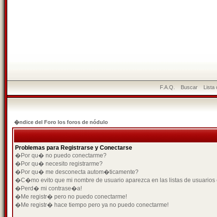
F.A.Q.
Buscar
Lista
�ndice del Foro los foros de nódulo
Problemas para Registrarse y Conectarse
�Por qu� no puedo conectarme?
�Por qu� necesito registrarme?
�Por qu� me desconecta autom�ticamente?
�C�mo evito que mi nombre de usuario aparezca en las listas de usuarios
�Perd� mi contrase�a!
�Me registr� pero no puedo conectarme!
�Me registr� hace tiempo pero ya no puedo conectarme!