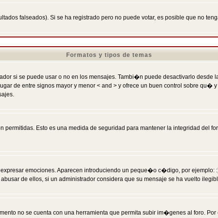
ltados falseados). Si se ha registrado pero no puede votar, es posible que no ten
Formatos y tipos de temas
r si se puede usar o no en los mensajes. Tambi�n puede desactivarlo desde la c
 ] en lugar de entre signos mayor y menor < and > y ofrece un buen control sobre
sajes.
 permitidas. Esto es una medida de seguridad para mantener la integridad del foro
esar emociones. Aparecen introduciendo un peque�o c�digo, por ejemplo: :) signifi
sar de ellos, si un administrador considera que su mensaje se ha vuelto ilegible 
nto no se cuenta con una herramienta que permita subir im�genes al foro. Por