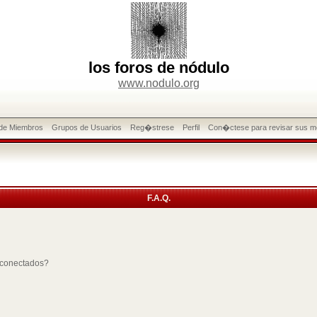
los foros de nódulo
www.nodulo.org
 de Miembros
Grupos de Usuarios
Reg�strese
Perfil
Con�ctese para revisar sus m
F.A.Q.
 conectados?