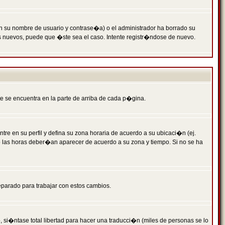
n su nombre de usuario y contrase�a) o el administrador ha borrado su
s nuevos, puede que �ste sea el caso. Intente registr�ndose de nuevo.
e se encuentra en la parte de arriba de cada p�gina.
tre en su perfil y defina su zona horaria de acuerdo a su ubicaci�n (ej.
o las horas deber�an aparecer de acuerdo a su zona y tiempo. Si no se ha
eparado para trabajar con estos cambios.
 si�ntase total libertad para hacer una traducci�n (miles de personas se lo