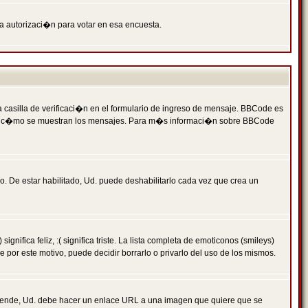
ga autorizaci�n para votar en esa encuesta.
asilla de verificaci�n en el formulario de ingreso de mensaje. BBCode es
 qu� y c�mo se muestran los mensajes. Para m�s informaci�n sobre BBCode
. De estar habilitado, Ud. puede deshabilitarlo cada vez que crea un
ca feliz, :( significa triste. La lista completa de emoticonos (smileys)
por este motivo, puede decidir borrarlo o privarlo del uso de los mismos.
 ende, Ud. debe hacer un enlace URL a una imagen que quiere que se