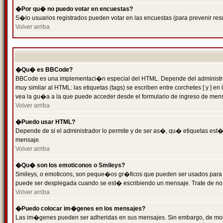
�Por qu� no puedo votar en encuestas?
S�lo usuarios registrados pueden votar en las encuestas (para prevenir resu
Volver arriba
�Qu� es BBCode?
BBCode es una implementaci�n especial del HTML. Depende del administrado
muy similar al HTML: las etiquetas (tags) se escriben entre corchetes [ y
vea la gu�a a la que puede acceder desde el formulario de ingreso de men
Volver arriba
�Puedo usar HTML?
Depende de si el administrador lo permite y de ser as�, qu� etiquetas est�n
mensaje.
Volver arriba
�Qu� son los emoticonos o Smileys?
Smileys, o emoticons, son peque�os gr�ficos que pueden ser usados para expr
puede ser desplegada cuando se est� escribiendo un mensaje. Trate de no abu
Volver arriba
�Puedo colocar im�genes en los mensajes?
Las im�genes pueden ser adheridas en sus mensajes. Sin embargo, de mome