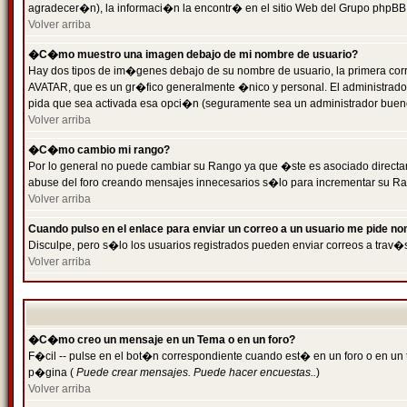
agradecer�n), la informaci�n la encontr� en el sitio Web del Grupo phpBB (
Volver arriba
�C�mo muestro una imagen debajo de mi nombre de usuario?
Hay dos tipos de im�genes debajo de su nombre de usuario, la primera cor
AVATAR, que es un gr�fico generalmente �nico y personal. El administrador d
pida que sea activada esa opci�n (seguramente sea un administrador buen
Volver arriba
�C�mo cambio mi rango?
Por lo general no puede cambiar su Rango ya que �ste es asociado directame
abuse del foro creando mensajes innecesarios s�lo para incrementar su Ra
Volver arriba
Cuando pulso en el enlace para enviar un correo a un usuario me pide n
Disculpe, pero s�lo los usuarios registrados pueden enviar correos a trav�s
Volver arriba
�C�mo creo un mensaje en un Tema o en un foro?
F�cil -- pulse en el bot�n correspondiente cuando est� en un foro o en un t
p�gina (
Puede crear mensajes. Puede hacer encuestas..
)
Volver arriba