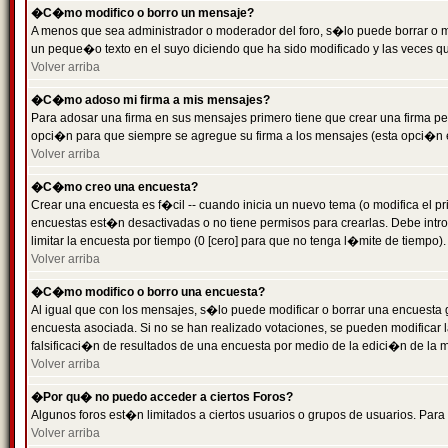
�C�mo modifico o borro un mensaje?
A menos que sea administrador o moderador del foro, s�lo puede borrar o 
un peque�o texto en el suyo diciendo que ha sido modificado y las veces que
Volver arriba
�C�mo adoso mi firma a mis mensajes?
Para adosar una firma en sus mensajes primero tiene que crear una firma pe
opci�n para que siempre se agregue su firma a los mensajes (esta opci�n es
Volver arriba
�C�mo creo una encuesta?
Crear una encuesta es f�cil -- cuando inicia un nuevo tema (o modifica el
encuestas est�n desactivadas o no tiene permisos para crearlas. Debe intro
limitar la encuesta por tiempo (0 [cero] para que no tenga l�mite de tiempo
Volver arriba
�C�mo modifico o borro una encuesta?
Al igual que con los mensajes, s�lo puede modificar o borrar una encuesta 
encuesta asociada. Si no se han realizado votaciones, se pueden modificar l
falsificaci�n de resultados de una encuesta por medio de la edici�n de la 
Volver arriba
�Por qu� no puedo acceder a ciertos Foros?
Algunos foros est�n limitados a ciertos usuarios o grupos de usuarios. Para 
Volver arriba