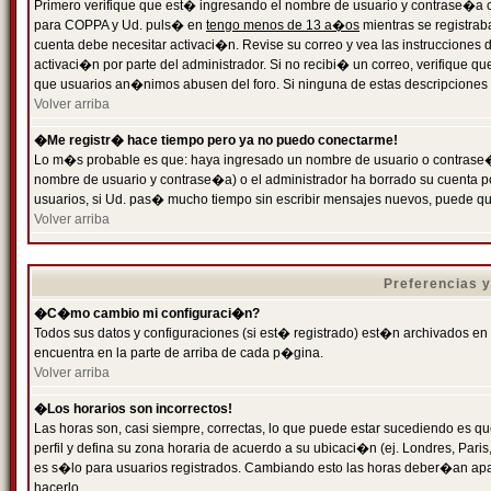
Primero verifique que est� ingresando el nombre de usuario y contrase�a cor
para COPPA y Ud. puls� en
tengo menos de 13 a�os
mientras se registrab
cuenta debe necesitar activaci�n. Revise su correo y vea las instrucciones d
activaci�n por parte del administrador. Si no recibi� un correo, verifique qu
que usuarios an�nimos abusen del foro. Si ninguna de estas descripciones c
Volver arriba
�Me registr� hace tiempo pero ya no puedo conectarme!
Lo m�s probable es que: haya ingresado un nombre de usuario o contrase�a
nombre de usuario y contrase�a) o el administrador ha borrado su cuenta p
usuarios, si Ud. pas� mucho tiempo sin escribir mensajes nuevos, puede qu
Volver arriba
Preferencias 
�C�mo cambio mi configuraci�n?
Todos sus datos y configuraciones (si est� registrado) est�n archivados en
encuentra en la parte de arriba de cada p�gina.
Volver arriba
�Los horarios son incorrectos!
Las horas son, casi siempre, correctas, lo que puede estar sucediendo es que
perfil y defina su zona horaria de acuerdo a su ubicaci�n (ej. Londres, Par
es s�lo para usuarios registrados. Cambiando esto las horas deber�an apar
hacerlo.