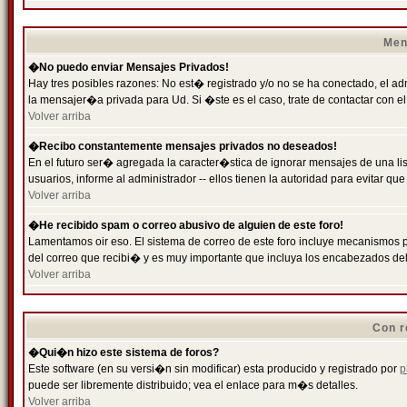
Men
�No puedo enviar Mensajes Privados!
Hay tres posibles razones: No est� registrado y/o no se ha conectado, el ad
la mensajer�a privada para Ud. Si �ste es el caso, trate de contactar con el
Volver arriba
�Recibo constantemente mensajes privados no deseados!
En el futuro ser� agregada la caracter�stica de ignorar mensajes de una l
usuarios, informe al administrador -- ellos tienen la autoridad para evitar 
Volver arriba
�He recibido spam o correo abusivo de alguien de este foro!
Lamentamos oir eso. El sistema de correo de este foro incluye mecanismos p
del correo que recibi� y es muy importante que incluya los encabezados de
Volver arriba
Con r
�Qui�n hizo este sistema de foros?
Este software (en su versi�n sin modificar) esta producido y registrado por
p
puede ser libremente distribuido; vea el enlace para m�s detalles.
Volver arriba