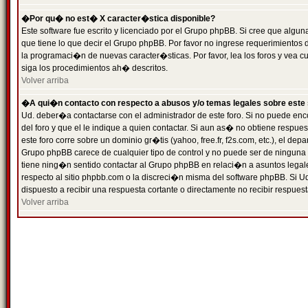
�Por qu� no est� X caracter�stica disponible?
Este software fue escrito y licenciado por el Grupo phpBB. Si cree que algun
que tiene lo que decir el Grupo phpBB. Por favor no ingrese requerimientos
la programaci�n de nuevas caracter�sticas. Por favor, lea los foros y vea c
siga los procedimientos ah� descritos.
Volver arriba
�A qui�n contacto con respecto a abusos y/o temas legales sobre este 
Ud. deber�a contactarse con el administrador de este foro. Si no puede enc
del foro y que el le indique a quien contactar. Si aun as� no obtiene resp
este foro corre sobre un dominio gr�tis (yahoo, free.fr, f2s.com, etc.), el d
Grupo phpBB carece de cualquier tipo de control y no puede ser de ninguna
tiene ning�n sentido contactar al Grupo phpBB en relaci�n a asuntos legal
respecto al sitio phpbb.com o la discreci�n misma del software phpBB. Si U
dispuesto a recibir una respuesta cortante o directamente no recibir respuest
Volver arriba