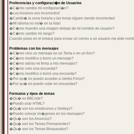
Preferencias y configuraci�n de Usuarios
�C�mo cambio mi configuraci�n?
�Los horarios son incorrectos!
�Cambi� la zona horaria y las horas siguen siendo incorrectas!
�Mi idioma no est� en la lista!
�C�mo muestro una imagen debajo de mi nombre de usuario?
�C�mo cambio mi rango?
Cuando pulso en el enlace para enviar un correo a un usuario me pide nom
Problemas con los mensajes
�C�mo creo un mensaje en un Tema o en un foro?
�C�mo modifico o borro un mensaje?
�C�mo adoso mi firma a mis mensajes?
�C�mo creo una encuesta?
�C�mo modifico o borro una encuesta?
�Por qu� no puedo acceder a ciertos Foros?
�Por qu� no puedo votar en encuestas?
Formatos y tipos de temas
�Qu� es BBCode?
�Puedo usar HTML?
�Qu� son los emoticonos o Smileys?
�Puedo colocar im�genes en los mensajes?
�Qu� son los Anuncios?
�Qu� son los Temas Permanentes?
�Qu� son los Temas Bloqueados?