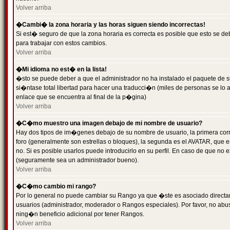
Volver arriba
�Cambi� la zona horaria y las horas siguen siendo incorrectas!
Si est� seguro de que la zona horaria es correcta es posible que esto se d
para trabajar con estos cambios.
Volver arriba
�Mi idioma no est� en la lista!
�sto se puede deber a que el administrador no ha instalado el paquete de s
si�ntase total libertad para hacer una traducci�n (miles de personas se lo
enlace que se encuentra al final de la p�gina)
Volver arriba
�C�mo muestro una imagen debajo de mi nombre de usuario?
Hay dos tipos de im�genes debajo de su nombre de usuario, la primera co
foro (generalmente son estrellas o bloques), la segunda es el AVATAR, que 
no. Si es posible usarlos puede introducirlo en su perfil. En caso de que no
(seguramente sea un administrador bueno).
Volver arriba
�C�mo cambio mi rango?
Por lo general no puede cambiar su Rango ya que �ste es asociado directame
usuarios (administrador, moderador o Rangos especiales). Por favor, no ab
ning�n beneficio adicional por tener Rangos.
Volver arriba