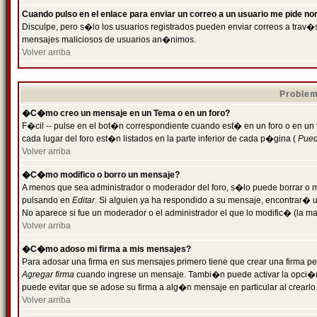
Cuando pulso en el enlace para enviar un correo a un usuario me pide n
Disculpe, pero s�lo los usuarios registrados pueden enviar correos a trav�s 
mensajes maliciosos de usuarios an�nimos.
Volver arriba
Problem
�C�mo creo un mensaje en un Tema o en un foro?
F�cil -- pulse en el bot�n correspondiente cuando est� en un foro o en un
cada lugar del foro est�n listados en la parte inferior de cada p�gina (
Puede
Volver arriba
�C�mo modifico o borro un mensaje?
A menos que sea administrador o moderador del foro, s�lo puede borrar o 
pulsando en
Editar
. Si alguien ya ha respondido a su mensaje, encontrar� 
No aparece si fue un moderador o el administrador el que lo modific� (la ma
Volver arriba
�C�mo adoso mi firma a mis mensajes?
Para adosar una firma en sus mensajes primero tiene que crear una firma pe
Agregar firma
cuando ingrese un mensaje. Tambi�n puede activar la opci�n 
puede evitar que se adose su firma a alg�n mensaje en particular al crearlo
Volver arriba