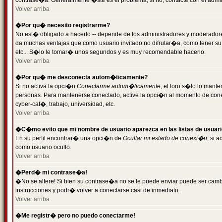
contrase�a. Generalmente �ste es el problema; si no, contacte con el admini
Volver arriba
�Por qu� necesito registrarme?
No est� obligado a hacerlo -- depende de los administradores y moderadores
da muchas ventajas que como usuario invitado no difrutar�a, como tener su
etc... S�lo le tomar� unos segundos y es muy recomendable hacerlo.
Volver arriba
�Por qu� me desconecta autom�ticamente?
Si no activa la opci�n
Conectarme autom�ticamente
, el foro s�lo lo mant
personas. Para mantenerse conectado, active la opci�n al momento de cone
cyber-caf�, trabajo, universidad, etc.
Volver arriba
�C�mo evito que mi nombre de usuario aparezca en las listas de usuar
En su perfil encontrar� una opci�n de
Ocultar mi estado de conexi�n
; si 
como usuario oculto.
Volver arriba
�Perd� mi contrase�a!
�No se altere! Si bien su contrase�a no se le puede enviar puede ser camb
instrucciones y podr� volver a conectarse casi de inmediato.
Volver arriba
�Me registr� pero no puedo conectarme!