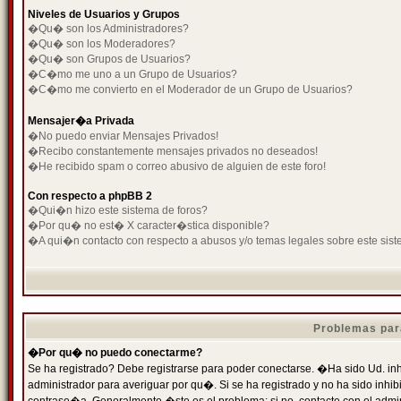
Niveles de Usuarios y Grupos
�Qu� son los Administradores?
�Qu� son los Moderadores?
�Qu� son Grupos de Usuarios?
�C�mo me uno a un Grupo de Usuarios?
�C�mo me convierto en el Moderador de un Grupo de Usuarios?
Mensajer�a Privada
�No puedo enviar Mensajes Privados!
�Recibo constantemente mensajes privados no deseados!
�He recibido spam o correo abusivo de alguien de este foro!
Con respecto a phpBB 2
�Qui�n hizo este sistema de foros?
�Por qu� no est� X caracter�stica disponible?
�A qui�n contacto con respecto a abusos y/o temas legales sobre este sist
Problemas par
�Por qu� no puedo conectarme?
Se ha registrado? Debe registrarse para poder conectarse. �Ha sido Ud. inh
administrador para averiguar por qu�. Si se ha registrado y no ha sido inh