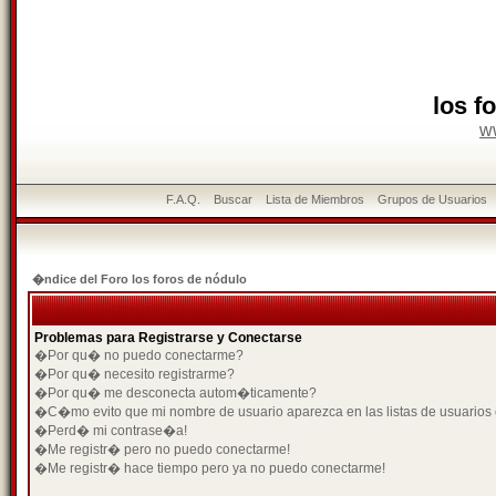
los f
w
F.A.Q.
Buscar
Lista de Miembros
Grupos de Usuarios
�ndice del Foro los foros de nódulo
Problemas para Registrarse y Conectarse
�Por qu� no puedo conectarme?
�Por qu� necesito registrarme?
�Por qu� me desconecta autom�ticamente?
�C�mo evito que mi nombre de usuario aparezca en las listas de usuarios
�Perd� mi contrase�a!
�Me registr� pero no puedo conectarme!
�Me registr� hace tiempo pero ya no puedo conectarme!