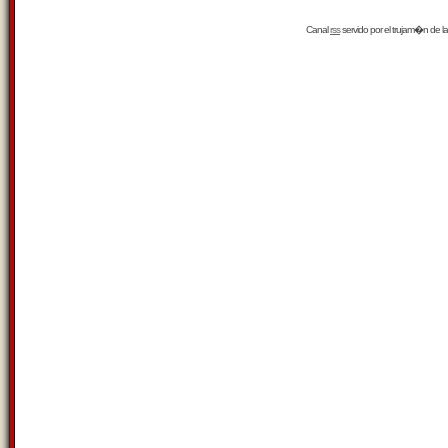
Canal
rss
servido por el
trujam�n
de la