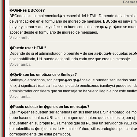
Format
�Qu� es BBCode?
BBCode es una implementaci�n especial del HTML. Depende del administrad
de verificaci�n en el formulario de ingreso de mensaje. BBCode es muy simila
mayor y menor < and > y ofrece un buen control sobre qu� y c�mo se mue
acceder desde el formulario de ingreso de mensajes.
Volver arriba
�Puedo usar HTML?
Depende de si el administrador lo permite y de ser as�, qu� etiquetas est�
estar habilitado, Ud. puede deshabilitarlo cada vez que crea un mensaje.
Volver arriba
�Qu� son los emoticonos o Smileys?
Smileys, o emoticons, son peque�os gr�ficos que pueden ser usados para 
feliz, :( significa triste. La lista completa de emoticonos (smileys) puede s
administrador considera que su mensaje se ha vuelto ilegible por este motivo
Volver arriba
�Puedo colocar im�genes en los mensajes?
Las im�genes pueden ser adheridas en sus mensajes. Sin embargo, de mome
debe hacer un enlace URL a una imagen que quiere que se muestre, por ej.
encuentren en su propio PC (a menos que su PC sea un servidor de WEB c
de autentificaci�n (cuentas de Hotmail o Yahoo, sitios protegidos por contr
correspondiente (de estar permitido).