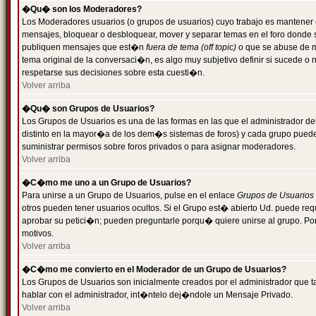
�Qu� son los Moderadores?
Los Moderadores usuarios (o grupos de usuarios) cuyo trabajo es mantener 
mensajes, bloquear o desbloquear, mover y separar temas en el foro donde
publiquen mensajes que est�n
fuera de tema (off topic)
o que se abuse de ma
tema original de la conversaci�n, es algo muy subjetivo definir si sucede 
respetarse sus decisiones sobre esta cuesti�n.
Volver arriba
�Qu� son Grupos de Usuarios?
Los Grupos de Usuarios es una de las formas en las que el administrador de
distinto en la mayor�a de los dem�s sistemas de foros) y cada grupo puede te
suministrar permisos sobre foros privados o para asignar moderadores.
Volver arriba
�C�mo me uno a un Grupo de Usuarios?
Para unirse a un Grupo de Usuarios, pulse en el enlace
Grupos de Usuarios
otros pueden tener usuarios ocultos. Si el Grupo est� abierto Ud. puede re
aprobar su petici�n; pueden preguntarle porqu� quiere unirse al grupo. Por
motivos.
Volver arriba
�C�mo me convierto en el Moderador de un Grupo de Usuarios?
Los Grupos de Usuarios son inicialmente creados por el administrador que
hablar con el administrador, int�ntelo dej�ndole un Mensaje Privado.
Volver arriba