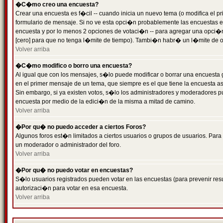
�C�mo creo una encuesta?
Crear una encuesta es f�cil -- cuando inicia un nuevo tema (o modifica el
formulario de mensaje. Si no ve esta opci�n probablemente las encuestas es
encuesta y por lo menos 2 opciones de votaci�n -- para agregar una opci�
[cero] para que no tenga l�mite de tiempo). Tambi�n habr� un l�mite de op
Volver arriba
�C�mo modifico o borro una encuesta?
Al igual que con los mensajes, s�lo puede modificar o borrar una encuesta 
en el primer mensaje de un tema, que siempre es el que tiene la encuesta as
Sin embargo, si ya existen votos, s�lo los administradores y moderadores pu
encuesta por medio de la edici�n de la misma a mitad de camino.
Volver arriba
�Por qu� no puedo acceder a ciertos Foros?
Algunos foros est�n limitados a ciertos usuarios o grupos de usuarios. Para 
un moderador o administrador del foro.
Volver arriba
�Por qu� no puedo votar en encuestas?
S�lo usuarios registrados pueden votar en las encuestas (para prevenir resu
autorizaci�n para votar en esa encuesta.
Volver arriba