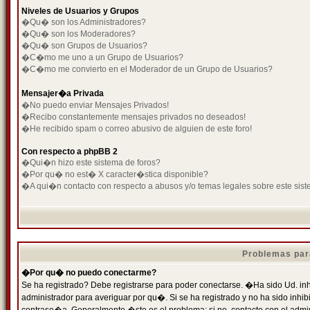
Niveles de Usuarios y Grupos
�Qu� son los Administradores?
�Qu� son los Moderadores?
�Qu� son Grupos de Usuarios?
�C�mo me uno a un Grupo de Usuarios?
�C�mo me convierto en el Moderador de un Grupo de Usuarios?
Mensajer�a Privada
�No puedo enviar Mensajes Privados!
�Recibo constantemente mensajes privados no deseados!
�He recibido spam o correo abusivo de alguien de este foro!
Con respecto a phpBB 2
�Qui�n hizo este sistema de foros?
�Por qu� no est� X caracter�stica disponible?
�A qui�n contacto con respecto a abusos y/o temas legales sobre este sist
Problemas par
�Por qu� no puedo conectarme?
Se ha registrado? Debe registrarse para poder conectarse. �Ha sido Ud. inh
administrador para averiguar por qu�. Si se ha registrado y no ha sido inh