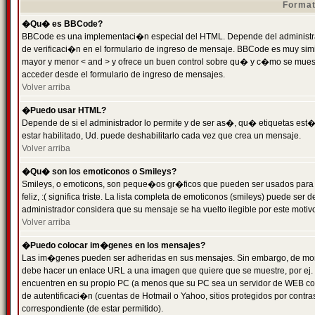
Format
�Qu� es BBCode?
BBCode es una implementaci�n especial del HTML. Depende del administrad
de verificaci�n en el formulario de ingreso de mensaje. BBCode es muy simila
mayor y menor < and > y ofrece un buen control sobre qu� y c�mo se mue
acceder desde el formulario de ingreso de mensajes.
Volver arriba
�Puedo usar HTML?
Depende de si el administrador lo permite y de ser as�, qu� etiquetas est�
estar habilitado, Ud. puede deshabilitarlo cada vez que crea un mensaje.
Volver arriba
�Qu� son los emoticonos o Smileys?
Smileys, o emoticons, son peque�os gr�ficos que pueden ser usados para 
feliz, :( significa triste. La lista completa de emoticonos (smileys) puede s
administrador considera que su mensaje se ha vuelto ilegible por este motivo
Volver arriba
�Puedo colocar im�genes en los mensajes?
Las im�genes pueden ser adheridas en sus mensajes. Sin embargo, de mome
debe hacer un enlace URL a una imagen que quiere que se muestre, por ej.
encuentren en su propio PC (a menos que su PC sea un servidor de WEB c
de autentificaci�n (cuentas de Hotmail o Yahoo, sitios protegidos por contr
correspondiente (de estar permitido).