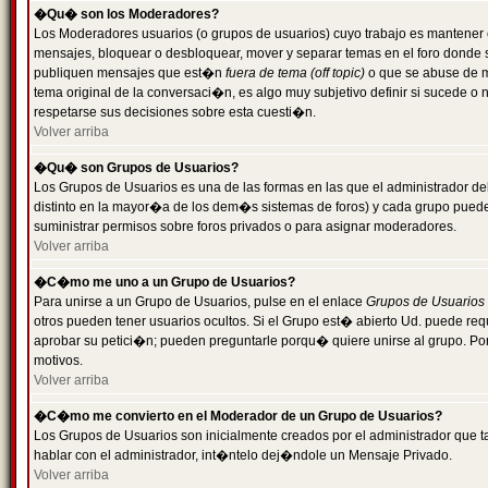
�Qu� son los Moderadores?
Los Moderadores usuarios (o grupos de usuarios) cuyo trabajo es mantener 
mensajes, bloquear o desbloquear, mover y separar temas en el foro donde
publiquen mensajes que est�n
fuera de tema (off topic)
o que se abuse de ma
tema original de la conversaci�n, es algo muy subjetivo definir si sucede 
respetarse sus decisiones sobre esta cuesti�n.
Volver arriba
�Qu� son Grupos de Usuarios?
Los Grupos de Usuarios es una de las formas en las que el administrador de
distinto en la mayor�a de los dem�s sistemas de foros) y cada grupo puede te
suministrar permisos sobre foros privados o para asignar moderadores.
Volver arriba
�C�mo me uno a un Grupo de Usuarios?
Para unirse a un Grupo de Usuarios, pulse en el enlace
Grupos de Usuarios
otros pueden tener usuarios ocultos. Si el Grupo est� abierto Ud. puede re
aprobar su petici�n; pueden preguntarle porqu� quiere unirse al grupo. Por
motivos.
Volver arriba
�C�mo me convierto en el Moderador de un Grupo de Usuarios?
Los Grupos de Usuarios son inicialmente creados por el administrador que
hablar con el administrador, int�ntelo dej�ndole un Mensaje Privado.
Volver arriba