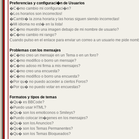
Preferencias y configuraci�n de Usuarios
�C�mo cambio mi configuraci�n?
�Los horarios son incorrectos!
�Cambi� la zona horaria y las horas siguen siendo incorrectas!
�Mi idioma no est� en la lista!
�C�mo muestro una imagen debajo de mi nombre de usuario?
�C�mo cambio mi rango?
Cuando pulso en el enlace para enviar un correo a un usuario me pide nom
Problemas con los mensajes
�C�mo creo un mensaje en un Tema o en un foro?
�C�mo modifico o borro un mensaje?
�C�mo adoso mi firma a mis mensajes?
�C�mo creo una encuesta?
�C�mo modifico o borro una encuesta?
�Por qu� no puedo acceder a ciertos Foros?
�Por qu� no puedo votar en encuestas?
Formatos y tipos de temas
�Qu� es BBCode?
�Puedo usar HTML?
�Qu� son los emoticonos o Smileys?
�Puedo colocar im�genes en los mensajes?
�Qu� son los Anuncios?
�Qu� son los Temas Permanentes?
�Qu� son los Temas Bloqueados?