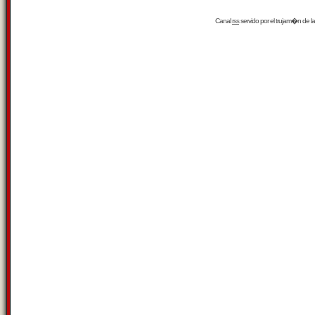
Canal
rss
servido por el
trujam�n
de la