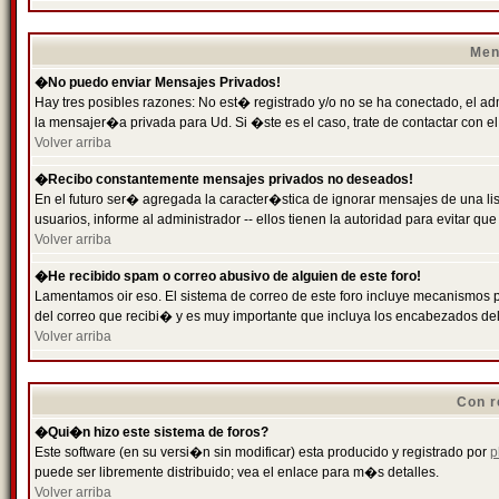
Men
�No puedo enviar Mensajes Privados!
Hay tres posibles razones: No est� registrado y/o no se ha conectado, el ad
la mensajer�a privada para Ud. Si �ste es el caso, trate de contactar con el
Volver arriba
�Recibo constantemente mensajes privados no deseados!
En el futuro ser� agregada la caracter�stica de ignorar mensajes de una l
usuarios, informe al administrador -- ellos tienen la autoridad para evitar 
Volver arriba
�He recibido spam o correo abusivo de alguien de este foro!
Lamentamos oir eso. El sistema de correo de este foro incluye mecanismos p
del correo que recibi� y es muy importante que incluya los encabezados de
Volver arriba
Con r
�Qui�n hizo este sistema de foros?
Este software (en su versi�n sin modificar) esta producido y registrado por
p
puede ser libremente distribuido; vea el enlace para m�s detalles.
Volver arriba