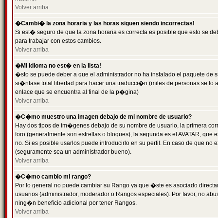
Volver arriba
�Cambi� la zona horaria y las horas siguen siendo incorrectas!
Si est� seguro de que la zona horaria es correcta es posible que esto se d
para trabajar con estos cambios.
Volver arriba
�Mi idioma no est� en la lista!
�sto se puede deber a que el administrador no ha instalado el paquete de s
si�ntase total libertad para hacer una traducci�n (miles de personas se lo
enlace que se encuentra al final de la p�gina)
Volver arriba
�C�mo muestro una imagen debajo de mi nombre de usuario?
Hay dos tipos de im�genes debajo de su nombre de usuario, la primera co
foro (generalmente son estrellas o bloques), la segunda es el AVATAR, que 
no. Si es posible usarlos puede introducirlo en su perfil. En caso de que no
(seguramente sea un administrador bueno).
Volver arriba
�C�mo cambio mi rango?
Por lo general no puede cambiar su Rango ya que �ste es asociado directame
usuarios (administrador, moderador o Rangos especiales). Por favor, no ab
ning�n beneficio adicional por tener Rangos.
Volver arriba