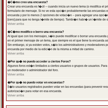
�C�mo creo una encuesta?
Crear una encuesta es f�cil -- cuando inicia un nuevo tema (o modifica el
formulario de mensaje. Si no ve esta opci�n probablemente las encuestas es
encuesta y por lo menos 2 opciones de votaci�n -- para agregar una opci�
[cero] para que no tenga l�mite de tiempo). Tambi�n habr� un l�mite de op
Volver arriba
�C�mo modifico o borro una encuesta?
Al igual que con los mensajes, s�lo puede modificar o borrar una encuesta 
en el primer mensaje de un tema, que siempre es el que tiene la encuesta as
Sin embargo, si ya existen votos, s�lo los administradores y moderadores pu
encuesta por medio de la edici�n de la misma a mitad de camino.
Volver arriba
�Por qu� no puedo acceder a ciertos Foros?
Algunos foros est�n limitados a ciertos usuarios o grupos de usuarios. Para 
un moderador o administrador del foro.
Volver arriba
�Por qu� no puedo votar en encuestas?
S�lo usuarios registrados pueden votar en las encuestas (para prevenir resu
autorizaci�n para votar en esa encuesta.
Volver arriba