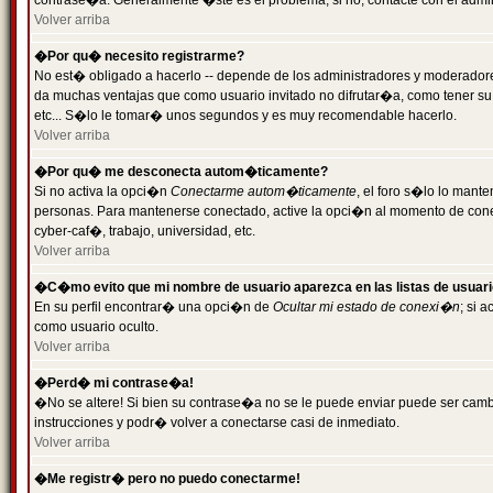
contrase�a. Generalmente �ste es el problema; si no, contacte con el admini
Volver arriba
�Por qu� necesito registrarme?
No est� obligado a hacerlo -- depende de los administradores y moderadores
da muchas ventajas que como usuario invitado no difrutar�a, como tener su
etc... S�lo le tomar� unos segundos y es muy recomendable hacerlo.
Volver arriba
�Por qu� me desconecta autom�ticamente?
Si no activa la opci�n
Conectarme autom�ticamente
, el foro s�lo lo mant
personas. Para mantenerse conectado, active la opci�n al momento de cone
cyber-caf�, trabajo, universidad, etc.
Volver arriba
�C�mo evito que mi nombre de usuario aparezca en las listas de usuar
En su perfil encontrar� una opci�n de
Ocultar mi estado de conexi�n
; si 
como usuario oculto.
Volver arriba
�Perd� mi contrase�a!
�No se altere! Si bien su contrase�a no se le puede enviar puede ser camb
instrucciones y podr� volver a conectarse casi de inmediato.
Volver arriba
�Me registr� pero no puedo conectarme!