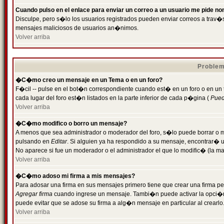
Cuando pulso en el enlace para enviar un correo a un usuario me pide n
Disculpe, pero s�lo los usuarios registrados pueden enviar correos a trav�s 
mensajes maliciosos de usuarios an�nimos.
Volver arriba
Problem
�C�mo creo un mensaje en un Tema o en un foro?
F�cil -- pulse en el bot�n correspondiente cuando est� en un foro o en un
cada lugar del foro est�n listados en la parte inferior de cada p�gina (
Puede
Volver arriba
�C�mo modifico o borro un mensaje?
A menos que sea administrador o moderador del foro, s�lo puede borrar o 
pulsando en
Editar
. Si alguien ya ha respondido a su mensaje, encontrar� 
No aparece si fue un moderador o el administrador el que lo modific� (la ma
Volver arriba
�C�mo adoso mi firma a mis mensajes?
Para adosar una firma en sus mensajes primero tiene que crear una firma pe
Agregar firma
cuando ingrese un mensaje. Tambi�n puede activar la opci�n 
puede evitar que se adose su firma a alg�n mensaje en particular al crearlo
Volver arriba