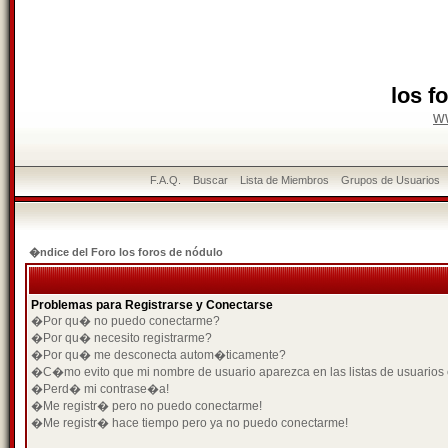
los f
w
F.A.Q.
Buscar
Lista de Miembros
Grupos de Usuarios
�ndice del Foro los foros de nódulo
Problemas para Registrarse y Conectarse
�Por qu� no puedo conectarme?
�Por qu� necesito registrarme?
�Por qu� me desconecta autom�ticamente?
�C�mo evito que mi nombre de usuario aparezca en las listas de usuarios
�Perd� mi contrase�a!
�Me registr� pero no puedo conectarme!
�Me registr� hace tiempo pero ya no puedo conectarme!