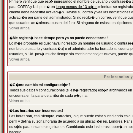
Primero verifique que est� ingresando el nombre de usuario y contrase�a cor
para COPPA y Ud. puls� en
tengo menos de 13 a�os
mientras se registrab
cuenta debe necesitar activaci�n. Revise su correo y vea las instrucciones d
activaci�n por parte del administrador. Si no recibi� un correo, verifique qu
que usuarios an�nimos abusen del foro. Si ninguna de estas descripciones c
Volver arriba
�Me registr� hace tiempo pero ya no puedo conectarme!
Lo m�s probable es que: haya ingresado un nombre de usuario o contrase�a
nombre de usuario y contrase�a) o el administrador ha borrado su cuenta p
usuarios, si Ud. pas� mucho tiempo sin escribir mensajes nuevos, puede qu
Volver arriba
Preferencias 
�C�mo cambio mi configuraci�n?
Todos sus datos y configuraciones (si est� registrado) est�n archivados en
encuentra en la parte de arriba de cada p�gina.
Volver arriba
�Los horarios son incorrectos!
Las horas son, casi siempre, correctas, lo que puede estar sucediendo es que
perfil y defina su zona horaria de acuerdo a su ubicaci�n (ej. Londres, Par
es s�lo para usuarios registrados. Cambiando esto las horas deber�an apar
hacerlo.