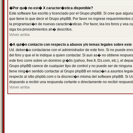
�Por qu� no est� X caracter�stica disponible?
Este software fue escrito y licenciado por el Grupo phpBB. Si cree que algun
que tiene lo que decir el Grupo phpBB. Por favor no ingrese requerimientos
la programaci�n de nuevas caracter�sticas. Por favor, lea los foros y vea c
siga los procedimientos ah� descritos.
Volver arriba
�A qui�n contacto con respecto a abusos y/o temas legales sobre este 
Ud. deber�a contactarse con el administrador de este foro. Si no puede enc
del foro y que el le indique a quien contactar. Si aun as� no obtiene resp
este foro corre sobre un dominio gr�tis (yahoo, free.fr, f2s.com, etc.), el d
Grupo phpBB carece de cualquier tipo de control y no puede ser de ninguna
tiene ning�n sentido contactar al Grupo phpBB en relaci�n a asuntos legal
respecto al sitio phpbb.com o la discreci�n misma del software phpBB. Si U
dispuesto a recibir una respuesta cortante o directamente no recibir respuest
Volver arriba