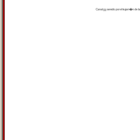
Canal
rss
servido por el
trujam�n
de la