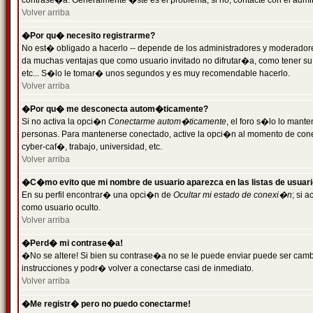
contrase�a. Generalmente �ste es el problema; si no, contacte con el admini
Volver arriba
�Por qu� necesito registrarme?
No est� obligado a hacerlo -- depende de los administradores y moderadores
da muchas ventajas que como usuario invitado no difrutar�a, como tener su
etc... S�lo le tomar� unos segundos y es muy recomendable hacerlo.
Volver arriba
�Por qu� me desconecta autom�ticamente?
Si no activa la opci�n
Conectarme autom�ticamente
, el foro s�lo lo mant
personas. Para mantenerse conectado, active la opci�n al momento de cone
cyber-caf�, trabajo, universidad, etc.
Volver arriba
�C�mo evito que mi nombre de usuario aparezca en las listas de usuar
En su perfil encontrar� una opci�n de
Ocultar mi estado de conexi�n
; si 
como usuario oculto.
Volver arriba
�Perd� mi contrase�a!
�No se altere! Si bien su contrase�a no se le puede enviar puede ser camb
instrucciones y podr� volver a conectarse casi de inmediato.
Volver arriba
�Me registr� pero no puedo conectarme!