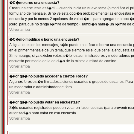
�C�mo creo una encuesta?
Crear una encuesta es f�cil -- cuando inicia un nuevo tema (o modifica el
formulario de mensaje. Si no ve esta opci�n probablemente las encuestas es
encuesta y por lo menos 2 opciones de votaci�n -- para agregar una opci�
[cero] para que no tenga l�mite de tiempo). Tambi�n habr� un l�mite de op
Volver arriba
�C�mo modifico o borro una encuesta?
Al igual que con los mensajes, s�lo puede modificar o borrar una encuesta 
en el primer mensaje de un tema, que siempre es el que tiene la encuesta as
Sin embargo, si ya existen votos, s�lo los administradores y moderadores pu
encuesta por medio de la edici�n de la misma a mitad de camino.
Volver arriba
�Por qu� no puedo acceder a ciertos Foros?
Algunos foros est�n limitados a ciertos usuarios o grupos de usuarios. Para 
un moderador o administrador del foro.
Volver arriba
�Por qu� no puedo votar en encuestas?
S�lo usuarios registrados pueden votar en las encuestas (para prevenir resu
autorizaci�n para votar en esa encuesta.
Volver arriba