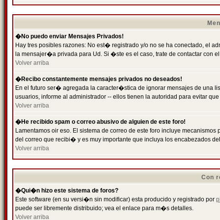
Men
�No puedo enviar Mensajes Privados!
Hay tres posibles razones: No est� registrado y/o no se ha conectado, el ad
la mensajer�a privada para Ud. Si �ste es el caso, trate de contactar con el
Volver arriba
�Recibo constantemente mensajes privados no deseados!
En el futuro ser� agregada la caracter�stica de ignorar mensajes de una l
usuarios, informe al administrador -- ellos tienen la autoridad para evitar 
Volver arriba
�He recibido spam o correo abusivo de alguien de este foro!
Lamentamos oir eso. El sistema de correo de este foro incluye mecanismos p
del correo que recibi� y es muy importante que incluya los encabezados de
Volver arriba
Con r
�Qui�n hizo este sistema de foros?
Este software (en su versi�n sin modificar) esta producido y registrado por
p
puede ser libremente distribuido; vea el enlace para m�s detalles.
Volver arriba