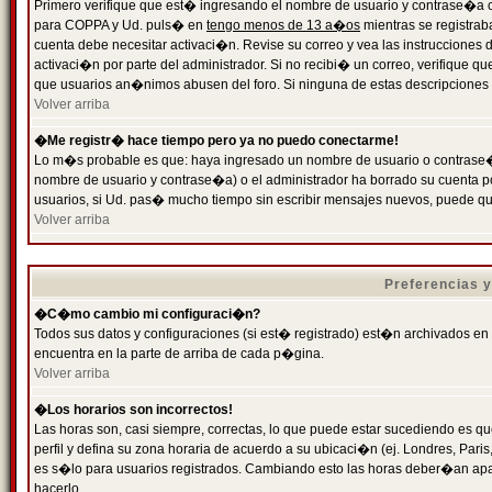
Primero verifique que est� ingresando el nombre de usuario y contrase�a cor
para COPPA y Ud. puls� en
tengo menos de 13 a�os
mientras se registrab
cuenta debe necesitar activaci�n. Revise su correo y vea las instrucciones d
activaci�n por parte del administrador. Si no recibi� un correo, verifique qu
que usuarios an�nimos abusen del foro. Si ninguna de estas descripciones c
Volver arriba
�Me registr� hace tiempo pero ya no puedo conectarme!
Lo m�s probable es que: haya ingresado un nombre de usuario o contrase�a
nombre de usuario y contrase�a) o el administrador ha borrado su cuenta p
usuarios, si Ud. pas� mucho tiempo sin escribir mensajes nuevos, puede qu
Volver arriba
Preferencias 
�C�mo cambio mi configuraci�n?
Todos sus datos y configuraciones (si est� registrado) est�n archivados en
encuentra en la parte de arriba de cada p�gina.
Volver arriba
�Los horarios son incorrectos!
Las horas son, casi siempre, correctas, lo que puede estar sucediendo es que
perfil y defina su zona horaria de acuerdo a su ubicaci�n (ej. Londres, Par
es s�lo para usuarios registrados. Cambiando esto las horas deber�an apar
hacerlo.