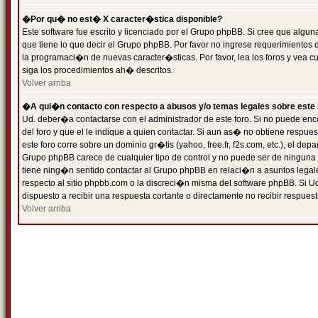
�Por qu� no est� X caracter�stica disponible?
Este software fue escrito y licenciado por el Grupo phpBB. Si cree que algun
que tiene lo que decir el Grupo phpBB. Por favor no ingrese requerimientos
la programaci�n de nuevas caracter�sticas. Por favor, lea los foros y vea c
siga los procedimientos ah� descritos.
Volver arriba
�A qui�n contacto con respecto a abusos y/o temas legales sobre este 
Ud. deber�a contactarse con el administrador de este foro. Si no puede enc
del foro y que el le indique a quien contactar. Si aun as� no obtiene resp
este foro corre sobre un dominio gr�tis (yahoo, free.fr, f2s.com, etc.), el d
Grupo phpBB carece de cualquier tipo de control y no puede ser de ninguna
tiene ning�n sentido contactar al Grupo phpBB en relaci�n a asuntos legal
respecto al sitio phpbb.com o la discreci�n misma del software phpBB. Si U
dispuesto a recibir una respuesta cortante o directamente no recibir respuest
Volver arriba