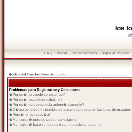
los f
w
F.A.Q.
Buscar
Lista de Miembros
Grupos de Usuarios
�ndice del Foro los foros de nódulo
Problemas para Registrarse y Conectarse
�Por qu� no puedo conectarme?
�Por qu� necesito registrarme?
�Por qu� me desconecta autom�ticamente?
�C�mo evito que mi nombre de usuario aparezca en las listas de usuarios
�Perd� mi contrase�a!
�Me registr� pero no puedo conectarme!
�Me registr� hace tiempo pero ya no puedo conectarme!