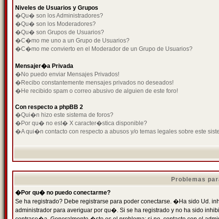
Niveles de Usuarios y Grupos
�Qu� son los Administradores?
�Qu� son los Moderadores?
�Qu� son Grupos de Usuarios?
�C�mo me uno a un Grupo de Usuarios?
�C�mo me convierto en el Moderador de un Grupo de Usuarios?
Mensajer�a Privada
�No puedo enviar Mensajes Privados!
�Recibo constantemente mensajes privados no deseados!
�He recibido spam o correo abusivo de alguien de este foro!
Con respecto a phpBB 2
�Qui�n hizo este sistema de foros?
�Por qu� no est� X caracter�stica disponible?
�A qui�n contacto con respecto a abusos y/o temas legales sobre este sist
Problemas par
�Por qu� no puedo conectarme?
Se ha registrado? Debe registrarse para poder conectarse. �Ha sido Ud. inh
administrador para averiguar por qu�. Si se ha registrado y no ha sido inh