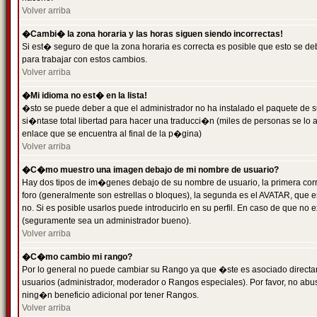
Volver arriba
�Cambi� la zona horaria y las horas siguen siendo incorrectas!
Si est� seguro de que la zona horaria es correcta es posible que esto se d
para trabajar con estos cambios.
Volver arriba
�Mi idioma no est� en la lista!
�sto se puede deber a que el administrador no ha instalado el paquete de s
si�ntase total libertad para hacer una traducci�n (miles de personas se lo
enlace que se encuentra al final de la p�gina)
Volver arriba
�C�mo muestro una imagen debajo de mi nombre de usuario?
Hay dos tipos de im�genes debajo de su nombre de usuario, la primera co
foro (generalmente son estrellas o bloques), la segunda es el AVATAR, que 
no. Si es posible usarlos puede introducirlo en su perfil. En caso de que no
(seguramente sea un administrador bueno).
Volver arriba
�C�mo cambio mi rango?
Por lo general no puede cambiar su Rango ya que �ste es asociado directame
usuarios (administrador, moderador o Rangos especiales). Por favor, no ab
ning�n beneficio adicional por tener Rangos.
Volver arriba