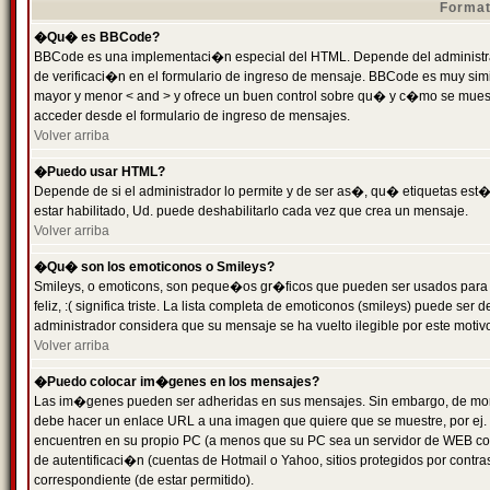
Format
�Qu� es BBCode?
BBCode es una implementaci�n especial del HTML. Depende del administrad
de verificaci�n en el formulario de ingreso de mensaje. BBCode es muy simila
mayor y menor < and > y ofrece un buen control sobre qu� y c�mo se mue
acceder desde el formulario de ingreso de mensajes.
Volver arriba
�Puedo usar HTML?
Depende de si el administrador lo permite y de ser as�, qu� etiquetas est�
estar habilitado, Ud. puede deshabilitarlo cada vez que crea un mensaje.
Volver arriba
�Qu� son los emoticonos o Smileys?
Smileys, o emoticons, son peque�os gr�ficos que pueden ser usados para 
feliz, :( significa triste. La lista completa de emoticonos (smileys) puede s
administrador considera que su mensaje se ha vuelto ilegible por este motivo
Volver arriba
�Puedo colocar im�genes en los mensajes?
Las im�genes pueden ser adheridas en sus mensajes. Sin embargo, de mome
debe hacer un enlace URL a una imagen que quiere que se muestre, por ej.
encuentren en su propio PC (a menos que su PC sea un servidor de WEB c
de autentificaci�n (cuentas de Hotmail o Yahoo, sitios protegidos por contr
correspondiente (de estar permitido).