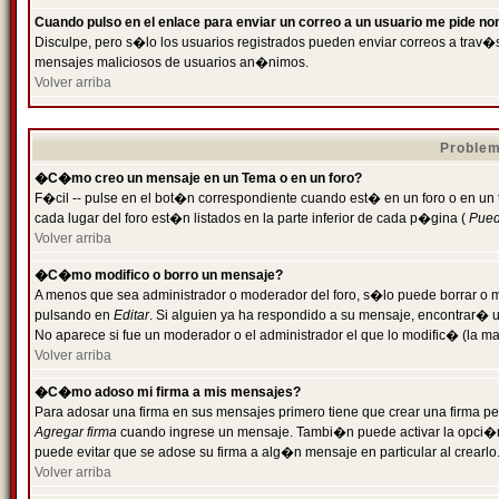
Cuando pulso en el enlace para enviar un correo a un usuario me pide n
Disculpe, pero s�lo los usuarios registrados pueden enviar correos a trav�s 
mensajes maliciosos de usuarios an�nimos.
Volver arriba
Problem
�C�mo creo un mensaje en un Tema o en un foro?
F�cil -- pulse en el bot�n correspondiente cuando est� en un foro o en un
cada lugar del foro est�n listados en la parte inferior de cada p�gina (
Puede
Volver arriba
�C�mo modifico o borro un mensaje?
A menos que sea administrador o moderador del foro, s�lo puede borrar o 
pulsando en
Editar
. Si alguien ya ha respondido a su mensaje, encontrar� 
No aparece si fue un moderador o el administrador el que lo modific� (la ma
Volver arriba
�C�mo adoso mi firma a mis mensajes?
Para adosar una firma en sus mensajes primero tiene que crear una firma pe
Agregar firma
cuando ingrese un mensaje. Tambi�n puede activar la opci�n 
puede evitar que se adose su firma a alg�n mensaje en particular al crearlo
Volver arriba