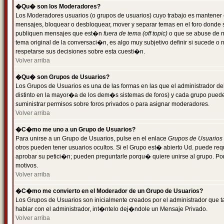
�Qu� son los Moderadores?
Los Moderadores usuarios (o grupos de usuarios) cuyo trabajo es mantener 
mensajes, bloquear o desbloquear, mover y separar temas en el foro donde
publiquen mensajes que est�n
fuera de tema (off topic)
o que se abuse de ma
tema original de la conversaci�n, es algo muy subjetivo definir si sucede 
respetarse sus decisiones sobre esta cuesti�n.
Volver arriba
�Qu� son Grupos de Usuarios?
Los Grupos de Usuarios es una de las formas en las que el administrador de
distinto en la mayor�a de los dem�s sistemas de foros) y cada grupo puede te
suministrar permisos sobre foros privados o para asignar moderadores.
Volver arriba
�C�mo me uno a un Grupo de Usuarios?
Para unirse a un Grupo de Usuarios, pulse en el enlace
Grupos de Usuarios
otros pueden tener usuarios ocultos. Si el Grupo est� abierto Ud. puede re
aprobar su petici�n; pueden preguntarle porqu� quiere unirse al grupo. Por
motivos.
Volver arriba
�C�mo me convierto en el Moderador de un Grupo de Usuarios?
Los Grupos de Usuarios son inicialmente creados por el administrador que
hablar con el administrador, int�ntelo dej�ndole un Mensaje Privado.
Volver arriba