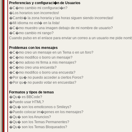
Preferencias y configuraci�n de Usuarios
�C�mo cambio mi configuraci�n?
�Los horarios son incorrectos!
�Cambi� la zona horaria y las horas siguen siendo incorrectas!
�Mi idioma no est� en la lista!
�C�mo muestro una imagen debajo de mi nombre de usuario?
�C�mo cambio mi rango?
Cuando pulso en el enlace para enviar un correo a un usuario me pide nom
Problemas con los mensajes
�C�mo creo un mensaje en un Tema o en un foro?
�C�mo modifico o borro un mensaje?
�C�mo adoso mi firma a mis mensajes?
�C�mo creo una encuesta?
�C�mo modifico o borro una encuesta?
�Por qu� no puedo acceder a ciertos Foros?
�Por qu� no puedo votar en encuestas?
Formatos y tipos de temas
�Qu� es BBCode?
�Puedo usar HTML?
�Qu� son los emoticonos o Smileys?
�Puedo colocar im�genes en los mensajes?
�Qu� son los Anuncios?
�Qu� son los Temas Permanentes?
�Qu� son los Temas Bloqueados?