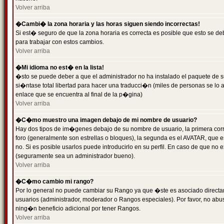
Volver arriba
�Cambi� la zona horaria y las horas siguen siendo incorrectas!
Si est� seguro de que la zona horaria es correcta es posible que esto se d
para trabajar con estos cambios.
Volver arriba
�Mi idioma no est� en la lista!
�sto se puede deber a que el administrador no ha instalado el paquete de s
si�ntase total libertad para hacer una traducci�n (miles de personas se lo
enlace que se encuentra al final de la p�gina)
Volver arriba
�C�mo muestro una imagen debajo de mi nombre de usuario?
Hay dos tipos de im�genes debajo de su nombre de usuario, la primera co
foro (generalmente son estrellas o bloques), la segunda es el AVATAR, que 
no. Si es posible usarlos puede introducirlo en su perfil. En caso de que no
(seguramente sea un administrador bueno).
Volver arriba
�C�mo cambio mi rango?
Por lo general no puede cambiar su Rango ya que �ste es asociado directame
usuarios (administrador, moderador o Rangos especiales). Por favor, no ab
ning�n beneficio adicional por tener Rangos.
Volver arriba