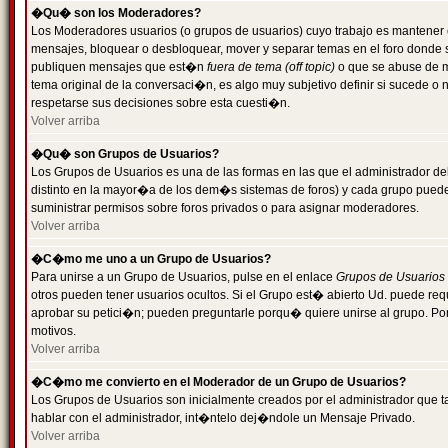
�Qu� son los Moderadores?
Los Moderadores usuarios (o grupos de usuarios) cuyo trabajo es mantener 
mensajes, bloquear o desbloquear, mover y separar temas en el foro donde
publiquen mensajes que est�n
fuera de tema (off topic)
o que se abuse de ma
tema original de la conversaci�n, es algo muy subjetivo definir si sucede 
respetarse sus decisiones sobre esta cuesti�n.
Volver arriba
�Qu� son Grupos de Usuarios?
Los Grupos de Usuarios es una de las formas en las que el administrador de
distinto en la mayor�a de los dem�s sistemas de foros) y cada grupo puede te
suministrar permisos sobre foros privados o para asignar moderadores.
Volver arriba
�C�mo me uno a un Grupo de Usuarios?
Para unirse a un Grupo de Usuarios, pulse en el enlace
Grupos de Usuarios
otros pueden tener usuarios ocultos. Si el Grupo est� abierto Ud. puede re
aprobar su petici�n; pueden preguntarle porqu� quiere unirse al grupo. Por
motivos.
Volver arriba
�C�mo me convierto en el Moderador de un Grupo de Usuarios?
Los Grupos de Usuarios son inicialmente creados por el administrador que
hablar con el administrador, int�ntelo dej�ndole un Mensaje Privado.
Volver arriba