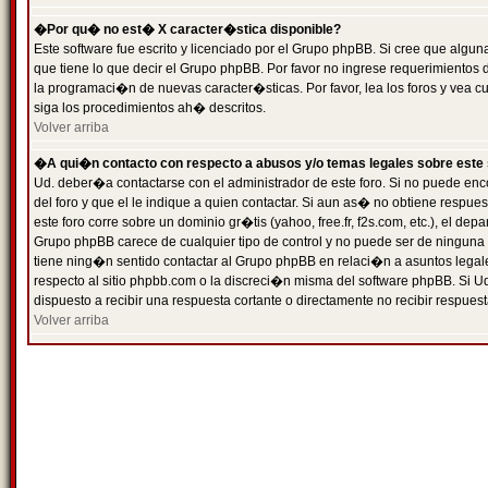
�Por qu� no est� X caracter�stica disponible?
Este software fue escrito y licenciado por el Grupo phpBB. Si cree que algun
que tiene lo que decir el Grupo phpBB. Por favor no ingrese requerimientos
la programaci�n de nuevas caracter�sticas. Por favor, lea los foros y vea c
siga los procedimientos ah� descritos.
Volver arriba
�A qui�n contacto con respecto a abusos y/o temas legales sobre este 
Ud. deber�a contactarse con el administrador de este foro. Si no puede enc
del foro y que el le indique a quien contactar. Si aun as� no obtiene resp
este foro corre sobre un dominio gr�tis (yahoo, free.fr, f2s.com, etc.), el d
Grupo phpBB carece de cualquier tipo de control y no puede ser de ninguna
tiene ning�n sentido contactar al Grupo phpBB en relaci�n a asuntos legal
respecto al sitio phpbb.com o la discreci�n misma del software phpBB. Si U
dispuesto a recibir una respuesta cortante o directamente no recibir respuest
Volver arriba