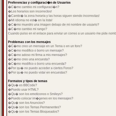
Preferencias y configuraci�n de Usuarios
�C�mo cambio mi configuraci�n?
�Los horarios son incorrectos!
�Cambi� la zona horaria y las horas siguen siendo incorrectas!
�Mi idioma no est� en la lista!
�C�mo muestro una imagen debajo de mi nombre de usuario?
�C�mo cambio mi rango?
Cuando pulso en el enlace para enviar un correo a un usuario me pide nom
Problemas con los mensajes
�C�mo creo un mensaje en un Tema o en un foro?
�C�mo modifico o borro un mensaje?
�C�mo adoso mi firma a mis mensajes?
�C�mo creo una encuesta?
�C�mo modifico o borro una encuesta?
�Por qu� no puedo acceder a ciertos Foros?
�Por qu� no puedo votar en encuestas?
Formatos y tipos de temas
�Qu� es BBCode?
�Puedo usar HTML?
�Qu� son los emoticonos o Smileys?
�Puedo colocar im�genes en los mensajes?
�Qu� son los Anuncios?
�Qu� son los Temas Permanentes?
�Qu� son los Temas Bloqueados?