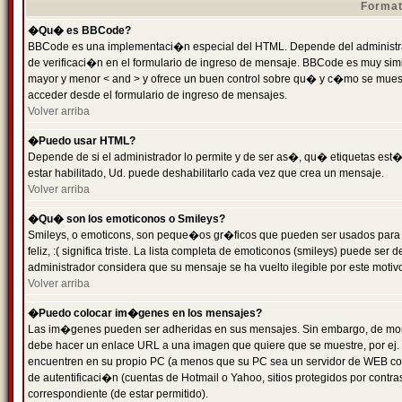
Format
�Qu� es BBCode?
BBCode es una implementaci�n especial del HTML. Depende del administrad
de verificaci�n en el formulario de ingreso de mensaje. BBCode es muy simila
mayor y menor < and > y ofrece un buen control sobre qu� y c�mo se mue
acceder desde el formulario de ingreso de mensajes.
Volver arriba
�Puedo usar HTML?
Depende de si el administrador lo permite y de ser as�, qu� etiquetas est�
estar habilitado, Ud. puede deshabilitarlo cada vez que crea un mensaje.
Volver arriba
�Qu� son los emoticonos o Smileys?
Smileys, o emoticons, son peque�os gr�ficos que pueden ser usados para 
feliz, :( significa triste. La lista completa de emoticonos (smileys) puede s
administrador considera que su mensaje se ha vuelto ilegible por este motivo
Volver arriba
�Puedo colocar im�genes en los mensajes?
Las im�genes pueden ser adheridas en sus mensajes. Sin embargo, de mome
debe hacer un enlace URL a una imagen que quiere que se muestre, por ej.
encuentren en su propio PC (a menos que su PC sea un servidor de WEB c
de autentificaci�n (cuentas de Hotmail o Yahoo, sitios protegidos por contr
correspondiente (de estar permitido).