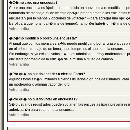
�C�mo creo una encuesta?
Crear una encuesta es f�cil -- cuando inicia un nuevo tema (o modifica el
formulario de mensaje. Si no ve esta opci�n probablemente las encuestas es
encuesta y por lo menos 2 opciones de votaci�n -- para agregar una opci�
[cero] para que no tenga l�mite de tiempo). Tambi�n habr� un l�mite de op
Volver arriba
�C�mo modifico o borro una encuesta?
Al igual que con los mensajes, s�lo puede modificar o borrar una encuesta 
en el primer mensaje de un tema, que siempre es el que tiene la encuesta as
Sin embargo, si ya existen votos, s�lo los administradores y moderadores pu
encuesta por medio de la edici�n de la misma a mitad de camino.
Volver arriba
�Por qu� no puedo acceder a ciertos Foros?
Algunos foros est�n limitados a ciertos usuarios o grupos de usuarios. Para 
un moderador o administrador del foro.
Volver arriba
�Por qu� no puedo votar en encuestas?
S�lo usuarios registrados pueden votar en las encuestas (para prevenir resu
autorizaci�n para votar en esa encuesta.
Volver arriba