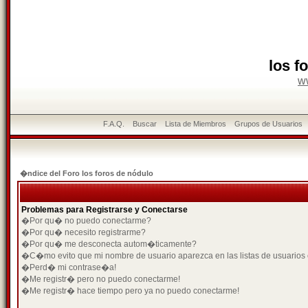
los f
w
F.A.Q.
Buscar
Lista de Miembros
Grupos de Usuarios
�ndice del Foro los foros de nódulo
Problemas para Registrarse y Conectarse
�Por qu� no puedo conectarme?
�Por qu� necesito registrarme?
�Por qu� me desconecta autom�ticamente?
�C�mo evito que mi nombre de usuario aparezca en las listas de usuarios
�Perd� mi contrase�a!
�Me registr� pero no puedo conectarme!
�Me registr� hace tiempo pero ya no puedo conectarme!