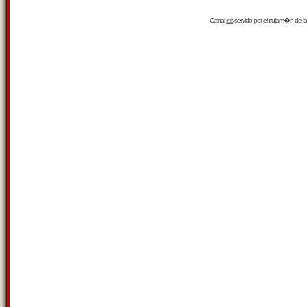
Canal
rss
servido por el
trujam�n
de la