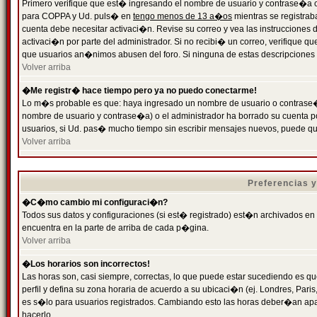
Primero verifique que est� ingresando el nombre de usuario y contrase�a cor
para COPPA y Ud. puls� en
tengo menos de 13 a�os
mientras se registrab
cuenta debe necesitar activaci�n. Revise su correo y vea las instrucciones d
activaci�n por parte del administrador. Si no recibi� un correo, verifique qu
que usuarios an�nimos abusen del foro. Si ninguna de estas descripciones c
Volver arriba
�Me registr� hace tiempo pero ya no puedo conectarme!
Lo m�s probable es que: haya ingresado un nombre de usuario o contrase�a
nombre de usuario y contrase�a) o el administrador ha borrado su cuenta p
usuarios, si Ud. pas� mucho tiempo sin escribir mensajes nuevos, puede qu
Volver arriba
Preferencias 
�C�mo cambio mi configuraci�n?
Todos sus datos y configuraciones (si est� registrado) est�n archivados en
encuentra en la parte de arriba de cada p�gina.
Volver arriba
�Los horarios son incorrectos!
Las horas son, casi siempre, correctas, lo que puede estar sucediendo es que
perfil y defina su zona horaria de acuerdo a su ubicaci�n (ej. Londres, Par
es s�lo para usuarios registrados. Cambiando esto las horas deber�an apar
hacerlo.