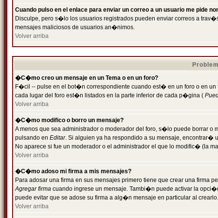
Cuando pulso en el enlace para enviar un correo a un usuario me pide n
Disculpe, pero s�lo los usuarios registrados pueden enviar correos a trav�s 
mensajes maliciosos de usuarios an�nimos.
Volver arriba
Problem
�C�mo creo un mensaje en un Tema o en un foro?
F�cil -- pulse en el bot�n correspondiente cuando est� en un foro o en un
cada lugar del foro est�n listados en la parte inferior de cada p�gina (
Puede
Volver arriba
�C�mo modifico o borro un mensaje?
A menos que sea administrador o moderador del foro, s�lo puede borrar o 
pulsando en
Editar
. Si alguien ya ha respondido a su mensaje, encontrar� 
No aparece si fue un moderador o el administrador el que lo modific� (la ma
Volver arriba
�C�mo adoso mi firma a mis mensajes?
Para adosar una firma en sus mensajes primero tiene que crear una firma pe
Agregar firma
cuando ingrese un mensaje. Tambi�n puede activar la opci�n 
puede evitar que se adose su firma a alg�n mensaje en particular al crearlo
Volver arriba