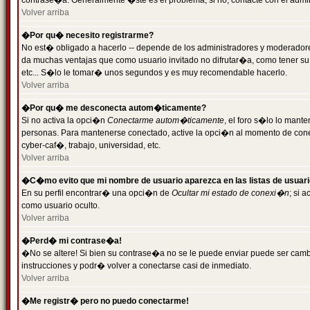
contrase�a. Generalmente �ste es el problema; si no, contacte con el admini
Volver arriba
�Por qu� necesito registrarme?
No est� obligado a hacerlo -- depende de los administradores y moderadores
da muchas ventajas que como usuario invitado no difrutar�a, como tener su
etc... S�lo le tomar� unos segundos y es muy recomendable hacerlo.
Volver arriba
�Por qu� me desconecta autom�ticamente?
Si no activa la opci�n
Conectarme autom�ticamente
, el foro s�lo lo mant
personas. Para mantenerse conectado, active la opci�n al momento de cone
cyber-caf�, trabajo, universidad, etc.
Volver arriba
�C�mo evito que mi nombre de usuario aparezca en las listas de usuar
En su perfil encontrar� una opci�n de
Ocultar mi estado de conexi�n
; si 
como usuario oculto.
Volver arriba
�Perd� mi contrase�a!
�No se altere! Si bien su contrase�a no se le puede enviar puede ser camb
instrucciones y podr� volver a conectarse casi de inmediato.
Volver arriba
�Me registr� pero no puedo conectarme!