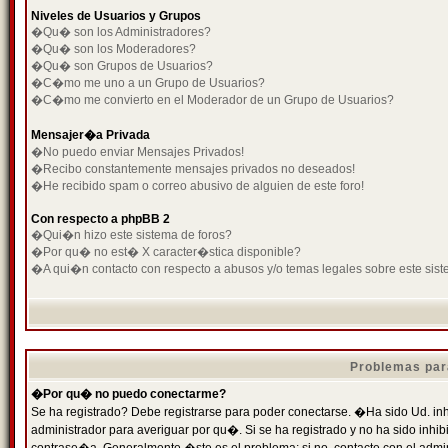
Niveles de Usuarios y Grupos
�Qu� son los Administradores?
�Qu� son los Moderadores?
�Qu� son Grupos de Usuarios?
�C�mo me uno a un Grupo de Usuarios?
�C�mo me convierto en el Moderador de un Grupo de Usuarios?
Mensajer�a Privada
�No puedo enviar Mensajes Privados!
�Recibo constantemente mensajes privados no deseados!
�He recibido spam o correo abusivo de alguien de este foro!
Con respecto a phpBB 2
�Qui�n hizo este sistema de foros?
�Por qu� no est� X caracter�stica disponible?
�A qui�n contacto con respecto a abusos y/o temas legales sobre este sist
Problemas par
�Por qu� no puedo conectarme?
Se ha registrado? Debe registrarse para poder conectarse. �Ha sido Ud. inh
administrador para averiguar por qu�. Si se ha registrado y no ha sido inh