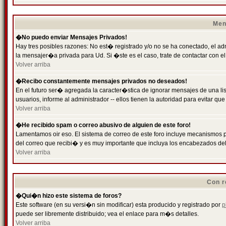
Men
�No puedo enviar Mensajes Privados!
Hay tres posibles razones: No est� registrado y/o no se ha conectado, el ad
la mensajer�a privada para Ud. Si �ste es el caso, trate de contactar con el
Volver arriba
�Recibo constantemente mensajes privados no deseados!
En el futuro ser� agregada la caracter�stica de ignorar mensajes de una l
usuarios, informe al administrador -- ellos tienen la autoridad para evitar 
Volver arriba
�He recibido spam o correo abusivo de alguien de este foro!
Lamentamos oir eso. El sistema de correo de este foro incluye mecanismos p
del correo que recibi� y es muy importante que incluya los encabezados de
Volver arriba
Con r
�Qui�n hizo este sistema de foros?
Este software (en su versi�n sin modificar) esta producido y registrado por
p
puede ser libremente distribuido; vea el enlace para m�s detalles.
Volver arriba