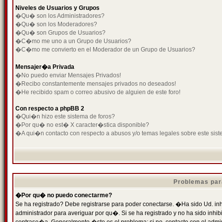
Niveles de Usuarios y Grupos
�Qu� son los Administradores?
�Qu� son los Moderadores?
�Qu� son Grupos de Usuarios?
�C�mo me uno a un Grupo de Usuarios?
�C�mo me convierto en el Moderador de un Grupo de Usuarios?
Mensajer�a Privada
�No puedo enviar Mensajes Privados!
�Recibo constantemente mensajes privados no deseados!
�He recibido spam o correo abusivo de alguien de este foro!
Con respecto a phpBB 2
�Qui�n hizo este sistema de foros?
�Por qu� no est� X caracter�stica disponible?
�A qui�n contacto con respecto a abusos y/o temas legales sobre este sist
Problemas par
�Por qu� no puedo conectarme?
Se ha registrado? Debe registrarse para poder conectarse. �Ha sido Ud. inh
administrador para averiguar por qu�. Si se ha registrado y no ha sido inh