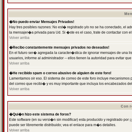
Men
�No puedo enviar Mensajes Privados!
Hay tres posibles razones: No est� registrado y/o no se ha conectado, el ad
la mensajer�a privada para Ud. Si �ste es el caso, trate de contactar con el
Volver arriba
�Recibo constantemente mensajes privados no deseados!
En el futuro ser� agregada la caracter�stica de ignorar mensajes de una l
usuarios, informe al administrador -- ellos tienen la autoridad para evitar 
Volver arriba
�He recibido spam o correo abusivo de alguien de este foro!
Lamentamos oir eso. El sistema de correo de este foro incluye mecanismos p
del correo que recibi� y es muy importante que incluya los encabezados de
Volver arriba
Con r
�Qui�n hizo este sistema de foros?
Este software (en su versi�n sin modificar) esta producido y registrado por
p
puede ser libremente distribuido; vea el enlace para m�s detalles.
Volver arriba