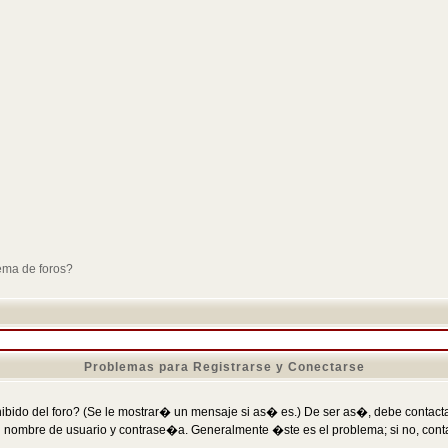
ema de foros?
Problemas para Registrarse y Conectarse
ibido del foro? (Se le mostrar� un mensaje si as� es.) De ser as�, debe contactar
 nombre de usuario y contrase�a. Generalmente �ste es el problema; si no, conta