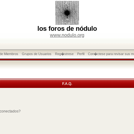
los foros de nódulo
www.nodulo.org
 de Miembros
Grupos de Usuarios
Reg�strese
Perfil
Con�ctese para revisar sus m
F.A.Q.
 conectados?