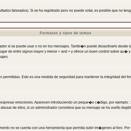
ltados falseados). Si se ha registrado pero no puede votar, es posible que no ten
Formatos y tipos de temas
r si se puede usar o no en los mensajes. Tambi�n puede desactivarlo desde la c
 ] en lugar de entre signos mayor y menor < and > y ofrece un buen control sobre
sajes.
 permitidas. Esto es una medida de seguridad para mantener la integridad del foro
esar emociones. Aparecen introduciendo un peque�o c�digo, por ejemplo: :) signifi
sar de ellos, si un administrador considera que su mensaje se ha vuelto ilegible 
nto no se cuenta con una herramienta que permita subir im�genes al foro. Por