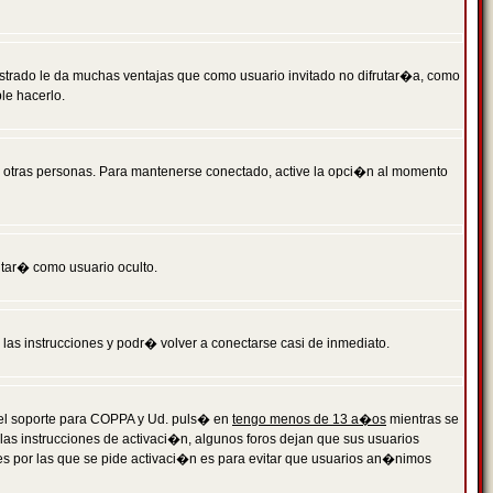
istrado le da muchas ventajas que como usuario invitado no difrutar�a, como
le hacerlo.
r otras personas. Para mantenerse conectado, active la opci�n al momento
ntar� como usuario oculto.
a las instrucciones y podr� volver a conectarse casi de inmediato.
o el soporte para COPPA y Ud. puls� en
tengo menos de 13 a�os
mientras se
 las instrucciones de activaci�n, algunos foros dejan que sus usuarios
ones por las que se pide activaci�n es para evitar que usuarios an�nimos