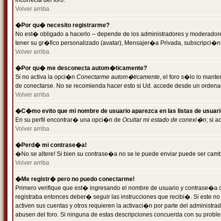
incorrecta del foro.
Volver arriba
�Por qu� necesito registrarme?
No est� obligado a hacerlo -- depende de los administradores y moderadores
tener su gr�fico personalizado (avatar), Mensajer�a Privada, subscripci�n
Volver arriba
�Por qu� me desconecta autom�ticamente?
Si no activa la opci�n
Conectarme autom�ticamente
, el foro s�lo lo man
de conectarse. No se recomienda hacer esto si Ud. accede desde un ordenador
Volver arriba
�C�mo evito que mi nombre de usuario aparezca en las listas de usuar
En su perfil encontrar� una opci�n de
Ocultar mi estado de conexi�n
; si 
Volver arriba
�Perd� mi contrase�a!
�No se altere! Si bien su contrase�a no se le puede enviar puede ser camb
Volver arriba
�Me registr� pero no puedo conectarme!
Primero verifique que est� ingresando el nombre de usuario y contrase�a co
registraba entonces deber� seguir las instrucciones que recibi�. Si este no
activen sus cuentas y otros requieren la activaci�n por parte del administra
abusen del foro. Si ninguna de estas descripciones concuerda con su problem