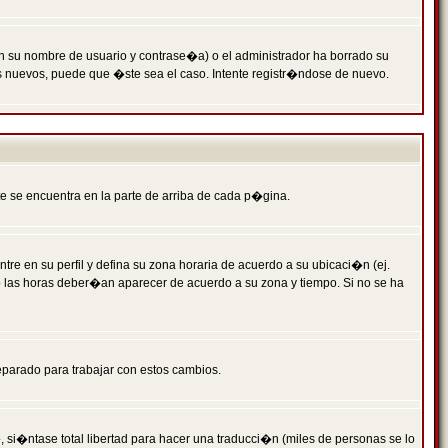
n su nombre de usuario y contrase�a) o el administrador ha borrado su
s nuevos, puede que �ste sea el caso. Intente registr�ndose de nuevo.
e se encuentra en la parte de arriba de cada p�gina.
tre en su perfil y defina su zona horaria de acuerdo a su ubicaci�n (ej.
o las horas deber�an aparecer de acuerdo a su zona y tiempo. Si no se ha
eparado para trabajar con estos cambios.
 si�ntase total libertad para hacer una traducci�n (miles de personas se lo