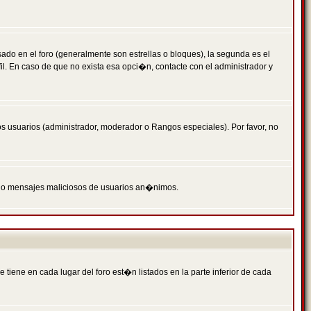
 en el foro (generalmente son estrellas o bloques), la segunda es el
il. En caso de que no exista esa opci�n, contacte con el administrador y
s usuarios (administrador, moderador o Rangos especiales). Por favor, no
PAM o mensajes maliciosos de usuarios an�nimos.
iene en cada lugar del foro est�n listados en la parte inferior de cada