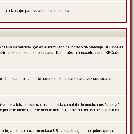
ga autorizaci�n para votar en esa encuesta.
asilla de verificaci�n en el formulario de ingreso de mensaje. BBCode es
 qu� y c�mo se muestran los mensajes. Para m�s informaci�n sobre BBCode
. De estar habilitado, Ud. puede deshabilitarlo cada vez que crea un
ca feliz, :( significa triste. La lista completa de emoticonos (smileys)
por este motivo, puede decidir borrarlo o privarlo del uso de los mismos.
 ende, Ud. debe hacer un enlace URL a una imagen que quiere que se