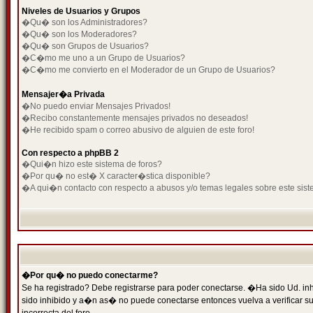
Niveles de Usuarios y Grupos
�Qu� son los Administradores?
�Qu� son los Moderadores?
�Qu� son Grupos de Usuarios?
�C�mo me uno a un Grupo de Usuarios?
�C�mo me convierto en el Moderador de un Grupo de Usuarios?
Mensajer�a Privada
�No puedo enviar Mensajes Privados!
�Recibo constantemente mensajes privados no deseados!
�He recibido spam o correo abusivo de alguien de este foro!
Con respecto a phpBB 2
�Qui�n hizo este sistema de foros?
�Por qu� no est� X caracter�stica disponible?
�A qui�n contacto con respecto a abusos y/o temas legales sobre este sist
�Por qu� no puedo conectarme?
Se ha registrado? Debe registrarse para poder conectarse. �Ha sido Ud. inh
sido inhibido y a�n as� no puede conectarse entonces vuelva a verificar su