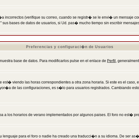
incorrectos (verifique su correo, cuando se registr� se le envi� un mensaje co
n" sus bases de datos de usuarios, si Ud. pas� mucho tiempo sin escribir mensaje
Preferencias y configuraci�n de Usuarios
 nuestra base de datos. Para modificarlos pulse en el enlace de
Perfil
, generalment
 est� viendo las horas correspondientes a otra zona horaria. Si este es el caso, en
mayor�a de las configuraciones, es s�lo para usuarios registrados. Cambiando est
eba a los horarios de verano implementados por algunos paises. El foro no est� pr
u lenguaje para el foro o nadie ha creado una traducci�n a su idioma. De ser as�,