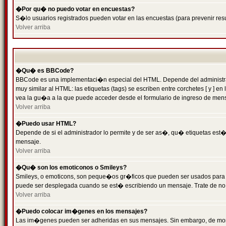
�Por qu� no puedo votar en encuestas?
S�lo usuarios registrados pueden votar en las encuestas (para prevenir resu
Volver arriba
�Qu� es BBCode?
BBCode es una implementaci�n especial del HTML. Depende del administrado
muy similar al HTML: las etiquetas (tags) se escriben entre corchetes [ y
vea la gu�a a la que puede acceder desde el formulario de ingreso de men
Volver arriba
�Puedo usar HTML?
Depende de si el administrador lo permite y de ser as�, qu� etiquetas est�n
mensaje.
Volver arriba
�Qu� son los emoticonos o Smileys?
Smileys, o emoticons, son peque�os gr�ficos que pueden ser usados para expr
puede ser desplegada cuando se est� escribiendo un mensaje. Trate de no abu
Volver arriba
�Puedo colocar im�genes en los mensajes?
Las im�genes pueden ser adheridas en sus mensajes. Sin embargo, de mome