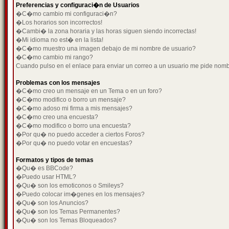
Preferencias y configuraci�n de Usuarios
�C�mo cambio mi configuraci�n?
�Los horarios son incorrectos!
�Cambi� la zona horaria y las horas siguen siendo incorrectas!
�Mi idioma no est� en la lista!
�C�mo muestro una imagen debajo de mi nombre de usuario?
�C�mo cambio mi rango?
Cuando pulso en el enlace para enviar un correo a un usuario me pide nom
Problemas con los mensajes
�C�mo creo un mensaje en un Tema o en un foro?
�C�mo modifico o borro un mensaje?
�C�mo adoso mi firma a mis mensajes?
�C�mo creo una encuesta?
�C�mo modifico o borro una encuesta?
�Por qu� no puedo acceder a ciertos Foros?
�Por qu� no puedo votar en encuestas?
Formatos y tipos de temas
�Qu� es BBCode?
�Puedo usar HTML?
�Qu� son los emoticonos o Smileys?
�Puedo colocar im�genes en los mensajes?
�Qu� son los Anuncios?
�Qu� son los Temas Permanentes?
�Qu� son los Temas Bloqueados?