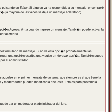
je pulsando en
Editar
. Si alguien ya ha respondido a su mensaje, encontrar�
c� (la mayoria de las veces se deja un mensaje aclaratorio).
 opci�n
Agregar firma
cuando ingrese un mensaje. Tambi�n puede activar la
ar al crearlo.
r del formulario de mensaje. Si no ve esta opci�n probablemente las
agregar una opci�n escriba una y pulse en
Agregar opci�n
. Tambi�n puede
por el administrador.
ta, pulse en el primer mensaje de un tema, que siempre es el que tiene la
es y moderadores pueden modificar la encuesta. Esto es para prevenir la
e puede dar un moderador o administrador del foro.