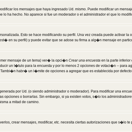
modificar los mensajes que haya ingresado Ud. mismo. Puede modificar un mensa
 lo ha hecho. No aparece si fue un moderador o el administrador el que lo modifi
rsonalizada. Esto se hace modificando su perfil. Una vez creada puede activar la
t� en su perfil) y puede evitar que se adose su firma a alg�n mensaje en particul
 primer mensaje de un tema) ver� la opci�n
Crear una encuesta
en la parte inferio
ducir un t�tulo para la encuesta y por lo menos 2 opciones de votaci�n -- para 
). Tambi�n habr� un l�mite de opciones a agregar que es establecida por defecto 
generada por Ud. (o siendo administrador o moderador). Para modificar una encues
as opciones o borrarlas. Sin embargo, si ya existen votos, s�lo los administrador
misma a mitad de camino.
verlos, crear mensajes, modificar, etc. necesita ciertas autorizaciones que s�lo t