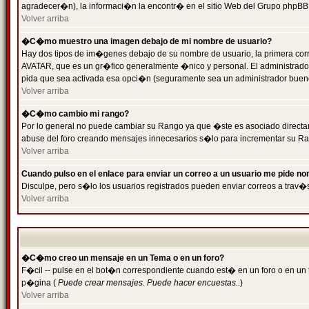
agradecer�n), la informaci�n la encontr� en el sitio Web del Grupo phpBB (
Volver arriba
�C�mo muestro una imagen debajo de mi nombre de usuario?
Hay dos tipos de im�genes debajo de su nombre de usuario, la primera cor
AVATAR, que es un gr�fico generalmente �nico y personal. El administrador d
pida que sea activada esa opci�n (seguramente sea un administrador buen
Volver arriba
�C�mo cambio mi rango?
Por lo general no puede cambiar su Rango ya que �ste es asociado directame
abuse del foro creando mensajes innecesarios s�lo para incrementar su Ra
Volver arriba
Cuando pulso en el enlace para enviar un correo a un usuario me pide n
Disculpe, pero s�lo los usuarios registrados pueden enviar correos a trav�s
Volver arriba
�C�mo creo un mensaje en un Tema o en un foro?
F�cil -- pulse en el bot�n correspondiente cuando est� en un foro o en un t
p�gina (
Puede crear mensajes. Puede hacer encuestas..
)
Volver arriba