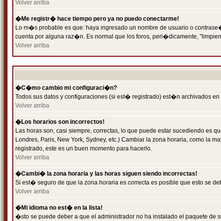
Volver arriba
�Me registr� hace tiempo pero ya no puedo conectarme!
Lo m�s probable es que: haya ingresado un nombre de usuario o contrase�a 
cuenta por alguna raz�n. Es normal que los foros, peri�dicamente, "limpie
Volver arriba
�C�mo cambio mi configuraci�n?
Todos sus datos y configuraciones (si est� registrado) est�n archivados en
Volver arriba
�Los horarios son incorrectos!
Las horas son, casi siempre, correctas, lo que puede estar sucediendo es que
Londres, Paris, New York, Sydney, etc.) Cambiar la zona horaria, como la 
registrado, este es un buen momento para hacerlo.
Volver arriba
�Cambi� la zona horaria y las horas siguen siendo incorrectas!
Si est� seguro de que la zona horaria es correcta es posible que esto se d
Volver arriba
�Mi idioma no est� en la lista!
�sto se puede deber a que el administrador no ha instalado el paquete de s