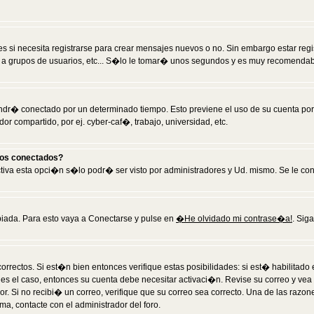
 si necesita registrarse para crear mensajes nuevos o no. Sin embargo estar reg
 a grupos de usuarios, etc... S�lo le tomar� unos segundos y es muy recomendab
tendr� conectado por un determinado tiempo. Esto previene el uso de su cuenta po
 compartido, por ej. cyber-caf�, trabajo, universidad, etc.
ios conectados?
activa esta opci�n s�lo podr� ser visto por administradores y Ud. mismo. Se le co
iada. Para esto vaya a Conectarse y pulse en
�He olvidado mi contrase�a!
. Sig
rrectos. Si est�n bien entonces verifique estas posibilidades: si est� habilitad
 es el caso, entonces su cuenta debe necesitar activaci�n. Revise su correo y vea
dor. Si no recibi� un correo, verifique que su correo sea correcto. Una de las raz
a, contacte con el administrador del foro.