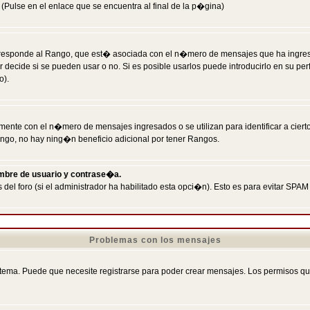
Pulse en el enlace que se encuentra al final de la p�gina)
responde al Rango, que est� asociada con el n�mero de mensajes que ha ingresado
ecide si se pueden usar o no. Si es posible usarlos puede introducirlo en su perf
o).
nte con el n�mero de mensajes ingresados o se utilizan para identificar a cierto
ngo, no hay ning�n beneficio adicional por tener Rangos.
ombre de usuario y contrase�a.
 del foro (si el administrador ha habilitado esta opci�n). Esto es para evitar S
Problemas con los mensajes
ema. Puede que necesite registrarse para poder crear mensajes. Los permisos que t