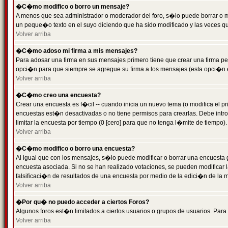
�C�mo modifico o borro un mensaje?
A menos que sea administrador o moderador del foro, s�lo puede borrar o 
un peque�o texto en el suyo diciendo que ha sido modificado y las veces que
Volver arriba
�C�mo adoso mi firma a mis mensajes?
Para adosar una firma en sus mensajes primero tiene que crear una firma pe
opci�n para que siempre se agregue su firma a los mensajes (esta opci�n es
Volver arriba
�C�mo creo una encuesta?
Crear una encuesta es f�cil -- cuando inicia un nuevo tema (o modifica el
encuestas est�n desactivadas o no tiene permisos para crearlas. Debe intro
limitar la encuesta por tiempo (0 [cero] para que no tenga l�mite de tiempo
Volver arriba
�C�mo modifico o borro una encuesta?
Al igual que con los mensajes, s�lo puede modificar o borrar una encuesta 
encuesta asociada. Si no se han realizado votaciones, se pueden modificar l
falsificaci�n de resultados de una encuesta por medio de la edici�n de la 
Volver arriba
�Por qu� no puedo acceder a ciertos Foros?
Algunos foros est�n limitados a ciertos usuarios o grupos de usuarios. Para 
Volver arriba