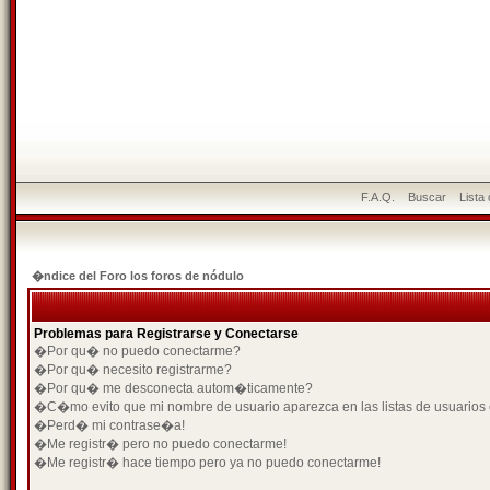
F.A.Q.
Buscar
Lista
�ndice del Foro los foros de nódulo
Problemas para Registrarse y Conectarse
�Por qu� no puedo conectarme?
�Por qu� necesito registrarme?
�Por qu� me desconecta autom�ticamente?
�C�mo evito que mi nombre de usuario aparezca en las listas de usuarios
�Perd� mi contrase�a!
�Me registr� pero no puedo conectarme!
�Me registr� hace tiempo pero ya no puedo conectarme!